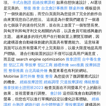
項。
卡式台胞證
筋絡按摩課程
如果你想快速設計，AI選項
是完美的。
整復 推拿
台北會計事務所
辦桌外燴
模板提供
了一個快速的起點，而空白頁面則為您提供了完全的創作自
由來實現您自己的想法。 這就是為什麼我們建造了一個適
合七個孩子的迷你托兒所，並在街上放置了一個智慧長凳。
與匈牙利和匈牙利文化相關的內容，以及會員可能感興趣的
主題。 越來越多的現代用戶在行動裝置上瀏覽互聯網，因
此建構器會自動確保創建的頁面具有響應能力。 這意味著
頁面可以在所有螢幕尺寸上完美顯示，以最大限度地提高用
戶體驗。 適合行動裝置的設計不僅可以提高用戶滿意度，
而且從 search engine optimization
推拿證照
台中養生會
館
登記工商
學按摩
登記工商
婚禮外燴
seo推薦
按摩師證
照
整骨推薦
台北高級外燴
角度來看也有利於網站。
Mobirise
新竹外燴
整復 整骨
為您提供了微調響應式設計
的機會。
經絡按摩證照
經絡調理
穴道按摩課程
傳統整復
推拿技術士證照班2023
檢查頁面在不同螢幕尺寸上的顯示
效果，並視需要進行調整。
會計師
這些區塊會自動調整到
螢幕，但您也可以進行單獨的設定以優化訪客體驗。
經絡
課程
台胞證
網路行銷
台中體態矯正
學按摩課程
建構器的