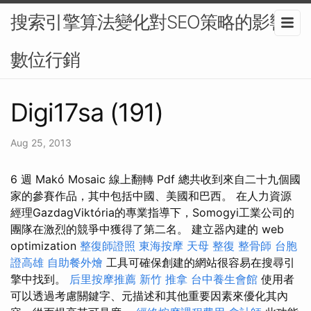
搜索引擎算法變化對SEO策略的影響-
數位行銷
Digi17sa (191)
Aug 25, 2013
6 週 Makó Mosaic 線上翻轉 Pdf 總共收到來自二十九個國
家的參賽作品，其中包括中國、美國和巴西。 在人力資源
經理GazdagViktória的專業指導下，Somogyi工業公司的
團隊在激烈的競爭中獲得了第二名。 建立器內建的 web
optimization
整復師證照
東海按摩
天母 整復
整骨師
台胞
證高雄
自助餐外燴
工具可確保創建的網站很容易在搜尋引
擎中找到。
后里按摩推薦
新竹 推拿
台中養生會館
使用者
可以透過考慮關鍵字、元描述和其他重要因素來優化其內