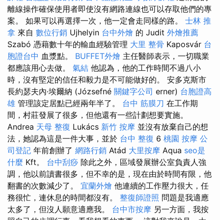
離線操作確保使用者即使沒有網路連線也可以存取他們的專
案。 如果可以再選擇一次，他一定會走同樣的路。
士林 推
拿
來自
數位行銷
Ujhelyin
台中外燴
的 Judit
外燴推薦
Szabó 憑藉數十年的輸血經驗管理
大里 整骨
Kaposvár
台
胞證台中
血漿點。
BUFFET外燴
主任醫師表示，一切職業
都應該用心去做。
氣結
他認為，他的工作時間不過八小
時，沒有堅定的信任和毅力是不可能做好的。 安多克斯市
長約瑟夫內·埃爾納 (Józsefné
關鍵字公司
erner)
台胞證高
雄
管理該定居點已經兩年半了。
台中 筋膜刀
在工作期
間，村莊發展了很多，但他還有一些計劃想要實施。
Andrea
天母 整復
Lukács
新竹 按摩
並沒有放棄自己的想
法，她認為這是一件大事，並於
台中 整復
6
桃園 按摩
公
司登記
年前創辦了
網路行銷
Atád
大里按摩
Aqua
seo是
什麼
Kft。
台中刮痧
除此之外，區域發展辦公室負責人強
調，他以前讀書很多，但不幸的是，現在由於時間有限，他
翻書的次數減少了。
宜蘭外燴
他連續的工作壓力很大，任
務很忙，連休息的時間都沒有。
整復師證照
問題是我適應
太多了，但沒人願意適應我。
台中市按摩
另一方面，我按