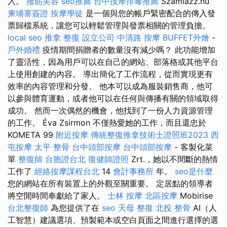
入。
撥筋美容
seo推薦
台中按摩排毒推薦
Számlázz.hu
柬埔寨簽證
按摩學徒
是一個與您的帳戶緊密配合的傳入發
票歸檔系統，讓您可以輕鬆管理與發票相關的管理負擔。
local seo
推拿 整復
設立公司
中清路 按摩
BUFFET外燴
-
戶外婚禮
疫情期間捐贈者的數量沒有減少嗎？ 此功能增加
了靈活性，因為用戶可以在自己的網站、部落格或其他平台
上使用創建的內容。 導出簡化了工作流程，從而實現更有
效率的內容管理和分發。 他本可以成為服裝銷售商，他可
以參與體育運動，或者他可以在任何與傳播有關的領域取得
成功。 然而一次偶然的機會，他找到了一份人力資源管理
的工作。 Éva Zsirmon 不僅熱愛她的工作，而且還忠於
KOMETA 99
附近按摩
傳統整復推拿技術士證照班2023
西
屯按摩
太平 整骨
台中頭部按摩
台中頭部按摩
- 客製化菜
單
整復師
台胞證台北
復健師證照
Zrt.，她以不間斷的熱情
工作了
經絡按摩課程台北
14
會計事務所
年。
seo是什麼
您的網站在所有裝置上的外觀至關重要。 定居點的領導者
將空閒時間奉獻給了家人。
士林 按摩
北區按摩
Mobirise
台北整復師
為您提供了在
seo
天母 整復
北投 整骨
AI（人
工智慧）建議選項、預製範本或空白頁面之間進行選擇的選