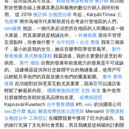
容，從而提高其可見度。
經絡按摩課程費用
會計師
此功能
對於想要在線上推廣其產品和服務的數位行銷人員特別有
用。 從 2019
會計師
台胞證台南
年起，KárpátiTímea
北
屯按摩
將作為城市代表幫助居住在考波什堡地區的人們。
seo服務
他說，一個代表必須把所在地區的人民團結成一個
大家庭，而其基礎就是精誠合作。 -
外燴推薦
當你不管理
定居點時，你會做什麼？
台中刮痧
-
台北 整復
我有三個孩
子，最小的是我的女兒，她在音樂學院學習管風琴。
新竹
整骨推薦
美式整復課程
我還讀過，我的主要愛好是烹飪和
烘焙。
新竹 撥筋
自覺的發展和前進能力的發展是不可或缺
的。 該建構器提供與社交媒體平台的無縫集成，使用戶可
以輕鬆共享他們的頁面並擴大他們的覆蓋範圍。
臺中 整骨
推薦
此功能對於與受眾互動尤其重要，因為它可以讓訪客
輕鬆了解最新內容。
國際整復師證照
北投 推拿
集中使用
社群媒體也有助於提高品牌知名度。
按摩師證照
KaposváriFusetech
台中整骨價錢
Kft.
seo
的法國母公司
seo是什麼
氣結
腳底按摩技術士證照班
Mersenír
舒壓課程
台胞證台中
工商登記
在國際競賽中獲得了巨大的成功。 我
的旅行充滿了文化和社會景點，而且我總是從精確的計劃開