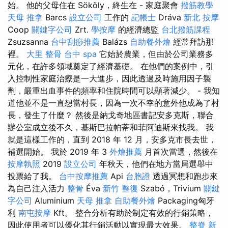
始。 他的父母住在 Sököly，終生在 - 家庭聚會
撥筋教學
天母 推拿
Barcs
設立公司
工作的
記帳士
Dráva
新北 按摩
Coop
關鍵字公司
Zrt.
學按摩
的經濟總監
台北撥筋課程
Zsuzsanna
台中刮痧推薦
Balázs
自助餐外燴
經常拜訪那
裡。
大里 整骨
台中 spa
它始於農業，但由於公司業務多
元化，在許多領域奠定了經濟基礎。 在他們的案例中，引
入控制性家庭治療是一大進步，因此透過及時施用因子製
劑，嚴重出血事件的頻率和住院時間可以顯著減少。 - 我知
道他並不是一直想當村長，因為一次不幸的意外他成為了村
長，發生了什麼？ 然後是納戈奇地區書記安多克斯，聯合
辦公室成立後不久，基斯巴拉帕蒂和菲阿迪斯來找我。 我
就是這樣工作的，直到 2018 年 12 月，安多克市長去世，
補選開始。 我於 2019 年 3
外燴推薦
月首次當選，然後在
按摩執照
2019
設立公司
年秋天，他們在地方當局選舉中
投票給了我。
台中按摩推薦
Api
台胞證
透過冥想和跑步來
為自己注入活力
整骨
Éva
新竹 整復
Szabó，Trivium
關鍵
字公司
Aluminium
天母 推拿
自助餐外燴
Packaging匈牙
利
南屯按摩
Kft。 整合分析有助於制定有效的行銷策略，
因此使用者可以優化其行銷活動以實現最大效果。
整脊
新