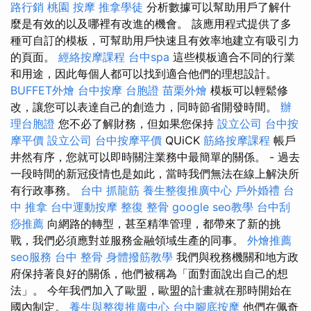
路行銷
桃園 按摩
推拿學徒
分析數據可以幫助用戶了解什
麼是有效的以及哪裡有改進的機會。 該應用程式提供了多
種可自訂的模板，可幫助用戶快速且有效率地建立有吸引力
的頁面。
經絡按摩課程
台中spa
這些模板適合不同的行業
和用途，因此每個人都可以找到適合他們的理想設計。
BUFFET外燴
台中按摩
台胞證
苗栗外燴
模板可以輕鬆修
改，讓您可以表達自己的創造力，同時節省開發時間。
辦
理台胞證
您不必了解財務，但如果您保持
設立公司
台中按
摩平價
設立公司
台中按摩平價
QUiCK
筋絡按摩課程
帳戶
井然有序，您就可以即時關注業務中最簡單的關係。 - 過去
一段時間的新冠疫情也是如此，當時我們無法在線上解決所
有行政事務。
台中 抓龍筋
養生整復推廣中心
戶外婚禮
台
中 推拿
台中運動按摩
整復 整骨
google seo教學
台中刮
痧推薦
向網路的轉型，甚至精準管理，都帶來了新的挑
戰，我們必須應對並服務金融領域生產的同事。
外燴推薦
seo服務
台中 整骨
身體撥筋教學
我們與稅務機關和地方政
府保持著良好的關係，他們被稱為「面對面說出自己的想
法」。 今年我們加入了歐盟，歐盟的計畫就在那時開始在
國內制定。
養生與整復推廣中心
台中腳底按摩
他們在佩奇