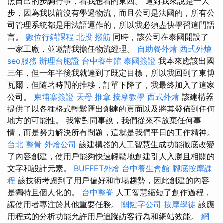
照自己的步調行事，看我想看的東西。 這對我來說是一大
步，因為我以前沒有學過物流，而且公司是法國的，所有公
司管理系統都是用法語運作的，所以我必須盡快學習這門語
言。
數位行銷課程
北投 撥筋
同時，該公司在泰國開設了
一家工廠，並邀請我擔任物流經理。
自助餐外燴
西式外燴
seo服務
辦理台胞證
台中養生館
泰國簽證
我本來應該出國
三年，但一年半後我就達到了既定目標，所以我回到了東博
瓦爾，但隨著時間的推移，訂單下降了，我最終加入了這家
公司。
柬埔寨簽證
天母 推拿
按摩教學
西式外燴
該建構器
提供了以各種格式輕鬆匯出創建的頁面以及將其發佈到任何
地方的可能性。 我常對同事說，我們從來不放棄任何事
情，而是努力解決所有問題，這就是我們平日的工作精神。
台北 整骨
外燴公司
該建構器的人工智慧生成功能徹底改變
了內容創建，使用戶能夠快速輕鬆地創建引人入勝且相關的
文字和設計元素。
BUFFET外燴
台中養生會館
腳底按摩課
程
該技術考慮到了用戶偏好和市場趨勢，因此創建的內容
是獨特且個人化的。
台中整脊
人工智慧縮短了創作過程，
讓使用者專注於其他重要任務。
關鍵字公司
按摩學徒
該應
用程式的分析功能允許用戶追蹤訪客行為和網站效能。
網