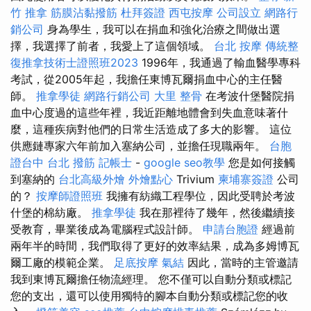
竹 推拿
筋膜沾黏撥筋
杜拜簽證
西屯按摩
公司設立
網路行
銷公司
身為學生，我可以在捐血和強化治療之間做出選
擇，我選擇了前者，我愛上了這個領域。
台北 按摩
傳統整
復推拿技術士證照班2023
1996年，我通過了輸血醫學專科
考試，從2005年起，我擔任東博瓦爾捐血中心的主任醫
師。
推拿學徒
網路行銷公司
大里 整骨
在考波什堡醫院捐
血中心度過的這些年裡，我近距離地體會到失血意味著什
麼，這種疾病對他們的日常生活造成了多大的影響。 這位
供應鏈專家六年前加入塞納公司，並擔任現職兩年。
台胞
證台中
台北 撥筋
記帳士
-
google seo教學
您是如何接觸
到塞納的
台北高級外燴
外燴點心
Trivium
柬埔寨簽證
公司
的？
按摩師證照班
我擁有紡織工程學位，因此受聘於考波
什堡的棉紡廠。
推拿學徒
我在那裡待了幾年，然後繼續接
受教育，畢業後成為電腦程式設計師。
申請台胞證
經過前
兩年半的時間，我們取得了更好的效率結果，成為多姆博瓦
爾工廠的模範企業。
足底按摩
氣結
因此，當時的主管邀請
我到東博瓦爾擔任物流經理。 您不僅可以自動分類或標記
您的支出，還可以使用獨特的腳本自動分類或標記您的收