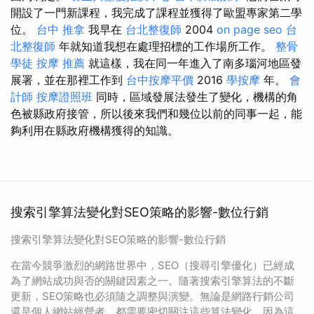
開設了一門新課程，我完成了課程並獲得了歐盟專家第二學
位。
台中 推拿
我早在
台北整復師
2004
on page seo
台
北整復師
年就知道我想在處理招標的工作場所工作。
整骨
學徒
按摩 推薦
就這樣，我在同一年進入了南多瑙河地區發
展署，並在那裡工作到
台中按摩平價
2016
學按摩
年。
會
計師
按摩證照班
同時，區域發展法發生了變化，機構的角
色被縣政府接管，所以後來我們和幾位以前的同事一起，能
夠利用在縣政府機構獲得的知識。
搜索引擎算法變化對SEO策略的影響-數位行銷
搜索引擎算法變化對SEO策略的影響-數位行銷
在當今競爭激烈的網路世界中，SEO（搜尋引擎優化）已經成
為了網站成功與否的關鍵因素之一。隨著搜索引擎算法的不斷
更新，SEO策略也必須隨之調整與演變。無論是網路行銷公司
還是個人網站經營者，都需要密切關注這些算法變化，因為這