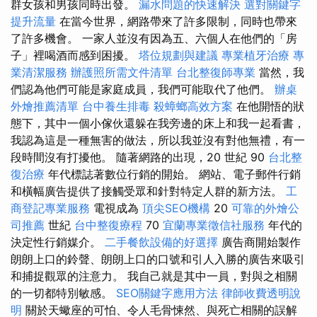
群女孩和男孩同時出發。
漏水問題的快速解決
選對關鍵字
提升流量
在當今世界，網路帶來了許多限制，同時也帶來
了許多機會。 一家人並沒有因為五、六個人在他們的「房
子」裡喝酒而感到困擾。
塔位規劃與建議
專業植牙治療
專
業清潔服務
辦護照所需文件清單
台北整復師專業
當然，我
們認為他們可能是家庭成員，我們可能取代了他們。
辦桌
外燴推薦清單
台中養生排毒
殺蟑螂高效方案
在他開悟的狀
態下，其中一個小傢伙還躲在我旁邊的床上和我一起看書，
我認為這是一種無害的做法，所以我並沒有對他無禮，有一
段時間沒有打擾他。 隨著網路的出現，20 世紀 90
台北整
復治療
年代標誌著數位行銷的開始。 網站、電子郵件行銷
和橫幅廣告提供了接觸受眾和針對特定人群的新方法。
工
商登記專業服務
電視成為
頂尖SEO機構
20
可靠的外燴公
司推薦
世紀
台中整復療程
70
宜蘭專業徵信社服務
年代的
決定性行銷媒介。
二手餐飲設備的好選擇
廣告商開始製作
朗朗上口的鈴聲、朗朗上口的口號和引人入勝的廣告來吸引
和捕捉觀眾的注意力。 我自己就是其中一員，對與之相關
的一切都特別敏感。
SEO關鍵字應用方法
律師收費透明說
明
關於天蠍座的可怕、令人毛骨悚然、與死亡相關的誤解