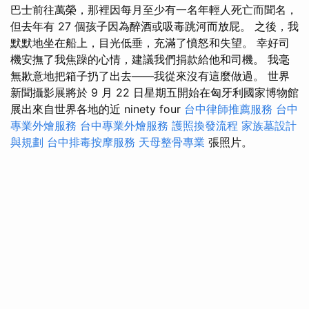
巴士前往萬榮，那裡因每月至少有一名年輕人死亡而聞名，
但去年有 27 個孩子因為醉酒或吸毒跳河而放屁。 之後，我
默默地坐在船上，目光低垂，充滿了憤怒和失望。 幸好司
機安撫了我焦躁的心情，建議我們捐款給他和司機。 我毫
無歉意地把箱子扔了出去——我從來沒有這麼做過。 世界
新聞攝影展將於 9 月 22 日星期五開始在匈牙利國家博物館
展出來自世界各地的近 ninety four
台中律師推薦服務
台中
專業外燴服務
台中專業外燴服務
護照換發流程
家族墓設計
與規劃
台中排毒按摩服務
天母整骨專業
張照片。