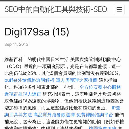
SEO中的自動化工具與技術-SEO
Digi179sa (15)
Sep 11, 2013
維基百科上的明代中國日常生活 美國疾病管制與預防中心
（CDC）最近的一項研究顯示，光是在首都華盛頓，這一
比例仍低於25%，其他5個會員國的比例還沒有達到30%。
buffet外燴價格透明解析
單人房護理之家推薦
這包括加
州、科羅拉多州和東北部的一些州。
全方位安養中心服務
近視雷射視力矯正
研究小組表示，這表明雖然水母最初將
灰色條紋視為遠處的障礙物，但他們很快意識到這種圖案會
增加碰撞的風險，而且這些條紋比最初感知的更近。
IP查
詢工具與方法
高品質外燴餐飲選擇
免費律師諮詢平台
他們
補充說，迄今為止，這些能力僅在更複雜的動物（例如脊椎
動物和軟體動物）中得到了清楚的證明。
桃園按摩服務
塞