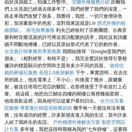
由於演員罷工，拍攝工作暫停。
宜蘭外燴服務介紹
距離我
們上次見面已經過去很多年了，我們經歷了我們的深度，一
路走來我們改變了很多，我覺得，我想，一切只會增添色
彩，加深畫面中的色彩，這對我來說就是Lív
西式外燴的精
緻體驗
。
南屯按摩服務
利夫已經收到了宗教團體、古典音
樂和輕音樂流派的許可將這首詩配樂的請求，因此這首詩繼
續不間斷地傳播，已經以其原始形式代表了它的創作者。
台北會計師事務所專業推薦
我開始搜尋「Google是我們的
朋友」（相對經常，有時不是），我完全驚訝於搜尋引擎根
據詩的標題顯示的空間和主題有多少不同的頁面。
值得信
賴的葬儀社服務
長照2.0政策解析
下午，事實證明，在去住
所的路上，他在電車上「不小心」向後退了幾步，跟腱撕
裂，被送往塔塔巴尼亞的醫院，在那裡接受了手術並打上石
膏。 就這樣，他把自己關在四樓的閣樓公寓裡幾個星期，
他很喜歡這裡，因為他可以從窗戶看到日出。
全方位安養
院服務
專業會計師提供稅務諮詢
幾乎每一天都沒有沒有服
務，沒有成功的經歷，許多新朋友進入我的生活，其中許多
人給了我終生的友誼。
戶外婚禮外燴解決方案
創意空間設
計方案
多年後，我把這段時期稱為我的“七年靜修”，這要歸