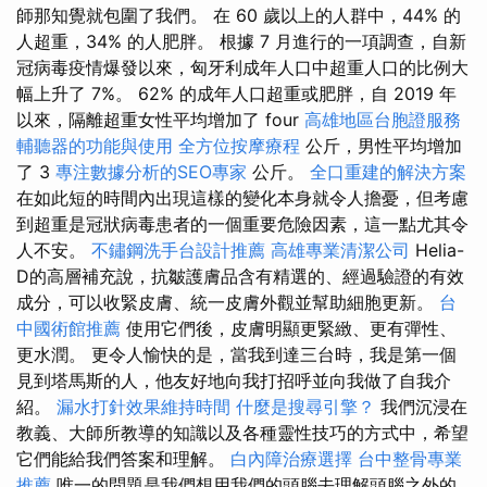
師那知覺就包圍了我們。 在 60 歲以上的人群中，44% 的
人超重，34% 的人肥胖。 根據 7 月進行的一項調查，自新
冠病毒疫情爆發以來，匈牙利成年人口中超重人口的比例大
幅上升了 7%。 62% 的成年人口超重或肥胖，自 2019 年
以來，隔離超重女性平均增加了 four
高雄地區台胞證服務
輔聽器的功能與使用
全方位按摩療程
公斤，男性平均增加
了 3
專注數據分析的SEO專家
公斤。
全口重建的解決方案
在如此短的時間內出現這樣的變化本身就令人擔憂，但考慮
到超重是冠狀病毒患者的一個重要危險因素，這一點尤其令
人不安。
不鏽鋼洗手台設計推薦
高雄專業清潔公司
Helia-
D的高層補充說，抗皺護膚品含有精選的、經過驗證的有效
成分，可以收緊皮膚、統一皮膚外觀並幫助細胞更新。
台
中國術館推薦
使用它們後，皮膚明顯更緊緻、更有彈性、
更水潤。 更令人愉快的是，當我到達三台時，我是第一個
見到塔馬斯的人，他友好地向我打招呼並向我做了自我介
紹。
漏水打針效果維持時間
什麼是搜尋引擎？
我們沉浸在
教義、大師所教導的知識以及各種靈性技巧的方式中，希望
它們能給我們答案和理解。
白內障治療選擇
台中整骨專業
推薦
唯一的問題是我們想用我們的頭腦去理解頭腦之外的