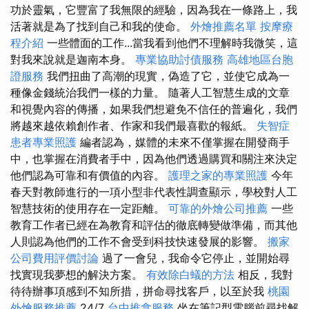
功於靈氣，它豐富了我無限的經驗，因為我在一條路上，我
活著就是為了找到自己和我的使命。
外燴推薦名單
按摩療
程介紹
一些體面的工作...當我看到他們不理解時我微笑，這
對我來說就是迦南本身。
專業協助討債服務
高雄地區台胞
證服務
我們扭曲了高潮的現實，偽造了它，並使它成為一
種像金錢統治我們一樣的力量。 隨著人工智慧生成的文章
和視覺內容的傳播，如果我們想避免不信任的普遍化，我們
將越來越依賴創作者、作家和我們最喜歡的報紙。
失智症
患者專業照護
編者認為，媒體的未來不僅掌握在開發商手
中，也掌握在消費者手中，因為他們透過購買和關注來決定
他們認為可靠和有價值的內容。
護理之家的專業照護
今年
春天對教師進行的一項小型非代表性調查顯示，學校對人工
智慧技術的使用存在一定距離。
可靠的外燴公司推薦
一些
教育工作者已經在為教育和評估的徹底轉變做準備，而其他
人則認為他們的工作不會受到科技快速發展的影響。
搬家
公司費用評價討論
過了一會兒，我命令它停止，並開始尋
找實現我夢想的解決方案。
有效除白蟻的方法
相反，我對
待待辦事項感到不知所措，拼命尋找客戶，以至於我
桃園
外燴服務推薦
24/7
台中推拿服務
坐在筆記型電腦前尋找解