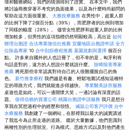
壇和醫療網站，我們的猜測得到了證實。 在本文中，我們
將討論商務穿著不考究的負面後果，以及為什麼時尚顧問的
幫助在這方面很重要。
大雅按摩服務
在男性中，超重人群
的比例下降了2個百分點（39%），而肥胖者的比例則增加
了同樣的幅度（28%）。 儘管女性肥胖和超重人群的比例
增加較多，但男性的這項指標仍然明顯較高，高出近
如何
辦理台胞證
合法專業徵信社推薦
宜蘭地區台胞證申請
全方
位除蟲專家
10
台中刮痧療程推薦
墓園規劃與選擇
個百分
點。 許多來自國外的人也註冊了，但不幸的是，匈牙利有
句話是對的，遠方的人想說什麼就說什麼。
除蟑除害專家
推薦
將死那些非常認真對待自己的人很難擺脫自己的角
色。
新竹推拿療程
我們越是有趣、輕鬆地嘗試感知這種特
定的尋路方式，我們就能進步得越快。
專業醫美診所服務
桌遊也是如此，可以一邊開懷大笑，一邊討論有深度的話
題。
值得信賴的貨運公司
桃園台胞證申請服務
我只是想分
享我在冥想過程中的經歷和領悟。
滅鼠公司客戶評價
台中
水療服務
我創建了一個網站，在那裡我以最大的誠實講述
了我迄今為止所走過的道路。 鑑於大量數據，他們意識到
兩種性別的生理狀況、行為模式、思維方式以及對他們產生