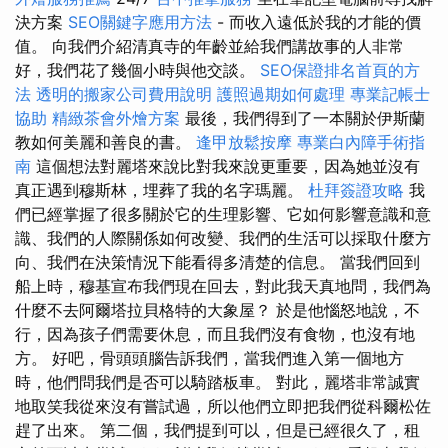
決方案
SEO關鍵字應用方法
- 而收入遠低於我的才能的價
值。 向我們介紹清真寺的年齡並給我們講故事的人非常
好，我們花了幾個小時與他交談。
SEO保證排名首頁的方
法
透明的搬家公司費用說明
護照過期如何處理
專業記帳士
協助
精緻茶會外燴方案
最後，我們得到了一本關於伊斯蘭
教如何美麗和善良的書。
逢甲放鬆按摩
專業白內障手術指
南
這個想法對麗塔來說比對我來說更重要，因為她並沒有
真正遇到穆斯林，埋葬了我的名字瑪麗。
杜拜簽證攻略
我
們已經掌握了很多關於它的生理影響、它如何影響意識和意
識、我們的人際關係如何改變、我們的生活可以採取什麼方
向、我們在決策情況下能看得多清楚的信息。 當我們回到
船上時，穆基宣布我們現在回去，對此我天真地問，我們為
什麼不去阿爾塔拉貝格特的大象屋？ 於是他惱怒地說，不
行，因為孩子們需要休息，而且我們沒有食物，也沒有地
方。 好吧，骨頭頭腦告訴我們，當我們進入第一個地方
時，他們問我們是否可以騎踏板車。 對此，麗塔非常誠實
地取笑我從來沒有嘗試過，所以他們立即把我們從科爾松佐
趕了出來。 第二個，我們提到可以，但是已經很久了，租