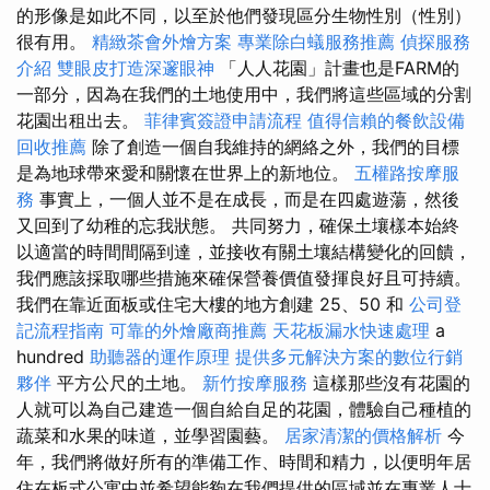
的形像是如此不同，以至於他們發現區分生物性別（性別）
很有用。
精緻茶會外燴方案
專業除白蟻服務推薦
偵探服務
介紹
雙眼皮打造深邃眼神
「人人花園」計畫也是FARM的
一部分，因為在我們的土地使用中，我們將這些區域的分割
花園出租出去。
菲律賓簽證申請流程
值得信賴的餐飲設備
回收推薦
除了創造一個自我維持的網絡之外，我們的目標
是為地球帶來愛和關懷在世界上的新地位。
五權路按摩服
務
事實上，一個人並不是在成長，而是在四處遊蕩，然後
又回到了幼稚的忘我狀態。 共同努力，確保土壤樣本始終
以適當的時間間隔到達，並接收有關土壤結構變化的回饋，
我們應該採取哪些措施來確保營養價值發揮良好且可持續。
我們在靠近面板或住宅大樓的地方創建 25、50 和
公司登
記流程指南
可靠的外燴廠商推薦
天花板漏水快速處理
a
hundred
助聽器的運作原理
提供多元解決方案的數位行銷
夥伴
平方公尺的土地。
新竹按摩服務
這樣那些沒有花園的
人就可以為自己建造一個自給自足的花園，體驗自己種植的
蔬菜和水果的味道，並學習園藝。
居家清潔的價格解析
今
年，我們將做好所有的準備工作、時間和精力，以便明年居
住在板式公寓中並希望能夠在我們提供的區域並在專業人士