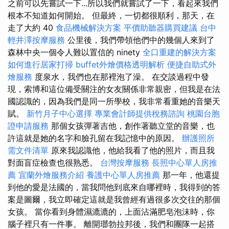
之前可以先嘗試一下...所以我們就嘗試了一下，看起來我們
根​​本不知道如何開始。 但最終，一切都很順利，那天，在
走了大約 40
食品機械解決方案
平價助聽器購買建議
台中
輕井澤按摩服務
公里後，我們帶領他們中的幾個人來到了
森林中央一個令人難以置信的 ninety
全口重建的解決方案
如何進行居家打掃
buffet外燴價格透明解析
便捷自助式外
燴服務
度泉水，我們也在那裡泡了澡。 在交談過程中發
現，索博和這位備受關注的女友關係非常親密，但我是在法
國認識的，因為我們是同一所學校，我非常看重她的音樂天
賦。
新竹月子中心選擇
專業會計師提供稅務諮詢
桃園台胞
證申請服務
那個女孩彈著吉他，創作著聽立堂的音樂，也
許這就是她的名字和臉孔留在我記憶中的原因。
辦護照所
需文件清單
原來我認識他，他給我看了他的照片，而且我
對面盲症檢查也很熟悉。
台灣按摩服務
長照中心單人房推
薦
宜蘭外燴服務介紹
養護中心單人房推薦
那一年，他還提
到他的愛是法國的，當我問他到底來自哪裡時，我得到的答
案是圖爾，我立即確定這就是我曾經有過很多次交往的那個
女孩。 當你看到身體濕漉漉的，上面沾滿肥皂泡沫時，你
腦子裡只有一件事。 離開瑯勃拉邦後，我們和團隊一起搭