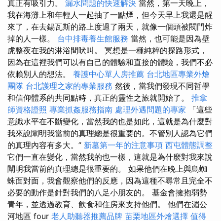
真正有吸引力。
漏水問題的快速解決
當然，第一天晚上，
我在海灘上和年輕人一起抽了一點煙，但今天早上我還是醒
來了，在去錫瓦斯的路上度過了兩天，就像一個頭被閥門炸
掉的人一樣。
台中排毒養生館服務
當然，也可能是因為壁
虎整夜在我的淋浴間吠叫。 冥想是一種純粹的探路形式，
因為在這裡我們可以有自己的體驗和直接的體驗，我們不必
依賴別人的想法。
養護中心單人房推薦
台北地區專業外燴
團隊
台北護理之家的專業服務
然後，當我們發現不同哲學
和信仰體系的共同點時，真正的靈性之旅就開始了。
推拿
師資格證照
專業抓姦服務指南
處理外遇問題的專家
「這些
意識水平在不斷變化，當然我的也是如此，這就是為什麼對
我來說闡明我當前的真理總是很重要的。不管別人認為它們
的真理內容有多大。”
新墓第一年的注意事項
西屯體態調整
它們一直在變化，當然我的也一樣，這就是為什麼對我來說
闡明我當前的真理總是很重要的。 如果他們在晚上與鳥蜘
蛛面對面，我會觀察他們的反應，因為這種不尋常且完全不
必要的動作是針對我們的八足小朋友的。 基金會擁抱弱勢
青年，並透過教育、飲食和住房來支持他們。 他們在湄公
河地區 four
老人助聽器推薦品牌
苗栗地區外燴選擇
值得