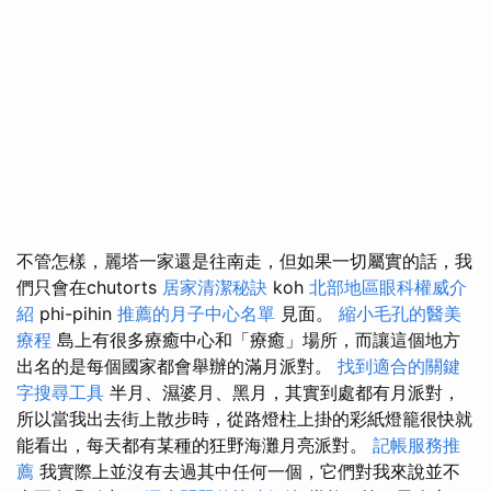
不管怎樣，麗塔一家還是往南走，但如果一切屬實的話，我
們只會在chutorts
居家清潔秘訣
koh
北部地區眼科權威介
紹
phi-pihin
推薦的月子中心名單
見面。
縮小毛孔的醫美
療程
島上有很多療癒中心和「療癒」場所，而讓這個地方
出名的是每個國家都會舉辦的滿月派對。
找到適合的關鍵
字搜尋工具
半月、濕婆月、黑月，其實到處都有月派對，
所以當我出去街上散步時，從路燈柱上掛的彩紙燈籠很快就
能看出，每天都有某種的狂野海灘月亮派對。
記帳服務推
薦
我實際上並沒有去過其中任何一個，它們對我來說並不