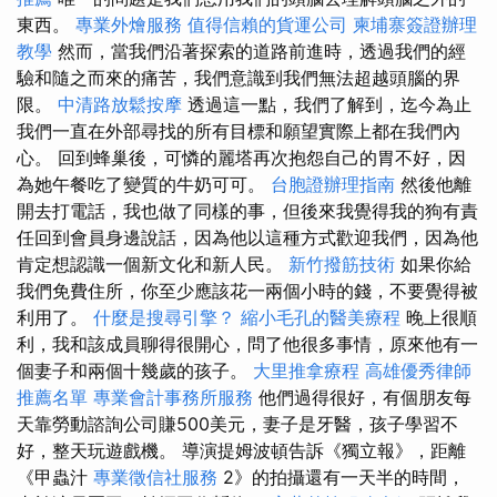
東西。
專業外燴服務
值得信賴的貨運公司
柬埔寨簽證辦理
教學
然而，當我們沿著探索的道路前進時，透過我們的經
驗和隨之而來的痛苦，我們意識到我們無法超越頭腦的界
限。
中清路放鬆按摩
透過這一點，我們了解到，迄今為止
我們一直在外部尋找的所有目標和願望實際上都在我們內
心。 回到蜂巢後，可憐的麗塔再次抱怨自己的胃不好，因
為她午餐吃了變質的牛奶可可。
台胞證辦理指南
然後他離
開去打電話，我也做了同樣的事，但後來我覺得我的狗有責
任回到會員身邊說話，因為他以這種方式歡迎我們，因為他
肯定想認識一個新文化和新人民。
新竹撥筋技術
如果你給
我們免費住所，你至少應該花一兩個小時的錢，不要覺得被
利用了。
什麼是搜尋引擎？
縮小毛孔的醫美療程
晚上很順
利，我和該成員聊得很開心，問了他很多事情，原來他有一
個妻子和兩個十幾歲的孩子。
大里推拿療程
高雄優秀律師
推薦名單
專業會計事務所服務
他們過得很好，有個朋友每
天靠勞動諮詢公司賺500美元，妻子是牙醫，孩子學習不
好，整天玩遊戲機。 導演提姆波頓告訴《獨立報》，距離
《甲蟲汁
專業徵信社服務
2》的拍攝還有一天半的時間，