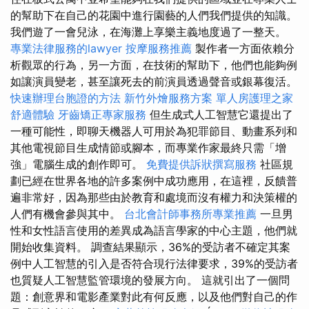
的幫助下在自己的花園中進行園藝的人們我們提供的知識。
我們遊了一會兒泳，在海灘上享樂主義地度過了一整天。
專業法律服務的lawyer
按摩服務推薦
製作者一方面依賴分
析觀眾的行為，另一方面，在技術的幫助下，他們也能夠例
如讓演員變老，甚至讓死去的前演員透過聲音或銀幕復活。
快速辦理台胞證的方法
新竹外燴服務方案
單人房護理之家
舒適體驗
牙齒矯正專家服務
但生成式人工智慧它還提出了
一種可能性，即聊天機器人可用於為犯罪節目、動畫系列和
其他電視節目生成情節或腳本，而專業作家最終只需「增
強」電腦生成的創作即可。
免費提供訴狀撰寫服務
社區規
劃已經在世界各地的許多案例中成功應用，在這裡，反饋普
遍非常好，因為那些由於教育和處境而沒有權力和決策權的
人們有機會參與其中。
台北會計師事務所專業推薦
一旦男
性和女性語言使用的差異成為語言學家的中心主題，他們就
開始收集資料。 調查結果顯示，36%的受訪者不確定其案
例中人工智慧的引入是否符合現行法律要求，39%的受訪者
也質疑人工智慧監管環境的發展方向。 這就引出了一個問
題：創意界和電影產業對此有何反應，以及他們對自己的作