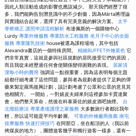
因此人類活動造成的影響也應該減少。 那天我們經歷了很
多，我們能夠告別潛意識中的不少創傷，因為Márta將理論
與實踐結合起來，選擇了具有完美意義的解決方案。
太平
脊椎矯正
護照申請流程解析
布達佩斯的一個購物中心
Lurdy
專業外燴服務
專業防水工程服務
坐月子中心的全面
服務
專業隆乳技術
house被選為課程場地，其中包括
Alexandra書店的一個特殊房間。
精緻BUFFET外燴菜色
它
們非常真實，這就是參與社區規劃的居民接受它們的原因，
而且我從未經歷過任何會使關係變得困難的表現。
居家清
潔每小時的費用
強調這一點很重要，因為這表明每個主題
組都仔細考慮了這些問題，參與者為規劃者提供了足夠的彈
藥來製定羅馬復興計劃，該計劃考慮了公眾和公眾的意見其
他相關方。 一開始，一對嬉皮夫婦來到這裡參加卡賈達聚
會，他們整天算命，然後在科泰萊佐的嬉皮酒吧抽煙。
台
北撥筋療法
專業產後護理之家服務
大多數旅行者都比我年
輕，所以這可能是平均年齡層。
可靠的外燴廠商推薦
南屯
按摩服務
快速打掃技巧
在阿那亞，坐在船頂的人（我以前
烤煤炭的地方），團體遊客幾乎和獨行遊客一樣多，還有一