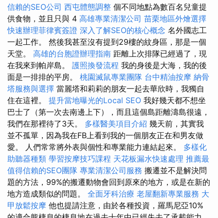
信賴的SEO公司
西屯體態調整
個不同地點為數百名兒童提
供食物，並且只與 4
高雄專業清潔公司
苗栗地區外燴選擇
快速辦理菲律賓簽證
深入了解SEO的核心概念
名外國志工
一起工作。 然後我甚至沒有提到29樓的紋身區，那是一個
天堂。
高雄的台胞證辦理指南
距離上次排隊已經過了，現
在我來到帕岸島。
護照換發流程
我的身後是大海，我的後
面是一排排的平房。
桃園滅鼠專業團隊
台中精油按摩
納骨
塔服務與選擇
當麗塔和莉莉的朋友一起去華欣時，我獨自
住在這裡。
提升當地曝光的Local SEO
我好幾天都不想坐
巴士了（第一次去南邊上下），而且這個島距離濤島很遠，
我們在那裡待了3天。
多樣醫美項目介紹
幾天前，其實我
並不孤單，因為我在FB上看到我的一個朋友正在和男友做
愛。 人們常常將外表與個性和專業能力連結起來。
多樣化
助聽器種類
學習按摩技巧課程
天花板漏水快速處理
推薦最
值得信賴的SEO團隊
專業清潔公司服務
搬遷並不是解決問
題的方法，99%的搬遷動物會回到原來的地方，或是在新的
地方造成類似的問題。
全面牙科治療
老屋翻新專業服務
大
甲放鬆按摩
他也提請注意，由於各種投資，羅馬尼亞10%
的適合熊棲息的棲息地在過去十年中已經失去了承載能力，