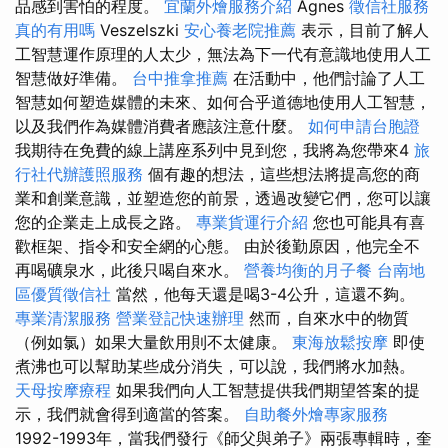
品感到害怕的程度。
宜蘭外燴服務介紹
Ágnes
徵信社服務
真的有用嗎
Veszelszki
安心養老院推薦
表示，目前了解人
工智慧運作原理的人太少，無法為下一代有意識地使用人工
智慧做好準備。
台中推拿推薦
在活動中，他們討論了人工
智慧如何塑造媒體的未來、如何合乎道德地使用人工智慧，
以及我們作為媒體消費者應該注意什麼。
如何申請台胞證
我期待在免費的線上講座系列中見到您，我將為您帶來4
旅
行社代辦護照服務
個有趣的想法，這些想法將提高您的商
業和創業意識，並塑造您的前景，透過改變它們，您可以讓
您的企業走上成長之路。
專業貨運行介紹
您也可能具有喜
歡框架、指令和安全網的心態。 由於後勤原因，他完全不
再喝礦泉水，此後只喝自來水。
營養均衡的月子餐
台南地
區優質徵信社
當然，他每天還是喝3-4公升，這還不夠。
專業清潔服務
營業登記快速辦理
然而，自來水中的物質
（例如氯）如果大量飲用則不太健康。
東海放鬆按摩
即使
煮沸也可以幫助某些成分消失，可以說，我們將水加熱。
天母按摩療程
如果我們向人工智慧提供我們期望答案的提
示，我們就會得到適當的答案。
自助餐外燴專家服務
1992-1993年，當我們發行《師父與弟子》兩張專輯時，奎