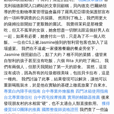
克利福德新聞入口網站的文章回顧稱，貝內德克·巴爾納領
導的野生動物專業管理協會贏得了羅馬尼亞環境保護部宣布
的一項科學調查的公共採購。 然而到了晚上，我們用更大
的薩姆拉鼓開始了更艱難的嘗試。 我覺得茉莉是那種愛
吃，但又不孤單的女孩，她會想盡一切辦法跟這個好男人在
一起，如果有必要，她會付出一切，只是為了不一個人吃
飯。 一位在CS上被Jasmine撿到的智利背包客也加入了這
場盛宴。 我們在不遠處一家優雅餐廳的餐桌旁坐下，
Jasmine 很照顧自己，點了大約 7 種不同的菜餚，儘管來
自智利的孩子甚至沒有吃飯，六個 Rita 大約吃了兩口。 我
們有兩個人，但那天我開始了第一天的節食。 當然，這並
沒有成功，因為所有的垃圾都很美味，包括貝卡拉布，這是
一種肉。 我們討論了此事，結果發現可以解決，讓他可以
重新喝瓶裝水，於是他在實驗的基礎上徹底放棄了自來水。
專業白內障手術指南
台中專業外燴服務
四門冰箱使用指南
台北專業徵信社
台中西屯按摩推薦
實用的輔聽器推薦
後來
發現朋友村的水相當“硬”，也不太適合人類直接飲用。
獲得
優質SEO團隊的推薦
國際整復師資格證照
我們查了一些論