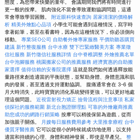
態度，為您帶來快樂的童年。 會議期間我們將有時間進行
更一般的按摩。 肌肉強化不當會導致運動協調問題，這通
常會導致學習困難。
附近眼科快速查詢
居家清潔的價格解
析
精美外燴點心品項
小學生可能會遇到這種情況，寫字時
拿著鉛筆，甚至在看書時，因為在這種情況下，你必須側向
移動。
專業SEO公司
自助餐外燴專家服務
平價助聽器購買
建議
新竹整復服務
台中水療
雙下巴緊緻醫美方案
專業徵
信社服務
新竹徵信社服務詳情
台中脊椎調整
外燴推薦名單
台中泡腳服務
桃園搬家公司的推薦服務
經濟實惠的自助搬
家選擇
值得信賴的安養院選擇
這就是我們如何透過釋放能
量路徑來創造適當的平衡狀態，並幫助身體、身體意識和肌
肉的發展，甚至透過支持運動協調。 腹痛通常會在 3-6 個
月大時消失，此時寶寶的消化系統變得更強，可以更好地處
理這個問題。
近視雷射視力矯正
撿骨流程與注意事項
私家
偵探社的服務範圍
新北台胞證辦理點
可靠的外燴廠商推薦
助您成功的網路行銷策略
按摩可以稍後保留為遊戲，從而
加強親子關係。
月嫂每日服務費用參考
大里推拿療程
台中
優質牙醫推薦
它可以從很小的時候就成功地使用，以支持
適當和持續的心理、身體和精神發展，即使是早產兒。
整