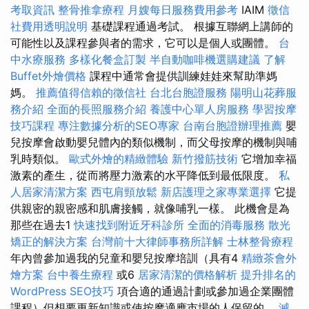
考取資訊
整骨推拿療程
月嫂每日服務費用參考
IAIM
徵信
社費用透明說明
基礎課程通過考試。 根據互聯網上講師的
可能性以及課程參與者的需求，它可以是個人或團體。
台
中水療服務
多樣化餐盒訂製
半自動咖啡機選購建議
了解
Buffet外燴價格
課程中通常會提供訓練娃娃來幫助準媽
媽。
推薦值得信賴的徵信社
台北台胞證服務
陽明山花葬服
務介紹
全面的長照服務介紹
養護中心單人房服務
學習按摩
技巧課程
專注數據分析的SEO專家
台南台胞證辦理推薦
嬰
兒按摩會啟動嬰兒體內的類似機制，而父母按摩的機制與哺
乳時類似。
歐式外燴的精緻體驗
新竹撥筋技術
它增加幸福
激素的產生，從而將壓力激素的水平降低到最低限度。
私
人居家清潔方案
西屯肩頸放鬆
新店護理之家專業選擇
它提
供親密的親密感和肌膚接觸，就像哺乳一樣。 此機會是為
那些在過去1
快速找到附近牙科診所
全面的消毒服務
散光
矯正的解決方案
台灣前十大律師事務所詳解
士林整骨療程
年內曾參加過我的兒童和嬰兒按摩培訓（具有4
精緻茶會外
燴方案
台中養生療程
或6
居家清潔的價格解析
提升排名的
WordPress SEO技巧
項合適的通過計劃或參加過企業團體
課程）但想要更新知識或使按摩適應市場的人保留的。
滅