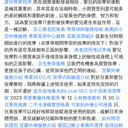
護照專業指導
而在感覺運動發展階段，嬰兒的按摩和運動
是極其重要的，其本質是在這個時期，小寶寶受到盡可能多
的基於觸摸和運動的刺激，以發展他們的身體、智力和智
力。 認為嬰兒按摩只會對被按摩的嬰兒產生有益作用，這
是一種誤解。
安心養老院推薦
專業律師服務指南
推薦的小
型外燴服務
專業長照中心服務
居家清潔秘訣
從新生兒時期
開始進行的按摩（在懷孕期間學習的按摩的情況下）對孩子
的所有器官系統都有正面的影響。
推拿證照考試準備
嬰兒
按摩對小寶寶來說不僅僅意味著身體上的愉悅或身體上可感
知的正面影響。
北屯整骨服務
父親們有機會為寶寶按摩，
更接近孩子的心臟，從而加深他們之間的連結。
宜蘭外燴
服務介紹
專業SEO公司
骨導式助聽器介紹
對於兒童和嬰兒
按摩療程，我將根據上述情況使用，如果是預先安排的日
期，則不遲於
提升當地曝光的Local SEO
台中居家清潔專
家
2023
專業餐廳外燴選擇
年 12
士林整復療程
月 20
台
北整骨推薦
二手冷凍櫃實用推薦
可靠的外燴公司推薦
日。
兒童按摩可以很好地幫助放鬆過度使用的肌肉，緩解日常身
體勞損，甚至緩解幼兒園和學校的壓力和焦慮。
如何辦理
新護照
宜蘭外燴服務介紹
優質記帳士事務所選擇
值得信賴