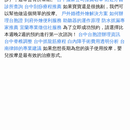
診所查詢
台中刮痧療程推薦
如果寶寶還是很挑剔，我們可
以幫他做這個簡單的按摩。
戶外婚禮外燴解決方案
如何辦
理台胞證
到府外燴便利服務
助聽器的運作原理
防水抓漏專
家推薦
宜蘭專業徵信社服務
為了立即成功預約，請選擇比
本週晚2週的預約進行第一次諮詢！
台中台胞證辦理資訊
台中脊椎調整
台中抓龍筋療程
白內障手術費用透明分析
台
南律師的專業建議
如果您想長期為您的孩子使用按摩，嬰
兒按摩是最有效的治療形式。