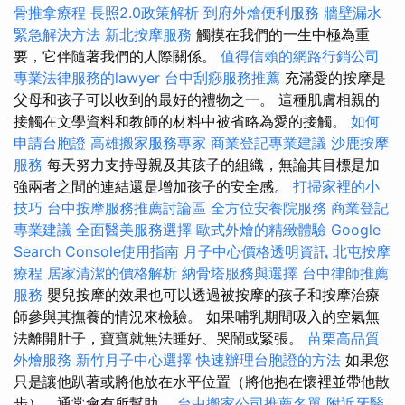
骨推拿療程
長照2.0政策解析
到府外燴便利服務
牆壁漏水
緊急解決方法
新北按摩服務
觸摸在我們的一生中極為重
要，它伴隨著我們的人際關係。
值得信賴的網路行銷公司
專業法律服務的lawyer
台中刮痧服務推薦
充滿愛的按摩是
父母和孩子可以收到的最好的禮物之一。 這種肌膚相親的
接觸在文學資料和教師的材料中被省略為愛的接觸。
如何
申請台胞證
高雄搬家服務專家
商業登記專業建議
沙鹿按摩
服務
每天努力支持母親及其孩子的組織，無論其目標是加
強兩者之間的連結還是增加孩子的安全感。
打掃家裡的小
技巧
台中按摩服務推薦討論區
全方位安養院服務
商業登記
專業建議
全面醫美服務選擇
歐式外燴的精緻體驗
Google
Search Console使用指南
月子中心價格透明資訊
北屯按摩
療程
居家清潔的價格解析
納骨塔服務與選擇
台中律師推薦
服務
嬰兒按摩的效果也可以透過被按摩的孩子和按摩治療
師參與其撫養的情況來檢驗。 如果哺乳期間吸入的空氣無
法離開肚子，寶寶就無法睡好、哭鬧或緊張。
苗栗高品質
外燴服務
新竹月子中心選擇
快速辦理台胞證的方法
如果您
只是讓他趴著或將他放在水平位置（將他抱在懷裡並帶他散
步），通常會有所幫助。
台中搬家公司推薦名單
附近牙醫