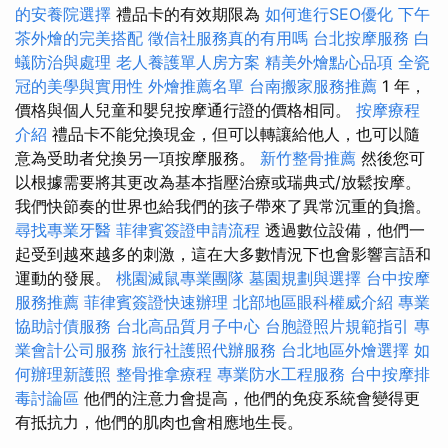
的安養院選擇
禮品卡的有效期限為
如何進行SEO優化
下午
茶外燴的完美搭配
徵信社服務真的有用嗎
台北按摩服務
白
蟻防治與處理
老人養護單人房方案
精美外燴點心品項
全瓷
冠的美學與實用性
外燴推薦名單
台南搬家服務推薦
1 年，
價格與個人兒童和嬰兒按摩通行證的價格相同。
按摩療程
介紹
禮品卡不能兌換現金，但可以轉讓給他人，也可以隨
意為受助者兌換另一項按摩服務。
新竹整骨推薦
然後您可
以根據需要將其更改為基本指壓治療或瑞典式/放鬆按摩。
我們快節奏的世界也給我們的孩子帶來了異常沉重的負擔。
尋找專業牙醫
菲律賓簽證申請流程
透過數位設備，他們一
起受到越來越多的刺激，這在大多數情況下也會影響言語和
運動的發展。
桃園滅鼠專業團隊
墓園規劃與選擇
台中按摩
服務推薦
菲律賓簽證快速辦理
北部地區眼科權威介紹
專業
協助討債服務
台北高品質月子中心
台胞證照片規範指引
專
業會計公司服務
旅行社護照代辦服務
台北地區外燴選擇
如
何辦理新護照
整骨推拿療程
專業防水工程服務
台中按摩排
毒討論區
他們的注意力會提高，他們的免疫系統會變得更
有抵抗力，他們的肌肉也會相應地生長。