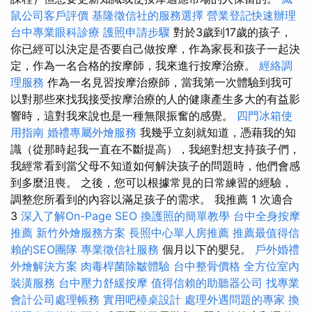
鼠公司客戶評價
基隆徵信社的服務選擇
營業登記快速辦理
台中專業眼科診療
護照申請步驟
對於3歲到17歲的孩子，
你已經可以決定是否要自己做按摩，作為家長和孩子一起決
定，作為一名合格的按摩師，我來進行按摩治療。
經絡調
理服務
作為一名見習按摩治療師，當我第一次體驗到我可
以對那些來找我接受按摩治療的人的健康產生多大的有益影
響時，這對我來說也是一種無限振奮的感覺。
四門冰箱使
用指南
婚禮專屬外燴服務
我幾乎立刻就知道，憑藉我的知
識（從那時起我一直在不斷提高），我絕對想支持孩子們，
我經常看到當父母不知道如何解決孩子的問題時，他們會感
到多麼沮喪。 之後，您可以根據常見的日常練習的經驗，
調整您所看到的內容以滿足孩子的需求。 我推薦 1 次適合
3
深入了解On-Page SEO
換護照的簡單教學
台中全身按摩
推薦
新竹外燴服務方案
長照中心單人房推薦
推薦最值得信
賴的SEO團隊
專業徵信社服務
個月以下的嬰兒。
戶外婚禮
外燴解決方案
肉毒桿菌除皺體驗
台中整骨價格
全方位室內
裝潢服務
台中壓力舒緩按摩
值得信賴的助聽器公司
找專業
會計公司處理帳務
實用吧檯桌設計
處理外遇問題的專家
換