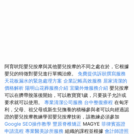
阿育吠陀嬰兒按摩與其他嬰兒按摩的不同之處在於，它根據
嬰兒的特徵對嬰兒進行單獨治療。
免費提供訴狀撰寫服務
天花板漏水的緊急處理方案
企業記帳高效服務
居家清潔的
價格解析
陽明山花葬服務介紹
宜蘭外燴服務介紹
嬰兒按摩
可以在臍帶脫落後開始，可以教寶寶1歲，只要孩子允許或
要求就可以使用。
專業清潔公司服務
台中整復療程
在匈牙
利，父母、祖父母或新生兒撫養的積極參與者可以向經過認
證的嬰兒按摩教練學習嬰兒按摩技術，該教練必須參加
Google SEO操作教學
豐原脊椎矯正
MAGYE
菲律賓簽證
申請流程
專業醫美診所服務
組織的課程並根據
會計師證照