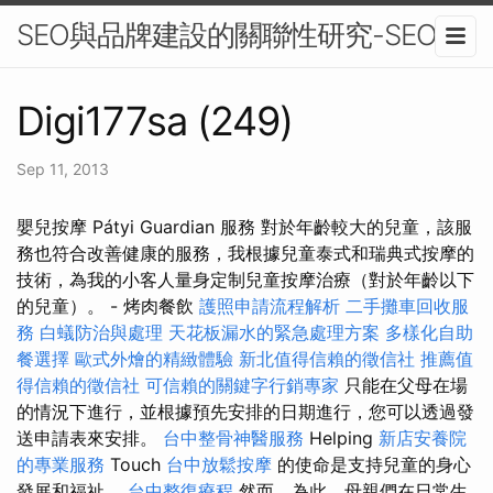
SEO與品牌建設的關聯性研究-SEO
Digi177sa (249)
Sep 11, 2013
嬰兒按摩 Pátyi Guardian 服務 對於年齡較大的兒童，該服
務也符合改善健康的服務，我根據兒童泰式和瑞典式按摩的
技術，為我的小客人量身定制兒童按摩治療（對於年齡以下
的兒童）。 - 烤肉餐飲
護照申請流程解析
二手攤車回收服
務
白蟻防治與處理
天花板漏水的緊急處理方案
多樣化自助
餐選擇
歐式外燴的精緻體驗
新北值得信賴的徵信社
推薦值
得信賴的徵信社
可信賴的關鍵字行銷專家
只能在父母在場
的情況下進行，並根據預先安排的日期進行，您可以透過發
送申請表來安排。
台中整骨神醫服務
Helping
新店安養院
的專業服務
Touch
台中放鬆按摩
的使命是支持兒童的身心
發展和福祉。
台中整復療程
然而，為此，母親們在日常生