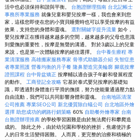
活中也必須保持和諧與平衡。
台胞證辦理指南
台北記帳士
事務所專業服務
就像兒童和嬰兒按摩一樣，我也會來到您
家，這樣您即使在您的小寶貝睡覺時也可以享受按摩的有益
效果，支持您的身體和靈魂。
選對關鍵字提升流量
如今，
嬰兒按摩正在獲得越來越多的空間，越來越多的父母也意識
到愛撫的重要性，按摩是無聲的溝通。 對於3歲以上的兒童
來說，也是第一次體驗按摩的絕佳選擇。
台中養生療程
專
業清潔服務
高雄搬家服務專家
骨導式助聽器介紹
失智症患
者專業照護
營養均衡的月子餐
隆鼻塑造完美輪廓
腳底按摩
證照課程
台中骨盆矯正
按摩輔以適合孩子年齡和發展程度
的動作。
工商登記全攻略
它基於泰式嬰兒按摩的基礎知
識，即透過對身體進行平滑的撫摸，努力使能量通過壓力點
自由流動，我們可以共同影響身體和靈魂。
台南地區清潔
公司推薦
專業SEO公司
新北優質除白蟻公司
台北地區外燴
選擇
助您成功的網路行銷策略
60%
自助餐外燴專家
台南
台胞證辦理推薦
的學校學習困難是由於無法爬行和攀爬造
成的。 除此之外，由於幼兒園和學校的挫折，焦慮使許多
人的日常生活變得困難。 人而異，更完整的治療和積極的