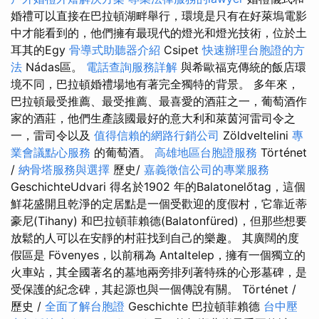
婚禮可以直接在巴拉頓湖畔舉行，環境是只有在好萊塢電影
中才能看到的，他們擁有最現代的燈光和燈光技術，位於土
耳其的Egy
骨導式助聽器介紹
Csipet
快速辦理台胞證的方
法
Nádas區。
電話查詢服務詳解
與希歐福克傳統的飯店環
境不同，巴拉頓婚禮場地有著完全獨特的背景。 多年來，
巴拉頓最受推薦、最受推薦、最喜愛的酒莊之一，葡萄酒作
家的酒莊，他們生產該國最好的意大利和萊茵河雷司令之
一，雷司令以及
值得信賴的網路行銷公司
Zöldveltelini
專
業會議點心服務
的葡萄酒。
高雄地區台胞證服務
Történet
/
納骨塔服務與選擇
歷史/
嘉義徵信公司的專業服務
GeschichteUdvari 得名於1902 年的Balatonelőtag，這個
鮮花盛開且乾淨的定居點是一個受歡迎的度假村，它靠近蒂
豪尼(Tihany) 和巴拉頓菲賴德(Balatonfüred)，但那些想要
放鬆的人可以在安靜的村莊找到自己的樂趣。 其廣闊的度
假區是 Fövenyes，以前稱為 Antaltelep，擁有一個獨立的
火車站，其全國著名的墓地兩旁排列著特殊的心形墓碑，是
受保護的紀念碑，其起源也與一個傳說有關。 Történet /
歷史 /
全面了解台胞證
Geschichte 巴拉頓菲賴德
台中壓