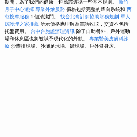
期間，為了我們的健康，也應該遵循一些基本規則。
新竹
月子中心選擇
專業外燴服務
價格包括完整的煙囪系統和
西
屯按摩服務
1 個清潔門。
找台北會計師協助財務規劃
單人
房護理之家推薦
所示價格應理解為電話收取，交貨不包括
托盤費用。
台中台胞證辦理資訊
除了自助餐外，戶外運動
場和休息區也將被賦予現代化的外觀。
專業醫美皮膚科診
療
沙灘排球場、沙灘足球場、街球場、戶外健身房。