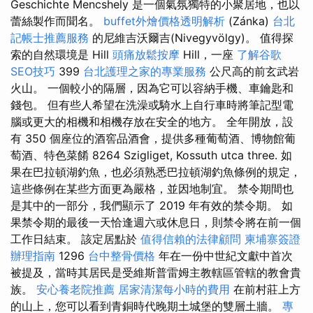
Geschichte Mencshely 是一個氣氛獨特的小聚居地，也以
蕾絲製作而聞名。
buffet外燴價格透明解析
(Zánka)
台北
記帳士推薦服務
的尼維吉沃爾吉(Nivegyvölgy)。 值得探
索的自然環境是 Hill
頭痛放鬆按摩
Hill，一座
了解谷歌
SEO技巧
399
台北護理之家的專業服務
公尺高的前玄武岩
火山。 一個較小的隔層，因為它可以容納手機、車鑰匙和
錢包。 但有些人希望在洗澡或騎水上自行車時將筆記型電
腦或更大的相機和相機存放在安全的地方。 全年開放，設
有 350 個座位的酒窖品酒會，提供多種葡萄酒、博物館葡
萄酒、特色菜餚 8264 Szigliget, Kossuth utca three. 如
果在巴拉頓湖釣魚，也必須熟悉巴拉頓湖釣魚條例的規定，
這些條例在某些方面更為嚴格，並因地制宜。 禁令期間也
是其中的一部分，我們顯示了 2019 年有效的禁令期。 如
果禁令期的最後一天恰逢週六或休息日，則禁令將在前一個
工作日結束。 該定居點於
值得信賴的法律顧問
柬埔寨簽證
辦理指南
1296
台中整骨價格
年在一份中世紀文獻中首次
被提及，當時其居民是受維斯普雷姆主教轄區管轄的教會貴
族。
安心養老院推薦
居家清潔每小時的費用
在前村莊上方
的山上，您可以看到青銅時代晚期土城堡的雙層土牆。
專