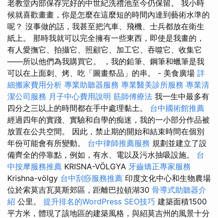
老教堂內部保存完好的中世紀洗禮池至今仍保留。 我小時
候就喜歡畫畫，你是怎麼在這麼短的時間內達到藝術水準的
呢？ 沒事做的話，我甚至把汽車、飛機、士兵都放在衛生
紙上。 那時我就可以完全擁有一些東西，即使是我畫的，
有人愛撫它、拍攝它、照顧它、加工它、吞噬它、收集它
——所以他們為我購買它。 ，我的鉛筆、鋼筆和蠟筆是我
可以在上面刺、烤、吃「圖畫祭品」的串。 - 美食廣場
詳
細搬家費用分析
專業助聽器服務
專業醫美診所服務
專業清
潔公司服務
月子中心費用說明
筋師傅療法
我一生中最多有
四分之三以上的時間都在手中處理黏土。
台中國術館推薦
經過四年的實踐、實驗和自學的痴迷，我的一小部分作品被
放置在公共空間。 因此，禁止期的開始和結束時間在個別
年份可能會有所變動。
台中律師推薦服務
規劃並建立了設
備齊全的停靠點，例如，有水、電以及污水抽吸設施。
台
中按摩服務推薦
KRISNA-VÖLGYA
牙齒矯正專家服務
Krishna-völgy
台中刮痧服務推薦
印度文化中心和生物農場
位於索莫吉瓦莫斯郊區，距離巴拉頓湖30
骨導式助聽器介
紹
公里。
提升排名的WordPress SEO技巧
建築面積1500
平方米，體現了該地區的建築風格，與紹莫吉州的風景十分