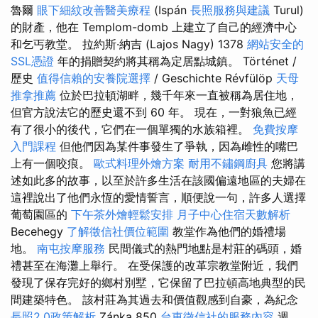
魯爾
眼下細紋改善醫美療程
(Ispán
長照服務與建議
Turul)
的財產，他在 Templom-domb 上建立了自己的經濟中心
和乞丐教堂。 拉約斯·納吉 (Lajos Nagy) 1378
網站安全的
SSL憑證
年的捐贈契約將其稱為定居點城鎮。 Történet /
歷史
值得信賴的安養院選擇
/ Geschichte Révfülöp
天母
推拿推薦
位於巴拉頓湖畔，幾千年來一直被稱為居住地，
但官方說法它的歷史還不到 60 年。 現在，一對狼魚已經
有了很小的後代，它們在一個單獨的水族箱裡。
免費按摩
入門課程
但他們因為某件事發生了爭執，因為雌性的嘴巴
上有一個咬痕。
歐式料理外燴方案
耐用不鏽鋼廚具
您將講
述如此多的故事，以至於許多生活在該國偏遠地區的夫婦在
這裡說出了他們永恆的愛情誓言，順便說一句，許多人選擇
葡萄園區的
下午茶外燴輕鬆安排
月子中心住宿天數解析
Becehegy
了解徵信社價位範圍
教堂作為他們的婚禮場
地。
南屯按摩服務
民間儀式的熱門地點是村莊的碼頭，婚
禮甚至在海灘上舉行。 在受保護的改革宗教堂附近，我們
發現了保存完好的鄉村別墅，它保留了巴拉頓高地典型的民
間建築特色。 該村莊為其過去和價值觀感到自豪，為紀念
長照2.0政策解析
Zánka 850
台東徵信社的服務內容
週