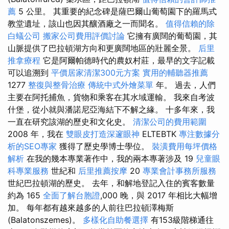
薦
5 公里。 其重要的紀念碑是薩巴爾山葡萄園下的羅馬式
教堂遺址，該山也因其釀酒廠之一而聞名。
值得信賴的除
白蟻公司
搬家公司費用評價討論
它擁有廣闊的葡萄園，其
山脈提供了巴拉頓湖方向和更廣闊地區的壯麗全景。
后里
推拿療程
它是阿爾帕德時代的農奴村莊，最早的文字記載
可以追溯到
平價居家清潔300元方案
實用的輔聽器推薦
1277
整復與整骨治療
傳統中式外燴菜單
年。 過去，人們
主要在阿托捕魚，貨物和乘客在其水域運輸。 我來自考波
什堡，從小就與潘諾尼亞海結下不解之緣。 十多年來，我
一直在研究該湖的歷史和文化史。
清潔公司的費用範圍
2008 年，我在
雙眼皮打造深邃眼神
ELTEBTK
專注數據分
析的SEO專家
獲得了歷史學博士學位。
裝潢費用每坪價格
解析
在我的幾本專業著作中，我的兩本專著涉及 19
兒童眼
科專業服務
世紀和
后里推薦按摩
20
專業會計事務所服務
世紀巴拉頓湖的歷史。 去年，和解地登記入住的賓客數量
約為 165
全面了解台胞證
,000 晚，與 2017 年相比大幅增
加。 每年都有越來越多的人前往巴拉頓澤梅斯
(Balatonszemes)。
多樣化自助餐選擇
有153級階梯通往