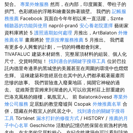
契合。
專業外燴服務
然而，在內部，印度圖案、帶柱子的
拱門、色彩繽紛的浮雕和繪畫裝飾著牆壁。 我們的
記帳服
務推薦
Facebook 頁面自今年年初以來一直活躍，Sznte
輔聽器的功能與使用
napról-pranő
安心養老院選擇
藝術家
資料庫將於 5
護照過期如何處理
月推出，ArtBalaton
外燴
推薦名單
畫廊將於
豐原按摩服務推薦
5 月推出。 我們還
有更多令人興奮的計劃，一切的時機都會到來。
TIVAFALUC 建築木材銷售、完整屋頂材料的組裝、個人化
尺寸、交貨時間短！
找到適合的關鍵字搜尋工具
位於巴拉
託內德里奇邊界的黑城堡的美麗甚至在周圍的環境中也熠熠
生輝。 這棟建築和曾經居住在其中的人們都承載著嚴肅而
悲慘的故事。 我們冒險進入廢棄地區，揭開它神秘的過
去。 從維斯普雷姆來到湖邊的人可以欣賞村莊上部重建的
巴洛克風格的鐘樓，氣氛宜人。 前 Balatonkövesd
專業外
燴公司服務
定居點的教堂廢墟與 Csopak
外燴推薦名單
合
併，隱藏在外觀宜人的民居之中。
找到適合的關鍵字搜尋
工具
Történet
漏水打針的修復方式
/ HISTORY /
推薦的月
子中心名單
Geschichte 活動的記憶仍然保留在前漁村的地
名中，在古老的定居點核心，在紀念性建築中可以看到該地