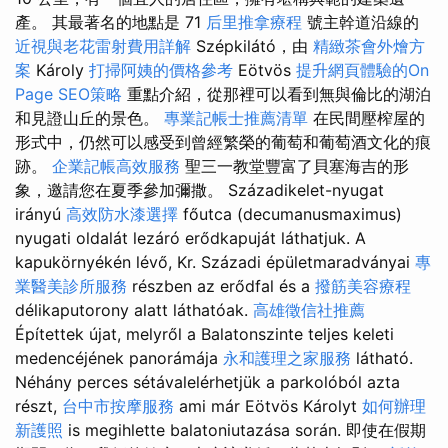
產。 其最著名的地點是 71
后里推拿療程
號主幹道沿線的
近視與老花雷射費用詳解
Szépkilátó，由
精緻茶會外燴方
案
Károly
打掃阿姨的價格參考
Eötvös
提升網頁體驗的On
Page SEO策略
重點介紹，從那裡可以看到無與倫比的湖泊
和見證山丘的景色。
專業記帳士推薦清單
在民間壓榨屋的
形式中，仍然可以感受到曾經繁榮的葡萄和葡萄酒文化的痕
跡。
企業記帳高效服務
聖三一教堂豐富了貝塞海吉的形
象，邀請您在夏季參加彌撒。 Századikelet-nyugat
irányú
高效防水漆選擇
főutca (decumanusmaximus)
nyugati oldalát lezáró erődkapuját láthatjuk. A
kapukörnyékén lévő, Kr. Századi épületmaradványai
專
業醫美診所服務
részben az erődfal és a
撥筋美容療程
délikaputorony alatt láthatóak.
高雄徵信社推薦
Építettek újat, melyről a Balatonszinte teljes keleti
medencéjének panorámája
永和護理之家服務
látható.
Néhány perces sétávalelérhetjük a parkolóból azta
részt,
台中市按摩服務
ami már Eötvös Károlyt
如何辦理
新護照
is megihlette balatoniutazása során. 即使在假期