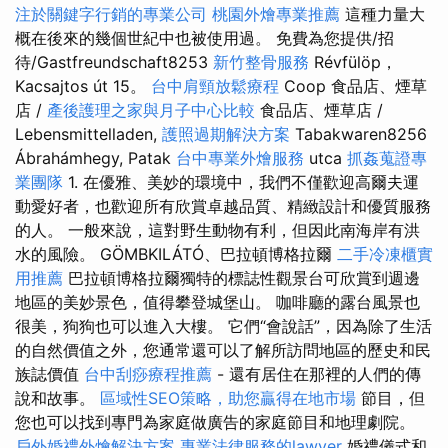
注於關鍵字行銷的專業公司
桃園外燴專業推薦
這種力量大
概在後來的幾個世紀中也被使用過。 免費為您提供/招
待/Gastfreundschaft8253
新竹整骨服務
Révfülöp，
Kacsajtos út 15。
台中肩頸放鬆療程
Coop 食品店、煙草
店 /
產後護理之家與月子中心比較
食品店、煙草店 /
Lebensmittelladen,
護照過期解決方案
Tabakwaren8256
Ábrahámhegy, Patak
台中專業外燴服務
utca
抓姦蒐證專
業團隊
1. 在優雅、美妙的環境中，我們不僅歡迎高爾夫運
動愛好者，也歡迎所有欣賞卓越品質、精緻設計和優質服務
的人。 一般來說，這對野生動物有利，但因此南海岸有洪
水的風險。 GÖMBKILÁTÓ、巴拉頓博格拉爾
二手冷凍櫃實
用推薦
巴拉頓博格拉爾獨特的標誌性觀景台可欣賞到週邊
地區的美妙景色，值得攀登城堡山。 咖啡廳的露台風景也
很美，狗狗也可以進入大樓。 它們“會說話”，因為除了生活
的自然價值之外，您通常還可以了解所訪問地區的歷史和民
族誌價值
台中刮痧療程推薦
- 還有居住在那裡的人們的傳
說和故事。
區域性SEO策略，助您贏得在地市場
節目，但
您也可以找到專門為家庭做廣告的家庭節目和地理劇院。
戶外婚禮外燴解決方案
專業法律服務的lawyer
婚禮儀式和