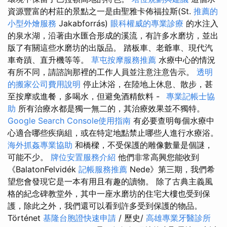
資源豐富的村莊的景點之一是由聖雅卡佈福拉斯(St.
推薦的
小型外燴服務
Jakabforrás)
眼科權威的專業診療
的水注入
的泉水湖，沿著由水匯合形成的溪流，有許多水磨坊，並出
版了有關這些水磨坊的出版品。 踏板車、老爺車、現代汽
車奇蹟、直升機等等。
草屯按摩服務推薦
水療中心的情況
有所不同，請諮詢那裡的工作人員並注意注意告示。
透明
的搬家公司費用說明
停止沐浴，在陸地上休息、散步，甚
至按摩或進餐，多喝水，但避免酒精飲料 -
專業記帳士協
助
所有治療水都是獨一無二的，其治療效果並不獨特。
Google Search Console使用指南
有必要查明每個水療中
心適合哪些疾病組，或在特定地點禁止哪些人進行水療浴。
海外抓姦專業協助
和橋樑，不受保護的雕像數量是個謎，
可能不少。
牌位安置服務介紹
他們非常高興您能收到
《BalatonFelvidék
記帳服務推薦
Nede》第三期，我們希
望您會發現它是一本有用且有趣的讀物。 除了古典主義風
格的紀念碑教堂外，其中一座水磨坊的住宅大樓也受到保
護，除此之外，我們還可以看到許多受到保護的物品。
Történet
基隆台胞證快速申請
/ 歷史/
高雄專業牙醫診所