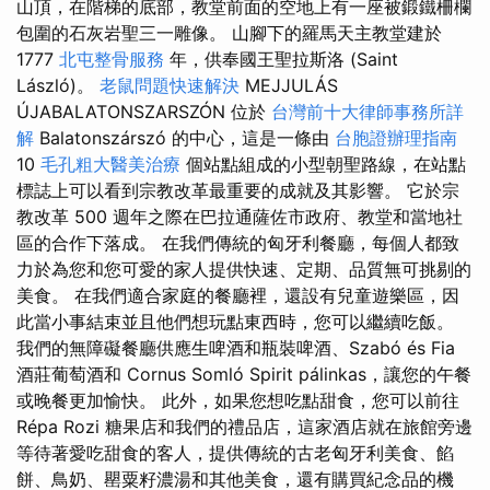
山頂，在階梯的底部，教堂前面的空地上有一座被鍛鐵柵欄
包圍的石灰岩聖三一雕像。 山腳下的羅馬天主教堂建於
1777
北屯整骨服務
年，供奉國王聖拉斯洛 (Saint
László)。
老鼠問題快速解決
MEJJULÁS
ÚJABALATONSZARSZÓN 位於
台灣前十大律師事務所詳
解
Balatonszárszó 的中心，這是一條由
台胞證辦理指南
10
毛孔粗大醫美治療
個站點組成的小型朝聖路線，在站點
標誌上可以看到宗教改革最重要的成就及其影響。 它於宗
教改革 500 週年之際在巴拉通薩佐市政府、教堂和當地社
區的合作下落成。 在我們傳統的匈牙利餐廳，每個人都致
力於為您和您可愛的家人提供快速、定期、品質無可挑剔的
美食。 在我們適合家庭的餐廳裡，還設有兒童遊樂區，因
此當小事結束並且他們想玩點東西時，您可以繼續吃飯。
我們的無障礙餐廳供應生啤酒和瓶裝啤酒、Szabó és Fia
酒莊葡萄酒和 Cornus Somló Spirit pálinkas，讓您的午餐
或晚餐更加愉快。 此外，如果您想吃點甜食，您可以前往
Répa Rozi 糖果店和我們的禮品店，這家酒店就在旅館旁邊
等待著愛吃甜食的客人，提供傳統的古老匈牙利美食、餡
餅、鳥奶、罌粟籽濃湯和其他美食，還有購買紀念品的機