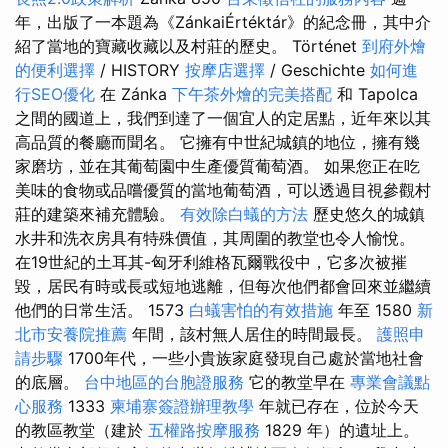
年，出版了一本題為《ZánkaiÉrtéktár》的紀念冊，其中介
紹了當地的寶藏收藏以及村莊的歷史。 Történet
到府外燴
的便利選擇
/ HISTORY
按摩店選擇
/ Geschichte
如何進
行SEO優化
在 Zánka
下午茶外燴的完美搭配
和 Tapolca
之間的國道上，我們到達了一個宜人的定居點，近年來以其
高品質的餐廳而聞名。 它擁有中世紀城鎮的地位，擁有幾
家磨坊，並在其葡萄園中生產優質葡萄酒。 如果您正在吃
美味的食物或品嚐優質的當地葡萄酒，可以透過目視參觀村
莊的建築來補充體驗。
有效除白蟻的方法
歷史悠久的城鎮
水井和洗衣房具有特殊價值，其周圍的教堂也令人愉悅。
在19世紀的土耳其-匈牙利維格瓦爾戰役中，它多次被摧
毀，居民有時或長或短地逃離，但每次他們都會回來並繼續
他們的日常生活。 1573
白蟻害怕的有效措施
年至 1580
新
北市安養院推薦
年間，該村無人居住的時間最長。
護照申
請步驟
1700年代，一些小貴族家庭發現自己處於當地社會
的底層。
台中地區的台胞證服務
它的教堂早在
專業會議點
心服務
1333
柬埔寨簽證辦理教學
年就已存在，位於今天
的教區教堂（建於
五權路按摩服務
1829 年）的遺址上。