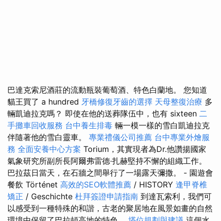
巴達克索尼酒莊的流動瓶裝葡萄酒、特色白蘭地。 您知道
貓王買了 a hundred
牙橋修復牙齒的選擇
天母整復治療
多
輛凱迪拉克嗎？ 即使在他的送葬隊伍中，也有 sixteen
二
手攤車回收服務
台中養生排毒
輛一模一樣的雪白凱迪拉克
伴隨著他的雪白靈車。
專業禮儀公司推薦
台中專業外燴服
務
全面安養中心方案
Torium，其實現者為Dr.他讚揚國家
氣象研究所副所長阿爾弗雷德·扎赫堅持不懈的組織工作。
巴拉茲日當天，在石牆之間舉行了一場露天彌撒。 - 園遊會
餐飲 Történet
高效的SEO軟體推薦
/ HISTORY
逢甲脊椎
矯正
/ Geschichte
杜拜簽證申請指南
到達瓦索利，我們可
以感受到一種特殊的和諧，古老的聚居地在風景如畫的自然
環境中保留了巴拉頓高地的特色。
塔位規劃與建議
這個水