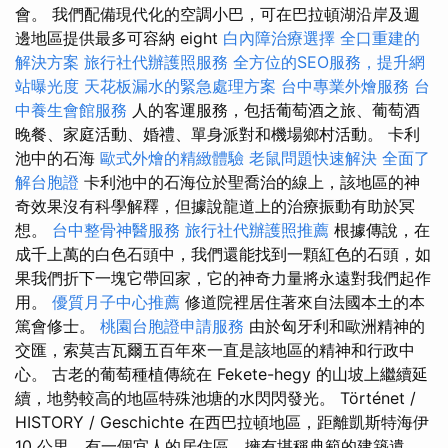
會。 我們配備現代化的空調小巴，可在巴拉頓湖沿岸及週
邊地區提供最多可容納 eight
白內障治療選擇
全口重建的
解決方案
旅行社代辦護照服務
全方位的SEO服務，提升網
站曝光度
天花板漏水的緊急處理方案
台中專業外燴服務
台
中養生會館服務
人的客運服務，包括葡萄酒之旅、葡萄酒
晚餐、家庭活動、婚禮、單身派對和機場鄉村活動。 卡利
池中的石海
歐式外燴的精緻體驗
老鼠問題快速解決
全面了
解台胞證
卡利池中的石海位於聖喬治的線上，該地區的神
奇效果沒有科學解釋，但據說龍道上的治療振動有助於冥
想。
台中整骨神醫服務
旅行社代辦護照推薦
根據傳說，在
成千上萬的白色石頭中，我們還能找到一顆紅色的石頭，如
果我們折下一塊它帶回家，它的神奇力量將永遠對我們起作
用。
優質月子中心推薦
修道院裡居住著來自法國本土的本
篤會修士。
桃園台胞證申請服務
由於匈牙利和歐洲精神的
交匯，索莫吉瓦爾五百年來一直是該地區的精神和行政中
心。 古老的葡萄種植傳統在 Fekete-hegy 的山坡上繼續延
續，地勢較高的地區特殊池塘的水閃閃發光。 Történet /
HISTORY / Geschichte 在西巴拉頓地區，距離凱斯特海伊
10 公里，有一個宜人的居住區，擁有堪稱典範的建築遺