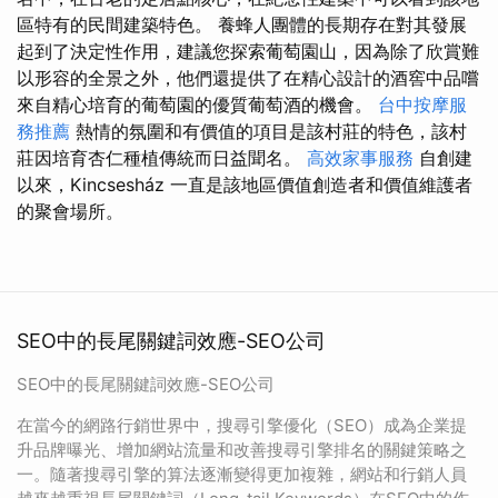
區特有的民間建築特色。 養蜂人團體的長期存在對其發展
起到了決定性作用，建議您探索葡萄園山，因為除了欣賞難
以形容的全景之外，他們還提供了在精心設計的酒窖中品嚐
來自精心培育的葡萄園的優質葡萄酒的機會。
台中按摩服
務推薦
熱情的氛圍和有價值的項目是該村莊的特色，該村
莊因培育杏仁種植傳統而日益聞名。
高效家事服務
自創建
以來，Kincsesház 一直是該地區價值創造者和價值維護者
的聚會場所。
SEO中的長尾關鍵詞效應-SEO公司
SEO中的長尾關鍵詞效應-SEO公司
在當今的網路行銷世界中，搜尋引擎優化（SEO）成為企業提
升品牌曝光、增加網站流量和改善搜尋引擎排名的關鍵策略之
一。隨著搜尋引擎的算法逐漸變得更加複雜，網站和行銷人員