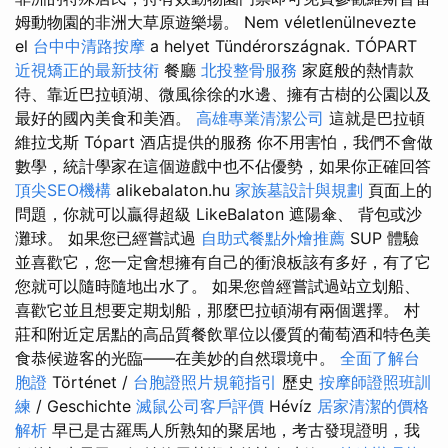
姆動物園的非洲大草原遊樂場。 Nem véletlenülnevezte
el
台中中清路按摩
a helyet Tündérországnak. TÓPART
近視矯正的最新技術
餐廳
北投整骨服務
家庭般的熱情款
待、靠近巴拉頓湖、微風徐徐的水邊、擁有古樹的公園以及
最好的國內美食和美酒。
高雄專業清潔公司
這就是巴拉頓
維拉戈斯 Tópart 酒店提供的服務 你不用害怕，我們不會做
數學，統計學家在這個遊戲中也不佔優勢，如果你正確回答
頂尖SEO機構
alikebalaton.hu
家族墓設計與規劃
頁面上的
問題，你就可以贏得超級 LikeBalaton 遮陽傘、 背包或沙
灘球。 如果您已經嘗試過
自助式餐點外燴推薦
SUP 體驗
並喜歡它，您一定會想擁有自己的衝浪板該有多好，有了它
您就可以隨時隨地出水了。 如果您曾經嘗試過站立划船、
喜歡它並且想要定期划船，那麼巴拉頓湖有兩個選擇。 村
莊和附近定居點的高品質餐飲單位以優質的葡萄酒和特色美
食恭候遊客的光臨——在美妙的自然環境中。
全面了解台
胞證
Történet /
台胞證照片規範指引
歷史
按摩師證照班訓
練
/ Geschichte
滅鼠公司客戶評價
Hévíz
居家清潔的價格
解析
早已是古羅馬人所熟知的聚居地，考古發現證明，我