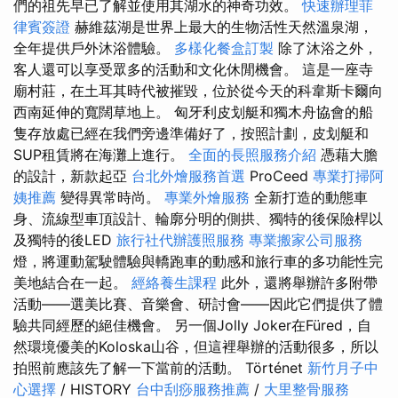
們的祖先早已了解並使用其湖水的神奇功效。
快速辦理菲
律賓簽證
赫維茲湖是世界上最大的生物活性天然溫泉湖，
全年提供戶外沐浴體驗。
多樣化餐盒訂製
除了沐浴之外，
客人還可以享受眾多的活動和文化休閒機會。 這是一座寺
廟村莊，在土耳其時代被摧毀，位於從今天的科韋斯卡爾向
西南延伸的寬闊草地上。 匈牙利皮划艇和獨木舟協會的船
隻存放處已經在我們旁邊準備好了，按照計劃，皮划艇和
SUP租賃將在海灘上進行。
全面的長照服務介紹
憑藉大膽
的設計，新款起亞
台北外燴服務首選
ProCeed
專業打掃阿
姨推薦
變得異常時尚。
專業外燴服務
全新打造的動態車
身、流線型車頂設計、輪廓分明的側拱、獨特的後保險桿以
及獨特的後LED
旅行社代辦護照服務
專業搬家公司服務
燈，將運動駕駛體驗與轎跑車的動感和旅行車的多功能性完
美地結合在一起。
經絡養生課程
此外，還將舉辦許多附帶
活動——選美比賽、音樂會、研討會——因此它們提供了體
驗共同經歷的絕佳機會。 另一個Jolly Joker在Füred，自
然環境優美的Koloska山谷，但這裡舉辦的活動很多，所以
拍照前應該先了解一下當前的活動。 Történet
新竹月子中
心選擇
/ HISTORY
台中刮痧服務推薦
/
大里整骨服務