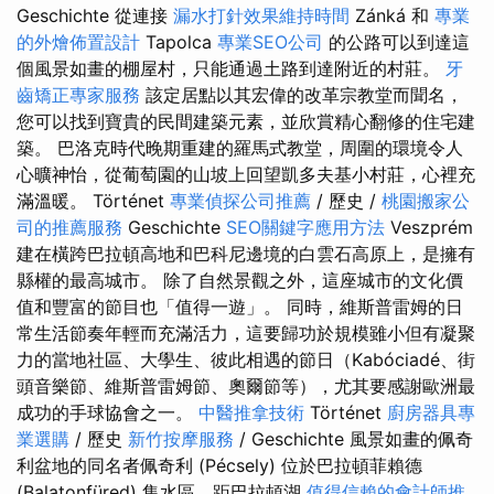
Geschichte 從連接
漏水打針效果維持時間
Zánká 和
專業
的外燴佈置設計
Tapolca
專業SEO公司
的公路可以到達這
個風景如畫的棚屋村，只能通過土路到達附近的村莊。
牙
齒矯正專家服務
該定居點以其宏偉的改革宗教堂而聞名，
您可以找到寶貴的民間建築元素，並欣賞精心翻修的住宅建
築。 巴洛克時代晚期重建的羅馬式教堂，周圍的環境令人
心曠神怡，從葡萄園的山坡上回望凱多夫基小村莊，心裡充
滿溫暖。 Történet
專業偵探公司推薦
/ 歷史 /
桃園搬家公
司的推薦服務
Geschichte
SEO關鍵字應用方法
Veszprém
建在橫跨巴拉頓高地和巴科尼邊境的白雲石高原上，是擁有
縣權的最高城市。 除了自然景觀之外，這座城市的文化價
值和豐富的節目也「值得一遊」。 同時，維斯普雷姆的日
常生活節奏年輕而充滿活力，這要歸功於規模雖小但有凝聚
力的當地社區、大學生、彼此相遇的節日（Kabóciadé、街
頭音樂節、維斯普雷姆節、奧爾節等），尤其要感謝歐洲最
成功的手球協會之一。
中醫推拿技術
Történet
廚房器具專
業選購
/ 歷史
新竹按摩服務
/ Geschichte 風景如畫的佩奇
利盆地的同名者佩奇利 (Pécsely) 位於巴拉頓菲賴德
(Balatonfüred) 集水區，距巴拉頓湖
值得信賴的會計師推