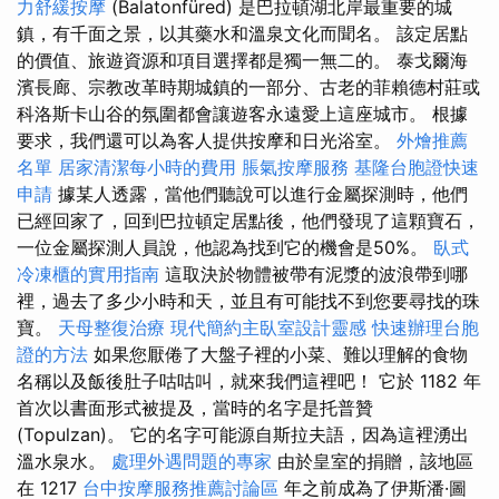
力舒緩按摩
(Balatonfüred) 是巴拉頓湖北岸最重要的城
鎮，有千面之景，以其藥水和溫泉文化而聞名。 該定居點
的價值、旅遊資源和項目選擇都是獨一無二的。 泰戈爾海
濱長廊、宗教改革時期城鎮的一部分、古老的菲賴德村莊或
科洛斯卡山谷的氛圍都會讓遊客永遠愛上這座城市。 根據
要求，我們還可以為客人提供按摩和日光浴室。
外燴推薦
名單
居家清潔每小時的費用
脹氣按摩服務
基隆台胞證快速
申請
據某人透露，當他們聽說可以進行金屬探測時，他們
已經回家了，回到巴拉頓定居點後，他們發現了這顆寶石，
一位金屬探測人員說，他認為找到它的機會是50%。
臥式
冷凍櫃的實用指南
這取決於物體被帶有泥漿的波浪帶到哪
裡，過去了多少小時和天，並且有可能找不到您要尋找的珠
寶。
天母整復治療
現代簡約主臥室設計靈感
快速辦理台胞
證的方法
如果您厭倦了大盤子裡的小菜、難以理解的食物
名稱以及飯後肚子咕咕叫，就來我們這裡吧！ 它於 1182 年
首次以書面形式被提及，當時的名字是托普贊
(Topulzan)。 它的名字可能源自斯拉夫語，因為這裡湧出
溫水泉水。
處理外遇問題的專家
由於皇室的捐贈，該地區
在 1217
台中按摩服務推薦討論區
年之前成為了伊斯潘·圖