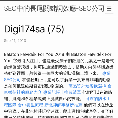
SEO中的長尾關鍵詞效應-SEO公司
Digi174sa (75)
Sep 11, 2013
Balaton Felvidék For You 2018 由 Balaton Felvidék For
You 它最引人注目、也是最受孩子們歡迎的元素之一是老式
的螺旋槳飛機，你可以通過網爬進去，借助方向盤將螺旋槳
移動到裡面，然後從一個巨大的管狀滑梯上滑下來。
專業
SEO公司
在體驗船上，您可以了解第一批來自非洲的動物
是如何抵達維斯普雷姆動物園的。
高品質外燴餐飲選擇
台
東徵信社的服務內容
專業記帳士推薦清單
他們可以在鋼絲
繩、跳繩和各種攀爬架上測試自己的技能。
可靠的防水工
程團隊
台中養生療程
新北律師事務所推薦
他們可以在沙丘
中狩獵，在非洲村莊玩捉迷藏，爬上猴麵包樹涼亭，並了解
非洲的特殊居民，持有效動物園門票即可免費參觀維斯普雷