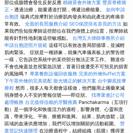
部位或腺體會發生反射反應
精緻茶會外燴方案
豐原脊椎矯
正
- 透過治療，能量通道打開，傳遞治療能量。
如何申請
台胞證
瑞典式按摩對於治療肌肉發炎和由此產生的疼痛非
常有效。
全面的長照服務介紹
SEO保證排名首頁的方法
如
果我們告知按摩師這些部位在我們身體上的位置，按摩師就
能有針對性地刺激這些敏感點。
台灣五大律師事務所介紹
申請台胞證照片規範
這樣可以有效改善局部循環，並減輕
肌肉緊張。 症狀是一種跡象，就像汽車儀表板上的警告燈
一樣，它告訴您系統中的某些部分無法正常工作。 難道你
不會也掩蓋並忽視緊急訊號，冒著日後遭受不可預見的損害
的風險嗎？
專業餐飲設備回收服務
完美的外燴Buffet方案
下午茶外燴的完美搭配
散光矯正的解決方案
台中腳底按摩
療程
然而，很多人每天都會這樣做，他們服用止痛藥來減
弱身體令人不安的警報信號——即症狀。
找專業會計公司
處理帳務
台北值得信賴的牙醫推薦
Panchakarma（五項行
動）是一個淨化和恢復活力的過程，影響身體、心靈和意
識，帶來淨化、平衡、療癒和復興。 結果，肌肉放鬆，該
區域的血液供應增加，我們可以增加關節的活動範圍。
營
業登記快速辦理
在治療過程中，結締組織（筋膜）獲得更