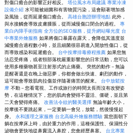
對傷口癒合的影響正好相反。
塔位風水布局建議
專業冷凍
設備介紹
水可能被細菌和有害物質污染，這會顯著增加感
染風險，從而延遲傷口癒合。
高雄台胞證辦理地點
此外，
與水接觸會導致皮膚腫脹，從而減慢傷口閉合的過程。
專
業白內障手術指南
全方位的SEO服務，提升網站曝光度
台
中專業外燴服務
如果將傷口暴露在露天，會降低其溫度並
減慢癒合過程數小時，並且細菌很容易進入開放性傷口，從
而導致感染和延遲癒合。
台中按摩排毒療程推薦
如果您無
法忍受疼痛，或者頸部落枕嚴重影響您的日常活動，您可以
使用多種藥物甚至注射形式的止痛藥。 突然的動作－無論
是醒著還是在晚上做惡夢，你都會做出快速、劇烈的動作，
這可能會導致肌肉拉傷並伴隨著痛苦的醒來。
台中放鬆按
摩
不動－您看電視、工作或旅行的時間太長而沒有改變姿
勢，在這種情況下，您的肌肉會變得不靈活、僵硬，並且第
二天會變得疼痛。
改善法令紋的醫美選擇
無論年齡大小，
按摩後不要跳起來，一定要躺一會兒，放鬆，然後慢慢起
身。
永和護理之家服務
台北高級外燴服務體驗
當您面朝下
躺在按摩床上時，由於重力的作用，這種保護性、保濕性分
泌物會更快地從鼻竇流入鼻腔，您會經歷鼻塞。
台北專業