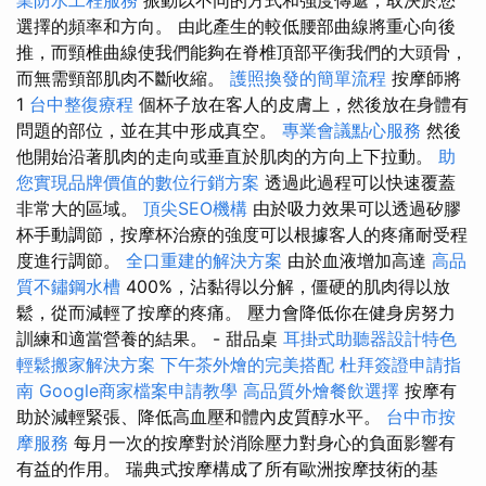
業防水工程服務
振動以不同的方式和強度傳遞，取決於您
選擇的頻率和方向。 由此產生的較低腰部曲線將重心向後
推，而頸椎曲線使我們能夠在脊椎頂部平衡我們的大頭骨，
而無需頸部肌肉不斷收縮。
護照換發的簡單流程
按摩師將
1
台中整復療程
個杯子放在客人的皮膚上，然後放在身體有
問題的部位，並在其中形成真空。
專業會議點心服務
然後
他開始沿著肌肉的走向或垂直於肌肉的方向上下拉動。
助
您實現品牌價值的數位行銷方案
透過此過程可以快速覆蓋
非常大的區域。
頂尖SEO機構
由於吸力效果可以透過矽膠
杯手動調節，按摩杯治療的強度可以根據客人的疼痛耐受程
度進行調節。
全口重建的解決方案
由於血液增加高達
高品
質不鏽鋼水槽
400%，沾黏得以分解，僵硬的肌肉得以放
鬆，從而減輕了按摩的疼痛。 壓力會降低你在健身房努力
訓練和適當營養的結果。 - 甜品桌
耳掛式助聽器設計特色
輕鬆搬家解決方案
下午茶外燴的完美搭配
杜拜簽證申請指
南
Google商家檔案申請教學
高品質外燴餐飲選擇
按摩有
助於減輕緊張、降低高血壓和體內皮質醇水平。
台中市按
摩服務
每月一次的按摩對於消除壓力對身心的負面影響有
有益的作用。 瑞典式按摩構成了所有歐洲按摩技術的基