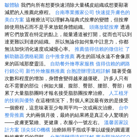
皺體驗
我們向所有想要快速消除大量橘皮組織或想要顯著
減肥的人推薦此療程。
台南專業搬家公司
快速提升膚色的
美白方案
這種療法可以理解為瑞典式按摩的變體，但按摩
師使用熱石而不是手來放鬆身體組織。
頭痛放鬆按摩
透過
將它們放置在特定的點上，能量通道被打開，從而也可以到
達更難以到達的組織。 所以無論你如何集中註意力，你都
無法加快消化速度或減慢心率。
推薦值得信賴的徵信社
了
解助聽器價格範圍
台中推拿推薦
再生的區域永遠不會像原
來的區域那麼靈活。
自助餐外燴專家服務
值得信賴的網路
行銷公司
新竹外燴服務推薦
台胞證辦理流程詳解
隨著受傷
次數和程度的增加，身體會變得越來越僵硬。 許多人只有
在不需要的部位（例如大腿、腹部、臀部、腰部、臀部）積
累了大量脂肪團時才報名接受脂肪團按摩治療。
人工植牙
的技術與優勢
在這種情況下，對個人來說最有效的是接受
一個療程，這意味著至少每周平均一次或兩次治療。
台中
整骨推薦
大約兩個月後，最終的結果將是真正令人驚嘆的
——皮膚更緊緻、更健康，衣服小一號左右。
溫馨居家設
計方案
頂尖SEO機構
治療師用手指或手掌以緩慢的圓週運