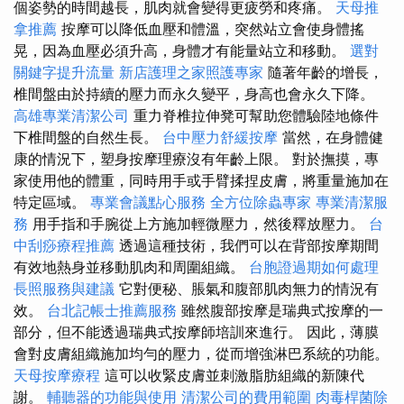
個姿勢的時間越長，肌肉就會變得更疲勞和疼痛。
天母推
拿推薦
按摩可以降低血壓和體溫，突然站立會使身體搖
晃，因為血壓必須升高，身體才有能量站立和移動。
選對
關鍵字提升流量
新店護理之家照護專家
隨著年齡的增長，
椎間盤由於持續的壓力而永久變平，身高也會永久下降。
高雄專業清潔公司
重力脊椎拉伸凳可幫助您體驗陸地條件
下椎間盤的自然生長。
台中壓力舒緩按摩
當然，在身體健
康的情況下，塑身按摩理療沒有年齡上限。 對於撫摸，專
家使用他的體重，同時用手或手臂揉捏皮膚，將重量施加在
特定區域。
專業會議點心服務
全方位除蟲專家
專業清潔服
務
用手指和手腕從上方施加輕微壓力，然後釋放壓力。
台
中刮痧療程推薦
透過這種技術，我們可以在背部按摩期間
有效地熱身並移動肌肉和周圍組織。
台胞證過期如何處理
長照服務與建議
它對便秘、脹氣和腹部肌肉無力的情況有
效。
台北記帳士推薦服務
雖然腹部按摩是瑞典式按摩的一
部分，但不能透過瑞典式按摩師培訓來進行。 因此，薄膜
會對皮膚組織施加均勻的壓力，從而增強淋巴系統的功能。
天母按摩療程
這可以收緊皮膚並刺激脂肪組織的新陳代
謝。
輔聽器的功能與使用
清潔公司的費用範圍
肉毒桿菌除