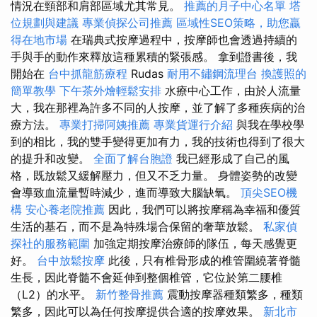
情況在頸部和肩部區域尤其常見。
推薦的月子中心名單
塔
位規劃與建議
專業偵探公司推薦
區域性SEO策略，助您贏
得在地市場
在瑞典式按摩過程中，按摩師也會透過持續的
手與手的動作來釋放這種累積的緊張感。 拿到證書後，我
開始在
台中抓龍筋療程
Rudas
耐用不鏽鋼流理台
換護照的
簡單教學
下午茶外燴輕鬆安排
水療中心工作，由於人流量
大，我在那裡為許多不同的人按摩，並了解了多種疾病的治
療方法。
專業打掃阿姨推薦
專業貨運行介紹
與我在學校學
到的相比，我的雙手變得更加有力，我的技術也得到了很大
的提升和改變。
全面了解台胞證
我已經形成了自己的風
格，既放鬆又緩解壓力，但又不乏力量。 身體姿勢的改變
會導致血流量暫時減少，進而導致大腦缺氧。
頂尖SEO機
構
安心養老院推薦
因此，我們可以將按摩稱為幸福和優質
生活的基石，而不是為特殊場合保留的奢華放鬆。
私家偵
探社的服務範圍
加強定期按摩治療師的隊伍，每天感覺更
好。
台中放鬆按摩
此後，只有椎骨形成的椎管圍繞著脊髓
生長，因此脊髓不會延伸到整個椎管，它位於第二腰椎
（L2）的水平。
新竹整骨推薦
震動按摩器種類繁多，種類
繁多，因此可以為任何按摩提供合適的按摩效果。
新北市