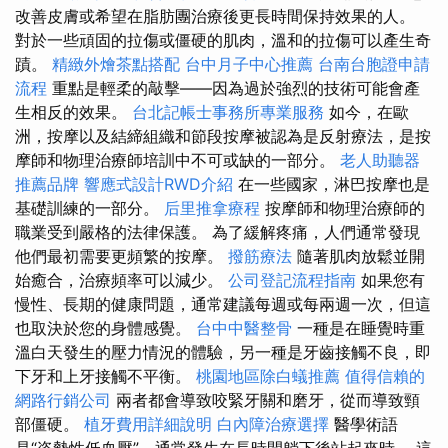
改善皮膚或希望在脂肪團治療後更長時間保持效果的人。
對於一些頑固的拉傷或僵硬的肌肉，溫和的拉傷可以產生奇
蹟。
精緻外燴茶點搭配
台中月子中心推薦
台南台胞證申請
流程
重點是輕柔的敲擊——因為過於強烈的技術可能會產
生相反的效果。
台北記帳士事務所專業服務
如今，在歐
洲，按摩以及結締組織和節段按摩被認為是反射療法，是按
摩師和物理治療師培訓中不可或缺的一部分。
老人助聽器
推薦品牌
響應式設計RWD介紹
在一些國家，淋巴按摩也是
基礎訓練的一部分。
后里推拿療程
按摩師和物理治療師的
職業受到嚴格的法律保護。 為了緩解疼痛，人們通常發現
他們最初需要更頻繁的按摩。
撥筋療法
隨著肌肉放鬆並開
始癒合，治療頻率可以減少。
公司登記流程指南
如果您有
慢性、長期的健康問題，通常建議每週或每兩週一次，但這
也取決於您的身體感覺。
台中中醫整骨
一種是在睡覺時重
溫白天發生的壓力情況的體驗，另一種是牙齒接觸不良，即
下牙和上牙接觸不平衡。
桃園地區除白蟻推薦
值得信賴的
網路行銷公司
兩者都會導致咬緊牙關和磨牙，從而導致頸
部僵硬。
植牙費用詳細說明
白內障治療選擇
醫學術語