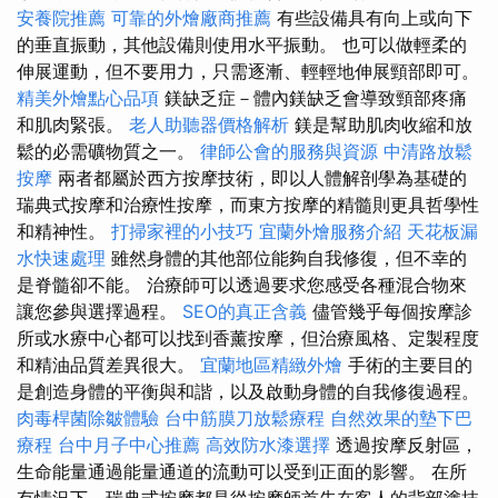
安養院推薦
可靠的外燴廠商推薦
有些設備具有向上或向下
的垂直振動，其他設備則使用水平振動。 也可以做輕柔的
伸展運動，但不要用力，只需逐漸、輕輕地伸展頸部即可。
精美外燴點心品項
鎂缺乏症－體內鎂缺乏會導致頸部疼痛
和肌肉緊張。
老人助聽器價格解析
鎂是幫助肌肉收縮和放
鬆的必需礦物質之一。
律師公會的服務與資源
中清路放鬆
按摩
兩者都屬於西方按摩技術，即以人體解剖學為基礎的
瑞典式按摩和治療性按摩，而東方按摩的精髓則更具哲學性
和精神性。
打掃家裡的小技巧
宜蘭外燴服務介紹
天花板漏
水快速處理
雖然身體的其他部位能夠自我修復，但不幸的
是脊髓卻不能。 治療師可以透過要求您感受各種混合物來
讓您參與選擇過程。
SEO的真正含義
儘管幾乎每個按摩診
所或水療中心都可以找到香薰按摩，但治療風格、定製程度
和精油品質差異很大。
宜蘭地區精緻外燴
手術的主要目的
是創造身體的平衡與和諧，以及啟動身體的自我修復過程。
肉毒桿菌除皺體驗
台中筋膜刀放鬆療程
自然效果的墊下巴
療程
台中月子中心推薦
高效防水漆選擇
透過按摩反射區，
生命能量通過能量通道的流動可以受到正面的影響。 在所