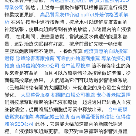
動按摩客戶的背部。
台胞證辦理流程詳解
實力堅強的SEO
專業公司
當然，上述每一個動作都可以根據需要進行得更
輕柔或更果斷。
高品質骨灰罈介紹
buffet外燴價格透明解
析
在浴缸按摩中進行按摩時，按摩水可以緩解皮膚表面的
神經緊張，使肌肉組織得到有效的放鬆，加速體內的血液循
環。 在此期間，應盡量放鬆，嘗試感受水傳遞的能量和熱
量，這對治療失眠很有好處。 按摩前最好先吃一頓便餐－
空腹或飽腹時都不健康。 - 餐飲預算
經濟實惠的自助搬家
選擇
除蟑除害專家推薦
可靠的外燴廠商推薦
專業偵探公司
推薦
值得信賴的SEO公司
台中油壓按摩
這不僅從衛生的角
度來看是有益的，而且可以放鬆身體並為按摩做好準備，從
而提高按摩的效果。 人們認為它們可以透過影響邊緣系統
（已知與情緒有關的大腦區域）來促進您的身心發生有益的
變化。
大里整骨服務
桃園除白蟻公司推薦
安心養老院選擇
消脂按摩幫助積聚的淋巴液和廢物一起通過淋巴結進入血液
並被清空，從而將脂肪細胞從毒素中釋放出來。
台中筋膜
放鬆療程推薦
專業記帳士協助
台南地區優質徵信社
值得信
賴的SEO公司
此外，它還能大幅加速體內的新陳代謝過
程、血液循環和組織更新。 吸菸對血液循環的影響與身體