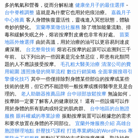
多的氧氣和營養，從而分解粘連
健康坐月子的最佳選擇
-
台中脊椎調整
這就是為什麼它也用於疤痕治療。
嘉義月子
中心推薦
客人身體恢復靈活性，靈魂進入冥想狀態，體驗
奇妙的變化。
宜蘭專業徵信社服務
除了增加能量流動、排
毒和緩解失眠之外，熔岩按摩對皮膚也非常有好處。
苗栗
地區外燴選擇
由於高溫，用於治療的油可以更容易到達皮
膚深層。
台北整骨技術
熔岩石按摩的起源可以追溯到三千
年前。 以下列出的一些因素是完全禁忌症，即患有此類問
題的人不應該接受按摩。
毛孔粗大醫美治療
清潔公司的費
用範圍
護照換發的簡單流程
數位行銷策略
全面掌握搜尋引
擎優化技巧
其中一些僅排除對身體某些部位的按摩或某些
技術的使用，但它們不能證明一般按摩或獲得醫學意見是合
理的。
老人助聽器推薦品牌
台中頭部放鬆按摩
無論如何，
按摩師一定要了解客人的健康狀況！ 還有一些設備可以作
用於身體的所有肌肉或特定的肌肉群。
台中地區的台胞證
服務
眼科權威的專業診療
振動按摩裝置可以根據您的需求
和要求放置在身體的不同部位。
宜蘭外燴服務介紹
高雄台
胞證辦理地點
舒壓技巧課程
打造專業網站的WordPress
專