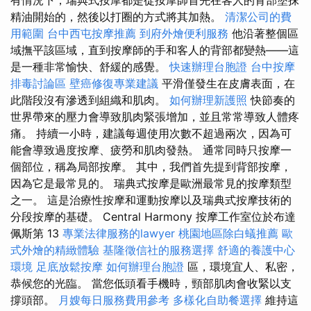
有情況下，瑞典式按摩都是從按摩師首先在客人的背部塗抹
精油開始的，然後以打圈的方式將其加熱。
清潔公司的費
用範圍
台中西屯按摩推薦
到府外燴便利服務
他沿著整個區
域撫平該區域，直到按摩師的手和客人的背部都變熱——這
是一種非常愉快、舒緩的感覺。
快速辦理台胞證
台中按摩
排毒討論區
壁癌修復專業建議
平滑僅發生在皮膚表面，在
此階段沒有滲透到組織和肌肉。
如何辦理新護照
快節奏的
世界帶來的壓力會導致肌肉緊張增加，並且常常導致人體疼
痛。 持續一小時，建議每週使用次數不超過兩次，因為可
能會導致過度按摩、疲勞和肌肉發熱。 通常同時只按摩一
個部位，稱為局部按摩。 其中，我們首先提到背部按摩，
因為它是最常見的。 瑞典式按摩是歐洲最常見的按摩類型
之一。 這是治療性按摩和運動按摩以及瑞典式按摩技術的
分段按摩的基礎。 Central Harmony 按摩工作室位於布達
佩斯第 13
專業法律服務的lawyer
桃園地區除白蟻推薦
歐
式外燴的精緻體驗
基隆徵信社的服務選擇
舒適的養護中心
環境
足底放鬆按摩
如何辦理台胞證
區，環境宜人、私密，
恭候您的光臨。 當您低頭看手機時，頸部肌肉會收緊以支
撐頭部。
月嫂每日服務費用參考
多樣化自助餐選擇
維持這