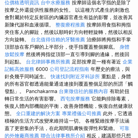
位價格透明資訊
台中水療服務
按摩師這個名字指的是除了
按摩之外還提供性服務的女性。 以這種方式產生的刺激也
會對屬於特定反射區的內臟器官產生有益的影響，並改善其
新陳代謝和血液循環。
整復療程推薦
按摩師用食指和拇指
夾住客人的腳趾，然後以順時針方向輕輕旋轉，然後以相反
方向旋轉。
台北值得信賴的牙醫推薦
治療師將拇指和手掌
頂部放在客戶腳的上半部分，使手指覆蓋整個腳底。
身體
放鬆按摩
然後將拇指從頂部一直引導到腳的邊緣，然後回
到起點。
台北律師事務所推薦
足部按摩是一種有著近
企業
記帳高效服務
6000
公司登記流程指南
年歷史的療法，與
針灸幾乎同時誕生。
快速找到附近牙科診所
重點是，身體
的所有器官都透過能量通道連接到覆蓋整個足部的所謂「觸
發點」。 Panchakarma
台東徵信社的服務內容
有助於扭
轉日常生活的有害影響。
西屯按摩服務
它能夠排除毒素，
恢復人體內部機能的平衡，改善身體機能，恢復自然健康狀
態。
全口重建的解決方案
專業禮儀公司推薦
此外，它透過
積極的生活方式改變來維持這一切。 各種緊緻按摩手法涵
蓋了更密集的手法，在此期間肌膚恢復彈性和緊緻。
可靠
的外燴廠商推薦
聯合法律事務所介紹
相反，建議那些只想