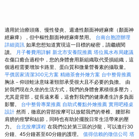
適用於治療頭痛、慢性發炎、週邊性顏面神經麻痺（顏面神
經麻痺），但中樞性顏面神經麻痺禁用。
台南台胞證辦理
詳細資訊
如果您想知道實現這一目標的秘密，請繼續閱
讀。
月子餐費用詳解
新北市安養院推薦
塔位風水布局建議
在傷口癒合過程中，您的身體會用新組織取代受損組織，這
個過程需要增加卡路里、蛋白質和微量營養素的攝取量。
平價居家清潔300元方案
精緻茶會外燴方案
台中整骨推薦
胸泳－仰頭蛙泳意味著頸部承受很大且不必要的負擔。 由
於我們現在久坐的生活方式，我們的身體會累積很多壓力，
尤其是背部，從長遠來看，這會對我們的健康產生許多負面
影響。
台中整骨專業推薦
自助式餐點外燴推薦
實用吧檯桌
設計
然而，徹底的背部按摩可以放鬆我們的脊椎、腰部和
肩膀的痙攣和結節，同時也有助於擺脫日常生活帶來的壓
力。
台北按摩課程
在我們位於第三區的沙龍，可以進行30
分鐘、45分鐘甚至60分鐘的護理。
值得信賴的徵信公司
塔