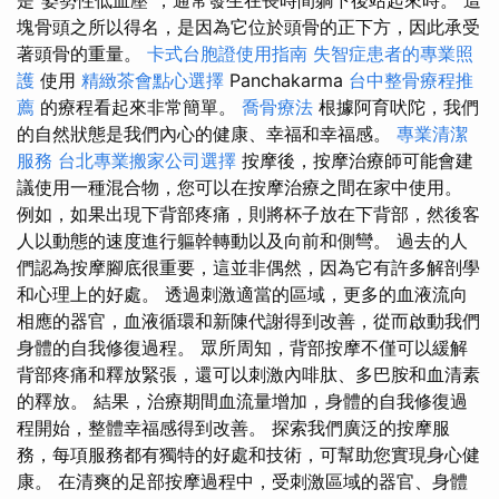
是“姿勢性低血壓”，通常發生在長時間躺下後站起來時。 這
塊骨頭之所以得名，是因為它位於頭骨的正下方，因此承受
著頭骨的重量。
卡式台胞證使用指南
失智症患者的專業照
護
使用
精緻茶會點心選擇
Panchakarma
台中整骨療程推
薦
的療程看起來非常簡單。
喬骨療法
根據阿育吠陀，我們
的自然狀態是我們內心的健康、幸福和幸福感。
專業清潔
服務
台北專業搬家公司選擇
按摩後，按摩治療師可能會建
議使用一種混合物，您可以在按摩治療之間在家中使用。
例如，如果出現下背部疼痛，則將杯子放在下背部，然後客
人以動態的速度進行軀幹轉動以及向前和側彎。 過去的人
們認為按摩腳底很重要，這並非偶然，因為它有許多解剖學
和心理上的好處。 透過刺激適當的區域，更多的血液流向
相應的器官，血液循環和新陳代謝得到改善，從而啟動我們
身體的自我修復過程。 眾所周知，背部按摩不僅可以緩解
背部疼痛和釋放緊張，還可以刺激內啡肽、多巴胺和血清素
的釋放。 結果，治療期間血流量增加，身體的自我修復過
程開始，整體幸福感得到改善。 探索我們廣泛的按摩服
務，每項服務都有獨特的好處和技術，可幫助您實現身心健
康。 在清爽的足部按摩過程中，受刺激區域的器官、身體