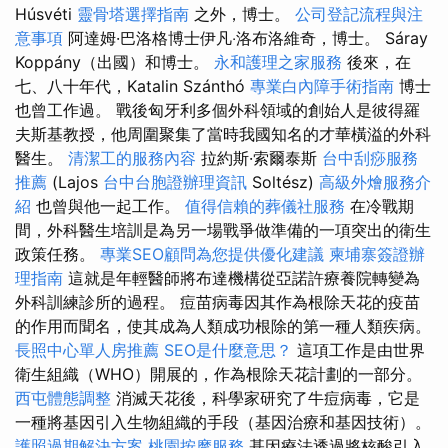
Húsvéti
靈骨塔選擇指南
之外，博士。
公司登記流程與注
意事項
阿達姆·巴洛格博士伊凡‧洛布洛維奇，博士。 Sáray
Koppány（出國）和博士。
永和護理之家服務
後來，在
七、八十年代，Katalin Szánthó
專業白內障手術指南
博士
也曾工作過。 戰後匈牙利多個外科領域的創始人是彼得羅
夫斯基教授，他周圍聚集了當時我國知名的才華橫溢的外科
醫生。
清潔工的服務內容
拉約斯·索爾泰斯
台中刮痧服務
推薦
(Lajos
台中台胞證辦理資訊
Soltész)
高級外燴服務介
紹
也曾與他一起工作。
值得信賴的葬儀社服務
在冷戰期
間，外科醫生培訓是為另一場戰爭做準備的一項突出的衛生
政策任務。
專業SEO顧問為您提供優化建議
柬埔寨簽證辦
理指南
這就是年輕醫師將布達機構從亞諾許療養院轉變為
外科訓練診所的過程。 痘苗病毒因其作為根除天花的疫苗
的作用而聞名，使其成為人類成功根除的第一種人類疾病。
長照中心單人房推薦
SEO是什麼意思？
這項工作是由世界
衛生組織（WHO）開展的，作為根除天花計劃的一部分。
西屯體態調整
消滅天花後，科學家研究了牛痘病毒，它是
一種將基因引入生物組織的手段（基因治療和基因技術）。
護照過期解決方案
桃園按摩服務
基因療法透過將核酸引入