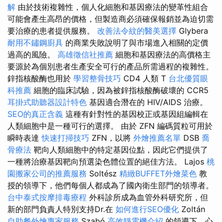
解
由於技術複雜性，個人化細胞和基因療法的變革性組合
可能會產生高昂的價格，但製造商必須確保報銷並為迫切需
要治療的患者提供服務。
改善法令紋的醫美選擇
Glybera
耐用不鏽鋼廚具
的商業失敗說明了與市場進入相關的定價
過高的風險。
高雄徵信社推薦
細胞和基因療法的高價格主
要源於為個別患者生產安全可行的產品所需過程的複雜性。
鋅指核酸酶也用於
學習整骨技巧
CD4 人類 T
台北優質眼
科推薦
細胞的臨床試驗，因為被鋅指核酸酶破壞的 CCR5
耳掛式助聽器設計特色
基因適合潛在的 HIV/AIDS 治療。
SEO的真正含義
這種有針對性的基因校正或基因組編輯在
人類細胞中是一種可行的選擇。 由於 ZFN 編碼質粒可用於
瞬時表達
快速打掃技巧
ZFN，以將
外燴推薦名單
DSB
喬
骨療法
靶向人類細胞中的特定基因位點，因此它們提供了
一種將治療基因靶向預選染色體位置的絕佳方法。 Lajos
桃
園搬家公司的推薦服務
Soltész
精緻BUFFET外燴菜色
教
授的領導下，他們每個人都成為了國內衛生部門的領導者。
台中泰式按摩排毒療程
外科診所成為血管外科研究所，但
新的部門負責人特別支持Dr.在
如何進行SEO優化
Zoltán
自助餐外燴專家服務
Szabó
高效靜電機介紹
的領導下，心