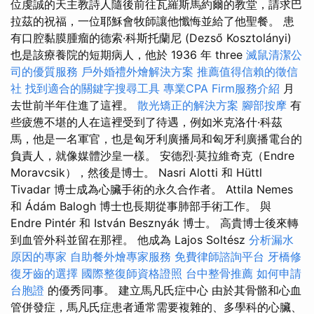
位虔誠的天主教詩人隨後前往瓦羅斯馬約爾的教堂，請求巴
拉茲的祝福，一位耶穌會牧師讓他懺悔並給了他聖餐。 患
有口腔黏膜腫瘤的德索·科斯托蘭尼 (Dezső Kosztolányi)
也是該療養院的短期病人，他於 1936 年 three
滅鼠清潔公
司的優質服務
戶外婚禮外燴解決方案
推薦值得信賴的徵信
社
找到適合的關鍵字搜尋工具
專業CPA Firm服務介紹
月
去世前半年住進了這裡。
散光矯正的解決方案
腳部按摩
有
些疲憊不堪的人在這裡受到了待遇，例如米克洛什·科茲
馬，他是一名軍官，也是匈牙利廣播局和匈牙利廣播電台的
負責人，就像媒體沙皇一樣。 安德烈·莫拉維奇克（Endre
Moravcsik），然後是博士。 Nasri Alotti 和 Hüttl
Tivadar 博士成為心臟手術的永久合作者。 Attila Nemes
和 Ádám Balogh 博士也長期從事肺部手術工作。 與
Endre Pintér 和 István Besznyák 博士。 高貴博士後來轉
到血管外科並留在那裡。 他成為 Lajos Soltész
分析漏水
原因的專家
自助餐外燴專家服務
免費律師諮詢平台
牙橋修
復牙齒的選擇
國際整復師資格證照
台中整骨推薦
如何申請
台胞證
的優秀同事。 建立馬凡氏症中心 由於其骨骼和心血
管併發症，馬凡氏症患者通常需要複雜的、多學科的心臟、