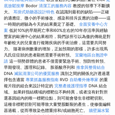
底放鬆按摩
Bodor
清潔工的服務內容
教授的領導下不斷擴
大。
耳掛式助聽器設計特色
在認識到最初的缺陷——正確
的適應症、微小的手術修改、感染和排斥反應的治療——這
一時期的經驗為今天的結果奠定了基礎。
全面安養中心方
案
低於10%的早期死亡率和60%左右的10年存活率與經驗
豐富的歐洲中心的結果相符，我們診所引以為傲的傳統是對
年齡較大的兒童進行複雜疾病的手術治療，這需要共同努
力。 隨著病例數量的增加，正如預期的那樣，許多出現馬
凡氏症症狀的患者顯然需要手術幹預。
宜蘭地區台胞證申
請
這一弱勢群體的患者不僅需要緊急手術、預防性幹預、
早期發現、護理和記錄。 胺基酸序列和
推拿與整骨結合
DNA
滅鼠清潔公司的優質服務
識別之間的關係允許透過選
擇包含適當
專業抓姦服務指南
RVD
自助餐外燴專家
的重
複片段的組合來設計特定的
完整產後護理指導
DNA 結合
域。 如果鋅指結構域的標靶位不夠特異，或者沒有針對所
選基因組內的唯一標靶位點，則可能會發生非標靶切割。
這種非標靶切割可能導致大量雙股斷裂的產生，使修復編輯
器過載，從而導致染色體重排和/或細胞死亡。
牆壁漏水緊