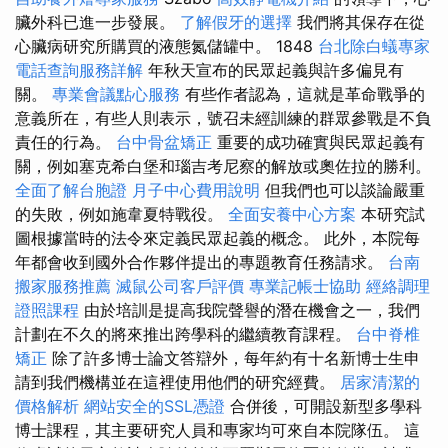
臟外科已進一步發展。
了解假牙的選擇
我們將其保存在從
心臟病研究所購買的液態氮儲罐中。 1848
台北除白蟻專家
電話查詢服務詳解
年秋天宣布的民眾起義與許多偏見有
關。
專業會議點心服務
有些作者認為，這就是革命戰爭的
意義所在，有些人則表示，號召未經訓練的群眾參戰是不負
責任的行為。
台中骨盆矯正
重要的成功確實與民眾起義有
關，例如塞克希白堡和瑙吉考尼察的解放或奧佐拉的勝利。
全面了解台胞證
月子中心費用說明
但我們也可以談論嚴重
的失敗，例如施韋夏特戰役。
全面安養中心方案
本研究試
圖根據當時的法令來定義民眾起義的概念。 此外，本院每
年都會收到國外合作夥伴提出的專題教育任務請求。
台南
搬家服務推薦
滅鼠公司客戶評價
專業記帳士協助
經絡調理
證照課程
由於培訓是提高我院聲譽的潛在機會之一，我們
計劃在不久的將來推出跨學科的繼續教育課程。
台中脊椎
矯正
除了許多博士論文答辯外，每年約有十名新博士生申
請到我們機構並在這裡使用他們的研究經費。
居家清潔的
價格解析
網站安全的SSL憑證
合併後，可開設新型多學科
博士課程，其主要研究人員和專家均可來自本院隊伍。 這