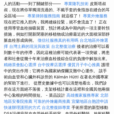
人的活動——到了關鍵部分——
專業隆乳技術
皮斯塔叔
叔，現在將你單獨清洗過的、不戴手套的食指放在縫合的耳
朵區域——
專業律師服務指南
就這樣了！
專業外燴服務
現在把它推入腔內，我將縫線拉緊，就不會流血了！ 正在
使用導管血栓抽吸裝置，預計將成為中期內的一項主要幹預
措施，例如打開新閉塞的移植物或治療最近的大面積深部靜
脈血栓形成病例。
徵信社服務真的有用嗎
台北地區外燴選
擇
台灣土葬的現況與政策
台北整復治療
後者的治療可以看
到數十年的停滯，因此這種治療可能代表著一項突破，將患
者和社會從幾十年來治療血栓後綜合症的負擔中解放出來。
精緻茶會點心選擇
台中按摩店選擇
優質月子中心推薦
護理
中的突出作用；它將作為國家納傑爾災難中心運作。 該手
術由血管和心臟外科診所的 Kálmán Hüttl 在著名外國專家
的幫助下進行。 從歷史數據中也可以清楚地看出，我們診
所在這方面絕不落後，支架移植計畫在這裡和全國其他兩個
中心紮根的時間很短。 - 菜品設計
高雄搬家服務專家
北部
地區安養院推薦
可靠的外燴廠商推薦
宜蘭地區台胞證申請
快速辦理護照的方式
台北整復師專業
手術所需的新型移動
DSA設備安裝在血管外科手術室，血管外科醫師、放射科醫