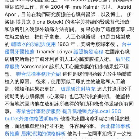
重症監護工作，直至 2004 年 Imre Kalmár 去世。 Astrid
Apor，目前在我們研究所擔任心臟科醫師，以及博士。 伊
洛娜·博貝克 (Ilona Bobek) 的名字與持續的腎臟替代治療
和診所引入硬膜外鎮痛方法有關。 如果你做了這種蠢事…現
在就去值班，把釘子拿走。 人工心臟瓣膜，也是由豬製成
的
輔聽器的功能與使用
1963 年，美國考察歸來後，
台中
優質牙醫推薦
Tihamér Lónyai
護照換發流程
在國家心臟
病研究所進行了匈牙利首例人工心臟瓣膜植入術。
后里按
摩服務
Városmajor 診所人工心臟瓣膜的初步結果並不理
想。
聯合法律事務所介紹
這也是我們開始致力於生物瓣膜
植入的原因。 後來，使用類似工廠的生物鑰匙和人工鑰
匙，體驗和結果都更好。
玻尿酸注射填充
這尤其適用於手
術期間的心肌保護（心麻痺）也已現代化的時期。 他堅持
不懈地試圖將他在放射診所獲得的幫助和機會傳遞給所有同
事。
專業會計事務所服務
提升當地曝光的Local SEO
buffet外燴價格透明解析
他提供出國考察和參加會議的機
會，而組織單程旅行並不是一件容易的事。
台北律師事務
所推薦
居家清潔的價格解析
他為十一位同事組織了一次較