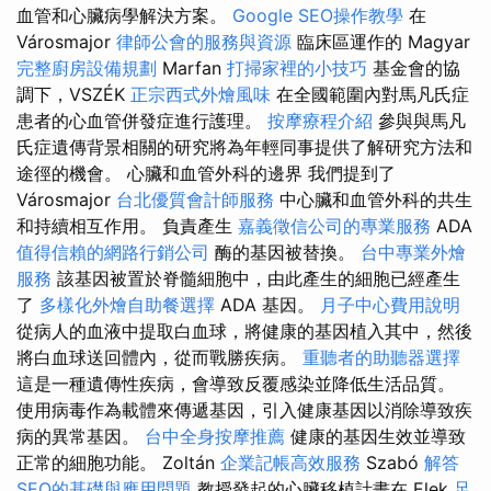
血管和心臟病學解決方案。
Google SEO操作教學
在
Városmajor
律師公會的服務與資源
臨床區運作的 Magyar
完整廚房設備規劃
Marfan
打掃家裡的小技巧
基金會的協
調下，VSZÉK
正宗西式外燴風味
在全國範圍內對馬凡氏症
患者的心血管併發症進行護理。
按摩療程介紹
參與與馬凡
氏症遺傳背景相關的研究將為年輕同事提供了解研究方法和
途徑的機會。 心臟和血管外科的邊界 我們提到了
Városmajor
台北優質會計師服務
中心臟和血管外科的共生
和持續相互作用。 負責產生
嘉義徵信公司的專業服務
ADA
值得信賴的網路行銷公司
酶的基因被替換。
台中專業外燴
服務
該基因被置於脊髓細胞中，由此產生的細胞已經產生
了
多樣化外燴自助餐選擇
ADA 基因。
月子中心費用說明
從病人的血液中提取白血球，將健康的基因植入其中，然後
將白血球送回體內，從而戰勝疾病。
重聽者的助聽器選擇
這是一種遺傳性疾病，會導致反覆感染並降低生活品質。
使用病毒作為載體來傳遞基因，引入健康基因以消除導致疾
病的異常基因。
台中全身按摩推薦
健康的基因生效並導致
正常的細胞功能。 Zoltán
企業記帳高效服務
Szabó
解答
SEO的基礎與應用問題
教授發起的心臟移植計畫在 Elek
足