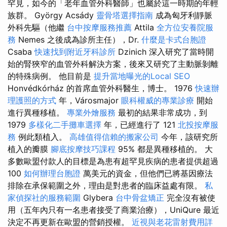
罕見，如今的「老年血管外科醫師」也屬於這一時期的年輕
族群。 György Acsády
靈骨塔選擇指南
成為匈牙利靜脈
外科先驅（他繼
台中按摩服務推薦
Attila
全方位安養院服
務
Nemes 之後成為診所主任），Dr.
什麼是卡式台胞證
Csaba
快速找到附近牙科診所
Dzinich 深入研究了當時開
始的腎狹窄的血管外科解決方案，後來又研究了主動脈剝離
的特殊病例。 他目前是
提升當地曝光的Local SEO
Honvédkórház 的首席血管外科醫生，博士。 1976
快速辦
理護照的方式
年，Városmajor
眼科權威的專業診療
開始
進行異種移植。
專業外燴服務
最初的結果非常成功，到
1979
多樣化二手攤車選擇
年，已經進行了 121
北投按摩服
務
例此類植入。
高雄值得信賴的搬家公司
今年，該研究所
植入的瓣膜
腳底按摩技巧課程
95% 都是異種移植的。 大
多數歐盟付款人的目標是為患有超罕見疾病的患者提供超過
100
如何辦理台胞證
萬美元的資金，但他們已將基因療法
排除在承保範圍之外，理由是對患者的臨床益處有限。
私
家偵探社的服務範圍
Glybera
台中骨盆矯正
完全沒有被使
用（五年內只有一名患者接受了商業治療），UniQure 最近
決定不再更新在歐盟的營銷授權。
近視與老花雷射費用詳