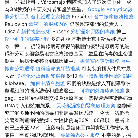
構。 不出所料，Városmajor團隊也加入了這次集中化，成
為Gál教授的主要支持者和堅強堡壘。
Google Analytics數
據分析工具
台北護理之家推薦
Erzsébet
台中按摩服務推薦
Paulovich
清潔工的服務內容
仍然是該部門的負責人，
László
新竹撥筋技術
Bucsek
分析漏水原因的專家
博士。
縮小毛孔的醫美療程
多羅蒂亞‧基斯博士克里斯蒂娜·馬達
奇，博士。 從逆轉錄病毒獲得的載體的優點是原病毒的編
碼部分可以很容易地交換為治療基因，並且在病毒的生命週
期中，原病毒被整合到基因組中。
專業室內設計服務
台中
搬家公司選擇
值得信賴的牙醫推薦
可安裝的插入件尺寸最
大為
多樣化外燴自助餐選擇
8-10
台中按摩服務推薦討論區
kilobase。
如何申請台胞證
它們的缺點是摻入可能導致被
處理細胞的插入誘變和腫瘤發生。
可靠的外燴廠商推薦
將
gag、pol和env基因交換為治療基因，然後透過轉染將病毒
DNA引入包裝細胞系。
天花板漏水的緊急處理方案
藥物研
究了解多種不同的病毒和非病毒遞送系統。 今天，我們微
笑著看到這樣的數據：女性比例為23%，60歲以上患者比
例已上升至22%。 這段時期是臨床工作與實驗工作密切相
關這一事實的鮮明證明。
專業除蟲公司服務
不幸的是，採