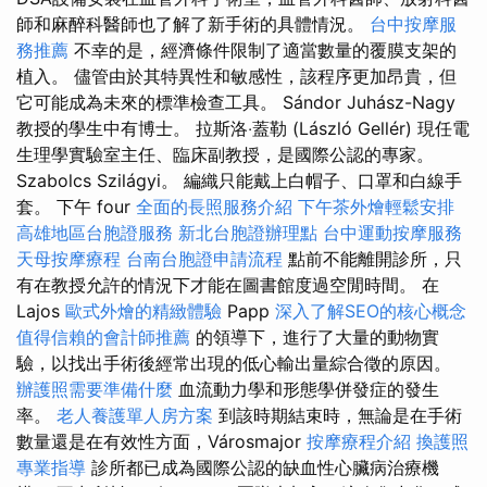
師和麻醉科醫師也了解了新手術的具體情況。
台中按摩服
務推薦
不幸的是，經濟條件限制了適當數量的覆膜支架的
植入。 儘管由於其特異性和敏感性，該程序更加昂貴，但
它可能成為未來的標準檢查工具。 Sándor Juhász-Nagy
教授的學生中有博士。 拉斯洛‧蓋勒 (László Gellér) 現任電
生理學實驗室主任、臨床副教授，是國際公認的專家。
Szabolcs Szilágyi。 編織只能戴上白帽子、口罩和白線手
套。 下午 four
全面的長照服務介紹
下午茶外燴輕鬆安排
高雄地區台胞證服務
新北台胞證辦理點
台中運動按摩服務
天母按摩療程
台南台胞證申請流程
點前不能離開診所，只
有在教授允許的情況下才能在圖書館度過空閒時間。 在
Lajos
歐式外燴的精緻體驗
Papp
深入了解SEO的核心概念
值得信賴的會計師推薦
的領導下，進行了大量的動物實
驗，以找出手術後經常出現的低心輸出量綜合徵的原因。
辦護照需要準備什麼
血流動力學和形態學併發症的發生
率。
老人養護單人房方案
到該時期結束時，無論是在手術
數量還是在有效性方面，Városmajor
按摩療程介紹
換護照
專業指導
診所都已成為國際公認的缺血性心臟病治療機