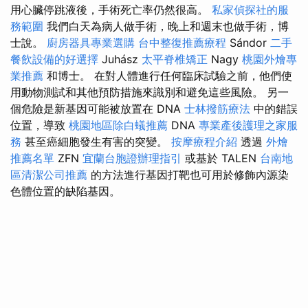
用心臟停跳液後，手術死亡率仍然很高。
私家偵探社的服
務範圍
我們白天為病人做手術，晚上和週末也做手術，博
士說。
廚房器具專業選購
台中整復推薦療程
Sándor
二手
餐飲設備的好選擇
Juhász
太平脊椎矯正
Nagy
桃園外燴專
業推薦
和博士。 在對人體進行任何臨床試驗之前，他們使
用動物測試和其他預防措施來識別和避免這些風險。 另一
個危險是新基因可能被放置在 DNA
士林撥筋療法
中的錯誤
位置，導致
桃園地區除白蟻推薦
DNA
專業產後護理之家服
務
甚至癌細胞發生有害的突變。
按摩療程介紹
透過
外燴
推薦名單
ZFN
宜蘭台胞證辦理指引
或基於 TALEN
台南地
區清潔公司推薦
的方法進行基因打靶也可用於修飾內源染
色體位置的缺陷基因。