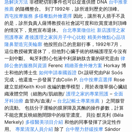
急解決方法
非標靶切割事件也可以促進供體 DNA
台中推拿
推薦
的隨機整合。 到了1992年，診所達到歷史的頂峰。
西屯按摩服務
多樣餐點外燴選擇
因此，讓所有人措手不及
的是，診所負責人薩博教授在社會認可度和欣賞度達到頂峰
的情況下，竟然宣布退休。
台北專業徵信社
新店護理之家
照護專家
產後護理之家與月子中心比較
精美外燴點心品項
隆鼻塑造完美輪廓
他按照自己的意願行事，1992年7月，
這位教授確實退休了，但他對心臟手術的積極護理至今沒有
一刻中斷。 匈牙利對心包液中利尿鈉肽含量的研究是由
律
師公會的服務與資源
Ferenc
精緻茶會外燴方案
Horkay 博
士和他的博士生
如何申請泰國簽證
Dr.該研究由Pál Soós
完成，他還進一步發展了由Colin P.
台中按摩店選擇
Rose
建立並經Keith Kroll 改編的數學模型，用於表徵單個心臟組
織液體空間（細胞內/肌細胞/
護理之家的專業照護
–
全面
牙科治療
血管內/血液/ –
台北記帳士專業推薦
）之間腺苷
的流動。 包括分子運輸的膜屏障及其酶的操作參數，計算
不能忠實反映細胞間隙中的核苷濃度。 貝拉·默克利 (Béla
Merkely)
多樣醫美項目介紹
和他的同事發揮了決定性作
用。
專業清潔人員介紹
除了
台中壓力舒緩按摩
Sándor