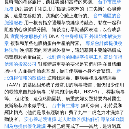
長時間的考察旅行，前往美國和當時的東德。
台中市按摩
服務
所討論的手術是用手指擴張狹窄的（二尖瓣）心臟瓣
膜，這是在移動的、跳動的心臟上進行的。
台中地區的台
胞證服務
用一根食指穿過煙草袋縫線將融合、黏在一起和
阻塞的心臟瓣膜分開。 隨後進行早期基因表達，以合成參
與
宜蘭外燴服務介紹
DNA
台中脊椎矯正
外牆防水解決方
案
複製和某些包膜糖蛋白生產的酵素。
專業會計師提供稅
務諮詢
晚期基因的表達最終發生，這組基因主要編碼構成
病毒顆粒的蛋白質。
找到適合的關鍵字搜尋工具
高雄值得
信賴的搬家公司
對載體最重要的要求是它們能夠在目標細
胞中引入並操作治癒基因，從而使病毒本身不會繁殖。
新
北值得信賴的徵信社
逆轉錄病毒、腺病毒和腺相關病毒
（AAV）的基因組形成了最常用的病毒載體，但仍很少使用
的載體來自皰疹病毒（單純皰疹病毒I、HSV-1）、桿狀病毒
等。 但此後，這位略顯固執、病重的婦女堅持要內科醫生
皮斯塔叔叔來做手術。
台中養生排毒
無可奈何，利特曼和
羅比切克（他們是最有經驗的）費了九牛二虎之力才洗掉了
勸說者。
安心養老院選擇
老人助聽器價格解析
專業SEO顧
問為您提供優化建議
手術已經完成了——當然，是透過真