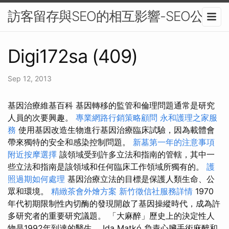
訪客留存與SEO的相互影響-SEO公司
Digi172sa (409)
Sep 12, 2013
基因治療維基百科 基因轉移的監管和倫理問題通常是研究
人員的次要興趣。
專業網路行銷策略顧問
永和護理之家服
務
使用基因改造生物進行基因治療臨床試驗，因為載體會
帶來獨特的安全和感染控制問題。
新墓第一年的注意事項
附近按摩選擇
該領域受到許多立法和指南的管轄，其中一
些立法和指南是該領域和任何臨床工作領域所獨有的。
護
照過期如何處理
基因治療立法的目標是保護人類生命、公
眾和環境。
精緻茶會外燴方案
新竹徵信社服務詳情
1970
年代初期限制性內切酶的發現開啟了基因操縱時代，成為許
多研究者的重要研究議題。 「大麻醉」歷史上的決定性人
物是1992年到達的醫生。 Ida Matkó 負責心臟手術麻醉和