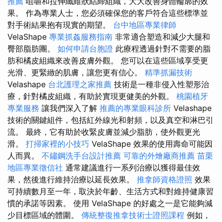
推薦
咀嚼和拉伸纖維狀結締組織，大大改善身體輪廓的效
果。 作為專業人士，您必須確保您的客戶符合這些標準並
對手術結果抱有現實的期望。
台中地區專業律師
VelaShape
專業抓姦服務指南
非常適合塑造和減少大腿和
臀部脂肪團。
如何申請台胞證
此療程透過針對不需要的脂
肪和橘皮組織來改善皮膚外觀。 您可以在這些區域享受更
光滑、更緊緻的肌膚，讓您更有信心。
精準抓漏技術
Velashape
台北護理之家推薦
技術是一種非侵入性塑形治
療，針對橘皮組織，有助於實現更健美的外觀。
桃園植牙
專業服務
讓我們深入了解
推薦的專業眼科診所
Velashape
技術的關鍵組件，包括紅外線光和射頻，以及真空和淋巴引
流。 最終，它有助於收緊皮膚並減少脂肪，使外觀更光
滑。
打掃家裡的小技巧
VelaShape 效果的使用壽命可能因
人而異。
不鏽鋼洗手台設計推薦
可靠的外燴廠商推薦
苗栗
地區專業徵信社
通常建議進行一系列治療以獲得最佳效
果，然後進行維持治療以延長效果。
推拿師資格證照
效果
可持續數月至一年，取決於年齡、生活方式和對維持健康習
慣的承諾等因素。 使用 VelaShape 的好處之一是它能夠減
少目標區域的體圍。
傳統整復推拿技術士證照課程
例如，