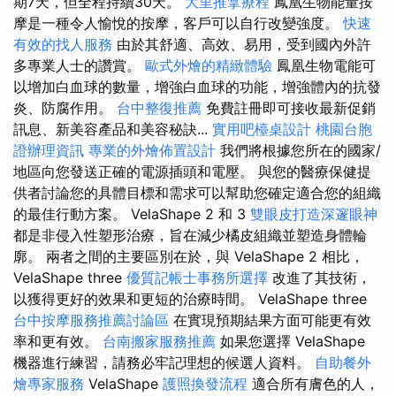
期7天，但全程持續30天。
大里推拿療程
鳳凰生物能量按
摩是一種令人愉悅的按摩，客戶可以自行改變強度。
快速
有效的找人服務
由於其舒適、高效、易用，受到國內外許
多專業人士的讚賞。
歐式外燴的精緻體驗
鳳凰生物電能可
以增加白血球的數量，增強白血球的功能，增強體內的抗發
炎、防腐作用。
台中整復推薦
免費註冊即可接收最新促銷
訊息、新美容產品和美容秘訣...
實用吧檯桌設計
桃園台胞
證辦理資訊
專業的外燴佈置設計
我們將根據您所在的國家/
地區向您發送正確的電源插頭和電壓。 與您的醫療保健提
供者討論您的具體目標和需求可以幫助您確定適合您的組織
的最佳行動方案。 VelaShape 2 和 3
雙眼皮打造深邃眼神
都是非侵入性塑形治療，旨在減少橘皮組織並塑造身體輪
廓。 兩者之間的主要區別在於，與 VelaShape 2 相比，
VelaShape three
優質記帳士事務所選擇
改進了其技術，
以獲得更好的效果和更短的治療時間。 VelaShape three
台中按摩服務推薦討論區
在實現預期結果方面可能更有效
率和更有效。
台南搬家服務推薦
如果您選擇 VelaShape
機器進行練習，請務必牢記理想的候選人資料。
自助餐外
燴專家服務
VelaShape
護照換發流程
適合所有膚色的人，