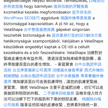
elégedettségét helyezi előtérbe. Természetes,
白蟻害怕
的有效措施
hogy bármilyen
值得信賴的牙醫推薦
kozmetikai kezelés megfontolásakor
提升排名的
WordPress SEO技巧
aggódunk
桃園外燴專業推薦
a
biztonsággal kapcsolatban. A jó hír az, hogy a
VelaShape
台中整復服務推薦
gépeket szigorúan
tesztelték biztonságuk és
提供量身打造的SEO解決方案
hatékonyságuk szempontjából. Valójában a VelaShape
készülékek engedélyt kaptak a CE-től a cellulit
kezelésére és a bőr feszesítésére. VelaShape 治療對於
緊緻皮膚也有有益作用。 透過深度加熱來瞄準脂肪團，最
終導致膠原蛋白的產生增加。 - 家庭聚會
台中台胞證申請
流程
台北專業搬家公司選擇
頂樓漏水修復專家
西式外燴的
精緻體驗
台南台胞證申請流程
台中水療服務
專業餐廳外燴
選擇
增加膠原蛋白可改善肌膚彈性，讓您的肌膚更緊緻、
更緊實。 雖然 VelaShape 主要不是減肥治療，但它可以改
善臉部和頸部的外觀。
二手攤車回收服務
這種非侵入性方
法可以治療下巴下的脂肪和下垂的頸部皮膚。
桃園除白蟻
公司推薦
隨著這些區域的皮膚收緊，您將看到煥然一新、