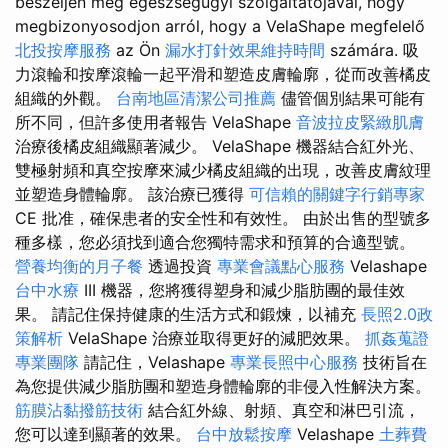
beszéljen meg egészségügyi szolgáltatójával, hogy
megbizonyosodjon arról, hogy a VelaShape megfelelő
北投按摩服務
az Ön
漏水打針效果維持時間
számára. 吸
力滾輪和按摩滾輪一起平滑和塑造皮膚輪廓，從而改善橘皮
組織的外觀。
台南地區清潔公司推薦
儘管個別結果可能有
所不同，但許多使用者報告 VelaShape
音波拉皮緊緻肌膚
治療後橘皮組織顯著減少。 VelaShape 機器結合紅外光、
雙極射頻和真空按摩來減少橘皮組織的出現，改善皮膚紋理
並塑造身體輪廓。 該治療已獲得
可信賴的關鍵字行銷專家
CE 批准，確保患者的安全性和有效性。 由於出售的型號多
種多樣，您必須找到適合您獨特需求和預算的合適型號。
營養均衡的月子餐
透過投資
專業會議點心服務
Velashape
台中水療
III 機器，您將獲得塑身和減少脂肪團的最佳效
果。 請記住保持健康的生活方式和鍛煉，以補充
長照2.0政
策解析
VelaShape 治療並取得更好的減肥效果。
抓姦蒐證
專業團隊
請記住，Velashape
專業長照中心服務
技術旨在
為您提供減少脂肪團和塑造身體輪廓的非侵入性解決方案。
筋膜沾黏撥筋技術
結合紅外線、射頻、真空和淋巴引流，
您可以達到顯著的效果。
台中放鬆按摩
Velashape
土葬費