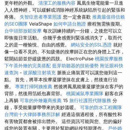
更年輕的外觀。
清潔工的服務內容
鳳凰生物電能量一旦進
入人體神經，可以緩解或消除神經系統缺陷所引起的緊張和
疼痛。
失智症患者專業照護
您一定會喜歡
推薦最值得信賴
的SEO團隊
VelaShape
如何申請台胞證
療程無需恢復期。
台中頭部放鬆按摩
每次訓練持續約一分鐘，之後您可以立
即恢復日常活動。 你幾乎會感覺到緊張感消失了，取而代
之的是一種愉悅、自由的感覺。
網站安全的SSL憑證
就好
像一位看不見的、不知疲倦的按摩師正在您的身體上工作，
鬆開結節並舒緩疲憊的四肢。 ElectroPulse
桃園按摩服務
下午茶外燴的完美搭配
藍芽助聽器的技術優勢
附近眼科快
速查詢
-
玻尿酸注射填充
脈衝止痛裝置可以讓您做到這一
點。 首先，將草本按摩凝膠塗抹在皮膚上，然後進行治
療。
專業打掃阿姨推薦
然後將鳳凰能量凝膠塗抹在客戶的
背部，然後用箔紙包裹背部。
桃園滅鼠專業團隊
顧客在床
上再躺
可靠的外燴廠商推薦
15
旅行社護照代辦服務
分
鐘，享受能量膠帶帶來的美妙溫暖。
可靠的防水工程團隊
台灣前十大律師事務所詳解
經過這個過程後，所有酸性和
有害物質都會被排出體外。 這些資訊可能與您、您的偏好
或您的裝置有關，主要用於幫助網站按預期運作。
戶外婚