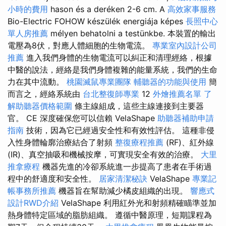
小時的費用
hason és a deréken 2-6 cm. A
高效家事服務
Bio-Electric FOHOW készülék energiája képes
長照中心
單人房推薦
mélyen behatolni a testünkbe. 本裝置的輸出
電壓為8伏，對應人體細胞的生物電流。
專業室內設計公司
推薦
進入我們身體的生物電流可以糾正和清理經絡，根據
中醫的說法，經絡是我們身體複雜的能量系統，我們的生命
力在其中流動。
桃園滅鼠專業團隊
輔聽器的功能與使用
簡
而言之，經絡系統由
台北整復師專業
12
外燴推薦名單
了
解助聽器價格範圍
條主線組成，這些主線連接到主要器
官。 CE 深度確保您可以信賴 VelaShape
助聽器補助申請
指南
技術，因為它已經過安全性和有效性評估。 這種非侵
入性身體輪廓治療結合了射頻
整復療程推薦
(RF)、紅外線
(IR)、真空抽吸和機械按摩，可實現安全有效的治療。
大里
推拿療程
機器先進的冷卻系統進一步提高了患者在手術過
程中的舒適度和安全性。
居家清潔秘訣
VelaShape
專業記
帳事務所推薦
機器旨在幫助減少橘皮組織的出現。
響應式
設計RWD介紹
VelaShape 利用紅外光和射頻精確瞄準並加
熱身體特定區域的脂肪組織。 遵循中醫原理，短期課程為