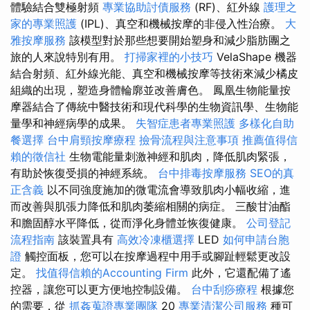
體驗結合雙極射頻
專業協助討債服務
(RF)、紅外線
護理之
家的專業照護
(IPL)、真空和機械按摩的非侵入性治療。
大
雅按摩服務
該模型對於那些想要開始塑身和減少脂肪團之
旅的人來說特別有用。
打掃家裡的小技巧
VelaShape 機器
結合射頻、紅外線光能、真空和機械按摩等技術來減少橘皮
組織的出現，塑造身體輪廓並改善膚色。 鳳凰生物能量按
摩器結合了傳統中醫技術和現代科學的生物資訊學、生物能
量學和神經病學的成果。
失智症患者專業照護
多樣化自助
餐選擇
台中肩頸按摩療程
撿骨流程與注意事項
推薦值得信
賴的徵信社
生物電能量刺激神經和肌肉，降低肌肉緊張，
有助於恢復受損的神經系統。
台中排毒按摩服務
SEO的真
正含義
以不同強度施加的微電流會導致肌肉小幅收縮，進
而改善與肌張力降低和肌肉萎縮相關的病症。 三酸甘油酯
和膽固醇水平降低，從而淨化身體並恢復健康。
公司登記
流程指南
該裝置具有
高效冷凍櫃選擇
LED
如何申請台胞
證
觸控面板，您可以在按摩過程中用手或腳趾輕鬆更改設
定。
找值得信賴的Accounting Firm
此外，它還配備了遙
控器，讓您可以更方便地控制設備。
台中刮痧療程
根據您
的需要，從
抓姦蒐證專業團隊
20
專業清潔公司服務
種可