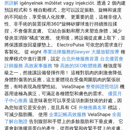
所詳解
igényelnek műtétet vagy injekciót. 透過 2 個內建
預設程式和 5 種自動模式，您可以設定振動、旋轉和速度
的不同組合，享受個人化按摩。 更重要的是，這種非侵入
性、非手術的裝置採用360°旋轉矽膠球進行持續推拉揉
捏，不會傷害皮膚。 它結合振動和壓力來塑造身體，減少
發炎並消除“橘皮”效應。 使用後，將設備從皮膚上取下，並
將保護膜放回凝膠墊上。 ElectroPulse 可依您的需求進行
客製化。 從 eight
專業法律服務的lawyer
大腿放鬆按摩
種
按摩模式中進行選擇，設定
台北外燴服務首選
台北優質會
計師服務
高效家事服務
19
高效的SEO軟體推薦
種強度等
級之一，然後讓設備發揮作用！ 這種對肌肉的刺激會降低
身體對傷害的反應，這主要體現在受傷周圍肌肉的緊張狀
態，有時表現為痙攣性結。 VelaShape
整脊師證照培訓
機
器用途極為廣泛，可滿足各種體型和膚色的需求。
優質月
子中心推薦
這意味著您可以享受這項創新技術的好處，因
為您知道它是安全的，並且具有 CE
外燴推薦名單
標誌，
可減少脂肪團。 使用
企業記帳高效服務
VelaShape
全面
了解台胞證
告別腹部和手臂上的多餘脂肪和下垂皮膚。 它
還會刺激膠原蛋白的產生，從而收緊和收緊手臂上的皮膚。