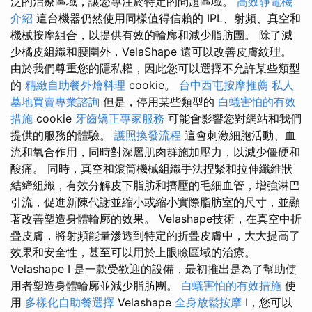
泛的治療區域，讓您專注於特定的問題區域。
高效靜電機
介紹
這台機器仍然使用同樣值得信賴的 IPL、射頻、真空和
機械按摩組合，以提供有效的輪廓和減少脂肪團。 除了減
少橘皮組織和腰圍外，VelaShape 還可以改善皮膚紋理。
由於我們尊重您的隱私權，因此您可以選擇不允許某些類型
的
精緻自助餐外燴料理
cookie。
台中西屯按摩推薦
私人
墓地買賣專業諮詢
但是，停用某些類型的
白蟻害怕的有效
措施
cookie
牙齒矯正專家服務
可能會影響您對網站和我們
提供的服務的體驗。
護照換發流程
這會刺激細胞活動、血
流和氧合作用，同時對深層肌肉群施加壓力，以減少僵硬和
酸痛。 同時，真空和滾筒機械組織手法捏緊和拉伸纖維狀
結締組織，有效分解皮下脂肪和擠壓的毛細血管，增強淋巴
引流，促進新陳代謝並縮小或縮小實際脂肪室的尺寸，並顯
著改善塑造身體輪廓的效果。 Velashape技術，在真空中折
疊皮膚，將射頻能量滲透到特定的折疊皮膚中，大大提高了
效果和安全性，甚至可以用於上眼瞼區域的治療。
Velashape I 是一款受歡迎的設備，最初推出是為了幫助使
用者塑造身體輪廓並減少脂肪團。
白蟻害怕的有效措施
使
用
多樣化自助餐選擇
Velashape
全身放鬆按摩
I，您可以