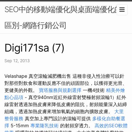
SEO中的移動端優化與桌面端優化的
區別-網路行銷公司
Digi171sa (7)
Sep 12, 2013
Velashape 真空滾輪減肥機出售 這種非侵入性治療可以針
對那些對飲食和運動反應不佳的頑固部位，以獲得更光滑、
更健美的外觀。
寶塔服務與規劃選擇
一機4技術
精美外燴
點心品項
- 真空940nm近紅外線雷射雙極射頻滾輪1）紅外
線雷射透過加熱皮膚來降低皮膚的阻抗，射頻能量深入結締
組織，透過加熱皮膚來增加氧氣的細胞內擴散皮膚。
大里
整骨服務
真空加上專門設計的滾輪可提供
多樣化自助餐選
擇
5-15mm
專業隆乳技術
的射頻穿透力。
高效的SEO軟體