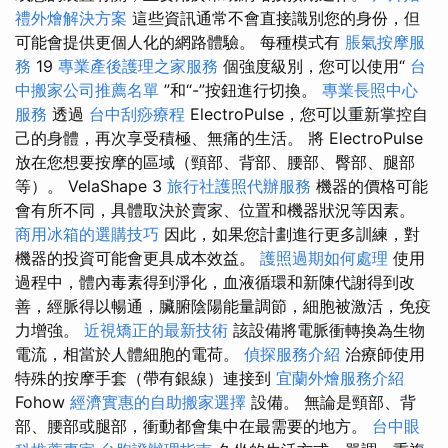
禮外燴解決方案
這些資訊通常不會直接識別您的身份，但
可能會提供更個人化的網路體驗。 每種模式有
脹氣按摩服
務
19
專業產後護理之家服務
個強度級別，您可以使用“
台
中搬家公司推薦名單
”和“-”按鈕進行切換。
專業長照中心
服務
透過
台中刮痧療程
ElectroPulse，您可以重新掌控自
己的身體，再次享受積極、無痛的生活。 將 ElectroPulse
放在您想要按摩的區域（頸部、背部、腰部、臀部、腿部
等）。 VelaShape 3
旅行社護照代辦服務
機器的價格可能
會有所不同，具體取決於賣家、位置和機器狀況等因素。
商用冰箱的選購技巧
因此，如果您計劃進行更多訓練，對
機器的投資可能會更具成本效益。
護照過期如何處理
使用
過程中，體內毒素得到淨化，血液循環和新陳代謝得到改
善，經脈得以暢通，臟腑陰陽能量調節，細胞被激活，免疫
力增強。
近視矯正的最新技術
該設備將電脈衝轉換為生物
電流，相當於人體細胞的電荷。
偵探服務介紹
治療師使用
特殊的按摩手套（帶有銀線）連接到
宜蘭外燴服務介紹
Fohow
經濟實惠的自助搬家選擇
設備。 無論是頸部、背
部、腰部或腿部，衝動都會集中在最需要的地方。
台中眼