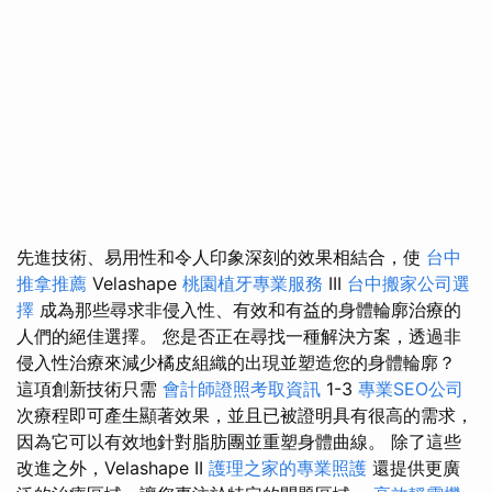
先進技術、易用性和令人印象深刻的效果相結合，使
台中
推拿推薦
Velashape
桃園植牙專業服務
III
台中搬家公司選
擇
成為那些尋求非侵入性、有效和有益的身體輪廓治療的
人們的絕佳選擇。 您是否正在尋找一種解決方案，透過非
侵入性治療來減少橘皮組織的出現並塑造您的身體輪廓？
這項創新技術只需
會計師證照考取資訊
1-3
專業SEO公司
次療程即可產生顯著效果，並且已被證明具有很高的需求，
因為它可以有效地針對脂肪團並重塑身體曲線。 除了這些
改進之外，Velashape II
護理之家的專業照護
還提供更廣