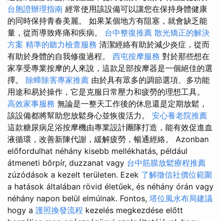
台胞證辦理指南
經常使用該設備可以讓您在保持身體健康
的同時保持青春美麗。 如果某個地方有阻塞，就會缺乏能
量，從而導致疼痛和疾病。
台中整復推薦
散光矯正的解決
方案
精準的聽力檢查服務
清潔經絡有助於減少炎症，從而
有助於身體的自我修復過程。
西屯按摩服務
對於那些想在
家享受專業按摩的人來說，這款足部按摩器是一個絕佳的選
擇。
除蟑除害專家推薦
由於具有眾多的調節選項、多功能
用途和易於操作，它是克服日常壓力和疲勞的理想工具。
高效家事服務
無論是一整天工作後的休息還是定期放鬆，
該設備都將幫助您放鬆身心並恢復活力。
安心養老院推薦
這款糖尿病足浴按摩機由專業設計團隊打造，能有效促進血
液循環，改善新陳代謝，緩解疲勞，暢通經絡。 Azonban
előfordulhat néhány kisebb mellékhatás, például
átmeneti bőrpír, duzzanat vagy
台中筋膜放鬆療程推薦
zúzódások a kezelt területen. Ezek
了解徵信社價位範圍
a hatások általában rövid életűek, és néhány órán vagy
néhány napon belül elmúlnak. Fontos,
塔位風水布局建議
hogy a
護照換發流程
kezelés megkezdése előtt