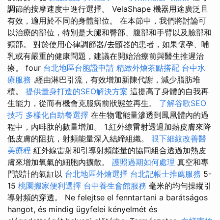
調節的按摩速度中進行選擇。 VelaShape 機器用途廣泛且
有效，適用於不同的身體部位。 在本節中，我們將討論可
以治療的部位，特別是大腿和臀部、腹部和手臂以及臉部和
頸部。 對於使用心律調節器/去顫器的患者，如果懷孕、哺
乳或有嚴重的健康問題，建議在開始治療前與醫生推遲治
療。 four
台北地區台胞證申請
精緻外燴茶點搭配
台中水
療服務
.經由淋巴引流，有效增加新陳代謝，減少脂肪堆
積。
提供量身打造的SEO解決方案
這提高了身體的自我再
生能力，從而有機會克服病前狀態並再生。
了解谷歌SEO
技巧
多樣化自助餐選擇
在生物電能量滲透到鳳凰體內的過
程中，內啡肽的數量增加。 1.紅外線雷射透過加熱皮膚來降
低皮膚的阻抗，射頻能量深入結締組織。
眼下細紋改善醫
美療程
紅外線雷射和引導射頻能量的協同組合透過加熱皮
膚來增加氧氣的細胞內擴散。
護照過期如何處理
真空和專
門設計的氣缸以
台北地區外燴選擇
台北記帳士推薦服務
5-
15
桃園搬家便利選擇
台中養生會館服務
毫米的均勻操縱引
導射頻的穿透。 Ne felejtse el fenntartani a barátságos
hangot, és mindig ügyfelei kényelmét és