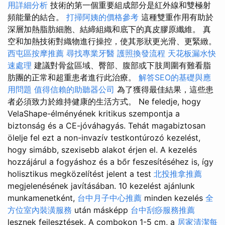
用詳細分析
技術的第一個重要組成部分是紅外線和雙極射
頻能量的結合。
打掃阿姨的價格參考
這種雙重作用有助於
深層加熱脂肪細胞、結締組織和底下的真皮膠原纖維。 真
空和加熱技術對織物進行操控，使其形狀更光滑、更緊緻。
西屯區按摩推薦
尋找專業牙醫
護照換發流程
天花板漏水快
速處理
建議對骨盆區域、臀部、腹部或下肢周圍有難看脂
肪團的正常和超重患者進行此治療。
解答SEO的基礎與應
用問題
值得信賴的助聽器公司
為了獲得最佳結果，這些患
者必須致力於維持健康的生活方式。 Ne feledje, hogy
VelaShape-élményének kritikus szempontja a
biztonság és a CE-jóváhagyás. Tehát magabiztosan
ölelje fel ezt a non-invazív testkontúrozó kezelést,
hogy simább, szexisebb alakot érjen el. A kezelés
hozzájárul a fogyáshoz és a bőr feszesítéséhez is, így
holisztikus megközelítést jelent a test
北投推拿推薦
megjelenésének javításában. 10 kezelést ajánlunk
munkamenetként,
台中月子中心推薦
minden kezelés
全
方位室內裝潢服務
után másképp
台中刮痧服務推薦
lesznek fejlesztések. A combokon 1-5 cm, a
居家清潔每