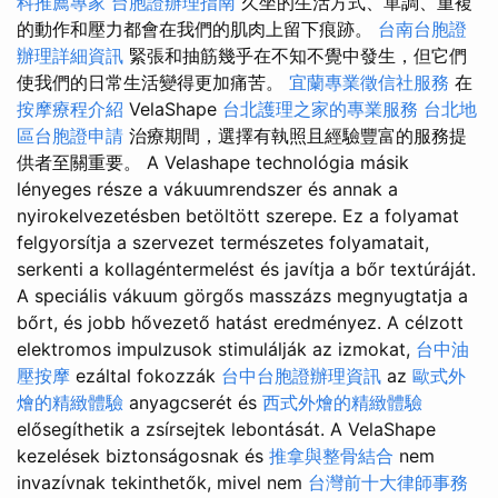
科推薦專家
台胞證辦理指南
久坐的生活方式、單調、重複
的動作和壓力都會在我們的肌肉上留下痕跡。
台南台胞證
辦理詳細資訊
緊張和抽筋幾乎在不知不覺中發生，但它們
使我們的日常生活變得更加痛苦。
宜蘭專業徵信社服務
在
按摩療程介紹
VelaShape
台北護理之家的專業服務
台北地
區台胞證申請
治療期間，選擇有執照且經驗豐富的服務提
供者至關重要。 A Velashape technológia másik
lényeges része a vákuumrendszer és annak a
nyirokelvezetésben betöltött szerepe. Ez a folyamat
felgyorsítja a szervezet természetes folyamatait,
serkenti a kollagéntermelést és javítja a bőr textúráját.
A speciális vákuum görgős masszázs megnyugtatja a
bőrt, és jobb hővezető hatást eredményez. A célzott
elektromos impulzusok stimulálják az izmokat,
台中油
壓按摩
ezáltal fokozzák
台中台胞證辦理資訊
az
歐式外
燴的精緻體驗
anyagcserét és
西式外燴的精緻體驗
elősegíthetik a zsírsejtek lebontását. A VelaShape
kezelések biztonságosnak és
推拿與整骨結合
nem
invazívnak tekinthetők, mivel nem
台灣前十大律師事務