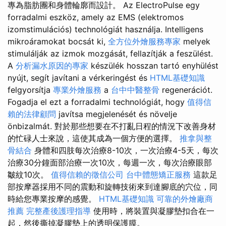
專為脂肪團和身體輪廓而設計。 Az ElectroPulse egy
forradalmi eszköz, amely az EMS (elektromos
izomstimulációs) technológiát használja. Intelligens
mikroáramokat bocsát ki,
全方位外燴服務專家
melyek
stimulálják az izmok mozgását, fellazítják a feszülést.
A
分析漏水原因的專家
készülék hosszan tartó enyhülést
nyújt, segít javítani a vérkeringést és
HTML基礎知識
felgyorsítja
專業外燴服務
a
台中中醫整骨
regenerációt.
Fogadja el ezt a forradalmi technológiát, hogy
值得信
賴的法律顧問
javítsa megjelenését és növelje
önbizalmát. 對於那些想要在不打亂日程的情況下改善身材
的忙碌人士來說，這使其成為一個方便的選擇。
推拿與整
骨結合
身體和四肢每次治療8-10次，一次治療4-5天，每次
治療30分鐘面部治療一次10次，每週一次，每次治療眼部
皺紋10次。
值得信賴的徵信公司
台中體態矯正服務
這款足
部按摩器採用不同的震動和旋轉技術來到達腳底的穴位，同
時給您專業按摩的感覺。
HTML基礎知識
可靠的外燴廠商
推薦
完整產後護理指導
使用時，將裝置與凝膠墊扣合在一
起，然後撕掉凝膠墊上的透明保護膜。