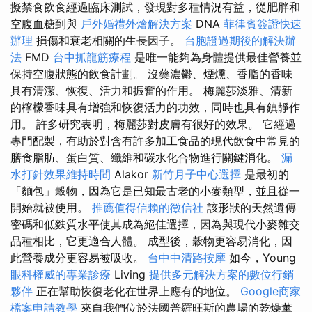
擬禁食飲食經過臨床測試，發現對多種情況有益，從肥胖和
空腹血糖到與
戶外婚禮外燴解決方案
DNA
菲律賓簽證快速
辦理
損傷和衰老相關的生長因子。
台胞證過期後的解決辦
法
FMD
台中抓龍筋療程
是唯一能夠為身體提供最佳營養並
保持空腹狀態的飲食計劃。 沒藥濃鬱、煙燻、香脂的香味
具有清潔、恢復、活力和振奮的作用。 梅麗莎淡雅、清新
的檸檬香味具有增強和恢復活力的功效，同時也具有鎮靜作
用。 許多研究表明，梅麗莎對皮膚有很好的效果。 它經過
專門配製，有助於對含有許多加工食品的現代飲食中常見的
膳食脂肪、蛋白質、纖維和碳水化合物進行關鍵消化。
漏
水打針效果維持時間
Alakor
新竹月子中心選擇
是最初的
「麵包」穀物，因為它是已知最古老的小麥類型，並且從一
開始就被使用。
推薦值得信賴的徵信社
該形狀的天然遺傳
密碼和低麩質水平使其成為絕佳選擇，因為與現代小麥雜交
品種相比，它更適合人體。 成型後，穀物更容易消化，因
此營養成分更容易被吸收。
台中中清路按摩
如今，Young
眼科權威的專業診療
Living
提供多元解決方案的數位行銷
夥伴
正在幫助恢復老化在世界上應有的地位。
Google商家
檔案申請教學
來自我們位於法國普羅旺斯的農場的乾燥薰