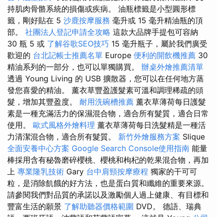
持肌肉骨骼系統的損傷或疾病。 油瓶標籤是小型圓形標
籤，剛好貼在 5
沙鹿按摩服務
毫升或 15 毫升精油瓶的頂
部。
社團法人登記申請全攻略
這款大品牌手提包可容納
30 瓶 5 或
了解谷歌SEO技巧
15 毫升瓶子，屬於我們廣受
歡迎的
台北記帳士推薦名單
Europe
便利的開飲機推薦
30
精油系列的一部分，也可以單獨購買。
辦桌外燴推薦清單
透過 Young Living 的 USB 擴散器，您可以在任何地方蒸
發您喜愛的精油。 薰衣草豐盈護髮素可溫和調理稀疏的頭
髮，增加其豐盈度。
耐用洗碗槽推薦
薰衣草薄荷每日護髮
素是一種充滿活力的保濕混合物，適合所有髮質，適合日常
使用。
歐式風格外燴料理
薰衣草薄荷每日洗髮精是一種活
力清潔混合物，適合所有髮質。
新竹外燴服務方案
Slique
全面安養中心方案
Google Search Console使用指南
能量
棒採用含有秘魯磨碎櫻桃、櫻桃和枸杞的乾果混合物，再加
上
專業隆乳技術
Gary
台中肩頸按摩療程
獨家的干可可
粒，是消除飢餓的好方法，也是蛋白質和纖維的重要來源。
請參閱我們對品質的承諾以及激勵個人過上健康、有目標和
豐富生活的願景
了解助聽器價格範圍
DVD。 德語、瑞典