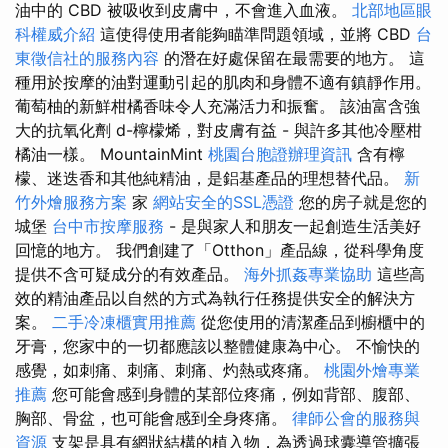
油中的 CBD 被吸收到皮膚中，不會進入血液。
北部地區眼
科權威介紹
這使得使用者能夠瞄準問題領域，並將 CBD
台
東徵信社的服務內容
的潛在好處保留在最需要的地方。 這
種用於按摩的油對運動引起的肌肉和身體不適有鎮靜作用。
葡萄柚的新鮮柑橘香味令人充滿活力和振奮。 該油富含強
大的抗氧化劑 d-檸檬烯，對皮膚有益 - 與許多其他冷壓柑
橘油一樣。 MountainMint
桃園台胞證辦理資訊
含有檸
檬、迷迭香和其他純精油，是鋁基產品的理想替代品。
新
竹外燴服務方案
家
網站安全的SSL憑證
您的房子就是您的
城堡
台中市按摩服務
- 是與家人和朋友一起創造生活美好
回憶的地方。 我們創建了「Otthon」產品線，從科學角度
提供不含可疑成分的有效產品。
海外抓姦專業協助
這些高
效的精油產品以自然的方式為執行任務提供安全的解決方
案。
二手冷凍櫃實用推薦
從您使用的清潔產品到櫥櫃中的
牙膏，您家中的一切都應該以整體健康為中心。 不愉快的
感覺，如刺痛、刺痛、刺痛、灼熱或疼痛。
桃園外燴專業
推薦
您可能會感到身體的某部位疼痛，例如背部、腹部、
胸部、骨盆，也可能會感到全身疼痛。
律師公會的服務與
資源
支架是具有網狀結構的植入物，為透過球囊導管擴張