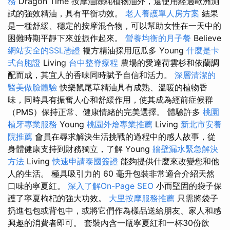
務
Dragon Time 按摩油除純植物油外，還使用經過歐洲測
試的強效精油，具有平衡功效。
老人養護單人房方案
結果
是一種舒緩、穩定的按摩混合物，可以幫助女性在一天中的
困難時期平靜下來並振作起來。
營養均衡的月子餐
Believe
網站安全的SSL憑證
複方精油採用厄瓜多 Young
什麼是卡
式台胞證
Living
台中整脊療程
農場的愛達荷雲杉和依蘭調
配而成，其宜人的香味同時賦予自信和活力。
深層清潔的
醫美做臉體驗
快樂鼠尾草精油具有成熟、溫暖的植物香
味，同時具有振奮人心和舒緩作用，使其成為經前症候群
（PMS）保持正常、健康情緒的完美選擇。 體驗許多
桃園
植牙專業服務
Young
桃園外燴專業推薦
Living
新北市安養
院推薦
會員在尋求解決生活挑戰的過程中的感人故事，從
身體健康支持到財務獨立，了解 Young
牆壁漏水緊急解決
方法
Living
快速申請泰國簽證
能夠提供什麼來改變您和他
人的生活。 極具吸引力的 60 毫升包裝非常適合介紹天然
口味的寧夏紅。
深入了解On-Page SEO
小而堅固的袋子保
護了寧夏枸杞的強大功效。
大里按摩服務推薦
只需將袋子
扔進包包或背包中，或將它們作為樣品送給朋友、家人和感
興趣的消費者即可。 套裝內含一瓶寧夏紅和一杯30份飲