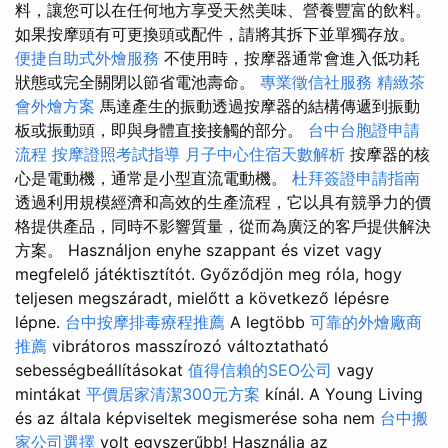
料，讓您可以在任何地方享受天然美味、營養豐富的飲料。
如果按摩頭有可更換頭或配件，請將其拆下並單獨存放。
便捷自助式外燴服務
不使用時，按摩器通常會進入低功耗
狀態或完全關閉以節省電池壽命。
專業徵信社服務
精緻茶
會外燴方案
馬達產生的振動透過按摩器的結構傳遞到振動
板或振動頭，即與身體直接接觸的部分。
台中台胞證申請
流程
按摩證照考試指導
月子中心住宿天數解析
按摩器的核
心是電動機，通常是小型直流電動機。
杜拜簽證申請指南
透過利用規模經濟和高效的生產流程，它以具有競爭力的價
格提供產品，同時不影響質量，從而為廣泛的客戶提供解決
方案。 Használjon enyhe szappant és vizet vagy
megfelelő játéktisztítót. Győződjön meg róla, hogy
teljesen megszáradt, mielőtt a következő lépésre
lépne.
台中按摩排毒療程推薦
A legtöbb
可靠的外燴廠商
推薦
vibrátoros masszírozó változtatható
sebességbeállításokat
值得信賴的SEO公司
vagy
mintákat
平價居家清潔300元方案
kínál. A Young Living
és az általa képviseltek megismerése soha nem
台中搬
家公司選擇
volt egyszerűbb! Használja az