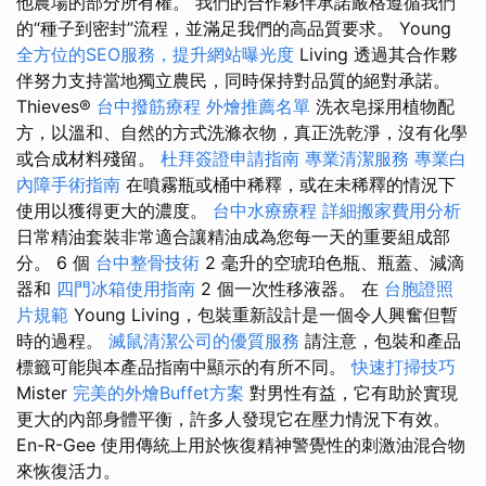
他農場的部分所有權。 我們的合作夥伴承諾嚴格遵循我們
的“種子到密封”流程，並滿足我們的高品質要求。 Young
全方位的SEO服務，提升網站曝光度
Living 透過其合作夥
伴努力支持當地獨立農民，同時保持對品質的絕對承諾。
Thieves®
台中撥筋療程
外燴推薦名單
洗衣皂採用植物配
方，以溫和、自然的方式洗滌衣物，真正洗乾淨，沒有化學
或合成材料殘留。
杜拜簽證申請指南
專業清潔服務
專業白
內障手術指南
在噴霧瓶或桶中稀釋，或在未稀釋的情況下
使用以獲得更大的濃度。
台中水療療程
詳細搬家費用分析
日常精油套裝非常適合讓精油成為您每一天的重要組成部
分。 6 個
台中整骨技術
2 毫升的空琥珀色瓶、瓶蓋、減滴
器和
四門冰箱使用指南
2 個一次性移液器。 在
台胞證照
片規範
Young Living，包裝重新設計是一個令人興奮但暫
時的過程。
滅鼠清潔公司的優質服務
請注意，包裝和產品
標籤可能與本產品指南中顯示的有所不同。
快速打掃技巧
Mister
完美的外燴Buffet方案
對男性有益，它有助於實現
更大的內部身體平衡，許多人發現它在壓力情況下有效。
En-R-Gee 使用傳統上用於恢復精神警覺性的刺激油混合物
來恢復活力。