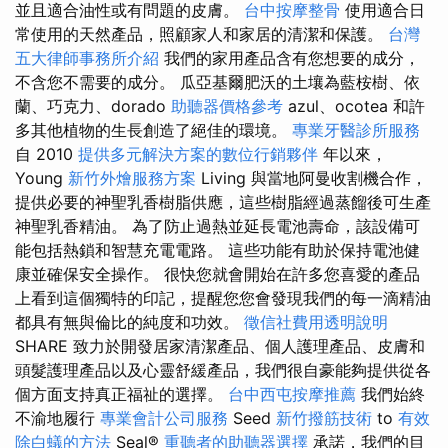
並且適合油性或有問題的皮膚。
台中按摩整骨
使用適合日
常使用的天然產品，照顧家人和家居的清潔和保護。
台灣
五大律師事務所介紹
我們的家用產品含有您想要的成分，
不含您不需要的成分。 瓜亞基爾肥沃的土壤為藍桉樹、依
蘭、巧克力、dorado
助聽器價格參考
azul、ocotea 和許
多其他植物的生長創造了絕佳的環境。
專業牙醫診所服務
自 2010
提供多元解決方案的數位行銷夥伴
年以來，
Young
新竹外燴服務方案
Living 與當地阿曼收割機合作，
提供必要的神聖乳香樹脂供應，這些樹脂經過蒸餾後可生產
神聖乳香精油。 為了防止過熱並延長電池壽命，該設備可
能包括熱鎖和智慧充電電路。 這些功能有助於保持電池健
康並確保安全操作。 很快您就會開始在許多您喜愛的產品
上看到這個獨特的印記，提醒您您會發現我們的每一滴精油
都具有無與倫比的純度和功效。
徵信社費用透明說明
SHARE 致力於開發居家清潔產品、個人護理產品、皮膚和
頭髮護理產品以及心靈舒緩產品，我們很自豪能夠提供從各
個方面支持真正福祉的選擇。
台中西屯按摩推薦
我們始終
不渝地履行
專業會計公司服務
Seed
新竹撥筋技術
to
有效
除白蟻的方法
Seal®
重聽者的助聽器選擇
承諾，我們的目