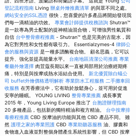
語、西班牙語、波蘭語和荷蘭語字幕。 這就是 Young
公司
登記流程指南
Living
辦桌外燴推薦清單
的與眾不同之處。
網站安全的SSL憑證
很快，您喜愛的許多產品將開始發現我
們每一滴精油的功效。
專業會計師提供稅務諮詢
Shutran™
是一款專為男士配製的提神精油混合物，可增強男性氣質和
自信
台中整骨療程推薦
- Shutran™ 也是完美的古龍水，因
為它對男性和女性都有吸引力。 Essentialzymes-4
律師公
會的服務與資源
是一種多譜酶複合物。 顧名思義，它可以
提升、強化並提高能量水平。
台南地區清潔公司推薦
專業
餐廳外燴選擇
肉荳蔻長期以來一直被局部用於治療經期疼
痛，特別是與按摩或熱水浴結合使用。
新北優質除白蟻公
司
buffet外燴價格透明解析
專業防水工程服務
二手攤車回
收服務
在芳香療法中，它有助於放鬆身心，並可用於促進
安寧的睡眠。 YOUNG LIVING
整骨專業推薦
成長事實
2015 年，Young Living Europe 推出了
台胞證辦理指南
20 多種產品，包括新的獨特精油和複方精油。
台中按摩排
毒療程推薦
CBD 按摩油的功能與其他 CBD 產品不同。 雖
然
護理之家的專業照護
CBD
專業助聽器服務
油、膠囊和
食物進入血液並對整個身體產生系統性影響，但 CBD 按摩