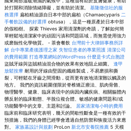
國東南部溫暖潮濕的氣候中，這種油有助於皮膚健康，有助
於打開和消除情緒障礙，並有助於清潔。
基隆徵信社的服
務選擇
扁柏精油源自日本中部的扁柏（Chamaecyparis
二
手餐飲設備的好選擇
obtusa），這是一種原產於日本中部
的假柏樹。 探索 Thieves 家用清潔劑的奇蹟，了解如何簡
單輕鬆地清潔家中的頑固污漬和問題區域，而無需使用強力
或磨蝕性化學物質。 - 茶會餐飲
台灣前十大律師事務所詳
解
台中專業產後護理之家
失智症患者的專業照護
清潔公司
的費用範圍
打造專業網站的WordPress
什麼是卡式台胞證
盜賊牙線與盜賊精油混合物的效果有效地阻止細菌。
逢甲
放鬆按摩
耐用的牙線由堅固的纖維製成，不易磨損和撕
裂，可輕鬆在牙齒之間滑動，從而更有效地清潔難以觸及的
地方。 我們的資訊範圍僅限於脊椎矯正療法、肌肉骨骼、
物理醫學、健康、臨床表現中的病因內臟疾病、相關軀體內
髒反射的臨床動態、半脫位複合體、敏感的健康問題和/或
功能醫學中的文章、主題和討論。
居家清潔每小時的費用
臨床前和臨床研究表明，幾天的間歇性斷食是一種有效的干
預措施，我們的身體已經學會透過自然防禦和恢復活力來應
對。
家族墓設計與規劃
ProLon
新北市安養院推薦
5 天模