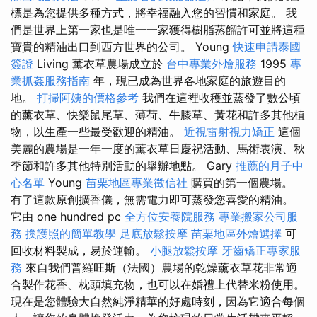
標是為您提供多種方式，將幸福融入您的習慣和家庭。 我
們是世界上第一家也是唯一一家獲得樹脂蒸餾許可並將這種
寶貴的精油出口到西方世界的公司。 Young
快速申請泰國
簽證
Living 薰衣草農場成立於
台中專業外燴服務
1995
專
業抓姦服務指南
年，現已成為世界各地家庭的旅遊目的
地。
打掃阿姨的價格參考
我們在這裡收穫並蒸發了數公頃
的薰衣草、快樂鼠尾草、薄荷、牛膝草、黃花和許多其他植
物，以生產一些最受歡迎的精油。
近視雷射視力矯正
這個
美麗的農場是一年一度的薰衣草日慶祝活動、馬術表演、秋
季節和許多其他特別活動的舉辦地點。 Gary
推薦的月子中
心名單
Young
苗栗地區專業徵信社
購買的第一個農場。
有了這款原創擴香儀，無需電力即可蒸發您喜愛的精油。
它由 one hundred pc
全方位安養院服務
專業搬家公司服
務
換護照的簡單教學
足底放鬆按摩
苗栗地區外燴選擇
可
回收材料製成，易於運輸。
小腿放鬆按摩
牙齒矯正專家服
務
來自我們普羅旺斯（法國）農場的乾燥薰衣草花非常適
合製作花香、枕頭填充物，也可以在婚禮上代替米粉使用。
現在是您體驗大自然純淨精華的好​​處時刻，因為它適合每個