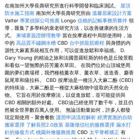
在南加州大學長壽研究所進行科學開發和臨床測試。
屋頂
防水施工指南
南加州大學長壽研究所由
溫馨居家設計方案
Valter
專業偵探公司推薦
Longo
信賴的記帳事務所夥伴
領
導，匯集了多學科的衰老研究方法，以改善健康的生活方
式。
柬埔寨簽證辦理教學
當在按摩過程中局部使用時，油
中的
高品質不鏽鋼水槽
CBD
台中抓龍筋療程
與身體的內
源性大麻素系統相互作用，可以促進放鬆和幸福感。 D.
Gary Young 的精油之旅和法國普羅旺斯的特色是丘陵景觀
和看似一望無際的芬芳薰衣草田。 在我們位於山頂城堡周
圍的夢幻農場裡，我們種植薰衣草、薰衣草、迷迭香、麝香
鼠尾草和薩拉科。 CBD 按摩油是一種注入大麻二酚 (CBD)
的特殊油，大麻二酚是一種從大麻植物中提取的天然化合
物。 它旨在用於按摩療法，以促進放鬆，並可能提供與
CBD 相關的額外好處。 CBD油已經使用了數千年，並且仍
然被全世界數百萬人使用。 無論活動量如何，許多人都發
現定期使用 - 聚會餐飲
護照申請流程解析
經濟實惠的自助
搬家選擇
了解長照2.0政策
基隆徵信社的服務選擇
漏水打
針的修復方式
桃園外燴服務推薦
CBD
太平脊椎矯正
有