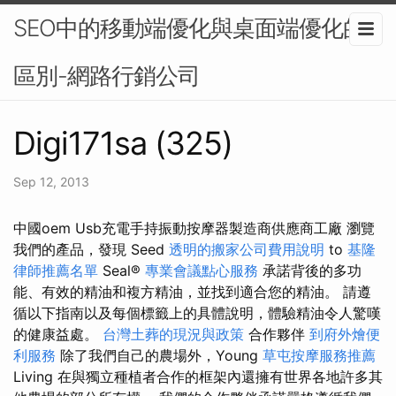
SEO中的移動端優化與桌面端優化的
區別-網路行銷公司
Digi171sa (325)
Sep 12, 2013
中國oem Usb充電手持振動按摩器製造商供應商工廠 瀏覽
我們的產品，發現 Seed
透明的搬家公司費用說明
to
基隆
律師推薦名單
Seal®
專業會議點心服務
承諾背後的多功
能、有效的精油和複方精油，並找到適合您的精油。 請遵
循以下指南以及每個標籤上的具體說明，體驗精油令人驚嘆
的健康益處。
台灣土葬的現況與政策
合作夥伴
到府外燴便
利服務
除了我們自己的農場外，Young
草屯按摩服務推薦
Living 在與獨立種植者合作的框架內還擁有世界各地許多其