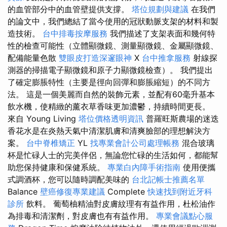
的血管部分中的血管壁提供支撐。
塔位規劃與建議
在我們
的論文中，我們總結了當今使用的冠狀動脈支架的材料和製
造技術。
台中排毒按摩服務
我們描述了支架表面和幾何特
性的檢查可能性（立體顯微鏡、測量顯微鏡、金屬顯微鏡、
配備能量色散
雙眼皮打造深邃眼神
X
台中推拿服務
射線探
測器的掃描電子顯微鏡和原子力顯微鏡檢查）。 我們提出
了確定膨脹特性（主要是徑向回彈和膨脹縮短）的不同方
法。 這是一個美麗而自然的裝飾元素，並配有60毫升基本
飲水機，使精緻的薰衣草香味更加濃鬱，持續時間更長。
來自 Young Living
塔位價格透明資訊
普羅旺斯農場的迷迭
香花水是在炎熱天氣中清潔肌膚和清爽臉部的理想解決方
案。
台中脊椎矯正
YL
找專業會計公司處理帳務
混合玻璃
杯是忙碌人士的完美伴侶，無論您忙碌的生活如何，都能幫
助您保持健康和保健系統。
專業白內障手術指南
使用便攜
式調酒杯，您可以隨時調配美味的
台北記帳士推薦名單
Balance
壁癌修復專業建議
Complete
快速找到附近牙科
診所
飲料。 葡萄柚精油對皮膚紋理有有益作用，杜松油作
為排毒和清潔劑，對皮膚也有有益作用。
專業會議點心服