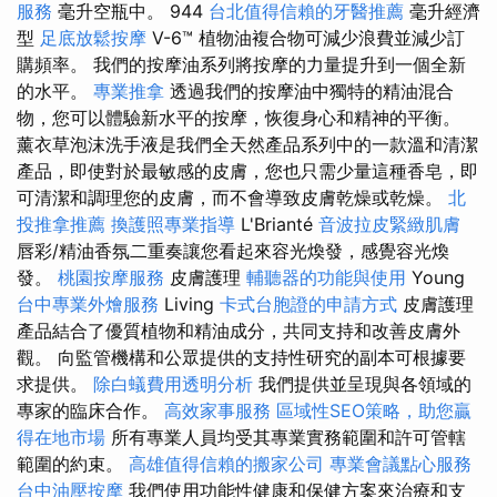
服務
毫升空瓶中。 944
台北值得信賴的牙醫推薦
毫升經濟
型
足底放鬆按摩
V-6™ 植物油複合物可減少浪費並減少訂
購頻率。 我們的按摩油系列將按摩的力量提升到一個全新
的水平。
專業推拿
透過我們的按摩油中獨特的精油混合
物，您可以體驗新水平的按摩，恢復身心和精神的平衡。
薰衣草泡沫洗手液是我們全天然產品系列中的一款溫和清潔
產品，即使對於最敏感的皮膚，您也只需少量這種香皂，即
可清潔和調理您的皮膚，而不會導致皮膚乾燥或乾燥。
北
投推拿推薦
換護照專業指導
L'Brianté
音波拉皮緊緻肌膚
唇彩/精油香氛二重奏讓您看起來容光煥發，感覺容光煥
發。
桃園按摩服務
皮膚護理
輔聽器的功能與使用
Young
台中專業外燴服務
Living
卡式台胞證的申請方式
皮膚護理
產品結合了優質植物和精油成分，共同支持和改善皮膚外
觀。 向監管機構和公眾提供的支持性研究的副本可根據要
求提供。
除白蟻費用透明分析
我們提供並呈現與各領域的
專家的臨床合作。
高效家事服務
區域性SEO策略，助您贏
得在地市場
所有專業人員均受其專業實務範圍和許可管轄
範圍的約束。
高雄值得信賴的搬家公司
專業會議點心服務
台中油壓按摩
我們使用功能性健康和保健方案來治療和支