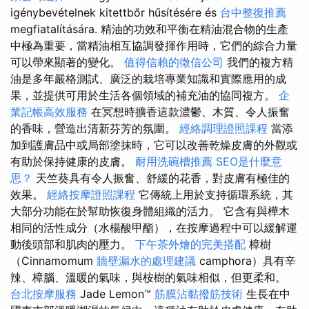
igénybevételnek kitettbőr hűsítésére és
台中整復推薦
megfiatalítására. 精油的功效和平衡在精油混合物的生產
中極為重要，當精油相互協調發揮作用時，它們的綜合力量
可以帶來顯著的變化。
值得信賴的徵信公司
我們的複方精
油是多年嚴格測試、廣泛的栽培專業知識和實際應用的成
果，並提供可用於生活各個領域的補充油的協同複方。
企
業記帳高效服務
在冥想時擴香這款濃鬱、木質、令人振奮
的香味，營造出清新芬芳的氛圍。
經絡調理證照課程
當添
加到護膚品中或局部塗抹時，它可以改善乾燥皮膚的外觀或
有助於保持健康的皮膚。
耐用洗碗槽推薦
SEO是什麼意
思？
天竺葵具有令人振奮、舒緩的花香，對皮膚有極佳的
效果。
經絡按摩證照課程
它傳統上用於支持循環系統，其
大部分功能在於幫助恢復身體組織的活力。 它含有與樺木
相同的活性成分（水楊酸甲酯），在按摩過程中可以緩解運
動後頭部和肌肉的壓力。
下午茶外燴的完美搭配
樟樹
（Cinnamomum
牆壁漏水的處理建議
camphora）具有辛
辣、樟腦、溫暖的氣味，與桉樹的氣味相似，但更柔和。
台北按摩服務
Jade Lemon™
筋膜沾黏撥筋技術
生長在中