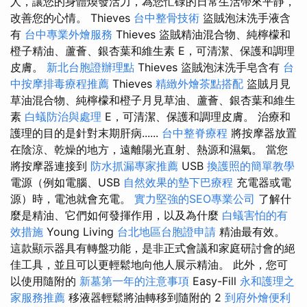
人，讓您的身體煥發活力，為您忙碌的日常生活帶來平靜，
改善您的心情。 Thieves
台中整骨技術
盜賊泡沫洗手液含
有
台中專業外燴服務
Thieves 盜賊精油混合物、純檸檬和
橙子精油、蘆薈、銀杏葉和維生素 E，可清潔、保護和調理
皮膚。
新北台胞證辦理點
Thieves 盜賊泡沫洗手皂含有
台
中按摩排毒療程推薦
Thieves
精緻外燴茶點搭配
盜賊月見
草油混合物、純檸檬和橙子月見草油、蘆薈、銀杏葉和維生
素
白蟻防治與處理
E，可清潔、保護和調理皮膚。 治療和
護理的目的是針對末期肝病......
台中整脊療程
將按摩器放置
在陰涼、乾燥的地方，遠離陽光直射、熱源和濕氣。 當您
將按摩器連接到
防水抓漏專家推薦
USB
換護照的簡單教學
電源（例如電腦、USB
自然效果的墊下巴療程
充電器或電
源）時，電池就會充電。
實力堅強的SEO專業公司
了解什
麼是精油、它們如何發揮作用，以及為什麼
白蟻害怕的有
效措施
Young Living
台北地區台胞證申請
精油最有效。
這款顯示器具有轉盤功能，是非正式會議和家庭研討會的絕
佳工具，並且可以更輕鬆地向他人展示精油。 此外，您可
以使用隨附的
新墓第一年的注意事項
Easy-Fill
永和護理之
家服務推薦
移液器輕鬆將油轉移到隨附的 2
到府外燴便利