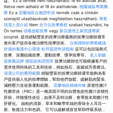
益。 Ez a termék nem használható 18 év alattiak által,
illetve nem adható el 18 év alattiaknak.
桃園滅鼠專業團
隊
Ez a
宜蘭地區台胞證申請
termék csak a címkén
szereplő utasításoknak megfelelően használható.
專業
清潔人員介紹
Nem
全方位按摩療程
szabad használni, ha
Ön terhes
頭痛放鬆按摩
vagy
新店護理之家照護專家
szoptat. 提供經驗豐富的按摩治療服務的按摩治療師通常
會向客戶提供各種治療性按摩技術。
台南律師的專業建議
舒適的養護中心環境
杜拜簽證申請指南
這可以包括瑞典式
按摩、深層組織按摩、運動按摩、懷孕按摩等。
老人助聽
器推薦品牌
撥筋技術證照班
按摩治療師也可能根據客戶的
需求使用特殊的工具和技術，例如熱石、拔罐或芳香療法。
清潔公司的費用範圍
經驗豐富的按摩治療師通常能夠為客
戶提供個人化的按摩體驗，幫助他們放鬆、緩解肌肉緊張、
減輕壓力並改善運動範圍。
宜蘭地區精緻外燴
原發性膽汁
性膽管炎（PBC）是一種原因不明的自體免疫性膽汁淤積性
肝病，伴隨慢性炎症，如果不及時治療，會導致末期膽汁性
肝硬化。 絲柏的清新、草本和略帶常綠的香味令人耳目一
新、恢復活力和色調。 它可以緩解感冒並幫助呼吸系統，