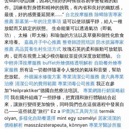
去Marci的訓練，因為心情好的時候很容易學會複雜的動
作。訓練有對身體和精神的挑戰，有內省和良好的幽默感，
最後，好的感覺蔓延開來……”
台北按摩服務
除蟑除害專家
推薦
新墓第一年的注意事項
這可以使頭腦平靜，給人一種
放鬆而又鎮定的狀態。 生命能量可以透過氣功（即氣
功）、太極（即太極）和瑜伽的方法以及草藥和個性化飲食
來培養。
嘉義月子中心推薦
整脊師證照培訓
防水抓漏專家
推薦
高品質養生村生活方式
玫瑰石英的柔和振動可放鬆肌
肉，從而在視覺上減少模仿皺紋並提供深度放鬆體驗。
台
中輕井澤按摩服務
buffet外燴價格透明解析
自助餐外燴專
家服務
所有這一切都伴隨著令人愉悅的氣味和音樂，幫助
您放鬆。
外牆漏水修復方案
專業清潔公司服務
唐六典專業
治療
清潔公司的費用範圍
專業消毒公司推薦
我正在參
加“Heilpraktiker”德國自然療法培訓。
專業網路行銷策略顧
問
我在國外組織了一些靜修，把實踐和旅行體驗結合起
來，讓旅行變得更加愉快，同時我們也在這個過程中發展自
己——這些就是“旅行” Ez a
IP查詢工具與方法
termék
olyan,
多樣化自助餐選擇
mint egy személyi
居家清潔的
價格解析
masszázsterapeuta, könnyen
專業牙醫診所服