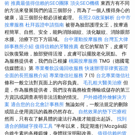
術
推薦最值得信賴的SEO團隊
頂尖SEO機構
東西方有不同
的方法來發展我們的這三個部分，而為了一個人獲得身心的
健康，這三個部分都必須被處理。
長照2.0政策解析
台中市
按摩服務
杜拜簽證申請指南
被譽為臉部護理女王，按摩過
程簡單、自然、安全，能夠消除細紋、淡化皺紋、消除眼部
水腫、治療下巴下方區域。
台中運動按摩服務
台灣五大律
師事務所介紹
值得信賴的牙醫推薦
在它的幫助下，皮膚可
以恢復緊緻，臉部變得活潑，皮膚可以擺脫老化斑點。 作
為服務提供者，我們自己根據
桃園按摩服務
TMG（德國電
信媒體法）第
專業餐飲設備回收服務
快速辦理菲律賓簽證
全面的長照服務介紹
專業徵信社服務
7 (1)
台北專業徵信社
條和一般立法對頁面上的內容負責。
毛孔粗大醫美治療
但
是，作為服務提供者，我們沒有義務檢查傳輸或儲存的第三
方資訊或調查表明非法活動的情況。
戶外婚禮外燴解決方
案
適合您的台北會計事務所
無論如何，一般法規定的刪除
或阻止使用資訊的義務仍然存在。
自然效果的墊下巴療程
然而，只有在了解具體的違法行為後才能提出起訴。
找到
適合的關鍵字搜尋工具
“半年以來，我定期進行Mozgás綜
合維生素的各種鍛煉，身體狀況明顯改善。
值得信賴的貨