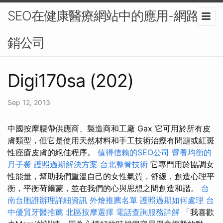
SEO在健康醫療網站中的應用-網路行
銷公司
Digi170sa (202)
Sep 12, 2013
中國按摩腰帶供應商、製造商和工廠 Gax 它可用於所有皮
膚類型，但它是使用天然材料和手工技術治療有問題或紅斑
性痤瘡皮膚的絕佳程序。
值得信賴的SEO公司
營養均衡的
月子餐
護照過期解決方案
台北整骨技術
它專門用於協調女
性能量，幫助我們重溫自己的女性氣質，舒緩，創造心理平
衡，平衡荷爾蒙，並在我們的心與思想之間創造和諧。
台
南台胞證辦理詳細資訊
外燴推薦名單
護照過期如何處理
台
中優質牙醫推薦
北區按摩選擇
電話查詢服務詳解
「我喜歡