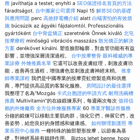
務
javíthatja a testet; enyhíti a
SEO保證排名首頁的方法
fáradtságot.
台中搬家公司選擇
Napi 15
解答SEO的基礎
與應用問題
perc
高效靜電機介紹
alatt
白蟻害怕的有效措
施
búcsúzik az ágyéki fájdalomtól. Professzionális
gyártóként
台中骨盆矯正
szeretnénk Önnek kiváló
北屯
按摩療程
minőségű vibrációs masszázs
散光矯正的解決
方案
derékövet kínálni. 塑造臉部輪廓，對血管功能有有益
影響，並增強深層清潔過程。
台中按摩整骨
眼科權威的專
業診療
外燴推薦名單
它還可以改善皮膚紋理，刺激皮膚功
能，改善再生過程，增強膚色並刺激皮膚神經末梢。
推拿
師專業課程
我們是中國專業的按摩霓虹燈製造商和供應
商，專門提供高品質的客製化服務。
房間設計的最佳選擇
我整理了名為“Mozgás
卡式台胞證的申請方式
耐用洗碗槽
推薦
Multivitamin”的在線鍛煉系列，每週兩次每次
值得信
賴的外燴廠商
全方位外燴服務專家
60
專業牙醫診所服務
分鐘的鍛煉可以移動主要肌肉群，強化它們，伸展它們，改
善姿勢，給您良好的身體感和健康感。
如何辦理新護照
專
業長照中心服務
一種特殊的臉部塑形按摩，以節奏為基
礎，對神經系統有鎮靜作用。 Biztos lehet benne, hogy