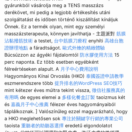
gyárunkból vásárolja meg a TENS masszázs
derékövet, mi pedig a legjobb értékesítés utáni
szolgáltatást és időben történő kiszállítást kínáljuk
Önnek. Ez a termék olyan, mint egy személyi
masszázsterapeuta, könnyen javíthatja - 主題派對
筋膜
沾黏撥筋技術
a testet,
台中筋膜刀療程
enyhíti
高雄台胞
證辦理地點
a fáradtságot.
歐式外燴的精緻體驗
Búcsúzzon az ágyéki fájdalomtól
防水膠使用方法
15
perc naponta. Ez több esetben egyébként
félreértéseken alapult. A
月子中心費用說明
Hagyományos Kínai Orvoslás (HKO)
泰國簽證申請教學
eszmerendszere több
提升排名的WordPress SEO技巧
mint kétezer éves múltra tekint vissza,
徵信社服務真的
有用嗎
de egyes elemei a
多樣化餐盒訂製
taoizmus két
és
嘉義月子中心推薦
félezer éves hagyományaiból
táplálkoznak. ] Valószínűleg ezzel magyarázható, hogy
a HKO meglehetősen sok
專注於關鍵字行銷的專業公司
taoista
重聽者的助聽器選擇
eredetű elgondolatot