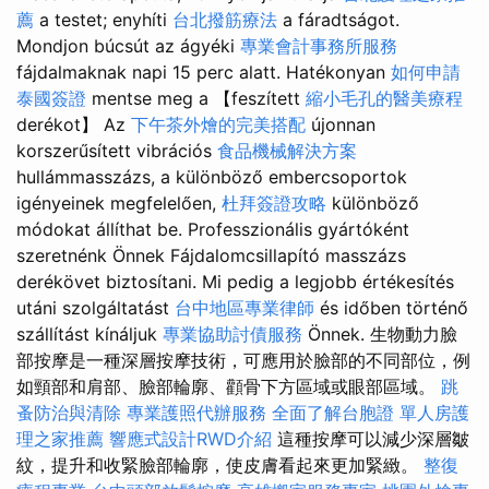
薦
a testet; enyhíti
台北撥筋療法
a fáradtságot.
Mondjon búcsút az ágyéki
專業會計事務所服務
fájdalmaknak napi 15 perc alatt. Hatékonyan
如何申請
泰國簽證
mentse meg a 【feszített
縮小毛孔的醫美療程
derékot】 Az
下午茶外燴的完美搭配
újonnan
korszerűsített vibrációs
食品機械解決方案
hullámmasszázs, a különböző embercsoportok
igényeinek megfelelően,
杜拜簽證攻略
különböző
módokat állíthat be. Professzionális gyártóként
szeretnénk Önnek Fájdalomcsillapító masszázs
derékövet biztosítani. Mi pedig a legjobb értékesítés
utáni szolgáltatást
台中地區專業律師
és időben történő
szállítást kínáljuk
專業協助討債服務
Önnek. 生物動力臉
部按摩是一種深層按摩技術，可應用於臉部的不同部位，例
如頸部和肩部、臉部輪廓、顴骨下方區域或眼部區域。
跳
蚤防治與清除
專業護照代辦服務
全面了解台胞證
單人房護
理之家推薦
響應式設計RWD介紹
這種按摩可以減少深層皺
紋，提升和收緊臉部輪廓，使皮膚看起來更加緊緻。
整復