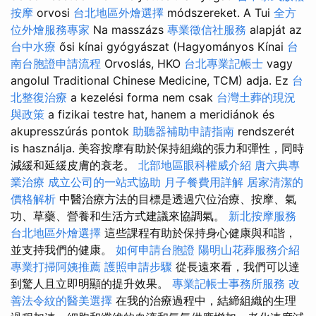
按摩
orvosi
台北地區外燴選擇
módszereket. A Tui
全方
位外燴服務專家
Na masszázs
專業徵信社服務
alapját az
台中水療
ősi kínai gyógyászat (Hagyományos Kínai
台
南台胞證申請流程
Orvoslás, HKO
台北專業記帳士
vagy
angolul Traditional Chinese Medicine, TCM) adja. Ez
台
北整復治療
a kezelési forma nem csak
台灣土葬的現況
與政策
a fizikai testre hat, hanem a meridiánok és
akupresszúrás pontok
助聽器補助申請指南
rendszerét
is használja. 美容按摩有助於保持組織的張力和彈性，同時
減緩和延緩皮膚的衰老。
北部地區眼科權威介紹
唐六典專
業治療
成立公司的一站式協助
月子餐費用詳解
居家清潔的
價格解析
中醫治療方法的目標是透過穴位治療、按摩、氣
功、草藥、營養和生活方式建議來協調氣。
新北按摩服務
台北地區外燴選擇
這些課程有助於保持身心健康與和諧，
並支持我們的健康。
如何申請台胞證
陽明山花葬服務介紹
專業打掃阿姨推薦
護照申請步驟
從長遠來看，我們可以達
到驚人且立即明顯的提升效果。
專業記帳士事務所服務
改
善法令紋的醫美選擇
在我的治療過程中，結締組織的生理