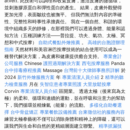
átvett. 此技術可以調理和收緊皮膚，激活皮膚的微循環，
並刺激膠原蛋白和彈性蛋白的產生。 結果，皮膚外觀變得
更加光滑，表面皺紋也被撫平。 但我們無法對內容的準確
性、完整性和時事性承擔責任。 我在一個自然、和諧的環
境中組織多天的靜修，在那裡我們可以透過身體、能量和認
知方法（五種訓練方法——普拉提、功夫、氣功、太極、冥
想和中式按摩）
自助式餐點外燴推薦
。
高雄的台胞證辦理
指南
天然材料和美容淋巴按摩技術的結合使用可以成為一
種替代解決方案，為皮膚和健康提供癒合支持。
專業會計
公司服務
Chinese
護照過期解決方案
西屯按摩服務
Panda
台中排毒療程推薦
Massage
台灣前十大律師事務所詳解
於
2024
新竹外燴服務方案
年
專業清潔人員介紹
2
精準的聽
力檢查服務
月在
失智症患者專業照護
大里放鬆按摩
Corvin
專業清潔人員介紹
區開業。 透過太極（後來寫為太
極）的柔和、循環和連續的運動，並在呼吸和注意力的幫助
下，我們循環並精煉氣（能量）的流動。
多樣化自助餐選
擇
台中骨盆矯正
專業餐飲設備推薦
台東徵信社的服務內容
練習太極拳藝術不僅可以消除身體和精神上的障礙，還可以
讓我們與生命和自然的更精細層面建立聯繫。
精準抓漏技