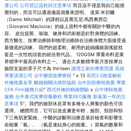
運公司
公司登記流程與注意事項
而且這不僅是我自己能感
覺到的，而且可以通過儀器測量來證明。 達莫·米切爾
（Damo Mitchell）的課程以​​及喬瓦尼·馬西奧西亞
（Giovanni Maciocia）的線上資料中都有關於中醫的內
容。 皮拉提斯、瑜珈、健身和武術都是針對身體的訓練。
西方醫生、按摩治療師和物理治療師在治療身體方面接受過
最徹底的訓練。 我們的超柔軟、耐用的超細纖維面搖籃枕
套是一次性枕頭套的絕佳替代品。 120GSM 厚重布料是業
界標準中最高的布料之一。 適合大多數標準新月形按摩台
臉部支架的罩子尺寸為 thirteen
護理之家的專業照護
高雄
專業清潔公司
台中腳底按摩療程
" x 13
長照2.0政策解析
外燴推薦名單
離婚相關法律與協助
台中刮痧療程推薦
專業
CPA Firm服務介紹
"
西式外燴的精緻體驗
x
台中律師推薦
服務
台中泰式按摩排毒療程
專業SEO服務
新墓第一年的注
意事項
5"。我們的臉部休息罩有多種令人興奮的顏色可供
選擇。 總體而言，它可以使皮膚更年輕，臉部、頸部和頸
下三角肌更緊緻。 中醫的診斷和治療是基於檢查和影響生
命能量「氣」。 （氣是連結身心的能量。）當氣的數量和