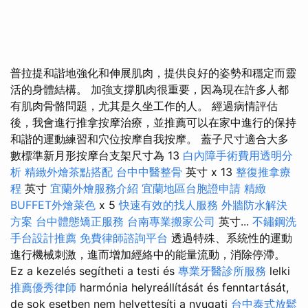
普拉提和諧地強化和伸展肌肉，提供良好的姿勢和穩定而靈
活的身體結構。 加強支撐肌肉很重要，因為現在許多人都
有肌肉骨骼問題，尤其是久坐工作的人。 經過病情評估
後，我會進行推拿按摩治療，並推薦可以在家中進行的保持
和諧的運動練習和穴位按摩自我按摩。 蓋子尺寸適合大多
數標準新月形按摩台支架尺寸為 13
白內障手術費用透明分
析
精緻外燴茶點搭配
台中中醫整骨
英寸 x 13
整復推拿療
程
英寸
宜蘭外燴服務介紹
宜蘭地區台胞證申請
精緻
BUFFET外燴菜色
x 5
快速有效的找人服務
外牆防水解決
方案
台中體態矯正服務
台南專業搬家公司
英寸...
不鏽鋼洗
手台設計推薦
免費律師諮詢平台
透過特殊、系統性的運動
進行機械刺激，進而增加經絡中的能量流動，消除停滯。
Ez a kezelés segítheti a testi és
專業牙醫診所服務
lelki
推薦優秀律師
harmónia helyreállítását és fenntartását,
de sok esetben nem helyettesíti a nyugati
台中泰式放鬆