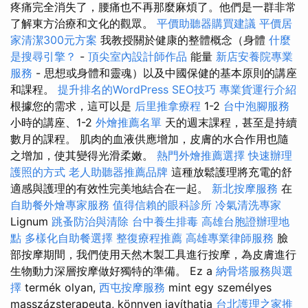
疼痛完全消失了，腰痛也不再那麼麻煩了。他們是一群非常
了解東方治療和文化的觀眾。
平價助聽器購買建議
平價居
家清潔300元方案
我教授關於健康的整體概念（身體
什麼
是搜尋引擎？
-
頂尖室內設計師作品
能量
新店安養院專業
服務
- 思想或身體和靈魂）以及中國保健的基本原則的講座
和課程。
提升排名的WordPress SEO技巧
專業貨運行介紹
根據您的需求，這可以是
后里推拿療程
1-2
台中泡腳服務
小時的講座、1-2
外燴推薦名單
天的週末課程，甚至是持續
數月的課程。 肌肉的血液供應增加，皮膚的水合作用也隨
之增加，使其變得光滑柔嫩。
熱門外燴推薦選擇
快速辦理
護照的方式
老人助聽器推薦品牌
這種放鬆護理將充電的舒
適感與護理的有效性完美地結合在一起。
新北按摩服務
在
自助餐外燴專家服務
值得信賴的眼科診所
冷氣清洗專家
Lignum
跳蚤防治與清除
台中養生排毒
高雄台胞證辦理地
點
多樣化自助餐選擇
整復療程推薦
高雄專業律師服務
臉
部按摩期間，我們使用天然木製工具進行按摩，為皮膚進行
生物動力深層按摩做好獨特的準備。 Ez a
納骨塔服務與選
擇
termék olyan,
西屯按摩服務
mint egy személyes
masszázsterapeuta, könnyen javíthatja
台北護理之家推