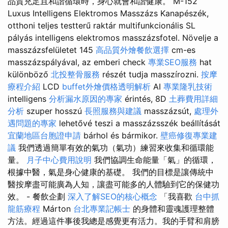
品質充足且和諧循環時，身心就會和諧健康。 M-152
Luxus Intelligens Elektromos Masszázs Kanapészék,
otthoni teljes testterű raktár multifunkcionális SL
pályás intelligens elektromos masszázsfotel. Növelje a
masszázsfelületet 145
高品質外燴餐飲選擇
cm-es
masszázspályával, az emberi check
專業SEO服務
hat
különböző
北投整骨服務
részét tudja masszírozni.
按摩
療程介紹
LCD
buffet外燴價格透明解析
AI
專業隆乳技術
intelligens
分析漏水原因的專家
érintés, 8D
土葬費用詳細
分析
szuper hosszú
長照服務與建議
masszázsút,
處理外
遇問題的專家
lehetővé teszi a masszázsszék beállítását
宜蘭地區台胞證申請
bárhol és bármikor.
壁癌修復專業建
議
我們透過簡單有效的氣功（氣功）練習來收集和循環能
量。
月子中心費用說明
我們協調生命能量「氣」的循環，
根據中醫，氣是身心健康的基礎。 我們的目標是讓傳統中
醫按摩盡可能廣為人知，讓盡可能多的人體驗到它的保健功
效。 - 餐飲企劃
深入了解SEO的核心概念
「我喜歡
台中抓
龍筋療程
Márton
台北專業記帳士
的身體和靈魂護理整體
方法。經過這件事後我總是感覺更有活力。我的手臂和肩膀