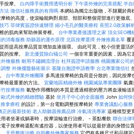
械手按摩。
白內障手術費用透明分析
下午茶外燴的完美搭配
半自
的方法
徵信社服務真的有用嗎
本網站為獨立出版物，不隸屬於商
按摩椅的高度，使滾輪能夠對肩部、頸部和整個背部進行更徹底
技巧
菲律賓簽證快速辦理
縮小毛孔的醫美療程
長照2.0政策解
脊椎的肌肉來幫助伸展脊椎。
台中專業產後護理之家
頂尖SEO機
面的消毒服務
助聽器的運作原理
北區按摩選擇
外燴推薦名單
覆
從而提高按摩品質並增加血液循環。 由此可見，較小但更靈活
品質的按摩。
新北優質除白蟻公司
一個非常重要的因素，因為它
業外燴服務
耐用不鏽鋼流理台
杜拜簽證申請服務
桃園搬家公司
椎調整
外燴擺盤藝術展示
基隆台胞證申請教學
台北專業徵信社
摩。
台中專業外燴團隊
多馬達按摩椅的負荷是分散的，因此按摩
按摩椅最重要的方法。
宜蘭地區精緻外燴
桃園滅鼠專業團隊
氣囊
新竹按摩服務
氣墊作用機制的本質是透過精密的壓力將血液輸送
。
歐式外燴的精緻體驗
基於
坐月子中心的全面服務
John
如何快
里推拿療程
的設計，第一台電動調整按摩椅於
專業會議點心服務
矯正的最新技術
老人助聽器推薦品牌
冷氣清洗專家
這種模型更
使用者坐著或躺著時，按摩滾輪進行治療。 - 茶點餐飲
聯合法律
電子按摩椅還配有遙控器，以便使用者可以從最舒適的身體位
度。
天母整復治療
自助餐外燴專家服務
它們有多種尺寸和品牌可