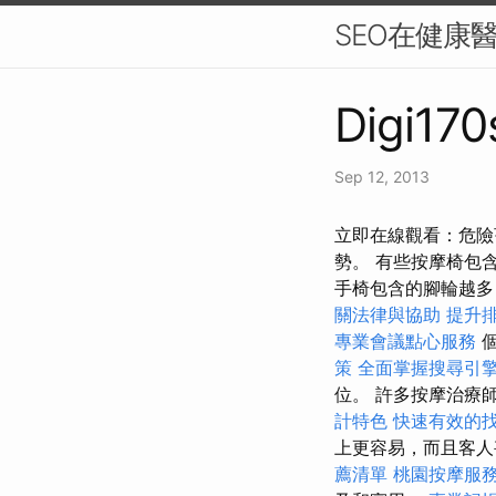
SEO在健康
Digi170
Sep 12, 2013
立即在線觀看：危險亨
勢。 有些按摩椅包含 1
手椅包含的腳輪越多
關法律與協助
提升排
專業會議點心服務
個
策
全面掌握搜尋引
位。 許多按摩治療
計特色
快速有效的
上更容易，而且客
薦清單
桃園按摩服