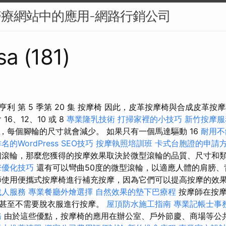
醫療網站中的應用-網路行銷公司
sa (181)
利 第 5 季第 20 集 按摩椅 因此，皮革按摩椅與合成皮革按
6、12、10 或 8
專業隆乳技術
打掃家裡的小技巧
新竹按摩服
，每個腳輪的尺寸就會減少。 如果只有一個馬達驅動 16
耐用不
名的WordPress SEO技巧
按摩執照培訓班
卡式台胞證的申請
滾輪，那麼您獲得的按摩效果取決於微型滾輪的品質、尺寸和
擎優化技巧
還有可以彎曲50度的微型滾輪，以適應人體的肩膀、
師使用便攜式按摩椅進行補充按摩，因為它們可以提高按摩的效
找人服務
專業餐廳外燴選擇
自然效果的墊下巴療程
按摩師在按摩
人甚至不需要脫衣服進行按摩。
屋頂防水施工指南
專業記帳士事
務
由於這些優點，按摩椅的應用在辦公室、戶外節慶、商場等公