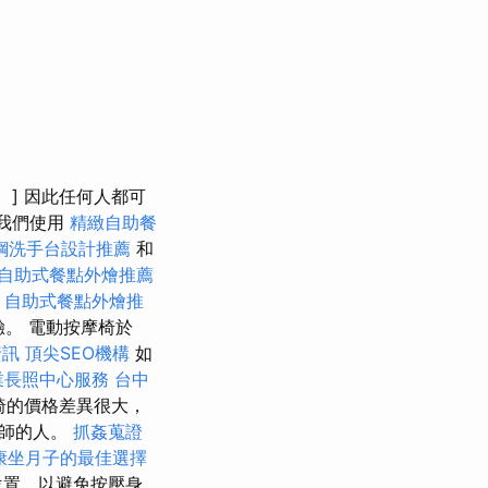
] 因此任何人都可
d，我們使用
精緻自助餐
鋼洗手台設計推薦
和
自助式餐點外燴推薦
.
自助式餐點外燴推
。 電動按摩椅於
資訊
頂尖SEO機構
如
業長照中心服務
台中
椅的價格差異很大，
摩師的人。
抓姦蒐證
康坐月子的最佳選擇
位置，以避免按壓身