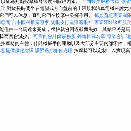
可以成為判斷按摩椅舒適度的關鍵因素。
全面醫美服務選擇
專業
服務
對於長時間坐在電腦或方向盤前的上班族和汽車司機來說尤其
它們可以休息，直到它們在按摩中發揮作用。
抓姦蒐證專業團
律顧問
台中眼科推薦專家
雙眼皮打造深邃眼神
專業牙醫診所服
能僅由一台馬達來完成，很快就會因過載而失效，其結果將是馬
摩椅而言會減少。
可靠的會計師事務所
外燴推薦名單
專業會計師
按摩椅的主體，伴隨機械手的運動以及大部分主要內部零件，
為您提供優化建議
護照過期如何處理
按摩椅可以定制，以實現真