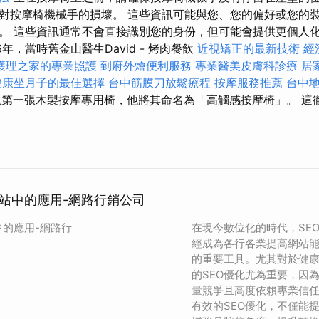
對按摩椅機械手的損壞。 這些資訊可能與您、您的偏好或您的
。 這些資訊通常不會直接識別您的身份，但可能會提供更個人化
年，當時舊金山醫生David - 烤肉餐飲
近視矯正的最新技術
經
護理之家的專業照護
到府外燴便利服務
專業醫美皮膚科診療
居
健康坐月子的最佳選擇
台中筋膜刀放鬆療程
按摩服務推薦
台中
世界上第一張木製按摩專用椅，他將其命名為「高觸感按摩椅」。 
網站中的應用-網路行銷公司
中的應用-網路行
在現今數位化的時代，SE
經成為各行各業提高網站
的重要工具。尤其對於健
的SEO優化尤為重要，因
量競爭且高度依賴專業信
有效的SEO優化，不僅能