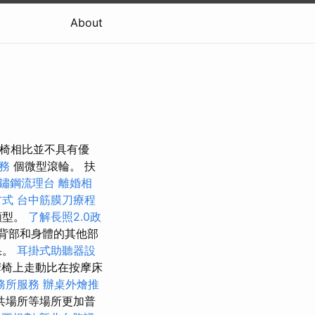
About
摩椅相比並不具有優
務
個微型滾輪。 扶
鏽鋼流理台
離婚相
方式
台中筋膜刀療程
類型。
了解長照2.0政
背部和身體的其他部
果。
耳掛式助聽器設
椅上走動比在按摩床
務所服務
辦桌外燴推
共場所等場所更加普