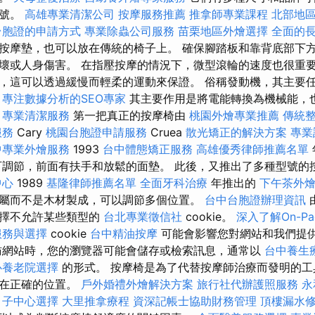
型號。
高雄專業清潔公司
按摩服務推薦
推拿師專業課程
北部地
台胞證的申請方式
專業除蟲公司服務
苗栗地區外燴選擇
全面的
按摩墊，也可以放在傳統的椅子上。 確保腳踏板和靠背底部下
壞或人身傷害。 在指壓按摩的情況下，微型滾輪的速度也很重要
，這可以透過緩慢而輕柔的運動來保證。 俗稱發動機，其主要
。
專注數據分析的SEO專家
其主要作用是將電能轉換為機械能，也
。
專業清潔服務
第一把真正的按摩椅由
桃園外燴專業推薦
傳統
服務
Cary
桃園台胞證申請服務
Cruea
散光矯正的解決方案
專業
中專業外燴服務
1993
台中體態矯正服務
高雄優秀律師推薦名單
調節，前面有扶手和放鬆的面墊。 此後，又推出了多種型號的
中心
1989
基隆律師推薦名單
全面牙科治療
年推出的
下午茶外
屬而不是木材製成，可以調節多個位置。
台中台胞證辦理資訊
選擇不允許某些類型的
台北專業徵信社
cookie。
深入了解On-Pag
服務與選擇
cookie
台中精油按摩
可能會影響您對網站和我們提
訪網站時，您的瀏覽器可能會儲存或檢索訊息，通常以
台中養生
心養老院選擇
的形式。 按摩椅是為了代替按摩師治療而發明的工
持在正確的位置。
戶外婚禮外燴解決方案
旅行社代辦護照服務
永
月子中心選擇
大里推拿療程
資深記帳士協助財務管理
頂樓漏水