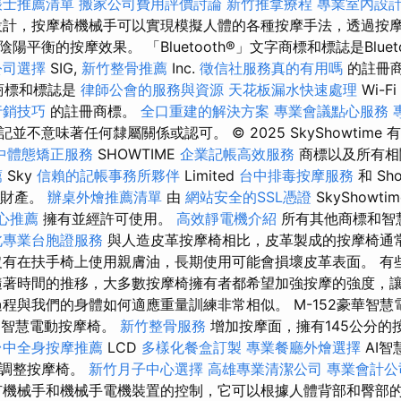
帳士推薦清單
搬家公司費用評價討論
新竹推拿療程
專業室內設
計，按摩椅機械手可以實現模擬人體的各種按摩手法，透過按
平衡的按摩效果。 「Bluetooth®」文字商標和標誌是Blueto
公司選擇
SIG,
新竹整骨推薦
Inc.
徵信社服務真的有用嗎
的註冊
字商標和標誌是
律師公會的服務與資源
天花板漏水快速處理
Wi-Fi
行銷技巧
的註冊商標。
全口重建的解決方案
專業會議點心服務
不意味著任何隸屬關係或認可。 © 2025 SkyShowtime 
中體態矯正服務
SHOWTIME
企業記帳高效服務
商標以及所有相
薦
Sky
信賴的記帳事務所夥伴
Limited
台中排毒按摩服務
和 Sh
. 的財產。
辦桌外燴推薦清單
由
網站安全的SSL憑證
SkyShowti
心推薦
擁有並經許可使用。
高效靜電機介紹
所有其他商標和智
北專業台胞證服務
與人造皮革按摩椅相比，皮革製成的按摩椅通
沒有在扶手椅上使用親膚油，長期使用可能會損壞皮革表面。 有
隨著時間的推移，大多數按摩椅擁有者都希望加強按摩的強度，
過程與我們的身體如何適應重量訓練非常相似。 M-152豪華智
道智慧電動按摩椅。
新竹整骨服務
增加按摩面，擁有145公分的
台中全身按摩推薦
LCD
多樣化餐盒訂製
專業餐廳外燴選擇
AI
地調整按摩椅。
新竹月子中心選擇
高雄專業清潔公司
專業會計公
有機械手和機械手電機裝置的控制，它可以根據人體背部和臀部