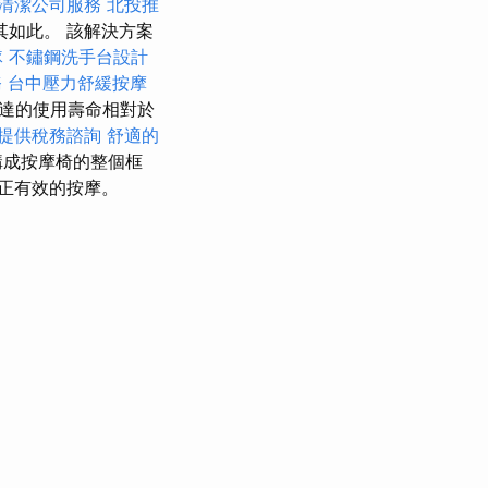
清潔公司服務
北投推
如此。 該解決方案
隊
不鏽鋼洗手台設計
務
台中壓力舒緩按摩
達的使用壽命相對於
提供稅務諮詢
舒適的
構成按摩椅的整個框
正有效的按摩。