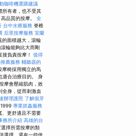
動咖啡機選購建議
標所有者，也不受其
、高品質的按摩。
全
析
台中水療服務
脊椎
構
后里按摩服務
宜蘭
蓋的面積越大，滾輪
的滾輪能夠比大而剛
直接負責按摩！
值得
的推薦服務
輔聽器的
按摩椅採用獨立的馬
也適合治療目的。 身
按摩會壓縮肌肉，效
到全身，從而刺激血
速辦理護照
了解假牙
1999
專業抓姦服務
寬、更舒適且不需要
事務所介紹
高雄的台
置選擇所需按摩的類
供選擇，還有一些使