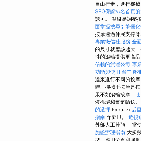
自由行走，進行機
SEO保證排名首頁
認可。 關鍵是調整
面掌握搜尋引擎優化
按摩透過伸展支撐
專業徵信社服務
全
的尺寸就應該越大，
性的滾輪提供更高
信賴的貨運公司
專
功能與使用
台中脊
達來進行不同的按
體、機械手按摩是
果不如滾輪按摩。
液循環和氧氣輸送
的選擇
Fanuzzi
后
指南
年問世。
近視
外部人工幹預。 當
胞證辦理指南
大多數
型、應用位置和強