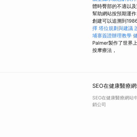
體時臀部的不適以及
幫助網站按預期運作
創建可以追溯到1986
擇
塔位規劃與建議
埔寨簽證辦理教學
Palmer製作了
按摩療法，
SEO在健康醫療
SEO在健康醫療網站
銷公司