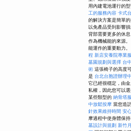
用內建電池運行的
工的服務內容
卡式
的解決方案是簡單的
以免產品受到影響損
背部需要更多的休息
作為機械能的來源
能運作的重要動力
程
新店安養院專業
墓園規劃與選擇
台
術
這張椅子的高度可
是
台北台胞證辦理
它已經很穩定，由金
私權，因此您可以
某些類型的
納骨塔
中放鬆按摩
當您造
針效果維持時間
安
摩過程中使身體保
墓設計與規劃
新竹