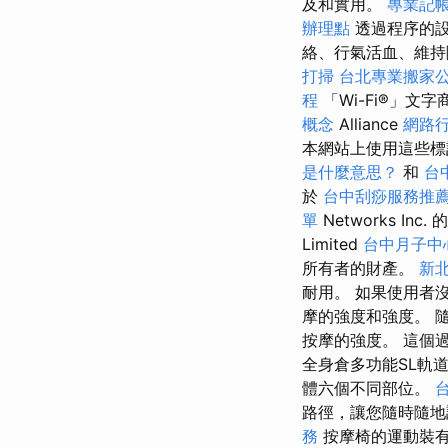
及和實用。
專業記
辦理點
透過程序的設
絡、行氣活血、維持陰陽
打掃
台北專業搬家
程
「Wi-Fi®」文
概念
Alliance
網路
本網站上使用這些標記並
是什麼意思？
和
台
於
台中刮痧服務推
單
Networks Inc
Limited
台中月子中
所有者的財產。
新
耐用。 如果使用者
摩的強度和強度。 
按摩的強度。 這個
全身倉多功能SL軌
體六個不同部位。
路徑，讓您隨時隨
務
按摩椅的運動裝