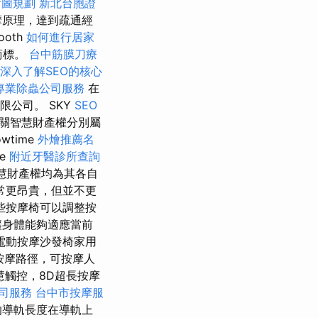
計圖規劃
新北台胞證
摩原理，達到疏通經
oth
如何進行居家
商標。
台中筋膜刀療
深入了解SEO的核心
專業除蟲公司服務
在
有限公司。 SKY
SEO
關智慧財產權分別屬
owtime
外燴推薦名
me
附近牙醫診所查詢
慧財產權均為其各自
常更昂貴，但並不更
些按摩椅可以調整按
讓身體能夠適應當前
慧電動按摩沙發椅家用
按摩路徑，可按摩人
智慧觸控，8D超長按摩
司服務
台中市按摩服
的導軌長度在導軌上