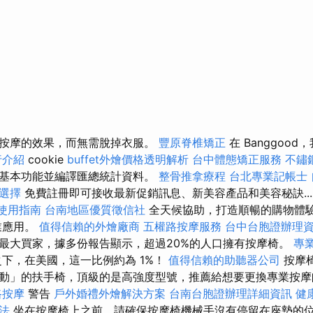
按摩的效果，而無需脫掉衣服。
豐原脊椎矯正
在 Banggoo
行介紹
cookie
buffet外燴價格透明解析
台中體態矯正服務
不鏽
基本功能並編譯匯總統計資料。
整骨推拿療程
台北專業記帳士
選擇
免費註冊即可接收最新促銷訊息、新美容產品和美容秘訣..
使用指南
台南地區優質徵信社
全天候協助，打造順暢的購物體驗
業應用。
值得信賴的外燴廠商
五權路按摩服務
台中台胞證辦理
最大買家，據多份報告顯示，超過20%的人口擁有按摩椅。
專
之下，在美國，這一比例約為 1%！
值得信賴的助聽器公司
按摩
動」的扶手椅，頂級的是高強度型號，推薦給想要更換專業按
路按摩
警告
戶外婚禮外燴解決方案
台南台胞證辦理詳細資訊
健
法
坐在按摩椅上之前，請確保按摩椅機械手沒有停留在座墊的