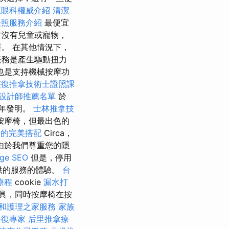
區眼科權威介紹
清潔
長照服務介紹
最便宜
方沒有兒童或寵物，
。 在其他情況下，
任務是產生驅動扭力
是支持機械​​按摩功
整復推拿技術士證照課
設計師推薦名單
於
年發明。
士林推拿技
按摩椅，但最出色的
燴的完美搭配
Circa，
由於我們尊重您的隱
e SEO
但是，停用
供的服務的體驗。
台
療程
cookie
漏水打
具，同時按摩椅在按
和護理之家服務
家族
修復專家
后里推拿療