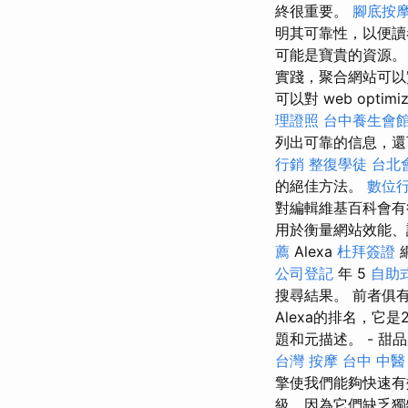
終很重要。
腳底按
明其可靠性，以便讀
可能是寶貴的資源。 透
實踐，聚合網站可以
可以對 web optimiz
理證照
台中養生會
列出可靠的信息，還
行銷
整復學徒
台北
的絕佳方法。
數位
對編輯維基百科會有
用於衡量網站效能、
薦
Alexa
杜拜簽證
公司登記
年 5
自助
搜尋結果。 前者俱
Alexa的排名，它
題和元描述。 - 甜
台灣 按摩
台中 中醫
擎使我們能夠快速有
級，因為它們缺乏獨