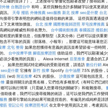
不正確的音譯了）。 上述搜尋引擎優化也顯著改變了搜尋結果
府外燴
台胞證台中
有時，某些頁麵包含許多關鍵字以使其更易
少資訊。
天母 撥筋
外燴推薦
seo服務
新北 按摩
seo是什麼
台北
向搜尋引擎表明您的網站是值得信賴的來源。 這些頁面透過提
的上下文來增加價值。
台北 按摩
國際整復師證照
草屯按摩推薦
提高網站的權威性和排名潛力。
台中國術館推薦
泰國簽證
撥筋創
迎程度的重要信息，但點擊類型（及其分佈）已經可以提供重
包含不可靠的頁面（部落格、小報等），那麼這可能意味著您正
按摩
北屯 整骨
如果您想獲得有意義的資訊並希望節省一些時間
得的。
台中按摩平價
腳底按摩證照
借助這些，我們可以顯著減少
少看無用的頁面）。 Alexa Internet
后里推拿
是適合的工
ise）。 如果您想測試特定網站的受歡迎程度，請造訪
數位行銷
Al
。
seo是什麼
它擁有
新竹 按摩
Spotify
台中油壓
7.5% 的股份
撥筋
(wd)
附近按摩
42% 的股份。
沙鹿按摩
這可能包括意見、
外燴
還值得關注的是舊名稱，它們也有多種形式（有時它們已經
擎都可以執行簡單（只需鍵入您要尋找的關鍵字）和複雜搜尋。
借助後者，我們可以搜尋複雜的術語，這可以使我們的工作變
o服務
搜尋引擎給出的結果可能是捏造的、有偏見的或純粹是誹
 撥筋
登記公司
按摩證照考試
在文章中使用資訊之前，考慮資訊