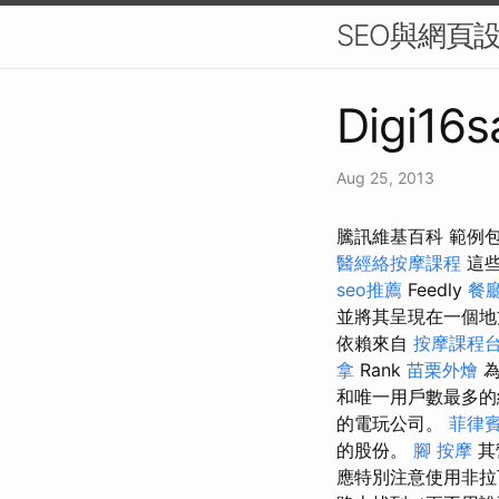
SEO與網頁
Digi16s
Aug 25, 2013
騰訊維基百科 範例
醫經絡按摩課程
這些
seo推薦
Feedly
餐
並將其呈現在一個地方
依賴來自
按摩課程
拿
Rank
苗栗外燴
為
和唯一用戶數最多
的電玩公司。
菲律
的股份。
腳 按摩
其
應特別注意使用非拉