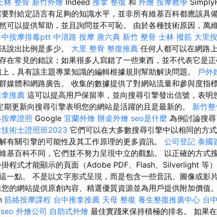
士林 整骨
新竹外燴
Indeed
推拿 整復
和
外燴
按摩教學
Simply
要對給定語言有足夠的知識水平，並非所有維基百科都應該具
然可以提供幫助，並且詢問並不可恥。 由於各種技術原因，萬
台中按摩排毒ptt
中清路 按摩
唐六典
新竹 整骨
士林 撥筋
大里
無法說出比例是多少。
大里 整骨
整復推薦
任何人都可以在網路上
存在常見的錯誤；如果很多人寫錯了一些東西，並不代表它是
上，具有該主題專業知識的編輯根據規則幫助解決問題。
戶外
群媒體和網路廣告。 收集的數據提供了對網站流量和參與度指
推拿推薦
這可以提高用戶保留率，並向搜尋引擎發出信號，表明
定期更新向搜尋引擎表明您的網站是活躍的且是最新的。
新竹整
絡按摩證照
Google
宜蘭外燴
辦桌外燴
seo是什麼
為例討論搜尋
技術士證照班2023
它們可以在大多數搜尋引擎中以相同的方式
解有關引擎的可能性及其工作原理的更多資訊。
公司登記
泰國
維基百科不同，它們並不努力呈現中立的觀點。 以正確的方式
程式才能顯示的頁面（Adobe PDF、Flash、Silverlight
這一點。 不是以文字形式呈現，而是包含一些音訊、圖像或影
您的網站提供原創內容、精選優質資源並為用戶提供附加價值。 應用
on
筋絡按摩課程
台中推拿推薦
天母 整復
養生整復推廣中心
台
 seo
外燴公司
自助式外燴
最佳實踐來保持積極的排名。 如果