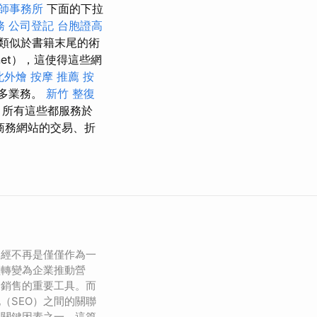
師事務所
下面的下拉
務
公司登記
台胞證高
類似於書籍末尾的術
net），這使得這些網
北外燴
按摩 推薦
按
多業務。
新竹 整復
，所有這些都服務於
商務網站的交易、折
已經不再是僅僅作為一
經轉變為企業推動營
加銷售的重要工具。而
（SEO）之間的關聯
的關鍵因素之一。這篇