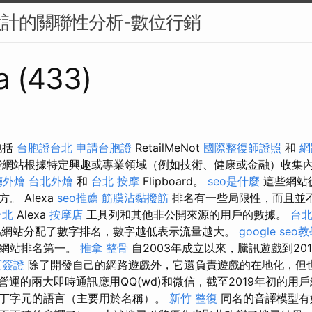
設計的關聯性分析-數位行銷
a (433)
包括
台胞證台北
申請台胞證
RetailMeNot
國際整復師證照
和
網
網站根據特定興趣或專業領域（例如技術、健康或金融）收集
廳外燴
台北外燴
和
台北 按摩
Flipboard。
seo是什麼
這些網站
。 Alexa
seo推薦
筋膜沾黏撥筋
排名有一些局限性，而且並
台北
Alexa
按摩店
工具列和其他非公開來源的用戶的數據。
台北
網站分配了數字排名，數字越低表示流量越大。
google seo
的網站排名第一。
推拿 整骨
自2003年成立以來，騰訊遊戲到20
賓簽證
除了開發自己的網路遊戲外，它還負責遊戲的在地化，但
營運的兩大即時通訊應用QQ(wd)和微信，截至2019年初的用戶
丁字元的語言（主要用於名稱）。
新竹 整復
同名的音譯模型有