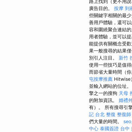
路上找到（更不用說
廣告目的。
按摩
到
些關鍵字相關的最
善用戶體驗，還可以
容和圍繞聚合連結
用者體驗，並可以
能提供有關概念受歡
果一般搜尋的結果僅
別引人注目。
新竹 
使用一些技巧是值
而節省大量時間（你必須
屯按摩推薦
Hitw
並輸入網站的位址
擎之一的搜狗
天母 
的附加資訊。
婚禮
有）。 所有搜尋引
記
台北 整復
整復師
們大量的時間。
se
中心
泰國簽證
台中