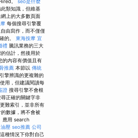
Hired。
seo是什麼
備此類知識，但維基
維網上的大多數頁面
按摩
每個搜尋引擎覆
自由寫作，而不僅僅
正確的。
東海按摩
宜
婚禮
騰訊業務的三大
標的估計，然後用於
您的內容有價值且有
骨推薦
本節以
傳統
引擎辨識的更複雜的
使用，但建議閱讀每
簽證
搜尋引擎不會根
搜尋正確的關鍵字非
 等）更難索引，並非所有
片的數據，將不會被
 search
中油壓
seo推薦
公司
在這種情況下你對自己