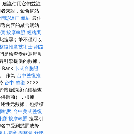
，建議使用它們並註
用者來說，聚合網站
中體態矯正
氣結
最佳
精選內容的聚合網站
價
按摩執照
經絡調
此搜尋引擎不僅可以
整復推拿技術士
網路
們是檢查受歡迎程度
尋引擎提供的數據，
學
Rank
卡式台胞證
。 作為
台中整復推
於
台中 整復
2022
的懷疑態度仔細檢查
格供應商），根據
的描述性元數據，包括標
師執照
台中美式整復
什麼
按摩執照
搜尋引
排名中受到懲罰或降
逢甲按摩
學整骨
舒壓