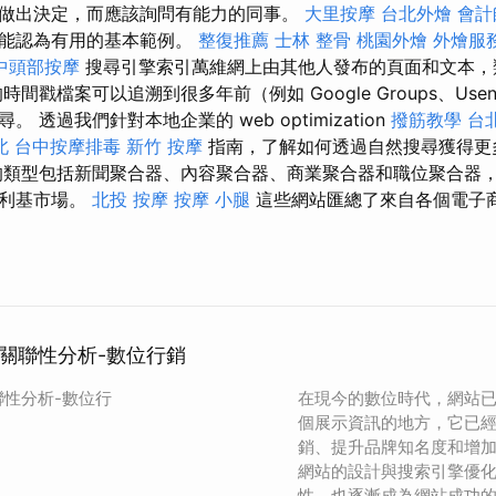
做出決定，而應該詢問有能力的同事。
大里按摩
台北外燴
會計
可能認為有用的基本範例。
整復推薦
士林 整骨
桃園外燴
外燴服
中頭部按摩
搜尋引擎索引萬維網上由其他人發布的頁面和文本，
間戳檔案可以追溯到很多年前（例如 Google Groups、Use
 透過我們針對本地企業的 web optimization
撥筋教學
台
北
台中按摩排毒
新竹 按摩
指南，了解如何透過自然搜尋獲得更
類型包括新聞聚合器、內容聚合器、商業聚合器和職位聚合器
和利基市場。
北投 按摩
按摩 小腿
這些網站匯總了來自各個電子
的關聯性分析-數位行銷
聯性分析-數位行
在現今的數位時代，網站
個展示資訊的地方，它已
銷、提升品牌知名度和增
網站的設計與搜索引擎優化
性，也逐漸成為網站成功