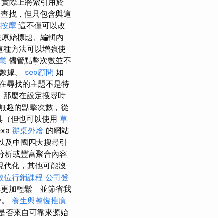
，實際上將索引用於
於查找，但只包含與這
 按摩
這不僅可以改
供原始標題、編輯內
這種方法可以增強使
業
儘管點擊次數並不
要數據。
seo顧問
如
在尋找的主題不是特
，那麼在設定搜尋時
無趣的點擊次數，從
具（但也可以使用
草
exa
辦桌外燴
的網站
，以及中國四大搜尋引
分析或豐富聚合內容
現代化，其他可能沒
數位行銷課程
公司登
得更加輕鬆，並節省我
謗。
養生與整復推廣
是否來自可靠來源始