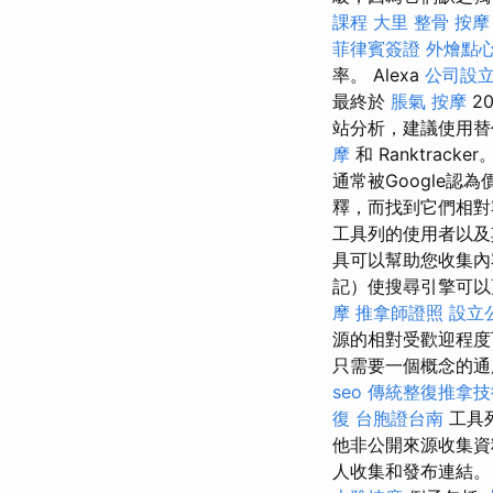
課程
大里 整骨
按摩
菲律賓簽證
外燴點
率。 Alexa
公司設
最終於
脹氣 按摩
2
站分析，建議使用
摩
和 Ranktracker
通常被Google
釋，而找到它們相對容
工具列的使用者以及其他
具可以幫助您收集內
記）使搜尋引擎可以
摩
推拿師證照
設立
源的相對受歡迎程度
只需要一個概念的通
seo
傳統整復推拿技
復
台胞證台南
工具
他非公開來源收集資
人收集和發布連結