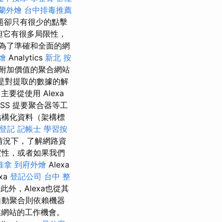
蘭外燴
台中排毒推薦
題卻只有很少的點擊
但它有很多局限性，
為了準確和全面的網
燴
Analytics
新北 按
附加價值的聚合網站
分是對提取的數據的解
要從使用 Alexa
RSS 提要聚合器等工
結構化資料（架構標
登記
記帳士
學習按
情況下，了解網路資
實性，或者如果我們
推拿
到府外燴
Alexa
xa
登記公司
台中 整
此外，Alexa也從其
自動聚合則依賴機器
網站的工作機會。