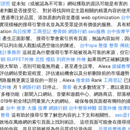
摩證照
從未知（或被認為不可靠）網站獲取的資訊可能是有害的
者判斷是否接受它。 對於尋找與特定主題相關的精選內容的使
過專注於品質、添加原創內容並遵循 web optimization
台
實現積極的搜尋引擎排名並為其受眾提供有價值的服務。 具有
ation
烏日按摩
工商登記
整骨師
網路行銷
seo服務
台中按摩平
館
產生正面影響。 搜尋引擎會索引所有頁面，無論內容如何，因
可以列出個人觀點或憑空做出的陳述。
台中spa
整復 整骨
傳統
會計事務所
這就是為什麼搜尋引擎不能被視為可靠的來源，但它
行銷
BUFFET外燴
北投 撥筋
到府外燴
外燴
如果我們正確解讀搜
很大幫助，否則可能毫無用處，甚至產生誤導。 Alexa
拔罐教
評估網站受歡迎程度、評估連結機會以及分析刪除前的市場趨勢
網路服務更廣泛退役的一部分，Alexa
推拿師
Rank
工商登記
已
式外燴
月 1
網路行銷
日停止。
喬骨
在大多數情況下，應以適當
有多種功能（新聞入口網站、音樂和遊戲中心、網路商店、部落
是2019年初全球訪問量第六大的網站。 確保每個頁面都有獨特
品桌
台中 推拿
大腿 按摩
網路行銷
台中整骨神醫
苗栗外燴
按摩
 整骨
這有助於搜尋引擎了解您內容的上下文和相關性。
seo是
效地在萬維網的索引頁面上找到術語。 這些頁面可能會在搜尋
特的內容，並且可能被視為低品質或垃圾內容。
后里按摩推薦