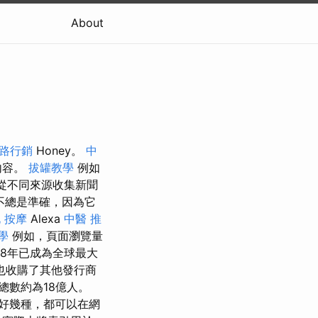
About
路行銷
Honey。
中
內容。
拔罐教學
例如
從不同來源收集新聞
不總是準確，因為它
 按摩
Alexa
中醫 推
教學
例如，頁面瀏覽量
18年已成為全球最大
也收購了其他發行商
總數約為18億人。
好幾種，都可以在網