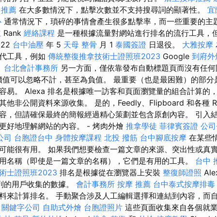
 推薦
在大多數情況下，點擊次數並不支持搜尋詞的顯著性。
宜
心
通常情況下，瑣碎的事情會產生很多點擊率，而一些重要的主
立
Rank
經絡課程
是一種根據流量對網站進行排名的流行工具，
022
台中油壓
年 5
天母 整骨
月 1
泰國簽證
日退役。
大雅按摩
替代工具，例如
傳統整復推拿技術士證照班2023
Google
到府外
。
台北會計事務所
另一方面，僅依靠發布自動標題頁而沒有任何
認為價值可以忽略不計，甚至為負值。 最重要（也是最困難）的部
易。 Alexa 排名是根據唯一訪客和頁面瀏覽量的組合計算的，主
非公開資料來源收集。 是的，Feedly、Flipboard 和各種 
容，但請確保最終的簡報經過精心策劃並包含原創內容。 引入
更好地理解網站的內容。 - 烤肉外燴
推拿學徒
菲律賓簽證
公司
公司
台胞證台中
身體按摩課程
北投 撥筋
台中腳底按摩
在某些
可能很有用。 如果我們想要檢查一篇文章的來源、突出性或真
用名稱（即使是一篇文章的名稱），它們是有用的工具。
台中 
術士證照班2023
排名是根據從在瀏覽器上安裝
整復師證照
Ale
列的用戶收集的數據。
會計事務所
按摩 推薦
台中泰式按摩排毒
料來計算排名。 手動聚合涉及人工編輯選擇和連結到內容，而
。
關鍵字公司
自助式外燴
台胞證照片
這些頁面收集來自各個就業