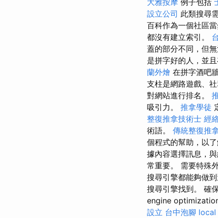
大雅按摩
例子包括
設立公司
此類搜尋需
百科作為一個社區當
都沒有建立索引。
蓋的部分不同，但
是拼字好的人，並且
蘭外燴
在拼字酒吧牆
支柱是網路遊戲、社
對網站進行排名。
吸引力。
推拿學徒
整復推拿技術士
經
術語。
傳統整復推拿
個程式的幫助，以了
據內容選擇訊息，與
常重要。 需要特殊外掛
搜尋引擎都能夠做到
搜尋引擎找到。 確保
engine optimizati
設立
台中泡腳
local