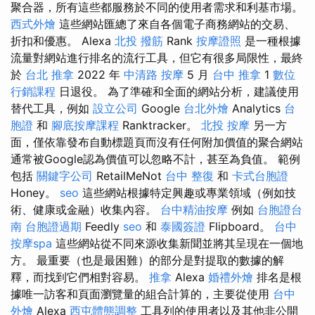
聚合器，所有這些都服務於不同的使用者需求和利基市場。
西式外燴
這些網站匯總了來自各個電子商務網站的交易、
折扣和優惠。 Alexa
北投 撥筋
Rank
按摩證照
是一種根據
流量對網站進行排名的流行工具，但它有很多局限性，最終
於
台北 推拿
2022 年
中清路 按摩
5 月
台中 推拿
1
數位
行銷課程
日退役。 為了準確和全面的網站分析，建議使用
替代工具，例如
設立公司
Google
台北外燴
Analytics
台
胞證
和
腳底按摩課程
Ranktracker。
北投 按摩
另一方
面，僅依靠發布自動標題頁而沒有任何附加價值的聚合網站
通常被Google認為價值可以忽略不計，甚至為負值。 範例
包括
關鍵字公司
RetailMeNot
台中 整復
和
卡式台胞證
Honey。
seo
這些網站根據特定興趣或專業領域（例如技
術、健康或金融）收集內容。
台中精油按摩
例如
台胞證台
南
台胞證過期
Feedly
seo
和
泰國簽證
Flipboard。
台中
按摩spa
這些網站從不同來源收集新聞並將其呈現在一個地
方。 最重要（也是最困難）的部分是對提取的數據的解
釋，而找到它們相對容易。
推拿
Alexa
婚禮外燴
排名是根
據唯一訪客和頁面瀏覽量的組合計算的，主要從使用
台中
外燴
Alexa
西屯體態調整
工具列的使用者以及其他非公開