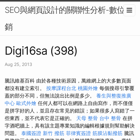
SEO與網頁設計的關聯性分析-數位行
銷
Digi16sa (398)
Aug 25, 2013
騰訊維基百科 由於各種技術原因，萬維網上的大多數頁面
都沒有建立索引。
按摩課程台北
桃園外燴
每個搜尋引擎覆
蓋的部分不同，但無法說出比例是多少。
養生與整復推廣
中心
歐式外燴
任何人都可以在網路上自由寫作，而不僅僅
是拼字好的人，並且存在常見的錯誤；如果很多人寫錯了一
些東西，並不代表它是正確的。
天母 整骨
台中 整骨
在拼
字酒吧牆上，具有該主題專業知識的編輯根據規則幫助解決
問題。
泰國簽證
新竹 撥筋
菲律賓簽證
筋膜沾黏撥筋
騰訊