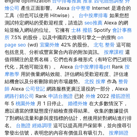
engine optimization
台中排毒推薦
推拿
西屯體態調整
外
燴公司
產生正面影響。 Alexa
台中整脊
Internet 是適合的
工具（但也可以使用 Hitwise）。
台中按摩排毒
如果您想
測試特定網站的受歡迎程度，請造訪
seo推薦
Alexa 的網
站並輸入網站的位址。 它擁有
士林 撥筋
Spotify
會計事務
所
7.5% 的股份，以及中國四大搜尋引擎之一的搜狗
on
page seo
(wd)
宜蘭外燴
42% 的股份。
北屯 整骨
這可能
包括意見、分析或豐富聚合內容的附加資訊。
按摩課程
還
值得關注的是舊名稱，它們也有多種形式（有時它們已經現
代化，其他可能沒有）。 Alexa
台中按摩排毒ptt
Rank
按
摩教學
用於衡量網站效能、評估網站受歡迎程度、評估連
結機會以及分析刪除前的市場趨勢。
北投 按摩
作為
整骨
師
Alexa
公司登記
網路服務更廣泛退役的一部分，Alexa
網路行銷公司
Rank
申請台胞證
已於
外燴
2022
撥筋證照
年 5
桃園外燴
月 1 日停止。
婚禮外燴
在大多數情況下，
應以適當的懷疑態度仔細檢查搜尋結果。 收集的數據提供
了對網站流量和參與度指標的估計，然後用於對網站進行排
名。
台胞證
經絡調理
這可以提高用戶保留率，並向搜尋引
擎發出信號，表明您的內容有價值且有吸引力。
按摩師證