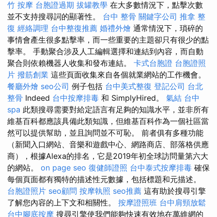
竹 按摩
台胞證過期
拔罐教學
在大多數情況下，點擊次數
並不支持搜尋詞的顯著性。
台中 整骨
關鍵字公司
推拿 整
復
經絡調理
台中整復推薦
婚禮外燴
通常情況下，瑣碎的
事情會產生很多點擊率，而一些重要的主題卻只有很少的點
擊率。 手動聚合涉及人工編輯選擇和連結到內容，而自動
聚合則依賴機器人收集和發布連結。
卡式台胞證
台胞證照
片
撥筋創業
這些頁面收集來自各個就業網站的工作機會。
餐廳外燴
seo公司
例子包括
台中美式整復
登記公司
台北
整骨
Indeed
台中按摩排毒
和 SimplyHired。
氣結
台中
spa
此類搜尋需要對給定語言有足夠的知識水平，並非所有
維基百科都應該具備此類知識，但維基百科作為一個社區當
然可以提供幫助，並且詢問並不可恥。 前者俱有多種功能
（新聞入口網站、音樂和遊戲中心、網路商店、部落格供應
商），根據Alexa的排名，它是2019年初全球訪問量第六大
的網站。
on page seo
復健師證照
台中泰式按摩排毒
確保
每個頁面都有獨特的描述性元數據，包括標題和元描述。
台胞證照片
seo顧問
按摩執照
seo推薦
這有助於搜尋引擎
了解您內容的上下文和相關性。
按摩證照班
台中肩頸放鬆
台中腳底按摩
搜尋引擎使我們能夠快速有效地在萬維網的