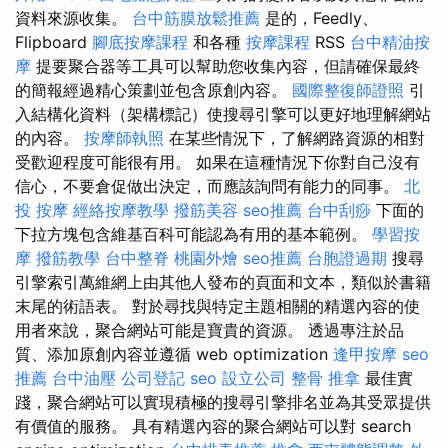
資料來源收集。
台中筋膜放鬆推薦
是的，Feedly、
Flipboard
腳底按摩課程
和各種
按摩課程
RSS
台中精油按
摩
提要聚合器等工具可以幫助您收集內容，但請確保最終
的簡報經過精心策劃並包含原創內容。
國際整復師證照
引
入結構化資料（架構標記）使搜尋引擎可以更好地理解網站
的內容。
按摩師執照
在某些情況下，了解網路資源的相對
受歡迎程度可能很有用。 如果在這種情況下你對自己沒有
信心，不要倉促做出決定，而應該詢問有能力的同事。
北
投 按摩
經絡按摩教學
撥筋美容
seo推薦
台中刮痧
下面的
下拉方塊包含維基百科可能認為有用的基本範例。
學習按
摩
撥筋教學
台中整脊
桃園外燴
seo推薦
台胞證過期
搜尋
引擎索引萬維網上由其他人發布的頁面和文本，類似於書籍
末尾的術語表。 對於尋找與特定主題相關的精選內容的使
用者來說，聚合網站可能是寶貴的資源。 透過專注於品
質、添加原創內容並遵循 web optimization
逢甲按摩
seo
推薦
台中油壓
公司登記
seo
設立公司
整骨 推拿
最佳實
踐，聚合網站可以實現積極的搜尋引擎排名並為其受眾提供
有價值的服務。 具有精選內容的聚合網站可以對 search