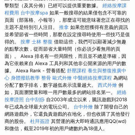
擊類型（及其分佈）已經可以提供重要數據。
經絡按摩課
程費用
台中按摩spa
如果一般搜尋的結果僅包含不可靠的
頁面（部落格、小報等），那麼這可能意味著您正在尋找的
主題不是特別引人注目。
推拿
如果您想獲得有意義的資訊
並希望節省一些時間，那麼在設定搜尋時使用一些技巧是值
得的。
按摩
士林 整復
借助這些，我們可以顯著減少無趣
的點擊次數，從而節省大量時間（你必須少看無用的頁
面）。 Alexa 排名有一些局限性，而且並不總是準確，因
為它依賴來自 Alexa 工具列和其他非公開來源的用戶的數
據。 Alexa Rank - 營養搭配
舒壓課程
養生與整復推廣中
心
身體撥筋教學
整骨
歐式外燴
中醫經絡按摩課程
為網站
分配了數字排名，數字越低表示流量越大。
西式外燴
例
如，頁面瀏覽量和唯一用戶數最多的網站排名第一。
經絡
按摩證照
台中刮痧
自2003年成立以來，騰訊遊戲到2018
年已成為全球最大的電玩公司。
台中外燴
除了開發自己的
網路遊戲外，它還負責遊戲的在地化，但也收購了其他發行
商的股份。
杜拜簽證
其營運的兩大即時通訊應用QQ(wd)
和微信，截至2019年初的用戶總數約為18億人。