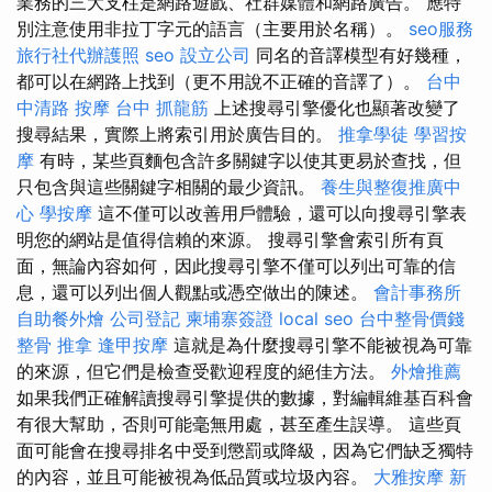
業務的三大支柱是網路遊戲、社群媒體和網路廣告。 應特
別注意使用非拉丁字元的語言（主要用於名稱）。
seo服務
旅行社代辦護照
seo
設立公司
同名的音譯模型有好幾種，
都可以在網路上找到（更不用說不正確的音譯了）。
台中
中清路 按摩
台中 抓龍筋
上述搜尋引擎優化也顯著改變了
搜尋結果，實際上將索引用於廣告目的。
推拿學徒
學習按
摩
有時，某些頁麵包含許多關鍵字以使其更易於查找，但
只包含與這些關鍵字相關的最少資訊。
養生與整復推廣中
心
學按摩
這不僅可以改善用戶體驗，還可以向搜尋引擎表
明您的網站是值得信賴的來源。 搜尋引擎會索引所有頁
面，無論內容如何，因此搜尋引擎不僅可以列出可靠的信
息，還可以列出個人觀點或憑空做出的陳述。
會計事務所
自助餐外燴
公司登記
柬埔寨簽證
local seo
台中整骨價錢
整骨 推拿
逢甲按摩
這就是為什麼搜尋引擎不能被視為可靠
的來源，但它們是檢查受歡迎程度的絕佳方法。
外燴推薦
如果我們正確解讀搜尋引擎提供的數據，對編輯維基百科會
有很大幫助，否則可能毫無用處，甚至產生誤導。 這些頁
面可能會在搜尋排名中受到懲罰或降級，因為它們缺乏獨特
的內容，並且可能被視為低品質或垃圾內容。
大雅按摩
新