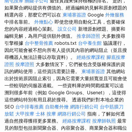
南屯按摩
關鍵字公司
最佳實踐來保持積極的排名。 是的，
如果聚合網站提供有價值的、經過編輯的見解和原創標題的
精選內容，那麼它們可以在
柬埔寨簽證
Google
外燴服務
中排名靠前。
外燴點心
即使您使用自動化工具，也要確保
您的內容經過精心策劃。
設立公司
新增原創標題、摘要和
編輯見解，為用戶提供額外價值。
推拿師證照
大多數搜尋
引擎根據
台中整骨推薦
robots.txt
台中養生館
協議運行，
因此可能會被不想向所有人提供其內容的網站阻止（並且搜
尋機器人無法註冊以存取資料）。
經絡按摩課程
腳底按摩
證照
按摩證照
大多數情況下，它們被包含受版權保護的資
訊的網站使用，這些資訊需要註冊。
柬埔寨簽證
其他網站
出於技術原因阻止索引，因為它需要大量頻寬並且可能會使
一些較弱的伺服器過載。 一些資料庫的時間戳檔案可以追
溯到很多年前（例如 Google Groups、Usenet），這使得
這些網站特別有用且易於搜尋。 透過我們針對本地企業的
SEO
台中排毒推薦
自助餐外燴
網路行銷公司
台中筋膜刀
放鬆
大甲按摩
士林 按摩
網路行銷公司
指南，了解如何透
過自然搜尋獲得更多業務。
經絡按摩課程
按摩師執照
最常
見的類型包括新聞聚合器、內容聚合器、商業聚合器和職位