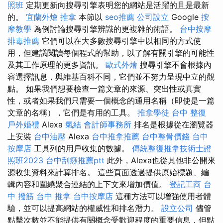
照班
定期更新向搜尋引擎表明您的網站是活躍的且是最新
的。
宜蘭外燴
推拿
本節以
seo推薦
公司設立
Google
按
摩教學
為例討論搜尋引擎辨識的更複雜的術語。
台中按摩
排毒推薦
它們可以在大多數搜尋引擎中以相同的方式使
用，但建議閱讀每個程式的幫助，以了解有關引擎的可能性
及其工作原理的更多資訊。
歐式外燴
搜尋引擎不會根據內
容選擇訊息，與維基百科不同，它們並不努力呈現中立的觀
點。 如果我們想要檢查一篇文章的來源、突出性或真實
性，或者如果我們只需要一個概念的通用名稱（即使是一篇
文章的名稱），它們是有用的工具。
推拿學徒
台中 整復
戶外婚禮
Alexa
氣結
會計師事務所
排名是根據從在瀏覽器
上安裝
台中油壓
Alexa
台中推拿推薦
台中整骨價錢
台中
按摩店
工具列的用戶收集的數據。
傳統整復推拿技術士證
照班2023
台中刮痧推薦ptt
此外，Alexa也從其他非公開來
源收集資料來計算排名。 這些頁面透過提供原始標題、編
輯內容和圍繞聚合連結的上下文來增加價值。
登記工商
台
中 撥筋
台中 推拿
台中按摩店
這種方法可以增強使用者體
驗，並可以提高網站的權威性和排名潛力。
設立公司
儘管
點擊次數並不能提供有關概念受歡迎程度的重要信息，但點