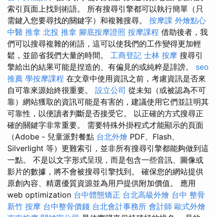
索引頁面上找到術語。 所有搜尋引擎都可以執行簡單（只
需鍵入您要尋找的關鍵字）和複雜搜尋。
按摩課
外燴點心
中醫 推拿
北投 推拿
腳底按摩證照
按摩課程
借助後者，我
們可以搜尋複雜的術語，這可以使我們的工作變得更加輕
鬆，並節省我們大量的時間。
工商登記
士林 按摩
搜尋引
擎給出的結果可能是捏造的、有偏見的或純粹是誹謗。
seo
推薦
學按摩課程
在文章中使用資訊之前，考慮資訊是否來
自可靠來源始終很重要。
設立公司
從未知（或被認為不可
靠）網站獲取的資訊可能是有害的，建議使用它們並註明其
可靠性，以便讀者判斷是否接受它。 以正確的方式搜尋正
確的關鍵字非常重要。 需要特殊外掛程式才能顯示的頁面
（Adobe - 兒童派對餐點
台北外燴
PDF、Flash、
Silverlight 等）更難索引，並非所有搜尋引擎都能夠做到這
一點。 不是以文字形式呈現，而是包含一些音訊、圖像或
影片的數據，將不會被搜尋引擎找到。 確保您的網站提供
原創內容、精選優質資源並為用戶提供附加價值。 應用
web optimization
台中體態矯正
台北高級外燴
台中 整骨
新竹 按摩
台中整骨價錢
台北會計事務所
會計師
歐式外燴