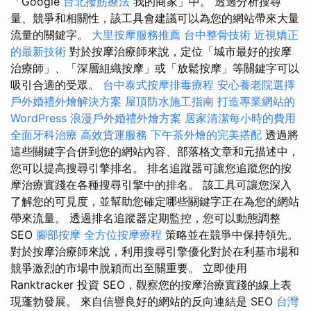
「Google
台北撥筋療法
我的商家」中。 透過分析搜尋
量、競爭和相關性，該工具會建議可以為您的網站帶來大量
流量的關鍵字。
大里按摩服務推薦
台中整骨技術
近視矯正
的最新技術
對於按摩治療師來說，定位「城市最好的按摩
治療師」、「深層組織按摩」或「放鬆按摩」等關鍵字可以
吸引合適的受眾。
台中泰式按摩排毒療程
安心養老院選擇
戶外婚禮外燴解決方案
屋頂防水施工指南
打造專業網站的
WordPress
浪漫戶外婚禮外燴方案
居家清潔每小時的費用
全面牙科治療
高效貨運服務
下午茶外燴的完美搭配
透過將
這些關鍵字合併到您的網站內容、部落格文章和元描述中，
您可以提高搜尋引擎排名。 排名追蹤器可讓您追蹤您的按
摩治療實踐在各種搜尋引擎中的排名。 該工具可讓您深入
了解您的可見度，並幫助您確定哪些關鍵字正在為您的網站
帶來流量。 透過排名追蹤器定期監控，您可以動態調整
SEO
腳部按摩
全方位按摩療程
策略並在競爭中保持領先。
對於按摩治療師來說，利用搜尋引擎優化對於在利基市場和
競爭激烈的市場中脫穎而出至關重要。 立即使用
Ranktracker 投資 SEO，觀察您的按摩治療實踐的線上表
現蓬勃發展。 來自信譽良好的網站的反向連結是 SEO
台灣