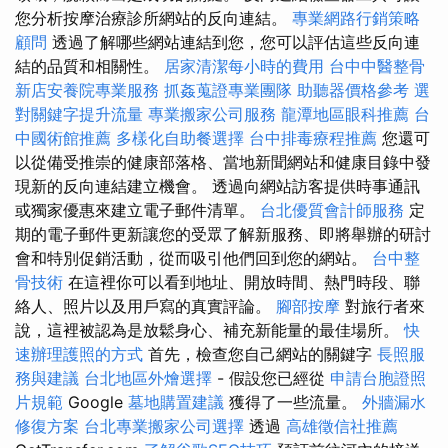
您分析按摩治療診所網站的反向連結。
專業網路行銷策略
顧問
透過了解哪些網站連結到您，您可以評估這些反向連
結的品質和相關性。
居家清潔每小時的費用
台中中醫整骨
新店安養院專業服務
抓姦蒐證專業團隊
助聽器價格參考
選
對關鍵字提升流量
專業搬家公司服務
龍潭地區眼科推薦
台
中國術館推薦
多樣化自助餐選擇
台中排毒療程推薦
您還可
以從備受推崇的健康部落格、當地新聞網站和健康目錄中發
現新的反向連結建立機會。 透過向網站訪客提供時事通訊
或獨家優惠來建立電子郵件清單。
台北優質會計師服務
定
期的電子郵件更新讓您的受眾了解新服務、即將舉辦的研討
會和特別促銷活動，從而吸引他們回到您的網站。
台中整
骨技術
在這裡你可以看到地址、開放時間、熱門時段、聯
絡人、照片以及用戶寫的真實評論。
腳部按摩
對旅行者來
說，這裡被認為是放鬆身心、補充新能量的最佳場所。
快
速辦理護照的方式
首先，檢查您自己網站的關鍵字
長照服
務與建議
台北地區外燴選擇
- 假設您已經從
申請台胞證照
片規範
Google
墓地購置建議
獲得了一些流量。
外牆漏水
修復方案
台北專業搬家公司選擇
透過
高雄徵信社推薦