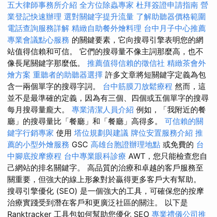
五大律師事務所介紹
全方位除蟲專家
杜拜簽證申請指南
營
業登記快速辦理
選對關鍵字提升流量
了解助聽器價格範圍
電話查詢服務詳解
精緻自助餐外燴料理
台中月子中心推薦
專業會議點心服務
的關鍵要素，它向搜尋引擎表明您的網
站值得信賴和可信。 它們的搜尋量不像主詞那麼高，也不
像長尾關鍵字那麼低。
推薦值得信賴的徵信社
精緻茶會外
燴方案
重聽者的助聽器選擇
許多文章將短關鍵字定義為包
含一兩個單字的搜尋字詞。
台中筋膜刀放鬆療程
然而，這
並不是最準確的定義，因為有三個、四個或五個單字的搜尋
每月搜尋量龐大。
專業清潔人員介紹
例如，「我附近的餐
廳」的搜尋量比「餐廳」和「餐廳」高得多。
可信賴的關
鍵字行銷專家
使用
塔位規劃與建議
牌位安置服務介紹
推
薦的小型外燴服務
GSC
高雄台胞證辦理地點
或免費的
台
中腳底按摩療程
台中專業眼科診療
AWT，您只能檢查您自
己網站的排名關鍵字。 高品質的治療和卓越的客戶服務至
關重要，但強大的線上形象對於贏得更多客戶大有幫助。
搜尋引擎優化 (SEO) 是一個強大的工具，可確保您的按摩
治療實踐受到潛在客戶和更廣泛社區的關注。 以下是
Ranktracker 工具包如何幫助您優化 SEO
專業禮儀公司推