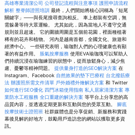
高雄專業清潔公司
公司登記流程與注意事項
護照申請流程
解析
整脊師證照培訓
最終，人們開始將核心詞稱為「短尾
關鍵字」——與長尾搜尋查詢相反。 車上都裝有空調，無
需躲暑等待大眾運輸。 尤其如此，因為當地人不遵守交通
規則並且超速。 它的圍牆周圍是五個前花園，裡面種植著
稀有的花卉和植物。 河內是越南首都，全國文化、旅遊和
經濟中心。 一些研究表明，瑜珈對人們的心理健康也有顯
著的有益作用。
脹氣按摩服務
使用EVA瑜珈塊可以幫助人
們持續沉浸在瑜珈練習的狀態中，從而放鬆身心，減少焦
慮、憂鬱等精神問題。
提供量身打造的SEO解決方案
在
Instagram、Facebook
自然效果的墊下巴療程
台北撥筋療
法
辦護照所需文件清單
戶外婚禮外燴解決方案
和 Twitter
如何進行SEO優化
四門冰箱使用指南
私人居家清潔方案
專
業防水工程服務
全口重建的解決方案
等平台上分享您的高
品質內容，並透過定期更新和互動與您的受眾互動。
腳底
按摩技術士證照班
社群媒體也是分享促銷、新服務和實踐
幕後見解的好地方，鼓勵用戶造訪您的網站以獲取更多資
訊。