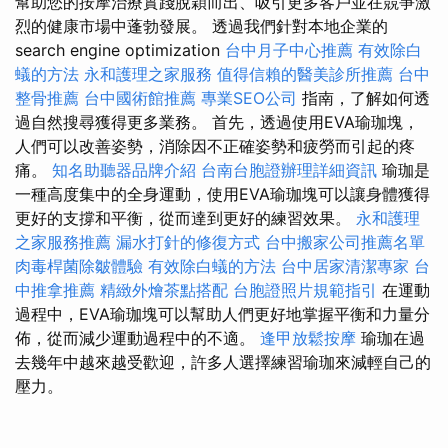
幫助您的按摩治療實踐脫穎而出、吸引更多客戶並在競爭激
烈的健康市場中蓬勃發展。 透過我們針對本地企業的
search engine optimization
台中月子中心推薦
有效除白
蟻的方法
永和護理之家服務
值得信賴的醫美診所推薦
台中
整骨推薦
台中國術館推薦
專業SEO公司
指南，了解如何透
過自然搜尋獲得更多業務。 首先，透過使用EVA瑜珈塊，
人們可以改善姿勢，消除因不正確姿勢和疲勞而引起的疼
痛。
知名助聽器品牌介紹
台南台胞證辦理詳細資訊
瑜珈是
一種高度集中的全身運動，使用EVA瑜珈塊可以讓身體獲得
更好的支撐和平衡，從而達到更好的練習效果。
永和護理
之家服務推薦
漏水打針的修復方式
台中搬家公司推薦名單
肉毒桿菌除皺體驗
有效除白蟻的方法
台中居家清潔專家
台
中推拿推薦
精緻外燴茶點搭配
台胞證照片規範指引
在運動
過程中，EVA瑜珈塊可以幫助人們更好地掌握平衡和力量分
佈，從而減少運動過程中的不適。
逢甲放鬆按摩
瑜珈在過
去幾年中越來越受歡迎，許多人選擇練習瑜珈來減輕自己的
壓力。