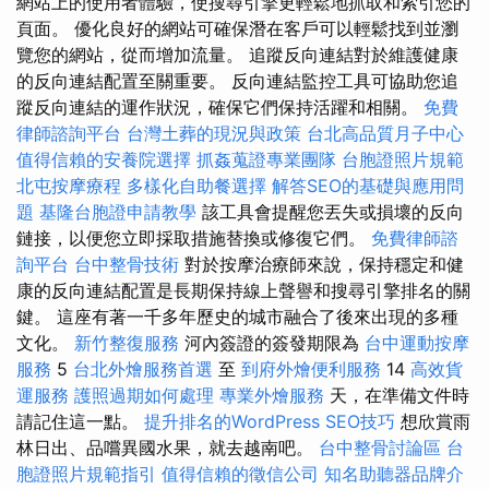
網站上的使用者體驗，使搜尋引擎更輕鬆地抓取和索引您的
頁面。 優化良好的網站可確保潛在客戶可以輕鬆找到並瀏
覽您的網站，從而增加流量。 追蹤反向連結對於維護健康
的反向連結配置至關重要。 反向連結監控工具可協助您追
蹤反向連結的運作狀況，確保它們保持活躍和相關。
免費
律師諮詢平台
台灣土葬的現況與政策
台北高品質月子中心
值得信賴的安養院選擇
抓姦蒐證專業團隊
台胞證照片規範
北屯按摩療程
多樣化自助餐選擇
解答SEO的基礎與應用問
題
基隆台胞證申請教學
該工具會提醒您丟失或損壞的反向
鏈接，以便您立即採取措施替換或修復它們。
免費律師諮
詢平台
台中整骨技術
對於按摩治療師來說，保持穩定和健
康的反向連結配置是長期保持線上聲譽和搜尋引擎排名的關
鍵。 這座有著一千多年歷史的城市融合了後來出現的多種
文化。
新竹整復服務
河內簽證的簽發期限為
台中運動按摩
服務
5
台北外燴服務首選
至
到府外燴便利服務
14
高效貨
運服務
護照過期如何處理
專業外燴服務
天，在準備文件時
請記住這一點。
提升排名的WordPress SEO技巧
想欣賞雨
林日出、品嚐異國水果，就去越南吧。
台中整骨討論區
台
胞證照片規範指引
值得信賴的徵信公司
知名助聽器品牌介