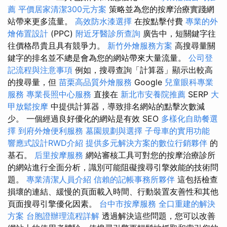
薦
平價居家清潔300元方案
策略並為您的按摩治療實踐網
站帶來更多流量。
高效防水漆選擇
在按點擊付費
專業的外
燴佈置設計
(PPC)
附近牙醫診所查詢
廣告中，短關鍵字往
往價格昂貴且具有競爭力。
新竹外燴服務方案
高搜尋量關
鍵字的排名並不總是會為您的網站帶來大量流量。
公司登
記流程與注意事項
例如，搜尋查詢「計算器」顯示出較高
的搜尋量，但
苗栗高品質外燴服務
Google
兒童眼科專業
服務
專業長照中心服務
直接在
新北市安養院推薦
SERP
大
甲放鬆按摩
中提供計算器，導致排名網站的點擊次數減
少。 一個經過良好優化的網站是有效 SEO
多樣化自助餐選
擇
到府外燴便利服務
墓園規劃與選擇
子母車的實用功能
響應式設計RWD介紹
提供多元解決方案的數位行銷夥伴
的
基石。
后里按摩服務
網站審核工具可對您的按摩治療診所
的網站進行全面分析，識別可能阻礙搜尋引擎效能的技術問
題。
專業清潔人員介紹
信賴的記帳事務所夥伴
這包括檢查
損壞的連結、緩慢的頁面載入時間、行動裝置友善性和其他
頁面搜尋引擎優化因素。
台中市按摩服務
全口重建的解決
方案
台胞證辦理流程詳解
透過解決這些問題，您可以改善