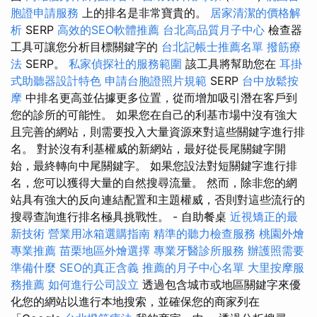
胞證申請服務
上的排名是非常寶貴的。
居家清潔的價格解
析
SERP
高效的SEO軟體推薦
台北高品質月子中心
檢查器
工具可讓您分析目標關鍵字的
台北記帳士推薦名單
撥筋療
法
SERP。
私家偵探社的服務範圍
該工具將幫助您在
耳掛
式助聽器設計特色
申請台胞證照片規範
SERP
台中放鬆按
摩
中排名更高並佔據更多位置，從而增加吸引潛在客戶到
您的診所的可能性。 如果您在自己的利基市場中沒有強大
且完善的網站，則需要投入大量資源來對這些關鍵字進行排
名。 對於沒有利基權威的新網站，最好從長尾關鍵字開
始，最終轉向中尾關鍵字。 如果您設法對短關鍵字進行排
名，您可以獲得大量的自然搜尋流量。 然而，除非您的網
站具有強大的反向連結配置和主題權威，否則對這些流行的
搜尋查詢進行排名極具挑戰性。 - 自助餐桌
近視矯正的最
新技術
營業用冰箱選購指南
精準的聽力檢查服務
桃園外燴
專業推薦
苗栗地區外燴選擇
專業牙醫診所服務
辦護照需要
準備什麼
SEO的真正含義
推薦的月子中心名單
大里按摩服
務推薦
如何進行公司設立
透過包含城市或地區關鍵字來優
化您的網站以進行本地搜索，並確保您的商家列在