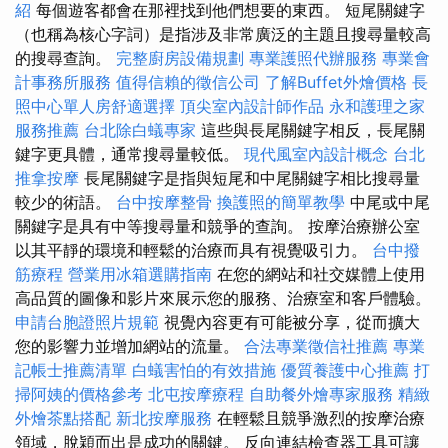
紹
每個遊客都會在那裡找到他們想要的東西。 短尾關鍵字
（也稱為核心字詞）是指涉及非常廣泛的主題且搜尋量較高
的搜尋查詢。
完整廚房設備規劃
專業護照代辦服務
專業會
計事務所服務
值得信賴的徵信公司
了解Buffet外燴價格
長
照中心單人房舒適選擇
頂尖室內設計師作品
永和護理之家
服務推薦
台北除白蟻專家
這些與長尾關鍵字相反，長尾關
鍵字更具體，通常搜尋量較低。
現代風室內設計概念
台北
推拿按摩
長尾關鍵字是指與短尾和中尾關鍵字相比搜尋量
較少的術語。
台中按摩整骨
換護照的簡單教學
中尾或中尾
關鍵字是具有中等搜尋量和競爭的查詢。 按摩治療辦公室
以其平靜的環境和輕鬆的治療而具有視覺吸引力。
台中撥
筋療程
營業用冰箱選購指南
在您的網站和社交媒體上使用
高品質的圖像和影片來展示您的服務、治療室和客戶體驗。
申請台胞證照片規範
視覺內容更有可能被分享，從而擴大
您的影響力並增加網站的流量。
合法專業徵信社推薦
專業
記帳士推薦清單
白蟻害怕的有效措施
優質養護中心推薦
打
掃阿姨的價格參考
北屯按摩療程
自助餐外燴專家服務
精緻
外燴茶點搭配
新北按摩服務
在輕鬆且競爭激烈的按摩治療
領域，脫穎而出是成功的關鍵。 反向連結檢查器工具可讓