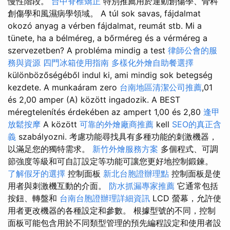
慢性階段。
台中脊椎矯正
特別推薦用於運動創傷學、骨科
創傷學和風濕病學領域。 A túl sok savas, fájdalmat
okozó anyag a vérben fájdalmat, reumát stb. Mi a
tünete, ha a bélméreg, a bőrméreg és a vérméreg a
szervezetben? A probléma mindig a test
律師公會的服
務與資源
四門冰箱使用指南
多樣化外燴自助餐選擇
különbözőségéből indul ki, ami mindig sok betegség
kezdete. A munkaáram zero
台南地區清潔公司推薦
,01
és 2,00 amper (A) között ingadozik. A BEST
méregtelenítés érdekében az ampert 1,00 és 2,80
逢甲
放鬆按摩
A között
可靠的外燴廠商推薦
kell
SEO的真正含
義
szabályozni. 考慮功能尋找具有多種功能的刺激機器，
以滿足您的獨特需求。
新竹外燴服務方案
多個程式、可調
節強度等級和可自訂設定等功能可讓您更好地控制鍛鍊。
了解假牙的選擇
控制面板
新北台胞證辦理點
控制面板是使
用者與刺激機互動的介面。
防水抓漏專家推薦
它通常包括
按鈕、轉盤和
台南台胞證辦理詳細資訊
LCD 螢幕，允許使
用者更改機器的各種設定和參數。 根據型號的不同，控制
面板可能包含用於不同類型管理的預先編程設定和使用者設