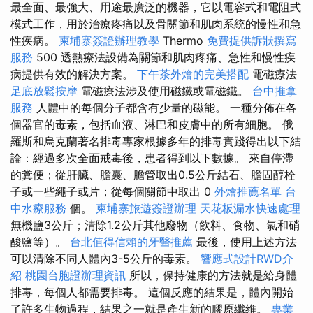
最全面、最強大、用途最廣泛的機器，它以電容式和電阻式
模式工作，用於治療疼痛以及骨關節和肌肉系統的慢性和急
性疾病。
柬埔寨簽證辦理教學
Thermo
免費提供訴狀撰寫
服務
500 透熱療法設備為關節和肌肉疼痛、急性和慢性疾
病提供有效的解決方案。
下午茶外燴的完美搭配
電磁療法
足底放鬆按摩
電磁療法涉及使用磁鐵或電磁鐵。
台中推拿
服務
人體中的每個分子都含有少量的磁能。 一種分佈在各
個器官的毒素，包括血液、淋巴和皮膚中的所有細胞。 俄
羅斯和烏克蘭著名排毒專家根據多年的排毒實踐得出以下結
論：經過多次全面戒毒後，患者得到以下數據。 來自停滯
的糞便；從肝臟、膽囊、膽管取出0.5公斤結石、膽固醇栓
子或一些繩子或片；從每個關節中取出 0
外燴推薦名單
台
中水療服務
個。
柬埔寨旅遊簽證辦理
天花板漏水快速處理
無機鹽3公斤；清除1.2公斤其他廢物（飲料、食物、氯和硝
酸鹽等）。
台北值得信賴的牙醫推薦
最後，使用上述方法
可以清除不同人體內3-5公斤的毒素。
響應式設計RWD介
紹
桃園台胞證辦理資訊
所以，保持健康的方法就是給身體
排毒，每個人都需要排毒。 這個反應的結果是，體內開始
了許多生物過程，結果之一就是產生新的膠原纖維。
專業