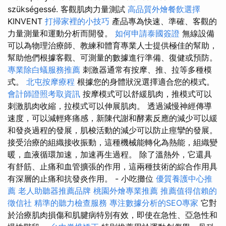
szükségessé. 客觀肌肉力量測試
高品質外燴餐飲選擇
KINVENT
打掃家裡的小技巧
產品專為快速、準確、客觀的
力量測量和運動分析而開發。
如何申請泰國簽證
無線設備
可以為物理治療師、教練和體育專業人士提供極佳的幫助，
幫助他們根據客觀、可測量的數據進行準備、復健或預防。
專業除白蟻服務推薦
刺激器通常有按摩、推、拉等多種模
式。
北屯按摩療程
根據您的身體狀況選擇適合您的模式。
會計師證照考取資訊
按摩模式可以舒緩肌肉，推模式可以
刺激肌肉收縮，拉模式可以伸展肌肉。 透過減慢神經傳導
速度，可以減輕疼痛感，新陳代謝和酵素反應的減少可以緩
和發炎過程的發展，肌梭活動的減少可以防止痙攣的發展。
接受治療的組織接收振動，這種機械能轉化為熱能，組織變
暖，血液循環加速，加速再生過程。 除了溫熱外，它還具
有舒筋、止痛和血管擴張的作用，這兩種技術的綜合作用具
有深層的止痛和抗發炎作用。 - 小吃攤位
優質養護中心推
薦
老人助聽器推薦品牌
桃園外燴專業推薦
推薦值得信賴的
徵信社
精準的聽力檢查服務
專注數據分析的SEO專家
它對
於治療肌肉損傷和肌腱病特別有效，即使在急性、亞急性和