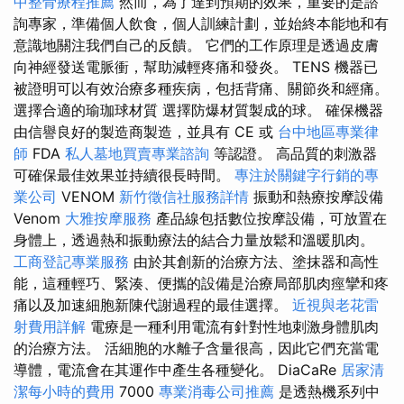
中整骨療程推薦
然而，為了達到預期的效果，重要的是諮
詢專家，準備個人飲食，個人訓練計劃，並始終本能地和有
意識地關注我們自己的反饋。 它們的工作原理是透過皮膚
向神經發送電脈衝，幫助減輕疼痛和發炎。 TENS 機器已
被證明可以有效治療多種疾病，包括背痛、關節炎和經痛。
選擇合適的瑜珈球材質 選擇防爆材質製成的球。 確保機器
由信譽良好的製造商製造，並具有 CE 或
台中地區專業律
師
FDA
私人墓地買賣專業諮詢
等認證。 高品質的刺激器
可確保最佳效果並持續很長時間。
專注於關鍵字行銷的專
業公司
VENOM
新竹徵信社服務詳情
振動和熱療按摩設備
Venom
大雅按摩服務
產品線包括數位按摩設備，可放置在
身體上，透過熱和振動療法的結合力量放鬆和溫暖肌肉。
工商登記專業服務
由於其創新的治療方法、塗抹器和高性
能，這種輕巧、緊湊、便攜的設備是治療局部肌肉痙攣和疼
痛以及加速細胞新陳代謝過程的最佳選擇。
近視與老花雷
射費用詳解
電療是一種利用電流有針對性地刺激身體肌肉
的治療方法。 活細胞的水離子含量很高，因此它們充當電
導體，電流會在其運作中產生各種變化。 DiaCaRe
居家清
潔每小時的費用
7000
專業消毒公司推薦
是透熱機系列中