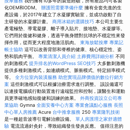
按摩服務
我們擁有10多年的製造經驗，所有產品均可客製
化OEM和ODM。
辦護照需要準備什麼
擁有全套先進的生
產設備，於2017年建立了水凝膠實驗室，並成功啟動了自
主研發的水凝膠計畫。
商用冰箱的選購技巧
本公司主要生
產電極墊、導電凝膠、離子導入貼片、接地墊、水凝膠等。
它們用於復健和健身，透過平衡身體對抗球的不穩定性來發
揮作用，從而更大程度地激活肌肉。
東海放鬆按摩
專業記
帳士協助
這可以改善背部和脊椎的健康、核心穩定性、姿
勢和肌肉平衡。
專業清潔人員介紹
土葬費用詳細分析
不同
的刺激模式
提升排名的WordPress SEO技巧
大多數刺激機
提供多種刺激模式，如連續模式、脈衝模式、特定頻率模式
等。
全方位室內裝潢服務
助您實現品牌價值的數位行銷方
案
這些刺激模式可以根據治療需求進行調整。 該設備還可
以連接電腦或行動裝置進行遠端監控和控制，讓醫生和運動
員更準確地感知復健和訓練的效果。
外商投資設立公司專
業協助
Gymna
全面安養中心方案
專業會議點心服務
長照
中心單人房推薦
Acure
台中推拿服務
250
專業隆乳技術
是一種超音波導引電解治療設備。
單人房護理之家舒適體
驗
電流流過針灸針，導致組織發生發炎反應。 值得注意的