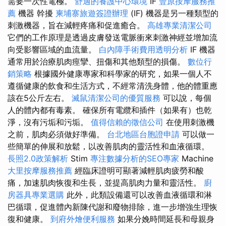
需要一次性電極。
舒適的養護中心環境
IF
豐原按摩服務推
薦
機器 幹擾
柬埔寨旅遊簽證辦理
(IF) 機器是另一種類型的
刺激機器，旨在減輕疼痛和促進癒合。
高雄專業清潔公司
它們的工作原理是透過皮膚發送電脈衝來刺激神經並增加流
向受影響區域的血流量。
白內障手術費用透明分析
IF 機器
通常用於治療肌肉痙攣、扭傷和其他類型的損傷。
數位行
銷策略
根據國外健康專家和科學家的研究，如果一個人不
遵循健康的飲食和生活方式，不經常清洗身體，他的體重應
該在5公斤左右。
滅鼠清潔公司的優質服務
可以說，每個
人的體內都有毒素。 確保所有電纜和插件（如果有）也乾
淨，沒有污垢和污垢。
值得信賴的徵信公司
在使用刺激機
之前，肌肉必須做好準備。
台北地區台胞證申請
可以做一
些簡單的伸展和放鬆，以改善肌肉的靈活性和血液循環。
長照2.0政策解析
Stim
專注數據分析的SEO專家
Machine
大里按摩服務推薦
經臨床證明可顯著減輕肌肉疲勞和酸
痛，加速肌肉恢復和生長，並提高肌肉力量和靈活性。
廚
房器具專業選購
此外，此類設備還可以改善血液循環和淋
巴循環，促進體內新陳代謝和廢物排除，進一步增強生理恢
復和健康。
到府外燴便利服務
如果分娩時間延長和母親身