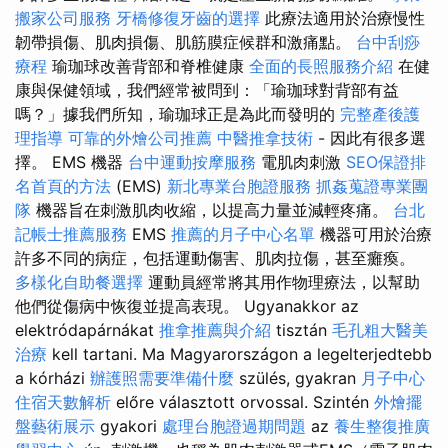
搬家公司服務
牙橋修復牙齒的選擇
此療法適用於治療慢性
韌帶損傷、肌肉損傷、肌筋膜症候群和激痛點。
台中刮痧
療程
瑜珈球改善背部和脊椎健康
全面的長照服務介紹
在健
康與保健領域，我們經常被問到：「瑜珈球對背部有益
嗎？」據我們所知，瑜珈球正是為此而發明的
完整產後護
理指導
可靠的外燴公司推薦
中醫推拿技術
- 因此有很多選
擇。 EMS 機器
台中運動按摩服務
電肌肉刺激
SEO保證排
名首頁的方法
(EMS)
新北專業台胞證服務
抓姦蒐證專業團
隊
機器旨在刺激肌肉收縮，以提高力量並減輕疼痛。
台北
記帳士推薦服務
EMS
推薦的月子中心名單
機器可用於治療
許多不同的病症，包括運動傷害、肌肉拉傷，甚至癱瘓。
多樣化自助餐選擇
運動員經常將其用作物理療法，以幫助
他們從傷病中恢復並提高表現。 Ugyanakkor az
elektródapárnákat
推拿推薦與介紹
tisztán
毛孔粗大醫美
治療
kell tartani. Ma Magyarországon a legelterjedtebb
a kórházi
辦護照需要準備什麼
szülés, gyakran
月子中心
住宿天數解析
előre választott orvossal. Szintén
外燴擺
盤藝術展示
gyakori
處理台胞證過期問題
az
養生整復推廣