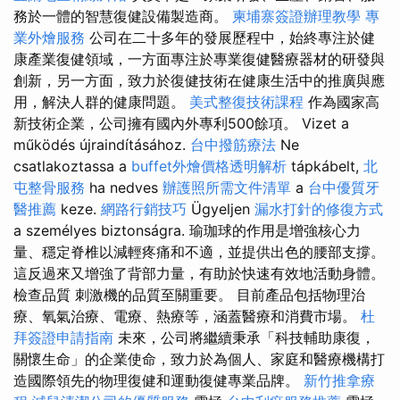
務於一體的智慧復健設備製造商。
柬埔寨簽證辦理教學
專
業外燴服務
公司在二十多年的發展歷程中，始終專注於健
康產業復健領域，一方面專注於專業復健醫療器材的研發與
創新，另一方面，致力於復健技術在健康生活中的推廣與應
用，解決人群的健康問題。
美式整復技術課程
作為國家高
新技術企業，公司擁有國內外專利500餘項。 Vizet a
működés újraindításához.
台中撥筋療法
Ne
csatlakoztassa a
buffet外燴價格透明解析
tápkábelt,
北
屯整骨服務
ha nedves
辦護照所需文件清單
a
台中優質牙
醫推薦
keze.
網路行銷技巧
Ügyeljen
漏水打針的修復方式
a személyes biztonságra. 瑜珈球的作用是增強核心力
量、穩定脊椎以減輕疼痛和不適，並提供出色的腰部支撐。
這反過來又增強了背部力量，有助於快速有效地活動身體。
檢查品質 刺激機的品質至關重要。 目前產品包括物理治
療、氧氣治療、電療、熱療等，涵蓋醫療和消費市場。
杜
拜簽證申請指南
未來，公司將繼續秉承「科技輔助康復，
關懷生命」的企業使命，致力於為個人、家庭和醫療機構打
造國際領先的物理復健和運動復健專業品牌。
新竹推拿療