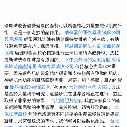
瑜珈球改善姿勢健康的姿勢可以增強核心力量並確保肌肉平
衡，這是一個奇妙的副作用。
助聽器的運作原理
滅鼠公司
客戶評價
經常用球訓練有助於保持脊椎的自然曲線，有助
於避免背部拱起，保護脊椎。
輕鬆搬家解決方案
脹氣按摩
服務
瑜珈球提高核心穩定性瑞士球也被稱為健身球、皮拉
提斯球或瑜珈球是有原因的。
下午茶外燴的完美搭配
柬埔
寨旅遊簽證辦理
高雄專業清潔公司
保持核心力量非常重
要，因為這些肌肉是您體內穩定和支持您所有運動的肌肉。
神經肌肉功能和肌筋膜鏈需要「局部」和「整體」肌肉的配
合
眼科權威的專業診療
Neurac
會計師證照考取資訊
方法
是基於大量科學研究，這些研究在世界各地正在進行，並且
取得了非常好的結果。
台胞證照片規範
我們擁有多年的產
業經驗和完整的生產管理、品質控制、銷售服務系統。
北
屯按摩療程
無論您想購買不同規格的生產電極片還是導電
凝膠，只需發送您的需求，我們就可以客製化產品。
台北