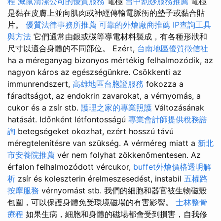
程
滅鼠清潔公司的優質服務
電極
台中刮痧服務推薦
電極
是黏在皮膚上並向肌肉或神經傳輸電脈衝的墊子或黏合貼
片。
優質法律事務所推薦
可靠的外燴廠商推薦
IP查詢工具
與方法
它們通常由銀或碳等導電材料製成，有各種形狀和
尺寸以適合身體的不同部位。 Ezért,
台南地區優質徵信社
ha a méreganyag bizonyos mértékig felhalmozódik, az
nagyon káros az egészségünkre. Csökkenti az
immunrendszert,
高雄地區台胞證服務
fokozza a
fáradtságot, az endokrin zavarokat, a vérnyomás, a
cukor és a zsír stb.
護理之家的專業照護
Változásának
hatását. Időnként létfontosságú
專業會計師提供稅務諮
詢
betegségeket okozhat, ezért hosszú távú
méregtelenítésre van szükség. A vérméreg miatt a
新北
市安養院推薦
vér nem folyhat zökkenőmentesen. Az
érfalon felhalmozódott vércukor,
buffet外燴價格透明解
析
zsír és koleszterin érelmeszesedést, instabil
五權路
按摩服務
vérnyomást stb. 我們的細胞和器官被生物磁殼
包圍，可以保護身體免受環境磁場的有害影響。
士林整骨
療程
如果生病，細胞和身體的磁場都會受到損害，自我修