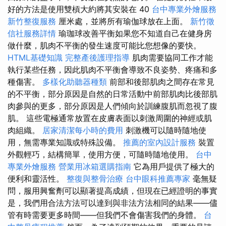
好的方法是使用雙槓大約將其安裝在 40
台中專業外燴服務
新竹整復服務
厘米處，並將所有瑜伽球放在上面。
新竹徵
信社服務詳情
瑜珈球改善平衡如果您不知道自己在健身房
做什麼，肌肉不平衡的發生速度可能比您想像的要快。
HTML基礎知識
完整產後護理指導
肌肉需要協同工作才能
執行某些任務，因此肌肉不平衡會導致不良姿勢、疼痛和多
種傷害。
多樣化助聽器種類
前部和後部肌肉之間存在常見
的不平衡，部分原因是自然的日常活動中前部肌肉比後部肌
肉參與的更多，部分原因是人們傾向於訓練腹肌而忽視了腹
肌。 這些電極通常放置在皮膚表面以刺激周圍的神經或肌
肉組織。
居家清潔每小時的費用
刺激機可以隨時隨地使
用，無需專業知識或特殊設備。
推薦的室內設計服務
裝置
外觀輕巧，結構簡單，使用方便，可隨時隨地使用。
台中
專業外燴服務
營業用冰箱選購指南
它為用戶提供了極大的
便利和靈活性。
整復與整骨治療
台中眼科推薦專家
毫無疑
問，服用興奮劑可以顯著提高成績，但現在已經證明的事實
是，我們用合法方法可以達到與非法方法相同的結果——儘
管有時需要更多時間——但我們不會傷害我們的身體。
台