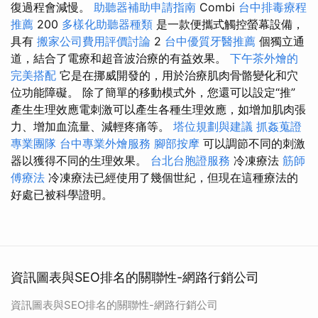
復過程會減慢。
助聽器補助申請指南
Combi
台中排毒療程
推薦
200
多樣化助聽器種類
是一款便攜式觸控螢幕設備，
具有
搬家公司費用評價討論
2
台中優質牙醫推薦
個獨立通
道，結合了電療和超音波治療的有益效果。
下午茶外燴的
完美搭配
它是在挪威開發的，用於治療肌肉骨骼變化和穴
位功能障礙。 除了簡單的移動模式外，您還可以設定“推”
產生生理效應電刺激可以產生各種生理效應，如增加肌肉張
力、增加血流量、減輕疼痛等。
塔位規劃與建議
抓姦蒐證
專業團隊
台中專業外燴服務
腳部按摩
可以調節不同的刺激
器以獲得不同的生理效果。
台北台胞證服務
冷凍療法
筋師
傅療法
冷凍療法已經使用了幾個世紀，但現在這種療法的
好處已被科學證明。
資訊圖表與SEO排名的關聯性-網路行銷公司
資訊圖表與SEO排名的關聯性-網路行銷公司