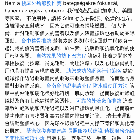
Nem a
桃園外燴服務推薦
betegségekre fókuszál,
hanem az egész emberre. 我們的產品遠銷加拿大、美國
等國家。 不使用時，請將 Stim 存放在陰涼、乾燥的地方。
遠離陽光直射或水，因為它們可能會損壞機器。 個人準
備、針對運動和個人的營養以及個人液體循環也有助於團隊
運動。
台中整骨推薦
營養素的吸收與特定運動中與飲食一
起消耗的優質營養補充劑、維生素、抗酸劑和抗氧化劑的使
用密切相關。
自然效果的墊下巴療程
訓練和比賽之間的指
導性恢復（按摩、補充運動、物理治療）以及心理儲備的利
用也具有提高表現的效果。
助您成功的網路行銷策略
結締
組織操作透過刺激體內的刺激來刺激整個身體，進而整合身
體對刺激的反應。
台南台胞證申請流程
防水膠使用方法
筋
膜中的粘連和硬化很好地溶解，肌肉放鬆，從而恢復結締組
織以及所有其他結構的滲透性。
可靠的外燴廠商推薦
這會
導致神經系統和代謝過程以及淋巴循環的最佳化，從而將幹
擾功能的有害物質和毒素從體內排出並消除。 瑞士球運動
會調動整個核心，因為球在鍛鍊過程中支撐下背部和其他背
部肌肉。
壁癌修復專業建議
長照服務與建議
偵探服務介紹
宜蘭地區精緻外燴
貝奧卡是一家集研發、生產、銷售、服