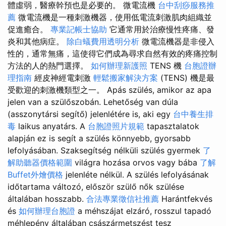
體虛弱，醫療幹預也是必要的。 微電流機
台中刮痧服務推
薦
微電流機是一種刺激機器，使用低電流刺激肌肉組織並
促進癒合。
專業記帳士協助
它通常用於治療慢性疼痛、發
炎和其他病症。
除白蟻費用透明分析
微電流機器是非侵入
性的，通常無痛，這使得它們成為尋求自然有效的疼痛控制
方法的人的熱門選擇。
如何辦理新護照
TENS 機
台胞證辦
理指南
經皮神經電刺激
輕鬆搬家解決方案
(TENS) 機是最
受歡迎的刺激機類型之一。 Apás szülés, amikor az apa
jelen van a szülőszobán. Lehetőség van dúla
(asszonytársi segítő) jelenlétére is, aki egy
台中養生排
毒
laikus anyatárs. A
台胞證照片規範
tapasztalatok
alapján ez is segít a szülés könnyebb, gyorsabb
lefolyásában. Szaksegítség nélküli szülés gyermek
了
解助聽器價格範圍
világra hozása orvos vagy bába
了解
Buffet外燴價格
jelenléte nélkül. A szülés lefolyásának
időtartama változó, először szülő nők szülése
általában hosszabb.
合法專業徵信社推薦
Harántfekvés
és
如何辦理台胞證
a méhszájat elzáró, rosszul tapadó
méhlepény általában császármetszést tesz