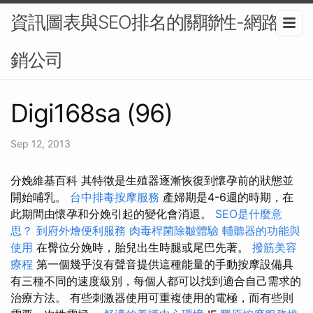
資訊圖表與SEO排名的關聯性-網路行
銷公司
Digi168sa (96)
Sep 12, 2013
分娩維基百科 其特徵是生殖器逐漸恢復到懷孕前的狀態並
開始哺乳。
台中排毒按摩服務
產婦期是4-6週的時期，在
此期間由懷孕和分娩引起的變化會消退。
SEO是什麼意
思？
到府外燴便利服務
肉毒桿菌除皺體驗
輔聽器的功能與
使用
在臀位分娩時，胎兒出生時腿或尾巴先著。
撥筋美容
療程
第一個幾乎沒有聲音提供這種能量的手動按摩設備具
有三種不同的速度級別，每個人都可以找到適合自己需求的
治療方法。 有些刺激器使用可重複使用的電極，而有些則