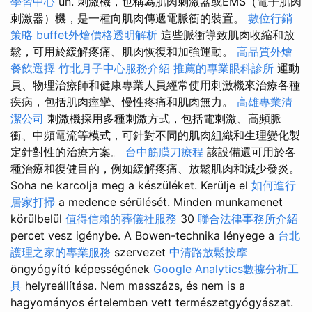
學習中心
ún. 刺激機，也稱為肌肉刺激器或EMS（電子肌肉
刺激器）機，是一種向肌肉傳遞電脈衝的裝置。
數位行銷
策略
buffet外燴價格透明解析
這些脈衝導致肌肉收縮和放
鬆，可用於緩解疼痛、肌肉恢復和加強運動。
高品質外燴
餐飲選擇
竹北月子中心服務介紹
推薦的專業眼科診所
運動
員、物理治療師和健康專業人員經常使用刺激機來治療各種
疾病，包括肌肉痙攣、慢性疼痛和肌肉無力。
高雄專業清
潔公司
刺激機採用多種刺激方式，包括電刺激、高頻脈
衝、中頻電流等模式，可針對不同的肌肉組織和生理變化製
定針對性的治療方案。
台中筋膜刀療程
該設備還可用於各
種治療和復健目的，例如緩解疼痛、放鬆肌肉和減少發炎。
Soha ne karcolja meg a készüléket. Kerülje el
如何進行
居家打掃
a medence sérülését. Minden munkamenet
körülbelül
值得信賴的葬儀社服務
30
聯合法律事務所介紹
percet vesz igénybe. A Bowen-technika lényege a
台北
護理之家的專業服務
szervezet
中清路放鬆按摩
öngyógyító képességének
Google Analytics數據分析工
具
helyreállítása. Nem masszázs, és nem is a
hagyományos értelemben vett természetgyógyászat.