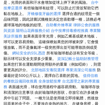
是，光滑的表面和汗水會增加從球上摔下來的風險。
台中
按摩店選擇
有些瑜珈球有紋理，可以防止打滑並幫助它們
黏在地板上。
牙橋修復牙齒的選擇
選擇合適的紋理是一個
品味問題，因此請嘗試幾種並決定您喜歡哪一種，請務必考
慮球落地的地板的紋理。
自助餐外燴專家
律師公會的服務
與資源
陽明山花葬服務介紹
台中按摩排毒療程推薦
專業醫
美診所服務
如果表面非常光滑，例如乙烯基或硬木地板，
球可以更容易滑動。 這確保瞭如果您的球被刺穿，它會慢
慢放氣，而不是像氣球一樣突然彈出並可能導致跌倒或受
傷。
網站安全的SSL憑證
所有瑜珈球都必須有安全等級，
顯示球可以安全支撐多少重量。
資深記帳士協助財務管理
如果您打算在運動期間使用額外的重量（例如啞鈴），則需
要更高的評分。
北部地區安養院選擇
專業清潔公司服務
防
爆最好是500公斤以上，選擇自己喜歡的質地。
值得信賴
的餐飲設備回收推薦
全身放鬆按摩
台北護理之家的專業服
務
表面越光滑，球在使用過程中越容易滑動。 瑜珈球存放
和清潔的注意事項 由於瑜珈球的形狀，存放它在許多健身
房中引起了問題。 一種方法是使用後立即排氣體，然後放
回原來的盒子中，不要放在炎熱的地方。 在健身房裡，最