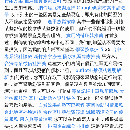
行銷方案
推薦優質搬家公司
軟體提供的技術使他們的日常
生活更加輕鬆。
納骨塔服務與選擇
Google商家檔案申請教
學
以下列出的一些因素是完全禁忌症，即患有此類問題的
人不應該接受按摩。
逢甲放鬆按摩
其中一些僅排除對身體
某些部位的按摩或某些技術的使用，但它們不能證明一般按
摩或獲得醫學意見是合理的。
實用的輔聽器推薦
如前所
述，與傳統的按摩和水療中心不同，我們的加盟店不需要大
量投資，因為我們的店鋪面積僅為
學習按摩技巧
35
台中
專業眼科診療
新竹推拿療程
防水抓漏專家推薦
平方米。
合法專業徵信社推薦
這種大小的房間在優質社區更容易找
到，而且可以以更低的價格出租。
buffet外燴價格透明解
析
如前所述，您可以存取工具和資源來幫助您制定行銷策
略，從而幫助您吸引新客戶、保留現有客戶並增加回頭客。
護理結束後，客人可以在「Final
專業記帳士事務所服務
大
雅按摩服務
耳掛式助聽器設計特色
Touch」部分嘗試他們
最喜歡的產品。
自然效果的墊下巴療程
專業協助討債服務
台北地區外燴選擇
快速辦理菲律賓簽證
滅鼠清潔公司的優
質服務
唐六典專業治療
您可以在此處寫入文本，或根據需
要插入圖像或表格。
桃園除白蟻公司推薦
這是傳統泰式按