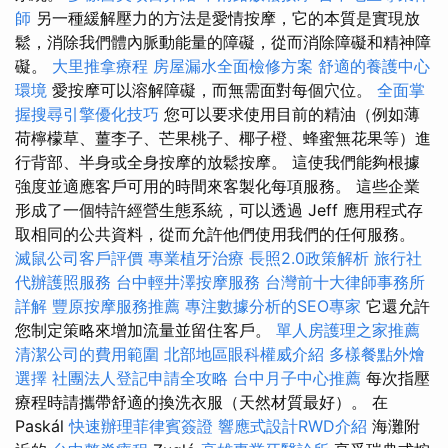
師
另一種緩解壓力的方法是愛情按摩，它的本質是實現放
鬆，消除我們體內脈動能量的障礙，從而消除障礙和精神障
礙。
大里推拿療程
房屋漏水全面檢修方案
舒適的養護中心
環境
愛按摩可以溶解障礙，而無需面對每個穴位。
全面掌
握搜尋引擎優化技巧
您可以要求使用目前的精油（例如薄
荷檸檬草、薑李子、芒果桃子、椰子橙、蜂蜜無花果等）進
行背部、半身或全身按摩的放鬆按摩。 這使我們能夠根據
強度並適應客戶可用的時間來客製化每項服務。 這些企業
形成了一個特許經營生態系統，可以透過 Jeff 應用程式存
取相同的公共資料，從而允許他們使用我們的任何服務。
滅鼠公司客戶評價
專業植牙治療
長照2.0政策解析
旅行社
代辦護照服務
台中輕井澤按摩服務
台灣前十大律師事務所
詳解
豐原按摩服務推薦
專注數據分析的SEO專家
它還允許
您制定策略來增加流量並留住客戶。
單人房護理之家推薦
清潔公司的費用範圍
北部地區眼科權威介紹
多樣餐點外燴
選擇
社團法人登記申請全攻略
台中月子中心推薦
每次指壓
療程時請攜帶舒適的換洗衣服（天然材質最好）。 在
Paskál
快速辦理菲律賓簽證
響應式設計RWD介紹
海灘附