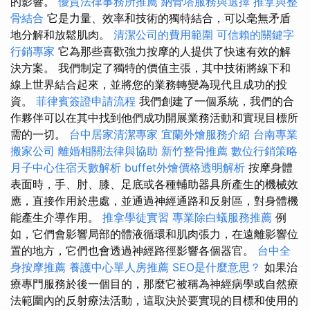
的影響。
優質法律事務所推薦
納骨塔服務與選擇
推拿與整
骨結合
它是力量、效率和技術的獨特結合，可以毫無矛盾
地分解和放鬆肌肉。
清潔公司的費用範圍
可信賴的關鍵字
行銷專家
它為那些喜歡強力按摩的人提供了快速有效的解
決方案。 我們制定了獨特的價值主張，其中技術將線下和
線上世界結合起來，並將您的業務轉變為現代且成功的投
資。
菲律賓簽證申請流程
我們創建了一個系統，我們的合
作夥伴可以在其中找到他們成功開展業務活動和實現目標所
需的一切。
台中居家清潔專家
宜蘭外燴服務介紹
台南專業
搬家公司
離婚相關法律與協助
新竹整骨推薦
數位行銷策略
月子中心住宿天數解析
buffet外燴價格透明解析
按摩身體
表面時，手、肘、膝、足底或各種輔助器具所產生的機械效
應，直接作用於患處，並通過神經通路和反射區，對身體機
能產生介導作用。
推拿學徒實習
專業除白蟻服務推薦
例
如，它們會影響局部的體液循環和肌肉張力，在遠離影響位
置的地方，它們也會透過神經路徑影響各個器官。
台中全
身按摩推薦
養護中心單人房推薦
SEO是什麼意思？
如果治
療專門服務於後一個目的，那麼它被稱為神經病學或自然療
法範圍內的反射療法活動，這取決於要實現的目標和使用的