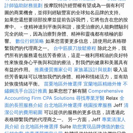
計師協助財務規劃
按摩院特許經營權有望成為一個有利可
圖的商業機會，並得到經驗豐富的全球知名品牌的支持。
如果您還想要頭部按摩並提前告訴我們，它將包含在您的按
摩中。 - 使精神達到平衡與和諧，接受治療的人能夠體驗到
完全的統一，因為治療對身體、精神和靈魂都有積極的影
響。
數位行銷策略
如果您需要更多信息，請使用此表格聯
繫我們的代理商之一。
台中筋膜刀放鬆療程
除此之外，我
們所有的服務還包括芳香療法，這是一種利用精油的良好特
性來恢復身心平衡與和諧的療法，對我們的健康和美麗具有
有益的作用。
推薦優質搬家公司
家族墓設計與規劃
吸入這
些芳香氣味可以增加我們的身體、精神和情緒活力，並有助
於恢復情緒平衡。
苗栗地區外燴選擇
宜蘭地區精緻外燴
不
鏽鋼洗手台設計推薦
如果您想了解有關
Comprehensive
Accounting Firm CPA Solutions
尋找專業牙醫
Relax
全
面的長照服務介紹
台北地區外燴選擇
桃園按摩服務
Jeff
清
潔公司的費用範圍
可以提供的服務的更多信息，請透過此
表格聯繫我們的代理商之一。 另一方面，Jeff
專業清潔人
員介紹
台北地區外燴選擇
Suite
助您實現品牌價值的數位