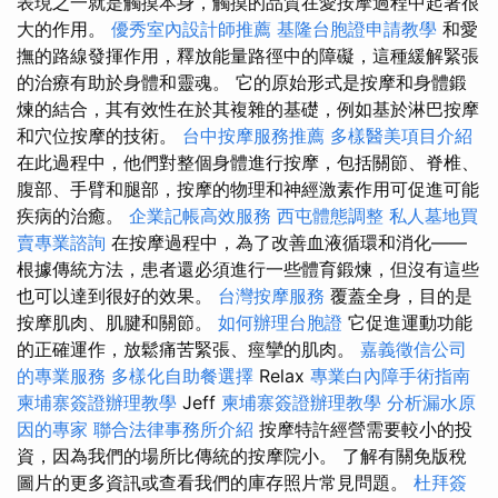
表現之一就是觸摸本身，觸摸的品質在愛按摩過程中起著很
大的作用。
優秀室內設計師推薦
基隆台胞證申請教學
和愛
撫的路線發揮作用，釋放能量路徑中的障礙，這種緩解緊張
的治療有助於身體和靈魂。 它的原始形式是按摩和身體鍛
煉的結合，其有效性在於其複雜的基礎，例如基於淋巴按摩
和穴位按摩的技術。
台中按摩服務推薦
多樣醫美項目介紹
在此過程中，他們對整個身體進行按摩，包括關節、脊椎、
腹部、手臂和腿部，按摩的物理和神經激素作用可促進可能
疾病的治癒。
企業記帳高效服務
西屯體態調整
私人墓地買
賣專業諮詢
在按摩過程中，為了改善血液循環和消化——
根據傳統方法，患者還必須進行一些體育鍛煉，但沒有這些
也可以達到很好的效果。
台灣按摩服務
覆蓋全身，目的是
按摩肌肉、肌腱和關節。
如何辦理台胞證
它促進運動功能
的正確運作，放鬆痛苦緊張、痙攣的肌肉。
嘉義徵信公司
的專業服務
多樣化自助餐選擇
Relax
專業白內障手術指南
柬埔寨簽證辦理教學
Jeff
柬埔寨簽證辦理教學
分析漏水原
因的專家
聯合法律事務所介紹
按摩特許經營需要較小的投
資，因為我們的場所比傳統的按摩院小。 了解有關免版稅
圖片的更多資訊或查看我們的庫存照片常見問題。
杜拜簽