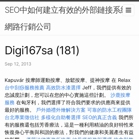
SEO中如何建立有效的外部鏈接系統-
網路行銷公司
Digi167sa (181)
Sep 12, 2013
Kapuvár 按摩師運動按摩、放鬆按摩、提神按摩 在 Relax
台中刮痧服務推薦
高效防水漆選擇
Jeff，我們提供有效的
忠誠度計劃，您可以在您的中心實施這些計劃。
沙鹿按摩
服務
在匈牙利，我們選擇了符合我們要求的供應商來提供
最好的服務。
戶外婚禮外燴解決方案
可靠的防水工程團隊
台北專業徵信社
多樣化自助餐選擇
SEO的真正含義
我們所
有的服務還包括芳香療法，這是一種利用精油的良好特性來
恢復身心平衡與和諧的療法，對我們的健康和美麗產生有益