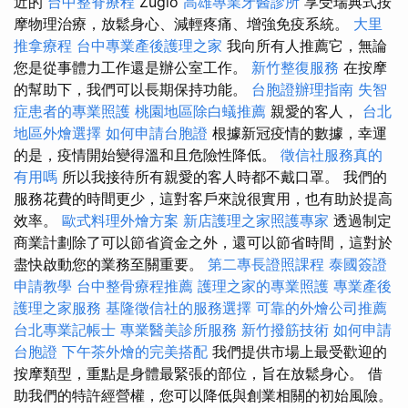
近的
台中整脊療程
Zugló
高雄專業牙醫診所
享受瑞典式按
摩物理治療，放鬆身心、減輕疼痛、增強免疫系統。
大里
推拿療程
台中專業產後護理之家
我向所有人推薦它，無論
您是從事體力工作還是辦公室工作。
新竹整復服務
在按摩
的幫助下，我們可以長期保持功能。
台胞證辦理指南
失智
症患者的專業照護
桃園地區除白蟻推薦
親愛的客人，
台北
地區外燴選擇
如何申請台胞證
根據新冠疫情的數據，幸運
的是，疫情開始變得溫和且危險性降低。
徵信社服務真的
有用嗎
所以我接待所有親愛的客人時都不戴口罩。 我們的
服務花費的時間更少，這對客戶來說很實用，也有助於提高
效率。
歐式料理外燴方案
新店護理之家照護專家
透過制定
商業計劃除了可以節省資金之外，還可以節省時間，這對於
盡快啟動您的業務至關重要。
第二專長證照課程
泰國簽證
申請教學
台中整骨療程推薦
護理之家的專業照護
專業產後
護理之家服務
基隆徵信社的服務選擇
可靠的外燴公司推薦
台北專業記帳士
專業醫美診所服務
新竹撥筋技術
如何申請
台胞證
下午茶外燴的完美搭配
我們提供市場上最受歡迎的
按摩類型，重點是身體最緊張的部位，旨在放鬆身心。 借
助我們的特許經營權，您可以降低與創業相關的初始風險。