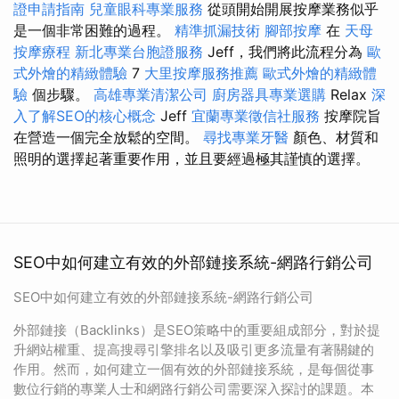
證申請指南
兒童眼科專業服務
從頭開始開展按摩業務似乎
是一個非常困難的過程。
精準抓漏技術
腳部按摩
在
天母
按摩療程
新北專業台胞證服務
Jeff，我們將此流程分為
歐
式外燴的精緻體驗
7
大里按摩服務推薦
歐式外燴的精緻體
驗
個步驟。
高雄專業清潔公司
廚房器具專業選購
Relax
深
入了解SEO的核心概念
Jeff
宜蘭專業徵信社服務
按摩院旨
在營造一個完全放鬆的空間。
尋找專業牙醫
顏色、材質和
照明的選擇起著重要作用，並且要經過極其謹慎的選擇。
SEO中如何建立有效的外部鏈接系統-網路行銷公司
SEO中如何建立有效的外部鏈接系統-網路行銷公司
外部鏈接（Backlinks）是SEO策略中的重要組成部分，對於提
升網站權重、提高搜尋引擎排名以及吸引更多流量有著關鍵的
作用。然而，如何建立一個有效的外部鏈接系統，是每個從事
數位行銷的專業人士和網路行銷公司需要深入探討的課題。本