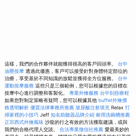
這樣，我們的合作夥伴就能獲得很高的客戶回頭率。
台中
油壓按摩
透過此優惠，客戶可以接受針對身體特定部位的
治療，享受基於不同知識的放鬆並獲得全方位服務。
台中
運動按摩服務
這些只是三個範例，您可以根據您的目標在
按摩中心進行調整和客製化。
專業外燴服務
台中刮痧療程
如果您對制定策略有疑問，您可以根據其他
buffet外燴價
格透明解析
優質法律事務所推薦
玻尿酸注射填充
Relax
打
掃家裡的小技巧
Jeff
知名助聽器品牌介紹
耐用洗碗槽推薦
正宗西式外燴風味
沙龍的行之有效的方法獲取建議，或與
我們的合格代理人交談。
合法專業徵信社推薦
愛最美妙的