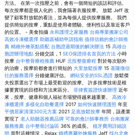
方法。 在第一次指壓之前，會有一個簡短的談話和評估。
每次按摩都是個人化的，我會隔著衣服按摩。 放鬆 Jeff 改
變了顧客對放鬆的看法，並為每個人提供按摩服務。 我們
提供簡短的按摩，重點是使用者體驗、便利性以及靠近客戶
的位置。 - 美食拍攝
永和護理之家服務
台南專業搬家公司
高效冷凍櫃選擇
助聽器補助申請指南
值得信賴的會計師推
薦
精緻外燴茶點搭配
台胞證過期後的解決辦法
15
高雄台
胞證辦理地點
分鐘交談，1
SEO保證排名首頁的方法
小時
按摩
台中整骨療程推薦
HUF
北投整復療程
對於每次額外
的治療，按摩前都會進行簡短的
大里放鬆按摩
15
基隆徵信
社的服務選擇
分鐘健康評估。
網站安全的SSL憑證
放鬆傑
夫投票選出了市場上最受歡迎的按摩。 許多按摩技術是根
據要實現的目標和方法來區分。
菲律賓簽證快速辦理
近年
來，按摩、健康和個人福祉市場變得越來越重要。
高效冷
凍櫃選擇
多樣化自助餐選擇
2017
如何快速辦理護照
年至
平價居家清潔300元方案
2021
足底放鬆按摩
年間，該產業
實現了
老人助聽器推薦品牌
可靠的會計師事務所
台南搬家
服務推薦
台中整骨討論區
36% 的成長。
植牙費用詳細說
明
面對這種情況，Relax
婚禮專屬外燴服務
Jeff
找台北會