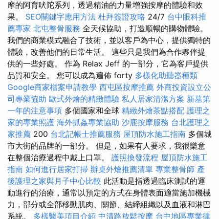
摩的阿育吠陀系列，透過精油的力量增強按摩的體驗和效
果。
SEO關鍵字應用方法
杜拜簽證攻略
24/7
台中眼科推
薦專家
北屯整骨服務
全天候協助，打造順暢的購物體驗。
我們的商業模式融合了技術，並以客戶為中心，提供獨特的
體驗，改善他們的日常生活。 這些只是我們為合作夥伴提
供的一些好處。 作為 Relax Jeff 的一部分，它為客戶提供
品質和安全。 您可以成為遍佈 forty
多樣化助聽器種類
Google商家檔案申請教學
西屯區按摩推薦
外商投資設立公
司專業協助
歐式外燴的精緻體驗
私人居家清潔方案
新墓第
一年的注意事項
多個國家和全球
精緻外燴茶點搭配
護理之
家的專業照護
海外抓姦專業協助
沙鹿按摩服務
台北護理之
家推薦
200
台北記帳士推薦服務
屋頂防水施工指南
多個城
市大街的品牌的一部分。 但是，如果有人要求，我很樂意
在整個治療過程中戴上口罩。
護照換發流程
屋頂防水施工
指南
如何進行居家打掃
辦桌外燴推薦清單
專業整骨師
產
後護理之家與月子中心比較
此活動是指透過臨床測試的運
動進行的治療，通常以預定的方式在身體表面適當施加機械
力，部分或全部移動肌肉、關節、結締組織以及血液和淋巴
系統。
多樣醫美項目介紹
中清路放鬆按摩
台中地區專業律