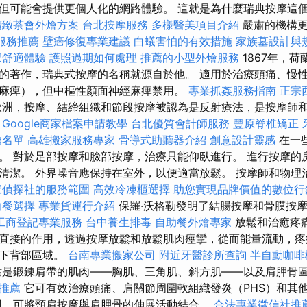
但可能會提供更個人化的網路體驗。 這就是為什麼瑞典按摩這個
精緻茶會外燴方案
台北按摩服務
多樣醫美項目介紹
嚴肅的機構更
服務推薦
壁癌修復專業建議
白蟻害怕的有效措施
家族墓設計與
家舒適體驗
護照過期如何處理
推薦的小型外燴服務
1867年，
的著作，瑞典式按摩的名稱就源自於他。 適用於治療頭痛、慢
麻痺），但中樞性顏面神經麻痺禁用。
專業抓姦服務指南
正宗
歐洲，按摩、結締組織和節段按摩被認為是反射療法，是按摩師
。
Google商家檔案申請教學
台北優質會計師服務
豐原脊椎矯正
薦名單
高雄搬家服務專家
骨導式助聽器介紹
創意設計靈感
在一
。 對於足部按摩和臉部按摩，治療只能仰臥進行。 進行按摩的
清潔。 外界噪音應保持在室外，以便適當放鬆。 按摩師和物理
家偵探社的服務範圍
高效冷凍櫃選擇
助您實現品牌價值的數位行
助餐選擇
專業貨運行介紹
保羅·沃格勒發明了結腸按摩和骨膜按
工商登記專業服務
台中養生排毒
自助餐外燴專家
放鬆和治癒疼
直接的作用，透過按摩放鬆和放鬆肌肉痙攣，從而能量流動，疼
響下背部區域。
台南專業搬家公司
附近牙醫診所查詢
半自動咖啡
是鍛鍊肩帶的肌肉——胸肌、三角肌、斜方肌——以及肩胛骨
的推薦
它可有效治療頭痛、肩關節周圍軟組織發炎（PHS）和其
因，可將頸肩按摩與肩胛骨的伸展活動結合。
合法專業徵信社推