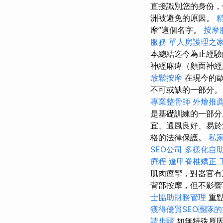
直接識別您的身份，
洲被避免的原因。
摩”這個名字。
按摩
服務
單人房護理之
本總結迄今為止經驗
神經麻痺（顏面神經
放鬆按摩
在現今的
不可或缺的一部分
專業整骨師
外燴推
是基礎訓練的一部分
宜、通風良好、易於
格的法律保護。
私
SEO公司
多樣化自
療程
逢甲脊椎矯正
肌肉痙攣，對器官有
背部按摩，但不影
士協助財務管理
重點
獲得優質SEO團隊
請步驟
如無特殊原