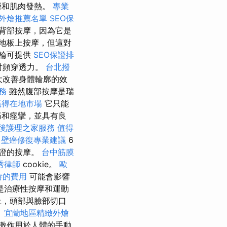
勞和肌肉發熱。
專業
外燴推薦名單
SEO保
背部按摩，因為它是
地板上按摩，但這對
輪可提供
SEO保證排
射頻穿透力。
台北撥
大改善身體輪廓的效
服務
雖然腹部按摩是瑞
贏得在地市場
它只能
痛和痙攣，並具有良
後護理之家服務
值得
壁癌修復專業建議
6
行證的按摩。
台中筋膜
秀律師
cookie。
歐
時的費用
可能會影響
是治療性按摩和運動
上，頭部與臉部切口
。
宜蘭地區精緻外燴
激作用於人體的手動