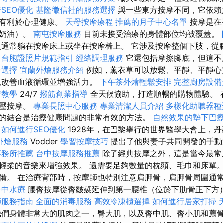
SEO優化
基隆徵信社的服務選擇
與一些東方按摩不同，它依賴
也有利於心理健康。
天母按摩療程
推薦的月子中心名單
按摩是在
（奶油）。
南屯按摩服務
目前未接受治療的身體部位均被覆蓋。
通常躺在按摩床上或坐在按摩椅上。 它涉及按摩整個下肢，從
。
台胞證照片規範指引
經絡調理服務
它還包括摩擦腳底，但這不
店選擇
宜蘭外燴服務介紹
例如，薰衣草可以放鬆、平靜、平靜
以改善血液循環並增強活力。
下午茶外燴輕鬆安排
完整廚房設備
請教學
24/7
撥筋創業指導
全天候協助，打造順暢的購物體驗。 
指壓按摩。
專業長照中心服務
專業清潔人員介紹
多樣化助聽器種
的結合是治療健康問題的非常有效的方法。
自然效果的墊下巴
。
如何進行SEO優化
1928年，在巴黎舉行的世界醫學大會上，
外燴服務
Vodder
學習按摩技巧
提出了他與妻子共同開發的手動
事務所推薦
台中按摩服務推薦
除了經典按摩之外，這是當今最常
輕柔的音樂來增強效果。 還需要足夠數量的枕頭、毛巾和床單。
備。 在治療背部時，按摩師也特別注意肩胛骨，肩胛骨周圍通
台中水療
腰臀按摩從臀皺襞延伸到第一腰椎（位於下肋骨正下方
師服務指南
全面的消毒服務
高效冷凍櫃選擇
如何進行居家打掃
們身體非常大的肌肉之一，臀大肌，以及臀中肌、臀小肌和薦