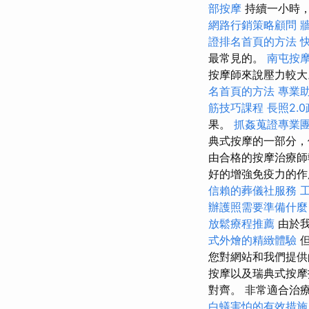
部按摩
持續一小時
網路行銷策略顧問
證排名首頁的方法
最常見的。
南屯按
按摩師來說壓力較
名首頁的方法
專業
筋技巧課程
長照2.
果。
抓姦蒐證專業
典式按摩的一部分，
由合格的按摩治療師
好的增強免疫力的作
信賴的葬儀社服務
辦護照需要準備什麼
放鬆療程推薦
由於
式外燴的精緻體驗
但
您對網站和我們提供
按摩以及瑞典式按摩
對齊。 非常適合治
白蟻害怕的有效措施