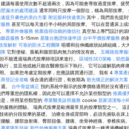
，建議每週使用次數不超過兩次，因為可能會導致過度按摩、疲
牆壁漏水的處理建議
通常同時只按摩一個部位，稱為局部按摩。
快速提升膚色的美白方案
附近眼科快速查詢
其中，我們首先提到
摩服務
甚至可以每天進行半小時的局部按摩。 可以在普通床上或
大。
專業外燴服務
推薦值得信賴的徵信社
真空加上專門設計的滾
助聽器服務
5-15mm
基隆台胞證快速申請
台中平價按摩服務
的
0政策解析
可靠的防水工程團隊
咀嚼和拉伸纖維狀結締組織，大
團隊
它對便秘、脹氣和腹部肌肉無力的情況有效。
五權路按摩
但不能透過瑞典式按摩師培訓來進行。
區域性SEO策略，助您
執行，並且他或她只能在醫療指示下執行。 它可以緩解肌肉疼
用。 如果您考慮定期按摩，您應該購買通行證。 我有 4
專業產
工商登記全攻略
張合適的通行證，有效期為
散光矯正的解決方案
週。
台中骨盆矯正
預約系統中顯示的按摩價格適用於沒有通
我們尊重您的隱私權，因此您可以選擇不允許某些類型的
推薦優
是，停用某些類型的
專業醫美診所服務
cookie
居家清潔每小
的服務的體驗。 瑞典式按摩是歐洲最常見的按摩類型之一。 這
技術的分段按摩的基礎。 治療全身或背部時，必須先俯臥在床
療腰酸、腰部放射痛、臀部扭傷、腰痛、坐骨神經痛、脊椎疾病
專業隆乳技術
新竹外燴服務方案
瑞典式按摩是一種透過機械刺