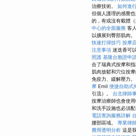
治療技術。
如何進行
但個人護理的感覺
的，有或沒有載體
中心的全面服務
客人
以擴展到臀部肌肉
快速打掃技巧
按摩
注意事項
迷迭香可
照護
基隆台胞證申
合了瑞典式按摩和
肌肉放鬆和穴位按摩
免疫力、緩解壓力
摩
Emil
便捷自助式
引流）。
台北律師
按摩治療師也會使用
和洗手設施也必須配
電話查詢服務詳解
腰部區域。
專業律
費用透明分析
這是我