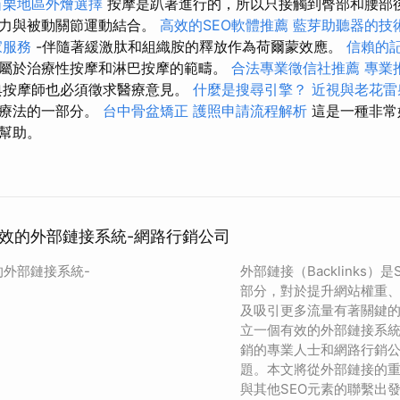
苗栗地區外燴選擇
按摩是趴著進行的，所以只接觸到臀部和腰部後
握力與被動關節運動結合。
高效的SEO軟體推薦
藍芽助聽器的技
家服務
-伴隨著緩激肽和組織胺的釋放作為荷爾蒙效應。
信賴的
屬於治療性按摩和淋巴按摩的範疇。
合法專業徵信社推薦
專業
典按摩師也必須徵求醫療意見。
什麼是搜尋引擎？
近視與老花雷
然療法的一部分。
台中骨盆矯正
護照申請流程解析
這是一種非常
幫助。
有效的外部鏈接系統-網路行銷公司
的外部鏈接系統-
外部鏈接（Backlinks
部分，對於提升網站權重
及吸引更多流量有著關鍵
立一個有效的外部鏈接系
銷的專業人士和網路行銷
題。本文將從外部鏈接的
與其他SEO元素的聯繫出