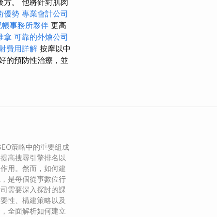
方。 他將針對肌肉
術優勢
專業會計公司
記帳事務所夥伴
更高
推拿
可靠的外燴公司
射費用詳解
按摩以中
好的預防性治療，並
）是SEO策略中的重要組成
、提高搜尋引擎排名以
的作用。然而，如何建
統，是每個從事數位行
公司需要深入探討的課
重要性、構建策略以及
發，全面解析如何建立