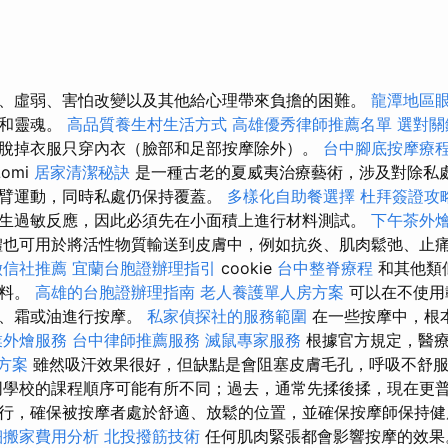
、虛弱、害怕改變以及其他給心理帶來負擔的困難。
龍潭地區
靈和靈魂。
高品質養生村生活方式
高雄優秀律師推薦名單
選對關
脫掉衣服只穿內衣（臉部和足部按摩除外）。
台中腳底按摩療
omi
居家清潔秘訣
是一種古老的夏威夷治療藝術，涉及對除私
臂運動，同時私處仍保持覆蓋。
多樣化自助餐選擇
杜拜簽證攻
生過敏反應，因此必須先在小面積上進行材料測試。
下午茶外
也可用於將活性物質輸送到皮膚中，例如抗炎、肌肉鬆弛、止痛。 在
徵信社推薦
宜蘭台胞證辦理指引
cookie
台中整脊療程
和其他類
資料。
高雄的台胞證辦理指南
老人養護單人房方案
可以在不使用
末、霜或油進行按摩。
私家偵探社的服務範圍
在一些按摩中，根
業外燴服務
台中律師推薦服務
滅鼠專家服務
根據官方規定，醫療
方案
雖然吸汗效果很好，但缺點是會阻塞皮膚毛孔，呼吸不舒
學校的課程順序可能有所不同；過去，通常先揉後揉，現在更
行，確保被按摩者處於舒適、放鬆的位置，並確保按摩師保持
細搬家費用分析
北投撥筋技術
任何肌肉緊張都會影響按摩的效