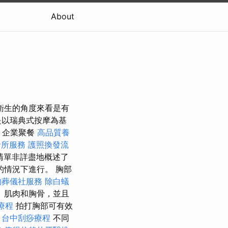
About
衛生的角度來看是有
是以瑞典式按摩為基
 企業聚餐
高品質養
診所服務
護照換發流
清單非詳盡地概述了
的情況下進行。 胸部
的葬儀社服務
除白蟻
、肌肉和胸骨，並且
療程
拍打胸部可有效
。
台中刮痧療程
不同