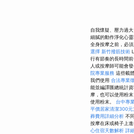
自我懷疑、壓力過大
細膩的動作淨化心
全身按摩之前，必須
選擇
新竹撥筋技術
L
行有節奏的長時間前
人或按摩師可能會發
院專業服務
這些載體
我們使用
合法專業
能並編譯匯總統計
摩，也可以使用粉
使用粉末。
台中專
平價居家清潔300元
葬費用詳細分析
不同
按摩在床或椅子上進
心住宿天數解析
詳