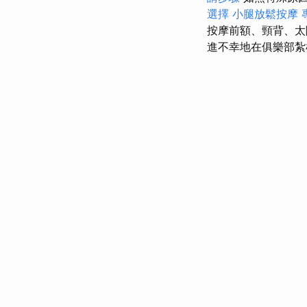
選擇
小腿放鬆按摩
按摩前額、頸背、
進不幸地在俱樂部紮