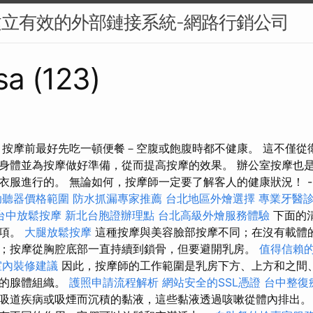
建立有效的外部鏈接系統-網路行銷公司
sa (123)
 按摩前最好先吃一頓便餐－空腹或飽腹時都不健康。 這不僅從
身體並為按摩做好準備，從而提高按摩的效果。 辦公室按摩也
衣服進行的。 無論如何，按摩師一定要了解客人的健康狀況！ -
助聽器價格範圍
防水抓漏專家推薦
台北地區外燴選擇
專業牙醫
台中放鬆按摩
新北台胞證辦理點
台北高級外燴服務體驗
下面的
事項。
大腿放鬆按摩
這種按摩與美容臉部按摩不同；在沒有載體
；按摩從胸腔底部一直持續到鎖骨，但要避開乳房。
值得信賴
室內裝修建議
因此，按摩師的工作範圍是乳房下方、上方和之間
性的腺體組織。
護照申請流程解析
網站安全的SSL憑證
台中整復
吸道疾病或吸煙而沉積的黏液，這些黏液透過咳嗽從體內排出