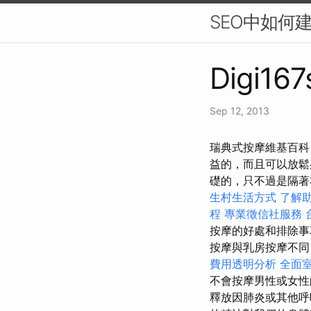
SEO中如何
Digi167
Sep 12, 2013
瑞典式按摩維基百科
益的，而且可以放鬆
礎的，只不過是隔著
生村生活方式
了解
程
專業徵信社服務
按摩的好處和排除
按摩與乳房按摩不同
費用透明分析
全面
不會按摩男性或女
釋放因肺炎或其他呼