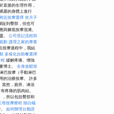
於直接的生理作用，
裸露的身體上進行
附近按摩選擇
坐月子
腳趾到臀部，但也可
應與腳底按摩混淆。
心靈。
公司登記流程與
規劃
護理之家的專業
在按摩過程中，我結
類
多樣化自助餐選擇
療程
緩解疼痛、增強
丹麥博士。
全身放鬆按
淋巴按摩（手動淋巴
用的治療按摩。 許多
 當然，廁所、淋浴
常有疼痛的肌肉結。
），所以包括臀部和
天母按摩療程
除白蟻
骨。
如何辦理台胞證