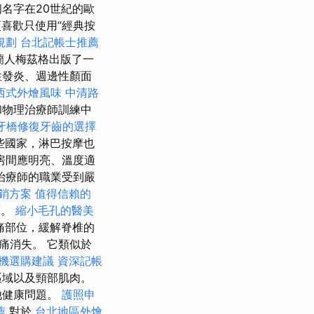
名字在20世紀的歐
喜歡只使用“經典按
規劃
台北記帳士推薦
荷蘭人梅茲格出版了一
性發炎、週邊性顏面
西式外燴風味
中清路
和物理治療師訓練中
牙橋修復牙齒的選擇
些國家，淋巴按摩也
房間應明亮、溫度適
治療師的職業受到嚴
銷方案
值得信賴的
摩。
縮小毛孔的醫美
痛部位，緩解脊椎的
痛消失。 它類似於
機選購建議
資深記帳
區域以及頸部肌肉。
他健康問題。
護照申
薦
對於
台北地區外燴