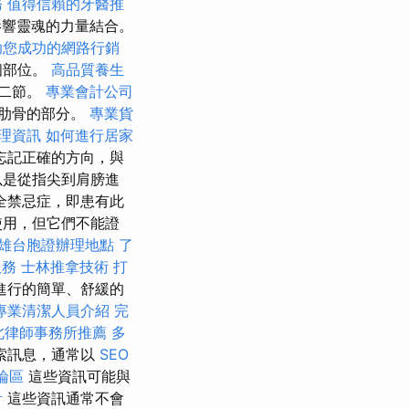
務
值得信賴的牙醫推
響靈魂的力量結合。
助您成功的網路行銷
個部位。
高品質養生
十二節。
專業會計公司
肋骨的部分。
專業貨
理資訊
如何進行居家
忘記正確的方向，與
以是從指尖到肩膀進
全禁忌症，即患有此
使用，但它們不能證
雄台胞證辦理地點
了
服務
士林推拿技術
打
進行的簡單、舒緩的
專業清潔人員介紹
完
北律師事務所推薦
多
索訊息，通常以
SEO
論區
這些資訊可能與
計
這些資訊通常不會