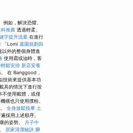
例如，解決恐懼、
眼科推薦
透過輕柔、
鍵字提升流量
在進行
程
「Lomi
墓園規劃與
處以外的整個身體進
略
使用霜或油時，客
燴輕鬆安排
新店安養
 Banggood，
似技術來提供基本功
載具的情況下進行按
本不使用載體，或僅
機構也只使用撲粉。
服。
全身放鬆按摩
土
普遍採用上述順序。
健康的姿勢。
月子中
果。
居家清潔秘訣
腳