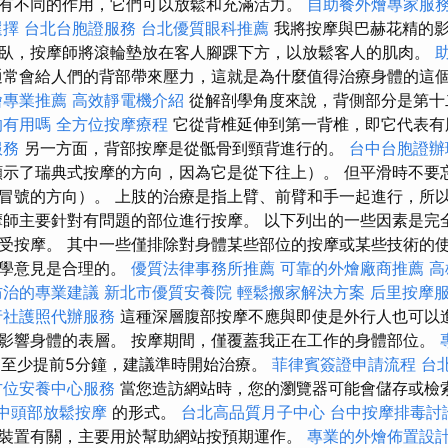
有不同的作用，它們可以放鬆和充滿活力。
自助餐外燴專家服
選擇
台北台胞證服務
台北優質眼科推薦
我將按摩與巴赫花精的影
臥，按摩師將滾輪墊放在客人腳踝下方，以放鬆客人的肌肉。
常會給人們的背部帶來壓力，這就是為什麼值得治療身體的這
燴專業推薦
高效靜電機介紹
從解剖學角度來說，背側部分是第
的有用嗎
全方位按摩療程
它從背椎延伸到第一背椎，即它代表有
服務
另一方面，背部按摩是從骶骨到頸背進行的。
台中台胞證辦
示了瑞典式按摩的方向，因為它是從下往上）。 但平滑時不要
冒號的方向）。 上肢的治療是指上臂、前臂和手一起進行，所
摩師主要針對有問題的部位進行按摩。 以下列出的一些因素是完
受按摩。 其中一些僅排除對身體某些部位的按摩或某些技術的
醫學意見是合理的。
優質法律事務所推薦
可靠的外燴廠商推薦
高
防治的專業建議
新北市優質安養院
輕鬆搬家解決方案
后里按摩
行社護照代辦服務
這種深層腹部按摩不應與即使是外行人也可以
影響身體的表層。 按摩期間，僅覆蓋我正在工作的身體部位。
至少提前5分鐘，建議準時開始治療。
菲律賓簽證申請流程
台
方位安養中心服務
當您造訪網站時，您的瀏覽器可能會儲存或檢
中頭部放鬆按摩
的形式。
台北高品質月子中心
台中按摩排毒討
裝置有關，主要用於幫助網站按預期運作。
專業的外燴佈置設