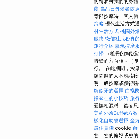
的精油對我們的身體
薦
高品質外燴餐飲
背部按摩時，客人俯
策略
現代生活方式通
村生活方式
桃園外
服務
徵信社服務真
運行介紹
脹氣按摩
打掃
（椎骨的編號顯
時鐘的方向相同（即
行。 在此期間，按
類問題的人不應該接
明一般按摩或獲得
解假牙的選擇
白蟻
掃家裡的小技巧
旅
愛撫相混淆，後者只
美的外燴Buffet方案
樣化自助餐選擇
全
最佳實踐
cookie
台
您、您的偏好或您的