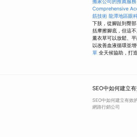
搬家公司的推薦服務
Comprehensive Acc
筋技術
龍潭地區眼
下肢，從腳趾到臀
括摩擦腳底，但這
薰衣草可以放鬆、
以改善血液循環並
單
全天候協助，打
SEO中如何建立
SEO中如何建立有效
網路行銷公司