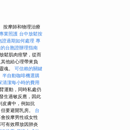
按摩師和物理治療
專業照護
台中放鬆按
胞證過期如何處理
專
雄的台胞證辦理指南
放鬆肌肉痙攣，從而
及其他給心理帶來負
和靈魂。
可信賴的關鍵
。
半自動咖啡機選購
家清潔每小時的費用
臂運動，同時私處仍
發生過敏反應，因此
到皮膚中，例如抗
，但要避開乳房。
台
不會按摩男性或女性
可有效釋放因肺炎