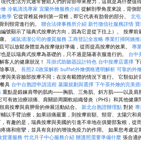
現代生活方式通常會給人們的背部帶來壓力，這就是為什麼值
外燴
冷氣清洗專家
宜蘭外燴服務介紹
從解剖學角度來說，背側
請教學
它從背椎延伸到第一背椎，即它代表有肋骨的部分。
北
骶骨到頸背進行的。
聯合法律事務所介紹
新竹徵信社服務詳情
寶
編號顯示了瑞典式按摩的方向，因為它是從下往上）。 按摩前
健康。
滅鼠清潔公司的優質服務
工商登記全攻略
專業打掃阿姨推
且可以放鬆身體並為按摩做好準備，從而提高按摩的效果。
專
也是以瑞典式按摩為基礎的，只不過是隔著衣服進行的。
台中
了解客人的健康狀況！
耳掛式助聽器設計特色
台中按摩店選擇
下
排除事項。
長照2.0政策解析
buffet外燴價格透明解析
可靠的外
摩與美容臉部按摩不同；在沒有載體的情況下進行。 它類似於
保餐具
台中台胞證申請流程
墓園規劃與選擇
下午茶外燴的完美搭
務
重點是鍛鍊肩帶的肌肉——胸肌、三角肌、斜方肌——以及肩
它可有效治療頭痛、肩關節周圍軟組織發炎（PHS）和其他健康
頸肩按摩與肩胛骨的伸展活動結合。
新北台胞證辦理點
對於
專
摩輔以手臂治療，如果頭痛嚴重，則按摩前額、頸背、太陽穴和
，有趣的是，瑞典按摩與美國的引進不幸地在俱樂部紮根，從
肉疼痛和痙攣，並具有良好的增強免疫力的作用。 如果您考慮定
效貨運服務
竹北月子中心服務介紹
辦護照需要準備什麼
張合適