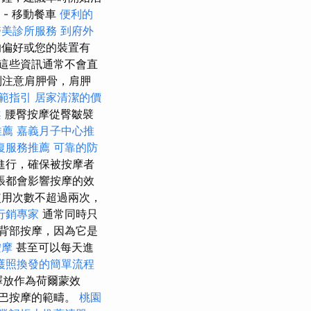
 - 移動餐車
便利的
醫美診所服務
到府外
偏好或您的裝置有
這些資訊通常不會直
別注意肩胛骨，肩胛
範指引
居家清潔的價
案
腰臀按摩從臀皺襞
推薦
嘉義月子中心推
復服務推薦
可靠的防
進行，確保被按摩者
張都會影響按摩的效
用次數不超過兩次，
行銷專家
通常同時只
背部按摩，因為它是
按摩
甚至可以每天進
護照換發的簡單流程
釋放作為荷爾蒙效
巴按摩的範疇。
桃園