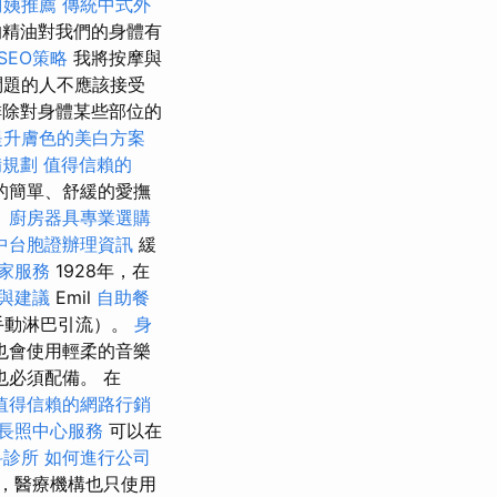
阿姨推薦
傳統中式外
精油對我們的身體有
SEO策略
我將按摩與
問題的人不應該接受
除對身體某些部位的
提升膚色的美白方案
備規劃
值得信賴的
的簡單、舒緩的愛撫
。
廚房器具專業選購
中台胞證辦理資訊
緩
家服務
1928年，在
與建議
Emil
自助餐
手動淋巴引流）。
身
也會使用輕柔的音樂
也必須配備。 在
值得信賴的網路行銷
長照中心服務
可以在
科診所
如何進行公司
，醫療機構也只使用