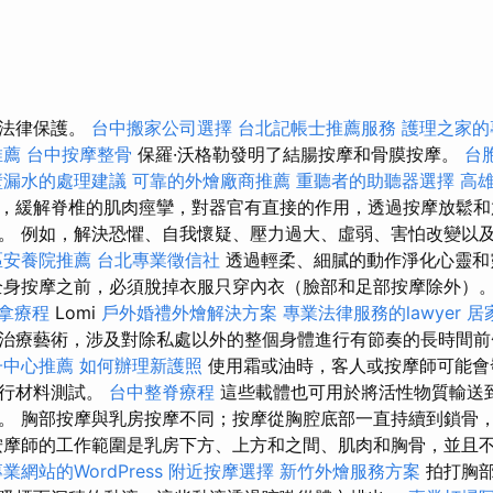
的法律保護。
台中搬家公司選擇
台北記帳士推薦服務
護理之家的
推薦
台中按摩整骨
保羅·沃格勒發明了結腸按摩和骨膜按摩。
台
壁漏水的處理建議
可靠的外燴廠商推薦
重聽者的助聽器選擇
高
，緩解脊椎的肌肉痙攣，對器官有直接的作用，透過按摩放鬆和
。 例如，解決恐懼、自我懷疑、壓力過大、虛弱、害怕改變以
區安養院推薦
台北專業徵信社
透過輕柔、細膩的動作淨化心靈
身按摩之前，必須脫掉衣服只穿內衣（臉部和足部按摩除外）
拿療程
Lomi
戶外婚禮外燴解決方案
專業法律服務的lawyer
居
治療藝術，涉及對除私處以外的整個身體進行有節奏的長時間前
子中心推薦
如何辦理新護照
使用霜或油時，客人或按摩師可能會
進行材料測試。
台中整脊療程
這些載體也可用於將活性物質輸送
。 胸部按摩與乳房按摩不同；按摩從胸腔底部一直持續到鎖骨
按摩師的工作範圍是乳房下方、上方和之間、肌肉和胸骨，並且
業網站的WordPress
附近按摩選擇
新竹外燴服務方案
拍打胸部