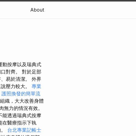
About
運動按摩以及瑞典式
口對齊。 對於足部
、易於清潔。 外界
來說壓力較大。
專業
m
護照換發的簡單流
組織，大大改善身體
肉無力的情況有效。
不能透過瑞典式按摩
能在醫療指示下執
肉。
台北專業記帳士