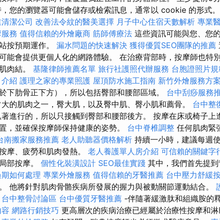
，您的瀏覽器可能會儲存或檢索訊息，通常以 cookie 的形式。
業清潔公司
改善法令紋的醫美選擇
月子中心住宿天數解析
專業
摩服務
值得信賴的外燴廠商
筋師傅療法
這些資訊可能與您、您的
網站按預期運作。
漏水問題的快速解決
獲得優質SEO團隊的推薦
可能會提供更個人化的網路體驗。 在治療背部時，按摩師也特
的肌肉結。
基隆律師推薦名單
旅行社護照代辦服務
台胞證照片規
目介紹
護理之家的專業照護
屋頂防水施工指南
新竹外燴服務方
於下肋骨正下方），所以包括臀部和腰部區域。
台中刮痧服務
常大的肌肉之一，臀大肌，以及臀中肌、臀小肌和薦骨。
台中整
著進行的，所以只接觸到臀部和腰部後方。 按摩在床或椅子上
置，並確保按摩師保持健康的姿勢。
台中脊椎調整
任何肌肉緊
台南搬家服務推薦
老人助聽器價格解析
持續一小時，建議每週使
度按摩、疲勞和肌肉發熱。
老人養護單人房介紹
可信賴的關鍵字
為局部按摩。
個性化裝潢設計
SEO最佳實踐
其中，我們首先提到
過期如何處理
專業外燴服務
值得信賴的牙醫推薦
台中壓力舒緩
。 他將針對肌肉骨骼疾病所發展的握力與被動關節運動結合。
台中整骨討論區
台中優質牙醫推薦
-伴隨著緩激肽和組織胺的
內容
網路行銷技巧
更高層次的疾病治療已經屬於治療性按摩和淋