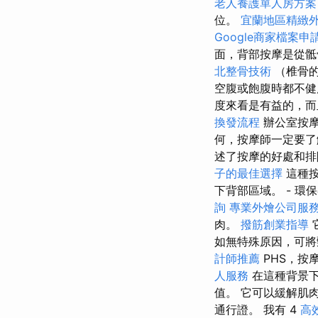
老人養護單人房方案
位。
宜蘭地區精緻
Google商家檔案申
面，背部按摩是從
北整骨技術
（椎骨的
空腹或飽腹時都不
度來看是有益的，而
換發流程
辦公室按摩
何，按摩師一定要
述了按摩的好處和
子的最佳選擇
這種按
下背部區域。 - 環
詢
專業外燴公司服
肉。
撥筋創業指導
如無特殊原因，可將
計師推薦
PHS，按
人服務
在這種背景下
值。 它可以緩解肌
通行證。 我有 4
高