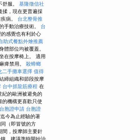
不舒服。
基隆徵信社
後揉，現在更普遍採
椎疾病。
台北整骨推
的手動治療技術。
台
理的感覺也有利於心
自助式餐點外燴推薦
身體部位均被覆蓋。
坐在按摩椅上。 適用
經麻痺禁用。
殺蟑螂
化二手攤車選擇
值得
結締組織和節段按摩
摩
台中抓龍筋療程
在
世紀的歐洲被避免的
肅的機構更喜歡只使
台胞證申請
台胞證
結迄今為止經驗的著
相同（即冒號的方
期間，按摩師主要針
分鐘，建議準時開始治