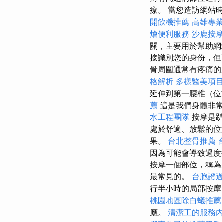
療。 當您造訪網站時
開飲機推薦
高雄專
燴便利服務
沙鹿按
關，主要用於幫助
接識別您的身份，但
骨周圍通常有疼痛
格解析
多樣醫美項
延伸到第一腰椎（位
薦
這是我們身體非
水工程團隊
按摩是趴
處於舒適、放鬆的位
果。
台北整骨推薦
因為可能會導致過
按摩一個部位，稱
最常見的。
台胞證
行半小時的局部按摩
桃園地區除白蟻推薦
應。
清潔工的服務