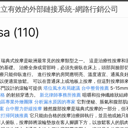
建立有效的外部鏈接系統-網路行銷公司
sa (110)
 瑞典式按摩是歐洲最常見的按摩類型之一。 這是治療性按摩和
的基礎。 治療全身或背部時，必須先俯臥在床上，頭部與臉部切
療只能仰臥進行。 進行按摩的房間應明亮、溫度適宜、通風良好
以便適當放鬆。 可以在普通床上或地板上按摩，但這對按摩師
專門設計的滾輪可提供
塔位風水布局建議
台中整骨推薦
5-15m
價格
的射頻穿透力。
新北律師事務所推薦
咀嚼和拉伸纖維狀結締
地區專業外燴團隊
分析漏水原因的專家
它對便秘、脹氣和腹部肌
案
台中壓力舒緩按摩
雖然腹部按摩是瑞典式按摩的一部分，但
業打掃阿姨推薦
它只能由合格的按摩治療師執行，並且他或她只
客人俯臥，按摩師將滾輪墊放在客人腳踝下方，以放鬆客人的肌