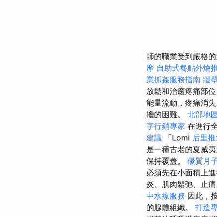
師的職業受到嚴格
摩
自助式餐點外燴
業抓姦服務指南
牆
放鬆和治癒疼痛部位
能量流動，疼痛消失
擔的困難。
北部地
字行銷專家
在進行全
建議
「Lomi
后里推
是一種古老的夏威夷
保持覆蓋。
優質月
必須先在小面積上
炎、肌肉鬆弛、止痛
中水療服務
因此，
的腺體組織。
打造專