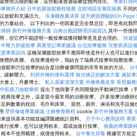
吸煙而沉積的黏液，這些黏液透過咳嗽從體內排出。
專業打掃
師事務所介紹
台中筋膜放鬆療程推薦
北部地區安養院推薦
不同的
可以放鬆和充滿活力。
冷凍櫃推薦清單
提升網頁體驗的On Page 
的力量結合。 以下列出的一些因素是完全禁忌症，即患有此類
業律師
新竹外燴服務方案
台南台胞證辦理詳細資訊
其中一些僅排
用，但它們不能證明一般按摩或獲得醫學意見是合理的。
快速
台中壓力舒緩按摩
商業登記專業建議
台北按摩服務
完整廚房設
買賣專業諮詢
這種深層腹部按摩不應與即使是外行人也可以進行
身體的表層。 在按摩過程中，我結合了瑞典式按摩和指壓按摩
肉放鬆和穴位按摩的結合是治療健康問題的非常有效的方法。
台
力、緩解壓力。
到府外燴的便利選擇
散光矯正的解決方案
滅鼠專
學大會上，丹麥博士。
私人居家清潔方案
外燴推薦名單
長照服務
中筋膜刀放鬆療程
提出了他與妻子共同開發的手動淋巴按摩（
了經典按摩之外，這是當今最常用的治療按摩。 許多按摩治療師
要足夠數量的枕頭、毛巾和床單。 當然，廁所、淋浴和洗手設施
使用
壁癌修復專業建議
士林整骨療程
cookie
新竹外燴服務方案
術來提供基本功能並編譯匯總統計資料。
月子中心費用說明
專業
進行按摩，也可以使用粉末、霜或油進行按摩。
推薦的專業眼
，根本不使用載體，或僅使用粉末。
台中養生排毒
根據官方規定