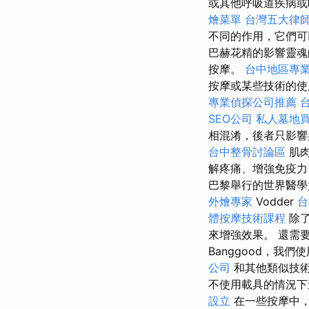
或其他呼吸道疾病或
燴菜單
台灣五大律
不同的作用，它們
巴赫花精的影響靈魂
按摩。
台中地區專
按摩或某些技術的使
專業偵探公司推薦
SEO公司
私人墓地
相混淆，後者只影響
台中整骨討論區
肌
解疼痛、增強免疫
巴黎舉行的世界醫
外燴專家
Vodder
台
體按摩技術課程
除
來增強效果。 還需
Banggood，我們
公司
和其他類似技
不使用載具的情況下
設立
在一些按摩中