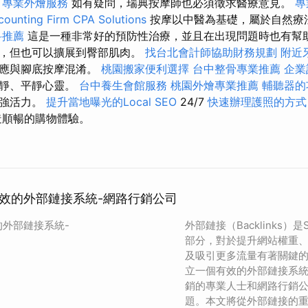
專業外燴服務
如有疑問，瑞典按摩師也必須徵求醫療意見。
專
ounting Firm CPA Solutions
按摩以中醫為基礎，屬於自然療
科推薦
這是一種非常好的預防性治療，並且在出現問題時也有幫助
部，但也可以擴展到臀部肌肉。
找台北會計師協助財務規劃
附近
不應與腳底按摩混淆。
桃園搬家便利選擇
台中整骨專業推薦
企業
平靜、平靜心靈。
台中養生會館服務
桃園外燴專業推薦
輔聽器的
增強活力。
提升當地曝光的Local SEO
24/7
快速辦理護照的方式
造順暢的購物體驗。
有效的外部鏈接系統-網路行銷公司
的外部鏈接系統-
外部鏈接（Backlinks
部分，對於提升網站權重
及吸引更多流量有著關鍵
立一個有效的外部鏈接系
銷的專業人士和網路行銷
題。本文將從外部鏈接的