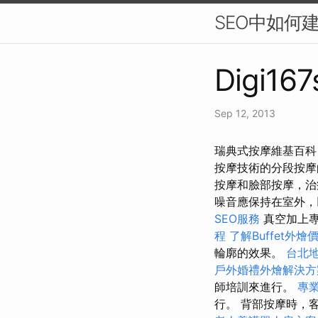
SEO中如何
Digi167
Sep 12, 2013
瑞典式按摩維基百科
按摩技術的分段按摩
按摩和臉部按摩，治
噪音應保持在室外，
SEO服務
真空加上
程
了解Buffet外燴
輪廓的效果。
台北
戶外婚禮外燴解決方
師培訓來進行。
專
行。 背部按摩時，