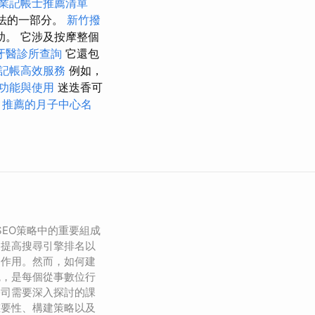
業記帳士推薦清單
法的一部分。
新竹撥
。 它涉及按摩整個
牙醫診所查詢
它還包
記帳高效服務
例如，
功能與使用
迷迭香可
推薦的月子中心名
）是SEO策略中的重要組成
、提高搜尋引擎排名以
的作用。然而，如何建
統，是每個從事數位行
公司需要深入探討的課
重要性、構建策略以及