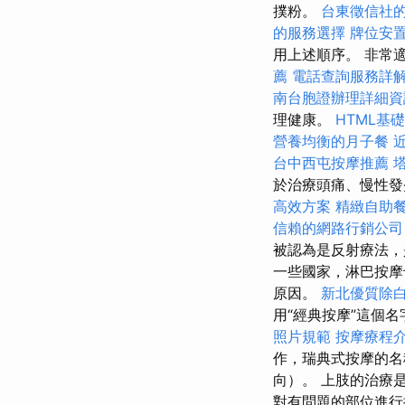
撲粉。
台東徵信社
的服務選擇
牌位安
用上述順序。 非常
薦
電話查詢服務詳
南台胞證辦理詳細資
理健康。
HTML基
營養均衡的月子餐
台中西屯按摩推薦
於治療頭痛、慢性發
高效方案
精緻自助
信賴的網路行銷公司
被認為是反射療法，
一些國家，淋巴按摩
原因。
新北優質除
用“經典按摩”這個
照片規範
按摩療程
作，瑞典式按摩的名
向）。 上肢的治療
對有問題的部位進行