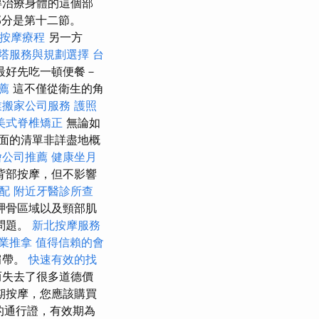
得治療身體的這個部
部分是第十二節。
屯按摩療程
另一方
塔服務與規劃選擇
台
最好先吃一頓便餐－
薦
這不僅從衛生的角
業搬家公司服務
護照
美式脊椎矯正
無論如
面的清單非詳盡地概
燴公司推薦
健康坐月
背部按摩，但不影響
配
附近牙醫診所查
胛骨區域以及頸部肌
問題。
新北按摩服務
業推拿
值得信賴的會
肩帶。
快速有效的找
而失去了很多道德價
期按摩，您應該購買
的通行證，有效期為