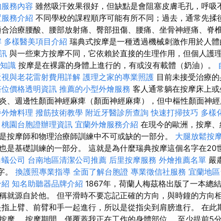
的服務內容
雖然吸汗效果很好，但缺點是會阻塞皮膚毛孔，呼吸
置服務介紹
不同學校的課程順序可能有所不同；過去，通常先揉
適合治療腰酸、腰部放射痛、臀部扭傷、腰痛、坐骨神經痛、脊
解
多樣醫美項目介紹
瑞典式按摩是一種透過機械刺激作用於人體
訊
與一些東方按摩不同，它依賴於直接的生理作用，但個人護
礎知識
按摩是在裸露的身體上進行的，有或沒有載體（奶油）。
近視與老花雷射費用詳解
護理之家的專業照護
目前未接受治療的
塔位價格透明資訊
推薦的小型外燴服務
客人通常躺在按摩床上或
炎、週邊性顏面神經麻痺（顏面神經麻痺），但中樞性顏面神
餐外燴料理
撥筋技術教學
附近牙醫診所查詢
快速打掃技巧
多樣
桃園台胞證辦理資訊
宜蘭外燴服務介紹
在現今的歐洲，按摩、
是按摩師和物理治療師訓練中不可或缺的一部分。
大腿放鬆按
也是基礎訓練的一部分。 這就是為什麼瑞典按摩這個名字在20
白蟻公司
台南地區清潔公司推薦
后里按摩服務
外燴推薦名單
嚴
名字。
換護照專業指導
全面了解台胞證
專業徵信社服務
宜蘭地區
介紹
知名助聽器品牌介紹
1867年，荷蘭人梅茲格出版了一本總
稱就源自於他。 但平滑時不要忘記正確的方向，與時鐘的方向
是指上臂、前臂和手一起進行，所以是從指尖到肩膀進行。 在此
按摩。 按摩期間，僅覆蓋我正在工作的身體部位。 至少提前5