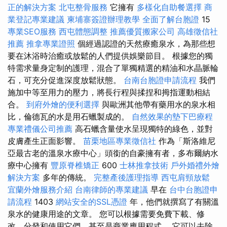
正的解決方案
北屯整骨服務
它擁有
多樣化自助餐選擇
商
業登記專業建議
柬埔寨簽證辦理教學
全面了解台胞證
15
專業SEO服務
西屯體態調整
推薦優質搬家公司
高雄徵信社
推薦
推拿專業證照
個經過認證的天然療癒泉水，為那些想
要在沐浴時治癒或放鬆的人們提供娛樂節目。 根據您的獨
特需求量身定制的護理，混合了單獨精選的精油和水晶脈輪
石，可充分促進深度放鬆狀態。
台南台胞證申請流程
我們
施加中等至用力的壓力，將長行程與揉捏和拇指運動相結
合。
到府外燴的便利選擇
與歐洲其他帶有藥用水的泉水相
比，倫德瓦的水是用石蠟製成的。
自然效果的墊下巴療程
專業禮儀公司推薦
高石蠟含量使水呈現獨特的綠色，並對
皮膚產生正面影響。
苗栗地區專業徵信社
作為「斯洛維尼
亞最古老的溫泉水療中心」頭銜的自豪擁有者，多布爾納水
療中心擁有
豐原脊椎矯正
600
士林推拿技術
戶外婚禮外燴
解決方案
多年的傳統。
完整產後護理指導
西屯肩頸放鬆
宜蘭外燴服務介紹
台南律師的專業建議
早在
台中台胞證申
請流程
1403
網站安全的SSL憑證
年，他們就撰寫了有關溫
泉水的健康用途的文章。 您可以根據需要免費下載、修
改、分發和使用它們，甚至是商業應用程式。 它可以去除