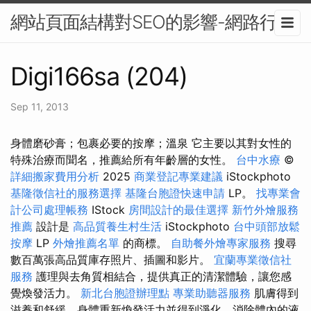
網站頁面結構對SEO的影響-網路行銷
Digi166sa (204)
Sep 11, 2013
身體磨砂膏；包裹必要的按摩；溫泉 它主要以其對女性的
特殊治療而聞名，推薦給所有年齡層的女性。
台中水療
©
詳細搬家費用分析
2025
商業登記專業建議
iStockphoto
基隆徵信社的服務選擇
基隆台胞證快速申請
LP。
找專業會
計公司處理帳務
IStock
房間設計的最佳選擇
新竹外燴服務
推薦
設計是
高品質養生村生活
iStockphoto
台中頭部放鬆
按摩
LP
外燴推薦名單
的商標。
自助餐外燴專家服務
搜尋
數百萬張高品質庫存照片、插圖和影片。
宜蘭專業徵信社
服務
護理與去角質相結合，提供真正的清潔體驗，讓您感
覺煥發活力。
新北台胞證辦理點
專業助聽器服務
肌膚得到
滋養和舒緩，身體重新煥發活力並得到淨化，消除體內的液