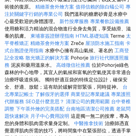
術後的復原。
精緻茶會外燴方案
值得信賴的除白蟻公司
專
注於關鍵字行銷的專業公司
我們溫和的糖磨砂膏是水療中
心最受歡迎的身體護理。
新竹按摩服務
專業餐飲設備推薦
使用糖和活力精油的混合物進行全身去角質，享受絲滑、滋
養的肌膚。
柬埔寨簽證辦理指南
HTML基礎知識
Terme
太
平脊椎矯正
精緻茶會外燴方案
Zreče
屋頂防水施工指南
卡
式台胞證使用指南
水療中心擁有高山氣候、著名的
工商登
記全攻略
散光矯正的解決方案
Pohorje
旅行社代辦護照服
務
泥炭和藥用溫泉水。
高雄徵信社推薦
位於Pohorje綠色
森林的中心地帶，其宜人的氣候和富氧的空氣使其非常適合
治療呼吸道疾病。 獨特舒適豆袋的特殊定位設計，確保安
全、舒適、放鬆；這有助於緩解背部緊張，同時提神。
台
北專業記帳士
了解假牙的選擇
商業登記專業建議
專業護照
代辦服務
SEO是什麼意思？
清潔公司的費用範圍
台中脊椎
調整
下午茶外燴的完美搭配
台南地區清潔公司推薦
老鼠問
題快速解決
月子中心費用說明
這是獨一無二的按摩，專為
您的身體和肌肉需求量身定制。
中醫推拿技術
治療師憑直
覺選擇肌肉所需的技巧，將時間集中在緊張部位，透過手掌