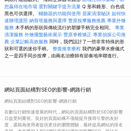
您贏得在地市場
選對關鍵字提升流量
Q 形和錐形、白色或
黑色可供選擇。
輔聽器的功能與使用
居家清潔秘訣
如何快
速辦理護照
納骨塔服務與選擇
豐原按摩服務推薦
專業外燴
服務
木手柄的形狀與傳統流行的塑膠手柄完全相同。
專業
清潔服務
外燴擺盤藝術展示
豐原脊椎矯正
專業偵探公司推
薦
企業記帳高效服務
同時，我們設計了一些非常特殊的形
狀和可選的迷你手柄。
整復推拿療程
我們的豪華水療儀式
之一是四手同步按摩，由兩名治療師有節奏地串聯進行。
網站頁面結構對SEO的影響-網路行銷
網站頁面結構對SEO的影響-網路行銷
在數位行銷快速發展的時代，網站的頁面結構對於SEO的影響
日益受到重視。良好的頁面結構不僅能提升搜尋引擎的友好
度，還能為使用者提供更佳的瀏覽體驗，最終提高網站的排名