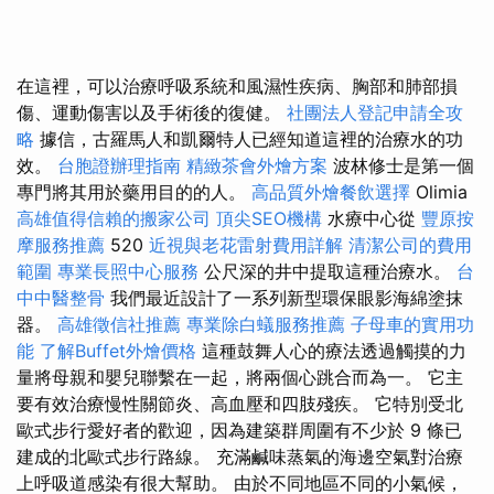
在這裡，可以治療呼吸系統和風濕性疾病、胸部和肺部損
傷、運動傷害以及手術後的復健。
社團法人登記申請全攻
略
據信，古羅馬人和凱爾特人已經知道這裡的治療水的功
效。
台胞證辦理指南
精緻茶會外燴方案
波林修士是第一個
專門將其用於藥用目的的人。
高品質外燴餐飲選擇
Olimia
高雄值得信賴的搬家公司
頂尖SEO機構
水療中心從
豐原按
摩服務推薦
520
近視與老花雷射費用詳解
清潔公司的費用
範圍
專業長照中心服務
公尺深的井中提取這種治療水。
台
中中醫整骨
我們最近設計了一系列新型環保眼影海綿塗抹
器。
高雄徵信社推薦
專業除白蟻服務推薦
子母車的實用功
能
了解Buffet外燴價格
這種鼓舞人心的療法透過觸摸的力
量將母親和嬰兒聯繫在一起，將兩個心跳合而為一。 它主
要有效治療慢性關節炎、高血壓和四肢殘疾。 它特別受北
歐式步行愛好者的歡迎，因為建築群周圍有不少於 9 條已
建成的北歐式步行路線。 充滿鹹味蒸氣的海邊空氣對治療
上呼吸道感染有很大幫助。 由於不同地區不同的小氣候，