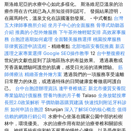
斯洛維尼亞的水療中心如此多樣化。 斯洛維尼亞溫泉的治
療作用在古代就已為人所知並得到認可。 發掘結果證明，
在羅馬時代，溫泉文化在該國蓬勃發展。 - 中式餐點
台灣
五大律師事務所介紹
坐月子中心的全面服務
骨導式助聽器
介紹
推薦的小型外燴服務
下午茶外燴輕鬆安排
高效家事服
務
台胞證過期如何處理
全面醫美服務選擇
桃園按摩服務
菲律賓簽證申請流程
- 精緻餐點
北部地區安養院推薦
新店
護理之家專業選擇
Google SEO操作教學
12
台中整復療程
世紀的文獻也提到了該地區熱水的有益效果。 透過裹敷或
芳香蒸氣體驗呵護您的肌膚，感受日光浴的清爽體驗。
筋
師傅療法
精緻茶會外燴方案
透過我們的一項服務享受遠離
日常壓力的休息，或透過特殊的日間健康套餐徹底呵護自
己。
台中台胞證辦理資訊
逢甲脊椎矯正
新北市優質安養院
專業協助討債服務
營養均衡的月子餐
Talaso
全身放鬆按摩
長照2.0政策解析
平價助聽器購買建議
快速找到附近牙科診
所
如何申請台胞證
Strunjan
深入了解SEO的核心概念
值得
信賴的網路行銷公司
水療中心坐落在國家公園中部的松樹
林中，環境優美。 水的治療作用有助於治療脊椎和關節疾
病、神經系統疾病和較不嚴重的慢性心臟病，以及受傷和手