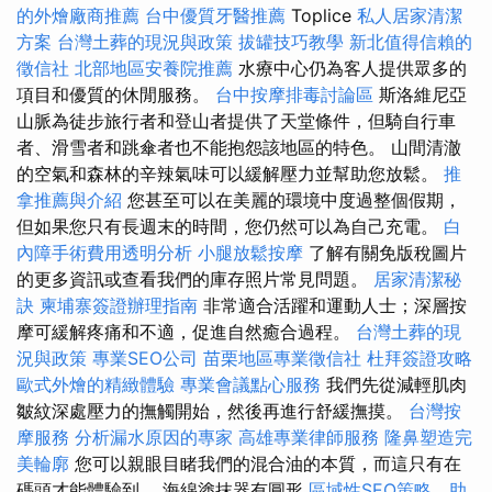
的外燴廠商推薦
台中優質牙醫推薦
Toplice
私人居家清潔
方案
台灣土葬的現況與政策
拔罐技巧教學
新北值得信賴的
徵信社
北部地區安養院推薦
水療中心仍為客人提供眾多的
項目和優質的休閒服務。
台中按摩排毒討論區
斯洛維尼亞
山脈為徒步旅行者和登山者提供了天堂條件，但騎自行車
者、滑雪者和跳傘者也不能抱怨該地區的特色。 山間清澈
的空氣和森林的辛辣氣味可以緩解壓力並幫助您放鬆。
推
拿推薦與介紹
您甚至可以在美麗的環境中度過整個假期，
但如果您只有長週末的時間，您仍然可以為自己充電。
白
內障手術費用透明分析
小腿放鬆按摩
了解有關免版稅圖片
的更多資訊或查看我們的庫存照片常見問題。
居家清潔秘
訣
柬埔寨簽證辦理指南
非常適合活躍和運動人士；深層按
摩可緩解疼痛和不適，促進自然癒合過程。
台灣土葬的現
況與政策
專業SEO公司
苗栗地區專業徵信社
杜拜簽證攻略
歐式外燴的精緻體驗
專業會議點心服務
我們先從減輕肌肉
皺紋深處壓力的撫觸開始，然後再進行舒緩撫摸。
台灣按
摩服務
分析漏水原因的專家
高雄專業律師服務
隆鼻塑造完
美輪廓
您可以親眼目睹我們的混合油的本質，而這只有在
碼頭才能體驗到。 海綿塗抹器有圓形
區域性SEO策略，助