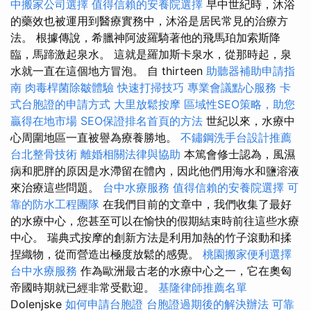
中搬家公司選擇
值得信賴的安養院選擇
早中世紀時，沐浴
的藥效也被運用到醫療實務中，沐浴是居民常見的治療方
法。 根據傳說，希臘神阿波羅騎著他的飛馬珀加索斯降
臨，馬蹄激起泉水。 這就是羅加斯卡泉水，從那時起，泉
水就一直在這個地方冒泡。 自 thirteen
助聽器補助申請指
南
肉毒桿菌除皺體驗
快速打掃技巧
專業會議點心服務
卡
式台胞證的申請方式
大里放鬆按摩
區域性SEO策略，助您
贏得在地市場
SEO保證排名首頁的方法
世紀以來，水療中
心周圍地區一直被譽為療養勝地。
不鏽鋼洗手台設計推薦
台北整骨技術
離婚相關法律與協助
本篤會修士認為，風濕
病和肥胖的原因是水滯留在體內，因此他們用海水和鹽溶液
來治療這些問題。
台中水療服務
值得信賴的安養院選擇
可
靠的防水工程團隊
在我們目前的文章中，我們收集了最好
的水療中心，您甚至可以在愉快的假期結束時前往這些水療
中心。 瑞典式按摩的創新方法是利用加熱的竹子滾動和揉
捏織物，從而營造出極度放鬆的感覺。
桃園搬家便利選擇
台中水療服務
作為歐洲最古老的水療中心之一，它在奧匈
帝國時期就已經非常受歡迎。
基隆律師推薦名單
Dolenjske
如何申請台胞證
台胞證過期後的解決辦法
可靠