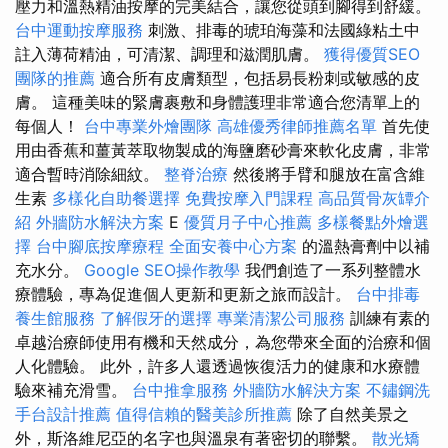
壓力和溫熱精油按摩的完美結合，讓您從頭到腳得到舒緩。
台中運動按摩服務
刺激、排毒的琥珀海藻和法國綠粘土中
註入薄荷精油，可清潔、調理和滋潤肌膚。
獲得優質SEO
團隊的推薦
適合所有皮膚類型，包括易長粉刺或敏感的皮
膚。 這種美味的緊膚裹敷和身體護理非常適合您清單上的
每個人！
台中專業外燴團隊
高雄優秀律師推薦名單
首先使
用由香蕉和薑黃萃取物製成的海鹽磨砂膏來軟化皮膚，非常
適合暫時消除細紋。
整脊治療
然後將手臂和腿放在富含維
生素
多樣化自助餐選擇
免費按摩入門課程
高品質骨灰罈介
紹
外牆防水解決方案
E
優質月子中心推薦
多樣餐點外燴選
擇
台中腳底按摩療程
全面安養中心方案
的溫熱膏劑中以補
充水分。
Google SEO操作教學
我們創造了一系列整體水
療體驗，專為促進個人更新和更新之旅而設計。
台中排毒
養生館服務
了解假牙的選擇
專業清潔公司服務
訓練有素的
卓越治療師使用有機和天然成分，為您帶來全面的治療和個
人化體驗。 此外，許多人還透過恢復活力的健康和水療體
驗來補充滑雪。
台中推拿服務
外牆防水解決方案
不鏽鋼洗
手台設計推薦
值得信賴的醫美診所推薦
除了自然美景之
外，斯洛維尼亞的名字也與溫泉有著密切的聯繫。
散光矯