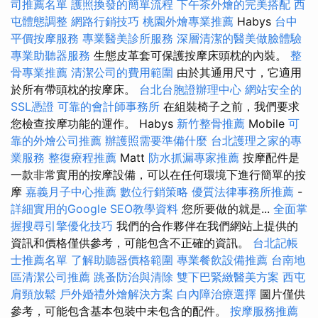
司推薦名單
護照換發的簡單流程
下午茶外燴的完美搭配
西
屯體態調整
網路行銷技巧
桃園外燴專業推薦
Habys
台中
平價按摩服務
專業醫美診所服務
深層清潔的醫美做臉體驗
專業助聽器服務
生態皮革套可保護按摩床頭枕的內裝。
整
骨專業推薦
清潔公司的費用範圍
由於其通用尺寸，它適用
於所有帶頭枕的按摩床。
台北台胞證辦理中心
網站安全的
SSL憑證
可靠的會計師事務所
在組裝椅子之前，我們要求
您檢查按摩功能的運作。 Habys
新竹整骨推薦
Mobile
可
靠的外燴公司推薦
辦護照需要準備什麼
台北護理之家的專
業服務
整復療程推薦
Matt
防水抓漏專家推薦
按摩配件是
一款非常實用的按摩設備，可以在任何環境下進行簡單的按
摩
嘉義月子中心推薦
數位行銷策略
優質法律事務所推薦
-
詳細實用的Google SEO教學資料
您所要做的就是...
全面掌
握搜尋引擎優化技巧
我們的合作夥伴在我們網站上提供的
資訊和價格僅供參考，可能包含不正確的資訊。
台北記帳
士推薦名單
了解助聽器價格範圍
專業餐飲設備推薦
台南地
區清潔公司推薦
跳蚤防治與清除
雙下巴緊緻醫美方案
西屯
肩頸放鬆
戶外婚禮外燴解決方案
白內障治療選擇
圖片僅供
參考，可能包含基本包裝中未包含的配件。
按摩服務推薦