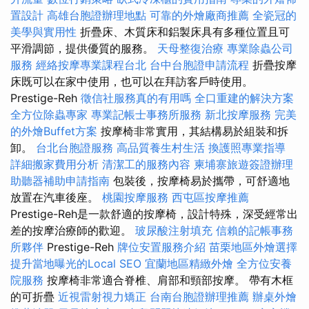
置設計
高雄台胞證辦理地點
可靠的外燴廠商推薦
全瓷冠的
美學與實用性
折疊床、木質床和鋁製床具有多種位置且可
平滑調節，提供優質的服務。
天母整復治療
專業除蟲公司
服務
經絡按摩專業課程台北
台中台胞證申請流程
折疊按摩
床既可以在家中使用，也可以在拜訪客戶時使用。
Prestige-Reh
徵信社服務真的有用嗎
全口重建的解決方案
全方位除蟲專家
專業記帳士事務所服務
新北按摩服務
完美
的外燴Buffet方案
按摩椅非常實用，其結構易於組裝和拆
卸。
台北台胞證服務
高品質養生村生活
換護照專業指導
詳細搬家費用分析
清潔工的服務內容
柬埔寨旅遊簽證辦理
助聽器補助申請指南
包裝後，按摩椅易於攜帶，可舒適地
放置在汽車後座。
桃園按摩服務
西屯區按摩推薦
Prestige-Reh是一款舒適的按摩椅，設計特殊，深受經常出
差的按摩治療師的歡迎。
玻尿酸注射填充
信賴的記帳事務
所夥伴
Prestige-Reh
牌位安置服務介紹
苗栗地區外燴選擇
提升當地曝光的Local SEO
宜蘭地區精緻外燴
全方位安養
院服務
按摩椅非常適合脊椎、肩部和頸部按摩。 帶有木框
的可折疊
近視雷射視力矯正
台南台胞證辦理推薦
辦桌外燴