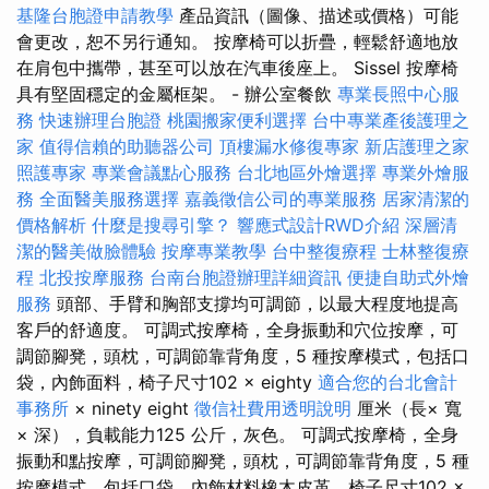
基隆台胞證申請教學
產品資訊（圖像、描述或價格）可能
會更改，恕不另行通知。 按摩椅可以折疊，輕鬆舒適地放
在肩包中攜帶，甚至可以放在汽車後座上。 Sissel 按摩椅
具有堅固穩定的金屬框架。 - 辦公室餐飲
專業長照中心服
務
快速辦理台胞證
桃園搬家便利選擇
台中專業產後護理之
家
值得信賴的助聽器公司
頂樓漏水修復專家
新店護理之家
照護專家
專業會議點心服務
台北地區外燴選擇
專業外燴服
務
全面醫美服務選擇
嘉義徵信公司的專業服務
居家清潔的
價格解析
什麼是搜尋引擎？
響應式設計RWD介紹
深層清
潔的醫美做臉體驗
按摩專業教學
台中整復療程
士林整復療
程
北投按摩服務
台南台胞證辦理詳細資訊
便捷自助式外燴
服務
頭部、手臂和胸部支撐均可調節，以最大程度地提高
客戶的舒適度。 可調式按摩椅，全身振動和穴位按摩，可
調節腳凳，頭枕，可調節靠背角度，5 種按摩模式，包括口
袋，內飾面料，椅子尺寸102 × eighty
適合您的台北會計
事務所
× ninety eight
徵信社費用透明說明
厘米（長× 寬
× 深），負載能力125 公斤，灰色。 可調式按摩椅，全身
振動和點按摩，可調節腳凳，頭枕，可調節靠背角度，5 種
按摩模式，包括口袋，內飾材料橡木皮革，椅子尺寸102 ×