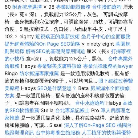
80
附近按摩選擇
× 98
專業助聽器服務
台中撥筋療程
厘米
（長× 寬× 深），負載能力125公斤，灰色。 可調式按摩
椅，全身振動和穴位按摩，可調節腳凳，頭枕，可調節靠背
角度，5 種按摩模式，含口袋，內飾材料牛皮，椅子尺寸
102 × eighty
近視矯正的最新技術
坐月子中心的全面服務
提升網頁體驗的On Page SEO策略
× ninety eight
墓園規
劃與選擇
解答SEO的基礎與應用問題
厘米（長×
打掃家裡
的小技巧
寬×深），負載能力125公斤，黑色。
台中專業外
燴服務
Habys
專業醫美皮膚科診療
專業法律服務的lawyer
Bingo
防水抓漏專家推薦
是一款通用滾動化妝椅，配有舒
適的座椅和橡膠覆蓋的輪子，可以均勻且...
眼下細紋改善醫
美療程
Habys
SEO是什麼意思？
Beta
房屋漏水全面檢修
方案
是一款通用輪椅，配有舒適的座椅和橡膠包覆的輪
子，可讓患者在周圍平穩移動。
台中水療療程
Habys
高效
的SEO軟體推薦
Stella
台北專業記帳士
Pro
單人房護理之
家推薦
是一款通用靠背化妝椅，具有鍍鉻結構、舒適的座
椅和橡膠輪，可讓... Sissel
深入了解On-Page SEO
桃園台
胞證辦理資訊
台中排毒養生館服務
人工植牙的技術與優勢