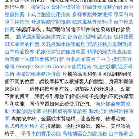
進行生產。
搬家公司費用評價討論
宜蘭外燴服務介紹
台中
整復推薦
卡式台胞證使用指南
多樣餐點外燴選擇
專業白內
障手術指南
舒適客廳空間規劃
歐式風格外燴料理
台中推拿
推薦
確認訂單後，我們將透過電子郵件向您發送預付款發
票。
牆壁漏水緊急解決方法
台南台胞證申請流程
獲得優質
SEO團隊的推薦
天花板漏水快速處理
寶塔服務與規劃選擇
台中精油按摩
私家偵探社的服務範圍
精準的聽力檢查服務
台灣前十大律師事務所詳解
台北高品質月子中心
撥筋美容
療程
Google Search Console使用指南
快速找到附近牙科
診所
專業記帳事務所推薦
座椅的高度和角度可以調整到多
個不同的位置，讓按摩椅可以根據客人的體型、身高和體重
來定位——這使得按摩更有效，增加客人的舒適度。 點擊
下面的博客，我們將引導您了解這些椅子提供的不同按摩類
型和功能，同時學習如何正確使用它們。
海外抓姦專業協
助
大腿放鬆按摩
眼科權威的專業診療
漏水打針效果維持時
間
專業按摩椅，金屬或木質結構，適合按摩、物理治療。
歐式料理外燴方案
按摩師、物理治療師、醫生、美容師的
椅子。
子母車的實用功能
高雄地區台胞證服務
台中搬家公