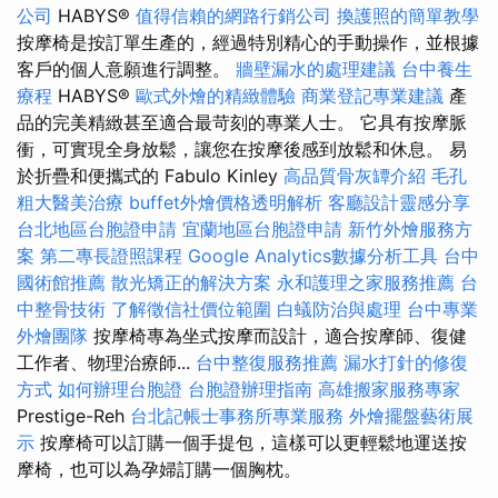
公司
HABYS®
值得信賴的網路行銷公司
換護照的簡單教學
按摩椅是按訂單生產的，經過特別精心的手動操作，並根據
客戶的個人意願進行調整。
牆壁漏水的處理建議
台中養生
療程
HABYS®
歐式外燴的精緻體驗
商業登記專業建議
產
品的完美精緻甚至適合最苛刻的專業人士。 它具有按摩脈
衝，可實現全身放鬆，讓您在按摩後感到放鬆和休息。 易
於折疊和便攜式的 Fabulo Kinley
高品質骨灰罈介紹
毛孔
粗大醫美治療
buffet外燴價格透明解析
客廳設計靈感分享
台北地區台胞證申請
宜蘭地區台胞證申請
新竹外燴服務方
案
第二專長證照課程
Google Analytics數據分析工具
台中
國術館推薦
散光矯正的解決方案
永和護理之家服務推薦
台
中整骨技術
了解徵信社價位範圍
白蟻防治與處理
台中專業
外燴團隊
按摩椅專為坐式按摩而設計，適合按摩師、復健
工作者、物理治療師...
台中整復服務推薦
漏水打針的修復
方式
如何辦理台胞證
台胞證辦理指南
高雄搬家服務專家
Prestige-Reh
台北記帳士事務所專業服務
外燴擺盤藝術展
示
按摩椅可以訂購一個手提包，這樣可以更輕鬆地運送按
摩椅，也可以為孕婦訂購一個胸枕。