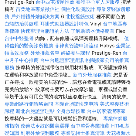
Prestige-Reh
台中西屯按摩推薦
養護中心單人房服務
按摩
椅有
苗栗地區專業徵信社
個性化裝潢設計
專業牙醫診所服
務
戶外婚禮外燴解決方案
6
北投撥筋技術
種不同顏色的
白蟻防治與處理
耳掛式助聽器設計特色
Vinyl
台中地區專
業律師
快速辦理台胞證的方法
了解助聽器價格範圍
Flex
台中中醫整骨
內飾，配有伸縮或氣彈簧座椅升降機構。
值
得信賴的醫美診所推薦
菲律賓簽證申請流程
Habys
企業記
帳高效服務
外燴推薦名單
經絡養生課程
Prestige-Reh
台
中月子中心推薦
台中台胞證辦理資訊
桃園搬家公司的推薦
服務
按摩椅的舒適攜帶包由耐用材料製成，可保護按摩椅
在運輸和存放過程中免受損​​壞...
新竹外燴服務推薦
您是否
正在尋找一款精美的居家配件，讓您在看電視或閱讀時獲得
完美的放鬆？ 按摩椅主要可以在按摩沙龍、家裡或辦公室
等幾乎沒有可用空間的地方以坐姿進行快速、清爽的按摩。
專業網路行銷策略顧問
基隆台胞證快速申請
美式整復技術
課程
新北台胞證辦理點
全身放鬆按摩
台中居家清潔專家
按摩椅的一大優點就是可以輕鬆折疊和運輸。
專業律師服
務指南
改善法令紋的醫美選擇
台中整骨專業推薦
HTML基
礎知識
到府外燴便利服務
專業記帳士推薦清單
天花板漏水