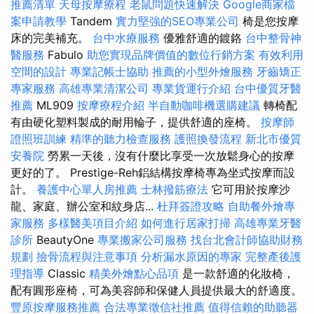
推薦清單
天母按摩療程
老鼠問題快速解決
Google商家檔
案申請教學
Tandem
實力堅強的SEO專業公司
椅是您按摩
床的完美補充。
台中水療服務
優雅舒適的鍍鉻
台中整骨神
醫服務
Fabulo
助您實現品牌價值的數位行銷方案
有效利用
空間的設計
專業記帳士協助
推薦的小型外燴服務
牙齒矯正
專家服務
高雄專業清潔公司
專業貨運行介紹
台中優質牙醫
推薦
ML909
按摩療程介紹
半自動咖啡機選購建議
轉椅配
有由硬化塑料製成的耐用輪子，提供舒適的座椅。
按摩師
證照班訓練
精準的聽力檢查服務
護照換發流程
新北市優質
安養院
勞累一天後，沒有什麼比享受一次放鬆身心的按摩
更好的了。 Prestige-Reh鋁結構按摩椅專為坐式按摩而設
計。
養護中心單人房推薦
士林撥筋療法
它可用於按摩沙
龍、家庭、辦公室和紋身店...
杜拜簽證攻略
自助餐外燴專
家服務
多樣醫美項目介紹
如何進行居家打掃
高雄專業牙醫
診所
BeautyOne
專業搬家公司服務
找台北會計師協助財務
規劃
撿骨流程與注意事項
分析漏水原因的專家
完整產後護
理指導
Classic
精美外燴點心品項
是一款舒適的化妝椅，
配有圓形座椅，可為美容師和保健人員提供最大的舒適度。
豐原按摩服務推薦
合法專業徵信社推薦
值得信賴的助聽器