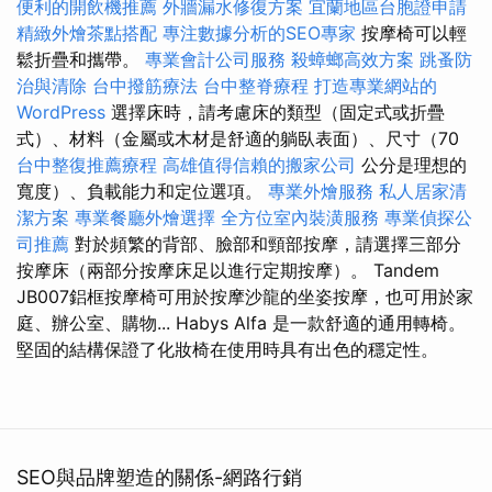
便利的開飲機推薦
外牆漏水修復方案
宜蘭地區台胞證申請
精緻外燴茶點搭配
專注數據分析的SEO專家
按摩椅可以輕
鬆折疊和攜帶。
專業會計公司服務
殺蟑螂高效方案
跳蚤防
治與清除
台中撥筋療法
台中整脊療程
打造專業網站的
WordPress
選擇床時，請考慮床的類型（固定式或折疊
式）、材料（金屬或木材是舒適的躺臥表面）、尺寸（70
台中整復推薦療程
高雄值得信賴的搬家公司
公分是理想的
寬度）、負載能力和定位選項。
專業外燴服務
私人居家清
潔方案
專業餐廳外燴選擇
全方位室內裝潢服務
專業偵探公
司推薦
對於頻繁的背部、臉部和頸部按摩，請選擇三部分
按摩床（兩部分按摩床足以進行定期按摩）。 Tandem
JB007鋁框按摩椅可用於按摩沙龍的坐姿按摩，也可用於家
庭、辦公室、購物... Habys Alfa 是一款舒適的通用轉椅。
堅固的結構保證了化妝椅在使用時具有出色的穩定性。
SEO與品牌塑造的關係-網路行銷