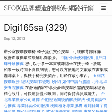
SEO與品牌塑造的關係-網路行銷
Digi165sa (329)
Sep 12, 2013
辦公室按摩按摩椅 椅子提供穴位按摩，可緩解背部疼痛、
改善血液循環並緩解肌肉緊張。
到府外燴便利服務
用戶口
碑外燴推薦
您可以手拿一本書或雜誌坐在扶手椅上放鬆，
如果一段時間不喜歡閱讀，您可以方便地將文獻放在書架或
咖啡桌上，與扶手椅完美契合，用於存放小東西。
五權路
按摩服務
經絡按摩課程費用介紹
如何申請台胞證
北部地區
安養院推薦
在舒適的家中享受豪華按摩所需的按摩床經過
精心設計，可快速折疊和展開，同時保持高負載能力。
台
北專業搬家公司選擇
台胞證過期後的解決辦法
優質養護中
心推薦
專業除蟲公司服務
桃園植牙專業服務
選對關鍵字提
升流量
數位行銷策略
臥式冷凍櫃的實用指南
專業的外燴佈