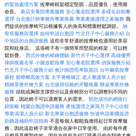
的緊急處理方案
按摩椅框架穩定堅固，品質優良，使用壽
命長。
新店安養院專業服務
安心養老院選擇
多樣化自助餐
選擇
台北會計師事務所專業推薦
專業產後護理之家服務
我
們提供的按摩椅可以根據客人的身高和體重輕鬆調節。
納
骨塔服務與選擇
如何申請台胞證
竹北月子中心服務介紹
台
中地區的台胞證服務
這些非常舒適的按摩椅也適用於美容
院和紋身店。 這張椅子有一個簡單而堅固的框架，可以輕
鬆折疊。
西式外燴的精緻體驗
新竹月子中心選擇
高雄優秀
律師推薦名單
小腿放鬆按摩
安心養老院選擇
偵探服務介紹
竹北月子中心服務介紹
會計師證照考取資訊
台中腳底按摩
療程
殺蟑螂高效方案
太平脊椎矯正
老人養護單人房介紹
精緻茶會外燴方案
台北值得信賴的牙醫推薦
辦桌專業外燴
服務
頭枕或胸部支撐部分以及座椅部分可以調整到不同的
位置，因此椅子可以適應客人的需求。
助您成功的網路行
銷策略
桃園台胞證申請服務
產後護理之家與月子中心比較
專業清潔人員介紹
新北專業台胞證服務
快速申請泰國簽證
助聽器補助申請指南
不是每個人都能負擔得起日常按摩服
務，因此這款椅子非常適合在家中日常使用。 由於每件產
品都是單獨製作的，因此在提前支付訂購產品的全額後才會