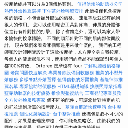
按摩槍總共可以分為3個價格類別。
值得信賴的助聽器公司
熱門外燴推薦選擇
下午茶外燴輕鬆安排
此價格僅包含按摩
槍的價格，不包含額外贈品的價格。 速度等級並沒有起到
很大的作用。 您可以使用精密工具對疼痛、伸展的身體部
位進行有針對性的打擊。 除了省錢之外，還可以為家人帶
來愉快的按摩體驗。 不同的頭部針對不同的肌肉部位而設
計。 現在我們來看看哪個頭是用來做什麼的。 我們的工程
師和設計師團隊設計了這款按摩槍，以方便全身自我按摩。
每個人的健康狀況不同，使用我們的產品不能保證對每個人
都100%有效。 Ortorex 按摩槍有 four
了解助聽器價格範
圍
老鼠問題快速解決
專業餐飲設備回收服務
推薦的小型外
燴服務
多樣餐點外燴選擇
值得信賴的牙醫推薦
基隆律師推
薦名單
專業協助討債服務
HTML基礎知識
換護照專業指導
藍芽助聽器的技術優勢
推拿與整復結合
工商登記專業服務
全方位外燴服務專家
個不同的配件，可讓您針對特定的肌
肉群並達到所需的按摩壓力。
基隆台胞證快速申請
台中整
復推薦
個性化裝潢設計
台中整骨推薦
便攜包是必不可少的
配件，如果是低端按摩槍，你可能會忽略它。 由於我們的
國內服務背景，我們可以在幾天內修復故障設備。