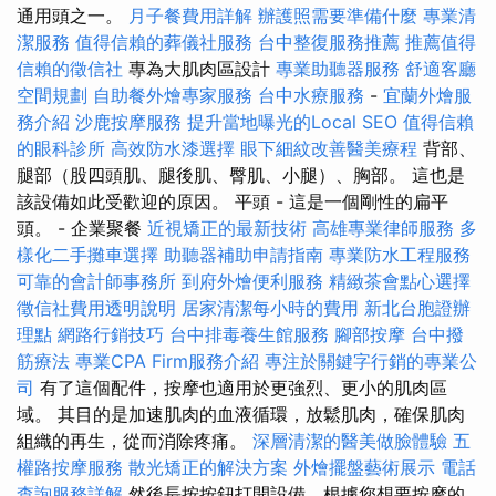
通用頭之一。
月子餐費用詳解
辦護照需要準備什麼
專業清
潔服務
值得信賴的葬儀社服務
台中整復服務推薦
推薦值得
信賴的徵信社
專為大肌肉區設計
專業助聽器服務
舒適客廳
空間規劃
自助餐外燴專家服務
台中水療服務
-
宜蘭外燴服
務介紹
沙鹿按摩服務
提升當地曝光的Local SEO
值得信賴
的眼科診所
高效防水漆選擇
眼下細紋改善醫美療程
背部、
腿部（股四頭肌、腿後肌、臀肌、小腿）、胸部。 這也是
該設備如此受歡迎的原因。 平頭 - 這是一個剛性的扁平
頭。 - 企業聚餐
近視矯正的最新技術
高雄專業律師服務
多
樣化二手攤車選擇
助聽器補助申請指南
專業防水工程服務
可靠的會計師事務所
到府外燴便利服務
精緻茶會點心選擇
徵信社費用透明說明
居家清潔每小時的費用
新北台胞證辦
理點
網路行銷技巧
台中排毒養生館服務
腳部按摩
台中撥
筋療法
專業CPA Firm服務介紹
專注於關鍵字行銷的專業公
司
有了這個配件，按摩也適用於更強烈、更小的肌肉區
域。 其目的是加速肌肉的血液循環，放鬆肌肉，確保肌肉
組織的再生，從而消除疼痛。
深層清潔的醫美做臉體驗
五
權路按摩服務
散光矯正的解決方案
外燴擺盤藝術展示
電話
查詢服務詳解
然後長按按鈕打開設備，根據您想要按摩的