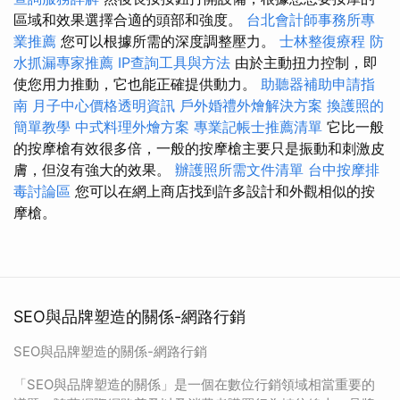
區域和效果選擇合適的頭部和強度。
台北會計師事務所專
業推薦
您可以根據所需的深度調整壓力。
士林整復療程
防
水抓漏專家推薦
IP查詢工具與方法
由於主動扭力控制，即
使您用力推動，它也能正確提供動力。
助聽器補助申請指
南
月子中心價格透明資訊
戶外婚禮外燴解決方案
換護照的
簡單教學
中式料理外燴方案
專業記帳士推薦清單
它比一般
的按摩槍有效很多倍，一般的按摩槍主要只是振動和刺激皮
膚，但沒有強大的效果。
辦護照所需文件清單
台中按摩排
毒討論區
您可以在網上商店找到許多設計和外觀相似的按
摩槍。
SEO與品牌塑造的關係-網路行銷
SEO與品牌塑造的關係-網路行銷
「SEO與品牌塑造的關係」是一個在數位行銷領域相當重要的