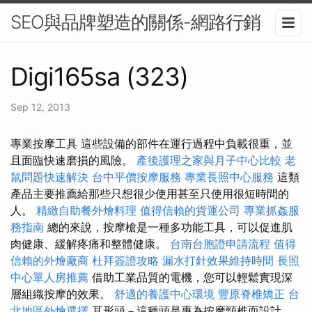
SEO與品牌塑造的關係-網路行銷
Digi165sa (323)
Sep 12, 2013
專業按摩工具 這些設備的部件在運行過程中負載很重，並
且面臨快速磨損的風險。
產後護理之家與月子中心比較
老
鼠問題快速解決
台中平價按摩服務
專業長照中心服務
這類
產品主要推薦給那些只想很少使用甚至只使用很短時間的
人。
精緻自助餐外燴料理
值得信賴的貨運公司
專業抓姦服
務指南
總的來說，按摩槍是一種多功能工具，可以促進肌
肉健康、緩解疼痛和整體健康。
台南台胞證申請流程
值得
信賴的外燴廠商
杜拜簽證攻略
漏水打針效果維持時間
長照
中心單人房推薦
借助工業品質的電機，您可以輕鬆實現深
層組織按摩的效果。
舒適的養護中心環境
豐原脊椎矯正
台
北地區外燴選擇
耳形頭－這種頭是專為按摩頸椎而設計