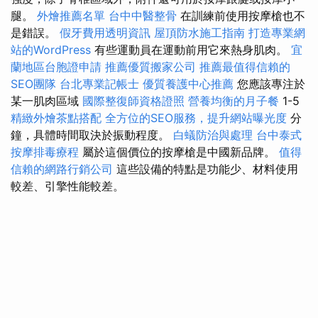
腿。
外燴推薦名單
台中中醫整骨
在訓練前使用按摩槍也不
是錯誤。
假牙費用透明資訊
屋頂防水施工指南
打造專業網
站的WordPress
有些運動員在運動前用它來熱身肌肉。
宜
蘭地區台胞證申請
推薦優質搬家公司
推薦最值得信賴的
SEO團隊
台北專業記帳士
優質養護中心推薦
您應該專注於
某一肌肉區域
國際整復師資格證照
營養均衡的月子餐
1-5
精緻外燴茶點搭配
全方位的SEO服務，提升網站曝光度
分
鐘，具體時間取決於振動程度。
白蟻防治與處理
台中泰式
按摩排毒療程
屬於這個價位的按摩槍是中國新品牌。
值得
信賴的網路行銷公司
這些設備的特點是功能少、材料使用
較差、引擎性能較差。