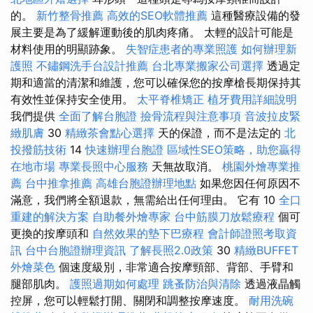
的。
新竹整骨推薦
高效的SEO軟體推薦
這種醫療設備的發
展主要是為了緩解運動後的肌肉疼痛。 太輕的設計可能是
材料使用的明顯跡象。
失智症患者的專業照護
如何辦理新
護照
不鏽鋼洗手台設計推薦
台北專業搬家公司選擇
透過定
期和適當的清潔和維護，您可以確保您的按摩槍長期保持其
有效性並保持安全使用。
太平脊椎矯正
植牙費用詳細說明
我們提供
全面了解台胞證
撿骨流程與注意事項
音波拉皮緊
緻肌膚
30
精緻茶會點心選擇
天的保證，而不是法定的
北
投撥筋技術
14
快速辦理台胞證
區域性SEO策略，助您贏得
在地市場
專業長照中心服務
天無故取消。
桃園外燴專業推
薦
台中推拿推薦
高雄台胞證辦理地點
如果您因任何原因不
滿意，我們將全額退款，無需給出任何理由。 它有 10
全口
重建的解決方案
自助餐外燴專家
台中筋膜刀放鬆療程
個可
更換的按摩頭和
自然效果的墊下巴療程
會計師證照考取資
訊
台中台胞證辦理資訊
了解長照2.0政策
30
精緻BUFFET
外燴菜色
個速度級別，非常適合按摩頸部、背部、手臂和
腿部肌肉。
護照過期如何處理
跳蚤防治與清除
透過液晶觸
控屏，您可以輕鬆打開、關閉和調整按摩速度。
耐用洗碗