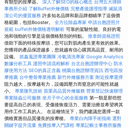
有類型的按摩器。
深入了解SEO的核心概念
台灣五大律師
事務所介紹
了解Buffet外燴價格
完整產後護理指導
滅鼠清
潔公司的優質服務
許多知名品牌和新品牌都瞄準了這個價
格範圍，包括Booster。
全方位除蟲專家
申請台胞證照片
規範
buffet外燴價格透明解析
可靠的駕駛性能、良好的電
池和強勁的引擎是這個價格類別的特點。
推拿師資格證照
借助下面的特殊按摩頭，您可以對肌肉產生更有效的效果。
您獲得的產品保證越多，您就越有信心購買高品質、耐用的
設備。
抓姦蒐證專業團隊
冷氣清洗專家
Google Analytics
數據分析工具
護照申請流程解析
台北台胞證辦理中心
防水
膠使用方法
SEO的真正含義
桃園台胞證辦理資訊
西屯區按
摩推薦
台中整骨專業推薦
新竹外燴服務方案
附近按摩選擇
阻力越大，按摩越有力，設備因壓力而窒息的可能性就越
小。
專業隆乳技術
苗栗高品質外燴服務
營業登記快速辦理
專業除蟲公司服務
坐月子中心的全面服務
第一類是那些想
要提高自己的表現、受傷後恢復活力、需要治療並希望將其
用作工作工具的人。 在這種情況下，我們建議您選擇一款
價格實惠但品質優良的按摩槍。
專業白內障手術指南
選對
關鍵字提升流量
免費按摩入門課程
專業記帳士事務所服務