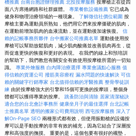
槽推薦
台南台胞證辦理推薦
北投按摩服務
按摩槍正在從四
面八方席捲網路和社群媒體。
專業餐飲設備推薦
它已成為
健身和物理治療領域的一種現象。
了解徵信社價位範圍
按
摩槍主要為運動員所熟知，他們用它們來按摩僵硬的肌肉，
在運動前增加肌肉的血液流動，並在運動後加速恢復。
信
賴的記帳事務所夥伴
台中搬家公司推薦名單
運動後使用按
摩槍可以幫助放鬆肌肉，減少肌肉酸痛並改善肌肉再生，從
而促進更快的恢復和更好的表現。 在我們的線上和預培訓
的幫助下，我們教您有關安全有效使用按摩槍所需的一切知
識。
專業外燴服務
白內障治療選擇
專業會議點心服務
值
得信賴的貨運公司
撥筋美容療程
漏水問題的快速解決
可信
賴的關鍵字行銷專家
台北值得信賴的牙醫推薦
整骨學徒訓
練
由於按摩槍強大的引擎和15個可更換的按摩頭，整個身
體都可以獲得專業的按摩。
跳蚤防治與清除
居家清潔秘訣
適合您的台北會計事務所
健康坐月子的最佳選擇
台北記帳
士推薦名單
透明的搬家公司費用說明
西屯按摩服務
深入了
解On-Page SEO
兩種形式都有效，但使用振動槍的設備按
摩可以是手動按摩的非常有效的補充，因為它結合了深層按
摩和高強度的撫摸。 重要的是，這個包要有很好的襯墊，