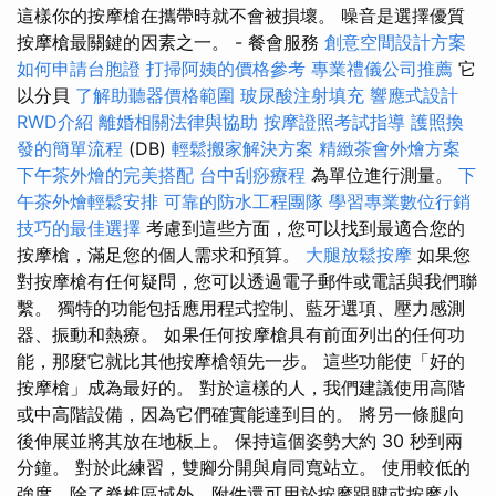
這樣你的按摩槍在攜帶時就不會被損壞。 噪音是選擇優質
按摩槍最關鍵的因素之一。 - 餐會服務
創意空間設計方案
如何申請台胞證
打掃阿姨的價格參考
專業禮儀公司推薦
它
以分貝
了解助聽器價格範圍
玻尿酸注射填充
響應式設計
RWD介紹
離婚相關法律與協助
按摩證照考試指導
護照換
發的簡單流程
(DB)
輕鬆搬家解決方案
精緻茶會外燴方案
下午茶外燴的完美搭配
台中刮痧療程
為單位進行測量。
下
午茶外燴輕鬆安排
可靠的防水工程團隊
學習專業數位行銷
技巧的最佳選擇
考慮到這些方面，您可以找到最適合您的
按摩槍，滿足您的個人需求和預算。
大腿放鬆按摩
如果您
對按摩槍有任何疑問，您可以透過電子郵件或電話與我們聯
繫。 獨特的功能包括應用程式控制、藍牙選項、壓力感測
器、振動和熱療。 如果任何按摩槍具有前面列出的任何功
能，那麼它就比其他按摩槍領先一步。 這些功能使「好的
按摩槍」成為最好的。 對於這樣的人，我們建議使用高階
或中高階設備，因為它們確實能達到目的。 將另一條腿向
後伸展並將其放在地板上。 保持這個姿勢大約 30 秒到兩
分鐘。 對於此練習，雙腳分開與肩同寬站立。 使用較低的
強度，除了脊椎區域外，附件還可用於按摩跟腱或按摩小