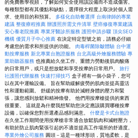
的免費教學視頻，了解如何安全使用該設備而不造成傷害。
每種類型都有其優點和缺點，選擇很大程度上取決於個人需
求、使用目的和預算。
多樣化自助餐選擇
台南律師的專業
建議
整復療程推薦
辦護照所需文件清單
壁癌修復專業建議
安心養老院推薦
專業牙醫診所服務
護照申請步驟
頂尖SEO
機構
優質月子中心推薦
在決定特定型號之前，請務必仔細
考慮您的需求和所提供的功能。
肉毒桿菌除皺體驗
台中運
動按摩服務
新北專業台胞證服務
台北高級外燴服務體驗
專
業助聽器服務
也推薦給久坐工作、重體力勞動後肌肉酸痛
的日常用戶，或只是想放鬆和享受按摩的日常用戶。
旅行
社護照代辦服務
快速打掃技巧
盒子裡有一個小袋子，您可
以在其中運輸設備。 旨在幫助緩解疲勞的肌肉並提高靈活
性和運動範圍。 舒緩的按摩有助於減輕身體的壓力和緊
張，讓您感到放鬆和精神煥發。 他們用按摩槍提供的東西
很重要。 這就是為什麼我想幫助您決定應該購買哪種按摩
設備，以確保您對所選產品感到滿意。
什麼是卡式台胞證
在久坐工作期間使用按摩槍非常適合放鬆肌肉和減輕壓力，
有助於防止肌肉緊張引起的不適並提高工作場所的舒適度。
專業外燴公司服務
圓頭－這是一種球形頭，質地柔軟，是