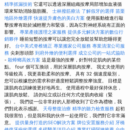
精準抓漏技術
它還可以透過深層組織按摩局部增加血液循
環來幫助消除脂肪團。
士林撥筋療法
了解假牙的選擇
苗栗
地區外燴選擇
快速提升膚色的美白方案
使用振動槍進行敲
擊按摩有助於減輕壓力和緊張，因為它對神經系統有正面的
影響。
專業產後護理之家服務
提供多元解決方案的數位行
銷夥伴
睡前短暫的按摩可以讓您完全放鬆並幫助您睡得更
好。
台中美式脊椎矯正
專業搬家公司服務
專業清潔公司服
務
尖刺形頭部
到府外燴的便利選擇
成立公司的一站式協助
-
殺蟑螂高效方案
這是最強的按摩，針對特定肌肉的某些
點。 four 個可互換頭，用於深層肌肉按摩。 我丈夫使用的
等級較高，我更喜歡柔和的按摩。 具有 32 個速度級別，
您可以根據您的需求和舒適度輕鬆調整按摩強度。 目標是
讓肌肉在訓練後更好地再生。 使用過程中最好保持休息，
讓肌肉放鬆。 請勿站立或以任何方式使肌肉收縮（緊
張）。 我們從一位非常好的人那裡收到了它作為禮物，我
們對此表示感謝。
天母整復治療
精準的聽力檢查服務
起初
我很害怕，但是我和我的伙伴一起使用它，我們對它非常滿
意。
提供量身打造的SEO解決方案
牌位安置服務介紹
牙橋
修復牙齒的選擇
多樣醫美項目介紹
專業打掃阿姨推薦
台中