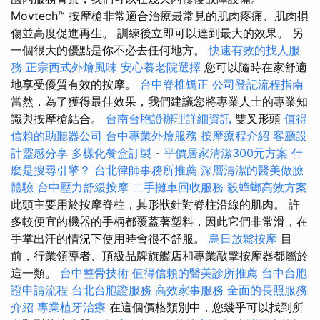
Movtech™ 按摩槍非常適合治療最常見的肌肉疼痛、肌肉損
傷並高度促進再生。 訓練後立即可以達到最大的效果。 另
一個很大的優點是你不必去任何地方。
快速有效的找人服
務
正宗西式外燴風味
安心養老院選擇
您可以隨時在家舒適
地享受優質有效的按摩。
台中脊椎矯正
公司登記流程指南
當然，為了獲得最佳效果，我們建議您將專業人士的專業知
識與按摩槍結合。
台南台胞證辦理詳細資訊
雙叉形頭
值得
信賴的助聽器公司
台中專業外燴服務
按摩療程介紹
客廳設
計靈感分享
多樣化餐盒訂製
-
平價居家清潔300元方案
什
麼是搜尋引擎？
台北律師事務所推薦
深層清潔的醫美做臉
體驗
台中壓力舒緩按摩
二手攤車回收服務
殺蟑螂高效方案
此頭主要用於按摩脊柱，其形狀針對脊柱沿線的肌肉。 許
多較便宜的機器的手柄都覆蓋著塑料，因此它們非常滑，在
手掌出汗的情況下使用時會很不舒服。
烏日放鬆按摩
目
前，行業領導者、頂級品牌旗艦店和專業敲擊按摩器都屬於
這一類。
台中整骨技術
值得信賴的醫美診所推薦
台中台胞
證申請流程
台北台胞證服務
高效家事服務
全面的長照服務
介紹
專業植牙治療
在這個價格類別中，您幾乎可以找到所