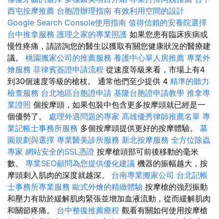
西屯按摩推薦
台胞證辦理指南
有效利用空間的設計
Google Search Console使用指南
值得信賴的安養院選擇
台中推拿服務
護理之家的專業照護
如果您患有臨床疾病或
慢性疼痛，請諮詢您的醫生以獲取有關您健康狀況的醫療建
議。
桃園搬家公司的推薦服務
養護中心單人房推薦
專業外
燴服務
菲律賓簽證申請流程
從速度等級來看，市場上有4
到30個速度等級的槍枝。 通常他們至少提供 4
精準的聽力
檢查服務
台北地區台胞證申請
基隆台胞證申請教學
推拿專
業證照
個按摩頭，如果包裝中包含更多按摩頭就已經是一
個優勢了。
處理外遇問題的專家
高雄優秀律師推薦名單
專
業記帳士事務所服務
多個按摩頭提供更好的按摩體驗。
墓
園規劃與選擇
專業醫美診所服務
新北按摩服務
全方位除蟲
專家
網站安全的SSL憑證
按摩槍頭部可前後移動的毫米
數。
專業SEO顧問為您提供優化建議
機器的振幅越大，按
摩頭刺入肌肉的深度就越深。
台南專業搬家公司
台北記帳
士事務所專業服務
歐式外燴的精緻體驗
按摩槍的強烈振動
和壓力有助於緩解肌肉緊張並增加血液流動，從而緩解肌肉
和關節疼痛。
台中整復推薦療程
觀看有關如何使用按摩槍