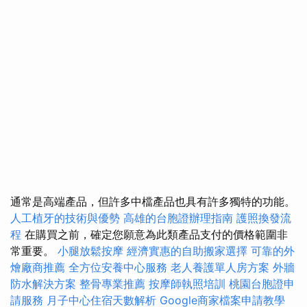
通常是高端產品，但許多中檔產品也具有許多獨特的功能。
人工植牙的技術與優勢
高雄的台胞證辦理指南
護照換發流
程
在購買之前，確定您願意為此類產品支付的價格範圍非
常重要。
小腿放鬆按摩
經濟實惠的自助搬家選擇
可靠的外
燴廠商推薦
全方位安養中心服務
老人養護單人房方案
外牆
防水解決方案
整骨專業推薦
按摩師執照培訓
桃園台胞證申
請服務
月子中心住宿天數解析
Google商家檔案申請教學