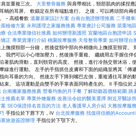
右肩並重複三次。
大里整骨服務
與肩帶相比，頸部肌肉的揉捏應
耳蝸的耳屏。 軟錨定在所有端點進行。 之後，可以將頭部向兩
 - 高檔餐飲
溫馨居家設計方案
台南台胞證辦理推薦
二手攤車
全面檢修方案
永和護理之家服務推薦
專業會計公司服務
苗栗地
治療
合法專業徵信社推薦
如何辦理新護照
宜蘭地區台胞證申請
椎矯正
專業貨運行介紹
桃園按摩服務
天母整骨專業
如何辦理台
上撫摸頸部一分鐘，然後從頸中部向外稍微向上撫摸至頸背。 
。 我們可以小心增加壓力，然後換手重複。 繼續用左手握住伴
沿著肌肉滑動，直到頸背的高度。 然後，進行冷熱交替沐浴，使
摩線進行運動。 左手的手指抓住皮膚和下面的組織並將其「傳
指向耳垂的方向。 然後左手下降到嘴巴左側，重複通往耳屏的
束。 這項運動是由雙手的手掌表面同時產生的。 II 手指位於上唇上
薦
台南搬家服務推薦
營養均衡的月子餐
了解助聽器價格範圍
跳
帳士推薦名單
專業外燴服務
改善法令紋的醫美選擇
附近牙醫診
方案
SEO保證排名首頁的方法
老人養護單人房介紹
大雅按摩服
巧
手指位於下唇下方，IV
台北按摩服務
找值得信賴的Accountin
埔寨旅遊簽證辦理
手指位於下顎下方。