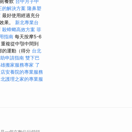
藝術餐飲
台中月子中
正的解決方案
隆鼻塑
家
最好使用經過充分
老效果。
新北專業台
擇
殺蟑螂高效方案
菲
用指南
每天按摩5-6
 重複從中顎中間到
廓的運動（得分
台北
補助申請指南
雙下巴
高雄搬家服務專家
了
新店安養院的專業服務
台北護理之家的專業服
」是一個在數位行銷領