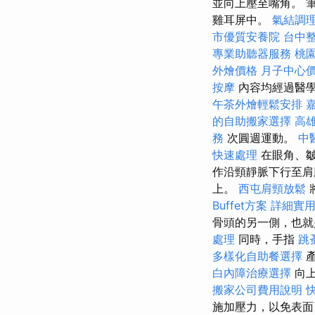
並向上壓至嘴角。 
雞耳屏中。
氣結調
市優質安養院
台中
專業助聽器服務
桃
外燴價格
月子中心
按摩
內容均經過醫學
午茶外燴輕鬆安排
的自助搬家選擇
高
務
次圓週運動。
中
快速處理
在眼角、
作沿頸靜脈下行至
上。
西屯肩頸放鬆
Buffet方案
詳細實用的
骨頭的另一側，也就
處理
同時，手指
跳
多樣化自助餐選擇
產
白內障治療選擇
向上
搬家公司費用說明
施加壓力，以免表