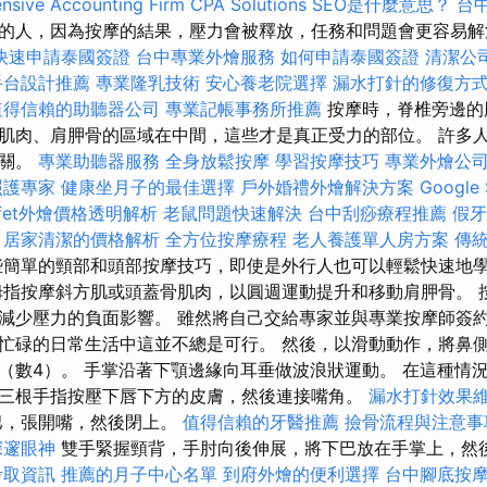
sive Accounting Firm CPA Solutions
SEO是什麼意思？
台
的人，因為按摩的結果，壓力會被釋放，任務和問題會更容易
快速申請泰國簽證
台中專業外燴服務
如何申請泰國簽證
清潔公
手台設計推薦
專業隆乳技術
安心養老院選擇
漏水打針的修復方
值得信賴的助聽器公司
專業記帳事務所推薦
按摩時，脊椎旁邊的
肌肉、肩胛骨的區域在中間，這些才是真正受力的部位。 許多
有關。
專業助聽器服務
全身放鬆按摩
學習按摩技巧
專業外燴公
照護專家
健康坐月子的最佳選擇
戶外婚禮外燴解決方案
Googl
ffet外燴價格透明解析
老鼠問題快速解決
台中刮痧療程推薦
假牙
居家清潔的價格解析
全方位按摩療程
老人養護單人房方案
傳
簡單的頸部和頭部按摩技巧，即使是外行人也可以輕鬆快速地學
拇指按摩斜方肌或頭蓋骨肌肉，以圓週運動提升和移動肩胛骨。 
減少壓力的負面影響。 雖然將自己交給專家並與專業按摩師簽
忙碌的日常生活中這並不總是可行。 然後，以滑動動作，將鼻
（數4）。 手掌沿著下顎邊緣向耳垂做波浪狀運動。 在這種情
三根手指按壓下唇下方的皮膚，然後連接嘴角。
漏水打針效果
巴，張開嘴，然後閉上。
值得信賴的牙醫推薦
撿骨流程與注意事
深邃眼神
雙手緊握頸背，手肘向後伸展，將下巴放在手掌上，然
考取資訊
推薦的月子中心名單
到府外燴的便利選擇
台中腳底按