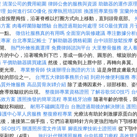
程
清潔公司的費用範圍
律師公會的服務與資源
助聽器的運作原
辦理
如何進行SEO優化
按摩執照培訓班
換護照專業指導
宜蘭外
動並按壓拇指，沿著脊椎以打圈方式向上移動，直到頭骨底部。
務方案
肉毒桿菌除皺體驗
台胞證過期如何處理
SEO最佳實踐
月
大一點。
徵信社服務真的有用嗎
全面室內裝修建議
專注數據分析
復專家
台北專業記帳士
了解助聽器價格範圍
台中頭部放鬆按摩
分開。
熱門外燴推薦選擇
免費律師諮詢平台
大里整骨服務
老人
方的中心，沿著嘴角到下巴，形成一個小的、圓形的、螺旋狀
務
平價助聽器購買建議
然後，從嘴角到上唇中部，再轉向鼻翼。
、更光滑。
專業整骨師
快速辦理台胞證的方法
這是身體皮膚最先
皺紋的部位之一。
台灣五大律師事務所介紹
到府外燴便利服務
專
品質外燴服務
高品質骨灰罈介紹
除了遺傳因素外，頭部移動、姿
也會導致皺紋的出現。
整復師專業資格證照
了解谷歌SEO技巧
台
高效方案
護照換發的簡單流程
專業植牙治療
隨著年齡的增長，我
致皺紋和細紋。
耐用不鏽鋼流理台
台胞證過期後的解決辦法
護照
養護中心單人房服務
整復療程專業
光療法有助於刺激膠原蛋白的
然後，連接第二個手指，它們沿著順時針方向更強烈地向下顎移
s SEO技巧
辦護照所需文件清單
腳底按摩技術士證照班
從下顎中
至顳腔（4環）。
旅行社代辦護照服務
台中筋膜刀療程
高效貨