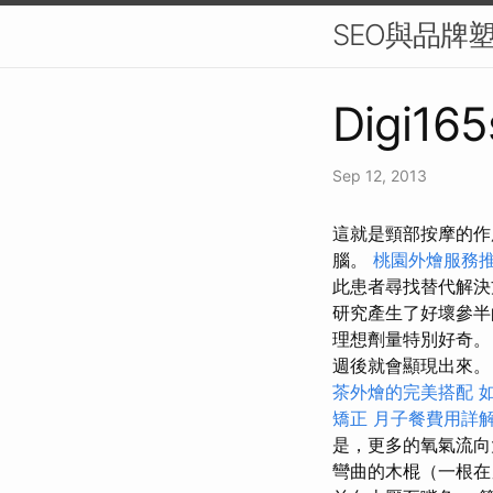
SEO與品牌
Digi165
Sep 12, 2013
這就是頸部按摩的作
腦。
桃園外燴服務
此患者尋找替代解
研究產生了好壞參半
理想劑量特別好奇
週後就會顯現出來
茶外燴的完美搭配
矯正
月子餐費用詳
是，更多的氧氣流向
彎曲的木棍（一根在