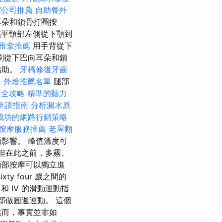
潔公司推薦
自助餐外
耳朵和鎖骨打圈按
平頸部左側從下顎到
推拿推薦
用手背從下
刷從下巴向耳朵和鎖
協助。
牙橋修復牙齒
整
外燴推薦名單
腿部
請全攻略
精準的聽力
申請指南
分析漏水原
成功的網路行銷策略
按摩服務推薦
老屋翻
影響。 峰值溫度可
，但在此之前，多霧、
頭部按摩可以獨立進
y four 歲之間的
和 IV 的滑動運動指
部做圓週運動。 這個
然而，事實並非如