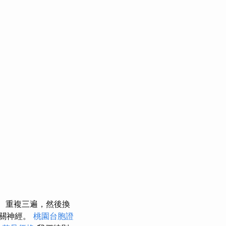
重複三遍，然後換
相關神經。
桃園台胞證