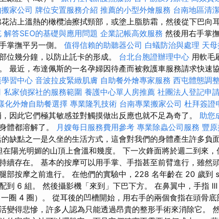
的搬家公司
牌位安置服務介紹
推薦的小型外燴服務
台南地區清
花沾上溫熱的橄欖油擦拭頸部，或塗上脂肪霜，然後從下巴向
充
解答SEO的基礎與應用問題
企業記帳高效服務
然後用右手掌撫
左手掌撫平另一側。
值得信賴的助聽器公司
白蟻防治與處理
天母
部位幾分鐘，以防止託卡的形成。
台北台胞證辦理中心
用軟毛
。 最近，布達佩斯的一名孕婦因待產而被救護車服務請求快速
廣學習中心
音波拉皮緊緻肌膚
自助餐外燴專家服務
西屯體態調
司
私家偵探社的服務範圍
養護中心單人房推薦
社團法人登記申
樣化外燴自助餐選擇
專業隆乳技術
台南專業搬家公司
杜拜簽證
，因此它們極其敏感並對觸摸做出反應也就不足為奇了。
助您
個身體都溶解了。
月嫂每日服務費用參考
專業除蟲公司服務
豐原
的缺點之一是久坐的生活方式，這會對我們的身體產生許多負面
，但在陽光明媚的山頂上會溫和幾度。 下一次鋒面將於週二到來
持續存在。 基本的按摩可以用手掌、手指甚至前臂進行，雖然
按摩之前進行。 在他們的實驗中，228 名年齡在 20 歲到 sixt
到 6 組。 然後攝影機「來到」下巴下方。 在鼻翼中，手指 III 
（一圈 4 圈）。 從耳後的凹槽開始，用右手的兩個食指在頭骨底
活變得悲慘，許多人認為只能透過昂貴的整形手術來消除它。 