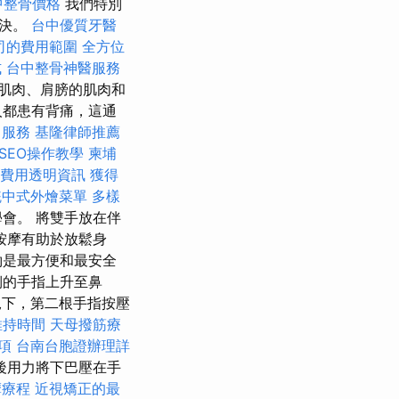
中整骨價格
我們特別
解決。
台中優質牙醫
司的費用範圍
全方位
式
台中整骨神醫服務
肌肉、肩膀的肌肉和
人都患有背痛，這通
司服務
基隆律師推薦
e SEO操作教學
柬埔
費用透明資訊
獲得
統中式外燴菜單
多樣
會。 將雙手放在伴
按摩有助於放鬆身
約是最方便和最安全
側的手指上升至鼻
況下，第二根手指按壓
維持時間
天母撥筋療
項
台南台胞證辦理詳
後用力將下巴壓在手
摩療程
近視矯正的最