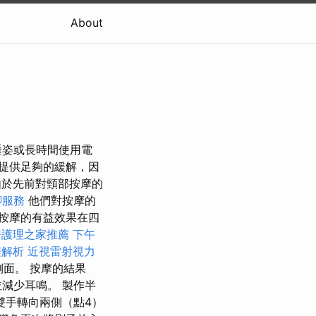
About
睡姿或長時間使用電
提供足夠的緩解，因
於先前對頸部按摩的
腳服務
他們對按摩的
按摩的有益效果在四
房護理之家推薦
下午
程解析
近視雷射視力
面。 按摩的結果
減少耳鳴。 製作半
雙手轉向兩側（點4）