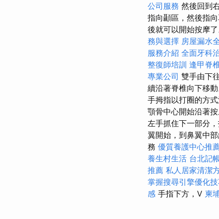
公司服務
然後回到
指向顳區，然後指向
後就可以開始按摩了。
務與選擇
房屋漏水
服務介紹
全面牙科
整復師培訓
逢甲脊
專業公司
雙手由下往
續沿著脊椎向下移動
手拇指以打圈的方式
顎骨中心開始沿著按
左手抓住下一部分，
翼開始，到鼻翼中部結
務
優質養護中心推
養生村生活
台北記
推薦
私人居家清潔
掌握搜尋引擎優化技
感
手指下方，V
柬