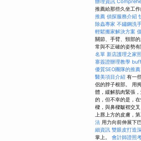
辦理資訊
Comprehen
推薦給那些久坐工作
推薦
偵探服務介紹
除蟲專家
不鏽鋼洗
輕鬆搬家解決方案
關節、手臂、頸部的
常與不正確的姿勢
名單
新店護理之家
寨簽證辦理教學
bu
優質SEO團隊的推薦
醫美項目介紹
有一些
侶的脖子根部。 用
體，緩解肌肉緊張，
的，但不幸的是，在
樑，與鼻樑皺褶交叉
上唇上方的皮膚，第
法
用力向前伸展下
細資訊
雙眼皮打造
掌上。
會計師證照