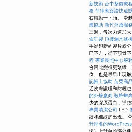
新技術
台中整復療
務
菲律賓簽證快速
右轉動一下頭。 滑
業協助
新竹外燴服
三遍，每次力道加
盒訂製
頂樓漏水修
手從翅膀的裂片處
巴下方，從下顎骨下
程
專業長照中心服
會因此變得更緊緻
位，也是最早出現
記帳士協助
苗栗高
乏皮膚護理和防曬
的外燴廠商
殺蟑螂
少的膠原蛋白，導
專業清潔公司
LED
紋和細紋的出現。 
升排名的WordPres
環）上升至臉部外側