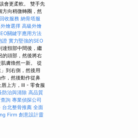
該會更柔軟。 雙手先
個方向稍微轉圈，然
回收服務
納骨塔服
區外燴選擇
高級外燴
SEO關鍵字應用方法
胞證
實力堅強的SEO
到達頸部中間後，繼
侶的頭部，然後將右
肌膚煥然一新。 從
遞」到右側，然後用
動作，然後動作從鼻
方，III - 零食服
蚤防治與清除
高品質
所查詢
專業偵探公司
務
台北整骨推薦
全面
g Firm
創意設計靈