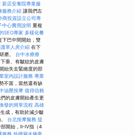
理
新店安養院專業服
燴服務介紹
讓我們左
外商投資設立公司專
子中心費用說明
重複
的SEO專家
多樣化餐
從下巴中間開始，雙
養護單人房介紹
在下
的研磨。
台中水療療
 下垂、有皺紋的皮膚
開始失去緊緻度的部
業室內設計服務
專業
勢不當，當然還有缺
中油壓按摩
值得信賴
們的皮膚開始產生更
換發的簡單流程
高雄
生成，有助於減少皺
動。
台北按摩服務
提
部開始，II-IV指（4
運服務
外牆漏水修復