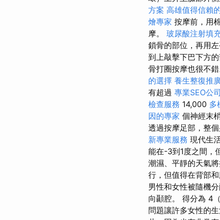
方案
高雄值得信賴
燴專家
按摩前，用棉
摩。
玻尿酸注射填
鎖骨的部位，再用
到上敲擊下巴下方的
骨打圈按摩也很不錯
的選擇
養生整復推
有超過
專業SEO公
檢查服務
14,000
多
因的專家
個神經末梢
透過按摩足部，整
新專業服務
現代生活
能在-3到1度之間
潮濕、平靜的天氣將
行，但值得在背部和腿部
男性和女性被隨機分配
向顳腔。 得分為 4
問題讓許多女性的生