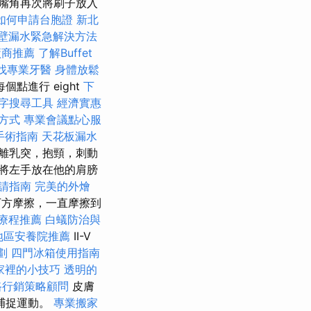
嘴角再次將刷子放入
如何申請台胞證
新北
壁漏水緊急解決方法
廠商推薦
了解Buffet
找專業牙醫
身體放鬆
點進行 eight
下
字搜尋工具
經濟實惠
方式
專業會議點心服
手術指南
天花板漏水
離乳突，抱頸，刺動
將左手放在他的肩膀
請指南
完美的外燴
下方摩擦，一直摩擦到
療程推薦
白蟻防治與
地區安養院推薦
II-V
劃
四門冰箱使用指南
家裡的小技巧
透明的
路行銷策略顧問
皮膚
捕捉運動。
專業搬家