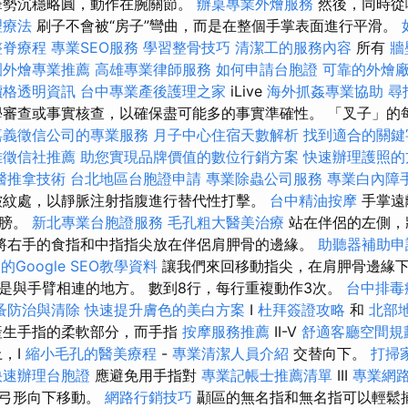
筆勢沉穩略圓，動作在腕關節。
辦桌專業外燴服務
然後，同時從
理療法
刷子不會被“房子”彎曲，而是在整個手掌表面進行平滑。
整脊療程
專業SEO服務
學習整骨技巧
清潔工的服務內容
所有
牆
園外燴專業推薦
高雄專業律師服務
如何申請台胞證
可靠的外燴
價格透明資訊
台中專業產後護理之家
iLive
海外抓姦專業協助
尋
審查或事實核查，以確保盡可能多的事實準確性。 「叉子」的每個
嘉義徵信公司的專業服務
月子中心住宿天數解析
找到適合的關鍵
雄徵信社推薦
助您實現品牌價值的數位行銷方案
快速辦理護照的
醫推拿技術
台北地區台胞證申請
專業除蟲公司服務
專業白內障
皺紋處，以靜脈注射指腹進行替代性打擊。
台中精油按摩
手掌遠
肩膀。
新北專業台胞證服務
毛孔粗大醫美治療
站在伴侶的左側，
將右手的食指和中指指尖放在伴侶肩胛骨的邊緣。
助聽器補助申
Google SEO教學資料
讓我們來回移動指尖，在肩胛骨邊緣
是與手臂相連的地方。 數到8行，每行重複動作3次。
台中排毒
蚤防治與清除
快速提升膚色的美白方案
I
杜拜簽證攻略
和
北部
生手指的柔軟部分，而手指
按摩服務推薦
II-V
舒適客廳空間規
，I
縮小毛孔的醫美療程
-
專業清潔人員介紹
交替向下。
打掃
快速辦理台胞證
應避免用手指對
專業記帳士推薦清單
III
專業網
面弓形向下移動。
網路行銷技巧
顳區的無名指和無名指可以輕鬆