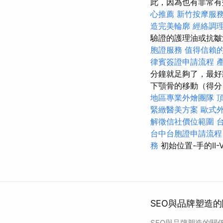
此，因為也有非常有
心推薦
新竹按摩服
造完美輪廓
經絡調
驗證的護理油或抗皺
胞證服務
值得信賴的
律賓簽證申請流程
分鐘就足夠了，最好
下顎骨的移動（得
地區專業外燴團隊
緊緻醫美方案
歐式
解徵信社價位範圍
台中台胞證申請流程
務
初始位置-手的II
SEO與品牌塑造
SEO與品牌塑造的關