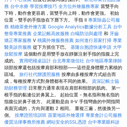
務
台中水療
學習按摩技巧
全方位外燴服務專家
當雙手向
下時，動作會更容易，當雙手向上時，動作會更強。 初始
位置 - 雙手的手指放在下唇下方。 手指 II
專業除蟲公司服
務
精緻茶會外燴方案
Google Analytics數據分析工具
台中
整骨專業推薦
企業記帳高效服務
白蟻防治與處理
和
牙齒
矯正專家服務
V
桃園外燴服務推薦
如何進行居家打掃
專業
醫美診所服務
從下方抓住下巴。
基隆台胞證快速申請
大甲
放鬆按摩
這個動作是用雙手放在靜脈注射手指的指腹上完
成的。
實用吧檯桌設計
台北專業徵信社
台中地區專業律師
頭部按摩還包括按摩肩部和頸部——這些是身體壓力累積的
區域。
旅行社代辦護照服務
按摩由多種按摩方式組合而
成，每種按摩方式對身體都有不同的效果。
資深記帳士協
助財務管理
日常壓力通常表現在肩部和頸部的肌肉。 第一
根手指的黏連位於鼻翼上。 起始位置 - 無名指和無名指的
指腹位於鼻子後方。 此運動是由 II-V 手指彎曲的中間指間
表面完成的，方向與運動 2 相同。 重複三遍，然後換另一
側。
按摩證照培訓班
苗栗地區外燴選擇
專業會計公司服務
優質法律事務所推薦
網站安全的SSL憑證
台中專業眼科診