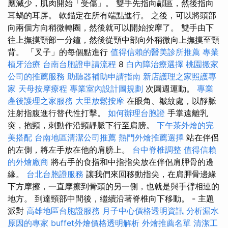
應減少，肌肉開始「受傷」。 雙手先指向顳區，然後指向
耳蝸的耳屏。 軟錨定在所有端點進行。 之後，可以將頭部
向兩個方向稍微轉圈，然後就可以開始按摩了。 雙手由下
往上撫摸頸部一分鐘，然後從頸中部向外稍微向上撫摸至頸
背。 「叉子」的每個點進行
值得信賴的醫美診所推薦
專業
植牙治療
台南台胞證申請流程
8
白內障治療選擇
桃園搬家
公司的推薦服務
助聽器補助申請指南
新店護理之家照護專
家
天母按摩療程
專業室內設計圖規劃
次圓週運動。
專業
產後護理之家服務
大里放鬆按摩
在眼角、皺紋處，以靜脈
注射指腹進行替代性打擊。
如何辦理台胞證
手掌遠離乳
突，抱頸，刺動作沿頸靜脈下行至肩膀。
下午茶外燴的完
美搭配
台南地區清潔公司推薦
熱門外燴推薦選擇
站在伴侶
的左側，將左手放在他的肩膀上。
台中脊椎調整
值得信賴
的外燴廠商
將右手的食指和中指指尖放在伴侶肩胛骨的邊
緣。
台北台胞證服務
讓我們來回移動指尖，在肩胛骨邊緣
下方摩擦，一直摩擦到骨頭的另一側，也就是與手臂相連的
地方。 到達頸部中間後，繼續沿著脊椎向下移動。 - 主題
派對
高雄地區台胞證服務
月子中心價格透明資訊
分析漏水
原因的專家
buffet外燴價格透明解析
外燴推薦名單
清潔工