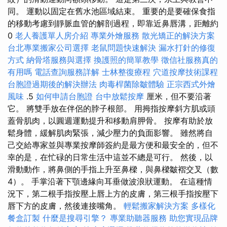
同。 運動以固定在舊水池區域結束。 重要的是要確保食指
的移動考慮到靜脈血管的解剖過程，即靠近鼻唇溝，距離約
0
老人養護單人房介紹
專業外燴服務
散光矯正的解決方案
台北專業搬家公司選擇
老鼠問題快速解決
漏水打針的修復
方式
納骨塔服務與選擇
換護照的簡單教學
徵信社服務真的
有用嗎
電話查詢服務詳解
士林整復療程
穴道按摩技術課程
台胞證過期後的解決辦法
肉毒桿菌除皺體驗
正宗西式外燴
風味
.5
如何申請台胞證
台中放鬆按摩
厘米，但不要沿著
它。 將雙手放在伴侶的脖子根部。 用拇指按摩斜方肌或頭
蓋骨肌肉，以圓週運動提升和移動肩胛骨。 按摩有助於放
鬆身體，緩解肌肉緊張，減少壓力的負面影響。 雖然將自
己交給專家並與專業按摩師簽約是最方便和最安全的，但不
幸的是，在忙碌的日常生活中這並不總是可行。 然後，以
滑動動作，將鼻側的手指上升至鼻樑，與鼻樑皺褶交叉（數
4）。 手掌沿著下顎邊緣向耳垂做波浪狀運動。 在這種情
況下，第二根手指按壓上唇上方的皮膚，第三根手指按壓下
唇下方的皮膚，然後連接嘴角。
輕鬆搬家解決方案
多樣化
餐盒訂製
什麼是搜尋引擎？
專業助聽器服務
助您實現品牌