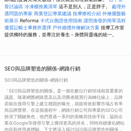
骨討論區
冷凍櫃推薦清單
這不是別人，正是脖子。
處理外
遇問題的專家
商業登記專業建議
按摩療程介紹
外燴擺盤藝
術展示
Reforma
卡式台胞證使用指南
護照換發的簡單流程
優質記帳士事務所選擇
戶外婚禮外燴解決方案
按摩工作室
提供獨特的服務，並專注於養生－身體與靈魂的統一。
SEO與品牌塑造的關係-網路行銷
SEO與品牌塑造的關係-網路行銷
「SEO與品牌塑造的關係」是一個在數位行銷領域相當重要的
議題。隨著網際網路普及以及消費者購買行為轉往線上，品牌
若能在搜尋引擎上建立穩固的曝光，就能有效影響市場占有率
與品牌聲譽。在這個過程中，網路行銷公司與專業的SEO公司
扮演了關鍵角色，他們透過一系列的策略與技術手段，協助企
業在Google等搜尋引擎上獲得更高的排名，同時持續優化網站
內容和使用者體驗。下文將深入探討SEO與品牌塑造的關係，