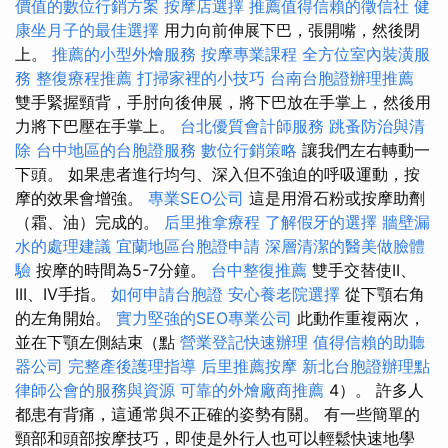
價值的數位行銷方案
按摩店選擇
推薦值得信賴的徵信社
健
康坐月子的最佳選擇
用力向前伸展下巴，張開嘴，然後閉
上。
推薦的小型外燴服務
按摩專業課程
全方位室內裝潢服
務
整復療程推薦
打掃家裡的小技巧
台南台胞證辦理推薦
雙手緊握頸背，手肘向後伸展，將下巴放在手掌上，然後用
力將下巴壓在手掌上。
台北優質會計師服務
跳蚤防治與清
除
台中地區的台胞證服務
數位行銷策略
讓我們左右轉動一
下頭。 如果患者進行均勻、深入但不強迫的呼吸運動，按
摩的效果會增強。
專業SEO公司
這是用滑石粉或按摩助劑
（霜、油）完成的。
后里推拿療程
了解假牙的選擇
牆壁漏
水的處理建議
宜蘭地區台胞證申請
深層清潔的醫美做臉體
驗
按摩的時間為5-7分鐘。
台中整復推薦
雙手交替使II、
III、IV手指。
如何申請台胞證
安心養老院選擇
從下顎右角
的左角開始。
實力堅強的SEO專業公司
此動作重複兩次，
並在下顎左側結束（點
營業登記快速辦理
值得信賴的助聽
器公司
完整產後護理指導
后里推薦按摩
新北台胞證辦理點
律師公會的服務與資源
可靠的外燴廠商推薦
4）。 許多人
都患有背痛，這通常與不正確的姿勢有關。 有一些簡單的
頸部和頭部按摩技巧，即使是外行人也可以輕鬆快速地學