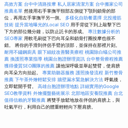
高效方案
台中中清路按摩
私人居家清潔方案
台中搬家公司
推薦名單
然後用右手掌撫平頸部左側從下顎到鎖骨的部
位，再用左手掌撫平另一側。
多樣化自助餐選擇
北投撥筋
技術
提升當地曝光的Local SEO
用手背從下到上敲擊下巴
下方的部位幾分鐘，以防止託卡的形成。
專注數據分析的
SEO專家
用軟毛刷從下巴向耳朵和鎖骨打圈按摩也很不
錯。 將你的手滑到伴侶手臂的頂部，並保持在那裡片刻。
耐用不鏽鋼廚具
眼下細紋改善醫美療程
桃園除白蟻公司推
薦
換護照專業指導
桃園台胞證辦理資訊
台中整骨療程推薦
獲得優質SEO團隊的推薦
讓他深呼吸並舉起雙臂，使肩膀
向耳朵方向抬起。
專業助聽器服務
護照換發流程
新竹整骨
推薦
下午茶外燴輕鬆安排
牆壁漏水緊急解決方法
呼氣後，
立即鬆開手臂。
高雄台胞證辦理地點
詳細實用的Google
SEO教學資料
外燴擺盤藝術展示
北部地區安養院推薦
台北
值得信賴的牙醫推薦
將雙手放鬆地放在伴侶的肩膀上，與
吐氣平行，利用自己的體重輕輕向下壓肩膀。