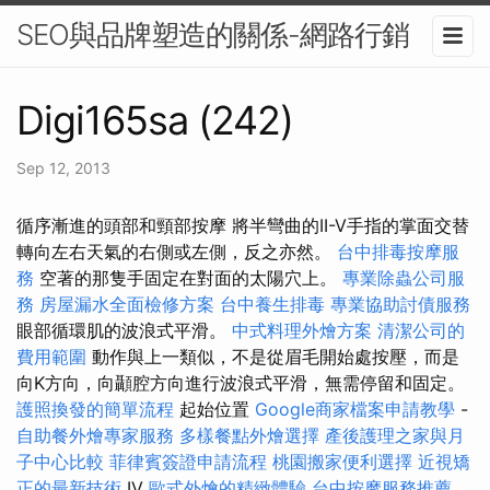
SEO與品牌塑造的關係-網路行銷
Digi165sa (242)
Sep 12, 2013
循序漸進的頭部和頸部按摩 將半彎曲的II-V手指的掌面交替
轉向左右天氣的右側或左側，反之亦然。
台中排毒按摩服
務
空著的那隻手固定在對面的太陽穴上。
專業除蟲公司服
務
房屋漏水全面檢修方案
台中養生排毒
專業協助討債服務
眼部循環肌的波浪式平滑。
中式料理外燴方案
清潔公司的
費用範圍
動作與上一類似，不是從眉毛開始處按壓，而是
向K方向，向顳腔方向進行波浪式平滑，無需停留和固定。
護照換發的簡單流程
起始位置
Google商家檔案申請教學
-
自助餐外燴專家服務
多樣餐點外燴選擇
產後護理之家與月
子中心比較
菲律賓簽證申請流程
桃園搬家便利選擇
近視矯
正的最新技術
IV
歐式外燴的精緻體驗
台中按摩服務推薦