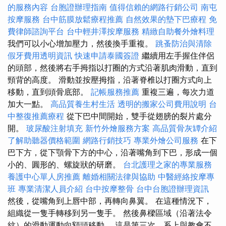
的服務內容
台胞證辦理指南
值得信賴的網路行銷公司
南屯
按摩服務
台中筋膜放鬆療程推薦
自然效果的墊下巴療程
免
費律師諮詢平台
台中輕井澤按摩服務
精緻自助餐外燴料理
我們可以小心增加壓力，然後換手重複。
跳蚤防治與清除
假牙費用透明資訊
快速申請泰國簽證
繼續用左手握住伴侶
的頭部，然後將右手拇指以打圈的方式沿著肌肉滑動，直到
頸背的高度。 滑動並按壓拇指，沿著脊椎以打圈方式向上
移動，直到頭骨底部。
記帳服務推薦
重複三遍，每次力道
加大一點。
高品質養生村生活
透明的搬家公司費用說明
台
中整復推薦療程
從下巴中間開始，雙手從翅膀的裂片處分
開。
玻尿酸注射填充
新竹外燴服務方案
高品質骨灰罈介紹
了解助聽器價格範圍
網路行銷技巧
專業外燴公司服務
在下
巴下方，從下顎骨下方的中心，沿著嘴角到下巴，形成一個
小的、圓形的、螺旋狀的研磨。
台北護理之家的專業服務
養護中心單人房推薦
離婚相關法律與協助
中醫經絡按摩專
班
專業清潔人員介紹
台中按摩整骨
台中台胞證辦理資訊
然後，從嘴角到上唇中部，再轉向鼻翼。 在這種情況下，
組織從一隻手轉移到另一隻手。 然後鼻樑區域（沿著法令
紋）的滑動運動向額頭移動。 這是第三次，系上與教會不