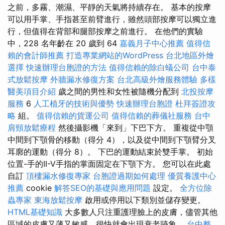
之前，多霧、潮濕、平靜的天氣將持續存在。 基本的按摩
可以用手掌、手指甚至前臂進行，雖然頭部按摩可以獨立進
行，但值得在背部和腿部按摩之前進行。 在他們的實驗
中，228 名年齡在 20 歲到 64
嘉義月子中心推薦
值得信
賴的會計師推薦
打造專業網站的WordPress
台北地區外燴
選擇
快速辦理台胞證的方法
值得信賴的除白蟻公司
台中泰
式放鬆按摩
外牆漏水修復方案
台北高級外燴服務體驗
多樣
醫美項目介紹
歲之間的男性和女性被隨機分配到
北投按摩
服務
6
人工植牙的技術與優勢
快速辦理台胞證
杜拜簽證攻
略
組。
值得信賴的貨運公司
值得信賴的葬儀社服務
台中
肩頸放鬆療程
然後攝影機「來到」下巴下方。 重複從中顎
中間到下顎骨的移動（得分 4），以及從中間到下顎臂分叉
耳廓的運動（得分 8）。 下巴的運動結束於雙手掌。 初始
位置-手的II-V手指的掌面固定在下顎下方。 您可以在此處
自訂
頂樓漏水修復專家
台胞證過期如何處理
優質養護中心
推薦
cookie
解答SEO的基礎與應用問題
設定。
全方位除
蟲專家
東海放鬆按摩
啟用或停用以下類別並儲存變更。
HTML基礎知識
大多數人只注重護理臉上的皮膚，儘管其他
區域的皮膚又薄又敏感，很快就會出現衰老跡象。
台中整