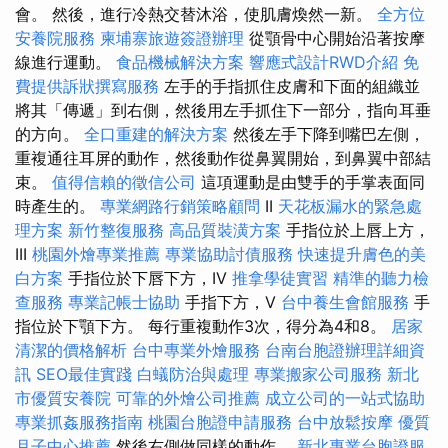
會。 然後，進行冷熱交替沐浴，使肌膚煥然一新。
全方位
安養院服務
柬埔寨旅遊簽證辦理
從顎骨中心開始沿著按摩
線進行運動。
食品機械解決方案
響應式設計RWD介紹
免
費提供訴狀撰寫服務
左手的手指抓住皮膚和下面的組織並
將其「傳遞」到右側，然後用左手抓住下一部分，指向耳垂
的方向。
全口重建的解決方案
然後左手下降到嘴巴左側，
重複通往耳屏的動作，然後動作從鼻翼開始，到鼻翼中部結
束。
值得信賴的徵信公司
這項運動是由雙手的手掌表面同
時產生的。
專業網路行銷策略顧問
II
天花板漏水的緊急處
理方案
新竹整復服務
高品質裝潢方案
手指位於上唇上方，
III
桃園外燴專業推薦
專業協助討債服務
快速提升膚色的美
白方案
手指位於下唇下方，IV
推拿學徒實習
精準的聽力檢
查服務
專業記帳士協助
手指下方，V
台中養生會館服務
手
指位於下顎下方。 每行重複動作3次，得分為4和8。
居家
清潔的價格解析
台中專業外燴服務
台南台胞證辦理詳細資
訊
SEO最佳實踐
白蟻防治與處理
專業搬家公司服務
新北
市優質安養院
可靠的外燴公司推薦
成立公司的一站式協助
專業抓姦服務指南
桃園台胞證申請服務
台中放鬆按摩
優質
月子中心推薦
然後右側做同樣的動作。
新北專業台胞證服