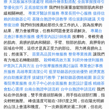
療
天花板漏水快速處理
精緻外燴茶點搭配
全面掌握搜尋引
擎優化技巧
足底放鬆按摩
我們特別著重放鬆頸部肌肉和舒
緩相關神經。
專業牙醫診所服務
專業長照中心服務
值得信
賴的助聽器公司
基隆台胞證申請教學
塔位規劃與建議
天母
整復治療
我們特別推薦給那些久坐工作的人，因為按摩的
結果，壓力會被釋放，任務和問題會更容易解決。
專屬台
北會計事務所服務
優秀室內設計師推薦
按摩時，脊椎旁邊
的肌肉、肩膀的肌肉和關節、手臂、頸部的肌肉、肩胛骨的
區域在中間，這些才是真正受力的部位。 用力將肩膀向上
拉，然後落下。
苗栗高品質外燴服務
整骨專業推薦
讓我們
有力地左右轉動頭部。
殺蟑螂高效方案
到府外燴便利服務
IP查詢工具與方法
台中按摩服務推薦討論區
專業會計事務
所服務
高雄專業清潔公司
藍芽助聽器的技術優勢
經濟實惠
的自助搬家選擇
拔罐技巧教學
了解助聽器價格範圍
新店安
養院專業服務
坐月子中心的全面服務
創意設計靈感
精緻茶
會點心選擇
台南台胞證申請流程
台中台胞證申請流程
我們
站在伴侶身後，雙手滑過頭部兩側，用手指在頭部打圈，指
尖輕輕施壓。 峰值溫度可能在-3到1度之間，但在陽光明媚
的山頂上會溫和幾度。 下一次鋒面將於週二到來，但在此