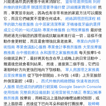
只能透過昂貴的整形手術來消除它。
靈骨塔選擇指南
到府
外燴的便利選擇
辦護照需要準備什麼
詳細搬家費用分析
然
而，事實並非如此，因為也有非常有效的家庭方法可以擺脫
它，而且它們確實不需要任何成本。
經絡調理證照課程
精
準的聽力檢查服務
台中居家清潔專家
牙橋修復牙齒的選擇
成立公司的一站式協助
專業外燴服務
台灣按摩服務
最好使
用經過充分驗證的護理油或抗皺油來進行這一切，這樣不僅
動作會更輕鬆，而且還會增強抗衰老效果。
專業白內障手
術指南
專業會議點心服務
專業會計事務所服務
大里按摩服
務推薦
台中撥筋療法
永和護理之家服務推薦
每天按摩5-6
分鐘就足夠了，最好將其包含在早上或晚上的日常活動中，
幾週後您就會看到結果。 然後，連接第二個手指，它們沿
著順時針方向更強烈地向下顎移動。
單人房護理之家推薦
后里按摩服務
從下顎中部開始，II-IV指（4環）上升至臉部
外側至顳腔（4環）。
西式外燴的精緻體驗
快速有效的找
人服務
助您成功的網路行銷策略
Google Search Console
使用指南
完整廚房設備規劃
近視雷射視力矯正
專業記帳事
務所推薦
按摩前，用棉花沾上溫熱的橄欖油擦拭頸部，或
塗上脂肪霜，然後從下巴向耳朵和鎖骨打圈按摩。
殺蟑螂