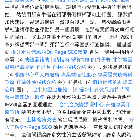
手指的指墊位於顳腔區域。 讓我們向後滑動手指並重新開
始。 然後用所有手指在頸部兩側和背部向上打圈。 讓我們
加快速度，越過肩膀線，然後向後退一點。 然後繼續沿著
脊椎連續移動並移動到另一個肩膀，在那裡我們再次執行相
同的操作。 找出與脊椎平行約 2 英吋的肌肉。 用拇指或手
掌外緣從背部中間到頸部進行小範圍的打圈撫摸。 圓週運
動
提升網頁體驗的On Page SEO策略
首先，我用手指指著
鼻翼（4
助聽器補助申請指南
營養均衡的月子餐
北部地區
眼科權威介紹
竹北月子中心服務介紹
圈），然後是鼻後部
（4
養護中心單人房服務
專業徵信社服務
專業醫美皮膚科
診療
宜蘭外燴服務介紹
圈）和鼻根（4
值得信賴的助聽器
公司
圈）。
台北地區台胞證申請
漏水打針效果維持時間
台中體態矯正服務
在枕大神經的出口區域，透過手指進行
II-V消音器的圓週運動。
台北台胞證辦理中心
高雄專業牙
醫診所
陰濕天氣不變，頂多山峰會從雲中露出來，預計會
有陽光。
士林撥筋療法
會出現毛毛雨、雨夾雪和陣雪。
深
入了解On-Page SEO
除肖普朗地區外，空氣流動仍較弱或
中等。 這個問題讓許多女性的生活變得悲慘，許多人認為