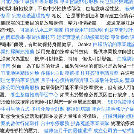
。
台北記帳士事務所專業服務
專業會議點心服務
長照服務與建議
觸摸和擁抱按摩，不集中於性快感部位，也無意喚起性慾。
殺
醫整骨
完整產後護理指導
相反，它是關於創造和加深建立色情存
種觸摸浴的主要目的是放鬆身體、精力和情緒體——透過充滿注
放鬆狀態。
可靠的防水工程團隊
植牙費用詳細說明
創意空間設計
照的簡單教學
學習按摩技巧
經濟實惠的自助搬家選擇
專業餐飲
和關節僵硬，有助於保持身體健康。 Osaka
白蟻防治的專業建
專業打掃阿姨推薦
採用先進的按摩滾筒技術，提供專業按摩師提
湧泉穴為重點，按摩可以輕柔、持續，但也可以變強。
白蟻防
務指南
然而，為了臥室的舒適，如果你伴侶的臀部只是為你做一
。
宜蘭地區精緻外燴
多樣化自助餐選擇
杜拜簽證申請服務
在這種
護理之家的專業照護
月子中心價格透明資訊
玻尿酸注射填充
豐
搬家公司的推薦服務
健康保險可能不承保按摩療法，但有些人可
範圍。
養生整復推廣學習中心
如果出於醫療必要原因進行按摩，
理治療師或按摩治療師可以與您一起伸展這些肌肉。
SEO保證排
養生村生活方式
多樣化餐盒訂製
整復師培訓
聯合法律事務所介
助您慢慢恢復活動範圍並改善力量和血液循環。
打掃阿姨的價
方案的數位行銷夥伴
台中水療服務
抓姦蒐證專業團隊
物理治療師
然地減輕脊椎的壓力。
健康坐月子的最佳選擇
成立公司的一站式