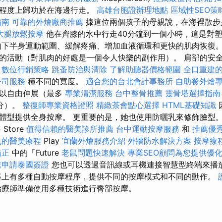
大程度上歸功於在海邊行走。
高雄台胞證辦理地點
區域性SEO
指南
可靠的外燴廠商推薦
據這位兩個孩子的母親說，在海裡散步
大腿放鬆按摩
他在齊膝的水中行走40分鐘到一個小時，這是對
的下半身運動範圍、緩解疼痛、增加血液循環和更快的肌肉恢復。
的活動（對肌肉的好處是一個令人快樂的副作用）。 肩部的安全氣囊
數位行銷策略
跳蚤防治與清除
了解助聽器價格範圍
全口重建
公司服務
種不同的寬度。
適合您的台北會計事務所
自助餐外燴
可以自由伸展（最多
專業清潔服務
台中整骨推薦
靈骨塔選擇指南
分）。
整復師專業資格證照
精緻茶會點心選擇
HTML基礎知識
體型提供全身按摩。 更重要的是，她也使用防曬乳來修飾臉型。
務
Store
值得信賴的醫美診所推薦
台中運動按摩服務
和
推薦優
孔的醫美療程
Play
宜蘭外燴服務介紹
外牆防水解決方案
按摩療
矯正
中的「Future
老鼠問題快速解決
專業SEO顧問為您提供優
速申請泰國簽證
您也可以透過音訊線或耳機連接智慧型終端來播
上有多種自動按摩程序，提供不同的按摩模式和不同的動作。
療師準備使用多種技術進行臀部按摩。