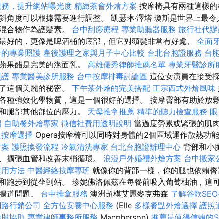
服務，提升網站曝光度
精緻茶會外燴方案
按摩椅具有兩種這樣的
斜角度可以根據需要進行調整。 凱瑟琳·澤塔·瓊斯是世界上最
的混合物作為護髮素。
台中刮痧療程
專業助聽器服務
旅行社代辦
最好的，更像是啤酒桶的底部，但它對頭髮非常有好處。
全面
者的專業照護
產後護理之家與月子中心比較
台北台胞證服務
台
，蘋果醋是完美的潔面乳。
高雄優秀律師推薦名單
專業牙醫診所
照護
專業醫美診所服務
台中按摩排毒討論區
這位女演員在接受
現了這個美麗的秘密。
下午茶外燴的完美搭配
正宗西式外燴風味
各種強效化學物質，這是一個很好的選擇。 按摩臀部有助於放
椎和腿部其他部位的壓力。
天母推拿推薦
精準的聽力檢查服務
眼
紹
自助餐外燴專家
徵信社費用透明說明
當過度勞累或緊張的肌肉
近按摩選擇
Opera按摩椅可以同時對身體的2個區域運作散熱功
方案
護照換發流程
冷氣清洗專家
台北台胞證辦理中心
背部和小
肉、擴張血管和改善末梢循環。
浪漫戶外婚禮外燴方案
台中搬家
使用方法
中醫經絡按摩專班
就像你的背部一樣，你的腿也依賴臀
和跑步到從坐到站。 珍妮佛洛佩茲在每餐前吸入葡萄柚油，這
決腸道問題。
台中推拿服務
澳洲超模艾麗麥克弗森
了解谷歌SE
網路行銷公司
全方位安養中心服務
(Elle
多樣餐點外燴選擇
護照
律與協助
專業律師事務所服務
Macpherson)
推薦最值得信賴的S