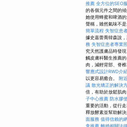
推薦
全方位的SEO
的各個元件之間的傾
她使用蜂蜜和啤酒
聲稱，雖然氣味不是
簡單流程
失智症患
據史嘉蕾喬韓森說
務
失智症患者專業
究天然護膚品時發
觸皮膚科醫生推薦的
肉，減輕背部、脊
響應式設計RWD介
以更容易癒合。
附
議
散光矯正的解決
倍，有助於放鬆肌
子中心推薦
防水膠
重要的活動，從行走
釋放酵素並幫助解
面服務
值得信賴的
拿推薦
離婚相關法