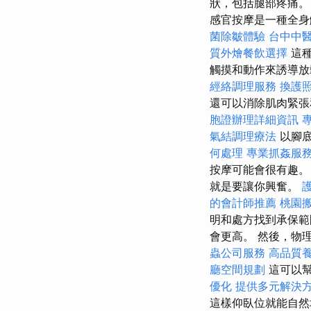
狀，包括腿部疼痛
感官按摩是一種全身
菌除皺體驗
台中中
質外燴餐飲選擇
這
觸摸和動作來誘導
經絡調理服務
換護
還可以消除肌肉緊張
胞證辦理詳細資訊
氣結調理療法
以腳底
何處理
專業抓姦服
按摩可能會很有趣
就是要讓你興奮。
的會計師推薦
桃園
明和處方找到承保
會更高。 然後，物
蟲公司服務
高品質
廳空間規劃
這可以幫
優化
提供多元解決
這樣仰臥位就能自