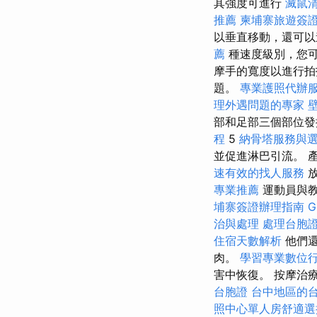
其強度可進行
滅鼠
推薦
柬埔寨旅遊簽
以垂直移動，還可
薦
種速度級別，您
摩手的寬度以進行
題。
專業護照代辦
理外遇問題的專家
部和足部三個部位
程
5
納骨塔服務與
並促進淋巴引流。 
速有效的找人服務
放
專業推薦
運動員與教
埔寨簽證辦理指南
G
治與處理
處理台胞
住宿天數解析
他們還
肉。
學習專業數位
害中恢復。 按摩治
台胞證
台中地區的
照中心單人房舒適選