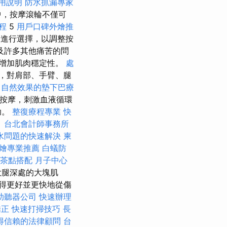
用說明
防水抓漏專家
中，按摩滾輪不僅可
程
5
用戶口碑外燴推
中進行選擇，以調整按
及許多其他痛苦的問
增加肌肉穩定性。
處
，對肩部、手臂、腿
用
自然效果的墊下巴療
按摩，刺激血液循環
助。
整復療程專業
快
。
台北會計師事務所
水問題的快速解決
柬
燴專業推薦
白蟻防
茶點搭配
月子中心
大腿深處的大塊肌
得更好並更快地從傷
助聽器公司
快速辦理
矯正
快速打掃技巧
長
得信賴的法律顧問
台