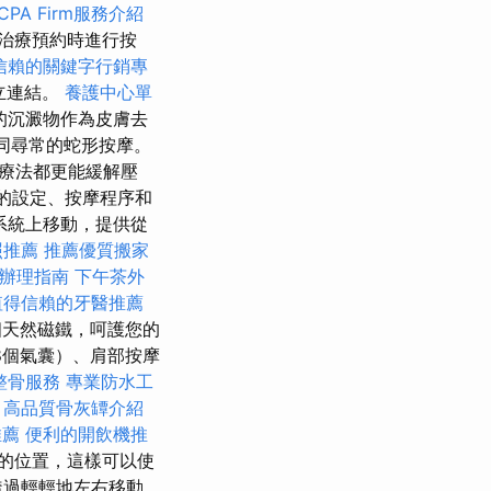
CPA Firm服務介紹
治療預約時進行按
信賴的關鍵字行銷專
立連結。
養護中心單
的沉澱物作為皮膚去
於非同尋常的蛇形按摩。
療法都更能緩解壓
序的設定、按摩程序和
道系統上移動，提供從
照推薦
推薦優質搬家
辦理指南
下午茶外
值得信賴的牙醫推薦
天然磁鐵，呵護您的
8個氣囊）、肩部按摩
整骨服務
專業防水工
色
高品質骨灰罈介紹
推薦
便利的開飲機推
的位置，這樣可以使
透過輕輕地左右移動