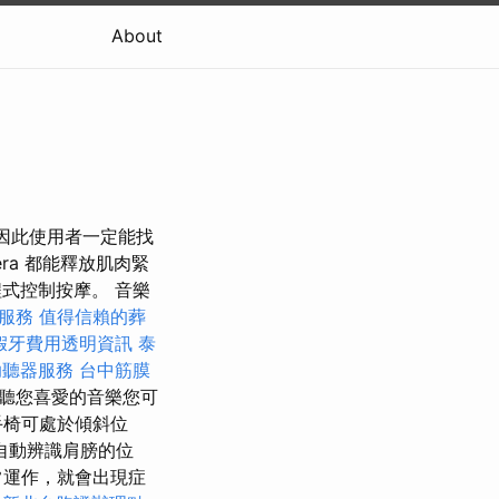
About
，因此使用者一定能找
ra 都能釋放肌肉緊
程式控制按摩。 音樂
服務
值得信賴的葬
假牙費用透明資訊
泰
助聽器服務
台中筋膜
聆聽您喜愛的音樂您可
手椅可處於傾斜位
自動辨識肩膀的位
常運作，就會出現症