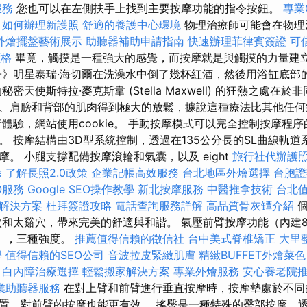
服務
您也可以在左側扶手上找到主要按摩功能的指令按鈕。
專業
如何辦理新護照
舒適的養護中心環境
物理治療師可能會在物理
外燴擺盤藝術展示
助聽器補助申請指南
快速辦理菲律賓簽證
可
價格
畢竟，觸摸是一種強大的感覺，而按摩就是與觸摸的力量建
》明星泰瑞·海切爾在洗澡水中倒了幾杯紅酒，然後用浴缸底部
密天使斯特拉·麥克斯韋 (Stella Maxwell) 的狂熱之處在
、肩膀和背部的肌肉得到極大的放鬆，據說這種療法比其他任何
者體驗，網站使用cookie。 手動按摩模式可以完全控制按摩程
。 按摩結構由3D型系統控制，透過在135公分長的SL曲線軌
。 小腿支撐配備按摩滾輪和氣囊，以及 eight
旅行社代辦護
除
了解長照2.0政策
企業記帳高效服務
台北地區外燴選擇
台胞證
O服務
Google SEO操作教學
新北按摩服務
中醫推拿技術
台北
O解決方案
杜拜簽證攻略
電話查詢服務詳解
高品質骨灰罈介紹
個
穴和太谿穴，帶來完美的舒適與和諧。 氣壓前臂按摩功能（內建
），三種強度。
推薦值得信賴的徵信社
台中美式脊椎矯正
大里
學
值得信賴的SEO公司
音波拉皮緊緻肌膚
精緻BUFFET外燴菜
白內障治療選擇
輕鬆搬家解決方案
專業外燴服務
安心養老院
業助聽器服務
在對上臂和前臂進行垂直按摩時，按摩墊處於不同
置，對前臂的按摩也能更有效。 搖臀是一種特殊的臀部按摩，