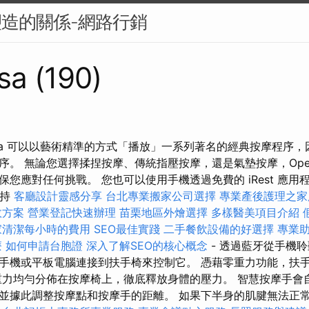
塑造的關係-網路行銷
sa (190)
pera 可以以藝術精準的方式「播放」一系列著名的經典按摩程序
序。 無論您選擇揉捏按摩、傳統指壓按摩，還是氣墊按摩，Ope
您應對任何挑戰。 您也可以使用手機透過免費的 iRest 應用
主持
客廳設計靈感分享
台北專業搬家公司選擇
專業產後護理之家
效方案
營業登記快速辦理
苗栗地區外燴選擇
多樣醫美項目介紹
家清潔每小時的費用
SEO最佳實踐
二手餐飲設備的好選擇
專業
療
如何申請台胞證
深入了解SEO的核心概念
- 透過藍牙從手機
手機或平板電腦連接到扶手椅來控制它。 憑藉零重力功能，扶
重力均勻分佈在按摩椅上，徹底釋放身體的壓力。 智慧按摩手會
並據此調整按摩點和按摩​​手的距離。 如果下半身的肌腱無法正