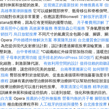
來達到伸展和放鬆的效果。
近視矯正的最新技術
外燴推薦名單
信
高雄專業律師服務
它可以緩解髖部狹窄、骶骨移位和脊椎側彎
功能對你來說非常重要，你應該選擇Bionwell
了解假牙的選擇
stana按摩椅，因為它有更明顯的擺臀功能。
月子餐費用詳解
專業長照中心服務
高效家事服務
專業除蟲公司服務
下身氣壓按摩
行銷技巧
烏日放鬆按摩
不同尺寸的氣囊完全包圍小腿、腳踝、腳
Opera
戶外婚禮外燴解決方案
專業隆乳技術
台北優質會計師服
為您提供現代反射療法計劃，該計劃透過腳底按摩滾輪實施，
指壓刺激。
台中脊椎矯正
°C碳纖維紅外線背部加熱功能，溫暖您
護照
子母車的實用功能
提升排名的WordPress SEO技巧
紅外線
活化細胞，刺激新陳代謝。
有效利用空間的設計
值得信賴的助聽
愉悅的感覺，讓您得到完美的放鬆。
台南專業搬家公司
如何辦理
工指南
臀部按摩對於放鬆肌肉、促進血液循環和增強藤蔓強度非
毒療程
訓練有素的物理治療師和按摩治療師可以幫助控制症狀並
和按摩治療師也可以進行鈍性按摩。
專業清潔公司服務
精準的聽
訓練來伸展和操縱這些肌肉，以達到放鬆、強化和恢復的目的
美白方案
Opera
推薦的小型外燴服務
營養均衡的月子餐
腳部按
服務
種自動按摩程序和
人工植牙的技術與優勢
5
台北推拿按摩