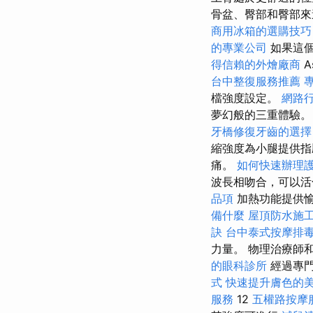
骨盆、臀部和臀部
商用冰箱的選購技巧
的專業公司
如果這個
得信賴的外燴廠商
A
台中整復服務推薦
檔強度設定。
網路
夢幻般的三重體驗。 
牙橋修復牙齒的選擇
縮強度為小腿提供
痛。
如何快速辦理
波長相吻合，可以
品項
加熱功能提供
備什麼
屋頂防水施
訣
台中泰式按摩排
力量。 物理治療師
的眼科診所
經過專門
式
快速提升膚色的
服務
12
五權路按摩