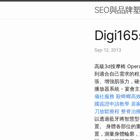
SEO與品牌
Digi165
Sep 12, 2013
高級3d按摩椅 O
到適合自己需求的程
張、增強肌張力，確保
播放器系統 - 宴會
儀社服務
殺蟑螂高
國簽證申請教學
居
刀放鬆療程
整脊治
以透過藍牙將智慧型
置。 身體各部位的
置，測量身體輪廓，