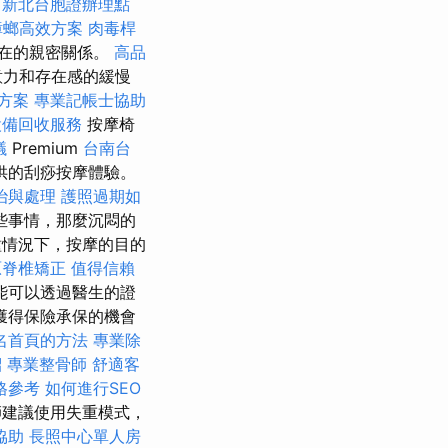
新北台胞證辦理點
蟑螂高效方案
肉毒桿
在的親密關係。
高品
意力和存在感的緩慢
方案
專業記帳士協助
設備回收服務
按摩椅
議
Premium
台南台
供的刮痧按摩體驗。
治與處理
護照過期如
些事情，那麼沉悶的
情況下，按摩的目的
原脊椎矯正
值得信賴
能可以透過醫生的證
獲得保險承保的機會
名首頁的方法
專業除
紹
專業整骨師
舒適客
格參考
如何進行SEO
建議使用失重模式，
協助
長照中心單人房