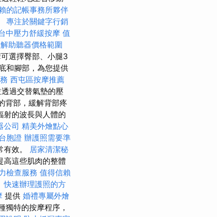
賴的記帳事務所夥伴
。
專注於關鍵字行銷
台中壓力舒緩按摩
值
了解助聽器價格範圍
可選擇臀部、小腿3
底和腳部，為您提供
務
西屯區按摩推薦
並透過交替氣墊的壓
的背部，緩解背部疼
輻射的波長與人體的
器公司
精美外燴點心
台胞證
辦護照需要準
常有效。
居家清潔秘
提高這些肌肉的整體
力檢查服務
值得信賴
。
快速辦理護照的方
摩
提供
婚禮專屬外燴
種獨特的按摩程序，