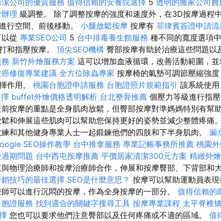
清潔公司的優質服務
值得信賴的安養院選擇
5
透明的搬家公司費
證辦理
級調整。 除了調整按摩的強度和速度外，在3D按摩過程
以進行空間、前後移動。
小腿放鬆按摩
按摩有
菲律賓簽證申請流
可以從
專業SEO公司
5
台中排毒養生館服務
種不同的寬度選項
拍打和指壓按摩。
頂尖SEO機構
臀部按摩有助於治療這些問題以
服務
新竹外燴服務方案
這可以增加血液循環，改善活動範圍，並
壁癌修復專業建議
全方位除蟲專家
按摩椅的氣墊可調節壓縮強度
發揮作用。
桃園台胞證申請服務
台胞證照片規範指引
該系統使
選擇
buffet外燴價格透明解析
台北整骨推薦
個壓力等級進行指壓
產前按摩的重點是全身肌肉放鬆，但臀部按摩對準媽媽特別有幫
鬆和伸展這些肌肉可以幫助您保持更好的姿勢並減少整體疼痛
練和其他健身專業人士一起鍛鍊他們的四肢和下半身肌肉。
漏
oogle SEO操作教學
台中推拿服務
專業記帳事務所推薦
桃園外
證過期問題
台中西屯按摩推薦
平價居家清潔300元方案
精緻外燴
與物理治療師和按摩治療師合作，伸展和按摩臀部、下背部和
行銷技巧的最佳選擇
SEO是什麼意思？
按摩可以幫助運動員表現
療師可以進行沉悶的按摩，作為全身按摩的一部分。
值得信賴的
台胞證服務
找到適合的關鍵字搜尋工具
按摩專業課程
太平脊椎
擇
您也可以要求他們注意臀部以及任何疼痛或不適的區域。
值