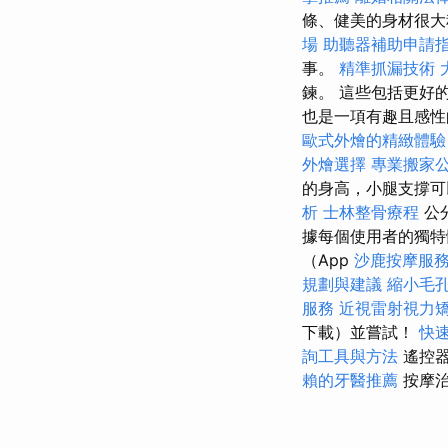
條、健美的身材很
場
助聽器補助申請
事。
精準抓漏技術
鍊。 這些包括更好
也是一項有趣且感性
歐式外燴的精緻體驗
外燴選擇
專業搬家
的身高，小腿支撐
析
士林整骨療程
公
據每個使用者的獨特
（App
沙鹿按摩服
規劃與建議
縮小毛
服務
近視雷射視力
下載）並嘗試！
快
詢工具與方法
遙控器
賴的牙醫推薦
按摩治