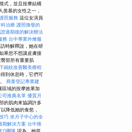
模式，並且按摩結構
令人羨慕的女性之一，
護照服務
這位女演員
牙科治療
護照換發的
胞證過期後的解決辦法
服務
台中專業外燴服
採訪時解釋說，她在研
如果您不想讓皮膚接
鬆臀部所有重要肌
下細紋改善醫美療程
得到休息時，它們可
能。
商業登記專業建
腿區域的按摩效果加
公司推薦名單
優質月
部的肌肉來協調許多
可以降低她的食慾，
O技巧
坐月子中心的全
過期解決方案
台中推
EO團隊
認為，她苗