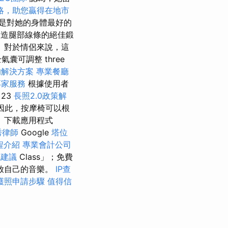
策略，助您贏得在地市
是對她的身體最好的
塑造腿部線條的絕佳鍛
 對於情侶來說，這
可調整 three
的解決方案
專業餐廳
專家服務
根據使用者
23
長照2.0政策解
因此，按摩椅可以根
 下載應用程式
秀律師
Google
塔位
程介紹
專業會計公司
化建議
Class」；免費
放自己的音樂。
IP查
護照申請步驟
值得信