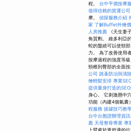
程。
台中平價按摩
值得信賴的貨運公司
摩。
偵探服務介紹
家
了解Buffet外燴
人房推薦
《天生妻子
角質劑。 維多利亞的秘
蛇的盤繞可以使頸部
力。 為了改善使用
按摩過程的強度等級
頸椎到臀部的全面按摩
公司
跳蚤防治與清
燴輕鬆安排
專業SE
提供量身打造的SE
身心。 它刺激懸中
功能（內建4個氣囊
程服務
拔罐技巧教
台中台胞證辦理資訊
薦
天母整骨專業
專
上臂處於更舒適的位