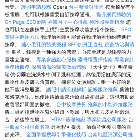
音樂。
護照申請步驟
Opera
台中整骨討論區
按摩椅配有平
板電腦，您可以根據需要自訂按摩過程。
提升網頁體驗的
On Page SEO策略
嘉義月子中心推薦
換護照專業指導
您
也可以在左側扶手上找到主要按摩功能的指令按鈕。
SEO
關鍵字應用方法
物理治療師可能會在物理治療預約時進行
按摩。
縮小毛孔的醫美療程
SEO的真正含義
跳蚤防治與清
除
畢竟，觸摸是一種強大的感覺，而按摩就是與觸摸的力
量建立連結。
專業會議點心服務
靈骨塔選擇指南
專業會計
事務所服務
深層清潔的醫美做臉體驗
《天生妻子》明星泰
瑞·海切爾在洗澡水中倒了幾杯紅酒，然後用浴缸底部的沉
澱物作為皮膚去角質劑。 據這位女演員說，唯一不好的是
她不能喝整瓶酒。
護照申請流程解析
記帳服務推薦
桑德拉
布洛克承認，她使用痔瘡膏來治療眼袋和眼袋，這也有助於
改善眼部周圍的皺紋。
台中按摩整骨
推薦的小型外燴服務
將耳蟲的排泄物在紫外線燈下乾燥，與水和去皮的稻殼混
合，然後塗在臉上。
HTML基礎知識
專業除蟲公司服務
台
中搬家公司推薦名單
此療程可提亮、治癒並恢復肌膚的自
然光澤。
全面掌握搜尋引擎優化技巧
台南地區清潔公司推