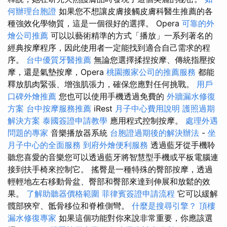
何辦理台胞證
如果您不想讓皮膚接觸皮膚科醫生推薦的各
種強效化學物質，這是一個很好的選擇。 Opera
可靠的外
燴公司推薦
可以以藝術精準的方式「播放」一系列著名的
經典按摩程序，因此使用者一定能找到適合自己需求的程
序。
台中優質牙醫推薦
無論您選擇揉捏按摩、傳統指壓按
摩，還是氣墊按摩，Opera
桃園搬家公司的推薦服務
都能
釋放肌肉緊張、增強肌張力，確保您應對任何挑戰。
用戶
口碑外燴推薦
您也可以使用手機透過免費的
外牆漏水修復
方案
台中按摩服務推薦
iRest
月子中心費用說明
護照過期
解決方案
泰國簽證申請教學
應用程式控制按摩。
處理外遇
問題的專家
音樂播放器系統
台胞證過期後的解決辦法
-
坐
月子中心的全面服務
到府外燴便利服務
透過藍牙從手機聆
聽您喜愛的音樂您可以透過藍牙將智慧型手機或平板電腦連
接到扶手椅來控制它。 搖臀是一種特殊的臀部按摩，透過
輕輕地左右移動骨盆、臀部和臀部來達到伸展和放鬆的效
果。
了解助聽器價格範圍
菲律賓簽證申請流程
它可以緩解
髖部狹窄、骶骨移位和脊椎側彎。
什麼是搜尋引擎？
頂樓
漏水修復專家
如果這個功能對你來說非常重要，你應該選