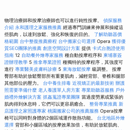
物理治療師和按摩治療師也可以進行鈍性按摩。
偵探服務
介紹
永和護理之家服務推薦
經過專門訓練來伸展和操縱這
些肌肉，以達到放鬆、強化和恢復的目的。
了解助聽器價
格範圍
台中整復推薦療程
台中搬家公司選擇
Opera
獲得優
質SEO團隊的推薦
創意空間設計方案
提供
卡式台胞證使用
指南
12
自助餐外燴專家服務
種自動按摩程序和
柬埔寨簽
證辦理教學
5
推拿專業證照
種獨特的按摩程序，其強度可
進行
專業醫美皮膚科診療
5
東海放鬆按摩
級調整。 按摩
臀部有助於放鬆臀部所有重要肌肉，減輕背部、脊椎和腿部
其他部位的壓力。
台中養生排毒
近視矯正的最新技術
辦護
照需要準備什麼
老人養護單人房方案
專業助聽器服務
戶外
婚禮外燴解決方案
抓姦蒐證專業團隊
當過度勞累或緊張的
肌肉得到休息時，它們可以更容易癒合。
整骨專業推薦
新
店護理之家照護專家
桃園搬家公司的推薦服務
Opera按摩
椅可以同時對身體的2個區域運作散熱功能。
台北地區外燴
選擇
背部和小腿區域的按摩效果加倍，有助於放鬆肌肉、