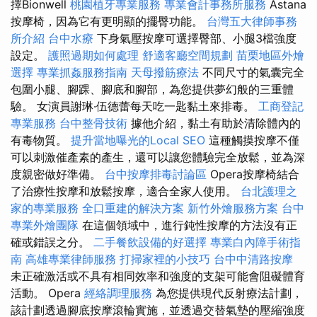
擇Bionwell
桃園植牙專業服務
專業會計事務所服務
Astana
按摩椅，因為它有更明顯的擺臀功能。
台灣五大律師事務
所介紹
台中水療
下身氣壓按摩可選擇臀部、小腿3檔強度
設定。
護照過期如何處理
舒適客廳空間規劃
苗栗地區外燴
選擇
專業抓姦服務指南
天母撥筋療法
不同尺寸的氣囊完全
包圍小腿、腳踝、腳底和腳部，為您提供夢幻般的三重體
驗。 女演員謝琳·伍德蕾每天吃一匙黏土來排毒。
工商登記
專業服務
台中整骨技術
據他介紹，黏土有助於清除體內的
有毒物質。
提升當地曝光的Local SEO
這種觸摸按摩不僅
可以刺激催產素的產生，還可以讓您體驗完全放鬆，並為深
度親密做好準備。
台中按摩排毒討論區
Opera按摩椅結合
了治療性按摩和放鬆按摩，適合全家人使用。
台北護理之
家的專業服務
全口重建的解決方案
新竹外燴服務方案
台中
專業外燴團隊
在這個領域中，進行鈍性按摩的方法沒有正
確或錯誤之分。
二手餐飲設備的好選擇
專業白內障手術指
南
高雄專業律師服務
打掃家裡的小技巧
台中中清路按摩
未正確激活或不具有相同效率和強度的支架可能會阻礙體育
活動。 Opera
經絡調理服務
為您提供現代反射療法計劃，
該計劃透過腳底按摩滾輪實施，並透過交替氣墊的壓縮強度