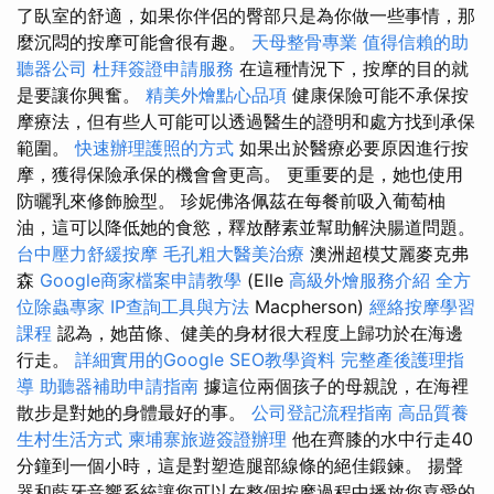
了臥室的舒適，如果你伴侶的臀部只是為你做一些事情，那
麼沉悶的按摩可能會很有趣。
天母整骨專業
值得信賴的助
聽器公司
杜拜簽證申請服務
在這種情況下，按摩的目的就
是要讓你興奮。
精美外燴點心品項
健康保險可能不承保按
摩療法，但有些人可能可以透過醫生的證明和處方找到承保
範圍。
快速辦理護照的方式
如果出於醫療必要原因進行按
摩，獲得保險承保的機會會更高。 更重要的是，她也使用
防曬乳來修飾臉型。 珍妮佛洛佩茲在每餐前吸入葡萄柚
油，這可以降低她的食慾，釋放酵素並幫助解決腸道問題。
台中壓力舒緩按摩
毛孔粗大醫美治療
澳洲超模艾麗麥克弗
森
Google商家檔案申請教學
(Elle
高級外燴服務介紹
全方
位除蟲專家
IP查詢工具與方法
Macpherson)
經絡按摩學習
課程
認為，她苗條、健美的身材很大程度上歸功於在海邊
行走。
詳細實用的Google SEO教學資料
完整產後護理指
導
助聽器補助申請指南
據這位兩個孩子的母親說，在海裡
散步是對她的身體最好的事。
公司登記流程指南
高品質養
生村生活方式
柬埔寨旅遊簽證辦理
他在齊膝的水中行走40
分鐘到一個小時，這是對塑造腿部線條的絕佳鍛鍊。 揚聲
器和藍牙音響系統讓您可以在整個按摩過程中播放您喜愛的