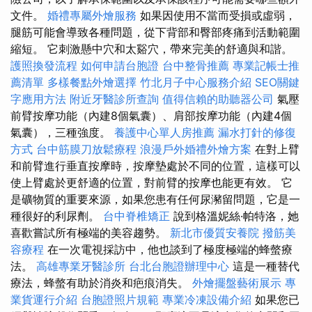
文件。
婚禮專屬外燴服務
如果因使用不當而受損或虛弱，
腿筋可能會導致各種問題，從下背部和臀部疼痛到活動範圍
縮短。 它刺激懸中穴和太谿穴，帶來完美的舒適與和諧。
護照換發流程
如何申請台胞證
台中整骨推薦
專業記帳士推
薦清單
多樣餐點外燴選擇
竹北月子中心服務介紹
SEO關鍵
字應用方法
附近牙醫診所查詢
值得信賴的助聽器公司
氣壓
前臂按摩功能（內建8個氣囊）、肩部按摩功能（內建4個
氣囊），三種強度。
養護中心單人房推薦
漏水打針的修復
方式
台中筋膜刀放鬆療程
浪漫戶外婚禮外燴方案
在對上臂
和前臂進行垂直按摩時，按摩墊處於不同的位置，這樣可以
使上臂處於更舒適的位置，對前臂的按摩也能更有效。 它
是礦物質的重要來源，如果您患有任何尿瀦留問題，它是一
種很好的利尿劑。
台中脊椎矯正
說到格溫妮絲·帕特洛，她
喜歡嘗試所有極端的美容趨勢。
新北市優質安養院
撥筋美
容療程
在一次電視採訪中，他也談到了極度極端的蜂螫療
法。
高雄專業牙醫診所
台北台胞證辦理中心
這是一種替代
療法，蜂螫有助於消炎和疤痕消失。
外燴擺盤藝術展示
專
業貨運行介紹
台胞證照片規範
專業冷凍設備介紹
如果您已