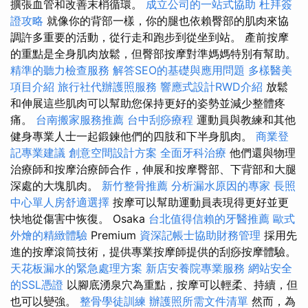
擴張血管和改善末梢循環。
成立公司的一站式協助
杜拜簽
證攻略
就像你的背部一樣，你的腿也依賴臀部的肌肉來協
調許多重要的活動，從行走和跑步到從坐到站。 產前按摩
的重點是全身肌肉放鬆，但臀部按摩對準媽媽特別有幫助。
精準的聽力檢查服務
解答SEO的基礎與應用問題
多樣醫美
項目介紹
旅行社代辦護照服務
響應式設計RWD介紹
放鬆
和伸展這些肌肉可以幫助您保持更好的姿勢並減少整體疼
痛。
台南搬家服務推薦
台中刮痧療程
運動員與教練和其他
健身專業人士一起鍛鍊他們的四肢和下半身肌肉。
商業登
記專業建議
創意空間設計方案
全面牙科治療
他們還與物理
治療師和按摩治療師合作，伸展和按摩臀部、下背部和大腿
深處的大塊肌肉。
新竹整骨推薦
分析漏水原因的專家
長照
中心單人房舒適選擇
按摩可以幫助運動員表現得更好並更
快地從傷害中恢復。 Osaka
台北值得信賴的牙醫推薦
歐式
外燴的精緻體驗
Premium
資深記帳士協助財務管理
採用先
進的按摩滾筒技術，提供專業按摩師提供的刮痧按摩體驗。
天花板漏水的緊急處理方案
新店安養院專業服務
網站安全
的SSL憑證
以腳底湧泉穴為重點，按摩可以輕柔、持續，但
也可以變強。
整骨學徒訓練
辦護照所需文件清單
然而，為