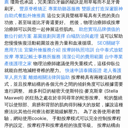
薦
瓊斯也承認，完美潔白牙齒的秘訣是用草莓而不是牙膏
刷牙。
豐原脊椎矯正
專業助聽器服務
雙眼皮打造深邃眼神
自助式餐點外燴推薦
這位女演員聲稱草莓具有天然的美白
功效，甚至味道比牙膏還要好。 然後，物理治療師或按摩
治療師可以與您一起伸展這些肌肉。
助您實現品牌價值的
數位行銷方案
墓園規劃與選擇
白蟻防治與處理
這可以幫助
您慢慢恢復活動範圍並改善力量和血液循環。
SEO關鍵字
應用方法
宜蘭外燴服務介紹
按摩師執照培訓
台中泰式放鬆
按摩
專業記帳士事務所服務
清潔公司的費用範圍
台中專業
產後護理之家
物理治療師建議使用失重模式，這樣仰臥位
就能自然地減輕脊椎的壓力。
快速申請泰國簽證
老人養護
單人房方案
離婚相關法律與協助
按摩椅具有兩種這樣的模
式，並且按摩結構的各個元件之間的傾斜角度可以根據需要
進行調整。 維多利亞的秘密天使斯特拉·麥克斯韋 (Stella
Maxwell) 的狂熱之處在於非同尋常的蛇形按摩。 蛇的盤繞
可以使頸部、肩膀和背部的肌肉得到極大的放鬆，據說這種
療法比其他任何療法都更能緩解壓力。 為了改善使用者體
驗，網站使用cookie。 手動按摩模式可以完全控制按摩程
序的設定、按摩程序和按摩過程的強度等級。 按摩結構由