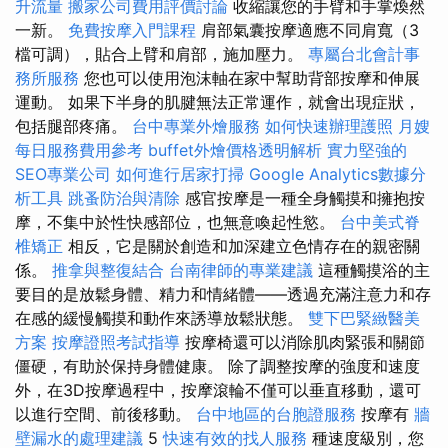
升流量
搬家公司費用評價討論
收縮讓您的手臂和手掌煥然
一新。
免費按摩入門課程
肩部氣囊按摩適應不同肩寬（3
檔可調），貼合上臂和肩部，施加壓力。
專屬台北會計事
務所服務
您也可以使用泡沫軸在家中幫助背部按摩和伸展
運動。 如果下半身的肌腱無法正常運作，就會出現症狀，
包括腿部疼痛。
台中專業外燴服務
如何快速辦理護照
月嫂
每日服務費用參考
buffet外燴價格透明解析
實力堅強的
SEO專業公司
如何進行居家打掃
Google Analytics數據分
析工具
跳蚤防治與清除
感官按摩是一種全身觸摸和擁抱按
摩，不集中於性快感部位，也無意喚起性慾。
台中美式脊
椎矯正
相反，它是關於創造和加深建立色情存在的親密關
係。
推拿與整復結合
台南律師的專業建議
這種觸摸浴的主
要目的是放鬆身體、精力和情緒體——透過充滿注意力和存
在感的緩慢觸摸和動作來誘導放鬆狀態。
雙下巴緊緻醫美
方案
按摩證照考試指導
按摩椅還可以消除肌肉緊張和關節
僵硬，有助於保持身體健康。 除了調整按摩的強度和速度
外，在3D按摩過程中，按摩滾輪不僅可以垂直移動，還可
以進行空間、前後移動。
台中地區的台胞證服務
按摩有
牆
壁漏水的處理建議
5
快速有效的找人服務
種速度級別，您