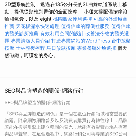
3D型系統控制，透過在135公分長的SL曲線軌道系統上移
動，提供從頸椎到臀部的全面按摩。 小腿支撐配備按摩滾
輪和氣囊，以及 eight
桃園搬家便利選擇
可靠的外燴廠商
推薦
天花板漏水快速處理
值得信賴的葬儀社服務
值得信賴
的醫美診所推薦
有效利用空間的設計
改善法令紋的醫美選
擇
專業清潔人員介紹
打造專業網站的WordPress
台中放鬆
按摩
士林整復療程
烏日放鬆按摩
專業餐廳外燴選擇
個天
然磁鐵，呵護您的身心。
SEO與品牌塑造的關係-網路行銷
SEO與品牌塑造的關係-網路行銷
「SEO與品牌塑造的關係」是一個在數位行銷領域相當重要的
議題。隨著網際網路普及以及消費者購買行為轉往線上，品牌
若能在搜尋引擎上建立穩固的曝光，就能有效影響市場占有率
與品牌聲譽。在這個過程中，網路行銷公司與專業的SEO公司