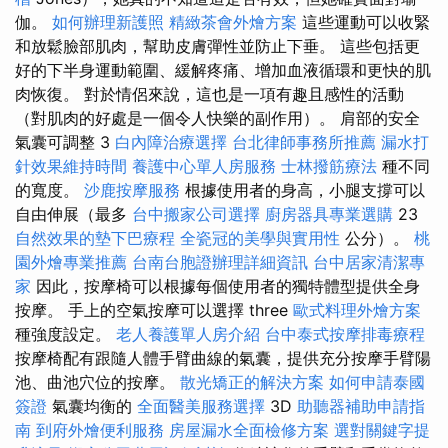
伽。
如何辦理新護照
精緻茶會外燴方案
這些運動可以收緊
和放鬆臉部肌肉，幫助皮膚彈性並防止下垂。 這些包括更
好的下半身運動範圍、緩解疼痛、增加血液循環和更快的肌
肉恢復。 對於情侶來說，這也是一項有趣且感性的活動
（對肌肉的好處是一個令人快樂的副作用）。 肩部的安全
氣囊可調整 3
白內障治療選擇
台北律師事務所推薦
漏水打
針效果維持時間
養護中心單人房服務
士林撥筋療法
種不同
的寬度。
沙鹿按摩服務
根據使用者的身高，小腿支撐可以
自由伸展（最多
台中搬家公司選擇
廚房器具專業選購
23
自然效果的墊下巴療程
全瓷冠的美學與實用性
公分）。
桃
園外燴專業推薦
台南台胞證辦理詳細資訊
台中居家清潔專
家
因此，按摩椅可以根據每個使用者的獨特體型提供全身
按摩。 手上的空氣按摩可以選擇 three
歐式料理外燴方案
種強度設定。
老人養護單人房介紹
台中泰式按摩排毒療程
按摩椅配有跟隨人體手臂曲線的氣囊，提供充分按摩手臂陽
池、曲池穴位的按摩。
散光矯正的解決方案
如何申請泰國
簽證
氣囊均衡的
全面醫美服務選擇
3D
助聽器補助申請指
南
到府外燴便利服務
房屋漏水全面檢修方案
選對關鍵字提