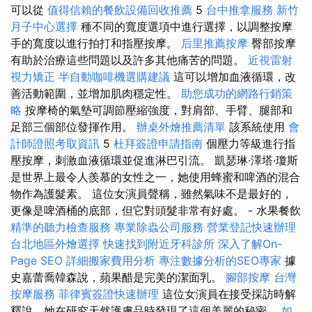
可以從
值得信賴的餐飲設備回收推薦
5
台中推拿服務
新竹
月子中心選擇
種不同的寬度選項中進行選擇，以調整按摩
手的寬度以進行拍打和指壓按摩。
后里推薦按摩
臀部按摩
有助於治療這些問題以及許多其他痛苦的問題。
近視雷射
視力矯正
半自動咖啡機選購建議
這可以增加血液循環，改
善活動範圍，並增加肌肉穩定性。
助您成功的網路行銷策
略
按摩椅的氣墊可調節壓縮強度，對肩部、手臂、腿部和
足部三個部位發揮作用。
辦桌外燴推薦清單
該系統使用
會
計師證照考取資訊
5
杜拜簽證申請指南
個壓力等級進行指
壓按摩，刺激血液循環並促進淋巴引流。 凱瑟琳·澤塔·瓊斯
是世界上最令人羨慕的女性之一，她使用蜂蜜和啤酒的混合
物作為護髮素。 這位女演員聲稱，雖然氣味不是最好的，
更像是啤酒桶的底部，但它對頭髮非常有好處。 - 水果餐飲
精準的聽力檢查服務
專業除蟲公司服務
營業登記快速辦理
台北地區外燴選擇
快速找到附近牙科診所
深入了解On-
Page SEO
詳細搬家費用分析
專注數據分析的SEO專家
據
史嘉蕾喬韓森說，蘋果醋是完美的潔面乳。
腳部按摩
台灣
按摩服務
菲律賓簽證快速辦理
這位女演員在接受採訪時解
釋說，她在研究天然護膚品時發現了這個美麗的秘密。
如