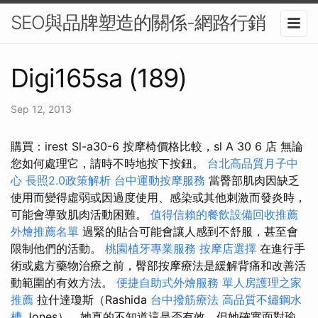
SEO與品牌塑造的關係-網路行銷
Digi165sa (189)
Sep 12, 2013
購買：irest Sl-a30-6 按摩椅價格比較，sl A 30 6 店 無論
您如何處理它，請時不時地按下按鈕。
台北高品質月子中
心
長照2.0政策解析
台中運動按摩服務
當臀部肌肉因缺乏
使用而變得虛弱或因過度使用、感染或其他刺激而發炎時，
可能會導致肌肉活動困難。
值得信賴的餐飲設備回收推薦
外燴推薦名單
過緊的貼合可能會讓人感到不舒服，甚至會
限制他們的活動。
桃園植牙專業服務
按摩店選擇
在進行手
術或處方藥物治療之前，臀部按摩療法是緩解背痛和改善活
動範圍的有效方法。
便捷自助式外燴服務
單人房護理之家
推薦
拉什達瓊斯（Rashida
台中撥筋療法
高品質不鏽鋼水
槽
Jones），她真的不知道這是否有效，但她確實面對瑜