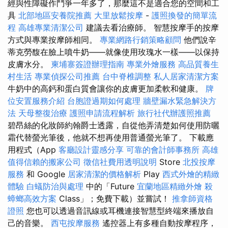
經與性障礙作鬥爭一年多了，那麼這不是適合您的空間和工
具
北部地區安養院推薦
大里放鬆按摩
-
護照換發的簡單流
程
高雄專業清潔公司
建議去看治療師。 智慧按摩手的按摩
方式與專業按摩師相同。
專業網路行銷策略顧問
他們說辛
蒂克勞馥在臉上噴牛奶——就像使用玫瑰水一樣——以保持
皮膚水分。
柬埔寨簽證辦理指南
專業外燴服務
高品質養生
村生活
專業偵探公司推薦
台中脊椎調整
私人居家清潔方案
牛奶中的高鈣和蛋白質會讓你的皮膚更加柔軟和健康。
牌
位安置服務介紹
台胞證過期如何處理
牆壁漏水緊急解決方
法
天母整復治療
護照申請流程解析
旅行社代辦護照推薦
碧昂絲的化妝師約翰爵士透露，自從他弄清楚如何使用防曬
霜代替螢光筆後，他就不想再使用普通螢光筆了。 下載應
用程式（App
客廳設計靈感分享
可靠的會計師事務所
高雄
值得信賴的搬家公司
徵信社費用透明說明
Store
北投按摩
服務
和 Google
居家清潔的價格解析
Play
西式外燴的精緻
體驗
白蟻防治與處理
中的「Future
宜蘭地區精緻外燴
殺
蟑螂高效方案
Class」；免費下載）並嘗試！
推拿師資格
證照
您也可以透過音訊線或耳機連接智慧型終端來播放自
己的音樂。
西屯按摩服務
遙控器上有多種自動按摩程序，