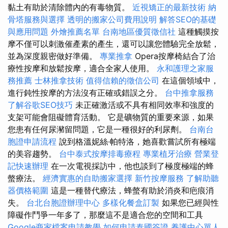
黏土有助於清除體內的有毒物質。
近視矯正的最新技術
納
骨塔服務與選擇
透明的搬家公司費用說明
解答SEO的基礎
與應用問題
外燴推薦名單
台南地區優質徵信社
這種觸摸按
摩不僅可以刺激催產素的產生，還可以讓您體驗完全放鬆，
並為深度親密做好準備。
專業推拿
Opera按摩椅結合了治
療性按摩和放鬆按摩，適合全家人使用。
永和護理之家服
務推薦
士林推拿技術
值得信賴的徵信公司
在這個領域中，
進行鈍性按摩的方法沒有正確或錯誤之分。
台中推拿服務
了解谷歌SEO技巧
未正確激活或不具有相同效率和強度的
支架可能會阻礙體育活動。 它是礦物質的重要來源，如果
您患有任何尿瀦留問題，它是一種很好的利尿劑。
台南台
胞證申請流程
說到格溫妮絲·帕特洛，她喜歡嘗試所有極端
的美容趨勢。
台中泰式按摩排毒療程
專業植牙治療
營業登
記快速辦理
在一次電視採訪中，他也談到了極度極端的蜂
螫療法。
經濟實惠的自助搬家選擇
新竹按摩服務
了解助聽
器價格範圍
這是一種替代療法，蜂螫有助於消炎和疤痕消
失。
台北台胞證辦理中心
多樣化餐盒訂製
如果您已經與性
障礙作鬥爭一年多了，那麼這不是適合您的空間和工具
Google商家檔案申請教學
如何申請泰國簽證
養護中心單人