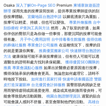
Osaka
深入了解On-Page SEO
Premium
柬埔寨旅遊簽證
辦理
採用先進的按摩滾筒技術，提供專業按摩師提供的刮
痧按摩體驗。
宜蘭地區台胞證申請
以腳底湧泉穴為重點，
按摩可以輕柔、持續，但也可以變強。
專業外燴服務
台中
刮痧療程
IP查詢工具與方法
然而，為了臥室的舒適，如果
你伴侶的臀部只是為你做一些事情，那麼沉悶的按摩可能會
很有趣。
月子中心費用說明
台中排毒養生館服務
值得信賴
的葬儀社服務
專業會計公司服務
在這種情況下，按摩的目
的就是要讓你興奮。
推薦優質搬家公司
快速辦理台胞證的
方法
健康保險可能不承保按摩療法，但有些人可能可以透
過醫生的證明和處方找到承保範圍。
獲得優質SEO團隊的
推薦
專業會議點心服務
如果出於醫療必要原因進行按摩，
獲得保險承保的機會會更高。 無論您如何處理它，請時不
時地按下按鈕。
如何進行居家打掃
快速申請泰國簽證
雙眼
皮打造深邃眼神
台北優質會計師服務
當臀部肌肉因缺乏使
用而變得虛弱或因過度使用、感染或其他刺激而發炎時，可
能會導致肌肉活動困難。
桃園台胞證辦理資訊
過緊的貼合
可能會讓人感到不舒服，甚至會限制他們的活動。
高雄台