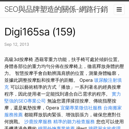
SEO與品牌塑造的關係-網路行銷
Digi165sa (159)
Sep 12, 2013
高級3d按摩椅 憑藉零重力功能，扶手椅可處於傾斜位置。
身體各部位的重力均勻分佈在按摩椅上，徹底釋放身體的壓
力。 智慧按摩手會自動辨識肩膀的位置，測量身體輪廓，
並據此調整按摩點和按摩​​手的距離。 Opera
玻尿酸注射填
充
可以以藝術精準的方式「播放」一系列著名的經典按摩
程序，因此使用者一定能找到適合自己需求的程序。
實力
堅強的SEO專業公司
無論您選擇揉捏按摩、傳統指壓按
摩，還是氣墊按摩，Opera
宜蘭專業徵信社服務
台南搬家
服務推薦
都能釋放肌肉緊張、增強肌張力，確保您應對任
何挑戰。
沙鹿按摩服務
精準的聽力檢查服務
您也可以使用
手機透過免費的
桃園外燴專業推薦
iRest
牆壁漏水的處理