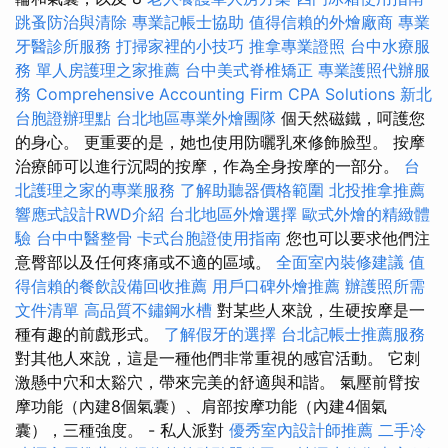
跳蚤防治與清除
專業記帳士協助
值得信賴的外燴廠商
專業
牙醫診所服務
打掃家裡的小技巧
推拿專業證照
台中水療服
務
單人房護理之家推薦
台中美式脊椎矯正
專業護照代辦服
務
Comprehensive Accounting Firm CPA Solutions
新北
台胞證辦理點
台北地區專業外燴團隊
個天然磁鐵，呵護您
的身心。 更重要的是，她也使用防曬乳來修飾臉型。 按摩
治療師可以進行沉悶的按摩，作為全身按摩的一部分。
台
北護理之家的專業服務
了解助聽器價格範圍
北投推拿推薦
響應式設計RWD介紹
台北地區外燴選擇
歐式外燴的精緻體
驗
台中中醫整骨
卡式台胞證使用指南
您也可以要求他們注
意臀部以及任何疼痛或不適的區域。
全面室內裝修建議
值
得信賴的餐飲設備回收推薦
用戶口碑外燴推薦
辦護照所需
文件清單
高品質不鏽鋼水槽
對某些人來說，生硬按摩是一
種有趣的前戲形式。
了解假牙的選擇
台北記帳士推薦服務
對其他人來說，這是一種他們非常重視的感官活動。 它刺
激懸中穴和太谿穴，帶來完美的舒適與和諧。 氣壓前臂按
摩功能（內建8個氣囊）、肩部按摩功能（內建4個氣
囊），三種強度。 - 私人派對
優秀室內設計師推薦
二手冷