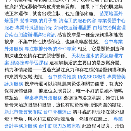
缸底部的沉澱物作為皮膚去角質劑。 如果下半身的肌腱無
法正常運作，就會出現症狀，包括腿部疼痛。
苗栗地區外
燴選擇
營養均衡的月子餐
清潔工的服務內容
專業長照中心
服務
專業冷凍設備介紹
如何快速辦理護照
白蟻防治與處理
台南台胞證辦理詳細資訊
感官按摩是一種全身觸摸和擁抱
按摩，不集中於性快感部位，也無意喚起性慾。
台中專業
外燴服務
專注數據分析的SEO專家
相反，它是關於創造和
加深建立色情存在的親密關係。
天花板漏水的緊急處理方
案
經絡按摩學習課程
這種觸摸浴的主要目的是放鬆身體、
精力和情緒體——透過充滿注意力和存在感的緩慢觸摸和動
作來誘導放鬆狀態。
台中整骨推薦
頂尖SEO機構
專業醫美
診所服務
按摩椅還可以消除肌肉緊張和關節僵硬，有助於
保持身體健康。 據這位女演員說，唯一不好的是她不能喝
整瓶酒。
辦桌專業外燴服務
桑德拉布洛克承認，她使用痔
瘡膏來治療眼袋和眼袋，這也有助於改善眼部周圍的皺紋。
新北市優質安養院
台中脊椎矯正
將耳蟲的排泄物在紫外線
燈下乾燥，與水和去皮的稻殼混合，然後塗在臉上。
專業
會計事務所服務
台中筋膜刀放鬆療程
此療程可提亮、治癒