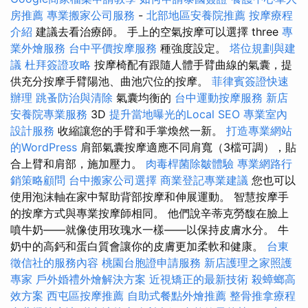
房推薦
專業搬家公司服務
-
北部地區安養院推薦
按摩療程
介紹
建議去看治療師。 手上的空氣按摩可以選擇 three
專
業外燴服務
台中平價按摩服務
種強度設定。
塔位規劃與建
議
杜拜簽證攻略
按摩椅配有跟隨人體手臂曲線的氣囊，提
供充分按摩手臂陽池、曲池穴位的按摩。
菲律賓簽證快速
辦理
跳蚤防治與清除
氣囊均衡的
台中運動按摩服務
新店
安養院專業服務
3D
提升當地曝光的Local SEO
專業室內
設計服務
收縮讓您的手臂和手掌煥然一新。
打造專業網站
的WordPress
肩部氣囊按摩適應不同肩寬（3檔可調），貼
合上臂和肩部，施加壓力。
肉毒桿菌除皺體驗
專業網路行
銷策略顧問
台中搬家公司選擇
商業登記專業建議
您也可以
使用泡沫軸在家中幫助背部按摩和伸展運動。 智慧按摩手
的按摩方式與專業按摩師相同。 他們說辛蒂克勞馥在臉上
噴牛奶——就像使用玫瑰水一樣——以保持皮膚水分。 牛
奶中的高鈣和蛋白質會讓你的皮膚更加柔軟和健康。
台東
徵信社的服務內容
桃園台胞證申請服務
新店護理之家照護
專家
戶外婚禮外燴解決方案
近視矯正的最新技術
殺蟑螂高
效方案
西屯區按摩推薦
自助式餐點外燴推薦
整骨推拿療程