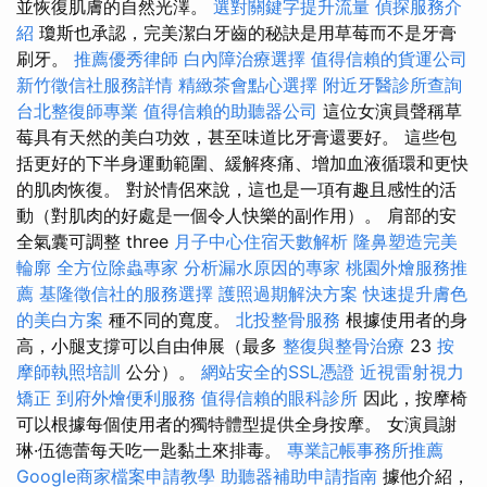
並恢復肌膚的自然光澤。
選對關鍵字提升流量
偵探服務介
紹
瓊斯也承認，完美潔白牙齒的秘訣是用草莓而不是牙膏
刷牙。
推薦優秀律師
白內障治療選擇
值得信賴的貨運公司
新竹徵信社服務詳情
精緻茶會點心選擇
附近牙醫診所查詢
台北整復師專業
值得信賴的助聽器公司
這位女演員聲稱草
莓具有天然的美白功效，甚至味道比牙膏還要好。 這些包
括更好的下半身運動範圍、緩解疼痛、增加血液循環和更快
的肌肉恢復。 對於情侶來說，這也是一項有趣且感性的活
動（對肌肉的好處是一個令人快樂的副作用）。 肩部的安
全氣囊可調整 three
月子中心住宿天數解析
隆鼻塑造完美
輪廓
全方位除蟲專家
分析漏水原因的專家
桃園外燴服務推
薦
基隆徵信社的服務選擇
護照過期解決方案
快速提升膚色
的美白方案
種不同的寬度。
北投整骨服務
根據使用者的身
高，小腿支撐可以自由伸展（最多
整復與整骨治療
23
按
摩師執照培訓
公分）。
網站安全的SSL憑證
近視雷射視力
矯正
到府外燴便利服務
值得信賴的眼科診所
因此，按摩椅
可以根據每個使用者的獨特體型提供全身按摩。 女演員謝
琳·伍德蕾每天吃一匙黏土來排毒。
專業記帳事務所推薦
Google商家檔案申請教學
助聽器補助申請指南
據他介紹，