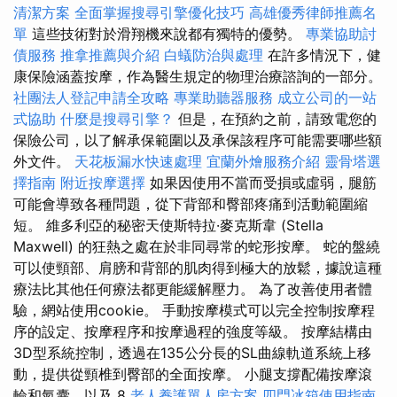
清潔方案
全面掌握搜尋引擎優化技巧
高雄優秀律師推薦名
單
這些技術對於滑翔機來說都有獨特的優勢。
專業協助討
債服務
推拿推薦與介紹
白蟻防治與處理
在許多情況下，健
康保險涵蓋按摩，作為醫生規定的物理治療諮詢的一部分。
社團法人登記申請全攻略
專業助聽器服務
成立公司的一站
式協助
什麼是搜尋引擎？
但是，在預約之前，請致電您的
保險公司，以了解承保範圍以及承保該程序可能需要哪些額
外文件。
天花板漏水快速處理
宜蘭外燴服務介紹
靈骨塔選
擇指南
附近按摩選擇
如果因使用不當而受損或虛弱，腿筋
可能會導致各種問題，從下背部和臀部疼痛到活動範圍縮
短。 維多利亞的秘密天使斯特拉·麥克斯韋 (Stella
Maxwell) 的狂熱之處在於非同尋常的蛇形按摩。 蛇的盤繞
可以使頸部、肩膀和背部的肌肉得到極大的放鬆，據說這種
療法比其他任何療法都更能緩解壓力。 為了改善使用者體
驗，網站使用cookie。 手動按摩模式可以完全控制按摩程
序的設定、按摩程序和按摩過程的強度等級。 按摩結構由
3D型系統控制，透過在135公分長的SL曲線軌道系統上移
動，提供從頸椎到臀部的全面按摩。 小腿支撐配備按摩滾
輪和氣囊，以及 8
老人養護單人房方案
四門冰箱使用指南