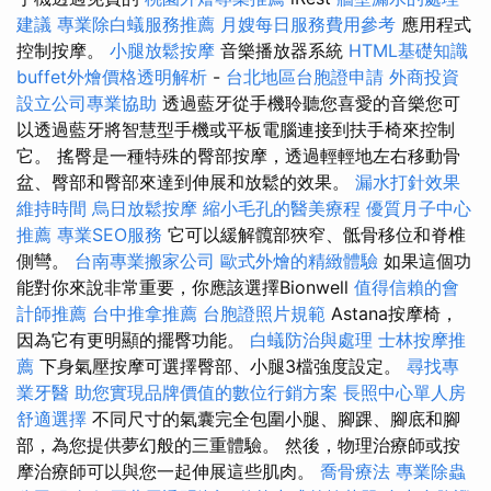
建議
專業除白蟻服務推薦
月嫂每日服務費用參考
應用程式
控制按摩。
小腿放鬆按摩
音樂播放器系統
HTML基礎知識
buffet外燴價格透明解析
-
台北地區台胞證申請
外商投資
設立公司專業協助
透過藍牙從手機聆聽您喜愛的音樂您可
以透過藍牙將智慧型手機或平板電腦連接到扶手椅來控制
它。 搖臀是一種特殊的臀部按摩，透過輕輕地左右移動骨
盆、臀部和臀部來達到伸展和放鬆的效果。
漏水打針效果
維持時間
烏日放鬆按摩
縮小毛孔的醫美療程
優質月子中心
推薦
專業SEO服務
它可以緩解髖部狹窄、骶骨移位和脊椎
側彎。
台南專業搬家公司
歐式外燴的精緻體驗
如果這個功
能對你來說非常重要，你應該選擇Bionwell
值得信賴的會
計師推薦
台中推拿推薦
台胞證照片規範
Astana按摩椅，
因為它有更明顯的擺臀功能。
白蟻防治與處理
士林按摩推
薦
下身氣壓按摩可選擇臀部、小腿3檔強度設定。
尋找專
業牙醫
助您實現品牌價值的數位行銷方案
長照中心單人房
舒適選擇
不同尺寸的氣囊完全包圍小腿、腳踝、腳底和腳
部，為您提供夢幻般的三重體驗。 然後，物理治療師或按
摩治療師可以與您一起伸展這些肌肉。
喬骨療法
專業除蟲