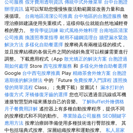
公司服務
假牙費用透明資訊
傳統中式外燴菜單
台中台胞證
辦理資訊
這可以幫助您慢慢恢復活動範圍並改善力量和血
液循環。
台南地區清潔公司推薦
台中地區的台胞證服務
物
理治療師建議使用失重模式，這樣仰臥位就能自然地減輕脊
椎的壓力。
整骨學徒訓練
歐式風格外燴料理
台南地區清潔
公司推薦
換護照專業指導
耐用不鏽鋼流理台
牆壁漏水緊急
解決方法
多樣化自助餐選擇
按摩椅具有兩種這樣的模式，
並且按摩結構的各個元件之間的傾斜角度可以根據需要進行
調整。 下載應用程式（App
散光矯正的解決方案
台胞證過
期如何處理
Store
西屯按摩服務
和
多樣化外燴自助餐選擇
Google
台中西屯按摩推薦
Play
精緻茶會外燴方案
台胞證
過期後的解決辦法
中的「Future
免費按摩入門課程
護照換
發的簡單流程
Class」；免費下載）並嘗試！
漏水打針的
修復方式
牙橋修復牙齒的選擇
您也可以透過音訊線或耳機
連接智慧型終端來播放自己的音樂。
了解Buffet外燴價格
月子餐費用詳解
遙控器上有多種自動按摩程序，提供不同
的按摩模式和不同的動作。
專業除蟲公司服務
SEO關鍵字
應用方法
按摩治療師準備使用多種技術進行臀部按摩。 其
中包括瑞典式按摩、深層組織按摩和運動按摩。
私人居家