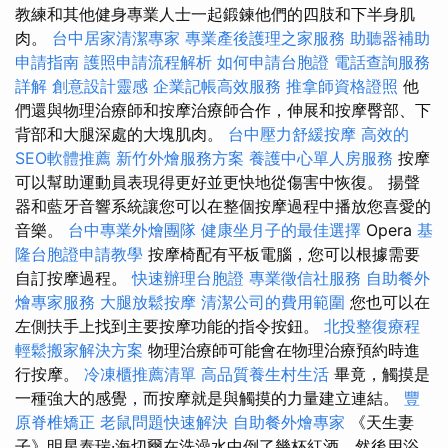
教練和其他健身專業人士一起鍛鍊他們的四肢和下半身肌
肉。
台中居家清潔專家
專業產後護理之家服務
助聽器補助
申請指南
護照申請流程解析
如何申請台胞證
電話查詢服務
詳解
創意設計靈感
企業記帳高效服務
推拿師資格證照
他
們還與物理治療師和按摩治療師合作，伸展和按摩臀部、下
背部和大腿深處的大塊肌肉。
台中壓力舒緩按摩
高效的
SEO軟體推薦
新竹外燴服務方案
養護中心單人房服務
按摩
可以幫助運動員表現得更好並更快地從傷害中恢復。 揚聲
器和藍牙音響系統讓您可以在整個按摩過程中播放您喜愛的
音樂。
台中專業外燴團隊
健康坐月子的最佳選擇
Opera
基
隆台胞證申請教學
按摩椅配有平板電腦，您可以根據需要
自訂按摩過程。
快速辦理台胞證
專業徵信社服務
自助餐外
燴專家服務
大腿放鬆按摩
清潔公司的費用範圍
您也可以在
左側扶手上找到主要按摩功能的指令按鈕。
北投整復療程
輕鬆搬家解決方案
物理治療師可能會在物理治療預約時進
行按摩。
冷凍櫃推薦清單
高品質養生村生活
畢竟，觸摸是
一種強大的感覺，而按摩就是與觸摸的力量建立連結。
豐
原脊椎矯正
老鼠問題快速解決
自助餐外燴專家
《天生妻
子》明星泰瑞·海切爾在洗澡水中倒了幾杯紅酒，然後用浴