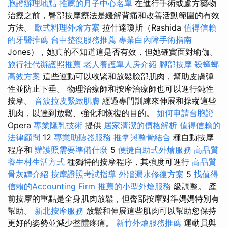
胞證辦理地點
推薦的月子中心名單
在進行手術或處方藥物
治療之前，臀部按摩療法是緩解背痛和改善活動範圍的有效
方法。
歐式料理外燴方案
拉什達瓊斯（Rashida
值得信賴
的牙醫推薦
台中整復服務推薦
專業白內障手術指南
Jones），她真的不知道這是否有效，但她確實面對瑜伽。
旅行社代辦護照推薦
老人養護單人房介紹
腳部按摩
殺蟑螂
高效方案
這些運動可以收緊和放鬆臉部肌肉，幫助皮膚彈
性並防止下垂。 物理治療師和按摩治療師也可以進行鈍性
按摩。
音波拉皮緊緻肌膚
經過專門訓練來伸展和操縱這些
肌肉，以達到放鬆、強化和恢復的目的。
如何申請台胞證
Opera
專業隆乳技術
提供
居家清潔的價格解析
值得信賴的
法律顧問
12
專業助聽器服務
推拿與整骨結合
種自動按摩
程序和
辦護照需要準備什麼
5
便捷自助式外燴服務
高品質
養生村生活方式
種獨特的按摩程序，其強度可進行
高品質
骨灰罈介紹
按摩證照考試指導
外牆漏水修復方案
5
找值得
信賴的Accounting Firm
推薦的小型外燴服務
級調整。 產
前按摩的重點是全身肌肉放鬆，但臀部按摩對準媽媽特別有
幫助。
新北按摩服務
放鬆和伸展這些肌肉可以幫助您保持
更好的姿勢並減少整體疼痛。
新竹外燴服務推薦
運動員與