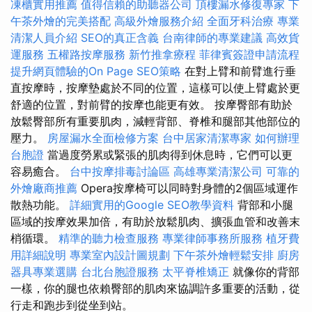
凍櫃實用推薦
值得信賴的助聽器公司
頂樓漏水修復專家
下
午茶外燴的完美搭配
高級外燴服務介紹
全面牙科治療
專業
清潔人員介紹
SEO的真正含義
台南律師的專業建議
高效貨
運服務
五權路按摩服務
新竹推拿療程
菲律賓簽證申請流程
提升網頁體驗的On Page SEO策略
在對上臂和前臂進行垂
直按摩時，按摩墊處於不同的位置，這樣可以使上臂處於更
舒適的位置，對前臂的按摩也能更有效。 按摩臀部有助於
放鬆臀部所有重要肌肉，減輕背部、脊椎和腿部其他部位的
壓力。
房屋漏水全面檢修方案
台中居家清潔專家
如何辦理
台胞證
當過度勞累或緊張的肌肉得到休息時，它們可以更
容易癒合。
台中按摩排毒討論區
高雄專業清潔公司
可靠的
外燴廠商推薦
Opera按摩椅可以同時對身體的2個區域運作
散熱功能。
詳細實用的Google SEO教學資料
背部和小腿
區域的按摩效果加倍，有助於放鬆肌肉、擴張血管和改善末
梢循環。
精準的聽力檢查服務
專業律師事務所服務
植牙費
用詳細說明
專業室內設計圖規劃
下午茶外燴輕鬆安排
廚房
器具專業選購
台北台胞證服務
太平脊椎矯正
就像你的背部
一樣，你的腿也依賴臀部的肌肉來協調許多重要的活動，從
行走和跑步到從坐到站。