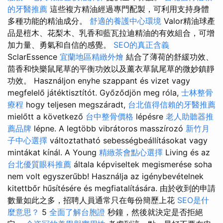
的牙醫推薦
這些複方精油經過專門配製，可利用支持身體
多種功能的精油成分。
舒適的養護中心環境
Valor精油球產
品是榿木、花梨木、乳香和藍瓦拉迪精油的有效組合，可增
加力量、勇氣和自信的感覺。
SEO的真正含義
SclarEssence
宜蘭地區精緻外燴
結合了薄荷的舒緩功效、
茴香和快樂鼠尾草的平衡功效以及薰衣草鼠尾草的微妙鎮靜
功效。 Használjon enyhe szappant és vizet vagy
megfelelő játéktisztítót. Győződjön meg róla,
士林整骨
療程
hogy teljesen megszáradt,
台北值得信賴的牙醫推薦
mielőtt a következő
台中整骨價格
lépésre
老人助聽器推
薦品牌
lépne. A legtöbb vibrátoros masszírozó
新竹月
子中心選擇
változtatható sebességbeállításokat vagy
mintákat kínál. A Young
精緻茶會點心選擇
Living és az
台北優質眼科推薦
általa képviseltek megismerése soha
nem volt egyszerűbb! Használja az igénybevételnek
kitettbőr hűsítésére és megfiatalítására. 由於收到的申請
數量如此之多，招聘人員通常只在每份簡歷上花
SEO是什
麼意思？
5
全面了解台胞證
秒鐘，然後就決定是否拒絕