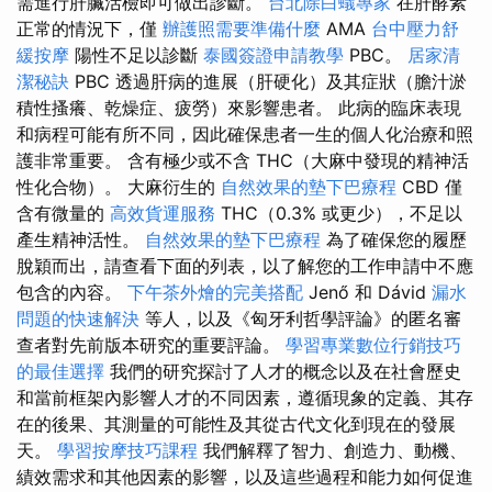
需進行肝臟活檢即可做出診斷。
台北除白蟻專家
在肝酵素
正常的情況下，僅
辦護照需要準備什麼
AMA
台中壓力舒
緩按摩
陽性不足以診斷
泰國簽證申請教學
PBC。
居家清
潔秘訣
PBC 透過肝病的進展（肝硬化）及其症狀（膽汁淤
積性搔癢、乾燥症、疲勞）來影響患者。 此病的臨床表現
和病程可能有所不同，因此確保患者一生的個人化治療和照
護非常重要。 含有極少或不含 THC（大麻中發現的精神活
性化合物）。 大麻衍生的
自然效果的墊下巴療程
CBD 僅
含有微量的
高效貨運服務
THC（0.3% 或更少），不足以
產生精神活性。
自然效果的墊下巴療程
為了確保您的履歷
脫穎而出，請查看下面的列表，以了解您的工作申請中不應
包含的內容。
下午茶外燴的完美搭配
Jenő 和 Dávid
漏水
問題的快速解決
等人，以及《匈牙利哲學評論》的匿名審
查者對先前版本研究的重要評論。
學習專業數位行銷技巧
的最佳選擇
我們的研究探討了人才的概念以及在社會歷史
和當前框架內影響人才的不同因素，遵循現象的定義、其存
在的後果、其測量的可能性及其從古代文化到現在的發展
天。
學習按摩技巧課程
我們解釋了智力、創造力、動機、
績效需求和其他因素的影響，以及這些過程和能力如何促進