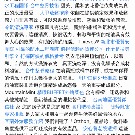
水工程團隊
台中整骨技術
甜美、柔和的花香使依蘭成為真
正的浪漫最愛。
大甲放鬆按摩
依蘭在提供鎮定效果和放鬆
感方面非常有效，可以幫助釋放憤怒、緊張和緊張的感覺。
冷氣清洗專家
檸檬草具有淡淡、新鮮的柑橘香氣和泥土的
次要香氣，這種清爽、恢復活力、刺激和平衡的精油具有鼓
舞人心的效果，有助於清醒頭腦。 Thieves®
新北市優質安
養院
可靠的防水工程團隊
值得信賴的貨運公司
什麼是搜尋
引擎？
打掃阿姨的價格參考
洗衣皂採用植物配方，以溫
和、自然的方式洗滌衣物，真正洗乾淨，沒有化學或合成材
料殘留。
台中整脊療程
在噴霧瓶或桶中稀釋，或在未稀釋
的情況下使用以獲得更大的濃度。
用戶口碑外燴推薦
日常
精油套裝非常適合讓精油成為您每一天的重要組成部分。
MountainMint
精緻BUFFET外燴菜色
含有檸檬、迷迭香和
其他純精油，是鋁基產品的理想替代品。
台南地區優質徵
信社
家 您的房子就是您的城堡
實用吧檯桌設計
-
除蟑除害
專家推薦
是與家人和朋友一起創造生活美好回憶的地方。
宜蘭外燴服務介紹
我們創建了「Otthon」產品線，從科學
角度提供不含可疑成分的有效產品。
安心養老院選擇
這些