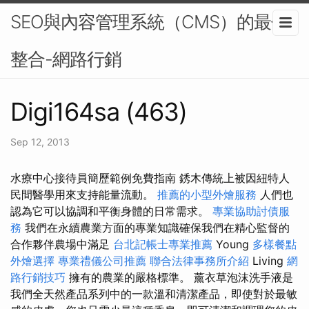
SEO與內容管理系統（CMS）的最佳
整合-網路行銷
Digi164sa (463)
Sep 12, 2013
水療中心接待員簡歷範例免費指南 銹木傳統上被因紐特人
民間醫學用來支持能量流動。
推薦的小型外燴服務
人們也
認為它可以協調和平衡身體的日常需求。
專業協助討債服
務
我們在永續農業方面的專業知識確保我們在精心監督的
合作夥伴農場中滿足
台北記帳士專業推薦
Young
多樣餐點
外燴選擇
專業禮儀公司推薦
聯合法律事務所介紹
Living
網
路行銷技巧
擁有的農業的嚴格標準。 薰衣草泡沫洗手液是
我們全天然產品系列中的一款溫和清潔產品，即使對於最敏