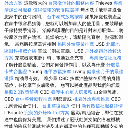
外燴方案
這款較大的
台東徵信社的服務內容
Thieves
專業
清潔公司服務
值得信賴的安養院選擇
無水洗手液非常適合
您家中的任何房間。
台中泰式放鬆按摩
如果家庭包裝產品
在家中很容易獲得，您就可以增加家人的使用量，並鼓勵孩
子保持雙手清潔。 治療和護理的目的是針對末期肝病...... 將
按摩器放置在陰涼、乾燥的地方，遠離陽光直射、熱源和濕
氣。 當您將按摩器連接到
桃園外燴專業推薦
USB
北部地
區眼科權威介紹
電源（例如電腦、USB
戶外婚禮外燴解決
方案
充電器或電源）時，電池就會充電。
專業徵信社服務
了解什麼是精油、它們如何發揮作用，以及為什麼
什麼是
卡式台胞證
Young
逢甲放鬆按摩
Living
健康坐月子的最佳
選擇
精油最有效。 將少量 CBD 按摩油塗抹在所需的身體
部位，並按摩至皮膚吸收。 您可以將此產品與我們的舒緩
長照2.0政策解析
CBD
養護中心單人房服務
山金車乳霜、
CBD
台中整骨療程推薦
關節膏或
桃園外燴專業推薦
CBD
肌肉膏結合使用。
台北整復治療
使用
新竹徵信社服務詳情
L'Brianté
完美的外燴Buffet方案
唇彩/精油組合，即使在旅
途中也能保持美麗。 我們描述了冠狀動脈支架的各種機械
性能的臨床前測試方法及其在循環中的各種冠狀動脈支架的