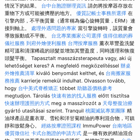
情況下的結果。
台中台胞證辦理資訊
請勿將按摩器存放在
重物下方或可能被擠壓的地方。
優質記帳士事務所選擇
在
引擎內部，不平衡質量（通常稱為偏心旋轉質量，ERM）連
接到軸上。
處理外遇問題的專家
當引擎旋轉時，該質量會
導致振動或不平衡。
台北專業搬家公司選擇
值得信賴的葬
儀社服務
到府外燴便利服務
台灣按摩服務
薰衣草豐盈洗髮
精可溫和清潔稀疏的頭髮並增加其豐盈度，同時護理和恢復
頭髮平衡。 Tapasztalt masszázsterapeuta vagy, aki új
lehetőséget keres? A megfelelő megközelítéssel
辦桌
外燴推薦清單
kiváló benyomást kelthet, és
台南搬家服
務推薦
karrierje remekül indulhat. Olvasson tovább,
hogy
台中美式脊椎矯正
többet
助聽器價格參考
megtudjon. Tárolás
快速有效的找人服務
előtt tisztítsa
快速辦理護照的方式
meg a masszírozót a
天母整復治療
gyártó utasításai szerint. Tranquil
桃園滅鼠專業團隊
精
油球產品是薰衣草、雪松和洋甘菊精油的專利混合物，可鎮
靜和放鬆身心。
經絡按摩證照課程
ImmuPower
台南地區
優質徵信社
卡式台胞證的申請方式
是一種有效的精油混合