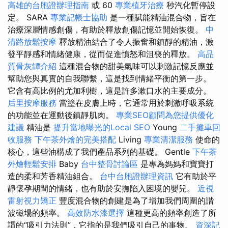
高雄的台胞證辦理指南
或 60
專業植牙治療
秒汽化暫停設
定。 SARA
專業記帳士協助
是一種賦能精油混合物，旨在
治療深層情感創傷，有助於釋放創傷記憶並開始恢復。
中
清路放鬆按摩
釋放精油結合了令人振奮和鎮靜的精油，激
發平靜感和情緒健康，從而促進憤怒和沮喪的釋放。
高品
質骨灰罈介紹
這種混合物的甜美氣味可以刺激記憶反應並
幫助您與真實的自我聯繫，這是找到情緒平衡的第一步。
它含有高比例的尤加利樹，這是許多漱口水的主要成分。
后里按摩服務
當塗在皮膚上時，它通常用於刺激呼吸系統
的功能並在運動後鎮靜肌肉。
專業SEO顧問為您提供優化
建議
精油是
提升當地曝光的Local SEO
Young
二手攤車回
收服務
下午茶外燴的完美搭配
Living
專業清潔服務
使命的
核心，這些油構成了我們產品系列的基礎。 Gentle
下午茶
外燴輕鬆安排
Baby
台中整骨討論區
是專為媽媽和寶寶打
造的柔和芳香精油組合。
台中台胞證辦理資訊
它有助於平
靜懷孕期間的情緒，也有助於安撫陷入困境的嬰兒。
近視
雷射視力矯正
豐度混合物的創建是為了增加我們周圍的諧
波磁場的頻率。
高效防水漆選擇
這種更高的頻率創造了所
謂的“吸引力法則”，它指的是我們吸引自己的事物。
資深記