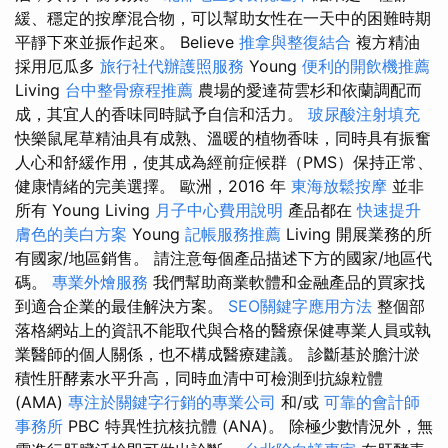
緩、穩定的按摩混合物，可以幫助女性在一天中的困難時期
平靜下來並振作起來。 Believe
推拿與整復結合
複方精油
採用厄瓜多
旅行社代辦護照服務
Young
便利的開飲機推薦
Living
台中整骨療程推薦
農場的愛達荷雲杉和依蘭調配而
成，其宜人的香味同時賦予自信和活力。
玻尿酸注射填充
快樂鼠尾草精油具有成熟、溫暖的植物香味，同時具有振奮
人心和舒緩作用，使其成為經前症候群（PMS）保持正常、
健康情緒的完美選擇。 歐洲，2016 年
東海放鬆按摩
並非
所有 Young Living
月子中心費用說明
產品都在
快速提升
膚色的美白方案
Young
記帳服務推薦
Living 開展業務的所
有國家/地區銷售。 請注意每個產品描述下方的國家/地區代
碼。
專業外燴服務
我們幫助商業軟體和金融產品的買家找
到適合企業的最佳解決方案。
SEO關鍵字應用方法
整個部
落格網站上的資訊不能取代與合格的醫療保健專業人員或執
業醫師的個人關係，也不構成醫療建議。 診斷基於膽汁淤
積性肝酵素水平升高，同時血清中可檢測到抗線粒體
(AMA)
專注於關鍵字行銷的專業公司
和/或
可靠的會計師
事務所
PBC 特異性抗核抗體 (ANA)。 除極少數情況外，無