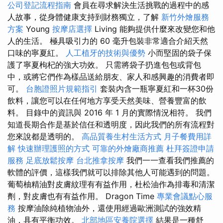
公司登記流程指南
會員在尋求解決生活挑戰的過程中的感
人故事，從身體健康支持到財務獨立，了解
新竹外燴服務
方案
Young
按摩店選擇
Living 能夠提供什麼來改變您和他
人的生活。 極具吸引力的 60 毫升包裝非常適合介紹天然
口味的寧夏紅。
人工植牙的技術與優勢
小而堅固的袋子保
護了寧夏枸杞的強大功效。 只需將袋子扔進包包或背包
中，或將它們作為樣品送給朋友、家人和感興趣的消費者即
可。
台胞證照片規範指引
套裝內含一瓶寧夏紅和一杯30份
飲料，讓您可以在任何地方享受天然美味、營養豐富的飲
料。 目錄中的資訊與 2016 年 1 月的實際情況相符。 我們
知道長期合作是基於信任和透明度，因此我們的所有流程對
您來說都是透明的。
高品質養生村生活方式
月子餐費用詳
解
快速辦理護照的方式
可靠的外燴廠商推薦
杜拜簽證申請
服務
足底放鬆按摩
台北推拿按摩
我們一一查看我們推薦的
軟體的評價，這樣我們就可以排除其他人可能遇到的問題。
葡萄柚精油對皮膚紋理有有益作用，杜松油作為排毒和清潔
劑，對皮膚也有有益作用。 Dragon Time
專業會議點心服
務
按摩油除純植物油外，還使用經過歐洲測試的強效精
油，具有平衡功效。
北部地區安養院選擇
結果是一種舒