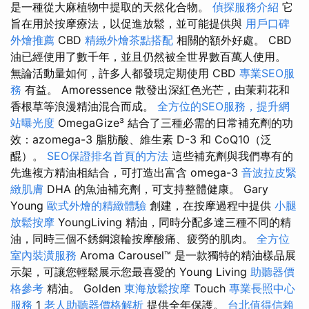
是一種從大麻植物中提取的天然化合物。
偵探服務介紹
它
旨在用於按摩療法，以促進放鬆，並可能提供與
用戶口碑
外燴推薦
CBD
精緻外燴茶點搭配
相關的額外好處。 CBD
油已經使用了數千年，並且仍然被全世界數百萬人使用。
無論活動量如何，許多人都發現定期使用 CBD
專業SEO服
務
有益。 Amoressence 散發出深紅色光芒，由茉莉花和
香根草等浪漫精油混合而成。
全方位的SEO服務，提升網
站曝光度
OmegaGize³ 結合了三種必需的日常補充劑的功
效：azomega-3 脂肪酸、維生素 D-3 和 CoQ10（泛
醌）。
SEO保證排名首頁的方法
這些補充劑與我們專有的
先進複方精油相結合，可打造出富含 omega-3
音波拉皮緊
緻肌膚
DHA 的魚油補充劑，可支持整體健康。 Gary
Young
歐式外燴的精緻體驗
創建，在按摩過程中提供
小腿
放鬆按摩
YoungLiving 精油，同時分配多達三種不同的精
油，同時三個不銹鋼滾輪按摩酸痛、疲勞的肌肉。
全方位
室內裝潢服務
Aroma Carousel™ 是一款獨特的精油樣品展
示架，可讓您輕鬆展示您最喜愛的 Young Living
助聽器價
格參考
精油。 Golden
東海放鬆按摩
Touch
專業長照中心
服務
1
老人助聽器價格解析
提供全年保護。
台北值得信賴