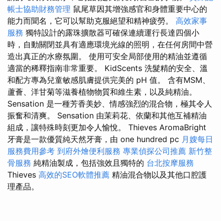
帳士協助財務管理
鼠尾草因其增強感官和身體重要中心的
能力而聞名，它可以幫助克服絕望和精神疲勞。
高效家事
服務
獨特設計的露珠擴散器可確保連續運行長達四個小
時，自動關閉並具有適應環境光線的照明，在任何房間中營
造出真正的水療氛圍。 使用可安全局部使用的精油並遵循
適當的稀釋指南非常重要。 KidScents 洗髮精的安全、溫
和配方專為兒童敏感肌膚提供完美的 pH 值。 含有MSM、
蘆薈、洋甘菊等滋養植物物質和維生素，以及純精油。
Sensation 是一種芳香美妙、情感強烈的混合物，極其令人
振奮和清爽。 Sensation 由茉莉花、依蘭和其他互補精油
組成，讓特殊時刻更加令人愉悅。 Thieves AromaBright
牙膏是一款優質純天然牙膏，由 one hundred pc
月嫂每日
服務費用參考
到府外燴便利服務
專業偵探公司推薦
新竹整
骨服務
純精油製成，包括強效且獨特的
台北按摩服務
Thieves
高效的SEO軟體推薦
精油混合物以及其他口腔護
理產品。