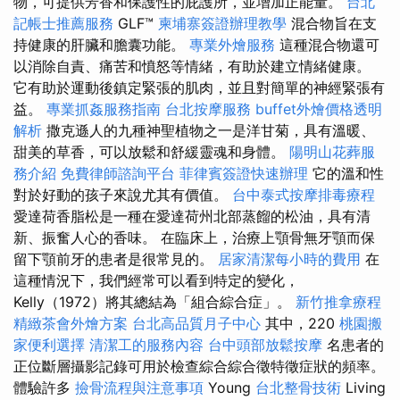
物，可提供芳香和保護性的庇護所，並增加正能量。
台北
記帳士推薦服務
GLF™
柬埔寨簽證辦理教學
混合物旨在支
持健康的肝臟和膽囊功能。
專業外燴服務
這種混合物還可
以消除自責、痛苦和憤怒等情緒，有助於建立情緒健康。
它有助於運動後鎮定緊張的肌肉，並且對簡單的神經緊張有
益。
專業抓姦服務指南
台北按摩服務
buffet外燴價格透明
解析
撒克遜人的九種神聖植物之一是洋甘菊，具有溫暖、
甜美的草香，可以放鬆和舒緩靈魂和身體。
陽明山花葬服
務介紹
免費律師諮詢平台
菲律賓簽證快速辦理
它的溫和性
對於好動的孩子來說尤其有價值。
台中泰式按摩排毒療程
愛達荷香脂松是一種在愛達荷州北部蒸餾的松油，具有清
新、振奮人心的香味。 在臨床上，治療上顎骨無牙顎而保
留下顎前牙的患者是很常見的。
居家清潔每小時的費用
在
這種情況下，我們經常可以看到特定的變化，
Kelly（1972）將其總結為「組合綜合症」。
新竹推拿療程
精緻茶會外燴方案
台北高品質月子中心
其中，220
桃園搬
家便利選擇
清潔工的服務內容
台中頭部放鬆按摩
名患者的
正位斷層攝影記錄可用於檢查綜合綜合徵特徵症狀的頻率。
體驗許多
撿骨流程與注意事項
Young
台北整骨技術
Living