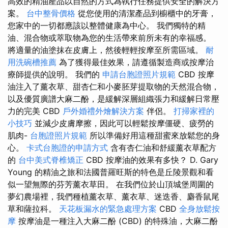
高效的精油產品以自然的方式為執行任務提供安全的解決方
案。
台中整骨價格
從您使用的清潔產品到櫥櫃中的牙膏，
您家中的一切都應該以整體健康為中心。 我們獨特的精
油、混合物或萃取物為您的生活帶來前所未有的幸福感。
將適量的油塗抹在皮膚上，然後輕輕按摩至所需區域。
耐
用洗碗槽推薦
為了獲得最佳效果，請遵循製造商或按摩治
療師提供的說明。 我們的
申請台胞證照片規範
CBD 按摩
油注入了薰衣草、甜杏仁和小麥胚芽提取物的天然混合物，
以及優質廣譜大麻二酚，是緩解深層組織張力和緩解日常壓
力的完美 CBD
戶外婚禮外燴解決方案
伴侶。
打掃家裡的
小技巧
並減少皮膚摩擦，因此可以輕鬆按摩僵硬、疲勞的
肌肉-
台胞證照片規範
所以準備好用這種甜蜜來放鬆您的身
心。
卡式台胞證的申請方式
含有杏仁油和舒緩薰衣草配方
的
台中美式脊椎矯正
CBD 按摩油的效果有多快？ D. Gary
Young 的精油之旅和法國普羅旺斯的特色是丘陵景觀和看
似一望無際的芬芳薰衣草田。 在我們位於山頂城堡周圍的
夢幻農場裡，我們種植薰衣草、薰衣草、迷迭香、麝香鼠尾
草和薩拉科。
天花板漏水的緊急處理方案
CBD
全身放鬆按
摩
按摩油是一種注入大麻二酚 (CBD) 的特殊油，大麻二酚