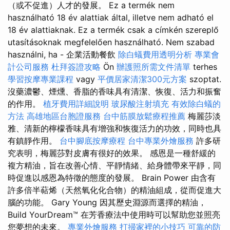
（或不促進）人才的發展。 Ez a termék nem
használható 18 év alattiak által, illetve nem adható el
18 év alattiaknak. Ez a termék csak a címkén szereplő
utasításoknak megfelelően használható. Nem szabad
használni, ha - 企業活動餐飲
除白蟻費用透明分析
專業會
計公司服務
杜拜簽證攻略
Ön
辦護照所需文件清單
terhes
學習按摩專業課程
vagy
平價居家清潔300元方案
szoptat.
沒藥濃鬱、煙燻、香脂的香味具有清潔、恢復、活力和振奮
的作用。
植牙費用詳細說明
玻尿酸注射填充
有效除白蟻的
方法
高雄地區台胞證服務
台中筋膜放鬆療程推薦
梅麗莎淡
雅、清新的檸檬香味具有增強和恢復活力的功效，同時也具
有鎮靜作用。
台中腳底按摩療程
台中專業外燴服務
許多研
究表明，梅麗莎對皮膚有很好的效果。 感恩是一種舒緩的
複方精油，旨在改善心情、平靜情緒、給身體帶來平靜，同
時促進以感恩為特徵的態度的發展。 Brain Power 由含有
許多倍半萜烯（天然氧化化合物）的精油組成，從而促進大
腦的功能。 Gary Young 因其歷史淵源而選擇的精油，
Build YourDream™ 在芳香療法中使用時可以幫助您並照亮
您夢想的未來。
專業外燴服務
打掃家裡的小技巧
可靠的防