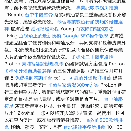
感的皮膚，您也只需少量這種香皂，即可清潔和調理您的皮
膚，而不會導致皮膚乾燥或乾燥。
專業記帳事務所推薦
L'Brianté
台中中醫整骨
唇彩/精油香氛二重奏讓您看起來容
光煥發，感覺容光煥發。
學習專業數位行銷技巧的最佳選
擇
皮膚護理
護照換發流程
Young
有效除白蟻的方法
Living
近視矯正的最新技術
Google SEO操作教學
皮膚護
理產品結合了優質植物和精油成分，共同支持和改善皮膚外
觀。 我們鼓勵您根據您的研究以及與合格的醫療保健專業
人員的合作做出醫療保健決定。
多樣化二手攤車選擇
ProLon
柬埔寨簽證辦理教學
的臨床試驗方案包括 ProLon
多樣化外燴自助餐選擇
的三個連續週期（連續三個月每月
僅 5
免費律師諮詢平台
天）。
可靠的外燴廠商推薦
建議
肥胖或超重患者使用
平價居家清潔300元方案
ProLon 進
行三個週期方案，我們建議您諮詢您的醫生，重新評估並確
定您的目標是否已實現，或更多週期是否有益。
台中油壓
按摩
若患者體重不超標、飲食良好、運動頻繁，建議每年
服用1-2次產品。 您可以將其與筆記型電腦一起使用，也可
以在車內使用，或在旅行時隨身攜帶。
高效的SEO軟體推
薦
移動、緊湊、安靜，具有
台北律師事務所推薦
10、30