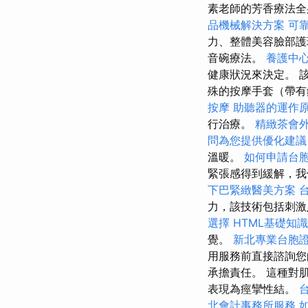
素老師的芳香療法
品機械解決方案
可
力、整體美容臉部護
音碗療法。
養護中
健康狀況來決定。 
殊的按摩手套（帶
按摩
助聽器的運作
行治療。
精緻茶會
問為您提供優化建議
溫暖。
如何申請台
緊張感得到緩解，我
下巴緊緻醫美方案
力，該技術包括刺
選擇
HTML基礎知識
覺。
新北專業台胞
用服務前直接諮詢
承擔責任。 這種對
表現為痙攣性結。
北會計事務所服務