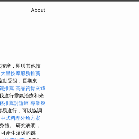
About
乾按摩，即與其他技
大里按摩服務推薦
流動受阻，長期來
院推薦
高品質骨灰罈
我進行靈氣治療和光
務推薦討論區
專業餐
容易進行，可以協調
摩
中式料理外燴方案
身體。 研究表明，
即可產生溫暖的感