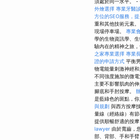
須處於同一水平。 -
外燴選擇
專業牙醫
方位的SEO服務，
重和其他技術元素
現場停車場。
專業
學的生物資訊學、
驗內在的精神之旅，
之家專業選擇
專業
證的申請方式
平衡男
物電能量刺激神經和
不同強度施加的微電
主要不影響肌肉的
腳底和手肘按摩。
是藍綠色的斑點，你
與規劃
與西方按摩技
量線（經絡線）有
提供順暢舒適的按摩
lawyer
由於寬齒，您
部、背部、手和手臂