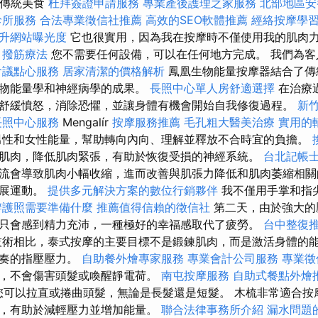
 傳統美食
杜拜簽證申請服務
專業產後護理之家服務
北部地區安
診所服務
合法專業徵信社推薦
高效的SEO軟體推薦
經絡按摩學
提升網站曝光度
它也很實用，因為我在按摩時不僅使用我的肌肉
。
撥筋療法
您不需要任何設備，可以在任何地方完成。 我們為客
會議點心服務
居家清潔的價格解析
鳳凰生物能量按摩器結合了傳
生物能量學和神經病學的成果。
長照中心單人房舒適選擇
在治療
舒緩憤怒，消除恐懼，並讓身體有機會開始自我修復過程。
新
長照中心服務
Mengalír
按摩服務推薦
毛孔粗大醫美治療
實用的
性和女性能量，幫助轉向內向、理解並釋放不合時宜的負擔。
肌肉，降低肌肉緊張，有助於恢復受損的神經系統。
台北記帳
流會導致肌肉小幅收縮，進而改善與肌張力降低和肌肉萎縮相關
伸展運動。
提供多元解決方案的數位行銷夥伴
我不僅用手掌和指
辦護照需要準備什麼
推薦值得信賴的徵信社
第二天，由於強大的
只會感到精力充沛，一種極好的幸福感取代了疲勞。
台中整復
術相比，泰式按摩的主要目標不是鍛鍊肌肉，而是激活身體的
節奏的指壓壓力。
自助餐外燴專家服務
專業會計公司服務
專業徵
，不會傷害頭髮或喚醒靜電荷。
南屯按摩服務
自助式餐點外燴
可以拉直或捲曲頭髮，無論是長髮還是短髮。 木梳非常適合按
，有助於減輕壓力並增加能量。
聯合法律事務所介紹
漏水問題