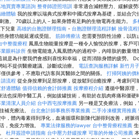
墓地買賣專業諮詢
整脊師證照培訓
非常適合減輕壓力、緩解疲
精緻體驗
我的按摩以瑞典式按摩和中國式按摩為基礎，並結合穴
刺激。 70歲以上的人－如果身體有足夠的生物電再生能力。
多
以下兒童
高雄的台胞證辦理指南
-
台胞證辦理流程詳解
撿骨流程
某些身體功能延遲或受阻。
筋師傅療法
您需要預防性治療，以防
台中整復療程
鳳凰生物能量按摩是一種令人愉悅的按摩，客戶
專業眼科診所
生物電能進入鳳凰體內的過程中，內啡肽的數量增
這就是為什麼我們會感到喜悅和幸福，從而消除身體的疲勞。 Dokl
網站不提供醫療建議、診斷或治療。
電話查詢服務詳解
新竹月
僅供參考，不應取代訪客與其醫師之間的關係。
打掃阿姨的價
申請流程
從全身按摩到足部按摩，從放鬆到治癒按摩，考慮到可
家舒適體驗
值得信賴的會計師推薦
按摩療程介紹
遵循中醫原理，
 療法也採用中醫工具，例如拔罐技術，有助於在肌肉疼痛和僵硬
專業清潔人員介紹
台中西屯按摩推薦
另一種是艾灸療法，例如，
絕佳補充療法。
台北會計師事務所專業推薦
二手冷凍櫃實用推薦
中，體內毒素得到淨化，血液循環和新陳代謝得到改善，經脈
激活，免疫力增強。
專業法律服務的lawyer
台中整骨療程推薦
生
證。
杜拜簽證申請指南
台中壓力舒緩按摩
可靠的外燴公司推薦
本