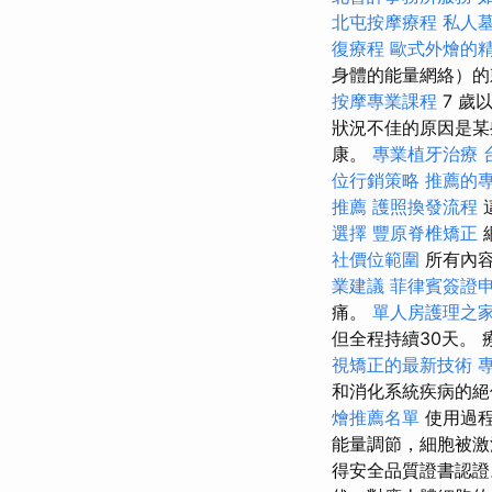
北屯按摩療程
私人
復療程
歐式外燴的
身體的能量網絡）的
按摩專業課程
7 歲
狀況不佳的原因是
康。
專業植牙治療
位行銷策略
推薦的
推薦
護照換發流程
選擇
豐原脊椎矯正
社價位範圍
所有內容
業建議
菲律賓簽證
痛。
單人房護理之
但全程持續30天。
視矯正的最新技術
和消化系統疾病的
燴推薦名單
使用過程
能量調節，細胞被
得安全品質證書認