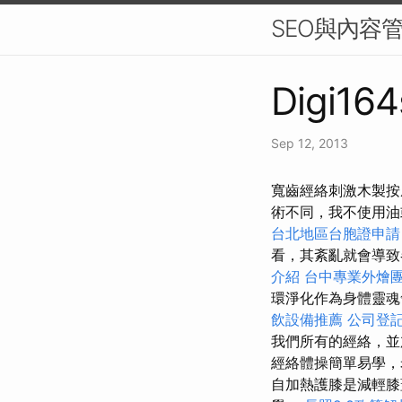
SEO與內容
Digi164
Sep 12, 2013
寬齒經絡刺激木製按
術不同，我不使用
台北地區台胞證申請
看，其紊亂就會導
介紹
台中專業外燴
環淨化作為身體靈
飲設備推薦
公司登
我們所有的經絡，
經絡體操簡單易學，
自加熱護膝是減輕膝