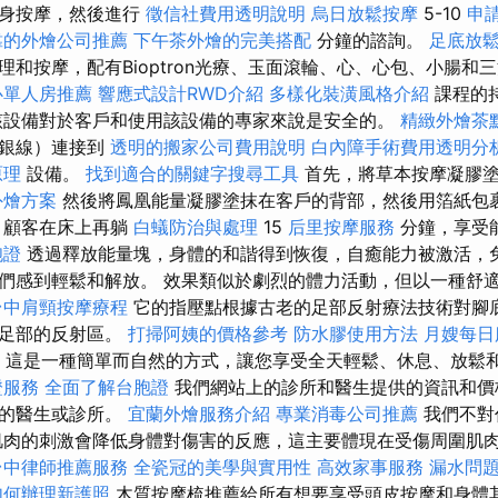
全身按摩，然後進行
徵信社費用透明說明
烏日放鬆按摩
5-10
申
靠的外燴公司推薦
下午茶外燴的完美搭配
分鐘的諮詢。
足底放
理和按摩，配有Bioptron光療、玉面滾輪、心、心包、小腸和
心單人房推薦
響應式設計RWD介紹
多樣化裝潢風格介紹
課程的
該設備對於客戶和使用該設備的專家來說是安全的。
精緻外燴茶
有銀線）連接到
透明的搬家公司費用說明
白內障手術費用透明分
原理
設備。
找到適合的關鍵字搜尋工具
首先，將草本按摩凝膠塗
外燴方案
然後將鳳凰能量凝膠塗抹在客戶的背部，然後用箔紙包
顧客在床上再躺
白蟻防治與處理
15
后里按摩服務
分鐘，享受
胞證
透過釋放能量塊，身體的和諧得到恢復，自癒能力被激活，
們感到輕鬆和解放。 效果類似於劇烈的體力活動，但以一種舒
台中肩頸按摩療程
它的指壓點根據古老的足部反射療法技術對腳
激足部的反射區。
打掃阿姨的價格參考
防水膠使用方法
月嫂每日
這是一種簡單而自然的方式，讓您享受全天輕鬆、休息、放鬆
證服務
全面了解台胞證
我們網站上的診所和醫生提供的資訊和價
您的醫生或診所。
宜蘭外燴服務介紹
專業消毒公司推薦
我們不對
肌肉的刺激會降低身體對傷害的反應，這主要體現在受傷周圍肌
台中律師推薦服務
全瓷冠的美學與實用性
高效家事服務
漏水問
如何辦理新護照
木質按摩梳推薦給所有想要享受頭皮按摩和身體