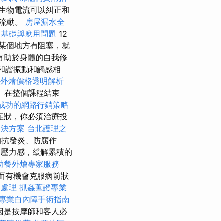
生物電流可以糾正和
中流動。
房屋漏水全
的基礎與應用問題
12
某個地方有阻塞，就
有助於身體的自我修
和諧振動和觸感相
fet外燴價格透明解析
 在整個課程結束
成功的網路行銷策略
症狀，你必須治療投
解決方案
台北護理之
的抗發炎、防腐作
壓力感，緩解累積的
助餐外燴專家服務
而有機會克服病前狀
與處理
抓姦蒐證專業
專業白內障手術指南
因是按摩師和客人必