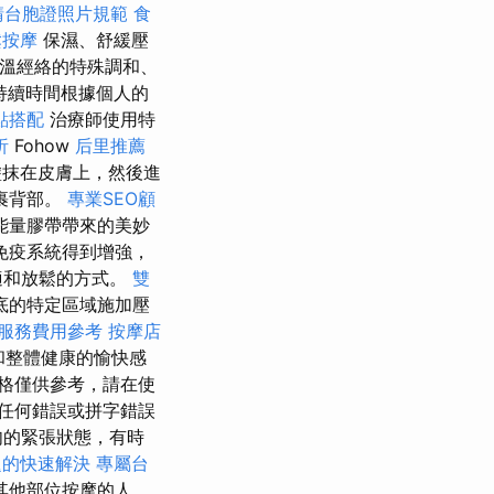
請台胞證照片規範
食
鬆按摩
保濕、舒緩壓
三溫經絡的特殊調和、
持續時間根據個人的
點搭配
治療師使用特
析
Fohow
后里推薦
抹在皮膚上，然後進
裹背部。
專業SEO顧
能量膠帶帶來的美妙
免疫系統得到增強，
適和放鬆的方式。
雙
底的特定區域施加壓
服務費用參考
按摩店
和整體健康的愉快感
格僅供參考，請在使
任何錯誤或拼字錯誤
肉的緊張狀態，有時
題的快速解決
專屬台
其他部位按摩的人。