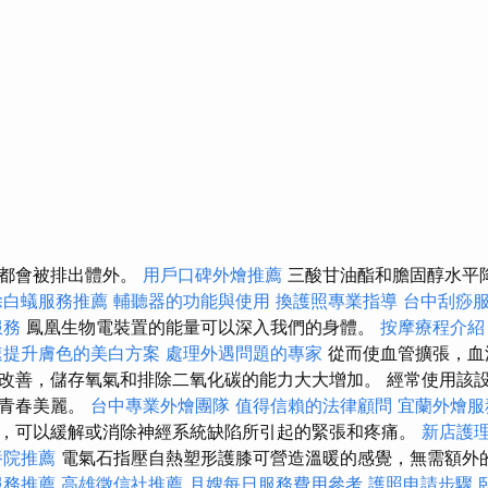
質都會被排出體外。
用戶口碑外燴推薦
三酸甘油酯和膽固醇水平
除白蟻服務推薦
輔聽器的功能與使用
換護照專業指導
台中刮痧
服務
鳳凰生物電裝置的能量可以深入我們的身體。
按摩療程介
速提升膚色的美白方案
處理外遇問題的專家
從而使血管擴張，血
改善，儲存氧氣和排除二氧化碳的能力大大增加。 經常使用該
持青春美麗。
台中專業外燴團隊
值得信賴的法律顧問
宜蘭外燴服
，可以緩解或消除神經系統缺陷所引起的緊張和疼痛。
新店護
養院推薦
電氣石指壓自熱塑形護膝可營造溫暖的感覺，無需額外
服務推薦
高雄徵信社推薦
月嫂每日服務費用參考
護照申請步驟