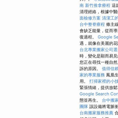
南
新竹推拿療程
這
清理經絡，根據中醫
面檢修方案
清潔工
台中整脊療程
條主
會缺乏能量，從而
復過程。
Google 
遇，就像在美麗的花
台北專業搬家公司選
時，變化是顯而易
您正在尋找一種自然
訴的原因。
值得信
家的專業服務
鳳凰生
用。
打掃家裡的小
緊張情緒，提供放鬆
Google Search C
態並再生。
台中搬
團隊
該設備將電脈
台南搬家服務推薦
合