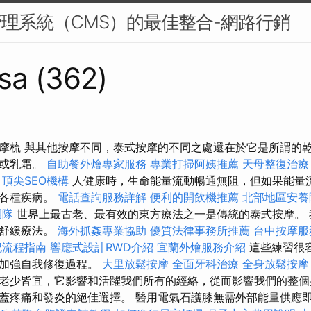
管理系統（CMS）的最佳整合-網路行銷
sa (362)
摩梳 與其他按摩不同，泰式按摩的不同之處還在於它是所謂的
油或乳霜。
自助餐外燴專家服務
專業打掃阿姨推薦
天母整復治療
頂尖SEO機構
人健康時，生命能量流動暢通無阻，但如果能量
致各種疾病。
電話查詢服務詳解
便利的開飲機推薦
北部地區安養
團隊
世界上最古老、最有效的東方療法之一是傳統的泰式按摩。 
魂舒緩療法。
海外抓姦專業協助
優質法律事務所推薦
台中按摩服
記流程指南
響應式設計RWD介紹
宜蘭外燴服務介紹
這些練習很
並加強自我修復過程。
大里放鬆按摩
全面牙科治療
全身放鬆按
老少皆宜，它影響和活躍我們所有的經絡，從而影響我們的整個
蓋疼痛和發炎的絕佳選擇。 醫用電氣石護膝無需外部能量供應