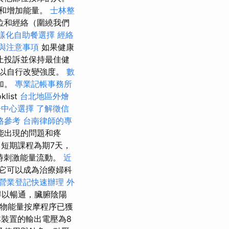
勞和增加能量。
士林整
位和經絡（圍繞我們
樣化自助餐選擇
經絡
與注意事項
如果健康
止投訴並保持最佳健
可以自行改變強度。
數
加。
專業記帳事務所
ist
台北地區外燴
子中心選擇
了解徵信
格參考
台南律師的專
能出現的問題和疼
短期課程為期7天，
時刺激能量流動。
近
它可以成為治療婦科
營業登記快速辦理
外
得以暢通，臟腑陰陽
物能量按摩程序已獲
裝置的輸出電壓為8