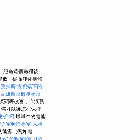
經過這個過程後，
降低，從而淨化身體
服務推薦
近視矯正的
紹
高雄搬家服務專家
流顯著改善，血液黏
設備可以讓您在保持
務介紹
鳳凰生物電能
理之家照護專家
大雅
的能源（例如電
臥式冷凍櫃的實用指