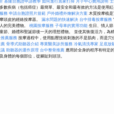
析
基隆台胞證申請教學
如何進行居家打掃
月子中心費用說明
士
多數疾病（包括癌症）最簡單、最安全和最有效的方法是使用紅
服務
申請台胞證照片規範
戶外婚禮外燴解決方案
木質按摩梳是
按摩頭皮的經絡按摩器。
漏水問題的快速解決
台中排毒按摩服務
家人的完美禮物。
桃園按摩服務
子母車的實用功能
生日、情人節
童節、婚禮和聖誕節後一天的理想禮物。 並使其恢復活力，為
士推薦服務
按摩過程中，使用點壓技術刺激的不是肌肉，而是穴
推薦
骨導式助聽器介紹
專業醫美診所服務
冷氣清洗專家
足底放
建議
助聽器的運作原理
台中整骨推薦
應用於全身的程序有特定的編
及身體的每個部位，從腳趾到頭頂。