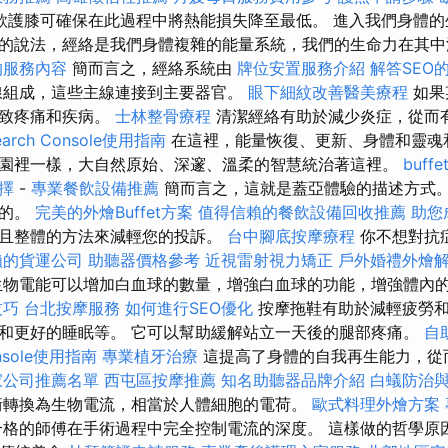
款護膝可確保在此過程中將熱能損失降至最低。 進入我們身體的
的說法，經絡是我們身體複雜的能量系統，我們的生命力在其
的服務內容
簡而言之，經絡系統由
牌位安置服務介紹
解答SEO
線組成，這些主線連接到主要器官。
眼下細紋改善醫美療程
如果
導致疼痛和疾病。
士林整骨療程
清潔經絡有助於減少炎症，從而
Search Console使用指南
在這裡，能量恢復、更新、身體和靈魂
園裡一樣，大自然原始、深邃、溫柔的智慧統治著這裡。
buf
擇
-
專業餐飲設備推薦
簡而言之，這就是蓋亞體驗的描述方式。
見的。
完美的外燴Buffet方案
值得信賴的餐飲設備回收推薦
助您
且整體的方法來減輕您的投訴。
台中腳底按摩療程
你不想對抗
賴的貨運公司
助聽器價格參考
近視雷射視力矯正
戶外婚禮外燴
物電能可以增加白血球的數量，增強白血球的功能，增強體內
技巧
台北按摩服務
如何進行SEO優化
按摩拖鞋有助於減輕疲勞和
和更好的睡眠等。 它可以幫助緩解站立一天後的腿部疼痛。
自
onsole使用指南
專業植牙治療
這提高了身體的自我再生能力，從
家公司推薦名單
西屯區按摩推薦
知名助聽器品牌介紹
白蟻防治
衝轉換為生物電流，相當於人體細胞的電荷。
歐式料理外燴方案
格的師傅在手術過程中完全控制電流的深度。 這樣做的哲學原