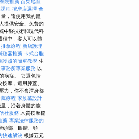
養院推薦
苗栗地區
習課程
按摩店選擇
全
力量，還使用我的體
人提供安全、免費的
統中醫技術和現代科
過程中，客人可以體
竹推拿療程
新店護理
輔聽器推薦
卡式台胞
換護照的簡單教學
生
士事務所專業服務
以
的病症。 它還包括
尖按摩，還用膝蓋、
壓力，你不會渾身都
推薦療程
家族墓設計
能量，沿著身體的能
信社服務
木質按摩梳
推薦
專業法律服務的
摩頭部、眼睛、頸
的快速解決
根據五元