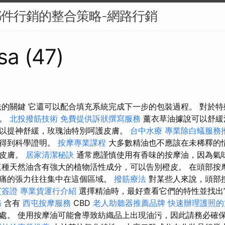
郵件行銷的整合策略-網路行銷
sa (47)
法的關鍵 它還可以配合填充系統完成下一步的包裝過程。 對於
油。
北投撥筋技術
免費提供訴狀撰寫服務
薰衣草油據說可以舒緩
以提神舒緩，玫瑰油特別呵護皮膚。
台中水療
專業除白蟻服務
未得到科學證明。
按摩專業課程
大多數精油也不應該在未稀釋的
激皮膚。
居家清潔秘訣
通常應謹慎使用有香味的按摩油，因為氣
種天然油含有強大的植物活性成分，可以告別橙皮。 在頭部按
痛的張力往往集中在這個區域。
撥筋療法
對某些人來說，頭部
賓簽證
專業貨運行介紹
選擇精油時，最好查看它們的特性並找​​
務
含有
西屯按摩服務
CBD
老人助聽器推薦品牌
快速辦理護照的
處。 使用按摩油可能會導致紡織品上出現油污，因此請務必確