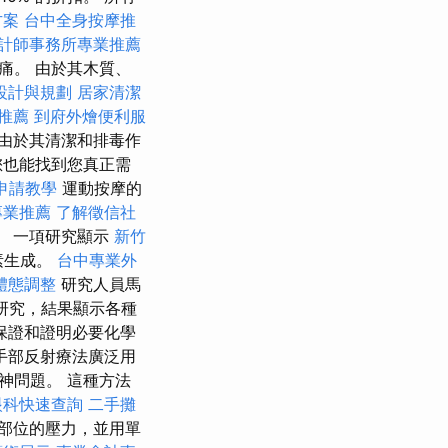
方案
台中全身按摩推
計師事務所專業推薦
痛。 由於其木質、
設計與規劃
居家清潔
拿推薦
到府外燴便利服
由於其清潔和排毒作
您也能找到您真正需
案申請教學
運動按摩的
專業推薦
了解徵信社
。 一項研究顯示
新竹
素生成。
台中專業外
體態調整
研究人員馬
的研究，結果顯示各種
保證和證明必要化學
手部反射療法廣泛用
神問題。 這種方法
眼科快速查詢
二手攤
部位的壓力，並用單