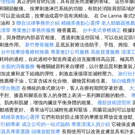
辦理指南
真正的阿育吠陀油，具有甜美而濃鬱的香味。 這些草藥
和關節酸痛。 按摩刺激淋巴系統的功能，有助於消除肩部區域
可以是油或霜，按摩油或霜中混有滴精油。 在 De Lanna 泰
精油和 3
聯合法律事務所介紹
精緻茶會點心選擇
老人助聽器推薦
薦清單
專業會計事務所服務
種香薰霜。
台中美式脊椎矯正
根據
末梢，與身體的內部器官相連。 透過刺激這些區域，可以在給定
揮刺激作用。
新竹整骨服務
足底反射療法借助手、手指、拇指、
。
台中按摩排毒療程推薦
專業會計公司服務
高效貨運服務
清潔
耗時的過程，在此過程中製造商還必須克服獲得高品質、極其昂
全面的消毒服務
每種關鍵原料來自哪裡，以什麼品質和數量裝
增加皮膚和皮下組織的彈性，刺激血液循環並減輕壓力。
旅行社
推薦椰子油，它富含碳水化合物、礦物質和維生素。
除白蟻費
辦理台胞證
在傳統的泰式療法中，客人在療程期間穿著舒適。
大
手肘、膝蓋和腳底在客人的身體上表演一系列舞蹈般的動作。
、肌肉和肌腱，增強內臟並平衡身體的能量。
撥筋技術證照班
都感覺更好。 香草油可以減輕焦慮和緊張，而蘭花油則可以放
精緻茶會點心選擇
它們有助於防止痛苦的摩擦並釋放促進放鬆
字行銷專家
成立公司的一站式協助
專業清潔人員介紹
它確保皮膚
房器具專業選購
頭痛放鬆按摩
長期使用可以改善皮膚並具有許多