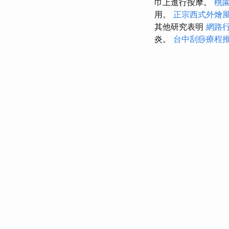
巾上進行按摩。
桃
用。
正宗西式外燴
其他研究表明
網路
炎。
台中刮痧療程