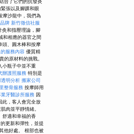
結合了它們的抗發炎
的緊張以及腳踝和眼
式按摩沙龍中，我們為
品牌
新竹徵信社服
針灸和指壓理論，腳
區域和相應的器官之間
拳頭、圓木棒和按摩
工的服務內容
優質精
貴的原材料的挑戰。
入小瓶子中並不重
代辦護照服務
特別是
用透明分析
搬家公司
里整骨服務
按摩師用
專業牙醫診所服務
因
因此，客人會完全放
鬆肌肉並平靜情緒。
、舒適和幸福的香
的更新和彈性，並提
其他好處。 根部也被