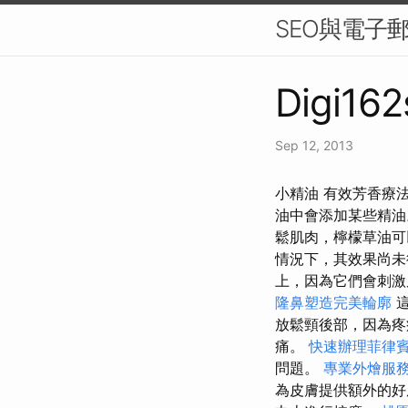
SEO與電子
Digi162
Sep 12, 2013
小精油 有效芳香療
油中會添加某些精
鬆肌肉，檸檬草油可
情況下，其效果尚
上，因為它們會刺
隆鼻塑造完美輪廓
這
放鬆頸後部，因為疼
痛。
快速辦理菲律
問題。
專業外燴服
為皮膚提供額外的好