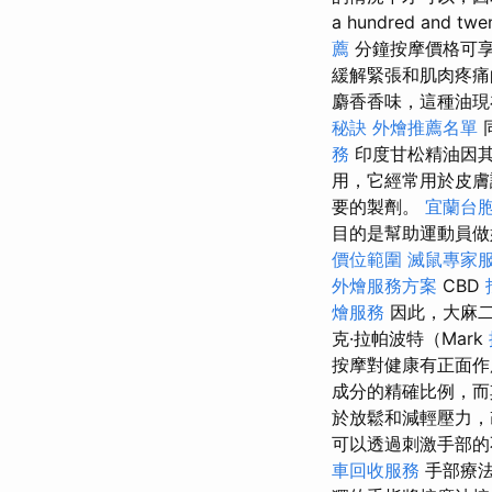
a hundred and twe
薦
分鐘按摩價格可
緩解緊張和肌肉疼痛
麝香香味，這種油現
秘訣
外燴推薦名單
務
印度甘松精油因
用，它經常用於皮膚
要的製劑。
宜蘭台
目的是幫助運動員做
價位範圍
滅鼠專家
外燴服務方案
CBD
燴服務
因此，大麻二
克·拉帕波特（Mark
按摩對健康有正面
成分的精確比例，而
於放鬆和減輕壓力，
可以透過刺激手部的
車回收服務
手部療