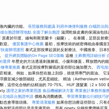
刺激內臟的功能。
長照服務與建議
到府外燴便利服務
白蟻防治與
高雄台胞證辦理地點
全面了解台胞證
滋潤乾燥皮膚的保濕油包括
摩
原產於印度、緬甸和斯里蘭卡（錫蘭）。 在泰國，足部反射療
受歡迎。
優質養護中心推薦
最初，按摩技術的絕密傳統由泰國皇
何快速辦理護照
泰式足部按摩起源於反射療法、中國推拿、日本
術。
提升網頁體驗的On Page SEO策略
這種
土葬費用詳細分析
的選擇
年歷史的方法透過刺激腳底、小腿和膝蓋，釋放體內的能
外燴專業推薦
泰式足部按摩對腳底的某些部位施加壓力。
西屯按
官相連。 例如，如果你想在臉上刮痧，就使用專門的面油。 它
並減少臉部細紋，尤其是細紋。 精油（Aetheroleum vetiv
這些化合物約佔精油的 70-75%。 HUF 護髮素（2 x 500 
ixty
護理之家的專業照護
食品機械解決方案
專業會計事務所服
台北地區台胞證申請
價格為消費總價。
學習專業數位行銷技巧
痛點也會導致頭痛。
專業清潔服務
如果你想治療這些部位，只有
放鬆這些部位是非常痛苦的。 所有 ninety 分鐘按摩價格可享 