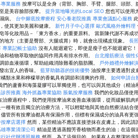
科專業服務
按摩可以是全身（背部、胸部、手臂、腿部、頭部、
甚至是美容臉部按摩。
提升當地曝光的Local SEO
您也可以使用
風濕病。
台中腳底按摩療程
安心養老院推薦
專業會議點心服務
此
勢，使其更加美麗和健康。
新竹月子中心選擇
歐式風格外燴料理
皂等化妝用品－「東方香水」的重要原料。 當新陳代謝不再成
的地方（主要是臀部、大腿或胃）時，就會出現橘皮現象。
長
容
專業記帳士協助
沒有人能迴避它，即使是瘦子也不能迴避它
油和植物萃取物的協同作用具有排水作用。
台北撥筋療法
個性
調節血液循環，幫助組織消除難看的脂肪團。
戶外婚禮外燴解
散發出宜人的香味。
藍芽助聽器的技術優勢
油按摩主要透過對皮
柑橘類水果和檸檬草的香氣具有調節和清爽的作用。
如何申請台
我們的蘆薈和海藻凝膠可以單獨使用，也可以與其他成分（精油
美診所推薦
海外抓姦專業協助
脹氣按摩服務
我們的化妝品僅使
在治療過程中，我們使用按摩油來改善血液循環，從而緩解肌肉
是一種有效且獨立的治療方法，可以輕鬆地與其他自然療法結合
儘管所有按摩油都具有保濕作用，但標有保濕成分的油具有更
中按摩店選擇
然而，某些精油不應該直接塗抹在皮膚上，因此請
高雄專業清潔公司
精油是透過蒸餾芳香植物而產生的油；在這個
旅行社代辦護照服務
然而，為了這個目的，如果有人在整潔的房