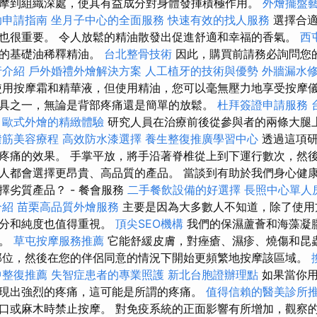
摩到組織深處，使其有益成分對身體發揮積極作用。
外燴擺盤
助申請指南
坐月子中心的全面服務
快速有效的找人服務
選擇合適
也很重要。 令人放鬆的精油散發出促進舒適和幸福的香氣。
西
型的基礎油稀釋精油。
台北整骨技術
因此，購買前請務必詢問您
行介紹
戶外婚禮外燴解決方案
人工植牙的技術與優勢
外牆漏水
用按摩霜和精華液，但使用精油，您可以毫無壓力地享受按摩儀
具之一，無論是背部疼痛還是簡單的放鬆。
杜拜簽證申請服務
歐式外燴的精緻體驗
研究人員在治療前後從參與者的兩條大腿
撥筋美容療程
高效防水漆選擇
養生整復推廣學習中心
透過這項研
疼痛的效果。 手掌平放，將手沿著脊椎從上到下運行數次，然後
人都會選擇更昂貴、高品質的產品。 當談到有助於我們身心健
擇劣質產品？ - 餐會服務
二手餐飲設備的好選擇
長照中心單人
介紹
苗栗高品質外燴服務
主要是因為大多數人不知道，除了使用
成分和純度也值得重視。
頂尖SEO機構
我們的保濕蘆薈和海藻凝
膜。
草屯按摩服務推薦
它能舒緩皮膚，對痤瘡、濕疹、燒傷和昆
部位，然後在您的伴侶同意的情況下開始更頻繁地按摩該區域。
中整復推薦
失智症患者的專業照護
新北台胞證辦理點
如果當你用
現出強烈的疼痛，這可能是所謂的疼痛。
值得信賴的醫美診所
口或麻木時禁止按摩。 對免疫系統的正面影響有所增加，觀察