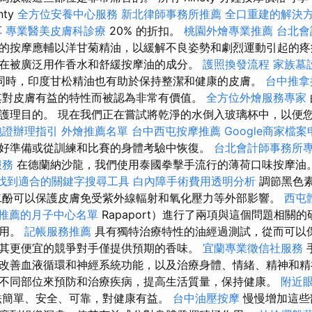
nty
全方位安養中心服務
新北律師事務所推薦
全口重建的解決
享
專業醫美皮膚科診療
20% 的折扣。
桃園外燴專業推薦
台北會
的按摩應輔以洋甘菊精油，以緩解不良姿勢和劇烈運動引起的疼
在被廣泛用作香水和舒緩按摩油的成分。
護照換發流程
家族墓
同時，印度甘松精油也有助於保持整潔和健康的皮膚。
台中推
其對皮膚有益的特性而被認為非常有價值。
全方位外燴服務專家
護理目的。 現在我們正在嘗試將乾淨的水倒入玻璃杯中，以便
胞證辦理指引
外燴推薦名單
台中西屯按摩推薦
Google商家檔
好準備或從訓練和比賽的身體考驗中恢復。
台北會計師事務所
服務
在德蘭納沙龍，我們使用泰國拳擊手流行的薄荷口味按摩油
找到適合的關鍵字搜尋工具
白內障手術費用透明分析
調節黑色
酚可以保護皮膚免受紫外線輻射和氧化壓力等外部影響。
西屯
推薦的月子中心名單
Rapaport）進行了兩項與這個問題相關
作用。
記帳服務推薦
具有獨特治療特性的油經過測試，從而可以
其更便宜的競爭對手僅提供預期的香味。
宜蘭專業徵信社服務
改善血液循環和神經系統功能，以及治療身體、情緒、精神和精
不同部位來預防和治療疾病，提高生活質量，保持健康。
附近
法簡單、安全、可靠，對健康有益。
台中油壓按摩
慢慢增加這些