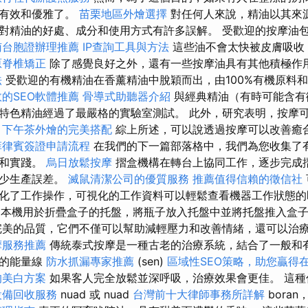
更有效和優雅了。
苗栗地區外燴選擇
對任何人來說，精油以其來
對精油的好處、成分和使用方式有許多誤解。 受歡迎的按摩油
南台胞證辦理推薦
IP查詢工具與方法
這些油不會太快被皮膚吸收
原脊椎矯正
除了感覺良好之外，還有一些按摩油具有其他積極作
法
受歡迎的有機精油在香薰精油中脫穎而出，由100%有機原料
的SEO軟體推薦
骨導式助聽器介紹
與經典精油（有時可能含有
特色精油經過了最嚴格的實驗室測試。 此外，研究表明，按摩
。
下午茶外燴的完美搭配
綜上所述，可以說透過按摩可以改善癒
菲律賓簽證申請流程
在我們的下一篇部落格中，我們為您收集了
巧和實踐。
烏日放鬆按摩
摺盒機構在轉台上協同工作，逐步完成
減少生產誤差。
滅鼠清潔公司的優質服務
推薦值得信賴的徵信社
化了工作操作，可視化的工作資料可以輕鬆查看機器工作狀態
本機用於折疊盒子的托盤，將瓶子放入托盤中並將托盤推入盒子
完美的品​​質，它們不僅可以幫助減輕壓力和改善情緒，還可以治
摩服務推薦
傳統泰式按摩是一種古老的治療系統，結合了一般和
體的能量線
防水抓漏專家推薦
(sen)
區域性SEO策略，助您贏得
的美白方案
如果客人完全放鬆並深呼吸，治療效果會更佳。 這種
設備回收服務
nuad 或 nuad
台灣前十大律師事務所詳解
bora