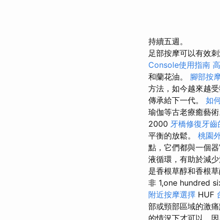
持續五週。
足部按摩可以有效
Console使用指南
和蘭花油。
腳部按
方法，如今越來越
傳承給下一代。
如
瑜伽等古老療癒藝
2000
牙橋修復牙齒
平衡的放鬆。
桃園
點，它們都與一個器
液循環，有助於減少浮腫
是香根草醇和香根草酮，
非 1,one hundred s
附近按摩選擇
HUF
部或頸部區域的激
的情況下才可以，因為