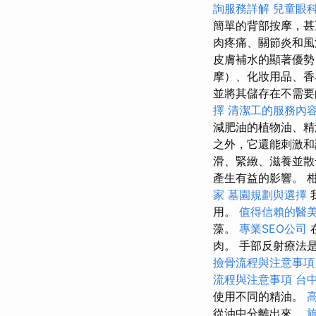
詢服務詳解
兒童眼
簡單的背部按摩，
肉疼痛、關節炎和
皮膚補水的顯著優
摩）、化妝用品、香
並將其儲存在不需要
擇
清潔工的服務內
減肥油的植物油、精
之外，它還能刺激和
滑、緊緻、滋養並
產生有益的影響。 
家
墓園規劃與選擇
用。
值得信賴的醫
藻。
專業SEO公司
肉。 手部反射療法
撿骨流程與注意事項
流程與注意事項
台
使用不同的精油。
從油中分離出來。