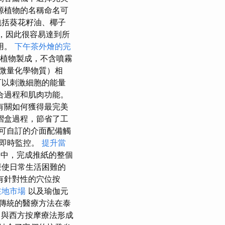
源植物的名稱命名可
包括葵花籽油、椰子
，因此很容易達到所
用。
下午茶外燴的完
和植物製成，不含噴霧
微量化學物質）相
可以刺激細胞的能量
合過程和肌肉功能。
有關如何獲得最完美
摺盒過程，節省了工
可自訂的介面配備觸
的即時監控。
提升當
中，完成推紙的整個
療使日常生活困難的
有針對性的穴位按
在地市場
以及瑜伽元
傳統的醫療方法在泰
n，與西方按摩療法形成