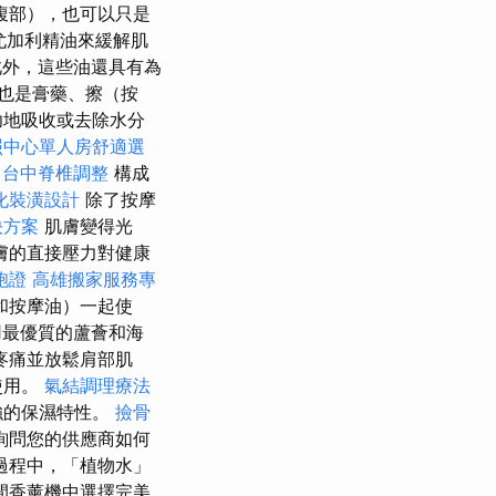
腹部），也可以只是
尤加利精油來緩解肌
外，這些油還具有為
也是膏藥、擦（按
功地吸收或去除水分
照中心單人房舒適選
！
台中脊椎調整
構成
化裝潢設計
除了按摩
決方案
肌膚變得光
膚的直接壓力對健康
胞證
高雄搬家服務專
和按摩油）一起使
用最優質的蘆薈和海
疼痛並放鬆肩部肌
使用。
氣結調理療法
強的保濕特性。
撿骨
詢問您的供應商如何
過程中，「植物水」
間香薰機中選擇完美