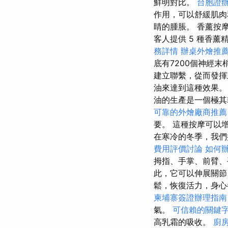
鮮明對比。
台胞證
作用，可以舒緩肌肉
睛的腫脹。 香薰按摩
客人提供 5 種香薰
務詳情
辦桌外燴推
底有7200個神經
建立聯繫，從而發
油來達到這種效果
油的生產是一個極其
可靠的外燴廠商推薦
要。 這種按摩可以
在寒冷的冬季，我們
費用評價討論
如何
拇指、手掌、前臂、
此，它可以伸展關節
鬆，恢復活力，身心
柬埔寨簽證辦理指南
氣。
可信賴的關鍵
高乳霜的吸收。
廚