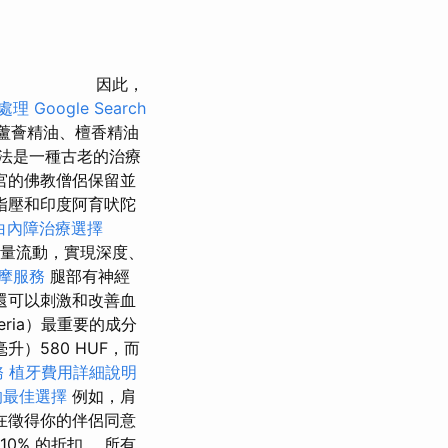
因此，
處理
Google Search
蘆薈精油、檀香精油
法是一種古老的治療
宮的佛教僧侶保留並
指壓和印度阿育吠陀
白內障治療選擇
量流動，實現深度、
摩服務
腿部有神經
還可以刺激和改善血
eria）最重要的成分
毫升）580 HUF，而
務
植牙費用詳細說明
的最佳選擇
例如，肩
在徵得你的伴侶同意
10% 的折扣。 所有