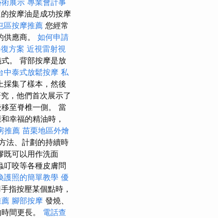
藝術展示
專業會計事
的按摩油是成功按摩
屯區按摩推薦
您經常
的供應商。
如何申請
修復方案
近視雷射視
式。 背部按摩是放
台中泰式放鬆按摩
私
上採集了樣本，然後
究，他們首次展示了
移至脊椎一側。 當
康和幸福的精油時，
房推薦
苗栗地區外燴
方法、計劃的持續時
膠既可以用作洗面
蟲叮咬等各種皮膚問
換護照的簡單教學
優
手指按壓某個點時，
推薦
腳部按摩
發燒、
的時間更長。
電話查