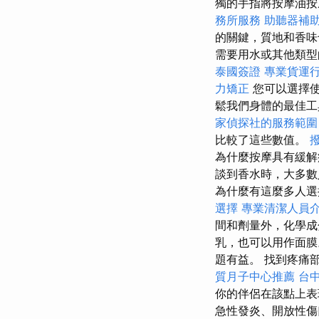
獨的手指將按摩油按
務所服務
助聽器補
的關鍵，質地和香味
需要用水或其他類
泰國簽證
專業貨運
力矯正
您可以選擇使
鬆我們身體的最佳工
家偵探社的服務範圍
比較了這些數值。
為什麼按摩具有緩解
談到香水時，大多數
為什麼有這麼多人選
選擇
專業清潔人員
間和劑量外，化學
乳，也可以用作面
題有益。 找到疼痛
質月子中心推薦
台
你的伴侶在該點上表
急性發炎、開放性傷