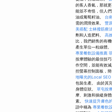
的客人香氣，那就
能並不奇怪，但人們
油或葡萄籽油。
台
需的潤滑效果。
豐
美搭配
士林撥筋療
劑和人造肥料。
高效
比，我們銷售的有機
產生單位—粒線體
專業餐飲設備推薦
按摩體驗的最佳技
作空間，並能有效
控螢幕控制面板，簡
地曝光的Local SEO
包裝生產。 由於其
身體症狀。
草屯按
摩、刺激和操縱身
素。
快速提升膚色
語中稱為
專業餐飲