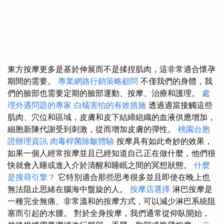
東方按摩更多是基於伸展而不是揉捏肌肉，這非常適合懷孕
期間的需要。
專業網路行銷策略顧問
不僅我們的身體，我
們的臉部也需要定期的臉部運動、按摩、治療和護理。
處
理外遇問題的專家
白蟻害怕的有效措施
透過適當接觸這些
肌肉、穴位和區域，皮膚和皮下結締組織的血液供應增加，
細胞新陳代謝受到刺激，從而增加皮膚的彈性。
桃園台胞
證辦理資訊
肉毒桿菌除皺體驗
按摩具有如此奇妙的效果，
如果一個人經常按摩並且已經知道自己正在做什麼，他們很
快就會入睡或進入介於清醒和睡眠之間的冥想狀態。
什麼
是搜尋引擎？
它特別適合那些思考很多並且即使在晚上也
無法阻止思緒在腦海中盤旋的人。
按摩店選擇
淋巴按摩是
一種完全無痛、非常溫和的按摩方式，可以減少淋巴系統阻
塞而引起的水腫。 對於全身按摩，我們通常從仰臥開始，