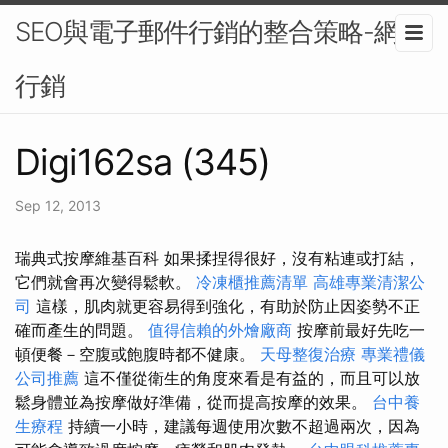
SEO與電子郵件行銷的整合策略-網路
行銷
Digi162sa (345)
Sep 12, 2013
瑞典式按摩維基百科 如果揉捏得很好，沒有粘連或打結，
它們就會再次變得鬆軟。
冷凍櫃推薦清單
高雄專業清潔公
司
這樣，肌肉就更容易得到強化，有助於防止因姿勢不正
確而產生的問題。
值得信賴的外燴廠商
按摩前最好先吃一
頓便餐－空腹或飽腹時都不健康。
天母整復治療
專業禮儀
公司推薦
這不僅從衛生的角度來看是有益的，而且可以放
鬆身體並為按摩做好準備，從而提高按摩的效果。
台中養
生療程
持續一小時，建議每週使用次數不超過兩次，因為