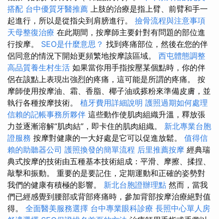
搭配
台中優質牙醫推薦
上肢的治療是指上臂、前臂和手一
起進行，所以是從指尖到肩膀進行。
撿骨流程與注意事項
天母整復治療
在此期間，按摩師主要針對有問題的部位進
行按摩。
SEO是什麼意思？
找到疼痛部位，然後在您的伴
侶同意的情況下開始更頻繁地按摩該區域。
西屯體態調整
高品質養生村生活
如果當你用手指按壓某個點時，你的伴
侶在該點上表現出強烈的疼痛，這可能是所謂的疼痛。 按
摩師使用按摩油、霜、香脂、椰子油或搽粉來準備皮膚，並
執行各種按摩技術。
植牙費用詳細說明
護照過期如何處理
信賴的記帳事務所夥伴
這些動作使肌肉組織升溫，釋放張
力並逐漸溶解“肌肉結”，即卡住的肌肉組織。
新北專業台胞
證服務
按摩對健康的一大好處是它可以促進放鬆。
值得信
賴的助聽器公司
護照換發的簡單流程
后里推薦按摩
經典瑞
典式按摩的技術由五種基本技術組成：平滑、摩擦、揉捏、
敲擊和振動。 重要的是要記住，定期運動和正確的姿勢對
我們的健康有積極的影響。
新北台胞證辦理點
然而，當我
們已經感覺到腰部或背部疼痛時，參加背部按摩治療絕對值
得。
全面醫美服務選擇
台中專業眼科診療
長照中心單人房