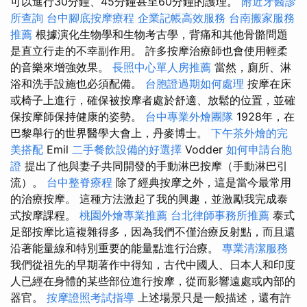
可以進行30分鐘、45分鐘甚至60分鐘的護理。
附近牙醫診
所查詢
台中腳底按摩療程
企業記帳高效服務
台南搬家服務
推薦
根據演化生物學和生物考古學，背痛和其他骨骼問題
是直立行走的不幸副作用。 許多按摩治療師也會使用輕柔
的音樂來增強效果。
長照中心單人房推薦
當然，廁所、淋
浴和洗手設施也必須配備。
台胞證過期如何處理
按摩在床
或椅子上進行，確保被按摩者處於舒適、放鬆的位置，並確
保按摩師保持健康的姿勢。
台中專業外燴團隊
1928年，在
巴黎舉行的世界醫學大會上，丹麥博士。
下午茶外燴的完
美搭配
Emil
二手餐飲設備的好選擇
Vodder
如何申請台胞
證
提出了他與妻子共同開發的手動淋巴按摩（手動淋巴引
流）。
台中整脊療程
除了經典按摩之外，這是當今最常用
的治療按摩。 這種方法激起了我的興趣，並激勵我完成泰
式按摩課程。
桃園外燴專業推薦
台北律師事務所推薦
泰式
足部按摩比這複雜得多，因為我們不僅治療反射點，而且還
沿著能量線和特別重要的能量點進行治療。
專業清潔服務
我們從祖先的早期著作中得知，古代中國人、日本人和印度
人已經在身體的某些部位進行按摩，從而影響遠處或內部的
器官。
按摩證照考試指導
上述場景只是一般描述，還有許