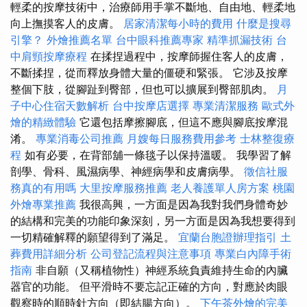
輕柔的按摩技術中，治療師用手掌不斷地、自由地、輕柔地
向上撫摸客人的皮膚。
居家清潔每小時的費用
什麼是搜尋
引擎？
外燴推薦名單
台中眼科推薦專家
精準抓漏技術
台
中肩頸按摩療程
在揉捏過程中，按摩師握住客人的皮膚，
不斷揉捏，從而釋放身體大量的僵硬和緊張。 它涉及按摩
整個下肢，從腳趾到臀部，但也可以擴展到臀部肌肉。
月
子中心住宿天數解析
台中按摩店選擇
專業清潔服務
歐式外
燴的精緻體驗
它還包括摩擦腳底，但這不應與腳底按摩混
淆。
專業消毒公司推薦
月嫂每日服務費用參考
士林整復療
程
如有必要，在背部舖一條毯子以保持溫暖。 我學習了解
剖學、骨科、風濕病學、神經病學和皮膚病學。
徵信社服
務真的有用嗎
大里按摩服務推薦
老人養護單人房方案
桃園
外燴專業推薦
我很高興，一方面是因為我對我們身體奇妙
的結構和完美的功能印象深刻，另一方面是因為我想要得到
一切精確解釋的願望得到了滿足。
宜蘭台胞證辦理指引
土
葬費用詳細分析
公司登記流程與注意事項
專業白內障手術
指南
非自願（又稱植物性）神經系統負責維持生命的內臟
器官的功能。 但平滑時不要忘記正確的方向，對應於肉眼
觀察時的順時針方向（即結腸方向）。
下午茶外燴的完美