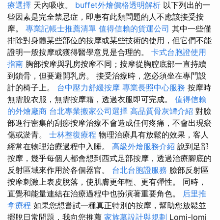
療選擇
天內吸收。
buffet外燴價格透明解析
以下列出的一
些因素是完全禁忌症，即患有此類問題的人不應該接受按
摩。
專業記帳士推薦清單
值得信賴的貨運公司
其中一些僅
排除對身體某些部位的按摩或某些技術的使用，但它們不能
證明一般按摩或獲得醫學意見是合理的。
卡式台胞證使用
指南
胸部按摩與乳房按摩不同；按摩從胸腔底部一直持續
到鎖骨，但要避開乳房。 接受治療時，您必須坐在專門設
計的椅子上。
台中壓力舒緩按摩
專業長照中心服務
按摩時
無需脫衣服，無需按摩霜，透過衣服即可完成。
值得信賴
的外燴廠商
台北專業搬家公司選擇
高品質骨灰罈介紹
對臉
部進行密集的刮痧按摩治療不會造成任何疼痛，不會出現瘀
傷或淤青。
士林整復療程
物理治療具有放鬆的效果，客人
經常在物理治療過程中入睡。
高級外燴服務介紹
說到足部
按摩，幾乎每個人都會想到西式足部按摩，透過治療腳底的
反射區域來作用於各個器官。
台北台胞證服務
臉部反射區
按摩刺激上表皮脫落，使肌膚更年輕、更有彈性。 同時，
直覺和能量連結在治療過程中也扮演著重要角色。
后里推
拿療程
如果您想嘗試一種真正特別的按摩，幫助您放鬆並
擺脫日常問題，我向您推薦
家族墓設計與規劃
Lomi-lomi