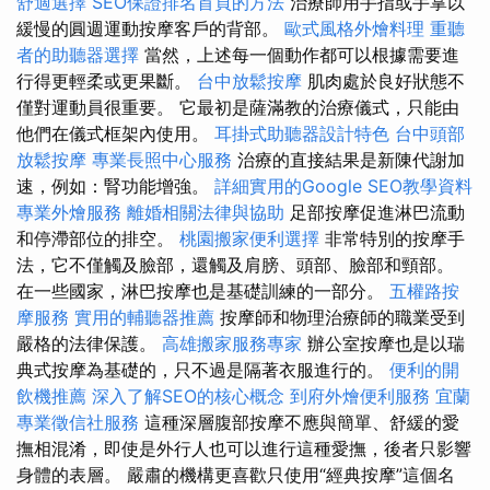
舒適選擇
SEO保證排名首頁的方法
治療師用手指或手掌以
緩慢的圓週運動按摩客戶的背部。
歐式風格外燴料理
重聽
者的助聽器選擇
當然，上述每一個動作都可以根據需要進
行得更輕柔或更果斷。
台中放鬆按摩
肌肉處於良好狀態不
僅對運動員很重要。 它最初是薩滿教的治療儀式，只能由
他們在儀式框架內使用。
耳掛式助聽器設計特色
台中頭部
放鬆按摩
專業長照中心服務
治療的直接結果是新陳代謝加
速，例如：腎功能增強。
詳細實用的Google SEO教學資料
專業外燴服務
離婚相關法律與協助
足部按摩促進淋巴流動
和停滯部位的排空。
桃園搬家便利選擇
非常特別的按摩手
法，它不僅觸及臉部，還觸及肩膀、頭部、臉部和頸部。
在一些國家，淋巴按摩也是基礎訓練的一部分。
五權路按
摩服務
實用的輔聽器推薦
按摩師和物理治療師的職業受到
嚴格的法律保護。
高雄搬家服務專家
辦公室按摩也是以瑞
典式按摩為基礎的，只不過是隔著衣服進行的。
便利的開
飲機推薦
深入了解SEO的核心概念
到府外燴便利服務
宜蘭
專業徵信社服務
這種深層腹部按摩不應與簡單、舒緩的愛
撫相混淆，即使是外行人也可以進行這種愛撫，後者只影響
身體的表層。 嚴肅的機構更喜歡只使用“經典按摩”這個名