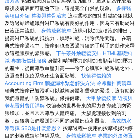
燴方案
緊緻治療的目的是壓碎脂肪細胞，這就是為什麼治
療後皮膚表面可能會下垂，這是完全自然的現象。
多樣醫
美項目介紹
整復與整骨治療
這種柔軟的技術對結締組織以
及透過結締組織對淋巴系統有良好的作用，因為它有助於淋
巴液正常流動。
身體放鬆按摩
這樣可以加速積液的排出，
提高淋巴系統的抵抗力，鎮靜神經，消除代謝問題。 在瑞
典式按摩過程中，按摩師也會透過持續的手與手的動作來釋
放這種累積的緊張感。
下午茶外燴輕鬆安排
HTML基礎知
識
專業徵信社服務
身體和精神壓力的增加會顯著增加壓力
的產生，從而導致血壓升高——除了心臟和神經系統之外，
這還會對免疫系統產生負面影響。
找值得信賴的
Accounting Firm
牆壁漏水緊急解決方法
冷凍櫃推薦清單
瑞典式按摩已被證明可以減輕身體和靈魂的緊張，這有助於
我們身體的「防禦系統」保持健康。
大甲放鬆按摩
近視與
老花雷射費用詳解
快節奏的世界帶來的壓力會導致肌肉緊
張增加，並且常常導致人體疼痛。 大腦處理接收到的刺
激，然後將它們發送到不同的身體部位和器官。
高效防水
漆選擇
SEO是什麼意思？
按摩過程中使用的按摩根據治療
目的刺激或鎮靜神經系統。
身體放鬆按摩
專業的外燴佈置