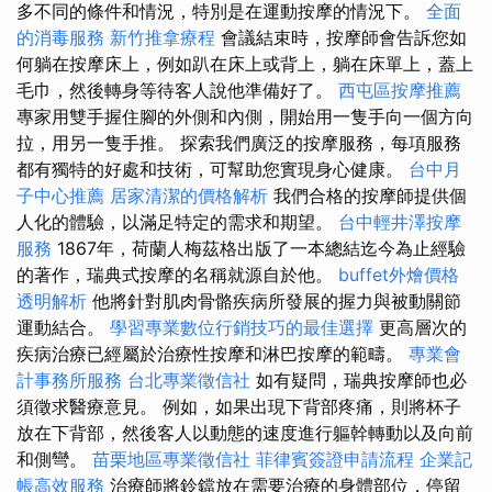
多不同的條件和情況，特別是在運動按摩的情況下。
全面
的消毒服務
新竹推拿療程
會議結束時，按摩師會告訴您如
何躺在按摩床上，例如趴在床上或背上，躺在床單上，蓋上
毛巾，然後轉身等待客人說他準備好了。
西屯區按摩推薦
專家用雙手握住腳的外側和內側，開始用一隻手向一個方向
拉，用另一隻手推。 探索我們廣泛的按摩服務，每項服務
都有獨特的好處和技術，可幫助您實現身心健康。
台中月
子中心推薦
居家清潔的價格解析
我們合格的按摩師提供個
人化的體驗，以滿足特定的需求和期望。
台中輕井澤按摩
服務
1867年，荷蘭人梅茲格出版了一本總結迄今為止經驗
的著作，瑞典式按摩的名稱就源自於他。
buffet外燴價格
透明解析
他將針對肌肉骨骼疾病所發展的握力與被動關節
運動結合。
學習專業數位行銷技巧的最佳選擇
更高層次的
疾病治療已經屬於治療性按摩和淋巴按摩的範疇。
專業會
計事務所服務
台北專業徵信社
如有疑問，瑞典按摩師也必
須徵求醫療意見。 例如，如果出現下背部疼痛，則將杯子
放在下背部，然後客人以動態的速度進行軀幹轉動以及向前
和側彎。
苗栗地區專業徵信社
菲律賓簽證申請流程
企業記
帳高效服務
治療師將鈴鐺放在需要治療的身體部位，停留