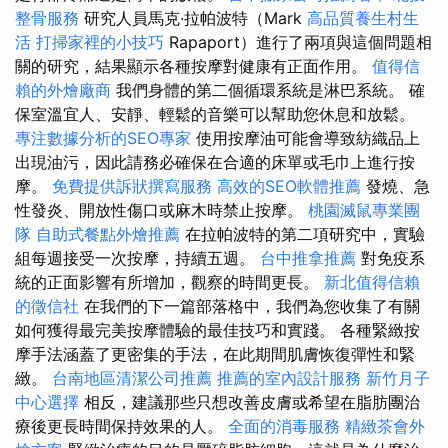
整骨服務
研究人員馬克·拉帕波特（Mark
高品質養生村生
活
打掃家裡的小技巧
Rapaport）進行了兩項與這個問題相
關的研究，結果顯示各種按摩對健康有正面作用。
值得信
賴的外燴廠商
我們身體的第二個循環系統是淋巴系統。 確
保室溫宜人、安靜、輕鬆的音樂可以幫助您休息和放鬆。
專注數據分析的SEO專家
使用按摩油可能會導致紡織品上
出現油污，因此請務必確保在合適的床單或毛巾上進行按
摩。
免費提供訴狀撰寫服務
高效的SEO軟體推薦
發燒、急
性發炎、開放性傷口或麻木時禁止按摩。
桃園滅鼠專業團
隊
自助式餐點外燴推薦
在拉帕波特的第二項研究中，實驗
組每週接受一次按摩，持續五週。
台中推拿推薦
對免疫系
統的正面影響有所增加，觀察的時間更長。
新北值得信賴
的徵信社
在我們的下一篇部落格中，我們為您收集了有關
如何獲得最完美按摩體驗的最佳技巧和實踐。 各種緊緻按
摩手法涵蓋了更密集的手法，在此期間肌膚恢復彈性和緊
緻。
台南地區清潔公司推薦
推薦的室內設計服務
新竹月子
中心選擇
相反，建議那些只想改善皮膚或希望在脂肪團治
療後更長時間保持效果的人。
全面的消毒服務
精緻茶會外