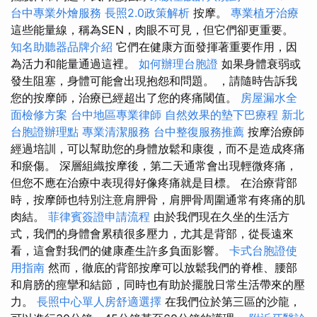
台中專業外燴服務
長照2.0政策解析
按摩。
專業植牙治療
這些能量線，稱為SEN，肉眼不可見，但它們卻更重要。
知名助聽器品牌介紹
它們在健康方面發揮著重要作用，因
為活力和能量通過這裡。
如何辦理台胞證
如果身體衰弱或
發生阻塞，身體可能會出現抱怨和問題。 ，請隨時告訴我
您的按摩師，治療已經超出了您的疼痛閾值。
房屋漏水全
面檢修方案
台中地區專業律師
自然效果的墊下巴療程
新北
台胞證辦理點
專業清潔服務
台中整復服務推薦
按摩治療師
經過培訓，可以幫助您的身體放鬆和康復，而不是造成疼痛
和瘀傷。 深層組織按摩後，第二天通常會出現輕微疼痛，
但您不應在治療中表現得好像疼痛就是目標。 在治療背部
時，按摩師也特別注意肩胛骨，肩胛骨周圍通常有疼痛的肌
肉結。
菲律賓簽證申請流程
由於我們現在久坐的生活方
式，我們的身體會累積很多壓力，尤其是背部，從長遠來
看，這會對我們的健康產生許多負面影響。
卡式台胞證使
用指南
然而，徹底的背部按摩可以放鬆我們的脊椎、腰部
和肩膀的痙攣和結節，同時也有助於擺脫日常生活帶來的壓
力。
長照中心單人房舒適選擇
在我們位於第三區的沙龍，