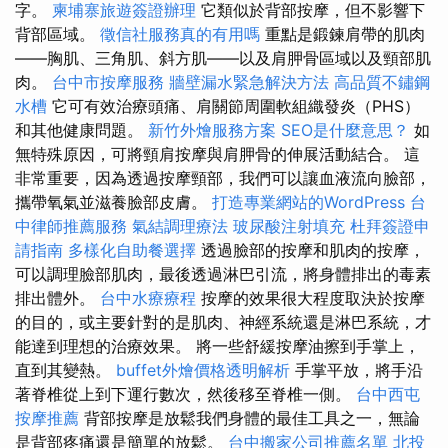
字。
柬埔寨旅遊簽證辦理
它類似於背部按摩，但不影響下
背部區域。
徵信社服務真的有用嗎
重點是鍛鍊肩帶的肌肉
——胸肌、三角肌、斜方肌——以及肩胛骨區域以及頸部肌
肉。
台中市按摩服務
牆壁漏水緊急解決方法
高品質不鏽鋼
水槽
它可有效治療頭痛、肩關節周圍軟組織發炎（PHS）
和其他健康問題。
新竹外燴服務方案
SEO是什麼意思？
如
無特殊原因，可將頸肩按摩與肩胛骨的伸展活動結合。 這
非常重要，因為透過按摩頸部，我們可以讓血液流向臉部，
攜帶氧氣並滋養臉部皮膚。
打造專業網站的WordPress
台
中律師推薦服務
氣結調理療法
玻尿酸注射填充
杜拜簽證申
請指南
多樣化自助餐選擇
透過臉部的按摩和肌肉的按摩，
可以調理臉部肌肉，最後透過淋巴引流，將身體排出的毒素
排出體外。
台中水療療程
按摩的效果很大程度取決於按摩
的目的，或主要針對的是肌肉、神經系統還是淋巴系統，才
能達到理想的治療效果。 將一些舒緩按摩油擦到手掌上，
直到其變熱。
buffet外燴價格透明解析
手掌平放，將手沿
著脊椎從上到下運行數次，然後移至脊椎一側。
台中西屯
按摩推薦
背部按摩是放鬆我們身體的最佳工具之一，無論
是背部疼痛還是簡單的放鬆。
台中搬家公司推薦名單
北投