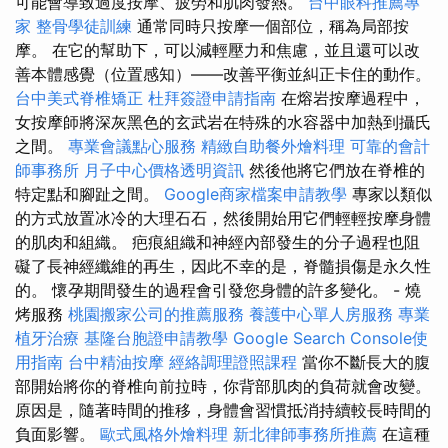
可能會導致過度按摩、疲勞和肌肉發熱。
台中眼科推薦專
家
整骨學徒訓練
通常同時只按摩一個部位，稱為局部按
摩。 在它的幫助下，可以減輕壓力和焦慮，並且還可以改
善本體感覺（位置感知）——改善平衡並糾正卡住的動作。
台中美式脊椎矯正
杜拜簽證申請指南
在熔岩按摩過程中，
女按摩師將深灰黑色的玄武岩在特殊的水容器中加熱到攝氏
之間。
專業會議點心服務
精緻自助餐外燴料理
可靠的會計
師事務所
月子中心價格透明資訊
然後他將它們放在脊椎的
特定點和腳趾之間。
Google商家檔案申請教學
專家以類似
的方式放置冰冷的大理石石，然後開始用它們輕輕按摩身體
的肌肉和組織。 疤痕組織和神經內部發生的分子過程也阻
礙了長神經纖維的再生，因此不幸的是，脊髓損傷是永久性
的。 懷孕期間發生的過程會引發您身體的許多變化。 - 燒
烤服務
桃園搬家公司的推薦服務
養護中心單人房服務
專業
植牙治療
基隆台胞證申請教學
Google Search Console使
用指南
台中精油按摩
經絡調理證照課程
當你不斷長大的腹
部開始將你的脊椎向前拉時，你背部肌肉的負荷就會改變。
原因是，隨著時間的推移，身體會習慣抵消持續較長時間的
負面影響。
歐式風格外燴料理
新北律師事務所推薦
在這種