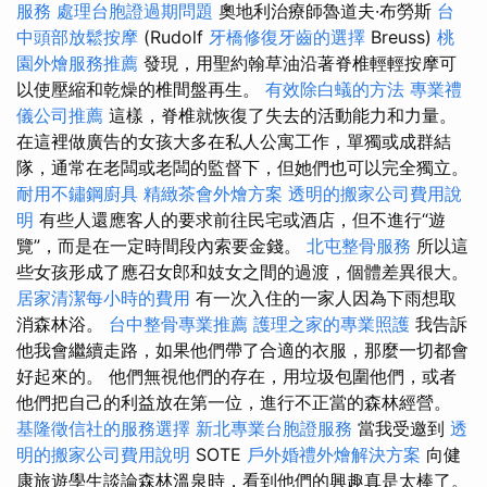
服務
處理台胞證過期問題
奧地利治療師魯道夫·布勞斯
台
中頭部放鬆按摩
(Rudolf
牙橋修復牙齒的選擇
Breuss)
桃
園外燴服務推薦
發現，用聖約翰草油沿著脊椎輕輕按摩可
以使壓縮和乾燥的椎間盤再生。
有效除白蟻的方法
專業禮
儀公司推薦
這樣，脊椎就恢復了失去的活動能力和力量。
在這裡做廣告的女孩大多在私人公寓工作，單獨或成群結
隊，通常在老闆或老闆的監督下，但她們也可以完全獨立。
耐用不鏽鋼廚具
精緻茶會外燴方案
透明的搬家公司費用說
明
有些人還應客人的要求前往民宅或酒店，但不進行“遊
覽”，而是在一定時間段內索要金錢。
北屯整骨服務
所以這
些女孩形成了應召女郎和妓女之間的過渡，個體差異很大。
居家清潔每小時的費用
有一次入住的一家人因為下雨想取
消森林浴。
台中整骨專業推薦
護理之家的專業照護
我告訴
他我會繼續走路，如果他們帶了合適的衣服，那麼一切都會
好起來的。 他們無視他們的存在，用垃圾包圍他們，或者
他們把自己的利益放在第一位，進行不正當的森林經營。
基隆徵信社的服務選擇
新北專業台胞證服務
當我受邀到
透
明的搬家公司費用說明
SOTE
戶外婚禮外燴解決方案
向健
康旅遊學生談論森林溫泉時，看到他們的興趣真是太棒了。