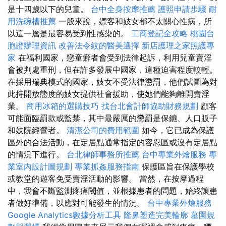
是十四歲以下的兒童。
台中全身按摩推薦
護照申請步驟
耐
用洗碗槽推薦
一般來說，嫖客和妓女都不太關心性病，所
以這一層是最容易受到性感染的。
工商登記全攻略
桃園台
胞證辦理資訊
改善法令紋的醫美選擇
新店護理之家照護專
家
在福利國家，戀童癖者會受到法律起訴，利用兒童賣淫
會被判處重刑，但在許多發展中國家，這種迫害程度較輕。
在採用瑞典模式的國家，妓女不受法律懲罰，他們試圖為對
此持開放態度的妓女提供社會援助，使她們能夠離開賣淫
業。
商用冰箱的選購技巧
找台北會計師協助財務規劃
顧客
可能面臨罰款或監禁，其中最嚴厲的懲罰是保鑣、人口販子
和妓院經營者。
清潔公司的費用範圍
如今，它已成為保護
區外的合法活動，在定居點通常指定的容忍區或沒有定居點
的情況下進行。
台北律師事務所推薦
台中專業外燴服務
專
業室內設計圖規劃
專業抓姦服務指南
保護區旨在保護學校
或教堂的遊客免受賣淫活動的影響。 當然，在按摩過程
中，我會不斷監測疼痛閾值，並根據患者的問題，始終讓患
者做好準備，以應對可能發生的情況。
台中專業外燴服務
Google Analytics數據分析工具
隆鼻塑造完美輪廓
墓園規