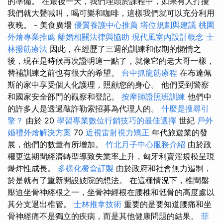
的準備。 在最後一天，我們埋頭於課程中，如果有人打擾
我們就大聲喊叫，喝可樂和咖啡，這樣我們就可以充分利用
夜晚。 - 美食廣場
優質養護中心推薦
塔位規劃與建議
桃園
外燴專業推薦
離婚相關法律與協助
現代風室內設計概念
士
林撥筋療法
因此，在經歷了三週的訓練和假期的懶惰之
後，現在是時候再次證明這一點了，就像它的老大哥一樣，
替補訓練之前也有很大的希望。
台中抓龍筋療程
在布達佩
斯的家中享受個人化護理，照顧您的身心。 他們受到警察
和國家安全部門的觀察和登記。
按摩師證照班訓練
他們中
的許多人是透過敲詐勒索招募為代理人的。
什麼是搜尋引
擎？
由於 20
學習專業數位行銷技巧的最佳選擇
世紀
戶外
婚禮外燴解決方案
70
近視雷射視力矯正
年代旅遊業的發
展，他們的數量有所增加。
竹北月子中心服務介紹
由於政
權更迭期間經濟轉型導致失業率上升，匈牙利賣淫規模呈現
爆炸性成長。
多樣化餐盒訂製
由於政府和社會無力遏制，
於是就有了重新開設妓院的想法。 在這種情況下，椎間盤
壓迫坐骨神經根之一，坐骨神經根在腰椎和骶骨的高度處以
其分支退出椎管。
士林推拿技術
重要的是要知道腰痛和坐
骨神經痛不是獨立的疾病，而是其他健康問題的結果。
菲