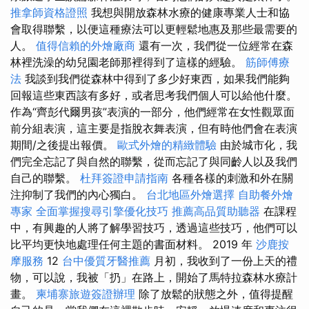
推拿師資格證照
我想與開放森林水療的健康專業人士和協
會取得聯繫，以便這種療法可以更輕鬆地惠及那些最需要的
人。
值得信賴的外燴廠商
還有一次，我們從一位經常在森
林裡洗澡的幼兒園老師那裡得到了這樣的經驗。
筋師傅療
法
我談到我們從森林中得到了多少好東西，如果我們能夠
回報這些東西該有多好，或者思考我們個人可以給他什麼。
作為“齊彭代爾男孩”表演的一部分，他們經常在女性觀眾面
前分組表演，這主要是指脫衣舞表演，但有時他們會在表演
期間/之後提出報價。
歐式外燴的精緻體驗
由於城市化，我
們完全忘記了與自然的聯繫，從而忘記了與同齡人以及我們
自己的聯繫。
杜拜簽證申請指南
各種各樣的刺激和外在關
注抑制了我們的內心獨白。
台北地區外燴選擇
自助餐外燴
專家
全面掌握搜尋引擎優化技巧
推薦高品質助聽器
在課程
中，有興趣的人將了解學習技巧，透過這些技巧，他們可以
比平均更快地處理任何主題的書面材料。 2019 年
沙鹿按
摩服務
12
台中優質牙醫推薦
月初，我收到了一份上天的禮
物，可以說，我被「扔」在路上，開始了馬特拉森林水療計
畫。
柬埔寨旅遊簽證辦理
除了放鬆的狀態之外，值得提醒