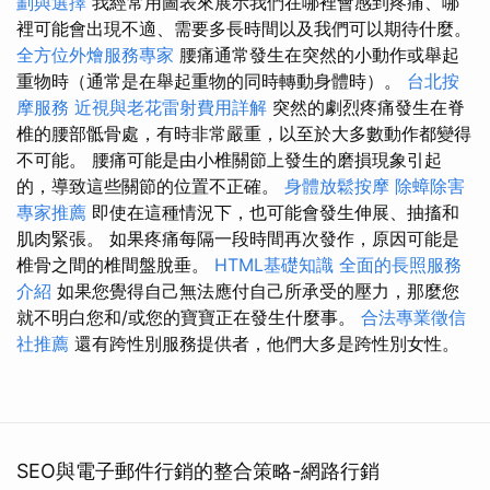
劃與選擇
我經常用圖表來展示我們在哪裡會感到疼痛、哪
裡可能會出現不適、需要多長時間以及我們可以期待什麼。
全方位外燴服務專家
腰痛通常發生在突然的小動作或舉起
重物時（通常是在舉起重物的同時轉動身體時）。
台北按
摩服務
近視與老花雷射費用詳解
突然的劇烈疼痛發生在脊
椎的腰部骶骨處，有時非常嚴重，以至於大多數動作都變得
不可能。 腰痛可能是由小椎關節上發生的磨損現象引起
的，導致這些關節的位置不正確。
身體放鬆按摩
除蟑除害
專家推薦
即使在這種情況下，也可能會發生伸展、抽搐和
肌肉緊張。 如果疼痛每隔一段時間再次發作，原因可能是
椎骨之間的椎間盤脫垂。
HTML基礎知識
全面的長照服務
介紹
如果您覺得自己無法應付自己所承受的壓力，那麼您
就不明白您和/或您的寶寶正在發生什麼事。
合法專業徵信
社推薦
還有跨性別服務提供者，他們大多是跨性別女性。
SEO與電子郵件行銷的整合策略-網路行銷