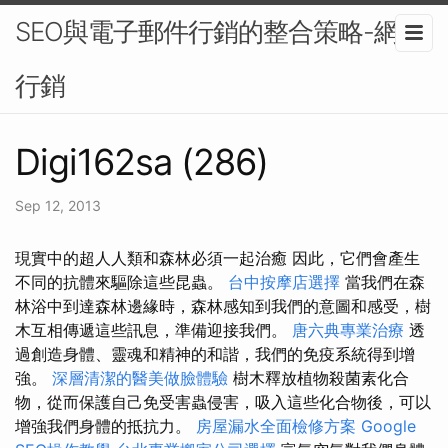
SEO與電子郵件行銷的整合策略-網路
行銷
Digi162sa (286)
Sep 12, 2013
現實中的超人人類和森林必須一起治癒 因此，它們會產生
不同的抗體來驅除這些昆蟲。
台中按摩店選擇
當我們在森
林浴中到達森林邊緣時，森林感知到我們的意圖和感受，樹
木互相傳遞這些訊息，準備迎接我們。
唐六典專業治療
透
過創造身體、靈魂和精神的和諧，我們的免疫系統得到增
強。
深層清潔的醫美做臉體驗
樹木釋放植物殺菌素化合
物，從而保護自己免受害蟲侵害，吸入這些化合物後，可以
增強我們身體的抵抗力。
房屋漏水全面檢修方案
Google