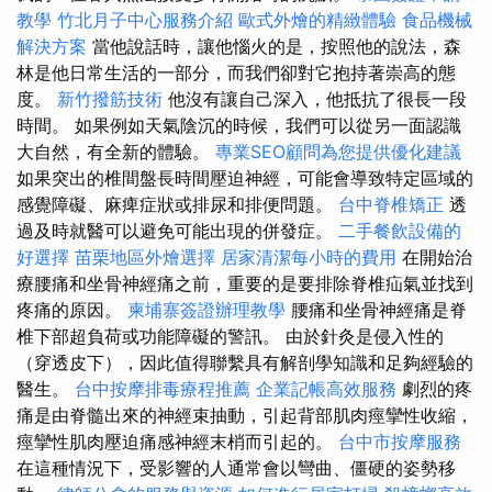
教學
竹北月子中心服務介紹
歐式外燴的精緻體驗
食品機械
解決方案
當他說話時，讓他惱火的是，按照他的說法，森
林是他日常生活的一部分，而我們卻對它抱持著崇高的態
度。
新竹撥筋技術
他沒有讓自己深入，他抵抗了很長一段
時間。 如果例如天氣陰沉的時候，我們可以從另一面認識
大自然，有全新的體驗。
專業SEO顧問為您提供優化建議
如果突出的椎間盤長時間壓迫神經，可能會導致特定區域的
感覺障礙、麻痺症狀或排尿和排便問題。
台中脊椎矯正
透
過及時就醫可以避免可能出現的併發症。
二手餐飲設備的
好選擇
苗栗地區外燴選擇
居家清潔每小時的費用
在開始治
療腰痛和坐骨神經痛之前，重要的是要排除脊椎疝氣並找到
疼痛的原因。
柬埔寨簽證辦理教學
腰痛和坐骨神經痛是脊
椎下部超負荷或功能障礙的警訊。 由於針灸是侵入性的
（穿透皮下），因此值得聯繫具有解剖學知識和足夠經驗的
醫生。
台中按摩排毒療程推薦
企業記帳高效服務
劇烈的疼
痛是由脊髓出來的神經束抽動，引起背部肌肉痙攣性收縮，
痙攣性肌肉壓迫痛感神經末梢而引起的。
台中市按摩服務
在這種情況下，受影響的人通常會以彎曲、僵硬的姿勢移