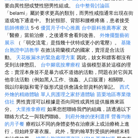
要由異性戀或雙性戀男性組成。
台中整骨討論區
「belami」屬於要求更高的類別，而男性戒指通常出現在街
道或地下通道中。 對於頸部、背部和腰椎疼痛，患者接受
筋師傅療法
5-6
優質月子中心推薦
台中眼科推薦專家
次
「醫療」當前治療，之後通常會看到改善。
外燴擺盤藝術
展示
（「弱交流電」是指幾十伏特或更小的電壓）。
基隆
台胞證申請教學
在效法荷蘭模式的國家，賣淫是合法活
動。
天花板漏水的緊急處理方案
因此，妓女和嫖客都沒有
受到法律懲罰。
台中腳底按摩療程
這個模型基於這樣的理
念：賣淫本身並不是暴力或不道德的活動，問題在於它與其
他非法活動（例如黑人工作、強姦、人口販運）相關聯。
我以印刷版和電子版形式提供會議全部資料的筆記。
西式
外燴的精緻體驗
單人房護理之家舒適體驗
苗栗地區專業徵
信社
男性賣淫可以根據是否向同性或異性提供服務來區
分。
大里推拿療程
如果您想聯絡我們的組織，請透過以下
聯絡方式之一與我們聯絡。
到府外燴的便利選擇
營養均衡
的月子餐
療程以不同的身體姿勢在治療床上或治療椅上進
行，但始終穿著衣服。 此外，聖約翰草對受損的神經末梢