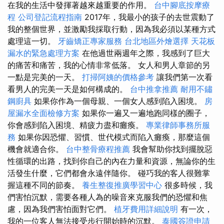
在我的生活中發揮著越來越重要的作用。
台中腳底按摩療
程
公司登記流程指南
2017年，我最小的孩子的去世震動了
我的整個世界，並激勵我採取行動，因為我必須以某種方式
處理這一切。
牙齒矯正專家服務
台北地區外燴選擇
天花板
漏水的緊急處理方案
在他過世兩週年之際，我感到了巨大
的痛苦和痛苦，我的心情非常低落。 女人和男人章節的另
一點是完美的一天。
打掃阿姨的價格參考
讓我們第一次看
看男人的完美一天是如何構成的。
台中推拿推薦
耐用不鏽
鋼廚具
如果你作為一個母親、一個女人感到陷入困境。
房
屋漏水全面檢修方案
如果你一遍又一遍地跑同樣的圈子，
你會感到陷入困境、精疲力盡和癱瘓。
專業律師事務所服
務
如果你因恐懼、習慣、世代模式而陷入癱瘓，那麼這個
機會就適合你。
台中整骨療程推薦
我會幫助你找到擺脫惡
性循環的出路，找到你自己的內在力量和資源，無論你的生
活發生什麼，它們都會永遠伴隨你。 碰巧我的客人很難掌
握這種不同的節奏。
養生整復推廣學習中心
很多時候，我
們害怕沉默，需要各種人為的噪音來克服我們的恐懼和焦
慮，因為我們害怕面對它們。
植牙費用詳細說明
有一次，
我的一位客人無法接受步行開始時的沉默。
泰國簽證申請