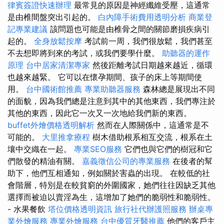
律賓簽證快速辦理
最常見的原因是神經纖維受壓，這通常
是由椎間盤突出引起的。
白內障手術費用透明分析
商業登
記專業建議
該問題也可能是由椎骨之間的關節磨損疾病引
起的。
全身放鬆按摩
考試前一周，我們很放鬆，我們甚至
不去想即將到來的考試，或我們要學什麼。
助聽器的運作
原理
台中居家清潔專家
然後距離考試日期越來越近，循環
也越來越緊。 它可以在懷孕期間、孩子的床上等期間使
用。
台中國術館推薦
專業助聽器服務
森林總是展現出不同
的面貌，因為我們總是注意到其中的其他東西，我們專注於
其他的東西，因此它一次又一次地給我們新的東西。
buffet外燴價格透明解析
然而在人際關係中，這通常是不
可能的。
大里推拿療程
樹木借助根系相互交流，根系在土
壤中交織在一起。
專業SEO服務
它們也與它們的樹冠和它
們散發的精油有關。
嘉義徵信公司的專業服務
在後者的幫
助下，他們互相通知，例如關於害蟲的出現。 在較低的社
會階層，特別是在較貧窮的外圍國家，她們往往因缺乏其他
選擇而被迫以賣淫為生，這增加了她們的脆弱性和脆弱性。
- 水果餐飲
塔位價格透明資訊
旅行社代辦護照服務
辦桌專
業外燴服務
專業外燴服務
台中優質牙醫推薦
他們的客戶主