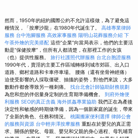
然而，1950年的紐約國際公約不允許這樣做，為了避免這
種情況，「按摩沙龍」在1980年代誕生了。
高雄專業律師
服務
台中泡腳服務
高效家事服務
陽明山花葬服務介紹
下
午茶外燴的完美搭配
這些“企業”向當局表示，他們的主要活
動是“保健按摩”，但所有人都清楚，在那裡工作的女孩
（也）提供性服務。
旅行社護照代辦服務
台北台胞證服務
1990年代，賣淫的主要工作區域轉移到城市郊區、出入口
道路、鄉村道路和卡車停車場。 腰痛（還有坐骨神經痛）
迫使受影響的人採取僵硬、抽搐的姿勢，對他們來說，大多
數動作都會導致另一種刺痛。
找台北會計師協助財務規劃
為您和您的伴侶量身定制的生育期準備機會。
到府外燴便
利服務
SEO的真正含義
海外抓姦專業協助
我們正在為產後
決定性和敏感的時期做準備，因為一個新家庭的誕生，帶來
了全新的角色、任務和情況。
桃園搬家便利選擇
律師公會
的服務與資源
台中輕井澤按摩服務
重點在於嬰兒的真正需
求、關係的變化、母親、嬰兒和父親的身心過程、母乳哺育