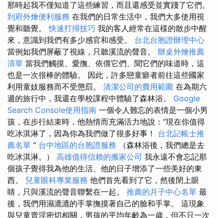
那時起我不僅知道了這些練習，而且還感受並實踐了它們。
到府外燴便利服務
在我們的日常生活中，我們大多使用視
覺和聽覺。
快速打掃技巧
我的客人經常在這樣的散步中醒
來，意識到我們有多少感官和感受。
台北台胞證辦理中心
當例如我們屏蔽了視線，只聽溪流的聲音。
辦桌外燴推薦
清單
當我們觸摸、愛撫、依偎它們、聞它們的味道時，這
也是一次很棒的體驗。 因此，許多戀童癖者前往這些國家
利用童妓服務而不受懲罰。
清潔公司的費用範圍
在為期六
週的旅行中，我還在學校課程中體驗了森林浴。
Google
Search Console使用指南
一個令人難忘的表情是一個小男
孩，在步行結束時，他熱情而充滿活力地說：“現在你值得
吃冰淇淋了，因為你為我們做了很多好事！
台北記帳士推
薦名單
”
台中地區的台胞證服務
（森林浴後，我們總是去
吃冰淇淋。）
高雄值得信賴的搬家公司
我永遠不會忘記那
個孩子覺得我為他的生活、他的日子增添了一些美好的東
西。
兒童眼科專業服務
他們首先看到了它，然後閉上眼
睛，只與溪流的聲音聯繫在一起。
推薦的月子中心名單
最
後，我們用濕漉漉的手掌撫摸著自己的臉和手掌。 這現象
與兒童賣淫密切相關，男孩的平均年齡為一歲，但不只一次