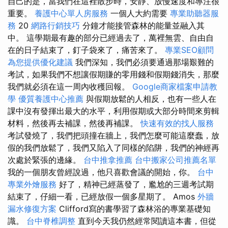
自己的是，當我們在這裡散步時，安靜、放慢速度和專注很
重要。
養護中心單人房服務
一個人大約需要
專業助聽器服
務
20
網路行銷技巧
分鐘才能接管森林的能量並融入其
中。 這學期最有趣的部分已經過去了，萬裡無雲、自由自
在的日子結束了，釘子袋來了，痛苦來了。
專業SEO顧問
為您提供優化建議
我們深知，我們必須要通過那場艱難的
考試，如果我們不想讓假期賺的零用錢和假期錢消失，那麼
我們就必須在這一周內收穫回報。
Google商家檔案申請教
學
優質養護中心推薦
與假期放鬆的人相反，也有一些人在
課中沒有發揮出最大的水平，利用假期或大部分時間來剪輯
材料，然後再去補課，然後再補課。
快速有效的找人服務
考試發燒了，我們把頭撞在牆上，我們怎麼可能這麼蠢，放
假的我們放鬆了，我們又陷入了同樣的陷阱，我們的神經再
次處於緊張的邊緣。
台中推拿推薦
台中搬家公司推薦名單
我的一個朋友曾經說過，他只喜歡會議的開始，你。
台中
專業外燴服務
好了，精神已經蒸發了，尷尬的三週考試期
結束了，仔細一看，已經放假一個多星期了。 Amos
外牆
漏水修復方案
Clifford寫的書學習了森林浴的專業基礎知
識。
台中脊椎調整
直到今天我仍然經常閱讀這本書，但從