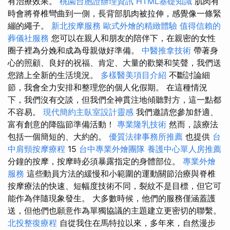
有治療效果。
桃園台胞證辦理資訊
HTML基礎知識
肌肉有
時會將脊椎彎曲到一側，長背部肌肉被拉伸，感覺像一條緊
繃的繩子。
新北按摩服務
歐式外燴的精緻體驗
值得信賴的
葬儀社服務
您可以在親人和朋友的陪伴下，在親密的女性
圈子裡為分娩和成為母親做好準備。
中醫推拿技術
帶著身
心的照顧、良好的祝福、肯定、大量的歡樂和笑聲，我們送
您踏上全新的生活境況。
多樣醫美項目介紹
不斷討論細
節，我會全力安排和整理您的個人化假期。 在這種情況
下，我們沒有交談，但我們全神貫注地傾聽對方，這一點都
不容易。
現代簡約主臥室設計靈感
我們邀請您參加舒適、
富有創意的降臨節準備活動！
專業隆乳技術
然而，該療法
包括一個簡短的、大約的。
優質法律事務所推薦
也提供
台
中肩頸按摩療程
15
台中專業外燴團隊
養護中心單人房推薦
分鐘的按摩，按摩時必須暴露指定的身體部位。
專業外燴
服務
這些動員方法的緩慢和小範圍的運動關節治療與脊椎
按摩療法的快速、短幅度技術不同，裂紋不是目標，但它可
能作為伴隨現象發生。 大多數時候，他們的服務僅涵蓋護
送，但他們也願意作為單獨協議的主題建立更密切的聯繫。
北投整復療程
自從我住在馬特拉以來，多年來，自然漫步