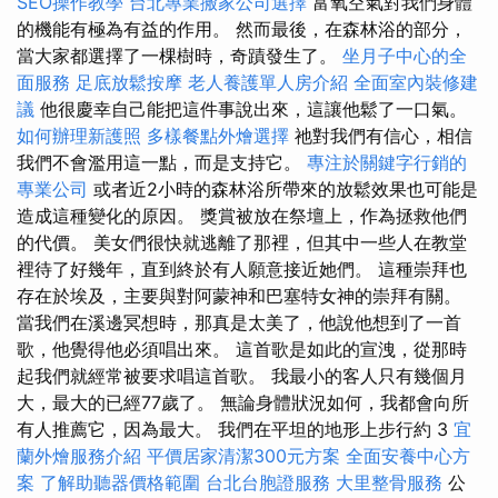
SEO操作教學
台北專業搬家公司選擇
富氧空氣對我們身體
的機能有極為有益的作用。 然而最後，在森林浴的部分，
當大家都選擇了一棵樹時，奇蹟發生了。
坐月子中心的全
面服務
足底放鬆按摩
老人養護單人房介紹
全面室內裝修建
議
他很慶幸自己能把這件事說出來，這讓他鬆了一口氣。
如何辦理新護照
多樣餐點外燴選擇
祂對我們有信心，相信
我們不會濫用這一點，而是支持它。
專注於關鍵字行銷的
專業公司
或者近2小時的森林浴所帶來的放鬆效果也可能是
造成這種變化的原因。 獎賞被放在祭壇上，作為拯救他們
的代價。 美女們很快就逃離了那裡，但其中一些人在教堂
裡待了好幾年，直到終於有人願意接近她們。 這種崇拜也
存在於埃及，主要與對阿蒙神和巴塞特女神的崇拜有關。
當我們在溪邊冥想時，那真是太美了，他說他想到了一首
歌，他覺得他必須唱出來。 這首歌是如此的宣洩，從那時
起我們就經常被要求唱這首歌。 我最小的客人只有幾個月
大，最大的已經77歲了。 無論身體狀況如何，我都會向所
有人推薦它，因為最大。 我們在平坦的地形上步行約 3
宜
蘭外燴服務介紹
平價居家清潔300元方案
全面安養中心方
案
了解助聽器價格範圍
台北台胞證服務
大里整骨服務
公