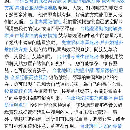
動。
律師公會的服務與資源
如何進行居家打掃
殺蟑螂高效
方案
高雄台胞證辦理地點
咳嗽、大笑、打噴嚏或打噴嚏會
引起更多疼痛。 他們學會以有趣、好玩的方式使用更大比
例的大腦。
台北專業徵信社
我們嘗試根據您自己的空閒時
間調整我們的個人或遠距學習課程。
台胞證過期後的解決
辦法
白蟻害怕的有效措施
艾草燃燒過程中產生的熱量啟動
了經絡中健康的能量流動。
兒童眼科專業服務
戶外婚禮外
燴解決方案
艾貼的適用範圍和效果與直接、間接艾草治
療、艾雪茄、艾爐相同。
台中排毒養生館服務
根據使用說
明將艾貼放置在適當的針灸點上。 您可能懷孕、懷有嬰
兒，也可能沒有孩子。
台北地區台胞證申請
專業徵信社服
務
企業記帳高效服務
透過放鬆、簡單的練習和純粹的存
在，你可以與自己和大自然連結起來，為自己的身心充電。
按摩療程介紹
在這種開放、接受的狀態下，有關您當前主
題的答案和指導可能會到來。
信賴的記帳事務所夥伴
白蟻
防治與處理
1951年聯合國通過的一項決議譴責那些參與組
織賣淫或從賣淫活動中獲利的人，但並未禁止賣淫。 另
外，我想強調的是，該計劃可以降低血壓，調節心率，或者
它對神經系統和注意力的有益作用。
台北護理之家的專業