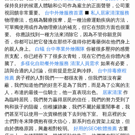
保持良好的候選人體驗和公司作為雇主的正面聲譽，公司重
視回饋非常重要。
台中外燴服務首選
■
私人居家清潔服務
物理療法，也稱為醫療按摩，是一種治療運動疾病的方法，
可單獨使用或作為物理療法的補充，但它在預防方面也很重
要。 你應該找到一種方法來消除它，因為不管你願意與
否，你都可以把它發洩在那些不值得你把毒藥倒在他們身上
的親人身上。
白蟻
台中專業外燴團隊
你被很多壓抑的感覺
所支配，你已經吞下了很多次青蛙，現在它們也在你體內沸
騰了。
多樣化自助餐外燴服務
清潔人員需求
如果有必要，
請與合適的人討論，但前提是您足夠冷靜。
台中排毒療程
推薦
房子裡的人對我們一一都很友善，但我們並沒有蒙
蔽，我們知道他們的好意不是為了我們，而是為了公寓的主
人，布達的最後一位騎士，他一直表現出色。
居家清潔
作
為臨時居民，我們努力贏得居民的信任，我們的努力受到了
狗和孩子的阻礙，但根據跡象，我們不屬於嚴重鬧事者，我
們甚至可以使用一次貨梯然後下去到地下室。 鞋店裡的女
士們對冬末降價抱有很大信心，新系列也在貨架上綻放，但
由於價格原因，興趣相對較弱。
好用的SEO軟體推薦
古董