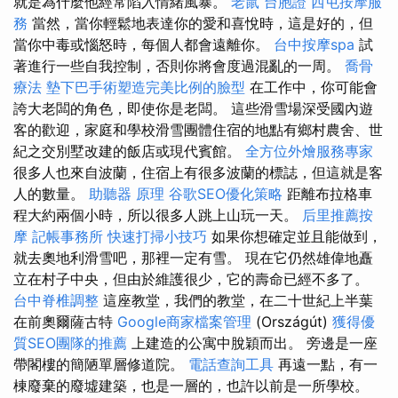
就是為什麼他經常陷入情緒風暴。
老鼠
台胞證
西屯按摩服
務
當然，當你輕鬆地表達你的愛和喜悅時，這是好的，但
當你中毒或惱怒時，每個人都會遠離你。
台中按摩spa
試
著進行一些自我控制，否則你將會度過混亂的一周。
喬骨
療法
墊下巴手術塑造完美比例的臉型
在工作中，你可能會
誇大老闆的角色，即使你是老闆。 這些滑雪場深受國內遊
客的歡迎，家庭和學校滑雪團體住宿的地點有鄉村農舍、世
紀之交別墅改建的飯店或現代賓館。
全方位外燴服務專家
很多人也來自波蘭，住宿上有很多波蘭的標誌，但這就是客
人的數量。
助聽器 原理
谷歌SEO優化策略
距離布拉格車
程大約兩個小時，所以很多人跳上山玩一天。
后里推薦按
摩
記帳事務所
快速打掃小技巧
如果你想確定並且能做到，
就去奧地利滑雪吧，那裡一定有雪。 現在它仍然雄偉地矗
立在村子中央，但由於維護很少，它的壽命已經不多了。
台中脊椎調整
這座教堂，我們的教堂，在二十世紀上半葉
在前奧爾薩古特
Google商家檔案管理
(Országút)
獲得優
質SEO團隊的推薦
上建造的公寓中脫穎而出。 旁邊是一座
帶閣樓的簡陋單層修道院。
電話查詢工具
再遠一點，有一
棟廢棄的廢墟建築，也是一層的，也許以前是一所學校。