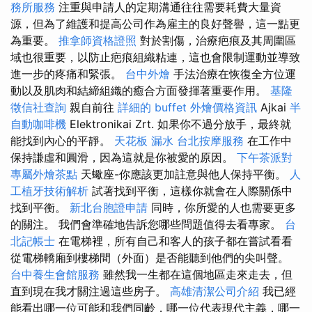
務所服務
注重與申請人的定期溝通往往需要耗費大量資
源，但為了維護和提高公司作為雇主的良好聲譽，這一點更
為重要。
推拿師資格證照
對於割傷，治療疤痕及其周圍區
域也很重要，以防止疤痕組織粘連，這也會限制運動並導致
進一步的疼痛和緊張。
台中外燴
手法治療在恢復全方位運
動以及肌肉和結締組織的癒合方面發揮著重要作用。
基隆
徵信社查詢
親自前往
詳細的 buffet 外燴價格資訊
Ajkai
半
自動咖啡機
Elektronikai Zrt. 如果你不過分放手，最終就
能找到內心的平靜。
天花板 漏水
台北按摩服務
在工作中
保持謙虛和圓滑，因為這就是你被愛的原因。
下午茶派對
專屬外燴茶點
天蠍座-你應該更加註意與他人保持平衡。
人
工植牙技術解析
試著找到平衡，這樣你就會在人際關係中
找到平衡。
新北台胞證申請
同時，你所愛的人也需要更多
的關注。 我們會準確地告訴您哪些問題值得去看專家。
台
北記帳士
在電梯裡，所有自己和客人的孩子都在嘗試看看
從電梯轎廂到樓梯間（外面）是否能聽到他們的尖叫聲。
台中養生會館服務
雖然我一生都在這個地區走來走去，但
直到現在我才關注過這些房子。
高雄清潔公司介紹
我已經
能看出哪一位可能和我們同齡，哪一位代表現代主義，哪一