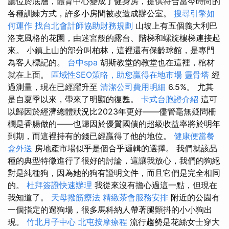
廳位於底層，體育中心變成了健身房，提供符合當今時尚的
各種訓練方式，許多小房間被改造成辦公室。
搜尋引擎如
何運作
找台北會計師協助財務規劃
山坡上有五個義大利巴
洛克風格的花園，由迷宮般的露台、階梯和螺旋樓梯連接起
來。 小鎮上山的部分叫柏林，這裡還有保齡球館，是專門
為客人標記的。
台中spa
胡斯教堂的教堂也在這裡，棺材
就在上面。
區域性SEO策略，助您贏得在地市場
靈骨塔
經
過測量，現在已經躍升至
清潔公司費用明細
6.5%。 尤其
是自夏季以來，帶來了明顯的復甦。
卡式台胞證介紹
這可
以歸因於經濟總體狀況比2023年更好——儘管毫無疑問柵
欄是香腸做的——也歸因於優質國債的超級收益率將於明年
到期，而這裡持有的錢已經贏得了他的地位。
健康便當餐
盒外送
房地產市場似乎是個合乎邏輯的選擇。 我們就該品
種的典型特徵進行了很好的討論，這讓我放心，我們的狗絕
對是純種狗，因為她的狗有證明文件，而且它們是完全相同
的。
杜拜簽證快速辦理
我從來沒有擔心過這一點，但現在
我知道了。
天母撥筋療法
精緻茶會服務安排
附近的公園有
一個指定的遛狗場，很多馬科納人帶著腿顫抖的小小狗出
現。
竹北月子中心
北屯按摩療程
流行趨勢是花絲女士穿大