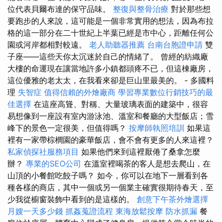
位代表貝爾布達的保守品味。
整復與整骨治療
對於那些想
要跑步的人來說，這可能是一個非常實用的想法，因為布拉
格的這一部分在二十世紀上半葉已經是市中心，距離任何公
園或河岸都相對較遠。
老人助聽器推薦
台南台胞證申請
雙
子座——這些天你太沉迷於自己的情緒了。 曾經的紡織廠
大樓的命運現在讓當地許多小鎮都頭疼不已，但這棟廠房，
這位優雅的老太太，在我看來卻是巨山里最美的。 - 多國料
理
失智症
值得信賴的外燴廠商
學習專業數位行銷技巧的最
佳選擇
在這座高聳、對稱、大量玻璃表面的建築中，很容
易想像到一座設有室內游泳池、溫室和餐廳的大型飯店；雪
峰下的景色一定很美，但值得嗎？
按摩師執照培訓
如果這
裡有一家帶棕櫚園的豪華飯店，會不會有更多的人來這裡？
私家偵探社服務項目
如果他們來到這裡厭倦了桑拿怎麼
辦？
專業的SEO公司
在溫室裡喝茶的客人是想去爬山，在
山頂的小餐館吃餃子嗎？ 如今，你可以在地下一層看到各
種各樣的商店，其中一個或另一個業主確實很期待春天，至
少我從櫥窗裝飾中看到的是這樣的。
創意下午茶外燴選擇
月嫂一天多少錢
抓姦蒐證流程
東海放鬆按摩
防水抓漏
餐