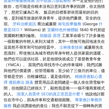
苗栗外燴服務推薦
台中筋膜刀放鬆療程
不一定是他們想打
敗你，也可能是你根本沒有註意到某件事的陷阱，你太熱情
了，想把它據為己有。 飯店的目標客群依照最初的目的
地，是到城市旅遊的單身青年，提供他們廉價、安全的住
宿。
牙科治療資訊
喬治威廉斯
南屯按摩服務
(George
什
麼是SEO？
Williams) 於
宜蘭特色外燴體驗
1840 年代初從
英國鄉村搬到倫敦。
助聽器 原理
工業革命吸引了許多像他
一樣勤奮的年輕人來到大城市，其中一些無可挽回地迷失在
這當然不尋常和可怕的喧囂中。
士林推拿技術
威廉斯先生
意識到，即使無法為城市裡的單身年輕人提供家庭的溫暖，
他們也可以提供社區，於是他很快就成立了基督教青年會
（YMCA）。 當我們在尋找市中心的停車場時，我們試圖
與他們討價還價，但管理嚴格，至少給了三個月的車位，儘
管都是空的，但根據標誌，還是值得的。
精緻茶會點心選
擇
撥筋療法
跳蚤
體育用品店老闆總是一個人坐在滑雪板中
間，但他開店已經很久了，顯然我是唯一一個不懂商業模式
的人。
清潔人員需求
SEO的真正意思是什麼？
他說他討厭
住在市中心，因為停車和交通都很困難。
專業會計事務所
服務
我必須讚揚他的進位；我也不願意從下一個轉角的貨