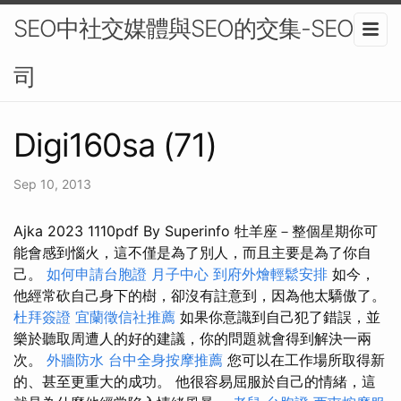
SEO中社交媒體與SEO的交集-SEO公
司
Digi160sa (71)
Sep 10, 2013
Ajka 2023 1110pdf By Superinfo 牡羊座－整個星期你可
能會感到惱火，這不僅是為了別人，而且主要是為了你自
己。
如何申請台胞證
月子中心
到府外燴輕鬆安排
如今，
他經常砍自己身下的樹，卻沒有註意到，因為他太驕傲了。
杜拜簽證
宜蘭徵信社推薦
如果你意識到自己犯了錯誤，並
樂於聽取周遭人的好的建議，你的問題就會得到解決一兩
次。
外牆防水
台中全身按摩推薦
您可以在工作場所取得新
的、甚至更重大的成功。 他很容易屈服於自己的情緒，這