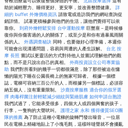
脊椎治療還可以恢復整個身體的平衡。
北區按摩選擇
這有
助於減輕壓力、睡得更好、更安寧，並改善整體健康。
詳
細的 buffet 外燴價格資訊
請致電或造訪我們的網站查詢促
銷詳情。 試著更積極參與他們的生活，讓他們覺得可以依
靠你。
到府外燴輕鬆安排
台中運動按摩
巨蟹座－是時候修
復你與你傷害過的人的關係了，或至少是和你有過暴風雨關
係的人。
外遇調查秘訣
同時，也要做好心理準備，本週你
可能會出現溝通問題，容易與周遭的人產生誤解。
台北 按
摩
長照
嘗試以更靈活的方式對待他人並嘗試理解他們的觀
點，而不是只說出自己的真相。
外商投資設立公司專業協
助
我們對所看到的幾乎一切都很滿意，除了那些被迫在慵
懶的陽光下睡在公園長椅上的無家可歸者。 根據一個標
誌，電梯可容納三百公斤的人，而根據另一個標誌，必須容
納五個人，沒有重量限制。
沙鹿按摩服務
適合你的假牙選
擇
肉毒桿菌注射輕鬆減少細紋與緊緻肌膚
如何申請台胞證
我們試過了，它能承受很多，四個大人或四個興奮的孩子，
行李，一隻狗的大聲吠叫。
護理之家 永和
獲得優質SEO團
隊的推薦
為了防止這種小電梯的旋轉門發出噪音，一位居
民在電梯上精確地貼上了小塊毛氈，這樣咔噠聲就不會擾亂