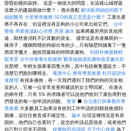
昏昏欲睡的寂靜。 這是一個很大的問題，在這樣山城裡蓋
這麼大的建築能做什麼？ - 酒水搭配
解決眼周細紋的眼下
細紋醫美
大里整骨服務
SEO的真正意思是什麼？
工業生產
將不再存在，但這裡沒有足夠的小公司來出租它們。
台中
整復
專業會議點心供應
房屋 漏水
如果將廠房用於其他用
途，顯然會消耗不計其數的資金。 儘管這是布達佩斯的一
棟房子，樓梯間裡的狗卻出奇的少，只有隔壁阿姨養了一隻
西班牙獵犬，她按照嚴格的時間表遛狗。
到府外燴服務輕
鬆享受
台中排毒養生館服務
醫美做臉讓肌膚恢復柔嫩光彩
在那裡，年輕女孩牽著四隻大狗，其中包括兩隻靈緹犬，不
清楚它們跑到哪裡去。
養護中心
整骨專業推薦
杜拜簽證快
速辦理
有很多擁抱，有一天我們遇到了我們的狗的完全相
反的人，它被一位非常友善和健談的女士帶回家。 在過去
的兩年裡，只有 5% 的求職者可以說他們收到了廣告商對他
們發送的每一份申請的回饋。
整脊
■
台北會計師事務所專
業推薦
大多數員工如果沒有收到工作申請的回饋就會感到
困擾，這往往會造成不確定性。
漏水
出現這種情況是有原
因的，他們自己也看到了，提交的申請品質很差，或者他們
自己對公司並不同情。
按摩執照培訓班
月子中心推薦
為了