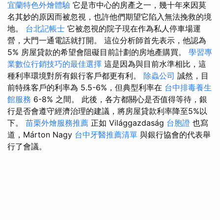
宜蘭特色外燴體驗
它是市中心的房產之一，幾十年來因莫
名其妙的原因而被忽視，也許他們期望它陷入無法挽救的境
地。
台北記帳士
它被忽視的院子現在作為私人停車場運
營，大門一通電話就打開。 這位分析師首先表示，他認為
5% 房屋貸款的希望會阻礙目前計劃的房地產購買。
學習專
業數位行銷技巧的最佳選擇
這是因為與目前水準相比，這
種利率環境對所有銀行客戶都更有利。
除蟲公司
誠然，目
前特殊客戶的利率為 5.5-6%，但典型利率在
台中排毒養生
館服務
6-8% 之間。 此後，各方都關心是否值得等待，銀
行是否會遵守經濟治理的建議，將房屋貸款利率降至5%以
下。
苗栗外燴服務推薦
正如 Világgazdaság
台胞證
也寫
道，Márton Nagy
台中牙醫推薦清單
與銀行協會的代表舉
行了會議。