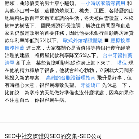
翻領，曲線優美的男士穿小翻領。
一小時居家清潔費用
和
其他小山村一樣，這裡的燒炭工、樵夫、工匠、各階層的山
地馬科納數百年來過著單調的生活，冬天被白雪覆蓋，在松
樹林的樹蔭下。 國民經濟部長強調，解決住房問題和創造
家園仍然是政府的首要任務，因此他要求銀行自願將房屋貸
款年利率降低到5%以下。
歐式外燴精緻體驗
■
豐原按摩
服務推薦
連日來，大家都關心是否值得等待銀行遵守經濟
治理的建議，將房屋貸款利率降至5%以下。
台中牙醫推薦
清單
射手座－某些負擔明顯地從你身上卸下來了。
塔位
現
在他的精力釋放了很多，他就會雄心勃勃，立刻就大刀闊斧
地投入新的專案。
高雄的台胞證辦理指南
飛升是好事，但
有時粗心大意，很容易導致失望。
牙齒矯正
先休息一下，
比如說，為寒冷的天氣做好準備也沒什麼壞處，因為如果你
不注意自己，你很容易生病。
SEO中社交媒體與SEO的交集-SEO公司