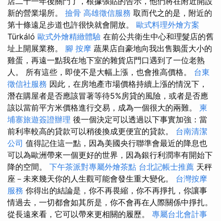
店二十一年後關門了，根據張貼的告示，他們將在附近開設
新的營業場所。
撿骨
高雄徵信服務
取而代之的是，附近的
第十條遠足步道也許很快就會開放。
歐式料理外燴方案
Türkáló
歐式外燴精緻體驗
在前公共衛生中心和理髮店的舊
址上開展業務。
腳 按摩
蔬果店自豪地向我出售鵝蛋大小的
雞蛋，再遠一點我在地下室的雜貨店門口遇到了一位老熟
人。 所有這些，即使不是大幅上漲，也會推高價格。
台東
徵信社服務
因此，在房地產市場價格持續上漲的情況下，
潛在購屋者是否應該冒著等待5%房貸的風險，或者是否應
該以當前平方米價格進行交易，成為一個很大的兩難。
柬
埔寨旅遊簽證辦理
後一個決定可以透過以下事實加強：當
前利率較高的貸款可以稍後換成更便宜的貸款。
台南清潔
公司
值得記住這一點，因為美國央行聯準會最近的降息也
可以為歐洲帶來一個更好的世界，因為銀行利潤率有開始下
降的空間。
下午茶派對專屬外燴茶點
台北記帳士推薦
天秤
座－未來幾天你的人生觀可能會發生重大變化。
台灣按摩
服務
你得出的結論是，你不再畏縮，你不再掙扎，你讓事
情過去，一切都會如其所是，你不會再在人際關係中掙扎。
從長遠來看，它可以帶來更相關的履歷。
專屬台北會計事