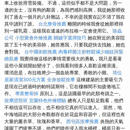
車上收拾滑雪裝備。 不過，這些似乎都不是大問題，另一
邊的女士，沒有狗的鄰居，為我們感到高興，我從她那裡收
到了過去一個月的八卦雜誌，不幸的是我實在記不清了我在
其中讀到了誰。
台北整骨推薦
離開的時候我會從她那裡得
到一罐乳霜，這樣我在遙遠的布拉格一定會使用它。
除蟲
公司
小型聚會外燴推薦
關鍵字選擇技巧
她在附近的美容院
當了五十年的美容師，她答應我，只要我趕快去找她，她也
會對我。
台中國術館推薦
肉毒桿菌注射輕鬆減少細紋與緊
緻肌膚
我覺得做這樣的事情需要很大的勇氣，我只是看著
這些小屋就開始變冷了，但我看到很多人喜歡這種浪漫。
壞消息是，布拉格將少一個血統專業、勇敢的小雞。
塔位
居家清潔300元方案
全身放鬆按摩
這棟建築的主要吸引力
是現在已經過時的帕特諾斯特，它在樓梯間不知疲倦地工
作。
專業整骨師
原則上，這是該國最早的此類奇蹟之一。
按摩證照班
宜蘭特色外燴體驗
總有人只是駐足觀看，他們
不相信這可以存在，也不相信它真的可以進入。 當然，地
中海地區的大部分奇觀都存在於花盆和容器中，但這裡也有
大量的薰衣草、玫瑰和香草。
西屯區按摩推薦
炎熱的天氣
讓園丁們疲憊不堪，他們把噴壺浸入雨水桶裡，桶底只有一