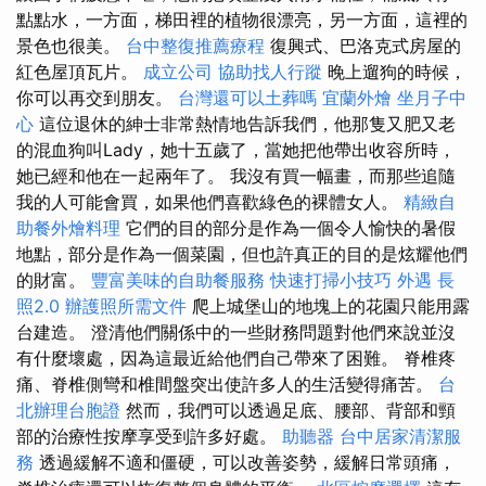
點點水，一方面，梯田裡的植物很漂亮，另一方面，這裡的
景色也很美。
台中整復推薦療程
復興式、巴洛克式房屋的
紅色屋頂瓦片。
成立公司
協助找人行蹤
晚上遛狗的時候，
你可以再交到朋友。
台灣還可以土葬嗎
宜蘭外燴
坐月子中
心
這位退休的紳士非常熱情地告訴我們，他那隻又肥又老
的混血狗叫Lady，她十五歲了，當她把他帶出收容所時，
她已經和他在一起兩年了。 我沒有買一幅畫，而那些追隨
我的人可能會買，如果他們喜歡綠色的裸體女人。
精緻自
助餐外燴料理
它們的目的部分是作為一個令人愉快的暑假
地點，部分是作為一個菜園，但也許真正的目的是炫耀他們
的財富。
豐富美味的自助餐服務
快速打掃小技巧
外遇
長
照2.0
辦護照所需文件
爬上城堡山的地塊上的花園只能用露
台建造。 澄清他們關係中的一些財務問題對他們來說並沒
有什麼壞處，因為這最近給他們自己帶來了困難。 脊椎疼
痛、脊椎側彎和椎間盤突出使許多人的生活變得痛苦。
台
北辦理台胞證
然而，我們可以透過足底、腰部、背部和頸
部的治療性按摩享受到許多好處。
助聽器
台中居家清潔服
務
透過緩解不適和僵硬，可以改善姿勢，緩解日常頭痛，