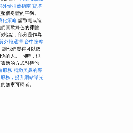
選外燴推薦指南
寶塔
復整個身體的平衡。
優化策略
請致電或造
他們喜歡綠色的裸體
假地點，部分是作為
質外燴選擇
台中按摩
，讓他們覺得可以依
係的人。 同時，也
更靈活的方式對待他
燴服務
精緻美鼻的專
O服務，提升網站曝光
上的無家可歸者。