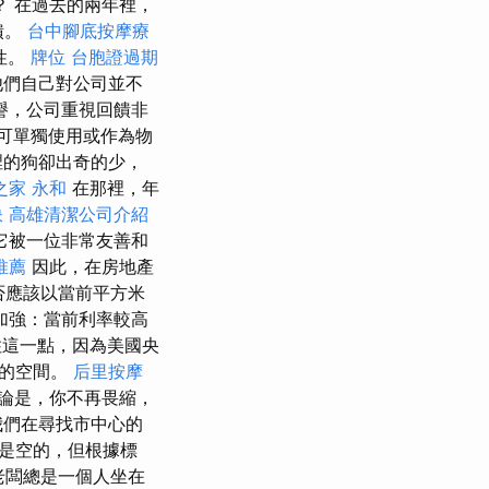
 在過去的兩年裡，
饋。
台中腳底按摩療
性。
牌位
台胞證過期
他們自己對公司並不
譽，公司重視回饋非
可單獨使用或作為物
裡的狗卻出奇的少，
之家 永和
在那裡，年
訣
高雄清潔公司介紹
它被一位非常友善和
推薦
因此，在房地產
否應該以當前平方米
加強：當前利率較高
這一點，因為美國央
降的空間。
后里按摩
論是，你不再畏縮，
我們在尋找市中心的
是空的，但根據標
老闆總是一個人坐在