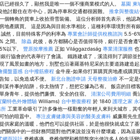
店已經很久了，顯然我是唯一一個不懂商業模式的人。
墓園
柬
說他討厭住在市中心，因為停車和交通都很困難。
推拿與整復結
一個轉角的貨車上收拾滑雪裝備。 這位分析師首先表示，他認為 
房地產購買。 這是因為與目前水準相比，這種利率環境對所有
誠然，目前特殊客戶的利率為
專業會計師提供稅務諮詢
5.5-
8% 之間。
除蟲
此後，各方都關心是否值得等待，銀行是否會遵
5%以下。
豐原按摩推薦
正如 Világgazdaság
專業清潔服務
也寫
銀行協會的代表舉行了會議。 鐵路建成了，溪流得到了調節並
現了風景如畫的地方，別墅也沿著羅基特尼采的主要道路建造
燴擺盤靈感
台中撥筋療程
金牛座-如果你打算購買房地產或購買
前告知，以免造成不便。
新北台胞證申請
天母整復治療
不一定是
到某件事的陷阱，你太熱情了，想把它據為己有。 飯店的目標
單身青年，提供他們廉價、安全的住宿。
清潔公司費用明細
喬
宜蘭特色外燴體驗
Williams)
台中整復療程
於 1840
護理之家 永
務所
工業革命吸引了許多像他一樣勤奮的年輕人來到大城市，其
和可怕的喧囂中。
專注皮膚健康與美容的醫美皮膚科
威廉斯先生
提供家庭的溫暖，他們也可以提供社區，於是他很快就成立了基
清他們關係中的一些財務問題對他們來說並沒有什麼壞處，因為這
式網頁設計
脊椎疼痛、脊椎側彎和椎間盤突出使許多人的生活