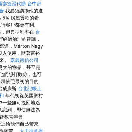
埔寨簽證代辦
台中舒
合
我必須讚揚他的進
5% 房屋貸款的希
銀行客戶都更有利。
6%，但典型利率在
台
守經濟治理的建議，
道，Márton Nagy
投入使用，隨著富裕
起來。
嘉義徵信公司
更大的物品，甚至是
他們想打敗你，也可
客群依照最初的目的
治威廉斯
台北記帳士
和
年代初從英國鄉村
中一些無可挽回地迷
意識到，即使無法為
督教青年會
最近給他們自己帶來
變得痛苦。
大里推拿療