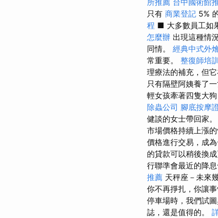
所推薦
台中國術館
只有
商業登記
5%
程
■ 大多數員工
怎麼辦
出現這種情況
同情。
經典中式外
常重要。
整復師培
理療法的補充，但它
只有隔壁阿姨養了一
輕女孩牽著四隻大狗
除蟲公司
腳底按摩
健談的女士帶回家。
市場價格持續上漲的
價格進行交易，成
的貸款可以稍後換
行聯準會最近的降息
推薦
天秤座－未來
你不再掙扎，你讓事
停車場時，我們試圖
誌，還是值得的。
詳