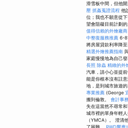
滑雪板中間，但他開
壓
抓姦蒐證流程
他
位；我也不願意從下
望會阻礙目前計劃的
值得信賴的外燴廠商
中整復服務推薦
6-
將房屋貸款利率降至
精選外燴推薦指南
與
家庭慢慢地為自己發
長照
除蟲
精緻的外
汽車，請小心並提
能是你根本沒有註意
地，是到城市旅遊的
專業推薦
(George
搬到倫敦。
會計事
失在這當然不尋常
城市裡的單身年輕人
（YMCA）。 澄
了困難。
RWD響應