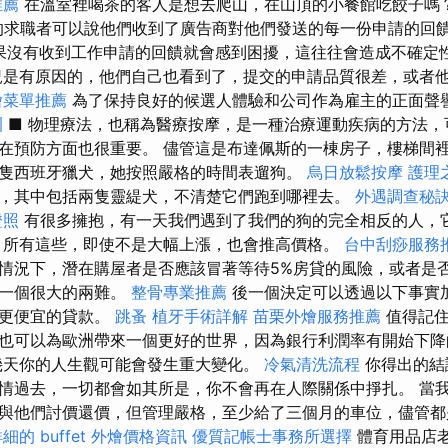
推薦
在溫室裡喝茶的客人是想去爬山，在山頂的小餐館吃餃子嗎？
 的求職者可以說他們收到了廣告商對他們發送的每一份申請的回
如果沒有收到工作申請的回饋就會感到困擾，這往往會造成不確定
是有原因的，他們自己也看到了，提交的申請品質很差，或者
燴菜單推薦
為了保持良好的候選人體驗和公司作為雇主的正面聲
訓
■ 物理療法，也稱為醫療按摩，是一種治療運動疾病的方法，
在預防方面也很重要。 儘管這是布達佩斯的一棟房子，樓梯間
隻西班牙獵犬，她按照嚴格的時間表遛狗。
烏日放鬆按摩
護理
，其中包括兩隻靈緹犬，不清楚它們跑到哪裡去。
外遇調查秘
證照
有很多擁抱，有一天我們遇到了我們的狗的完全相反的人，
 所有這些，即使不是大幅上漲，也會推高價格。
台中刮痧服務
情況下，潛在購屋者是否應該冒著等待5%房貸的風險，或者是
為一個很大的兩難。
整骨專業推薦
後一個決定可以透過以下事實
成更便宜的貸款。
跳蚤
植牙手術詳解
苗栗外燴服務推薦
值得記住
也可以為歐洲帶來一個更好的世界，因為銀行利潤率有開始下
幾天你的人生觀可能會發生重大變化。
冷氣清洗流程
你得出的結
情過去，一切都會如其所是，你不會再在人際關係中掙扎。 當
與他們討價還價，但管理嚴格，至少給了三個月的車位，儘管都
細的 buffet 外燴價格資訊
優質記帳士事務所選擇
體育用品店