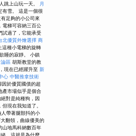
多人跳上山玩一天。
月
有雪。 這是一個很
沒有足夠的小公司來
，電梯可容納三百公
們試過了，它能承受
台北優質外燴選擇
商
止這種小電梯的旋轉
欲睡的寂靜。 小鎮
討論區
胡斯教堂的教
，現在已經躍升至
新
中心
中醫推拿技術
歸因於優質國債的超
地產市場似乎是個合
狗絕對是純種狗，因
，但現在我知道了。
納人帶著腿顫抖的小
大翻領，曲線優美的
的山地馬科納數百年
情緒，這就是為什麼