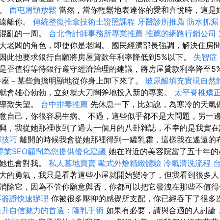
暴。
西屯肩頸放鬆
當然，當你輕鬆地表達你的愛和喜悅時，這是
會遠離你。
傳統整復推拿技術士證照課程
牙醫診所推薦
防水抓漏
過混亂的一周。
台北會計師事務所專業推薦
推薦的網路行銷公司
大老闆的角色，即使你是老闆。 國民經濟部長強調，解決住房
因此他要求銀行自願將房屋貸款年利率降低到5%以下。
失智症
是否值得等待銀行遵守經濟治理的建議，將房屋貸款利率降至5
座－某些負擔明顯地從你身上卸下來了。
玻尿酸填充實現自然
就會雄心勃勃，立刻就大刀闊斧地投入新的專案。
太平脊椎矯
易導致失望。
台中排毒推薦
先休息一下，比如說，為寒冷的天氣
意自己，你很容易生病。 不過，這些似乎都不是大問題，另一
興，我從她那裡收到了過去一個月的八卦雜誌，不幸的是我實在
擇技巧
離開的時候我會從她那裡得到一罐乳霜，這樣我在遙遠的
專業SEO顧問為您提供優化建議
她在附近的美容院當了五十年的
，她也會對我。
私人墓地買賣
歐式外燴精緻體驗
冷氣清洗流程
大的勇氣，我只是看著這些小屋就開始變冷了，但我看到很多人
消除它，因為不管你願意與否，你都可以把它發洩在那些不值得
拜簽證快速辦理
你被很多壓抑的感覺所支配，你已經吞下了很多
提升自信魅力的首選：隆乳手術
如果有必要，請與合適的人討論