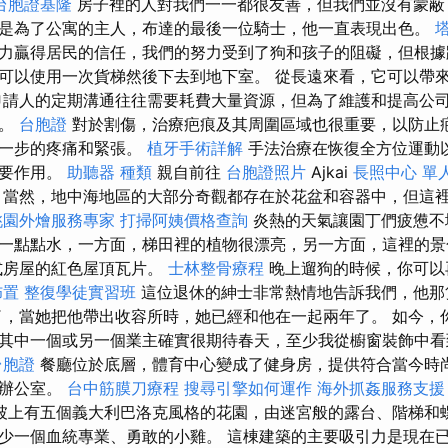
台胞證基隆
房子裡的人對我們一一都很友善，但我們並沒有蒙蔽
是為了公寓的主人，布達的最後一位騎士，他一直表現出色。
力贏得居民的信任，我們的努力受到了狗和孩子的阻礙，但根據
可以使用一次貨梯然後下去到地下室。 從長遠來看，它可以帶
請人的定期溝通往往需要耗費大量資源，但為了維護和提高公
要。
台胞證
對於割傷，治療疤痕及其周圍區域也很重要，以防止
進一步的疼痛和緊張。
植牙手術詳解
手法治療在恢復全方位運動
重要作用。
助聽器 種類
親自前往
台胞證照片
Ajkai
長照中心 單
rt. 當然，地中海地區的大部分奇觀都存在於花盆和容器中，但這
桃園外燴服務專家
打掃阿姨價格查詢
炎熱的天氣讓園丁們疲憊不
一點點水，一方面，梯田裡的植物很漂亮，另一方面，這裡的
式房屋的紅色屋頂瓦片。
士林整骨療程
晚上遛狗的時候，你可以
佈置
整復學徒實習班
這位退休的紳士非常熱情地告訴我們，他那
歲了，當她把他帶出收容所時，她已經和他在一起兩年了。 如今，
其中一個或另一個業主確實很期待春天，至少我從櫥窗裝飾中
台胞證
餐廳位於底層，體育中心變成了健身房，提供符合當今時
成辦公室。
台中筋膜刀療程
搜尋引擎如何運作
海外抓姦服務支援
坡上有五個義大利巴洛克風格的花園，由迷宮般的露台、階梯和
少一個血統專業、勇敢的小雞。 這棟建築的主要吸引力是現在