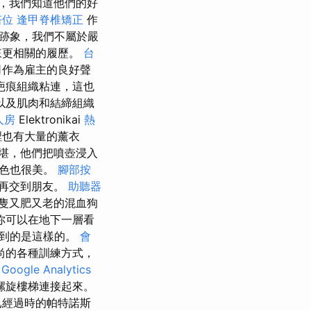
，我們知道他們的好
塔位
逢甲脊椎矯正
作
跡象，我們不屬於嚴
來更相關的履歷。
台
司作為雇主的良好聲
疤痕組織粘連，這也
以及肌肉和結締組織
人房
Elektronikai
熱
裡也有大量的薰衣
堪，他們把噴壺浸入
景色也很美。
腳部按
再交到朋友。
助聽器
隻又肥又老的混血狗
你可以在地下一層看
看到的是這樣的。
會
尚的各種訓練方式，
Google Analytics
螺旋樓梯連接起來。
已經過時的帕特諾斯