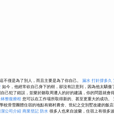
這不僅是為了別人，而且主要是為了你自己。
漏水 打針撐多久
證
如今，他經常砍自己身下的樹，卻沒有註意到，因為他太驕傲
到自己犯了錯誤，並樂於聽取周遭人的好的建議，你的問題就會
士林整復療程
您可以在工作場所取得新的、甚至更重大的成功。 
學校滑雪團體住宿的地點有鄉村農舍、世紀之交別墅改建的飯
清潔公司介紹
商業登記
防水
很多人也來自波蘭，住宿上有很多