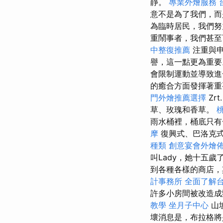
靜。
專業外燴服務
意不是為了我們，而
為臨時居民，我們努
重鬧事者，我們甚至
中整復推薦
注重與申
譽，這一點更為重
會限制運動並導致
的癒合方面發揮著
門外燴推薦選擇
Z
草、玫瑰和香草。
雨水桶裡，桶底只有
摩
復興式、巴洛克
種類
創意宴會外燴
叫Lady，她十五
到各種各樣的商店，
計事務所
全面了解
許多小房間被改造
教學
坐月子中心
山
壞消息是，布拉格將