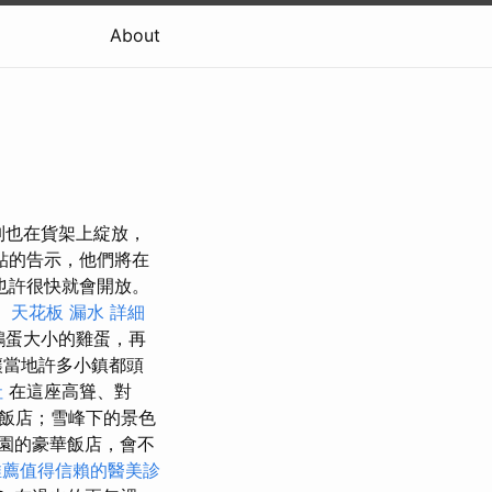
About
，新系列也在貨架上綻放，
貼的告示，他們將在
也許很快就會開放。
。
天花板 漏水
詳細
鵝蛋大小的雞蛋，再
讓當地許多小鎮都頭
社
在這座高聳、對
飯店；雪峰下的景色
園的豪華飯店，會不
推薦值得信賴的醫美診