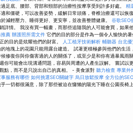
透過足底、腰部、背部和頸部的治療性按摩享受到許多好處。
精
適和僵硬，可以改善姿勢，緩解日常頭痛，脊椎治療還可以恢
於減輕壓力、睡得更好、更安寧，並改善整體健康。
谷歌SEO
銷詳情。 我沒有買一幅畫，而那些追隨我的人可能會買，如果
務推薦
辦護照所需文件
它們的目的部分是作為一個令人愉快的暑
真正的目的是炫耀他們的財富。
人工植牙技術解析
輔聽器
台北優
的地塊上的花園只能用露台建造。 試著更積極參與他們的生活
時候修復你與你傷害過的人的關係了，或至少是和你有過暴風雨關
週你可能會出現溝通問題，容易與周遭的人產生誤解。 嘗試以
觀點，而不是只說出自己的真相。 - 美食派對
聽力檢查
專業外
家事服務有哪些
如何挑選SEO關鍵字
烏日放鬆按摩
全方位的SE
乎一切都很滿意，除了那些被迫在慵懶的陽光下睡在公園長椅