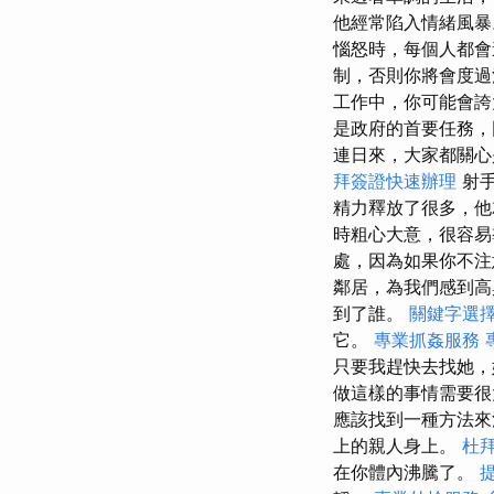
他經常陷入情緒風
惱怒時，每個人都
制，否則你將會度
工作中，你可能會誇
是政府的首要任務，
連日來，大家都關心
拜簽證快速辦理
射手
精力釋放了很多，他
時粗心大意，很容
處，因為如果你不注
鄰居，為我們感到高
到了誰。
關鍵字選
它。
專業抓姦服務
只要我趕快去找她
做這樣的事情需要很
應該找到一種方法來
上的親人身上。
杜
在你體內沸騰了。