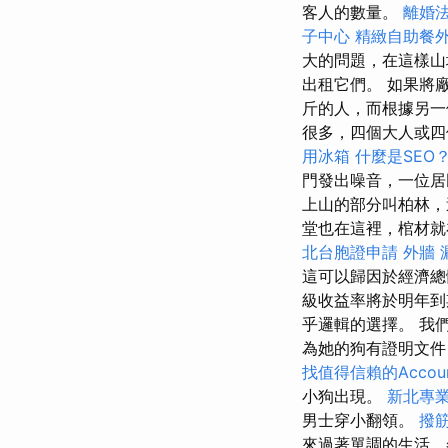
客人的數量。
離婚
子中心
精緻自助餐
大的問題，在這樣山
出租它們。 如果將
斤的人，而根據另一
很多，四個大人或四
用冰箱
什麼是SEO
門發出噪音，一位居
上山的部分叫柏林，
堂也在這裡，棺材
北台胞證申請
外牆 
這可以歸因於經濟總
級收益率將於明年到
乎邏輯的選擇。 我
為她的狗有證明文
找值得信賴的Account
小狗出現。
新北專
男士穿小翻領。
撥
來過著單調的生活，