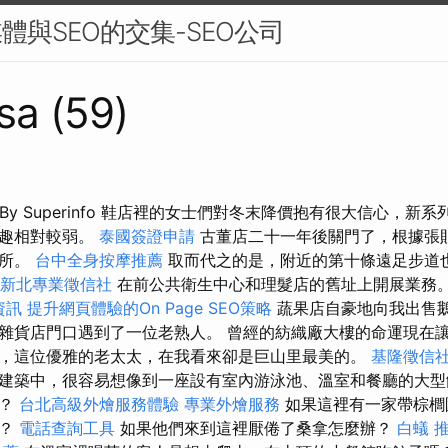
體與SEO的交集-SEO公司
sa (59)
10pdf By Superinfo 鞋店裡的女士們對冬末降價抱有很大信心
興趣相對較弱。
泰國簽證申請
古董店二十一年後關門了，根據張
場所。
台中全身按摩推薦
取而代之的是，附近的第十條遠足步道
新北專業徵信社
在前公共衛生中心和理髮店的舊址上開展業務
資訊
提升網頁體驗的On Page SEO策略
蔬果店自豪地向我出售
雜貨店門口遇到了一位老熟人。 曾經的紡織廠大樓的命運現在
，這位優雅的老太太，在我看來卻是巨山里最美的。
基隆徵信
建築中，很容易想像到一座設有室內游泳池、溫室和餐廳的大型
嗎？
台北高級外燴服務體驗
專業外燴服務
如果這裡有一家帶棕櫚
裡？
電話查詢工具
如果他們來到這裡厭倦了桑拿怎麼辦？
白蟻