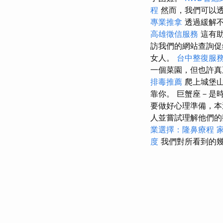
程
然而，我們可以
專業推拿
透過緩解不
高雄徵信服務
這有助
訪我們的網站查詢促
女人。
台中整復服
一個菜園，但也許
排毒推薦
爬上城堡山
靠你。 巨蟹座－是
要做好心理準備，本
人並嘗試理解他們的
業選擇：隆鼻療程
度
我們對所看到的幾