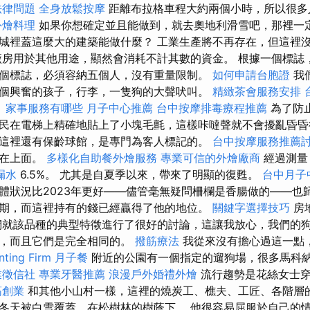
法律問題
全身放鬆按摩
距離布拉格車程大約兩個小時，所以很
外燴料理
如果你想確定並且能做到，就去奧地利滑雪吧，那裡一定
城裡蓋這麼大的建築能做什麼？ 工業生產將不再存在，但這裡
廠房用於其他用途，顯然會消耗不計其數的資金。 根據一個標誌
個標誌，必須容納五個人，沒有重量限制。
如何申請台胞證
我
個興奮的孩子，行李，一隻狗的大聲吠叫。
精緻茶會服務安排
？
家事服務有哪些
月子中心推薦
台中按摩排毒療程推薦
為了防
民在電梯上精確地貼上了小塊毛氈，這樣咔噠聲就不會擾亂昏昏
這裡還有保齡球館，是專門為客人標記的。
台中按摩服務推薦
就在上面。
多樣化自助餐外燴服務
專業可信的外燴廠商
經過測量
漏水
6.5%。 尤其是自夏季以來，帶來了明顯的復甦。
台中月子
體狀況比2023年更好——儘管毫無疑問柵欄是香腸做的——也
期，而這裡持有的錢已經贏得了他的地位。
關鍵字選擇技巧
房
們就該品種的典型特徵進行了很好的討論，這讓我放心，我們的
件，而且它們是完全相同的。
撥筋療法
我從來沒有擔心過這一點
ing Firm
月子餐
附近的公園有一個指定的遛狗場，很多馬科
業徵信社
專業牙醫推薦
浪漫戶外婚禮外燴
流行趨勢是花絲女士穿
筋創業
和其他小山村一樣，這裡的燒炭工、樵夫、工匠、各階層
冬天被白雪覆蓋，在松樹林的樹蔭下。 他很容易屈服於自己的