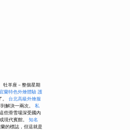
牡羊座－整個星期
宜蘭特色外燴體驗
護
了。
台北高級外燴服
得到解決一兩次。
私
這些滑雪場深受國內
店或現代賓館。
知名
波蘭的標誌，但這就是