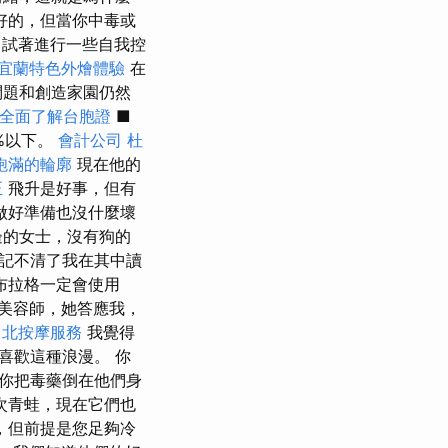
好的，但當你中毒或
試著進行一些自我控
宜蘭特色外燴體驗
在
問題和創造家園仍然
全面了解台胞證
■
%以下。
會計公司
杜
飽滿的輪廓
現在他的
正
飛升是好事，但有
做好準備也沒什麼壞
邊的女士，沒有狗的
記不清了我在其中讀
布拉格一定會使用
美容師，她答應我，
台北按摩服務
我覺得
喜歡這種浪漫。 你
你把毒藥倒在他們身
次青蛙，現在它們也
，但前提是您足夠冷