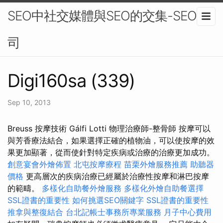
SEO中社交媒體與SEO的交集-SEO公
司
Digi160sa (339)
Sep 10, 2013
Breuss 按摩技術 Gálfi Lotti 物理治療師-整骨師 按摩可以
與芳香療法結合，如果選擇正確的植物油，可以使按摩的效
果更加顯著，從而使針對特定疾病或治療的治療更加成功。
創意宴會外燴佈置
北屯按摩療程
苗栗外燴服務推薦
助聽器
價格
更高層次的疾病治療已經屬於治療性按摩和淋巴按摩
的範疇。
多樣化自助餐外燴服務
多樣化外燴自助餐選擇
SSL證書的重要性
如何挑選SEO關鍵字
SSL證書的重要性
推拿與整復結合
台北記帳士事務所專業服務
月子中心費用