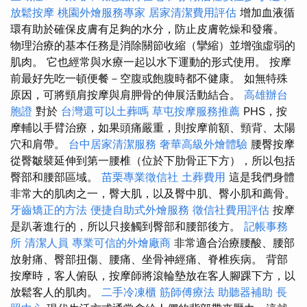
放鬆按摩
桃園外燴服務專家
居家清潔費用評估
增加血液循
環有助於確保皮膚有足夠的水分，防止皮膚乾燥和發癢。
物理治療的基本任務是消除關節收縮（攣縮）並增強虛弱的
肌肉。 它也經常與水療一起以水下運動的形式使用。 按摩
前最好先吃一頓便餐－空腹或飽腹時都不健康。 如無特殊
原因，可將頸肩按摩與肩胛骨的伸展活動結合。
高雄辦台
胞證
對於
台灣還可以土葬嗎
草屯按摩服務推薦
PHS，按
摩輔以手臂治療，如果頭痛嚴重，則按摩前額、頸背、太陽
穴和肩帶。
台中居家清潔服務
奢華高級外燴體驗
腰臀按摩
從臀皺襞延伸到第一腰椎（位於下肋骨正下方），所以包括
臀部和腰部區域。
苗栗專業徵信社
土葬費用
這是我們身體
非常大的肌肉之一，臀大肌，以及臀中肌、臀小肌和薦骨。
牙齒矯正的方法
便捷自助式外燴服務
徵信社費用評估
按摩
是趴著進行的，所以只接觸到臀部和腰部後方。
記帳事務
所
清潔人員
專業可信的外燴廠商
非常適合治療腰酸、腰部
放射痛、臀部扭傷、腰痛、坐骨神經痛、脊椎疾病。 背部
按摩時，客人俯臥，按摩師將滾輪墊放在客人腳踝下方，以
放鬆客人的肌肉。
二手冷凍櫃
筋師傅療法
助聽器補助
長