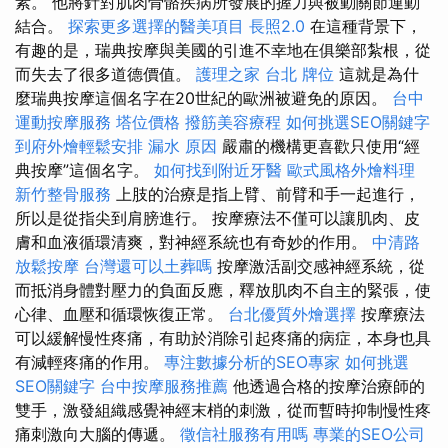
素。 他將針對肌肉骨骼疾病所發展的握力與被動關節運動
結合。
探索更多選擇的醫美項目
長照2.0
在這種背景下，
有趣的是，瑞典按摩與美國的引進不幸地在俱樂部紮根，從
而失去了很多道德價值。
護理之家 台北
牌位
這就是為什
麼瑞典按摩這個名字在20世紀的歐洲被避免的原因。
台中
運動按摩服務
塔位價格
撥筋美容療程
如何挑選SEO關鍵字
到府外燴輕鬆安排
漏水 原因
嚴肅的機構更喜歡只使用“經
典按摩”這個名字。
如何找到附近牙醫
歐式風格外燴料理
新竹整骨服務
上肢的治療是指上臂、前臂和手一起進行，
所以是從指尖到肩膀進行。 按摩療法不僅可以讓肌肉、皮
膚和血液循環清爽，對神經系統也有奇妙的作用。
中清路
放鬆按摩
台灣還可以土葬嗎
按摩激活副交感神經系統，從
而抵消身體對壓力的負面反應，釋放肌肉不自主的緊張，使
心律、血壓和循環恢復正常。
台北優質外燴選擇
按摩療法
可以緩解慢性疼痛，有助於消除引起疼痛的病症，本身也具
有減輕疼痛的作用。
專注數據分析的SEO專家
如何挑選
SEO關鍵字
台中按摩服務推薦
他透過合格的按摩治療師的
雙手，激發組織感覺神經末梢的刺激，從而暫時抑制慢性疼
痛刺激向大腦的傳遞。
徵信社服務有用嗎
專業的SEO公司