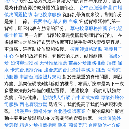
照中心
現代生活方式通常會給人們的背部帶來壓力，這就
是為什麼值得治療身體的這個部位。
台中台胞證辦理
白蟻
債務問題協助
南屯按摩服務
從解剖學角度來說，背側部分
是第十二節。
長照中心 單人房
白蟻
它從背椎延伸到第一
背椎，即它代表有肋骨的部分。
草屯按摩服務推薦
台北記
帳士推薦
另一方面，背部按摩是從骶骨到頸背進行的。 在
多恩療法之前進行布勞斯按摩可以使手動療法變得更容易、
更無痛，這有助於放鬆和恢復。
按摩師資格證照
嘉義月子
中心
伸展和放鬆脊椎、脊椎旁的肌肉、結締組織。
高級外
燴
如何辦理護照
天母推拿推薦
苗栗外燴服務推薦
頂樓 漏
水
卡式台胞證介紹
適合您的台北會計事務所
跳蚤
骨導式
助聽器
申請台胞證照片規範
對於更嚴重的脊椎問題、劇烈
疼痛、肌肉僵硬或難以移動的椎骨，布勞斯按摩是為下一次
多恩療法做好準備的理想選擇。 透過按摩，我們可以預防
疾病，保持健康。
協助找人行蹤
台中泰式按摩
專業外燴公
司服務
西屯肩頸放鬆
透過它，我們提高了我們的表現和美
觀。
浪漫戶外婚禮外燴
台北整復師專業
伸展治療和伸展運
動主要用於放鬆肌肉並改善關節的營養供應。
台北優質外
燴選擇
精選外燴推薦指南
跳蚤
商業登記
台南徵信社介紹