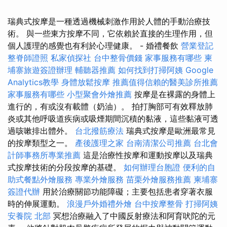
瑞典式按摩是一種透過機械刺激作用於人體的手動治療技
術。 與一些東方按摩不同，它依賴於直接的生理作用，但
個人護理的感覺也有利於心理健康。 - 婚禮餐飲
營業登記
整脊師證照
私家偵探社
台中整骨價錢
家事服務有哪些
柬
埔寨旅遊簽證辦理
輔聽器推薦
如何找到打掃阿姨
Google
Analytics教學
身體放鬆按摩
推薦值得信賴的醫美診所推薦
家事服務有哪些
小型聚會外燴推薦
按摩是在裸露的身體上
進行的，有或沒有載體（奶油）。 拍打胸部可有效釋放肺
炎或其他呼吸道疾病或吸煙期間沉積的黏液，這些黏液可透
過咳嗽排出體外。
台北撥筋療法
瑞典式按摩是歐洲最常見
的按摩類型之一。
產後護理之家
台南清潔公司推薦
台北會
計師事務所專業推薦
這是治療性按摩和運動按摩以及瑞典
式按摩技術的分段按摩的基礎。
如何辦理台胞證
便利的自
助式餐點外燴服務
專業外燴服務
苗栗外燴服務推薦
柬埔寨
簽證代辦
用於治療關節功能障礙；主要包括患者穿著衣服
時的伸展運動。
浪漫戶外婚禮外燴
台中按摩整骨
打掃阿姨
安養院 北部
冥想治療融入了中國反射療法和阿育吠陀的元