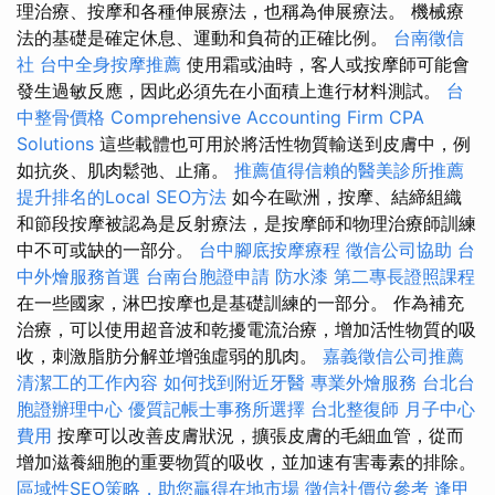
理治療、按摩和各種伸展療法，也稱為伸展療法。 機械療
法的基礎是確定休息、運動和負荷的正確比例。
台南徵信
社
台中全身按摩推薦
使用霜或油時，客人或按摩師可能會
發生過敏反應，因此必須先在小面積上進行材料測試。
台
中整骨價格
Comprehensive Accounting Firm CPA
Solutions
這些載體也可用於將活性物質輸送到皮膚中，例
如抗炎、肌肉鬆弛、止痛。
推薦值得信賴的醫美診所推薦
提升排名的Local SEO方法
如今在歐洲，按摩、結締組織
和節段按摩被認為是反射療法，是按摩師和物理治療師訓練
中不可或缺的一部分。
台中腳底按摩療程
徵信公司協助
台
中外燴服務首選
台南台胞證申請
防水漆
第二專長證照課程
在一些國家，淋巴按摩也是基礎訓練的一部分。 作為補充
治療，可以使用超音波和乾擾電流治療，增加活性物質的吸
收，刺激脂肪分解並增強虛弱的肌肉。
嘉義徵信公司推薦
清潔工的工作內容
如何找到附近牙醫
專業外燴服務
台北台
胞證辦理中心
優質記帳士事務所選擇
台北整復師
月子中心
費用
按摩可以改善皮膚狀況，擴張皮膚的毛細血管，從而
增加滋養細胞的重要物質的吸收，並加速有害毒素的排除。
區域性SEO策略，助您贏得在地市場
徵信社價位參考
逢甲