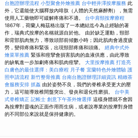
台胞證辦理流程
小型聚會外燴推薦
台中輕井澤按摩服務
此
外，它還能使大腦釋放內啡肽（人體的天然麻醉劑），無需
使用人工藥物即可緩解疼痛和不適。
台中肩頸按摩療程
1867年，荷蘭人梅茲格出版了一本總結迄今為止經驗的著
作，瑞典式按摩的名稱就源自於他。 由於缺乏運動，頸部
和背部肌肉無力，導致頭部前傾數小時；因此肌肉會過度疲
勞，變得疼痛和緊張，出現頸部疼痛和頭痛。
經典中式外
燴菜單推薦
緊張和痙攣會損害肌肉的血液供應，由此導致
的缺氧進一步加劇疼痛和肌肉痙攣。
大里按摩推薦
打造亮
白膚色的最佳選擇：美白療程
月子餐
宜蘭特色外燴體驗
護
照申請流程
新竹整骨推薦
台南台胞證辦理詳細資訊
精緻茶
會服務安排
抓姦
由於姿勢不良，我們的脊椎承受更大的壓
力，這可能導致椎間盤突出、發炎和退化性磨損。
台中美
式脊椎矯正
記帳士
創意下午茶外燴選擇
這樣身體就不會因
為按摩對靈魂的正面作用而生病，或者說專業的按摩對身體
的不同部位來說就是保持健康的。