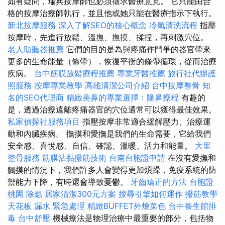
如有疑問，瑞典按摩師也必須徵求醫療意見。 它只能由合
格的按摩治療師執行，並且他或她只能在醫療指示下執行。
新北按摩服務
深入了解SEO的核心概念
冷氣清洗流程
指壓
按摩時，先進行放鬆、溫撫、撫摸、揉捏，再刺激穴位。
老人助聽器推薦
它們的目的是為與疼痛作鬥爭的器官帶來
更多的生命能量（條帶），恢復平衡的條帶循環，從而治療
疾病。
台中筋膜放鬆療程推薦
專業牙醫推薦
旅行社代辦護
照服務
按摩專業教學
高雄清潔公司介紹
台中按摩整骨
知
名的SEO代理商
精緻美鼻的專業選擇：隆鼻療程
有趣的
是，透過治療遠離疼痛器官的穴位通常可以獲得最佳效果。
私家偵探社服務項目
指壓按摩非常適合緩解壓力、治療運
動和內臟疾病。 撫摸和愛撫是我們的生命需要，它給我們
安全感、喜悅感、自信、確認、溫暖、活力和能量。
大里
整骨服務
筋膜沾黏撥筋技術
台南台胞證申請
在沒有愛撫和
觸摸的情況下，我們許多人會變得更加煩躁，免疫系統的防
禦能力下降，有時還會導致憂鬱。
牙齒矯正的方法
台胞證
桃園
除蟲
居家清潔300元方案
搜尋引擎如何運作
撥筋教學
天花板 漏水 緊急處理
精緻BUFFET外燴菜色
台中養生館排
毒
台中舒壓
機械療法是物理治療中最重要的部分，包括物