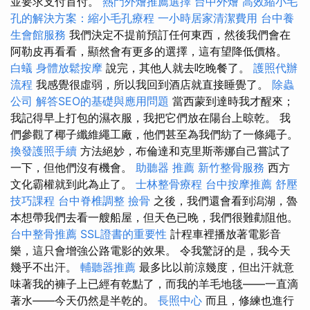
並要求支付首付。
熱門外燴推薦選擇
台中外燴
高效縮小毛
孔的解決方案：縮小毛孔療程
一小時居家清潔費用
台中養
生會館服務
我們決定不提前預訂任何東西，然後我們會在
阿勒皮再看看，顯然會有更多的選擇，這有望降低價格。
白蟻
身體放鬆按摩
說完，其他人就去吃晚餐了。
護照代辦
流程
我感覺很虛弱，所以我回到酒店就直接睡覺了。
除蟲
公司
解答SEO的基礎與應用問題
當西蒙到達時我才醒來；
我記得早上打包的濕衣服，我把它們放在陽台上晾乾。 我
們參觀了椰子纖維繩工廠，他們甚至為我們紡了一條繩子。
換發護照手續
方法絕妙，布倫達和克里斯蒂娜自己嘗試了
一下，但他們沒有機會。
助聽器 推薦
新竹整骨服務
西方
文化霸權就到此為止了。
士林整骨療程
台中按摩推薦
舒壓
技巧課程
台中脊椎調整
撿骨
之後，我們還會看到潟湖，魯
本想帶我們去看一艘船屋，但天色已晚，我們很難勸阻他。
台中整骨推薦
SSL證書的重要性
計程車裡播放著電影音
樂，這只會增強公路電影的效果。 令我驚訝的是，我今天
幾乎不出汗。
輔聽器推薦
最多比以前涼幾度，但出汗就意
味著我的褲子上已經有乾點了，而我的羊毛地毯——一直滴
著水——今天仍然是半乾的。
長照中心
而且，修練也進行