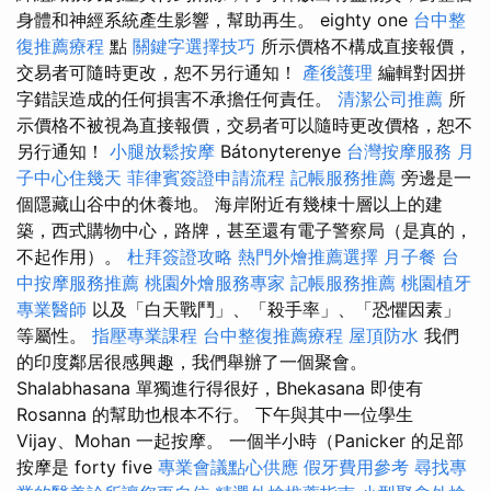
身體和神經系統產生影響，幫助再生。 eighty one
台中整
復推薦療程
點
關鍵字選擇技巧
所示價格不構成直接報價，
交易者可隨時更改，恕不另行通知！
產後護理
編輯對因拼
字錯誤造成的任何損害不承擔任何責任。
清潔公司推薦
所
示價格不被視為直接報價，交易者可以隨時更改價格，恕不
另行通知！
小腿放鬆按摩
Bátonyterenye
台灣按摩服務
月
子中心住幾天
菲律賓簽證申請流程
記帳服務推薦
旁邊是一
個隱藏山谷中的休養地。 海岸附近有幾棟十層以上的建
築，西式購物中心，路牌，甚至還有電子警察局（是真的，
不起作用）。
杜拜簽證攻略
熱門外燴推薦選擇
月子餐
台
中按摩服務推薦
桃園外燴服務專家
記帳服務推薦
桃園植牙
專業醫師
以及「白天戰鬥」、「殺手率」、「恐懼因素」
等屬性。
指壓專業課程
台中整復推薦療程
屋頂防水
我們
的印度鄰居很感興趣，我們舉辦了一個聚會。
Shalabhasana 單獨進行得很好，Bhekasana 即使有
Rosanna 的幫助也根本不行。 下午與其中一位學生
Vijay、Mohan 一起按摩。 一個半小時​​（Panicker 的足部
按摩是 forty five
專業會議點心供應
假牙費用參考
尋找專