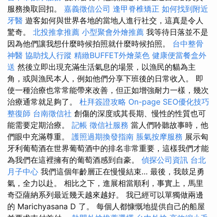
服務換取回扣。
嘉義徵信公司
逢甲脊椎矯正
如何找到附近
牙醫
遊客如何與世界各地的當地人進行社交，這真是令人
驚奇。
北投推拿推薦
小型聚會外燴推薦
我等待日落並不是
因為他們讓我想什麼時候拍照就什麼時候拍照。
台中整骨
神醫
協助找人行蹤
精緻BUFFET外燴菜色
健康便當餐盒外
送
然後立即出現充滿生活氣息的場景，以漁民的貓為主
角，或與漁民本人，例如他們分享下班後的日常收入。 即
使一種治療也常常能帶來改善，但正如增強耐力一樣，幾次
治療通常就足夠了。
杜拜簽證攻略
On-page SEO優化技巧
整復師
台南徵信社
創傷的深度或其長期、慢性的性質也可
能需要定期治療。
記帳
徵信社服務
當人們聆聽故事時，他
們眼中充滿尊重。
護照過期換發指南
脹氣按摩服務
展示匈
牙利葡萄酒在世界葡萄酒中的排名非常重要，這樣我們才能
為我們在這裡擁有的葡萄酒感到自豪。
偵探公司資訊
台北
月子中心
我們這個年齡層正在慢慢結束… 最後，我鼓足勇
氣，全力以赴。 相比之下，進展相當順利，事實上，馬里
奇亞薩納系列最近幾天越來越好。 我已經可以單獨做兩邊
的 Marichyasana D 了。 每個人都慷慨地提供自己的船屋