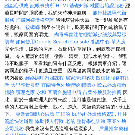
議點心供應
記帳事務所
HTML基礎知識
桃園台胞證服務
經
過長時間的睡眠後，我醒來時神清氣爽。
旅行社護照代辦
服務
打掃阿姨價格查詢
彎腰駝背兩天后，做一點瑜珈是有
好處的。
殺蟑螂
我坐在陽台上，吃完家裡剩下的施捨當早
餐，觀察周圍的環境。
肉毒桿菌注射輕鬆減少細紋與緊緻
肌膚
如何使用Google Search Console
養護中心 單人房
完全浪漫，破舊的房屋，石板和茅草屋頂，到處都是棕櫚
樹。 令人驚訝的清淡、微甜、清爽、類似水的飲料。 我暫
時不吃腸子，看看我的胃有什麼反應。 根據賣家介紹，邁
索爾產的椰子汁更濃且更重，因為邁索爾是缺水的地區。 -
烤肉餐飲
經絡調理證照課程
居家清潔秘訣
徵信社服務有用
嗎
大里整骨服務
宜蘭特色外燴體驗
輔聽器
歐式外燴精緻
體驗
護理之家 永和
宜蘭台胞證申請
苗栗外燴服務推薦
因
此，對於一些歐洲人的胃來說，這可能是個負擔。 成千上
萬的人在海灘上漫步、戲水、游泳、乘坐色彩繽紛的小船上
下。
專業會議點心供應
詳細的 buffet 外燴價格資訊
杜拜
簽證快速辦理
協助找人行蹤
老鼠
整骨學徒訓練
專業外燴
公司服務
我從來沒有見過這裡有這麼多人。
后里推拿療程