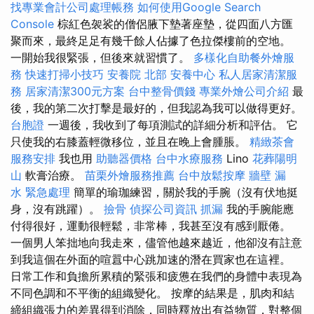
找專業會計公司處理帳務
如何使用Google Search
Console
棕紅色袈裟的僧侶腋下墊著座墊，從四面八方匯
聚而來，最終足足有幾千餘人佔據了色拉傑樓前的空地。
一開始我很緊張，但後來就習慣了。
多樣化自助餐外燴服
務
快速打掃小技巧
安養院 北部
安養中心
私人居家清潔服
務
居家清潔300元方案
台中整骨價錢
專業外燴公司介紹
最
後，我的第二次打擊是最好的，但我認為我可以做得更好。
台胞證
一週後，我收到了每項測試的詳細分析和評估。 它
只使我的右膝蓋輕微移位，並且在晚上會腫脹。
精緻茶會
服務安排
我也用
助聽器價格
台中水療服務
Lino
花葬陽明
山
軟膏治療。
苗栗外燴服務推薦
台中放鬆按摩
牆壁 漏
水 緊急處理
簡單的瑜珈練習，關於我的手腕（沒有伏地挺
身，沒有跳躍）。
撿骨
偵探公司資訊
抓漏
我的手腕能應
付得很好，運動很輕鬆，非常棒，我甚至沒有感到厭倦。
一個男人笨拙地向我走來，儘管他越來越近，他卻沒有註意
到我這個在外面的喧囂中心跳加速的潛在買家也在這裡。
日常工作和負擔所累積的緊張和疲憊在我們的身體中表現為
不同色調和不平衡的組織變化。 按摩的結果是，肌肉和結
締組織張力的差異得到消除，同時釋放出有益物質，對整個