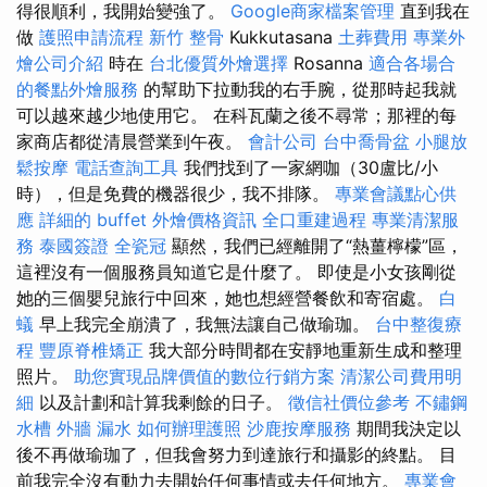
得很順利，我開始變強了。
Google商家檔案管理
直到我在
做
護照申請流程
新竹 整骨
Kukkutasana
土葬費用
專業外
燴公司介紹
時在
台北優質外燴選擇
Rosanna
適合各場合
的餐點外燴服務
的幫助下拉動我的右手腕，從那時起我就
可以越來越少地使用它。 在科瓦蘭之後不尋常；那裡的每
家商店都從清晨營業到午夜。
會計公司
台中喬骨盆
小腿放
鬆按摩
電話查詢工具
我們找到了一家網咖（30盧比/小
時），但是免費的機器很少，我不排隊。
專業會議點心供
應
詳細的 buffet 外燴價格資訊
全口重建過程
專業清潔服
務
泰國簽證
全瓷冠
顯然，我們已經離開了“熱薑檸檬”區，
這裡沒有一個服務員知道它是什麼了。 即使是小女孩剛從
她的三個嬰兒旅行中回來，她也想經營餐飲和寄宿處。
白
蟻
早上我完全崩潰了，我無法讓自己做瑜珈。
台中整復療
程
豐原脊椎矯正
我大部分時間都在安靜地重新生成和整理
照片。
助您實現品牌價值的數位行銷方案
清潔公司費用明
細
以及計劃和計算我剩餘的日子。
徵信社價位參考
不鏽鋼
水槽
外牆 漏水
如何辦理護照
沙鹿按摩服務
期間我決定以
後不再做瑜珈了，但我會努力到達旅行和攝影的終點。 目
前我完全沒有動力去開始任何事情或去任何地方。
專業會