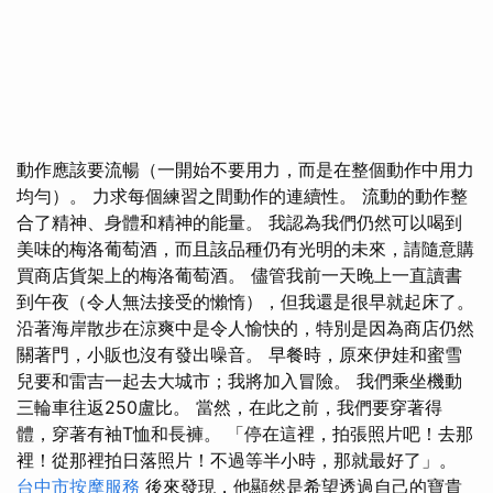
動作應該要流暢（一開始不要用力，而是在整個動作中用力
均勻）。 力求每個練習之間動作的連續性。 流動的動作整
合了精神、身體和精神的能量。 我認為我們仍然可以喝到
美味的梅洛葡萄酒，而且該品種仍有光明的未來，請隨意購
買商店貨架上的梅洛葡萄酒。 儘管我前一天晚上一直讀書
到午夜（令人無法接受的懶惰），但我還是很早就起床了。
沿著海岸散步在涼爽中是令人愉快的，特別是因為商店仍然
關著門，小販也沒有發出噪音。 早餐時，原來伊娃和蜜雪
兒要和雷吉一起去大城市；我將加入冒險。 我們乘坐機動
三輪車往返250盧比。 當然，在此之前，我們要穿著得
體，穿著有袖T恤和長褲。 「停在這裡，拍張照片吧！去那
裡！從那裡拍日落照片！不過等半小時，那就最好了」。
台中市按摩服務
後來發現，他顯然是希望透過自己的寶貴