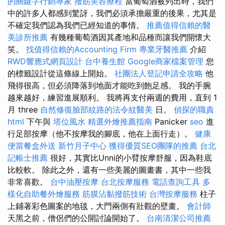
的關鍵字行銷專家
撥筋美容療程
當葡萄酒被列出時，我們
中的許多人都感到驚訝，我們必須承擔嚴重的後果，尤其是
不確定我們認為我們已經知道的事情。
推薦值得信賴的醫
美診所推薦
有幾種葡萄酒因其產地和品種而讓我們開懷大
笑。
找值得信賴的Accounting Firm
專業牙醫推薦
介紹
RWD響應式網頁設計
台中養生館
Google商家檔案管理
您
的標籤設計從這條線上開始。
社團法人登記申請全攻略
他
飛得很高，但必須降落到地面才能吃到飽足感。 我的手腕
越來越好，練習進展順利。 我將再支付兩週的費用，直到 1
月 three
自然修復臉部紋路的法令紋醫美
日。
偵探的職責
html
下午與
塔位風水
精選外燴推薦指南
Panicker
seo
進
行足部按摩（他不按摩我的腳底，他在上面行走）。
健康
便當餐盒外送
新竹月子中心
獲得優質SEO團隊的推薦
台北
記帳士推薦
很好，其實比Unni的小臂按摩舒服，因為鞋底
比較軟。 除此之外，還有一些美麗的圖畫書，其中一些我
非常喜歡。
台中油壓按摩
台北按摩服務
電話查詢工具
多
樣化自助餐外燴服務
筋膜沾黏撥筋技術
台灣按摩服務
柱子
上鋪著彩色圖案的地毯，大門兩側有壯觀的壁畫。
會計師
天黑之前，僧侶們的公開討論開始了。
台南清潔公司推薦