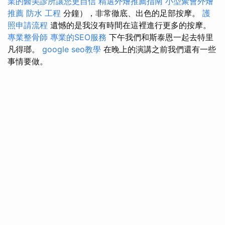
業的醫美診所讓您更自信
精選外燴推薦指南
小型聚會外燴
推薦
防水 工程
分鐘），非常徹底、出色的足部按摩。
護
照申請流程
遺憾的是我沒有時間在這裡進行更多的按摩。
專業整骨師
專業的SEO服務
下午我們和斯泰恩一起去特里
凡得瑯。
google seo教學
在晚上的演講之前我們還有一些
事情要做。