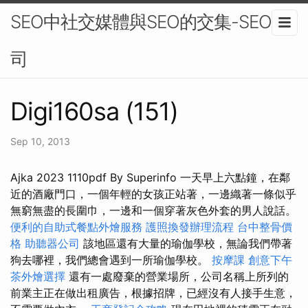
SEO中社交媒體與SEO的交集-SEO公
司
Digi160sa (151)
Sep 10, 2013
Ajka 2023 1110pdf By Superinfo 一天早上六點鐘，在鄰
近的酒廠門口，一個年輕的女孩正站著，一邊織著一條似乎
無窮無盡的長圍巾，一邊和一個穿著灰色外套的男人說話。
便利的自助式餐點外燴服務
護照換發辦理流程
台中整骨價
格
助聽器公司
該地區還有大量的瑜伽學校，無論我們帶著
狗去哪裡，我們總會遇到一所瑜伽學校。
按摩課
創意下午
茶外燴選擇
還有一處廢棄的營業場所，公司名稱上所列的
前業主正在做出租廣告，根據招牌，已經沒有人接手生意，