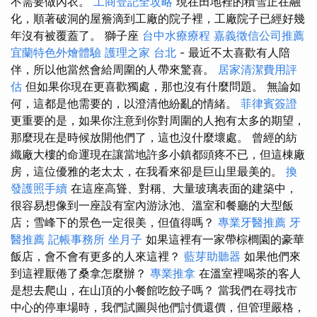
不需要做內衣。
工商登記全攻略
現在田地裡的積雪正在融
化，順著破洞的屋簷滴到工廠的院子裡，工廠院子已經好幾
年沒有被覆蓋了。 獅子座
台中水療療程
嘉義徵信公司推薦
宜蘭特色外燴體驗
護理之家 台北
- 最近不太喜歡有人陪
伴，所以他當然會給周圍的人帶來驚喜。
居家清潔費用評
估
但如果你現在更喜歡獨處，那也沒有什麼問題。 無論如
何，這都是他需要的，以澄清他紛亂的情緒。
菲律賓簽證
更重要的是，如果你注意到你對周圍的人抱有太多的期望，
那麼現在是時候放開他們了，這也沒什麼壞處。 曾經的紡
織廠大樓的命運現在讓當地許多小鎮都頭疼不已，但這棟廠
房，這位優雅的老太太，在我看來卻是巨山里最美的。
換
發護照手續
在這座高聳、對稱、大量玻璃表面的建築中，
很容易想像到一座設有室內游泳池、溫室和餐廳的大型飯
店；雪峰下的景色一定很美，但值得嗎？
專業牙醫推薦
牙
醫推薦
記帳事務所
坐月子
如果這裡有一家帶棕櫚園的豪華
飯店，會不會有更多的人來這裡？
藍芽助聽器
如果他們來
到這裡厭倦了桑拿怎麼辦？
專業推拿
在溫室裡喝茶的客人
是想去爬山，在山頂的小餐館吃餃子嗎？ 當我們在尋找市
中心的停車場時，我們試圖與他們討價還價，但管理嚴格，