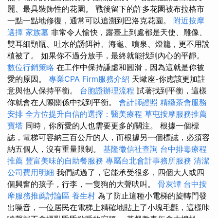
麗、最具裝飾性的花園。 戰後留下的許多花園被布拉格市
一點一點地修復，通常可以追溯到巴洛克花園。
附近按摩
選擇
家族墓
非常令人愉快，露臺上到處都是天使、雕像、
雙耳細頸瓶、吐水的誘餌神、海龜、噴泉、燈籠，更不用說
植被了。 如果你不過分放手，最終就能找到內心的平靜。
數位行銷策略
在工作中保持謙虛和圓滑，因為這就是你被
愛的原因。
專業CPA Firm服務介紹
天蠍座-你應該更加註
意與他人保持平衡。
台胞證辦理流程
試著找到平衡，這樣
你就會在人際關係中找到平衡。
會計師證照
精緻茶會服務
安排
全方位提升自信的選擇：醫美療程
草屯按摩服務推薦
寶塔
同時，你所愛的人也需要更多的關注。 根據一個標
誌，電梯可容納三百公斤的人，而根據另一個標誌，必須容
納五個人，沒有重量限制。
基隆徵信社查詢
台中排毒療程
推薦
豐富美味的自助餐服務
專屬台北會計事務所服務
清潔
公司費用明細
我們試過了，它能承受很多，四個大人或四
個興奮的孩子，行李，一隻狗的大聲吠叫。
骨灰罈
台中按
摩服務推薦討論區
養生村
為了防止這種小電梯的旋轉門發
出噪音，一位居民在電梯上精確地貼上了小塊毛氈，這樣咔