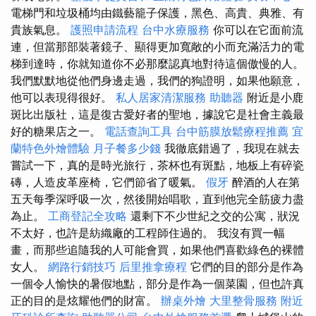
電梯門和垃圾桶均由鐵藝籠子保護，黑色、高貴、典雅、有
貴族氣息。
護照申請流程
台中水療服務
你可以在它面前流
連，但當那部裝著鏡子、顯得更加寬敞的小而充滿活力的電
梯到達時，你就知道你不必那麼認真地對待這個傲慢的人。
我們默默地從他們身邊走過，我們的狗證明，如果他願意，
他可以表現得很好。
私人居家清潔服務
助聽器
附近是小鹿
斑比出版社，這是復古愛好者的聖地，據說它是社會主義最
好的糖果店之一。
電話查詢工具
台中筋膜放鬆療程推薦
宜
蘭特色外燴體驗
月子餐多少錢
我徹底錯過了，我現在就去
嘗試一下，真的是時光旅行，茶杯也有斑點，地板上有碎瓷
磚，人造皮革座椅，它們節省了暖氣。
假牙
醉酒的人在第
五天每季深呼吸一次，然後開始唱歌，直到他完全筋疲力盡
為止。
工商登記全攻略
還剩下不少世紀之交的公寓，狀況
不太好，也許是紡織廠的工程師住過的。 我沒有買一幅
畫，而那些追隨我的人可能會買，如果他們喜歡綠色的裸體
女人。
網路行銷技巧
后里推拿療程
它們的目的部分是作為
一個令人愉快的暑假地點，部分是作為一個菜園，但也許真
正的目的是炫耀他們的財富。
辦桌外燴
大里整骨服務
附近