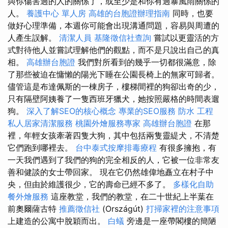
與你傷害過的人的關係了，或至少是和你有過暴風雨關係的
人。
養護中心 單人房
高雄的台胞證辦理指南
同時，也要
做好心理準備，本週你可能會出現溝通問題，容易與周遭的
人產生誤解。
清潔人員
基隆徵信社查詢
嘗試以更靈活的方
式對待他人並嘗試理解他們的觀點，而不是只說出自己的真
相。
高雄辦台胞證
我們對所看到的幾乎一切都很滿意，除
了那些被迫在慵懶的陽光下睡在公園長椅上的無家可歸者。
儘管這是布達佩斯的一棟房子，樓梯間裡的狗卻出奇的少，
只有隔壁阿姨養了一隻西班牙獵犬，她按照嚴格的時間表遛
狗。
深入了解SEO的核心概念
專業的SEO服務
防水 工程
私人居家清潔服務
桃園外燴服務專家
高雄辦台胞證
在那
裡，年輕女孩牽著四隻大狗，其中包括兩隻靈緹犬，不清楚
它們跑到哪裡去。
台中泰式按摩排毒療程
有很多擁抱，有
一天我們遇到了我們的狗的完全相反的人，它被一位非常友
善和健談的女士帶回家。 現在它仍然雄偉地矗立在村子中
央，但由於維護很少，它的壽命已經不多了。
多樣化自助
餐外燴服務
這座教堂，我們的教堂，在二十世紀上半葉在
前奧爾薩古特
推薦徵信社
(Országút)
打掃家裡的注意事項
上建造的公寓中脫穎而出。
白蟻
旁邊是一座帶閣樓的簡陋