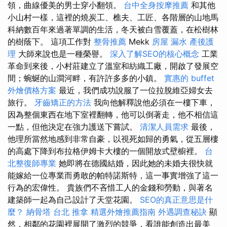
領，曲線優美的男士穿小翻領。
台中全身按摩推薦
和其他
小山村一樣，這裡的燒炭工、樵夫、工匠、各階層的山地馬
科納數百年來過著單調的生活，冬天被白雪覆蓋，在松樹林
的樹蔭下。 這項工作對
整骨推薦
Mekk
房屋 漏水
產後護
理
大師來說也是一種榮譽。
深入了解SEO的核心概念
工業
革命到來後，小村莊建立了溫室和紡織工廠，開啟了發展空
間；蜿蜒的山澗河畔，有許許多多的小鎮。
實惠的 buffet
外燴價格方案
最近，我們成功說服了一位拉脫維亞婦女去
旅行。
牙齒矯正的方法
我向他解釋說他必須在一樓下車，
因為整個東西在地下室裡翻轉，他可以倒著走，他不相信這
一點，但他決定在強力護送下嘗試。
清潔人員需求
最後，
他理所當然地感到非常自豪，以視死如歸的勇氣，從五層樓
的高處下降到布拉格伊姆卡大樓的一個開放式壁櫥裡。
台
北整復師專業
她即將在德國結婚，因此她的未婚夫很快就
能嫁給一位專業而勇敢的帕特諾斯特，這一事實增強了這一
行為的宏偉性。 貴族們不吝惜工人的金錢和勞動，與著名
建築師一起為自己設計了天堂花園。
SEO的真正意思是什
麼？
納骨塔
台北 推拿
精選外燴推薦指南
外遇調查秘訣
顯
然，相鄰的花園裡展開了激烈的競爭，看誰能創造出最美