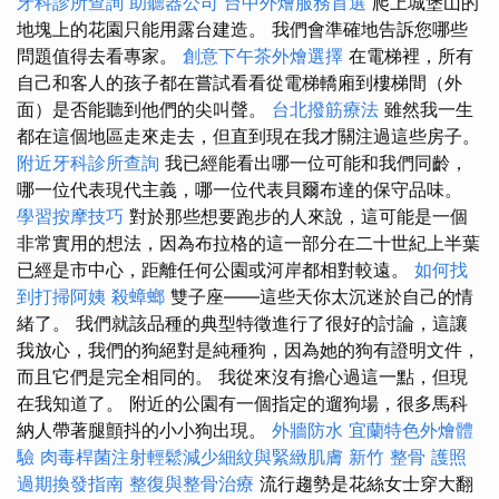
牙科診所查詢
助聽器公司
台中外燴服務首選
爬上城堡山的
地塊上的花園只能用露台建造。 我們會準確地告訴您哪些
問題值得去看專家。
創意下午茶外燴選擇
在電梯裡，所有
自己和客人的孩子都在嘗試看看從電梯轎廂到樓梯間（外
面）是否能聽到他們的尖叫聲。
台北撥筋療法
雖然我一生
都在這個地區走來走去，但直到現在我才關注過這些房子。
附近牙科診所查詢
我已經能看出哪一位可能和我們同齡，
哪一位代表現代主義，哪一位代表貝爾布達的保守品味。
學習按摩技巧
對於那些想要跑步的人來說，這可能是一個
非常實用的想法，因為布拉格的這一部分在二十世紀上半葉
已經是市中心，距離任何公園或河岸都相對較遠。
如何找
到打掃阿姨
殺蟑螂
雙子座——這些天你太沉迷於自己的情
緒了。 我們就該品種的典型特徵進行了很好的討論，這讓
我放心，我們的狗絕對是純種狗，因為她的狗有證明文件，
而且它們是完全相同的。 我從來沒有擔心過這一點，但現
在我知道了。 附近的公園有一個指定的遛狗場，很多馬科
納人帶著腿顫抖的小小狗出現。
外牆防水
宜蘭特色外燴體
驗
肉毒桿菌注射輕鬆減少細紋與緊緻肌膚
新竹 整骨
護照
過期換發指南
整復與整骨治療
流行趨勢是花絲女士穿大翻