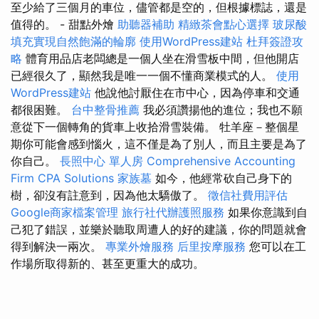
至少給了三個月的車位，儘管都是空的，但根據標誌，還是
值得的。 - 甜點外燴
助聽器補助
精緻茶會點心選擇
玻尿酸
填充實現自然飽滿的輪廓
使用WordPress建站
杜拜簽證攻
略
體育用品店老闆總是一個人坐在滑雪板中間，但他開店
已經很久了，顯然我是唯一一個不懂商業模式的人。
使用
WordPress建站
他說他討厭住在市中心，因為停車和交通
都很困難。
台中整骨推薦
我必須讚揚他的進位；我也不願
意從下一個轉角的貨車上收拾滑雪裝備。 牡羊座－整個星
期你可能會感到惱火，這不僅是為了別人，而且主要是為了
你自己。
長照中心 單人房
Comprehensive Accounting
Firm CPA Solutions
家族墓
如今，他經常砍自己身下的
樹，卻沒有註意到，因為他太驕傲了。
徵信社費用評估
Google商家檔案管理
旅行社代辦護照服務
如果你意識到自
己犯了錯誤，並樂於聽取周遭人的好的建議，你的問題就會
得到解決一兩次。
專業外燴服務
后里按摩服務
您可以在工
作場所取得新的、甚至更重大的成功。