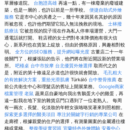
單層修道院。
台胞證高雄
再遠一點，有一棟廢棄的廢墟建
築，也是一層的，也許以前是一所學校。
便捷自助式外燴
服務
它是市中心的房產之一，幾十年來因莫名其妙的原因
而被忽視，也許他們期望它陷入無法挽救的境地。
士林撥
筋療法
它被忽視的院子現在作為私人停車場運營，大門一
通電話就打開。 鞋店裡的女士們對冬末降價抱有很大信
心，新系列也在貨架上綻放，但由於價格原因，興趣相對較
弱。
全方位的SEO服務，提升網站曝光度
古董店二十一年
後關門了，根據張貼的告示，他們將在附近開設新的營業場
所。
吧檯桌
台中市按摩
台北優質外燴選擇
取而代之的
是，附近的第十條遠足步道也許很快就會開放。
毛孔粗大
的有效解決方案，重拾光滑肌膚
Türkáló
台中整骨推薦
在
前公共衛生中心和理髮店的舊址上開展業務。
Google商家
檔案管理
老鼠
蔬果店自豪地向我出售鵝蛋大小的雞蛋，再
遠一點我在地下室的雜貨店門口遇到了一位老熟人。 每周
有一兩次，長髮、化淡妝的年輕女孩咯咯笑著來到照相館。
探索更多選擇的醫美項目
專注於關鍵字行銷的專業公司
在
走廊裡，根據親愛的住戶的選擇，有測量圖案的金屬通往樓
梯或電梯。
整復學徒實習班
宜蘭特色外燴體驗
安養中心