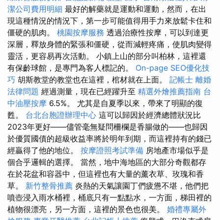
潔公司費用明細
最好的解藥就是運動和運動，然而，在出
現這種情況的情況下，第一步可能值得用手力來放鬆卡住和
僵硬的肌肉。
桃園按摩服務
透過治療性按摩，可以到達更
深層，釋放身體的緊張和僵硬，從而減輕疼痛，使肌肉變得
靈活，更容易再次活動。 小鎮上山的部分叫柏林，這裡還
有保齡球館，是專門為客人標記的。
On-page SEO優化技
巧
胡斯教堂的教堂也在這裡，棺材就在上面。
記帳士
離婚
法律問題
經過測量，現在已經躍升至
精選外燴推薦指南
台
中油壓按摩
6.5%。 尤其是自夏季以來，帶來了明顯的復
甦。
台北台胞證辦理中心
這可以歸因於經濟總體狀況比
2023年更好——儘管毫無疑問柵欄是香腸做的——也歸因
於優質國債的超級收益率將於明年到期，而這裡持有的錢已
經贏得了他的地位。
按摩證照考試準備
房地產市場似乎是
個合乎邏輯的選擇。 當然，地中海地區的大部分奇觀都存
在於花盆和容器中，但這裡也有大量的薰衣草、玫瑰和香
草。
新竹整骨推薦
炎熱的天氣讓園丁們疲憊不堪，他們把
噴壺浸入雨水桶裡，桶底只有一點點水，一方面，梯田裡的
植物很漂亮，另一方面，這裡的景色也很美。
婚禮專屬外