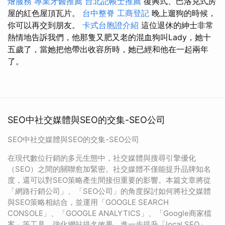
燴服務
專業牙醫推薦
台北記帳士推薦
復興式、巴洛克式房
屋的紅色屋頂瓦片。
台中整脊
工商登記
晚上遛狗的時候，
你可以再交到朋友。
卡式台胞證介紹
這位退休的紳士非常
熱情地告訴我們，他那隻又肥又老的混血狗叫Lady，她十
五歲了，當她把他帶出收容所時，她已經和他在一起兩年
了。
SEO中社交媒體與SEO的交集-SEO公司
SEO中社交媒體與SEO的交集-SEO公司
在現代數位行銷的多元生態中，社交媒體與搜尋引擎優化
（SEO）之間的關聯愈加緊密。社交媒體不僅能提升品牌知名
度，還可以對SEO策略產生間接但重要的影響。本篇文章將從
「網路行銷公司」、「SEO公司」的角度探討如何將社交媒體
與SEO策略相結合，並運用「GOOGLE SEARCH
CONSOLE」、「GOOGLE ANALYTICS」、「Google商家檔
案」等工具，強化網站排名效果，進一步提升「local SEO」、