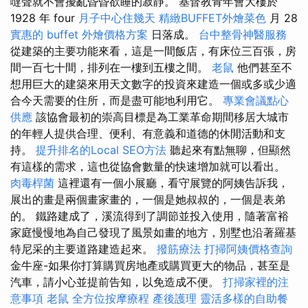
噠聲就不會擾亂昏昏欲睡的寂靜。 基督教青年會大樓於
1928 年 four
月子中心住幾天
精緻BUFFET外燴菜色
月 28
實惠的 buffet 外燴價格方案
日落成。
台中整骨神醫服務
從建築的主要功能來看，這是一間飯店，有床位三百張，房
間一百七十間，排列在一樓到五樓之間。
老鼠
他們甚至不
想用巨大的建築來用天文數字的投資來建造一個或多或少適
合今天需要的住所，而是盡可能地利用它。
專業會議點心
供應
該協會最初的崇高目標是為工業革命期間移居大城市
的年輕人提供合理、便利、有意義和道德的休閒活動和支
持。
提升排名的Local SEO方法
聽起來有點無聊，但顯然
有這樣的需求，這也從協會數量的快速增加就可以看出。
肉毒桿菌
這裡還有一個小展廳，看守展覽的阿姨告訴我，
展出的畫是兩個畫家畫的，一個是她叔叔的，一個是表弟
的。 鐵路建成了，溪流得到了調節並投入使用，隨著富裕
家庭慢慢地為自己發現了風景如畫的地方，別墅也沿著羅基
特尼采的主要道路建造起來。
撥筋療法
打掃阿姨價格查詢
金牛座-如果你打算購買房地產或購買更大的物品，甚至是
汽車，請小心並提前告知，以免造成不便。
打掃家裡的注
意事項
老鼠
全方位按摩療程
產後護理
靈活多樣的自助餐