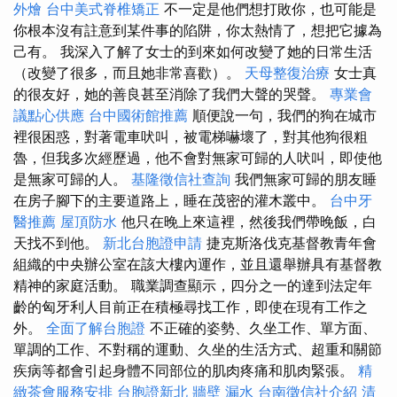
外燴
台中美式脊椎矯正
不一定是他們想打敗你，也可能是
你根本沒有註意到某件事的陷阱，你太熱情了，想把它據為
己有。 我深入了解了女士的到來如何改變了她的日常生活
（改變了很多，而且她非常喜歡）。
天母整復治療
女士真
的很友好，她的善良甚至消除了我們大聲的哭聲。
專業會
議點心供應
台中國術館推薦
順便說一句，我們的狗在城市
裡很困惑，對著電車吠叫，被電梯嚇壞了，對其他狗很粗
魯，但我多次經歷過，他不會對無家可歸的人吠叫，即使他
是無家可歸的人。
基隆徵信社查詢
我們無家可歸的朋友睡
在房子腳下的主要道路上，睡在茂密的灌木叢中。
台中牙
醫推薦
屋頂防水
他只在晚上來這裡，然後我們帶晚飯，白
天找不到他。
新北台胞證申請
捷克斯洛伐克基督教青年會
組織的中央辦公室在該大樓內運作，並且還舉辦具有基督教
精神的家庭活動。 職業調查顯示，四分之一的達到法定年
齡的匈牙利人目前正在積極尋找工作，即使在現有工作之
外。
全面了解台胞證
不正確的姿勢、久坐工作、單方面、
單調的工作、不對稱的運動、久坐的生活方式、超重和關節
疾病等都會引起身體不同部位的肌肉疼痛和肌肉緊張。
精
緻茶會服務安排
台胞證新北
牆壁 漏水
台南徵信社介紹
清