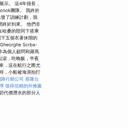
展示。 這4年很長，
nok團隊。 我終於
比發了訓練計劃，我
間終於到來。 他們非
在哈桑的陪同下搭乘
剩下五個衣著休閒的
rghe Scrba-
，作為個人顧問和羅馬
點滾，吃晚飯，半夜
來，這在航行之際尤
時，小船被海浪拍打
網路行銷公司
基隆台
擇
值得信賴的外燴廠
切代價潛水的部分人