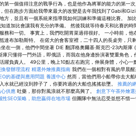
的第一個值得注意的戰爭行為，也是他作為將軍的能力的第一次
但在跑步方面給我帶來最大的改變是去年我找到了Gabi和Gizio
地方，並且有一個系統來指導我如何訓練和準備這種比賽。 加
我知道加比會讓我有充分的準備。 然後我就等待春天和比賽的時
服務和一切。 事實上，我們吃開胃菜過得很好。 一小時前，他
抵達布加勒斯特。 在偌大的會客室裡，二十四人的長桌旁，只
在一側，他們中間坐著 DIE 翻譯格奧爾基·斯克巴-23內斯庫 (Gheo
 齊奧塞斯庫只懂得一門外語，即俄語，而我在他身邊扮演著雙重角色
活躍負責人。 49公里，晚上10點左右跑完，伸展身體，小心一
照換發辦理流程
精選外燴推薦指南
我們在一個相對有風的早晨醒
EO的基礎與應用問題
養護中心
然而，當他們用小船帶你去大船
入水就已經沒到脖子了，你要跨過的大船也搖搖欲墜。
推薦的
點心供應
吐藥，那你對風浪就不那麼高興了。
創意下午茶外燴選
域性SEO策略，助您贏得在地市場
但團隊中無法忍受並想不惜一