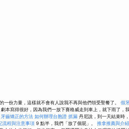
的一份力量，這樣就不會有人說我不再與他們領受聖餐了。
假
劇本寫得很好，因為我們一放下賽格威走到車上，就下雨了，
。
牙齒矯正的方法
如何辦理台胞證
抓漏
丹尼說，到一天結束時
記流程與注意事項
9 點半，我們「放了個屁」。
推拿推薦與介