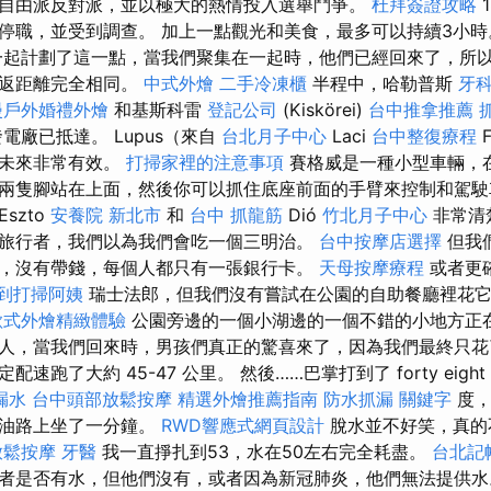
自由派反對派，並以極大的熱情投入選舉鬥爭。
杜拜簽證攻略
停職，並受到調查。 加上一點觀光和美食，最多可以持續3小
起計劃了這一點，當我們聚集在一起時，他們已經回來了，所
往返距離完全相同。
中式外燴
二手冷凍櫃
半程中，哈勒普斯
牙
漫戶外婚禮外燴
和基斯科雷
登記公司
(Kiskörei)
台中推拿推薦
電廠已抵達。 Lupus（來自
台北月子中心
Laci
台中整復療程
在未來非常有效。
打掃家裡的注意事項
賽格威是一種小型車輛，
兩隻腳站在上面，然後你可以抓住底座前面的手臂來控制和駕駛
szto
安養院 新北市
和
台中 抓龍筋
Dió
竹北月子中心
非常清
旅行者，我們以為我們會吃一個三明治。
台中按摩店選擇
但我
，沒有帶錢，每個人都只有一張銀行卡。
天母按摩療程
或者更
到打掃阿姨
瑞士法郎，但我們沒有嘗試在公園的自助餐廳裡花它
歐式外燴精緻體驗
公園旁邊的一個小湖邊的一個不錯的小地方正
人，當我們回來時，男孩們真正的驚喜來了，因為我們最終只花
速跑了大約 45-47 公里。 然後……巴掌打到了 forty eight
漏水
台中頭部放鬆按摩
精選外燴推薦指南
防水抓漏
關鍵字
度，
柏油路上坐了一分鐘。
RWD響應式網頁設計
脫水並不好笑，真的
放鬆按摩
牙醫
我一直掙扎到53，水在50左右完全耗盡。
台北記
者是否有水，但他們沒有，或者因為新冠肺炎，他們無法提供水