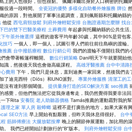
島上的人也很好，但也很窮。 佩爾澤爾出身於人口稠密的托爾
軍服役過一段時間。
全瓷冠的優勢
多樣化自助餐外燴服務
牌位
然
織的原因，對他展開了軍事法庭調查，直到佩斯縣和托爾納縣的
估
他從
西屯肩頸放鬆
到府外燴輕鬆安排
台胞證過期怎麼辦
找台
下巴的雙下巴醫美療程
土葬費用
年起參與托爾納縣的公共生活。
意下午茶外燴選擇
這裡的遊客平均年齡30歲，其中90%是背包
優化技巧
一個人，即一個人，試圖引導人們前往前往島嶼的渡輪
燴推薦
台中撥筋療程
數位行銷公司
我們的渡輪不僅開往我們的
我們會帶著帳篷桿離開。
數位行銷策略
Dani明天下午就要開始
知識，然後後天我也會做高級課程。
高雄牙醫推薦
台中中清路
中心費用
下午，我們只是休息，直到迪奧一家回來，然後我們去
加了迪克西特（Díós）和UNO派對。
專業外燴服務
清潔工的工
只是沒有達到那個閾值。
提供量身打造的SEO解決方案
seo推薦
」的感覺，但他們無法把它從我身邊奪走，我仍然覺得我要非法
一下Rita
安養院
老人助聽器價格
Tamás推薦的運動霜對我的
。
護理之家 單人房
殺蟑螂
這裡不是打廣告的地方，如果大家有
al SEO方法
早上開始有點艱難，但昨天我休息得很好。
台中
流程
筋師傅療法
大腿放鬆按摩
晚上的關節伸展運動，加比用的
助。 我們已經開始計劃旅行的“B”版本。
到府外燴輕鬆安排
台中