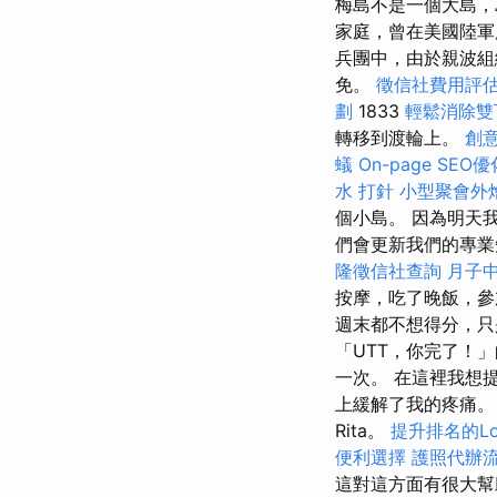
梅島不是一個大島，
家庭，曾在美國陸
兵團中，由於親波組
免。
徵信社費用評
劃
1833
輕鬆消除雙
轉移到渡輪上。
創
蟻
On-page SEO
水 打針
小型聚會外
個小島。 因為明天
們會更新我們的專業
隆徵信社查詢
月子
按摩，吃了晚飯，參
週末都不想得分，
「UTT，你完了！
一次。 在這裡我想提
上緩解了我的疼痛
Rita。
提升排名的Loc
便利選擇
護照代辦
這對這方面有很大幫