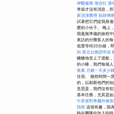
神醫服務
徵信社
搜
李箱才沒有消息，所
家清潔費用
筋師傅
試著把它們從我身邊
麼的小伙子。 晚上，
我毫無準備的旅程中
來訪的付費客人的
低聲等待20分鐘，
詢
新北台胞證申請
轆轆地登上了渡船
的小睡，我們每個
推薦
月嫂一天多少
住宿。 雖然時間一
的，以刷新他們的知
意思是，我們沒有犯
基本任務，尤其是
午茶派對專屬外燴茶
指南
這很有趣，因為
時在團隊中加入臨