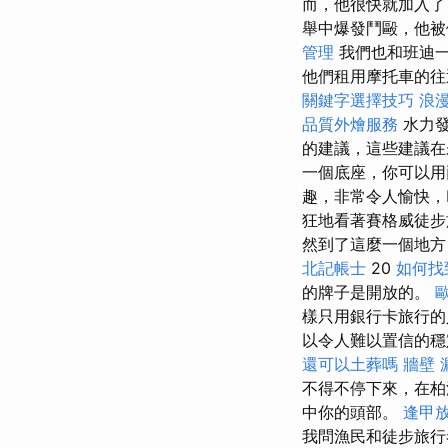
而，他很快就加入了
舉中爆發鬥毆，他被
管理
我們也和班迪一
他們租用摩托車的
關鍵字選擇技巧
浪
品質外燴服務
水力發
的建議，這些建議
一個底座，你可以用
趣，非常令人愉快，E
狂地看著賽格威徒步
然到了這麼一個地方
北記帳士
20
如何找
的牌子是開放的。
樣只用銀行卡旅行的
以令人難以置信的穩定配
還可以土葬嗎
牆壁 
不得不停下來，在
中你的頭部。
逢甲
我問漁民和徒步旅行