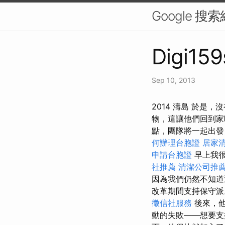
Google 
Digi159
Sep 10, 2013
2014 濤島 於
物，這讓他們回到家
點，團隊將一起出發
何辦理台胞證
居家
申請台胞證
早上我很
社推薦
清潔公司推
因為我們仍然不知道
改革期間支持保守
徵信社服務
後來，他
動的失敗——想要支