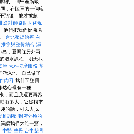
納縣的一個中產階級
而，在陸軍的一個砲
干預後，他才被赦
北會計師協助財務規
 他們把我們從機場
客。
台北整復治療
白
。
推拿與整骨結合
漏
小島，還開往另外兩
他的潛水課程，明天我
按摩
大雅按摩服務
基
了游泳池，自己做了
作內容
我什至整個
雖然心裡有一種
回來，而且我還要再跑
幫助有多大，它從根本
興趣的話，可以去找
脊椎調整
到府外燴的
滾筒讓我們大吃一驚，
 中醫 整骨
台中整骨