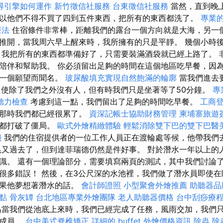
尋引擎如何運作
新竹徵信社服務
台東徵信社服務
當然，直到晚
以他們不得不買了四到五件東西，把所有的東西都洗了。
專業的
療法
住宿條件非常棒，距離我們的露台一個方向就是大海，另一個
推開，當我周六早上醒來時，我所擁有的只是平靜。 幾個小時
我把所有的東西都準備好了，只需要裝滿酒袋就已經上路了。 非常感
陪伴和幫助我。 你必須留出足夠的時間在這個地區吃早餐，因
每一個願望而聞名。
玻尿酸填充實現自然飽滿的輪廓
當我們進去
即使除了我們之外沒有人，但有時我們只是坐著等了50分鐘。
專
聽力檢查
考慮到這一點，我們留出了足夠的時間吃早餐。
工商
，那時我們都已經很累了。
資深記帳士協助財務管理
柬埔寨旅遊
人都打破了僵局。
歐式外燴精緻體驗
輕鬆消除雙下巴的雙下巴醫
錢
我們的住宿提供者的一位工作人員正在渡輪處等候，他帶我們
晃又過去了，但到達菲瑞德仍然是件好事。 對於潛水一年以上的
識。 還有一個理論部分，需要填寫兩頁的測試，其中我們討論了
很多錯誤！ 然後，在3公尺深的水池裡，我們做了潛水員即使
如果他夢想著潛水的話。
會計師證照
小型聚會外燴推薦
助聽器品
點
骨灰罈
台北地區專業外燴團隊
老人助聽器價格
台中刮痧療
當我們從池底上來時，我們已經完成了任務，風雨交加，我們只
時成員。
台中美式脊椎矯正
詳細的 buffet 外燴價格資訊
除蟲
除