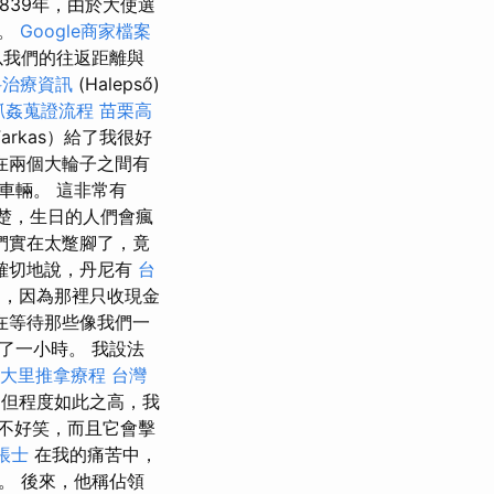
1839年，由於大使選
時。
Google商家檔案
以我們的往返距離與
科治療資訊
(Halepső)
抓姦蒐證流程
苗栗高
Farkas）給了我很好
在兩個大輪子之間有
車輛。 這非常有
楚，生日的人們會瘋
們實在太蹩腳了，竟
確切地說，丹尼有
台
，因為那裡只收現金
在等待那些像我們一
了一小時。 我設法
大里推拿療程
台灣
但程度如此之高，我
不好笑，而且它會擊
帳士
在我的痛苦中，
。 後來，他稱佔領