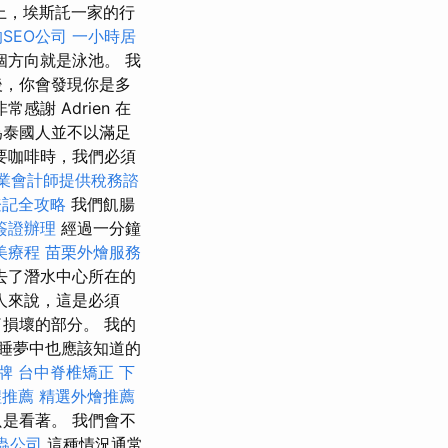
上，埃斯託一家的行
SEO公司
一小時居
方向就是泳池。 我
後，你會發現你是多
謝 Adrien 在
為泰國人並不以滿足
要咖啡時，我們必須
業會計師提供稅務諮
登記全攻略
我們飢腸
簽證辦理
經過一分鐘
美療程
苗栗外燴服務
去了潛水中心所在的
人來說，這是必須
損壞的部分。 我的
在睡夢中也應該知道的
牌
台中脊椎矯正
下
程推薦
精選外燴推薦
是看著。 我們會不
蟲公司
這種情況通常