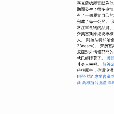
塞克薩德縣官邸為他
期間發生了很多事情，
有了一個屬於自己的
完成了每一公尺。 
常注重食物的品質、
齊奧塞斯庫總統專機
人。 阿拉法特和哈桑坐
23nescu)。
尼亞對外情報部門的
就已經睡著了。
護
其令人幸福。
解答S
得很厲害，你還沒潛
胞證代辦
專業會議
商
高雄辦台胞證
區