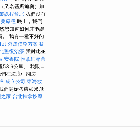
（又名基斯迪奧）加
業課程台北
我們沒有
醫美療程
晚上，我們
然想知道如何才能讓
。 我有一種不好的
ffet 外燴價格方案
提
北整復治療
我對此並
漏
安養院
推拿師專業
3.6公里。 我跟自
他們在海浪中翻滾
擇
成立公司
東海放
我們開始考慮如果飛
理之家
台北推拿按摩