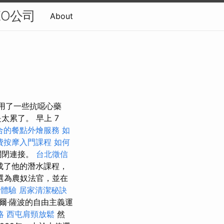
EO公司
About
服用了一些抗噁心藥
累了。 早上 7
合的餐點外燴服務
如
費按摩入門課程
如何
關閉連接。
台北徵信
成了他的潛水課程，
選為農奴法官，並在
燴體驗
居家清潔秘訣
爾·薩波的自由主義運
略
西屯肩頸放鬆
然