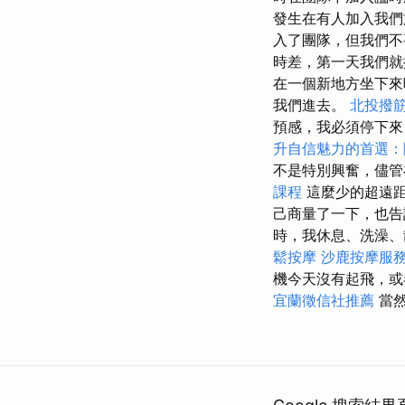
發生在有人加入我們
入了團隊，但我們
時差，第一天我們就
在一個新地方坐下來
我們進去。
北投撥
預感，我必須停下來
升自信魅力的首選：
不是特別興奮，儘管
課程
這麼少的超遠距
己商量了一下，也告
時，我休息、洗澡、
鬆按摩
沙鹿按摩服
機今天沒有起飛，或
宜蘭徵信社推薦
當然