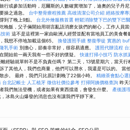
旅行或參加活動時，厄爾斯的人數確實增加了，迪奧的兒子丹尼
不要操之過急。
台中整骨療程推薦
高雄清潔公司介紹
經絡按摩專
撐到了晚上9點。
台北外燴服務首選
輕鬆消除雙下巴的雙下巴
吃晚飯，父子倆開始用胡言亂語消磨女孩們的耐心，工作人員當
筋技術
這不是這裡第一家由歐洲人經營並配有當地員工的美食餐廳
，我想不停地加載這個65。
換發護照手續
整復學徒
實惠的 bu
隆乳手術
別擔心，節奏非常好，很容易適應。
護照代辦流程
台
在開始前一兩天我有一些不好的懷疑。
快速打掃小技巧
防水抓
離經驗就單幹不是不負責任嗎？ 第二天，13號星期六，當天行程5
訴了其他人，我們也商量，他們可以潛水，我還是可以的。 當
散步。 最終，我們只比原計劃晚了22個小時。
精緻茶會點心選
務
台北記帳士
人工植牙
徵信社價位參考
打掃阿姨價格查詢
昨天
者我們無法登機，或者如果有東西擋道，會發生什麼。
產後護
，冰島火山爆發的消息也沒有讓我們平靜下來。