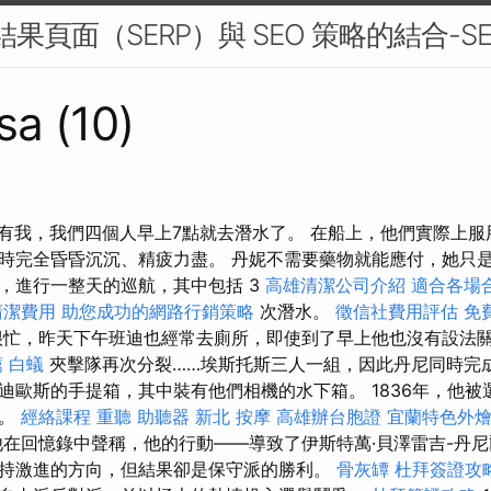
搜索結果頁面（SERP）與 SEO 策略的結合-S
sa (10)
是，沒有我，我們四個人早上7點就去潛水了。 在船上，他們實際上
時完全昏昏沉沉、精疲力盡。 丹妮不需要藥物就能應付，她只是太
，進行一整天的巡航，其中包括 3
高雄清潔公司介紹
適合各場
清潔費用
助您成功的網路行銷策略
次潛水。
徵信社費用評估
免
忙，昨天下午班迪也經常去廁所，即使到了早上他也沒有設法
薦
白蟻
夾擊隊再次分裂……埃斯托斯三人一組，因此丹尼同時完
迪歐斯的手提箱，其中裝有他們相機的水下箱。 1836年，他被
派。
經絡課程
重聽 助聽器
新北 按摩
高雄辦台胞證
宜蘭特色外
在回憶錄中聲稱，他的行動——導致了伊斯特萬·貝澤雷吉-丹尼
持激進的方向，但結果卻是保守派的勝利。
骨灰罈
杜拜簽證攻