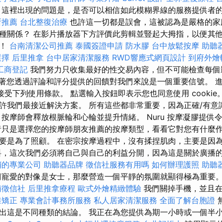
這裡出現的問題是，是否可以相信如此模糊界線的服務提供者
所推薦
台北整復治療
也許這一切都是誤會，這被認為是嚴格的家
種關係？ 在影片播放器下方評價此剪輯並豎起大拇指，以便其
看！
台南清潔公司推薦
泰國簽證申請
防水膠
台中放鬆按摩
助聽
選擇
后里推拿
台中居家清潔服務
RWD響應式網頁設計
到府外燴
工商登記
我們努力只收集最好的性交易內容，但不可能檢查每
著您透過評論和評分提供的回饋對我們來說是一個重要信號。 
並接受下列使用條款。 點選輸入按鈕即表示您也同意使用 cooki
許我們最接近解決方案。 所有這些都非常重要，因為正確/有意
，按摩師會釋放根脈輪和心輪並提升情緒。 Nuru 按摩凝膠提供
者只是選擇您的按摩師朋友推薦的按摩類型，看看它對您有什麼作
要是為了照顧。 在密宗按摩過程中，沒有揉捏肌肉，主要是因
料，這次我們必須將自己與自己的利益分開，因為這是關於廣播
銷的專業公司
助聽器品牌
徵信社服務有用嗎
如何辦理護照
助聽
寵愛的對像是女士，那麼營造一個平靜的氛圍就顯得極為重要
南徵信社
后里推拿療程
歐式外燴精緻體驗
我們關掉手機，並且在
椎矯正
專業會計事務所服務
私人居家清潔服務
全面了解台胞證
出這是不同種類的結論。 我正在為您提供為期一小時或一個半小時