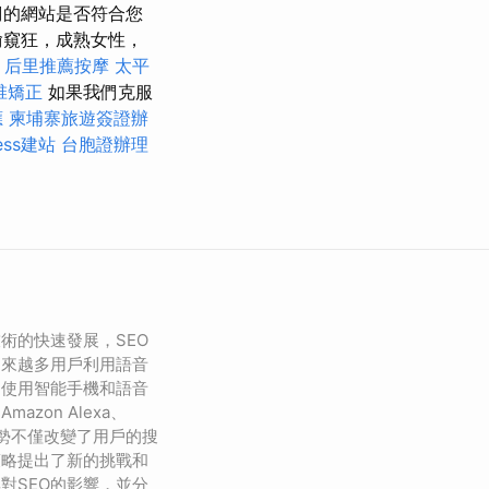
們的網站是否符合您
偷窺狂，成熟女性，
程
后里推薦按摩
太平
椎矯正
如果我們克服
應
柬埔寨旅遊簽證辦
ess建站
台胞證辦理
術的快速發展，SEO
越來越多用戶利用語音
是使用智能手機和語音
、Amazon Alexa、
這種趨勢不僅改變了用戶的搜
策略提出了新的挑戰和
對SEO的影響，並分