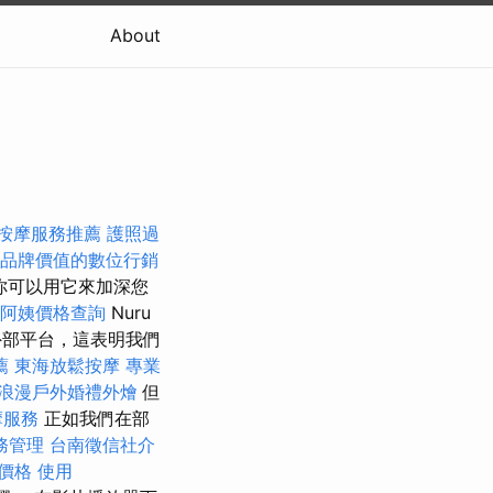
About
按摩服務推薦
護照過
品牌價值的數位行銷
你可以用它來加深您
阿姨價格查詢
Nuru
部平台，這表明我們
薦
東海放鬆按摩
專業
浪漫戶外婚禮外燴
但
摩服務
正如我們在部
務管理
台南徵信社介
價格
使用