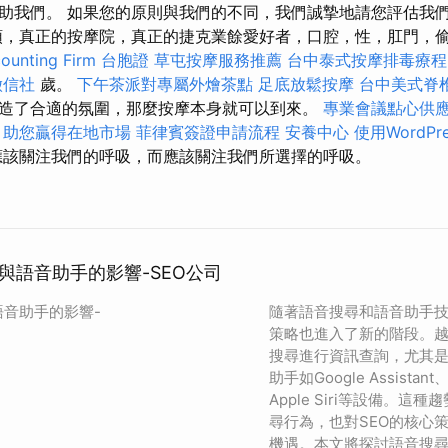
助我們。 如果您的原則與我們的不同，我們誠摯地請您評估我
頭，真正的按摩院，真正的捷克業餘愛好者，口腔，性，肛門，
nting Firm
台胞證
草屯按摩服務推薦
台中泰式按摩排毒療
徵信社
歲。
下午茶派對專屬外燴茶點
足底放鬆按摩
台中美式脊
造了合適的氛圍，那麼按摩本身就可以到來。
專業會議點心供
，助您贏得在地市場
菲律賓簽證申請流程
安養中心
使用WordPr
該關注我們的呼吸，而應該關注我們所選擇的呼吸。
與語音助手的影響-SEO公司
語音助手的影響-
隨著語音搜尋和語音助手技
策略也進入了新的階段。
搜尋進行資訊查詢，尤其
助手如Google Assistant
Apple Siri等設備。
尋行為，也對SEO的核心
機遇。本文將探討語音搜尋