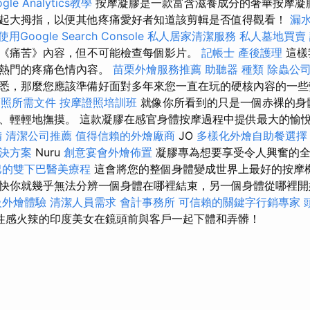
gle Analytics教學
按摩凝膠是一款富含滋養成分的奢華按摩凝
起大拇指，以便其他疼痛愛好者知道該剪輯是否值得觀看！
漏
用Google Search Console
私人居家清潔服務
私人墓地買賣
《痛苦》內容，但不可能檢查每個影片。
記帳士
產後護理
這樣
最熱門的疼痛色情內容。
苗栗外燴服務推薦
助聽器 種類
除蟲公
悉，那麼您應該準備好面對多年來您一直在玩的硬核內容的一
護照所需文件
按摩證照培訓班
就像你所看到的只是一個赤裸的身
、輕輕地撫摸。 這款凝膠在感官身體按摩過程中提供最大的愉
備
清潔公司推薦
值得信賴的外燴廠商
JO
多樣化外燴自助餐選
解決方案
Nuru
創意宴會外燴佈置
凝膠專為想要享受令人興奮的全
巴的雙下巴醫美療程
這會將您的整個身體變成世界上最好的按摩
快你就幾乎無法分辨一個身體在哪裡結束，另一個身體從哪裡
級外燴體驗
清潔人員需求
會計事務所
可信賴的關鍵字行銷專家
性感火辣的印度美女在鏡頭前與客戶一起下體和弄髒！