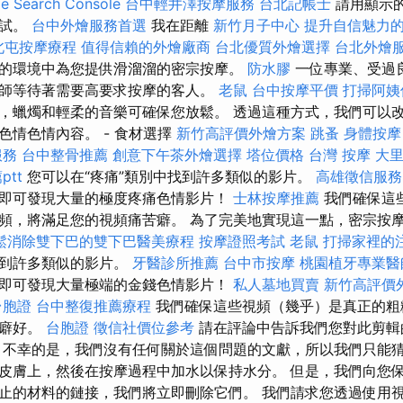
Search Console
台中輕井澤按摩服務
台北記帳士
請用顯示
重試。
台中外燴服務首選
我在距離
新竹月子中心
提升自信魅力
北屯按摩療程
值得信賴的外燴廠商
台北優質外燴選擇
台北外燴
的環境中為您提供滑溜溜的密宗按摩。
防水膠
一位專業、受過
師等待著需要高要求按摩的客人。
老鼠
台中按摩平價
打掃阿姨
，蠟燭和輕柔的音樂可確保您放鬆。 透過這種方式，我們可以
色情色情內容。 - 食材選擇
新竹高評價外燴方案
跳蚤
身體按摩
服務
台中整骨推薦
創意下午茶外燴選擇
塔位價格
台灣 按摩
大
tt
您可以在“疼痛”類別中找到許多類似的影片。
高雄徵信服務
即可發現大量的極度疼痛色情影片！
士林按摩推薦
我們確保這
頻，將滿足您的視頻痛苦癖。 為了完美地實現這一點，密宗按
鬆消除雙下巴的雙下巴醫美療程
按摩證照考試
老鼠
打掃家裡的
找到許多類似的影片。
牙醫診所推薦
台中市按摩
桃園植牙專業醫
即可發現大量極端的金錢色情影片！
私人墓地買賣
新竹高評價
台胞證
台中整復推薦療程
我們確保這些視頻（幾乎）是真正的粗
性癖好。
台胞證
徵信社價位參考
請在評論中告訴我們您對此剪輯
 不幸的是，我們沒有任何關於這個問題的文獻，所以我們只能
皮膚上，然後在按摩過程中加水以保持水分。 但是，我們向您
止的材料的鏈接，我們將立即刪除它們。 我們請求您透過使用視