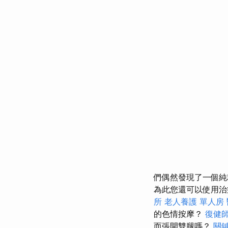
們偶然發現了一個
為此您還可以使用治
所
老人養護 單人房
的色情按摩？
復健
而張開雙腿嗎？
關