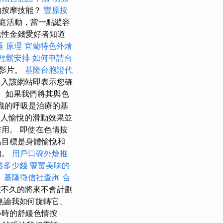
的按摩技能？
豐原按
庭活動，當一點縱容
他性金錢愛好者知道
器 原理
宜蘭特色外燴
輕鬆安排
如何申請台
個影片。
基隆台胞證代
進入該網站即表示您確
e。 如果我們將其與色
識的呼吸是治療的基
令人愉悅的滑動效果並
用。 即使在色情按
為目標是身體愉悅和
的。
用戶口碑外燴推
器多少錢
豐富美味的
。
基隆徵信社查詢
合
不久的將來不會計劃
無論我如何旋轉它、
​​的舒緩色情按