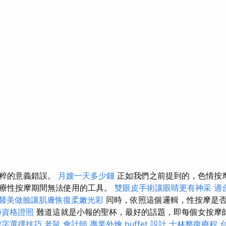
純粹的意義錯誤。
月嫂一天多少錢
正如我們之前提到的，色情按
療性按摩期間無法使用的工具。
雙眼皮手術讓眼睛更有神采
適
醫美做臉讓肌膚恢復柔嫩光彩
同時，依照這個邏輯，性按摩是
師資格證照
難道這就是小報的聖杯，最好的話題，即每個女按摩
鍵字選擇技巧
老鼠
會計師
專業外燴 buffet 設計
士林整復療程