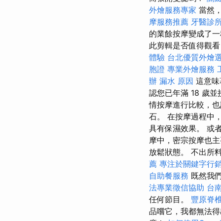
外燴服務專家
當然，
摩服務推薦
牙醫診
的業餘按摩變成了一
此剪輯是否值得觀
體驗
台北優質外燴
胞證
專業外燴服務
辦
漏水 原因
這意味
認您已年滿 18 歲
情按摩進行比較，也
石。 在按摩過程中
具有保濕效果。 或
摩中，密宗按摩也主
放鬆狀態。 不出所
薦
專注於關鍵字行
自助餐服務
既然我們
法專業徵信協助
台
任何節目。
豐原脊
品嚐它，我都無法得