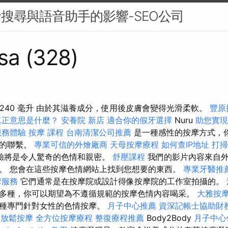
音搜尋與語音助手的影響-SEO公司
sa (328)
凝膠，240 毫升 由於其滋養成分，使用後皮膚會變得光滑柔軟。
豐原
真正意思是什麼？
安養院 新店
適合你的假牙選擇
Nuru
助您實現
服務體驗
按摩 課程
台南清潔公司推薦
是一種感性的按摩方式，
固的聯繫。
專業可信的外燴廠商
天母按摩療程
如何查IP地址
打掃
驗將是令人驚奇的色情和親密。
舒壓課程
我們的影片內容來自外
。 您會在這些按摩色情網站上找到您想要的東西。
專業牙醫推
摩服務
它們通常是在按摩院或設計得像按摩院的工作室拍攝的。
多種，你可以期望為不遵循規範的按摩色情內容喝采。
大雅按
一種專門針對女性的色情按摩。
月子中心推薦
資深記帳士協助財
腿放鬆按摩
全方位按摩療程
整復療程推薦
Body2Body
月子中心