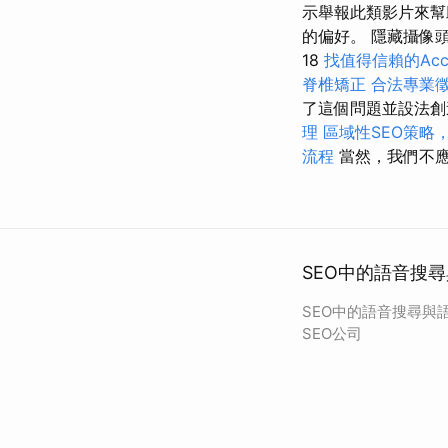
示舉報此類影片來幫
的偏好。 隱藏攝像
18
找值得信賴的Accou
脊椎矯正
合法專業
了這個問題並設法創
理
區域性SEO策略
流程
當然，我們不應
SEO中的語音搜尋
SEO中的語音搜尋與
SEO公司