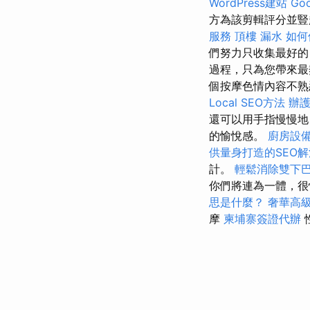
WordPress建站
Goo
方為該剪輯評分並豎
服務
頂樓 漏水
如何使
們努力只收集最好的
過程，只為您帶來
個按摩色情內容不熟
Local SEO方法
辦
還可以用手指慢慢地
的愉悅感。
廚房設
供量身打造的SEO
計。
輕鬆消除雙下
你們將連為一體，很
思是什麼？
奢華高
摩
柬埔寨簽證代辦