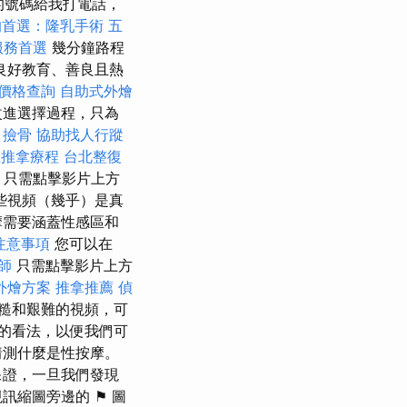
的號碼給我打電話，
的首選：隆乳手術
五
服務首選
幾分鐘路程
良好教育、善良且熱
價格查詢
自助式外燴
改進選擇過程，只為
撿骨
協助找人行蹤
里推拿療程
台北整復
只需點擊影片上方
些視頻（幾乎）是真
摩需要涵蓋性感區和
注意事項
您可以在
師
只需點擊影片上方
外燴方案
推拿推薦
偵
糙和艱難的視頻，可
的看法，以便我們可
猜測什麼是性按摩。
保證，一旦我們發現
訊縮圖旁邊的 ⚑ 圖