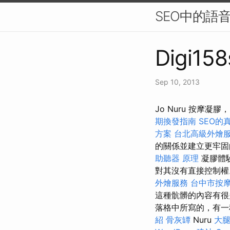
SEO中的語
Digi158
Sep 10, 2013
Jo Nuru 按摩
期換發指南
SEO的
方案
台北高級外燴
的關係並建立更牢
助聽器 原理
凝膠體
對其沒有直接控制權
外燴服務
台中市按
這種骯髒的內容有很
落格中所寫的，有
紹
骨灰罈
Nuru
大