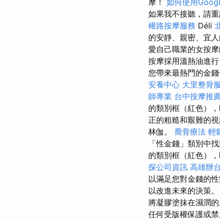
摩！
如何使用Google 
如果我不接聽，請
權路按摩服務
Déli
的安靜、親密、宜人
愛自己職業的女按摩
按摩採用溫熱油進行
您帶來最熱門的金錢
安養中心
大里整骨
師專業
台中按摩推薦p
的類別框（紅色），
正的粗糙和艱難的視
林伽。
喬骨療法
輕
「性金錢」類別中
的類別框（紅色），
探公司資訊
高雄辦
以滿足您對金錢的
以改進未來的決策。
將凝膠塗抹在濕潤的
任何受版權保護或禁