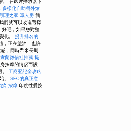
膠。 在影片播放器下
水
多樣化自助餐外燴
護理之家 單人房
我
我們就可以改進選擇
司
好吧，如果您對整
些變化。
提升排名的
體，正在塗油，也許
悅感，同時帶來長期
擇
宜蘭徵信社推薦
提
身按摩的情侶而設
機。
工商登記全攻略
開始。
SEO的真正意
頭痛 按摩
印度性愛按