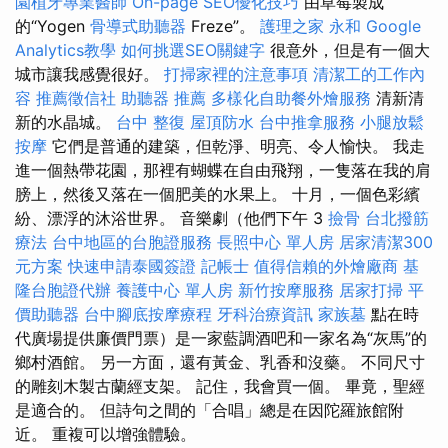
園植牙專業醫師
On-page SEO優化技巧
由草莓製成
的“Yogen
骨導式助聽器
Freze”。
護理之家 永和
Google
Analytics教學
如何挑選SEO關鍵字
很意外，但是有一個大
城市讓我感覺很好。
打掃家裡的注意事項
清潔工的工作內
容
推薦徵信社
助聽器 推薦
多樣化自助餐外燴服務
清新清
新的水晶城。
台中 整復
屋頂防水
台中推拿服務
小腿放鬆
按摩
它們是普通的建築，但乾淨、明亮、令人愉快。 我走
進一個熱帶花園，那裡有蝴蝶在自由飛翔，一隻落在我的肩
膀上，然後又落在一個肥美的水果上。 十月，一個色彩繽
紛、漂浮的沐浴世界。 音樂劇（他們下午 3
撿骨
台北撥筋
療法
台中地區的台胞證服務
長照中心 單人房
居家清潔300
元方案
快速申請泰國簽證
記帳士
值得信賴的外燴廠商
基
隆台胞證代辦
養護中心 單人房
新竹按摩服務
居家打掃
平
價助聽器
台中腳底按摩療程
牙科治療資訊
家族墓
點在時
代廣場提供廉價門票）是一家藍調酒吧和一家名為“灰馬”的
鄉村酒館。 另一方面，還有黃金、乳香和沒藥。 不同尺寸
的雕刻木製古蘭經支架。 記住，我會買一個。 畢竟，聖經
是適合的。 但詩句之間的「合唱」總是在因陀羅旅館附
近。 重複可以增強體驗。