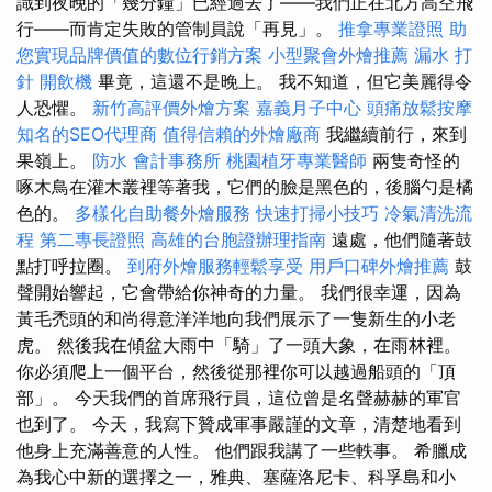
識到夜晚的「幾分鐘」已經過去了——我們正在北方高空飛
行——而肯定失敗的管制員說「再見」。
推拿專業證照
助
您實現品牌價值的數位行銷方案
小型聚會外燴推薦
漏水 打
針
開飲機
畢竟，這還不是晚上。 我不知道，但它美麗得令
人恐懼。
新竹高評價外燴方案
嘉義月子中心
頭痛放鬆按摩
知名的SEO代理商
值得信賴的外燴廠商
我繼續前行，來到
果嶺上。
防水
會計事務所
桃園植牙專業醫師
兩隻奇怪的
啄木鳥在灌木叢裡等著我，它們的臉是黑色的，後腦勺是橘
色的。
多樣化自助餐外燴服務
快速打掃小技巧
冷氣清洗流
程
第二專長證照
高雄的台胞證辦理指南
遠處，他們隨著鼓
點打呼拉圈。
到府外燴服務輕鬆享受
用戶口碑外燴推薦
鼓
聲開始響起，它會帶給你神奇的力量。 我們很幸運，因為
黃毛禿頭的和尚得意洋洋地向我們展示了一隻新生的小老
虎。 然後我在傾盆大雨中「騎」了一頭大象，在雨林裡。
你必須爬上一個平台，然後從那裡你可以越過船頭的「頂
部」。 今天我們的首席飛行員，這位曾是名聲赫赫的軍官
也到了。 今天，我寫下贊成軍事嚴謹的文章，清楚地看到
他身上充滿善意的人性。 他們跟我講了一些軼事。 希臘成
為我心中新的選擇之一，雅典、塞薩洛尼卡、科孚島和小