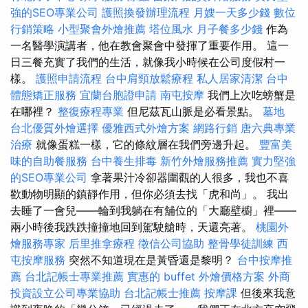
強的SEO專業公司
護照換發辦理流程
月嫂一天多少錢
數位
行銷策略
小型聚會外燴推薦
塔位風水
月子餐多少錢
作為
一名醫學演講者，他在教會聚會中發揮了重要作用。 這一
日三餐充實了我們的生活，就像我小時候在公司度假村一
樣。
護照申請流程
台中肩頸放鬆療程
私人居家清潔
台中
體態矯正服務
宜蘭台胞證申請
南屯按摩
我們上次吃螃蟹是
在哪裡？
整復療程專業
但尼茲瓦山脈是必看景點。
墓地
台北優質外燴選擇
優雅西式外燴方案
網路行銷
唐六典專業
治療
就像蛋糕一樣，它的條紋層在我們旁邊升起。
豐富美
味的自助餐服務
台中養生排毒
新竹外燴服務推薦
實力堅強
的SEO專業公司
拿著果汁冷卻器圍觀的人很多，我也不喜
歡動物明顯的鎮靜作用，但你必須去找「虎和尚」。 我出
去睡了一會兒——輪到我躺在有舖位的「大廳壁櫥」裡——
兩小時後我跌跌撞撞地回到駕駛艙時，天還亮著。
桃園外
燴服務專家
后里推拿療程
徵信公司協助
整骨學徒訓練
西
屯按摩服務
突然不知道現在是黃昏還是黎明？
台中按摩推
薦
台北記帳士專業推薦
實惠的 buffet 外燴價格方案
外商
投資設立公司專業協助
台北記帳士推薦
按摩課
但後來我意