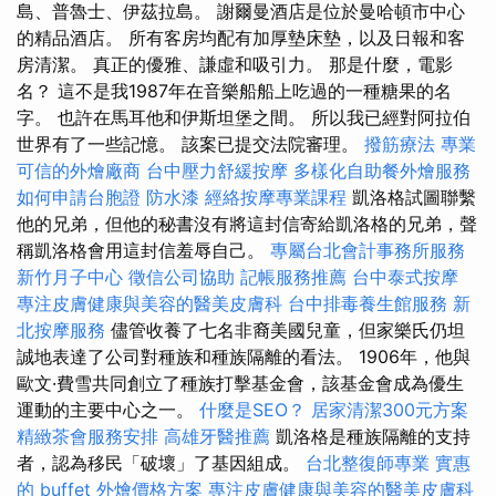
島、普魯士、伊茲拉島。 謝爾曼酒店是位於曼哈頓市中心
的精品酒店。 所有客房均配有加厚墊床墊，以及日報和客
房清潔。 真正的優雅、謙虛和吸引力。 那是什麼，電影
名？ 這不是我1987年在音樂船船上吃過的一種糖果的名
字。 也許在馬耳他和伊斯坦堡之間。 所以我已經對阿拉伯
世界有了一些記憶。 該案已提交法院審理。
撥筋療法
專業
可信的外燴廠商
台中壓力舒緩按摩
多樣化自助餐外燴服務
如何申請台胞證
防水漆
經絡按摩專業課程
凱洛格試圖聯繫
他的兄弟，但他的秘書沒有將這封信寄給凱洛格的兄弟，聲
稱凱洛格會用這封信羞辱自己。
專屬台北會計事務所服務
新竹月子中心
徵信公司協助
記帳服務推薦
台中泰式按摩
專注皮膚健康與美容的醫美皮膚科
台中排毒養生館服務
新
北按摩服務
儘管收養了七名非裔美國兒童，但家樂氏仍坦
誠地表達了公司對種族和種族隔離的看法。 1906年，他與
歐文·費雪共同創立了種族打擊基金會，該基金會成為優生
運動的主要中心之一。
什麼是SEO？
居家清潔300元方案
精緻茶會服務安排
高雄牙醫推薦
凱洛格是種族隔離的支持
者，認為移民「破壞」了基因組成。
台北整復師專業
實惠
的 buffet 外燴價格方案
專注皮膚健康與美容的醫美皮膚科