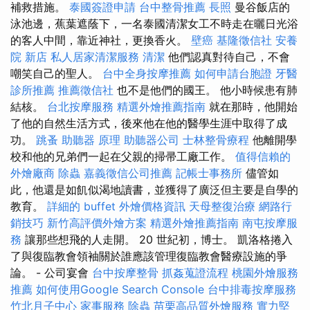
補救措施。
泰國簽證申請
台中整骨推薦
長照
曼谷飯店的
泳池邊，蕉葉遮蔭下，一名泰國清潔女工不時走在曬日光浴
的客人中間，靠近神社，更換香火。
壁癌
基隆徵信社
安養
院 新店
私人居家清潔服務
清潔
他們認真對待自己，不會
嘲笑自己的聖人。
台中全身按摩推薦
如何申請台胞證
牙醫
診所推薦
推薦徵信社
也不是他們的國王。 他小時候患有肺
結核。
台北按摩服務
精選外燴推薦指南
就在那時，他開始
了他的自然生活方式，後來他在他的醫學生涯中取得了成
功。
跳蚤
助聽器 原理
助聽器公司
士林整骨療程
他離開學
校和他的兄弟們一起在父親的掃帚工廠工作。
值得信賴的
外燴廠商
除蟲
嘉義徵信公司推薦
記帳士事務所
儘管如
此，他還是如飢似渴地讀書，並獲得了廣泛但主要是自學的
教育。
詳細的 buffet 外燴價格資訊
天母整復治療
網路行
銷技巧
新竹高評價外燴方案
精選外燴推薦指南
南屯按摩服
務
讓那些想飛的人走開。 20 世紀初，博士。 凱洛格捲入
了與復臨教會領袖關於誰應該管理復臨教會醫療設施的爭
論。 - 公司宴會
台中按摩整骨
抓姦蒐證流程
桃園外燴服務
推薦
如何使用Google Search Console
台中排毒按摩服務
竹北月子中心
家事服務
除蟲
苗栗高品質外燴服務
實力堅