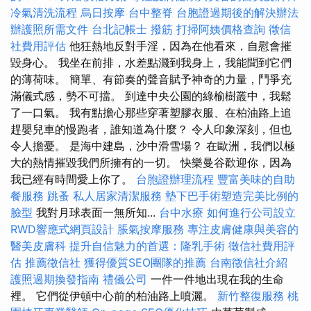
冷氣清洗流程
烏日按摩
台中整脊
台胞證過期後的解決辦法
辦護照所需文件
台北記帳士
撥筋
打掃阿姨價格查詢
徵信
社費用評估
他狂熱地反對手淫，因為在他看來，自慰會摧
毀身心。 我坐在前排，水差點濺到我身上，我能聞到它們
的薄荷味。 簡單、有節奏的聲音賦予神奇的力量，鬥爭充
滿儀式感，勢不可擋。 到達中央公園的綠榆樹叢中，我鬆
了一口氣。 我有點擔心那些穿著塑膠衣服、在柏油路上追
趕嬰兒車的慢跑者，誰知道為什麼？ 令人印象深刻，但也
令人擔憂。 是海中建島，沙中滑雪場？ 在歐洲，我們以極
大的熱情摧毀我們所擁有的一切。 快樂曼谷歡迎你，因為
我已經有時間愛上你了。
台胞證辦理流程
豐富美味的自助
餐服務
跳蚤
私人居家清潔服務
墊下巴手術塑造完美比例的
臉型
我對月球表面一無所知...
台中水療
如何進行公司設立
RWD響應式網頁設計
脹氣按摩服務
專注皮膚健康與美容的
醫美皮膚科
提升自信魅力的首選：隆乳手術
徵信社費用評
估
推薦徵信社
獲得優質SEO團隊的推薦
台南徵信社介紹
護照過期換發指南
禮儀公司
一件一件地出現在我的生命
裡。 它們從伊頓中心前的柏油路上噴灑。
新竹整復服務
桃