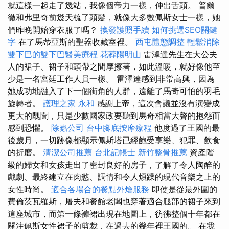
就這樣一起走了幾站，我像個帝力一樣，伸出舌頭。 普爾
徹和弗里奇前幾天梳了頭髮，就像大多數佩斯女士一樣，她
們昨晚開始穿衣服了嗎？
換發護照手續
如何挑選SEO關鍵
字
在了馬蒂亞斯的聖器收藏室裡。
西屯體態調整
輕鬆消除
雙下巴的雙下巴醫美療程
花葬陽明山
雷澤達先生在大公夫
人的裙子、裙子和頭帶之間摩擦著，如此溫暖，就好像他至
少是一名宮廷工作人員一樣。 雷澤達感到非常高興，因為
她成功地融入了下一個街角的人群，遠離了馬奇可怕的羽毛
旋轉者。
護理之家 永和
感謝上帝，這次會議並沒有演變成
更大的醜聞，只是少數國家政要聽到馬奇相當大聲的抱怨而
感到恐懼。
除蟲公司
台中腳底按摩療程
他度過了王國的最
後歲月，一切跡像都顯示佩斯塔已經飽受享樂、犯罪、飲食
的折磨。
清潔公司推薦
台北記帳士
新竹整骨推薦
資產階
級的婦女和女孩走出了密封良好的房子，了解了令人陶醉的
戲劇、最終建立在肉慾、調情和令人煩躁的現代音樂之上的
女性時尚。
適合各場合的餐點外燴服務
即使是從最外圍的
費倫茨瓦羅斯，屠夫和餐館老闆也穿著適合腿部的裙子來到
這座城市，而第一條褲裙出現在地圖上，彷彿整個十年都在
關注佩斯女性裙子的剪裁，在過去的幾年裡王國的。 在我