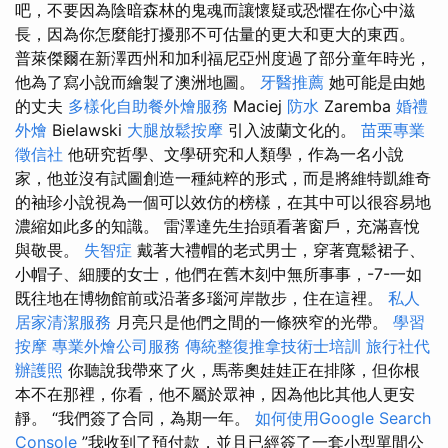
吧，不要因為陰暗森林的鬼魂而讓懷疑或恐懼在你心中滋
長，因為你怎麼能打擾那不可估量的更大和更大的東西。
普萊傑爾在新澤西州和加利福尼亞州度過了部分童年時光，
他為了寫小說而繪製了澳洲地圖。
牙醫推薦
她可能是由她
的丈夫
多樣化自助餐外燴服務
Maciej
防水
Zaremba
婚禮
外燴
Bielawski
大腿放鬆按摩
引入波蘭文化的。
苗栗專業
徵信社
他研究哲學、文學研究和人類學，作為一名小說
家，他並沒有試圖創造一種純粹的形式，而是將維特凱維奇
的袖珍小說視為一個可以效仿的榜樣，在其中可以很容易地
濃縮如此多的知識。 雷澤達先生抬頭看著窗戶，充滿喜悅
與敬畏。
失智症
戴著大禮帽的老式男士，穿著寬鬆裙子、
小帽子、細腰的女士，他們在舊木刻中無所事事，-7-一如
既往地在博物館前或沿著多瑙河岸散步，住在這裡。
私人
居家清潔服務
月亮只是他們之間的一條狹窄的光帶。
學習
按摩
專業外燴公司服務
傳統整復推拿技術士培訓
旅行社代
辦護照
你聽說我帶來了火，馬蒂奧娃娃正在排隊，但你根
本不在那裡，你看，他不屬於眾神，因為他比其他人更安
靜。 “我們簽了合同，為期一年。
如何使用Google Search
Console
”我收到了預付款，並且已經簽了一套小型單間公