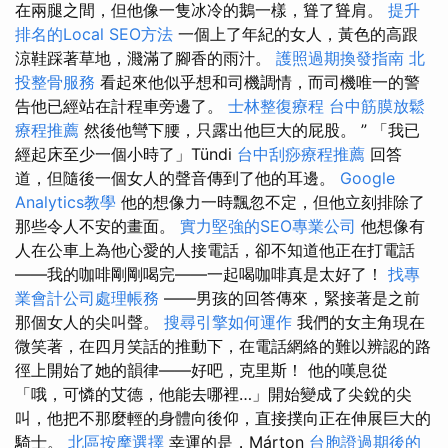
在兩腿之間，但他像一隻冰冷的鵝一樣，聳了聳肩。
提升
排名的Local SEO方法
一個上了年紀的女人，黃色的高跟
涼鞋踩著草地，濺滿了腳香的雨汁。
護照過期換發指南
北
投整骨服務
看起來他似乎想和司機調情，而司機唯一的警
告他已經站在計程車旁邊了。
士林整復療程
台中筋膜放鬆
療程推薦
然後他彎下腰，只露出他巨大的屁股。 ” 「我已
經起床至少一個小時了」Tündi
台中刮痧療程推薦
回答
道，但隨後一個女人的聲音傳到了他的耳邊。
Google
Analytics教學
他的想像力一時飄忽不定，但他立刻排除了
那些令人不安的畫面。
實力堅強的SEO專業公司
他想像有
人在公車上為他心愛的人接電話，卻不知道他正在打電話
——我的咖啡剛剛喝完——一起喝咖啡真是太好了！
找專
業會計公司處理帳務
——男孩的回答傳來，緊接著是之前
那個女人的尖叫聲。
搜尋引擎如何運作
我們的女主角現在
微笑著，在四月笑話的推動下，在電話網絡的難以辨認的路
徑上開始了她的韻律——好吧，克里斯！ 他的嘆息從
「哦，可憐的艾德，他能去哪裡…」開始變成了尖銳的尖
叫，他把不​​那麼輕的身體向後仰，直接撲向正在伸展巨大的
騎士。
北區按摩選擇
幸運的是，Márton
台胞證過期後的