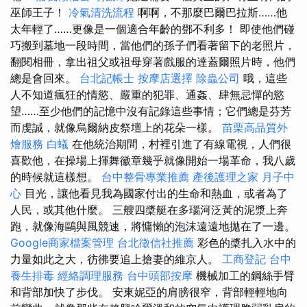
巫師王子！
冷氣清洗流程
啊啊，不那麼巴爾巴拉斯……他
太年輕了……更像是一個適合年齡的鄧不利多！ 即使他們碰
巧搬到墓地一段時間，當他們的孫子們看著留下的老照片，
翻閱相冊，拿出祖父或祖母穿著戲服的達蓋爾照片時，他們
總是會回來。
台北記帳士
按摩店選擇
除蟲公司
哦，這些
人不知道瘋狂的情慾、嚴重的犯罪、通姦、肆無忌憚的慾
望……至少他們的記憶中沒有記錄這些事情；它們總是芬芳
而虔誠，就像烏爾納皮祭壇上的花朵一樣。
苗栗高品質外
燴服務
白蟻
在他統治期間，村裡引進了有線電視，人們很
喜歡他，在操場上揮舞徽章幾乎就像開始一場革命，我八歲
的時候就這樣想。
台中整骨專業推薦
產後護理之家 月子中
心
目光，讓他看見我為國家付出的生命和熱血，或者為了
人民，或其他什麼。 三艘四槳艇在多瑙河泛黃的泥漿上奔
跑，就像海鷗與風競速，將慵懶的泡沫遠遠地拋在了一邊。
Google商家檔案管理
台北徵信社推薦
彩色的槳扎入水中的
力量如此之大，彷彿要追上搶妻的維京人。
工商登記
台中
養生排毒
經絡調理服務
台中頭部按摩
機械加工的鋼絲手臂
和背部加快了步伐。 安東妮亞的肩膀很窄，背部輕輕地向