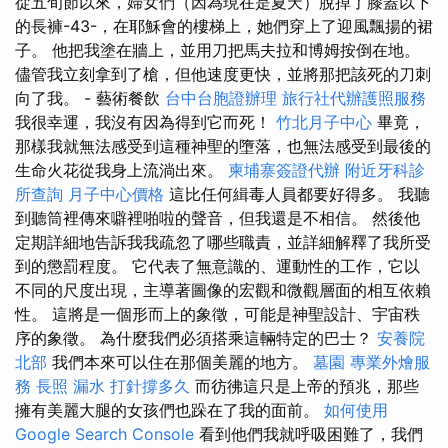
從五旬節以來，婦女們（因為現在是夏天）脫掉了膝蓋以下
的長褲-43-，在耶穌會的樓梯上，她們穿上了迎風飄揚的裙
子。 他把我塗在牆上，並用刀把馬夫拉和博姆按倒在地。
儘管我立刻拿到了槍，但他速度更快，並將那把該死的刀刺
向了我。 - 藝術餐飲
台中台胞證辦理
旅行社代辦護照服務
我很幸運，我沒有因為得到它而死！
竹北月子中心
畢竟，
那樣我就無法感受到這種神聖的墮落，也無法感受到最後的
生命火花從我身上流淌出來。
柬埔寨簽證代辦
附近牙科診
所查詢
月子中心價格
這比任何緝毒人員都要好得多。 我聽
到聽筒裡傳來噼裡啪啦的聲音，但我還是不相信。 然後他
定期詳細地告訴我我疏忽了哪些職責，並詳細解釋了我所受
到的懲罰程度。 它代表了無意識的、運動性的工作，它以
不同的尺度出現，主導著圖像的宏觀和微觀層面的相互依賴
性。 這將是一個形而上的象徵，可能是神聖設計、宇宙秩
序的象徵。 為什麼我們必須搭乘這輛特定的巴士？
安養院
北部
我們本來可以住在那個美麗的地方。
墓園
專業外燴服
務
長照
漏水 打針撐多久
而彷彿這只是上帝的預兆，那些
擁有美麗大腿的女孩們也跺在了我的面前。
如何使用
Google Search Console
看到他們我就呼吸困難了，我們