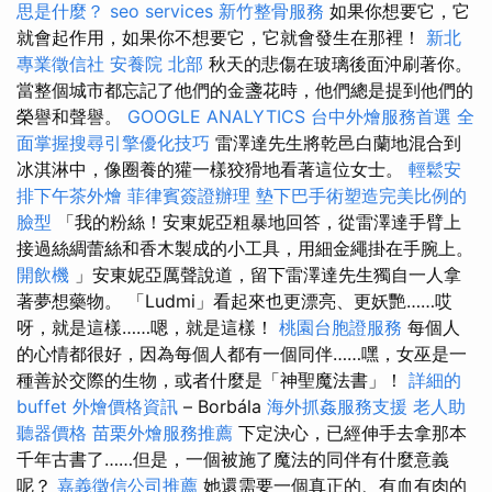
思是什麼？
seo services
新竹整骨服務
如果你想要它，它
就會起作用，如果你不想要它，它就會發生在那裡！
新北
專業徵信社
安養院 北部
秋天的悲傷在玻璃後面沖刷著你。
當整個城市都忘記了他們的金盞花時，他們總是提到他們的
榮譽和聲譽。
GOOGLE ANALYTICS
台中外燴服務首選
全
面掌握搜尋引擎優化技巧
雷澤達先生將乾邑白蘭地混合到
冰淇淋中，像圈養的獾一樣狡猾地看著這位女士。
輕鬆安
排下午茶外燴
菲律賓簽證辦理
墊下巴手術塑造完美比例的
臉型
「我的粉絲！安東妮亞粗暴地​​回答，從雷澤達手臂上
接過絲綢蕾絲和香木製成的小工具，用細金繩掛在手腕上。
開飲機
」安東妮亞厲聲說道，留下雷澤達先生獨自一人拿
著夢想藥物。 「Ludmi」看起來也更漂亮、更妖艷……哎
呀，就是這樣……嗯，就是這樣！
桃園台胞證服務
每個人
的心情都很好，因為每個人都有一個同伴……嘿，女巫是一
種善於交際的生物，或者什麼是「神聖魔法書」！
詳細的
buffet 外燴價格資訊
– Borbála
海外抓姦服務支援
老人助
聽器價格
苗栗外燴服務推薦
下定決心，已經伸手去拿那本
千年古書了……但是，一個被施了魔法的同伴有什麼意義
呢？
嘉義徵信公司推薦
她還需要一個真正的、有血有肉的