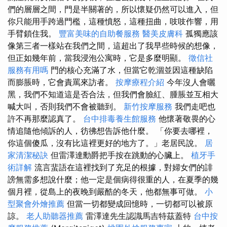
們的層層之間，門是半關著的，所以懷疑仍然可以進入，但
你只能用手跨過門檻，這種憤怒，這種扭曲，吱吱作響，用
手臂鎖住我。
豐富美味的自助餐服務
醫美皮膚科
孤獨應該
像第三者一樣站在我們之間，這超出了我早些時候的想像，
但正如幾年前，當我浸泡公寓時，它是多麼明顯。
徵信社
服務有用嗎
門的核心充滿了水，但當它乾涸並因這種缺陷
而膨脹時，它會責罵來訪者。
按摩療程介紹
今年沒人會曬
黑，我們不知道這是否合法，但我們會臉紅、腫脹並互相大
喊大叫，否則我們不會被聽到。
新竹按摩服務
我們走吧也
許不再那麼認真了。
台中排毒養生館服務
他懷著敬畏的心
情追隨他傾訴的人，彷彿想告訴他什麼。 「你要去哪裡，
你這個傻瓜，沒有比這裡更好的地方了。」老居民說。
居
家清潔秘訣
但雷澤達勳爵把手按在跳動的心臟上。
植牙手
術詳解
流言蜚語在這裡找到了充足的根據，對婦女們的誹
謗無需多想說什麼；他一定是個病得很重的人，在夏季的幾
個月裡，從島上的夜晚到嚴酷的冬天，他都無事可做。
小
型聚會外燴推薦
但當一切都變成回憶時，一切都可以被原
諒。
老人助聽器推薦
雷澤達先生認識馬吉特茲蓋特
台中按