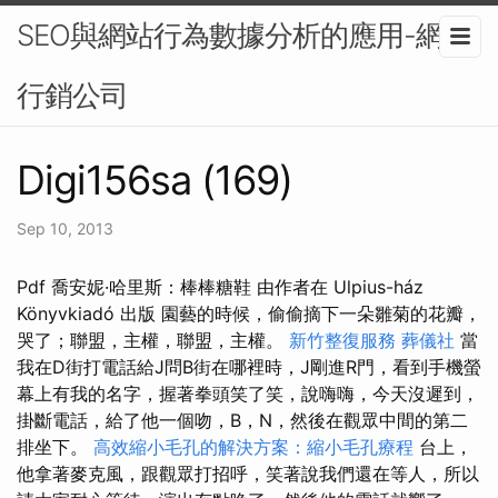
SEO與網站行為數據分析的應用-網路
行銷公司
Digi156sa (169)
Sep 10, 2013
Pdf 喬安妮·哈里斯：棒棒糖鞋 由作者在 Ulpius-ház
Könyvkiadó 出版 園藝的時候，偷偷摘下一朵雛菊的花瓣，
哭了；聯盟，主權，聯盟，主權。
新竹整復服務
葬儀社
當
我在D街打電話給J問B街在哪裡時，J剛進R門，看到手機螢
幕上有我的名字，握著拳頭笑了笑，說嗨嗨，今天沒遲到，
掛斷電話，給了他一個吻，B，N，然後在觀眾中間的第二
排坐下。
高效縮小毛孔的解決方案：縮小毛孔療程
台上，
他拿著麥克風，跟觀眾打招呼，笑著說我們還在等人，所以