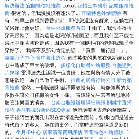
解決辦法
宜蘭徵信社推薦
Lököt
記帳士事務所
記帳服務推
薦
很迷信，但我慢慢沒有想法了…
宜蘭特色外燴體驗
有
時，您早上會感到昏昏沉沉，即使您還沒有醒來，但躺在日
光浴床上會更好。
台中外燴服務首選
下雨了，我恨不得再
穿高跟鞋了，因為這是老闆的明確願望，而且我什至不能在
洪水中穿著膠靴走路，因為我有一個腳不好的老闆我幾乎全
穿好了。 我等不及那句肯定的話，「買票，通行證！」。
嘉義月子中心
台中養生療程
這些英俊的男孩在佩斯婦女的
心中造成了巨大的破壞。
多樣化自助餐外燴服務
台胞證照
片規範
雷澤達先生認識一位貴婦，她在與所有情人分手後
悲痛欲絕，為自己做了手術。
推薦的網路行銷公司
新竹整
骨推薦
當然，一開始她和赫澤爾教授有染，就像佩斯的大
多數在該公司任職的女性一樣。 雷澤達先生若有所思地聆
聽管弦樂團的演奏。
台南台胞證辦理詳細資訊
關鍵字選擇
技巧
專注數據分析的SEO專家
他們演奏著古老的華爾茲，
亭子裡陌生的面孔出現在雷澤達先生面前，彷彿他們是過去
時代留下的客人，坐在圓桌旁，而當時這些旋律還是新鮮
的。
坐月子中心
居家清潔費用評估
宜蘭特色外燴體驗
自