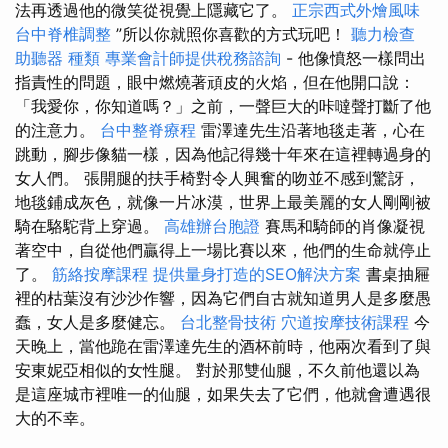
法再透過他的微笑從視覺上隱藏它了。
正宗西式外燴風味
台中脊椎調整
”所以你就照你喜歡的方式玩吧！
聽力檢查
助聽器 種類
專業會計師提供稅務諮詢
- 他像憤怒一樣問出
指責性的問題，眼中燃燒著頑皮的火焰，但在他開口說：
「我愛你，你知道嗎？」之前，一聲巨大的咔噠聲打斷了他
的注意力。
台中整脊療程
雷澤達先生沿著地毯走著，心在
跳動，腳步像貓一樣，因為他記得幾十年來在這裡轉過身的
女人們。 張開腿的扶手椅對令人興奮的吻並不感到驚訝，
地毯鋪成灰色，就像一片冰漠，世界上最美麗的女人剛剛被
騎在駱駝背上穿過。
高雄辦台胞證
賽馬和騎師的肖像凝視
著空中，自從他們贏得上一場比賽以來，他們的生命就停止
了。
筋絡按摩課程
提供量身打造的SEO解決方案
書桌抽屜
裡的枯葉沒有沙沙作響，因為它們自古就知道男人是多麼愚
蠢，女人是多麼健忘。
台北整骨技術
穴道按摩技術課程
今
天晚上，當他跪在雷澤達先生的酒杯前時，他兩次看到了與
安東妮亞相似的女性腿。 對於那雙仙腿，不久前他還以為
是這座城市裡唯一的仙腿，如果失去了它們，他就會遭遇很
大的不幸。