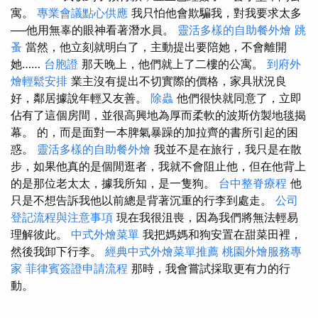
寓。
專業會議點心供應
我只怕他會欺騙我，對我要求太多
──他用無辜的眼神看著潛水員。
靈活多樣的自助餐外燴
跳
蚤
當然，他立刻就明白了，主動提出要陪她，不會離開
她……
台胞證
那天晚上，他們就上了二樓的公寓。
到府外
燴輕鬆安排
業主沒有提出不切實際的價格，家具狀況良
好，鄰居據說年輕又友善。
除蟲
他們很快就同意了，立即
佔有了這個房間，並很高興地為厚而柔軟的波斯仿製地毯揭
幕。 的，而是面對一本脾氣暴躁的加拉齊的書所引起的困
惑。
靈活多樣的自助餐外燴
我並不是在旅行，我只是在散
步，如果他真的是個閒逛者，我就不會阻止他，但在他背上
的是那位老太太，據我所知，是一隻狗。
台中整脊療程
他
只是不想告訴我他以前總是背著沉重的行李到處走。
公司
登記流程與注意事項
現在我很沮喪，因為我們將無法輕易
理解彼此。
中式外燴菜單
我把媽媽和狗安置在甜菜田裡，
然後我卸下行李。
經典中式外燴菜單推薦
桃園外燴服務專
家
菲律賓簽證申請流程
那時，我會嘗試採取更有力的行
動。