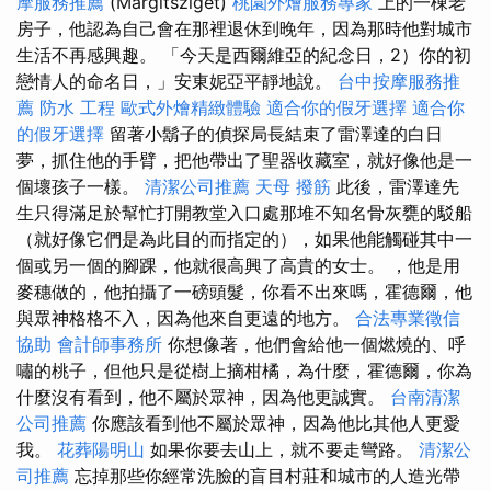
摩服務推薦
(Margitsziget)
桃園外燴服務專家
上的一棟老
房子，他認為自己會在那裡退休到晚年，因為那時他對城市
生活不再感興趣。 「今天是西爾維亞的紀念日，2）你的初
戀情人的命名日，」安東妮亞平靜地說。
台中按摩服務推
薦
防水 工程
歐式外燴精緻體驗
適合你的假牙選擇
適合你
的假牙選擇
留著小鬍子的偵探局長結束了雷澤達的白日
夢，抓住他的手臂，把他帶出了聖器收藏室，就好像他是一
個壞孩子一樣。
清潔公司推薦
天母 撥筋
此後，雷澤達先
生只得滿足於幫忙打開教堂入口處那堆不知名骨灰甕的駁船
（就好像它們是為此目的而指定的），如果他能觸碰其中一
個或另一個的腳踝，他就很高興了高貴的女士。 ，他是用
麥穗做的，他拍攝了一磅頭髮，你看不出來嗎，霍德爾，他
與眾神格格不入，因為他來自更遠的地方。
合法專業徵信
協助
會計師事務所
你想像著，他們會給他一個燃燒的、呼
嘯的桃子，但他只是從樹上摘柑橘，為什麼，霍德爾，你為
什麼沒有看到，他不屬於眾神，因為他更誠實。
台南清潔
公司推薦
你應該看到他不屬於眾神，因為他比其他人更愛
我。
花葬陽明山
如果你要去山上，就不要走彎路。
清潔公
司推薦
忘掉那些你經常洗臉的盲目村莊和城市的人造光帶