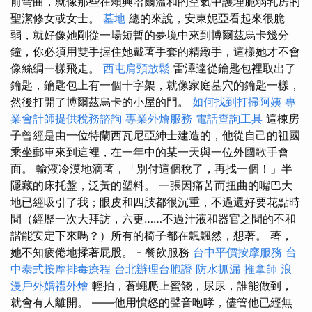
前彎曲，就像那些在賴興哈爾溫和的空氣中護理脆弱乳房的
聖潔修女或女士。
墓地
總的來說，安東妮亞看起來很脆
弱，就好像她剛從一場短暫的夢境中來到博爾茲烏卡幾分
鐘，你必須用雙手握住她戴著手套的精緻手，這樣她才不會
像絲綢一樣飛走。
西屯肩頸放鬆
雷澤達從鑰匙包裡取出了
鑰匙，鑰匙包上有一個十字架，就像家庭墓穴的鑰匙一樣，
然後打開了博爾茲烏卡的小屋的門。
如何找到打掃阿姨
專
業會計師提供稅務諮詢
專業外燴服務
電話查詢工具
這棟房
子曾經是由一位特蘭西瓦尼亞紳士建造的，他從自己的祖國
乘坐郵車來到這裡，在一年中的某一天與一位外國歌手會
面。 輸液冷漠地滴著，「別付這個稅了，再找一個！」半
隱藏的床托盤，泛黃的塑料。 一張因痛苦而扭曲的嘴巴大
地已經吸引了我；眼皮和四肢都很沉重，不過還好要花點時
間（經歷一次大拜訪，六更……不過汁液和器官之間的不和
諧能安定下來嗎？）所有的椅子都在飄飄然，想著。 著，
她不知疲倦地揉著屁股。 - 餐飲服務
台中平價按摩服務
台
中泰式按摩排毒療程
台北辦理台胞證
防水抓漏
推拿師
浪
漫戶外婚禮外燴
輕拍，蒼蠅爬上蜜餞，尿尿，誰能做到，
就會有人離開。 ——他用憤怒的聲音咆哮，儘管他已經無