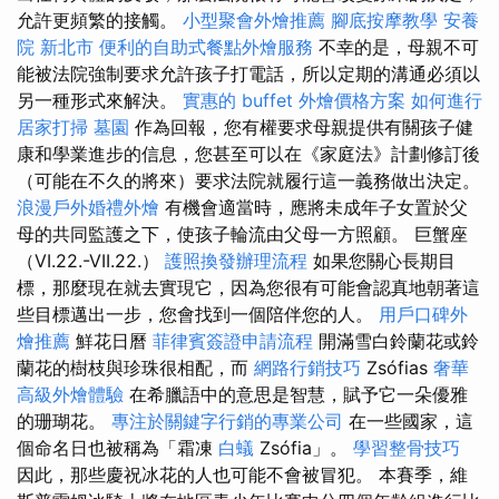
允許更頻繁的接觸。
小型聚會外燴推薦
腳底按摩教學
安養
院 新北市
便利的自助式餐點外燴服務
不幸的是，母親不可
能被法院強制要求允許孩子打電話，所以定期的溝通必須以
另一種形式來解決。
實惠的 buffet 外燴價格方案
如何進行
居家打掃
墓園
作為回報，您有權要求母親提供有關孩子健
康和學業進步的信息，您甚至可以在《家庭法》計劃修訂後
（可能在不久的將來）要求法院就履行這一義務做出決定。
浪漫戶外婚禮外燴
有機會適當時，應將未成年子女置於父
母的共同監護之下，使孩子輪流由父母一方照顧。 巨蟹座
（VI.22.-VII.22.）
護照換發辦理流程
如果您關心長期目
標，那麼現在就去實現它，因為您很有可能會認真地朝著這
些目標邁出一步，您會找到一個陪伴您的人。
用戶口碑外
燴推薦
鮮花日曆
菲律賓簽證申請流程
開滿雪白鈴蘭花或鈴
蘭花的樹枝與珍珠很相配，而
網路行銷技巧
Zsófias
奢華
高級外燴體驗
在希臘語中的意思是智慧，賦予它一朵優雅
的珊瑚花。
專注於關鍵字行銷的專業公司
在一些國家，這
個命名日也被稱為「霜凍
白蟻
Zsófia」。
學習整骨技巧
因此，那些慶祝冰花的人也可能不會被冒犯。 本賽季，維