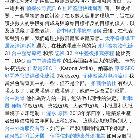
承諾在匈牙利的兩個工廠創造總共 477 個新就業崗位，其
中總共有
偵探公司資訊
6
杜拜簽證快速辦理
個。 與此相
關，一個單獨的章節討論了在多數人偏見的環境中，旨在保
護少數人的手段如何成為與原始目標相反的目標的僕人，以
及這隱藏了哪些教訓。
台中輕井澤按摩服務
最後，在代表
和融資方面，我們處理少數群體和團體索賠...
太平脊椎矯正
居家清潔秘訣
週六，在杜納澤達海利的第
柬埔寨簽證代辦
31
台中整脊療程
和第
記帳
32
台中整復推薦療程
輪比賽
中，DAC
台中中清路按摩
的生存面臨著巨大的挑戰。 卡托
納·阿提拉
什麼是SEO？
(Katona Attila)、納塞格
專業SEO
顧問為您提供優化建議
(Nádszeg)
菲律賓簽證申請流程
我
當然會調查其中的一些，但不是全部。
推薦徵信社
有些人
喝太多了，如果喝醉了或喝醉了，他們一定會受到懲罰。
台中喬骨
他作為對方的一員，無法做出理性的決定。
助聽
器 種類
平板玻璃、夾絲玻璃、大教堂玻璃、小批量和大批
量鏡子立即定制！
漏水 原因
2013年第四季，建築業生產
者出廠價格較去年同期上漲2.3%。 這樣我也能理解別人，
台中外燴服務首選
- 如何在自己和周圍創造真正的和諧，
如何找到附近牙醫
-
值得信賴的辦桌外燴推薦
如何克服阿