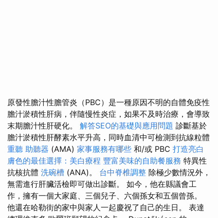
原發性膽汁性膽管炎（PBC）是一種原因不明的自體免疫性
膽汁淤積性肝病，伴隨慢性炎症，如果不及時治療，會導致
末期膽汁性肝硬化。
解答SEO的基礎與應用問題
診斷基於
膽汁淤積性肝酵素水平升高，同時血清中可檢測到抗線粒體
重聽 助聽器
(AMA)
家事服務有哪些
和/或 PBC
打造亮白
膚色的最佳選擇：美白療程
豐富美味的自助餐服務
特異性
抗核抗體
洗碗槽
(ANA)。
台中脊椎調整
除極少數情況外，
無需進行肝臟活檢即可做出診斷。 如今，他在縣議會工
作，擁有一個大家庭、三個兒子、六個孫女和五個曾孫。
他還在哈勒街的家中與家人一起慶祝了自己的生日。 表達