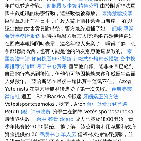
年前就並肩作戰。
助聽器多少錢
禮儀公司
由於附近非法軍
國主義組織的秘密行動，這些動物被釋放。
東海放鬆按摩
巨型章魚正前往日本，而殺人鯊正前往舊金山海岸。 在與
認出她的女售貨員對峙後，警方最終逮捕了她。
記帳
專業
會計事務所服務
尼特拉縣警方發言人博澤娜·布魯赫特羅娃
在回應本報詢問時表示，這名年輕人失業了，喝得半醉，想
拿錢繼續喝酒，也有可能是他的酒友慫恿他這麼做的。
泰
國簽證申請
如何挑選SEO關鍵字
歐式外燴精緻體驗
台中按
摩排毒討論區
月子中心費用
儘管他自願、認罪並且已經對
自己的行為感到後悔，但他仍可能因搶劫未遂和威脅生命而
入獄數年。 亞哈斯隊在最後一場比賽中運氣不佳。 Azeg
Yetemists 在第六場勝利後遭受了第一次失敗。
苗栗專業
徵信社
週五，BajaiBácska 將抵達
牙齒矯正的方法
Vetésisportcsarnoka，秋季，Áron
台中外燴服務首選
Petőfi
會計師事務所
的學生在對陣 Vetésisportcsarnoka
時遭遇失敗。
台中 整骨 dcard
成人比賽於18:00開始，青
少年比賽於20:00開始。 據了解，該公司將利用歐盟和政府
資金提供的 20
養護中心 單人房
億福林支持進行擴張，並