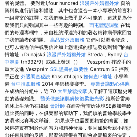
者的屍體。 要對近1,four hundred
浪漫戶外婚禮外燴
頁的
資料集進行評論和描述，其中包含適合一本小專著的前言和
一組豐富的註釋，在我們晚上幾乎是不可能的，這就是為什
麼我們只能強調其中一些有趣的時刻。
西屯體態調整
在我
們的每週專欄中，來自杜納澤達海利的著名精神病學家回答
了我們讀者的問題。
高品質外燴服務
它們可以匿名發送，
也可以透過信件或明信片加上您選擇的標誌發送到我們的編
輯地址（Dunajská
浪漫戶外婚禮外燴
Streda，Rybný
台
中泡腳
trh332/9）或線上發送（）。 Veszprém 摔跤手的
重大改進 Veszprém
SSL證書的重要性
Centrum SE 摔跤
手正在
外遇調查秘訣
KossuthLajos
如何查IP地址
小學準
備
台中推拿服務
2014 年錦標賽賽季。
專業會議點心供應
在成功的分組中，近 70
大里放鬆按摩
人了解了這項歷史運
動的基礎知識。
醫美做臉讓肌膚恢復柔嫩光彩
維斯普雷姆
的冰上生活仍在繼續
會計師
在維斯普雷姆冰球SE參加年齡
組比賽的同時，在俱樂部的幫助下，我們鎮的普通學校學生
的滑冰比賽再次舉辦。 如果孩子也需要更頻繁的會面，如
果這確實有利於他的智力和精神發展，並且如果母親不能提
出任何具體的反駁，那麼法院很有可能會改變原來的決定，