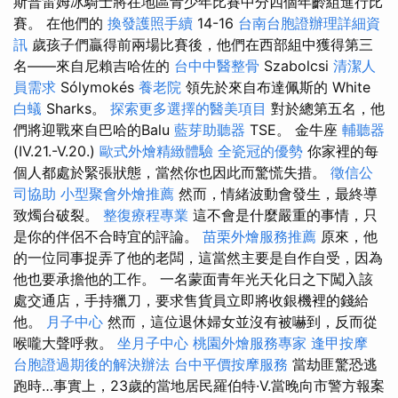
斯普雷姆冰騎士將在地區青少年比賽中分四個年齡組進行比
賽。 在他們的
換發護照手續
14-16
台南台胞證辦理詳細資
訊
歲孩子們贏得前兩場比賽後，他們在西部組中獲得第三
名——來自尼賴吉哈佐的
台中中醫整骨
Szabolcsi
清潔人
員需求
Sólymokés
養老院
領先於來自布達佩斯的 White
白蟻
Sharks。
探索更多選擇的醫美項目
對於總第五名，他
們將迎戰來自巴哈的Balu
藍芽助聽器
TSE。 金牛座
輔聽器
(IV.21.-V.20.)
歐式外燴精緻體驗
全瓷冠的優勢
你家裡的每
個人都處於緊張狀態，當然你也因此而驚慌失措。
徵信公
司協助
小型聚會外燴推薦
然而，情緒波動會發生，最終導
致燭台破裂。
整復療程專業
這不會是什麼嚴重的事情，只
是你的伴侶不合時宜的評論。
苗栗外燴服務推薦
原來，他
的一位同事捉弄了他的老闆，這當然主要是自作自受，因為
他也要承擔他的工作。 一名蒙面青年光天化日之下闖入該
處交通店，手持獵刀，要求售貨員立即將收銀機裡的錢給
他。
月子中心
然而，這位退休婦女並沒有被嚇到，反而從
喉嚨大聲呼救。
坐月子中心
桃園外燴服務專家
逢甲按摩
台胞證過期後的解決辦法
台中平價按摩服務
當劫匪驚恐逃
跑時…事實上，23歲的當地居民羅伯特·V.當晚向市警方報案