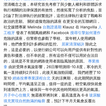
澄清概念之後，本研究首先考察了與少數人權利和群體訴求
執行相關的法律保護的有效性，然後拓寬了分析的焦點，並
討論了對法律執行的頻繁批評，這些法律執行違背了戰略和
政治的意願。 關於虛擬危險的講座 在更安全的互聯網日，
社交媒體專家 Melinda
台胞證過期
Klausz 在 Hangvilla
人
工植牙
發表了有關萬維網和 Facebook
搜尋引擎如何運作
危險的講座，但警察也參觀了學校。 當年輕人使用網路
時，他們會受到許多網站的監控。
居家清潔秘訣
除此之
外，這是必要的，以便行銷公司可以向用戶提供有針對性的
廣告和優惠，但不幸的是，所有這些不僅可以用於合法目
的，這就是不常規的網路使用者面臨風險的原因。
專業推
拿
由於受降水氣旋影響，26日黎明測得-10.8度，寒冷的天
氣一直持續到2月6日，此後天氣強勁回暖。 我們經歷了10
至10
經絡按摩專業課程台北
天的涼爽期，在此期間的其餘
時間裡，平均氣溫呈正值，值得一提的是，輕空氣很快就會
到達我們上方，確保與一年中的其他時間相比更高的氣溫。
月子中心住幾天
無霜夜即將到來，最高溫度為 6-8
玻尿酸
填充實現自然飽滿的輪廓
度，預計下半月天氣會反覆出