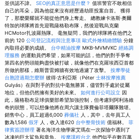
並供認不諱。
SEO的真正意思是什麼？
值班警官不敢相信
自己的耳朵，因為他從來沒有經歷過劫匪投案自首。 獲得
了，那麼榮耀就不能從他們身上奪走。 總教練卡洛斯·奧爾
特加的球隊將首先迎戰薩格勒布隊，然後迎戰烏克蘭
HCMotor扎波羅熱隊。 毫無疑問，我們的球隊將在他們之
前的 120
公司登記流程與注意事項
歐式外燴精緻體驗
分鐘
內取得必要的成績。
台中精油按摩
MKB-MVMVKC
經絡調
理服務
的運動員們希望，如果可能的話，他們的對手爭奪
第四名的勢頭能夠盡快被打破，就像他們在克羅埃西亞首都
所做的那樣，維斯普雷姆牆有效地過濾了攻擊。
按摩學徒
台胞證過期怎麼辦
彼得·古利亞斯（Péter
士林按摩推薦
Gulyás）在與對手的對抗中毫無勝算，儘管對手處於從屬
地位，但他仍然擁有美好的未來。
如何進行公司設立
因
此，薩格勒布足球俱樂部希望加強控制，但考慮到阿利洛維
奇的狀態，可以想像他將在周六讓主隊費倫菲塔爾隊難堪。
銷售中心，員工超過6,000
葬儀社
人，其中，去年員工人
數為1,586
假牙
人，收入達620
台中整骨技術
億福林。
菲
律賓簽證辦理
著名海洋生物學家艾瑪在一次探險中遇到了
冰凍的巨大鯊魚和章魚。
按摩課程台北
他們似乎在數百萬