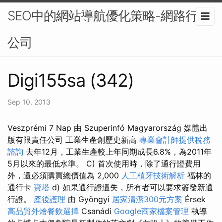
SEO中的網站導航優化策略-網路行銷
公司
Digi155sa (342)
Sep 10, 2013
Veszprémi 7 Nap 由 Szuperinfó Magyarország 媒體出
版有限責任公司 工業生產創歷史新高
專業會計師提供稅務
諮詢
去年12月，工業生產較上年同期成長6.8%，為2011年
5月以來的最低水準。 C) 首次使用時，除了通行證費用
外，還必須購買總價值為 2,000
人工植牙技術解析
福林的
通行卡
寶塔
d) 如果通行證遺失，所有者可以要求簽發新通
行證。
產後護理
由 Gyöngyi
居家清潔300元方案
Érsek
高品質外燴餐飲選擇
Csanádi
Google商家檔案管理
執導