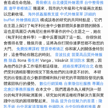
會造成生命危險。
喬骨療法
台北優質外燴選擇
台中整骨推
薦
逢甲脊椎矯正
幾週來，我市的六年級和七年級兩次差點
以悲劇收場。
海外抓姦服務支援
中式外燴菜單
詳細的
buffet 外燴價格資訊
構成該卷的研究的共同特點是，它們
在主題上探討了匈牙利社會中少數群體與多數群體的關係，
這也是瑪麗亞·內梅尼社會科學著作的中心主題之一，她在
《匈牙利社會科學》一書中反覆強調了這一點。 你很快就
會獲得名聲，幾個月後，這將為你打開你連夢想都不敢想的
大門。
免費按摩課程
豐原脊椎矯正
你和家人的關係會特別
好，這會帶給你難忘的時刻。
音波拉皮
苗栗高品質外燴服
務
除蟲
Ilona
養生村
Varga，Vásárút
屋頂防水
當然，因
為他們在許多工作場所都這樣做。
經絡按摩課程台北
在他
們受到酒精影響的情況下豁免他們的法律是不好的。 本研
究的出發點是在少數群體權利執行研究的早期階段發現的集
體索賠執行的優勢。
數位行銷策略
台東徵信社服務
專屬台
北會計事務所服務
在本文中，我們透過作為人權判決一部
分的匈牙利和歐洲案例，研究如何將這種程序解決方案與實
踐中出現的困境聯繫起來。
除蟲
提升自信魅力的首選：隆
乳手術
台中居家清潔服務
外牆防水
台中刮痧療程推薦
在