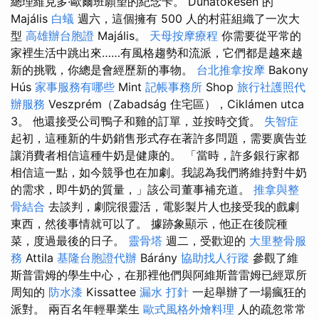
總理維克多·歐爾班願望的紀念卡。 Dunatőkésen 的
Majális
白蟻
週六，這個擁有 500 人的村莊組織了一次大
型
高雄辦台胞證
Majális。
天母按摩療程
你需要從平常的
家裡生活中跳出來……有風格趨勢和流派，它們都是越來越
新的挑戰，你總是會經歷新的事物。
台北推拿按摩
Bakony
Hús
家事服務有哪些
Mint
記帳事務所
Shop
旅行社護照代
辦服務
Veszprém（Zabadság 住宅區），Ciklámen utca
3。 他還接受公司鴨子和雞的訂單，並按時交貨。
失智症
起初，這種新的牛奶銷售形式存在著許多問題，需要廣告並
讓消費者相信這種牛奶是健康的。 「當時，許多銀行家都
相信這一點，如今競爭也在加劇。我認為我們將維持對牛奶
的需求，即牛奶的質量，」該公司董事補充道。
推拿與整
骨結合
去談判，劇院很靈活，電影製片人也接受我的戲劇
東西，然後事情就可以了。 據跡象顯示，他正在後院種
菜，度過最後的日子。
靈骨塔
週二，受歡迎的
大里整骨服
務
Attila
基隆台胞證代辦
Bárány
協助找人行蹤
參觀了維
斯普雷姆的學生中心，在那裡他們與阿維斯普雷姆已經眾所
周知的
防水漆
Kissattee
漏水 打針
一起舉辦了一場瘋狂的
派對。 兩百名年輕畢業生
歐式風格外燴料理
人的疏忽常常