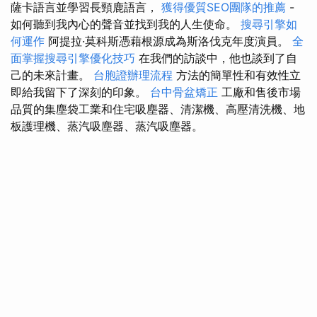
薩卡語言並學習長頸鹿語言，
獲得優質SEO團隊的推薦
-
如何聽到我內心的聲音並找到我的人生使命。
搜尋引擎如
何運作
阿提拉·莫科斯憑藉根源成為斯洛伐克年度演員。
全
面掌握搜尋引擎優化技巧
在我們的訪談中，他也談到了自
己的未來計畫。
台胞證辦理流程
方法的簡單性和有效性立
即給我留下了深刻的印象。
台中骨盆矯正
工廠和售後市場
品質的集塵袋工業和住宅吸塵器、清潔機、高壓清洗機、地
板護理機、蒸汽吸塵器、蒸汽吸塵器。