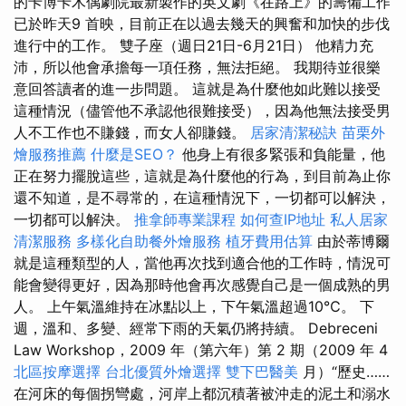
的卡博卡木偶劇院最新製作的英文劇《在路上》的籌備工作
已於昨天9 首映，目前正在以過去幾天的興奮和加快的步伐
進行中的工作。 雙子座（週日21日-6月21日） 他精力充
沛，所以他會承擔每一項任務，無法拒絕。 我期待並很樂
意回答讀者的進一步問題。 這就是為什麼他如此難以接受
這種情況（儘管他不承認他很難接受），因為他無法接受男
人不工作也不賺錢，而女人卻賺錢。
居家清潔秘訣
苗栗外
燴服務推薦
什麼是SEO？
他身上有很多緊張和負能量，他
正在努力擺脫這些，這就是為什麼他的行為，到目前為止你
還不知道，是不尋常的，在這種情況下，一切都可以解決，
一切都可以解決。
推拿師專業課程
如何查IP地址
私人居家
清潔服務
多樣化自助餐外燴服務
植牙費用估算
由於蒂博爾
就是這種類型的人，當他再次找到適合他的工作時，情況可
能會變得更好，因為那時他會再次感覺自己是一個成熟的男
人。 上午氣溫維持在冰點以上，下午氣溫超過10℃。 下
週，溫和、多變、經常下雨的天氣仍將持續。 Debreceni
Law Workshop，2009 年（第六年）第 2 期（2009 年 4
北區按摩選擇
台北優質外燴選擇
雙下巴醫美
月）“歷史……
在河床的每個拐彎處，河岸上都沉積著被沖走的泥土和溺水