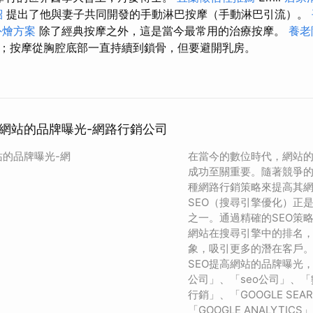
紹
提出了他與妻子共同開發的手動淋巴按摩（手動淋巴引流）。
外燴方案
除了經典按摩之外，這是當今最常用的治療按摩。
養老
；按摩從胸腔底部一直持續到鎖骨，但要避開乳房。
高網站的品牌曝光-網路行銷公司
站的品牌曝光-網
在當今的數位時代，網站
成功至關重要。隨著競爭
種網路行銷策略來提高其
SEO（搜尋引擎優化）正
之一。通過精確的SEO策
網站在搜尋引擎中的排名
象，吸引更多的潛在客戶
SEO提高網站的品牌曝光
公司」、「seo公司」、
行銷」、「GOOGLE SEAR
「GOOGLE ANALYTIC