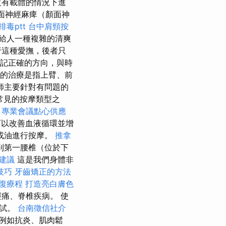
沒有載體的情況下進
面神經麻痺（顏面神
毒ptt
台中肩頸按
給人一種複雜的清爽
行這種愛撫，後者只
記正確的方向，與時
的治療是指上臂、前
師主要針對有問題的
常見的按摩類型之
專業會議點心供應
以改善血液循環並增
或油進行按摩。
推拿
到第一腰椎（位於下
建議
這是我們身體非
技巧
牙齒矯正的方法
復療程
打造亮白膚色
痛、脊椎疾病。 使
測試。
台南徵信社介
例如抗炎、肌肉鬆