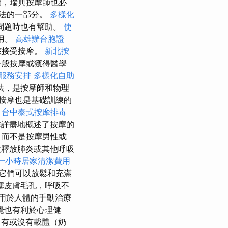
問，瑞典按摩師也必
法的一部分。
多樣化
問題時也有幫助。
使
用。
高雄辦台胞證
該接受按摩。
新北按
一般按摩或獲得醫學
服務安排
多樣化自助
法，是按摩師和物理
按摩也是基礎訓練的
。
台中泰式按摩排毒
詳盡地概述了按摩的
，而不是按摩男性或
效釋放肺炎或其他呼吸
一小時居家清潔費用
它們可以放鬆和充滿
塞皮膚毛孔，呼吸不
作用於人體的手動治療
覺也有利於心理健
，有或沒有載體（奶