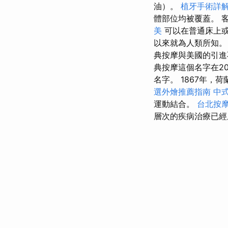
油）。
植牙手術詳
體部位均被覆蓋。 
美
可以在普通床上
以來就為人類所知
典按摩與美國的引進
典按摩這個名字在2
名字。 1867年
選外燴推薦指南
中
運動結合。
台北按
層次的疾病治療已經