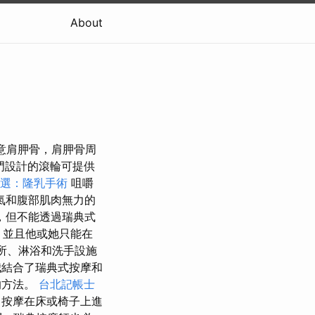
About
注意肩胛骨，肩胛骨周
門設計的滾輪可提供
選：隆乳手術
咀嚼
氣和腹部肌肉無力的
，但不能透過瑞典式
，並且他或她只能在
所、淋浴和洗手設施
結合了瑞典式按摩和
的方法。
台北記帳士
按摩在床或椅子上進