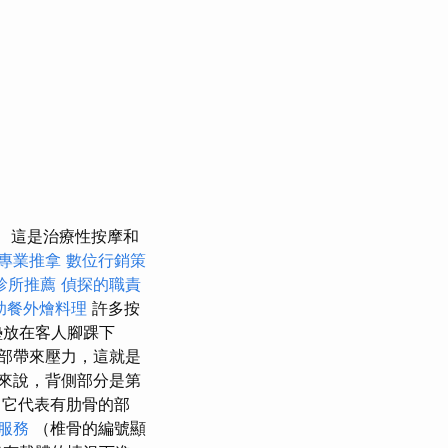
這是治療性按摩和
專業推拿
數位行銷策
診所推薦
偵探的職責
助餐外燴料理
許多按
墊放在客人腳踝下
部帶來壓力，這就是
來說，背側部分是第
即它代表有肋骨的部
服務
（椎骨的編號顯