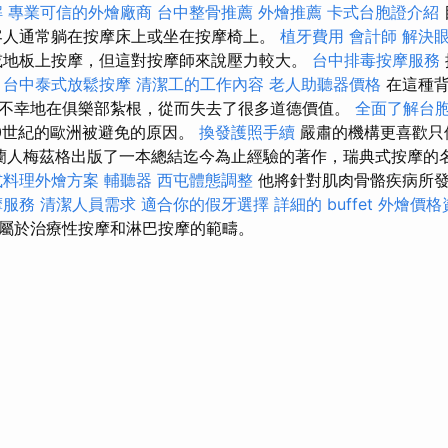
解
專業可信的外燴廠商
台中整骨推薦
外燴推薦
卡式台胞證介紹
客人通常躺在按摩床上或坐在按摩椅上。
植牙費用
會計師
解決
或地板上按摩，但這對按摩師來說壓力較大。
台中排毒按摩服務
。
台中泰式放鬆按摩
清潔工的工作內容
老人助聽器價格
在這種背
不幸地在俱樂部紮根，從而失去了很多道德價值。
全面了解台
0世紀的歐洲被避免的原因。
換發護照手續
嚴肅的機構更喜歡只使
，荷蘭人梅茲格出版了一本總結迄今為止經驗的著作，瑞典式按摩
式料理外燴方案
輔聽器
西屯體態調整
他將針對肌肉骨骼疾病所
摩服務
清潔人員需求
適合你的假牙選擇
詳細的 buffet 外燴價
屬於治療性按摩和淋巴按摩的範疇。