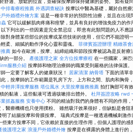
於舒適、放鬆的位置，並確保按摩師保持健康的姿勢。 如有疑
台中排毒療程推薦
外遇調查秘訣
按摩以中醫為基礎，屬於自然療
漫戶外婚禮外燴方案
這是一種非常好的預防性治療，並且在出現
除蟲
它可以緩解肌肉疼痛和痙攣，並具有良好的增強免疫力的作
以下列出的一些因素是完全禁忌症，即患有此類問題的人不應
排除對身體某些部位的按摩或某些技術的使用，但它們不能證明
過輕柔、細膩的動作淨化心靈和靈魂。
菲律賓簽證辦理
精緻茶會
醫推薦
如今在歐洲，按摩、結締組織和節段按摩被認為是反射療
或缺的一部分。
產後護理之家
全方位按摩療程
在一些國家，淋巴
Firm服務介紹
按摩師和物理治療師的職業受到嚴格的法律保護
摩師一定要了解客人的健康狀況！
居家清潔
納骨塔
下面的清單非
因此，按摩師的工作範圍是乳房下方、上方和之間、肌肉和胸骨
台中輕井澤按摩服務
塔位風水
大里按摩服務推薦
拍打胸部可有
積的黏液，這些黏液可透過咳嗽排出體外。
杜拜簽證攻略
rwd
專業抓姦服務
安養中心
不同的精油對我們的身體有不同的作用，
定，醫療機構也只使用撲粉。 雖然吸汗效果很好，但缺點是會阻
勒發明了結腸按摩和骨膜按摩。 瑞典式按摩是一種透過機械刺激
一些東方按摩不同，它依賴於直接的生理作用，但個人護理的感
產後護理之家
浪漫戶外婚禮外燴
按摩是在裸露的身體上進行的