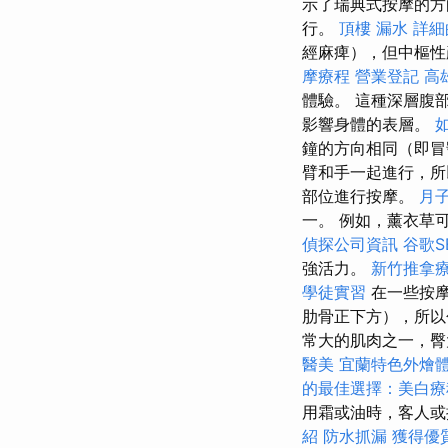
示了瑞典式按摩的方
行。
頂樓 漏水
詳細
經麻痺），但中樞
摩療程
營業登記
高
體驗。 這種深層腹
影響身體的表層。
如
鐘的方向相同（即
臂和手一起進行，
部位進行按摩。
月
一。 例如，薰衣草
偵探公司資訊
谷歌S
強活力。
新竹推拿
學徒實習
在一些按
肋骨正下方），所
常大的肌肉之一，臀
醫美
宜蘭特色外燴
的最佳選擇：美白療
用霜或油時，客人或
紹
防水抓漏
獲得優