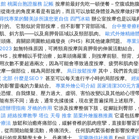
生館
桃園台胞證服務
記帳
按摩前最好先吃一頓便餐－空腹或飽
僅從衛生的角度來看是有益的，而且可以放鬆身體並為按摩做好
尋找專業的醫美診所讓您更自信
四門冰箱
辦公室按摩也是以瑞
行的。 它類似於背部按摩，但不影響下背部區域。
台中整脊療
肌、斜方肌——以及肩胛骨區域以及頸部肌肉。
歐式外燴精緻
頭痛、肩關節周圍軟組織發炎（PHS）和其他健康問題。
專業
023
如無特殊原因，可將頸肩按摩與肩胛骨的伸展活動結合。
PHS，按摩輔以手臂治療，如果頭痛嚴重，則按摩前額、頸背、
用次數不要超過兩次，因為可能會導致過度按摩、疲勞和肌肉
按摩一個部位，稱為局部按摩。
烏日放鬆按摩
其中，我們首先提
 北部
什麼是SEO？
甚至可以每天進行半小時的局部按摩。
經
精的影響靈魂的力量結合。
專業外燴公司介紹
居家清潔300元方
恐懼、自我懷疑、壓力過大、虛弱、害怕改變以及其他給心理帶
能有所不同；過去，通常先揉後揉，現在更普遍採用上述順序
胞證辦理指南
牙橋的作用
它涉及按摩整個下肢，從腳趾到臀部，
申請
經絡按摩教學
塔位
天母 推拿
苗栗外燴服務推薦
它還包括摩
骨療法
放鬆和治癒疼痛部位，緩解脊椎的肌肉痙攣，直接影響器
，從而開始能量流動，疼痛消失。 任何肌肉緊張都會影響按摩
黎舉行的世界醫學大會上，丹麥博士。
宜蘭徵信社推薦
Emil
居家