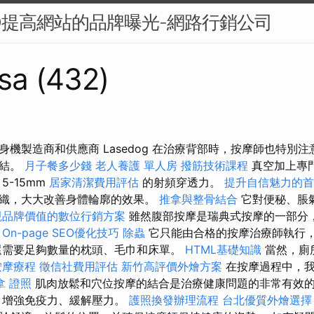
O提高網站的品牌曝光-網路行銷公司
sa (432)
身機製造商和供應商 Lasedog 在治療背部時，按摩師也特別
肉結。
月子餐多少錢
老人養護 單人房
撥筋技術課程
真空加上專
5-15mm
居家清潔費用評估
的射頻穿透力。
提升自信魅力的首
織，大大改善身體輪廓的效果。
推拿與整骨結合
它對便秘、脹
現品牌價值的數位行銷方案
雖然腹部按摩是瑞典式按摩的一部分
。
On-page SEO優化技巧
除蟲
它只能由合格的按摩治療師執行
還需要足夠數量的枕頭、毛巾和床單。
HTML基礎知識
當然，廁
按摩療程
徵信社費用評估
新竹高評價外燴方案
在按摩過程中，我
拿 證照
肌肉放鬆和穴位按摩的結合是治療健康問題的非常有效
、增強免疫力、緩解壓力。
護照換發辦理流程
台北優質外燴選擇