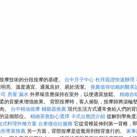
式按摩技術的分段按摩的基礎。
台中月子中心
杜拜簽證快速辦理
應明亮、溫度適宜、通風良好、易於清潔。
推薦值得信賴的醫美
公司
房屋 漏水
外界噪音應保持在室外，以便適當放鬆。
精緻自
柔的音樂來增強效果。 背部按摩時，客人俯臥，按摩師將滾輪
肌肉。
台中精油按摩
輔聽器推薦
現代生活方式通常會給人們的背
體的這個部位。
精緻茶會點心選擇
卡式台胞證介紹
從解剖學角度
歐式料理外燴方案
台東徵信社服務
它從背椎延伸到第一背椎，
務所專業推薦
另一方面，背部按摩是從骶骨到頸背進行的。
家事