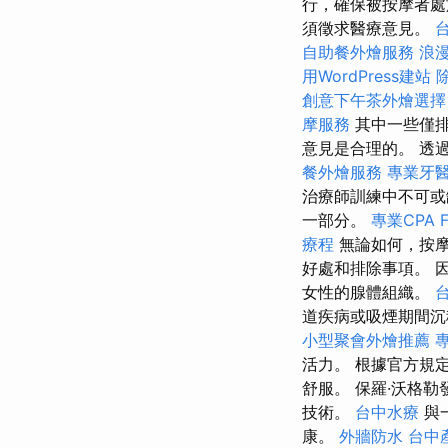
行，確保被按摩者處
須徵求醫療意見。
自助餐外燴服務
浪
用WordPress建站
創意下午茶外燴選擇
摩服務
其中一些僅
意見是合理的。 透
餐外燴服務
專業牙
治療師訓練中不可
一部分。
專業CPA 
療程
無論如何，按
好處和排除事項。 
女性的腺體組織。
道疾病或吸煙期間沉
小型聚會外燴推薦
活力。 根據官方規
舒服。 保羅·沃格
技術。
台中水療
與
康。
外牆防水
台中