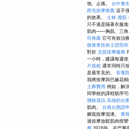
弛、止痛。
台中養
西屯按摩推薦
這不
的效果。
士林 撥筋
只不過是隔著衣服進
肌肉——胸肌、三角
司推薦
它可有效治療
復推拿技術士證照班2
對於
北投按摩服務
一小時，建議每週使
片規範
通常同時只
是最常見的。
安養院
我將按摩與巴赫花
土葬費用
例如，解決
同學校的課程順序可
價格資訊
高雄的台
肌肉。
台南台胞證
腳底按摩混淆。
喬
過按摩放鬆肌肉痙攣
務
1928年，在巴