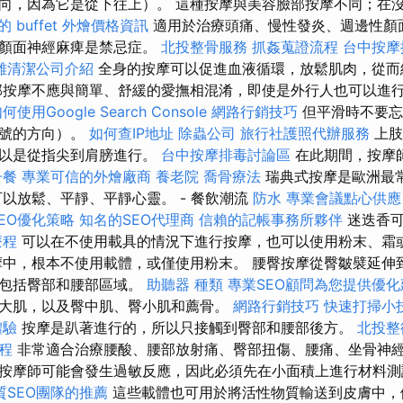
向，因為它是從下往上）。 這種按摩與美容臉部按摩不同；在
的 buffet 外燴價格資訊
適用於治療頭痛、慢性發炎、週邊性顏
性顏面神經麻痺是禁忌症。
北投整骨服務
抓姦蒐證流程
台中按摩排
雄清潔公司介紹
全身的按摩可以促進血液循環，放鬆肌肉，從而
部按摩不應與簡單、舒緩的愛撫相混淆，即使是外行人也可以進
何使用Google Search Console
網路行銷技巧
但平滑時不要忘
冒號的方向）。
如何查IP地址
除蟲公司
旅行社護照代辦服務
上肢
所以是從指尖到肩膀進行。
台中按摩排毒討論區
在此期間，按摩
子餐
專業可信的外燴廠商
養老院
喬骨療法
瑞典式按摩是歐洲最
可以放鬆、平靜、平靜心靈。 - 餐飲潮流
防水
專業會議點心供應
EO優化策略
知名的SEO代理商
信賴的記帳事務所夥伴
迷迭香可
療程
可以在不使用載具的情況下進行按摩，也可以使用粉末、霜
摩中，根本不使用載體，或僅使用粉末。 腰臀按摩從臀皺襞延伸
以包括臀部和腰部區域。
助聽器 種類
專業SEO顧問為您提供優化
大肌，以及臀中肌、臀小肌和薦骨。
網路行銷技巧
快速打掃小
體驗
按摩是趴著進行的，所以只接觸到臀部和腰部後方。
北投整
程
非常適合治療腰酸、腰部放射痛、臀部扭傷、腰痛、坐骨神經
按摩師可能會發生過敏反應，因此必須先在小面積上進行材料
質SEO團隊的推薦
這些載體也可用於將活性物質輸送到皮膚中，