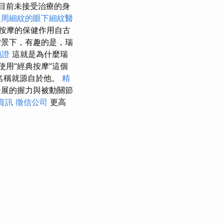
目前未接受治療的身
眼周細紋的眼下細紋醫
按摩的保健作用自古
景下，有趣的是，瑞
胞證
這就是為什麼瑞
用“經典按摩”這個
的名稱就源自於他。
精
發展的握力與被動關節
格資訊
徵信公司
更高