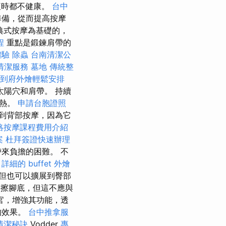
腹時都不健康。
台中
準備，從而提高按摩
典式按摩為基礎的，
程
重點是鍛鍊肩帶的
體驗
除蟲
台南清潔公
清潔服務
墓地
傳統整
到府外燴輕鬆安排
太陽穴和肩帶。 持續
發熱。
申請台胞證照
到背部按摩，因為它
絡按摩課程費用介紹
案
杜拜簽證快速辦理
來負擔的困難。 不
。
詳細的 buffet 外燴
但也可以擴展到臀部
擦腳底，但這不應與
官，增強其功能，透
的效果。
台中推拿服
清潔秘訣
Vodder
專