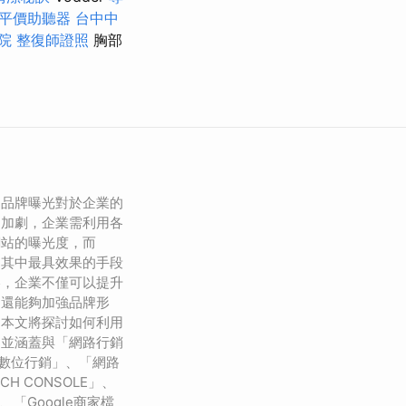
平價助聽器
台中中
院
整復師證照
胸部
的品牌曝光對於企業的
的加劇，企業需利用各
網站的曝光度，而
是其中最具效果的手段
略，企業不僅可以提升
，還能夠加強品牌形
。本文將探討如何利用
，並涵蓋與「網路行銷
「數位行銷」、「網路
CH CONSOLE」、
S」、「Google商家檔