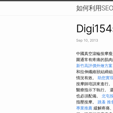
如何利用SE
Digi154
Sep 10, 2013
中國真空滾輪按摩瘦
圍通常有疼痛的肌
新竹高評價外燴方案
和拉伸纖維狀結締組
情況有效。
助您實
按摩師培訓來進行
醫療指示下執行。 
也必須配備。
北屯
指壓按摩。
跳蚤
推
專業推薦
緩解疼痛