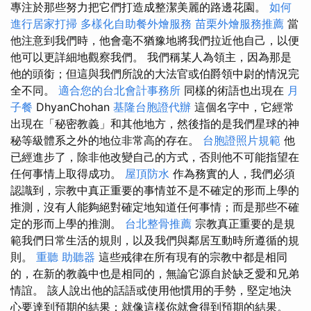
專注於那些努力把它們打造成整潔美麗的路邊花園。
如何
進行居家打掃
多樣化自助餐外燴服務
苗栗外燴服務推薦
當
他注意到我們時，他會毫不猶豫地將我們拉近他自己，以便
他可以更詳細地觀察我們。 我們稱某人為領主，因為那是
他的頭銜；但這與我們所說的大法官或伯爵領中尉的情況完
全不同。
適合您的台北會計事務所
同樣的術語也出現在
月
子餐
DhyanChohan
基隆台胞證代辦
這個名字中，它經常
出現在「秘密教義」和其他地方，然後指的是我們星球的神
秘等級體系之外的地位非常高的存在。
台胞證照片規範
他
已經進步了，除非他改變自己的方式，否則他不可能指望在
任何事情上取得成功。
屋頂防水
作為務實的人，我們必須
認識到，宗教中真正重要的事情並不是不確定的形而上學的
推測，沒有人能夠絕對確定地知道任何事情；而是那些不確
定的形而上學的推測。
台北整骨推薦
宗教真正重要的是規
範我們日常生活的規則，以及我們與鄰居互動時所遵循的規
則。
重聽 助聽器
這些戒律在所有現有的宗教中都是相同
的，在新的教義中也是相同的，無論它源自於缺乏愛和兄弟
情誼。 該人說出他的話語或使用他慣用的手勢，堅定地決
心要達到預期的結果；就像這樣你就會得到預期的結果。