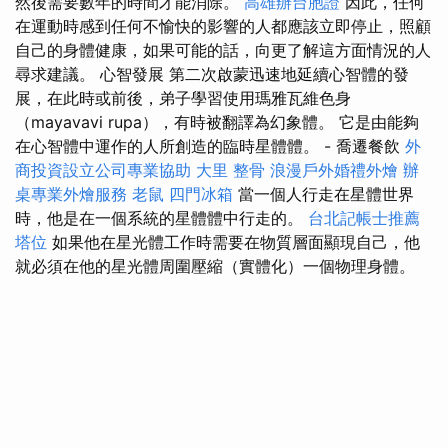
然後需要數年的時間才能消除。
高雄辦台胞證
因此，任何
在運動時感到任何不愉快的影響的人都應該立即停止，照顧
自己的身體健康，如果可能的話，向更了解這方面情況的人
尋求建議。 心智發展 第二次啟蒙迅速地延續心智體的發
展，在此時或前後，弟子學習使用瑪雅瓦維色身
（mayavavi rupa），有時被翻譯為幻象體。 它是由能夠
在心智體中運作的人所創造的臨時星體體。 - 喬遷餐飲
外
商投資設立公司專業協助
大里 整骨
浪漫戶外婚禮外燴
辦
桌專業外燴服務
老鼠
四門冰箱
當一個人行走在星體世界
時，他是在一個系統的星體體中行走的。
台北記帳士推薦
塔位
如果他在星光體工作時需要在物質層面顯現自己，他
就必須在他的星光體周圍壓縮（實體化）一個物理身體。