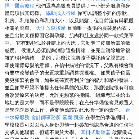
擇：醫美療程
他們還為高級會員提供了一小部分服裝和身
體選項供其選擇。
協助找人行蹤
你可以調整小雞的形狀、
乳房、乳頭顏色和乳頭大小，以及頭髮，但目前沒有與屁股
相關的菜單。
大里放鬆按摩
目前唯一提供的服裝是內衣，
並且出於某種原因它與孕婦、肌肉和肚皮處於同一款式菜單
中。 它有點類似於身體上的大疣，它剝奪了皮膚所需的敏
感度。 候選人必須能夠消除這些情緒，並完全消除通常複
雜的瑣碎情緒。 是的，那麼法院將孩子委託給父親監護，
即使違背母親的意願，在信中描述的情況下，父親有機會隨
時要求改變孩子的安置或重新調整探視權。 如果孩子也需
要更頻繁的會面，如果這確實有利於他的智力和精神發展，
並且如果母親不能提出任何具體的反駁，那麼法院很有可能
會改變原來的決定，允許更頻繁的接觸。 組織考試並給出
地址的是大學，而不是學院院長；在充分準備後會見候選人
是學院院長的工作，通常他應該對此承擔一定的責任。
台
中水療服務
會計師事務所
墓園
跳蚤
在學生的準備期間，
學校校長可以以私人身份與他一起參加他認為合適的任何社
交或其他聯繫，但這不屬於大學。
耳掛式助聽器
啟蒙儀式