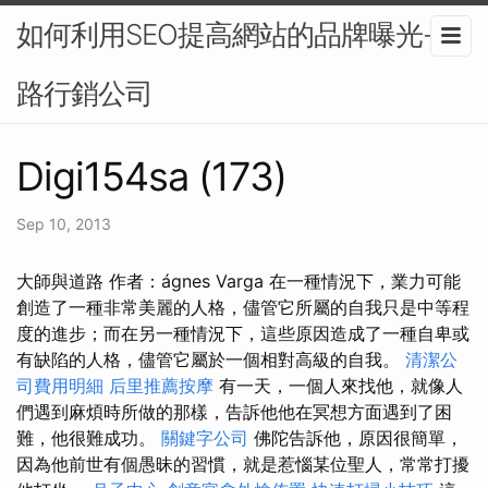
如何利用SEO提高網站的品牌曝光-網
路行銷公司
Digi154sa (173)
Sep 10, 2013
大師與道路 作者：ágnes Varga 在一種情況下，業力可能
創造了一種非常美麗的人格，儘管它所屬的自我只是中等程
度的進步；而在另一種情況下，這些原因造成了一種自卑或
有缺陷的人格，儘管它屬於一個相對高級的自我。
清潔公
司費用明細
后里推薦按摩
有一天，一個人來找他，就像人
們遇到麻煩時所做的那樣，告訴他他在冥想方面遇到了困
難，他很難成功。
關鍵字公司
佛陀告訴他，原因很簡單，
因為他前世有個愚昧的習慣，就是惹惱某位聖人，常常打擾