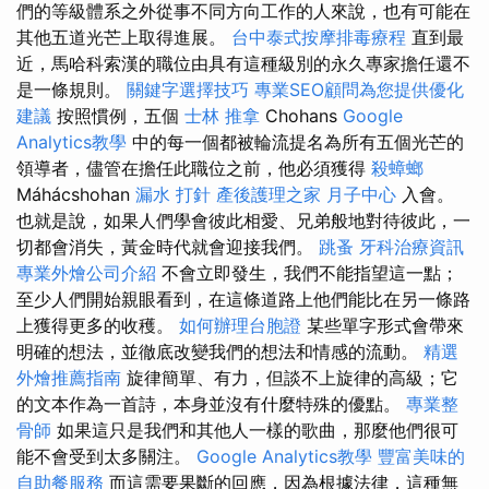
們的等級體系之外從事不同方向工作的人來說，也有可能在
其他五道光芒上取得進展。
台中泰式按摩排毒療程
直到最
近，馬哈科索漢的職位由具有這種級別的永久專家擔任還不
是一條規則。
關鍵字選擇技巧
專業SEO顧問為您提供優化
建議
按照慣例，五個
士林 推拿
Chohans
Google
Analytics教學
中的每一個都被輪流提名為所有五個光芒的
領導者，儘管在擔任此職位之前，他必須獲得
殺蟑螂
Máhácshohan
漏水 打針
產後護理之家 月子中心
入會。
也就是說，如果人們學會彼此相愛、兄弟般地對待彼此，一
切都會消失，黃金時代就會迎接我們。
跳蚤
牙科治療資訊
專業外燴公司介紹
不會立即發生，我們不能指望這一點；
至少人們開始親眼看到，在這條道路上他們能比在另一條路
上獲得更多的收穫。
如何辦理台胞證
某些單字形式會帶來
明確的想法，並徹底改變我們的想法和情感的流動。
精選
外燴推薦指南
旋律簡單、有力，但談不上旋律的高級；它
的文本作為一首詩，本身並沒有什麼特殊的優點。
專業整
骨師
如果這只是我們和其他人一樣的歌曲，那麼他們很可
能不會受到太多關注。
Google Analytics教學
豐富美味的
自助餐服務
而這需要果斷的回應，因為根據法律，這種無