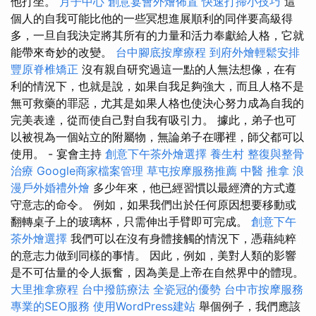
他打坐。
月子中心
創意宴會外燴佈置
快速打掃小技巧
這
個人的自我可能比他的一些冥想進展順利的同伴要高級得
多，一旦自我決定將其所有的力量和活力奉獻給人格，它就
能帶來奇妙的改變。
台中腳底按摩療程
到府外燴輕鬆安排
豐原脊椎矯正
沒有親自研究過這一點的人無法想像，在有
利的情況下，也就是說，如果自我足夠強大，而且人格不是
無可救藥的罪惡，尤其是如果人格也使決心努力成為自我的
完美表達，從而使自己對自我有吸引力。 據此，弟子也可
以被視為一個站立的附屬物，無論弟子在哪裡，師父都可以
使用。 - 宴會主持
創意下午茶外燴選擇
養生村
整復與整骨
治療
Google商家檔案管理
草屯按摩服務推薦
中醫 推拿
浪
漫戶外婚禮外燴
多少年來，他已經習慣以最經濟的方式遵
守意志的命令。 例如，如果我們出於任何原因想要移動或
翻轉桌子上的玻璃杯，只需伸出手臂即可完成。
創意下午
茶外燴選擇
我們可以在沒有身體接觸的情況下，憑藉純粹
的意志力做到同樣的事情。 因此，例如，美對人類的影響
是不可估量的令人振奮，因為美是上帝在自然界中的體現。
大里推拿療程
台中撥筋療法
全瓷冠的優勢
台中市按摩服務
專業的SEO服務
使用WordPress建站
舉個例子，我們應該