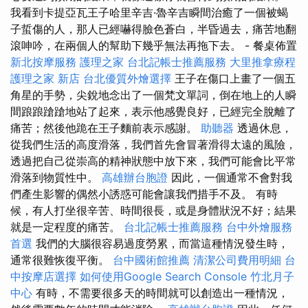
我看到卡提亞瓦王子哈里辛吉·魯辛吉瞬間治癒了一個被蝎
子蜇傷的人，那人已經嚇得臉色蒼白，半昏過去，痛苦地翻
滾呻吟，在兩個人的幫助下幾乎無法再拖下去。 - 餐桌佈置
新北按摩服務
護理之家
台北記帳士推薦服務
大里推拿療程
護理之家 新店
台北優質外燴選擇
王子在傷口上畫了一個五
角星的手勢，尖銳地念出了一個梵文單詞，倒在地上的人瞬
間踉踉蹌蹌地站了起來，表示他感覺良好，已經完全脫離了
痛苦；然後他跪在王子麵前表示感謝。
助聽器
透過休息，
從我們生活的高度滑落，我們首先會冒著滑得太遠的風險，
透過把自己從崇高的精神狀態中放下來，我們可能會比平常
滑落到物質性中。
高雄辦台胞證
因此，一個通常不會對我
們產生影響的偶然小誘惑可能會讓我們措手不及。 有時
候，有人打坐很辛苦、時間很長，或是身體狀況不好；結果
就是一定程度的痛苦。
台北記帳士推薦服務
台中外燴服務
首選
我們的大腦很容易過度勞累，而當這種情況發生時，
通常很難恢復平衡。
台中國術館推薦
清潔公司費用明細
台
中按摩店選擇
如何使用Google Search Console
竹北月子
中心
有時，不需要很多天的時間就可以創造出一種情況，