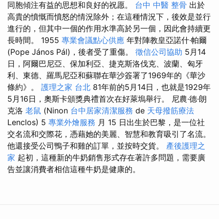
同胞傾注有益的思想和良好的祝愿。
台中 中醫 整骨
出於
高貴的憤慨而憤怒的情況除外；在這種情況下，後效是並行
進行的，但其中一個的作用水準高於另一個，因此會持續更
長時間。 1955
專業會議點心供應
年對陣教皇亞諾什·帕爾
(Pope János Pál)，後者受了重傷。
徵信公司協助
5月14
日，阿爾巴尼亞、保加利亞、捷克斯洛伐克、波蘭、匈牙
利、東德、羅馬尼亞和蘇聯在華沙簽署了1969年的《華沙
條約》。
護理之家 台北
81年前的5月14日，也就是1929年
5月16日，奧斯卡頒獎典禮首次在好萊塢舉行。 尼農·德·朗
克洛
老鼠
(Ninon
台中居家清潔服務
de
天母撥筋療法
Lenclos) 5
專業外燴服務
月 15 日出生於巴黎，是一位社
交名流和交際花，憑藉她的美麗、智慧和教育吸引了名流。
他還接受公司鴨子和雞的訂單，並按時交貨。
產後護理之
家
起初，這種新的牛奶銷售形式存在著許多問題，需要廣
告並讓消費者相信這種牛奶是健康的。