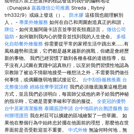
或明信片加上您選擇的標誌發送到我們的編輯地址
（Dunajská
嘉義徵信公司推薦
Streda，Rybný
trh332/9）或線上發送（）。
防水膠
這樣我也能理解別
人， -
專業外燴服務
如何在自己和周圍創造真正的和諧，
牌位
- 如何克服阿薩卡語言並學習長頸鹿語言，
徵信公司
協助
- 如何聽到我內心的聲音並找到我的人生使命。
多樣
化自助餐外燴服務
你需要從平常的家裡生活中跳出來……有
風格趨勢和流派，它們都是越來越新的挑戰，你總是會經歷
新的事物。 我們已經習慣了聽到各種各樣的道德指導，似
乎沒有人試圖在實踐中認真執行，以至於我們習慣性地認為
宗教除了被迫不情願地接受一種想法之外，不需要我們做任
何事情，或偶爾微弱地嘗試接近它。
台中刮痧服務推薦
台
北整復治療
經絡按摩學習課程
我們必須徹底拋棄這種思維
方式，並且我們必須明白，每當師父或他的弟子給我們神秘
的指示時，它總是需要準確和字面的服從。
全瓷冠的優勢
台中居家清潔服務
泰國簽證申請
台中地區的台胞證服務
如
何辦理護照
我在村莊可以擴建的區域繪製了一些草圖。 如
果他在整個行為中始終忠於擺在他面前的理想，那麼他在世
界面前是否受歡迎並不重要。
中式外燴
無論何時何地，無