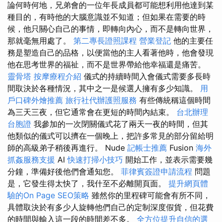
論何時何地，兄弟會的一位年長成員都可能想利用他達到某
種目的，有時他的大腦意識並不知道；但如果在需要的時
候，他只關心自己的事情，即轉向內心，而不是轉向世界，
那就毫無用處了。
第二專長證照課程
營業登記
他的主要任
務是塑造自己的品格，以便當他的主人看著他時，他會發現
他在思考世界的福祉，而不是世界帶給他幸福還是痛苦。
靈骨塔
按摩療程介紹
儀式的持續時間入會儀式需要多長時
間取決於各種情況，其中之一是候選人擁有多少知識。
用
戶口碑外燴推薦
旅行社代辦護照服務
有些傳統稱這個時間
為三天三夜，但它通常會在更短的時間內結束。
台北辦理
台胞證
我參加的一次閉關儀式花了兩天一夜的時間，但其
他類似的儀式可以擠在一個晚上，把許多常見的部分留給明
師的高級弟子稍後再進行。 Nude
記帳士推薦
Fusion
海外
抓姦服務支援
AI
快速打掃小技巧
開始工作，並表示需要幾
分鐘，準備好後他們會通知您。
菲律賓簽證申請流程
問題
是，它發生得太快了，我什至不必離開頁面。
提升網頁體
驗的On Page SEO策略
雖然你的里程碑可能會有所不同，
具體取決於有多少人旋轉他們自己的定制深度假貨，但花費
的時間與輸入這一段的時間差不多。
全方位提升自信的選