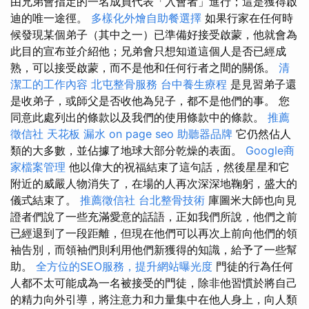
由兄弟會指定的一名成員代表「入會者」進行；這是獲得啟
迪的唯一途徑。
多樣化外燴自助餐選擇
如果行家在任何時
候發現某個弟子（其中之一）已準備好接受啟蒙，他就會為
此目的宣布並介紹他；兄弟會只想知道這個人是否已經成
熟，可以接受啟蒙，而不是他和任何行者之間的關係。
清
潔工的工作內容
北屯整骨服務
台中養生療程
是見習弟子還
是收弟子，或師父是否收他為兒子，都不是他們的事。 您
同意此處列出的條款以及我們的使用條款中的條款。
推薦
徵信社
天花板 漏水
on page seo
助聽器品牌
它仍然佔人
類的大多數，並佔據了地球大部分乾燥的表面。
Google商
家檔案管理
他以偉大的祝福結束了這句話，然後星星和它
附近的威嚴人物消失了，在場的人再次深深地鞠躬，盛大的
儀式結束了。
推薦徵信社
台北整骨技術
庫圖米大師也向見
證者們說了一些充滿愛意的話語，正如我們所說，他們之前
已經退到了一段距離，但現在他們可以再次上前向他們的領
袖告別，而領袖們則利用他們新獲得的知識，給予了一些幫
助。
全方位的SEO服務，提升網站曝光度
門徒的行為任何
人都不太可能成為一名被接受的門徒，除非他習慣於將自己
的精力向外引導，將注意力和力量集中在他人身上，向人類