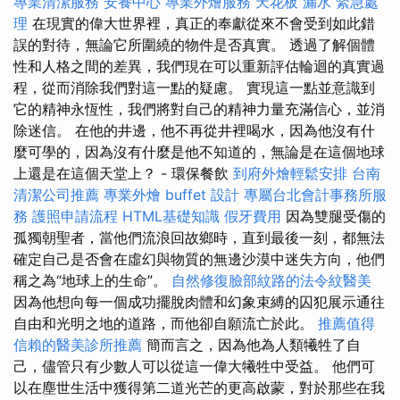
專業清潔服務
安養中心
專業外燴服務
天花板 漏水 緊急處
理
在現實的偉大世界裡，真正的奉獻從來不會受到如此錯
誤的對待，無論它所圍繞的物件是否真實。 透過了解個體
性和人格之間的差異，我們現在可以重新評估輪迴的真實過
程，從而消除我們對這一點的疑慮。 實現這一點並意識到
它的精神永恆性，我們將對自己的精神力量充滿信心，並消
除迷信。 在他的井邊，他不再從井裡喝水，因為他沒有什
麼可學的，因為沒有什麼是他不知道的，無論是在這個地球
上還是在這個天堂上？ - 環保餐飲
到府外燴輕鬆安排
台南
清潔公司推薦
專業外燴 buffet 設計
專屬台北會計事務所服
務
護照申請流程
HTML基礎知識
假牙費用
因為雙腿受傷的
孤獨朝聖者，當他們流浪回故鄉時，直到最後一刻，都無法
確定自己是否會在虛幻與物質的無邊沙漠中迷失方向，他們
稱之為“地球上的生命”。
自然修復臉部紋路的法令紋醫美
因為他想向每一個成功擺脫肉體和幻象束縛的囚犯展示通往
自由和光明之地的道路，而他卻自願流亡於此。
推薦值得
信賴的醫美診所推薦
簡而言之，因為他為人類犧牲了自
己，儘管只有少數人可以從這一偉大犧牲中受益。 他們可
以在塵世生活中獲得第二道光芒的更高啟蒙，對於那些在我