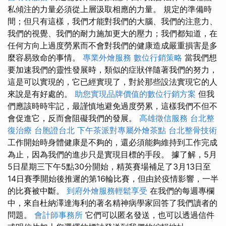
私傾注的力量必須從上層汲取相應的力量。 規定的準備時
間；但只有這樣，我們才能對我們的大腦、我們的注意力、
我們的視覺、我們的耐力施加更大的壓力；我們都知道，在
任何方向上過度勞累而不會對我們的健康造成嚴重損害是多
麼容易致命的事情。
專業外燴服務
數位行銷策略
當我們想
要加速我們的靈性發展時，類似的症狀伴隨著我們的努力，
這是可以實現的，它已經實現了，對於那些設法實現它的人
來說是有好處的。
助您實現品牌價值的數位行銷方案
但我
們應該時時牢記，最謹慎地避免過度勞累，這樣我們不但不
會促進它，反而會阻礙我們的發展。
高雄徵信服務
台北整
復治療
台胞證台北
下午茶派對專屬外燴茶點
台北整骨技術
工作開始時身體健康是不夠的，還必須能夠維持到工作完成
為止，因為我們的進步只是實現目標的手段。 據了解，5月
5日星期三下午5點30分開始，精英賽場補足了3月13日至
14日賽季開始後推遲的第16輪比賽，但由於疫情影響，一半
的比賽被中斷。
到府外燴服務輕鬆享受
在我們的每週專欄
中，來自杜納澤達海利的著名精神病學家回答了我們讀者的
問題。
會計師事務所
它們可以匿名發送，也可以透過信件