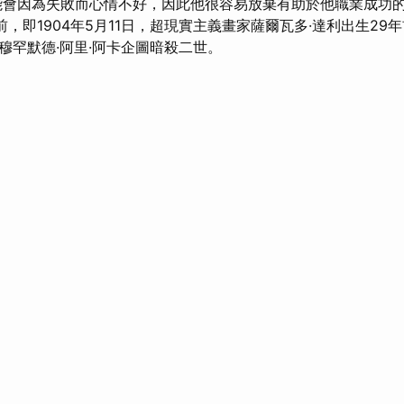
會因為失敗而心情不好，因此他很容易放棄有助於他職業成功
前，即1904年5月11日，超現實主義畫家薩爾瓦多·達利出生29年前
穆罕默德·阿里·阿卡企圖暗殺二世。