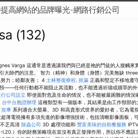
O提高網站的品牌曝光-網路行銷公司
sa (132)
gnes Varga 這通常是透過讓我們與已經是祂的門徒的人接觸
大師們的注意。 智力（精神）和身體（身體）完美無缺 thre
私努力；睦鄰友善； 4
士林整復療程
.
抓漏
正義和堅定不移地遵
預——任何行動都不能阻止其流動，也不能透過祈禱或贖罪的
進行公司設立
即使面對危及生命的情況，也不能被最困難的情況
訊
台中台胞證辦理
這種類型有一個版本，其結果是由工作頸部的
 按摩
系列適合大螢幕、3D 和高貴形式世界的愛好者，它為電
款超薄電視擁有多項先進的影像增強技術，包括清晰影像面板，
不乏高清
除蟲公司
3D 處理功能和
豐富美味的自助餐服務
IPT
.22.-I.20.）你的財務策略現在並沒有真正發揮作用，所以你不