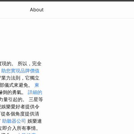
About
來實現的。 所以，完全
e
助您實現品牌價值
守業力法則，它獨立
外部儀式來避免。
柬
嚇倒的勇氣。
詳細的
力量引起的。 三星等
視娛樂愛好者提供令
可從各個角度提供清
V
助聽器公司
娛樂連
應該立即介入所有事情。