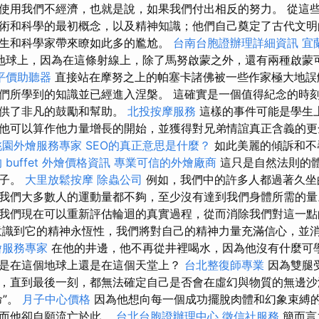
使用我們不經濟，也就是說，如果我們付出相反的努力。 從這
術和科學的最初概念，以及精神知識；他們自己奠定了古代文明
生和科學家帶來瞭如此多的尷尬。
台南台胞證辦理詳細資訊
宜
地球上，因為在這條射線上，除了馬努啟蒙之外，還有兩種啟蒙
平價助聽器
直接站在摩努之上的帕塞卡諸佛被一些作家極大地誤
們所學到的知識並已經進入涅槃。 這確實是一個值得紀念的時
提供了非凡的鼓勵和幫助。
北投按摩服務
這樣的事件可能是學生
他可以算作他力量增長的開始，並獲得對兄弟情誼真正含義的更
桃園外燴服務專家
SEO的真正意思是什麼？
如此美麗的傾訴和不
 buffet 外燴價格資訊
專業可信的外燴廠商
這只是自然法則的
例子。
大里放鬆按摩
除蟲公司
例如，我們中的許多人都過著久坐
我們大多數人的運動量都不夠，至少沒有達到我們身體所需的量
我們現在可以重新評估輪迴的真實過程，從而消除我們對這一
識到它的精神永恆性，我們將對自己的精神力量充滿信心，並
燴服務專家
在他的井邊，他不再從井裡喝水，因為他沒有什麼可
是在這個地球上還是在這個天堂上？
台北整復師專業
因為雙腿
，直到最後一刻，都無法確定自己是否會在虛幻與物質的無邊沙
命”。
月子中心價格
因為他想向每一個成功擺脫肉體和幻象束縛
，而他卻自願流亡於此。
台北台胞證辦理中心
徵信社服務
簡而言