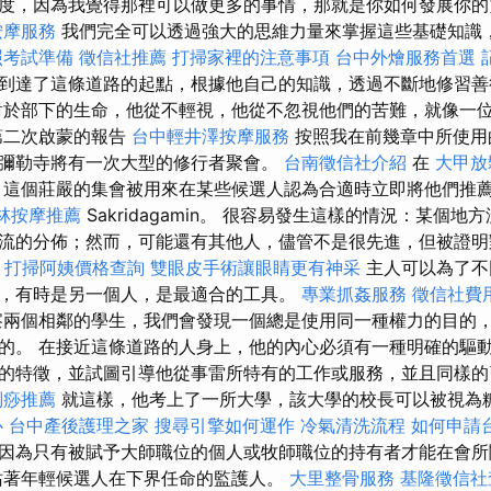
度，因為我覺得那裡可以做更多的事情，那就是你如何發展你
按摩服務
我們完全可以透過強大的思維力量來掌握這些基礎知識
照考試準備
徵信社推薦
打掃家裡的注意事項
台中外燴服務首選
到達了這條道路的起點，根據他自己的知識，透過不斷地修習善
對於部下的生命，他從不輕視，他從不忽視他們的苦難，就像一
二次啟蒙的報告
台中輕井澤按摩服務
按照我在前幾章中所使用
彌勒寺將有一次大型的修行者聚會。
台南徵信社介紹
在
大甲放
這個莊嚴的集會被用來在某些候選人認為合適時立即將他們推
林按摩推薦
Sakridagamin。 很容易發生這樣的情況：某個
流的分佈；然而，可能還有其他人，儘管不是很先進，但被證明
打掃阿姨價格查詢
雙眼皮手術讓眼睛更有神采
主人可以為了不
，有時是另一個人，是最適合的工具。
專業抓姦服務
徵信社費
兩個相鄰的學生，我們會發現一個總是使用同一種權力的目的
的。 在接近這條道路的人身上，他的內心必須有一種明確的驅
的特徵，並試圖引導他從事雷所特有的工作或服務，並且同樣的
刮痧推薦
就這樣，他考上了一所大學，該大學的校長可以被視為
心
台中產後護理之家
搜尋引擎如何運作
冷氣清洗流程
如何申請
因為只有被賦予大師職位的個人或牧師職位的持有者才能在會所
站著年輕候選人在下界任命的監護人。
大里整骨服務
基隆徵信社