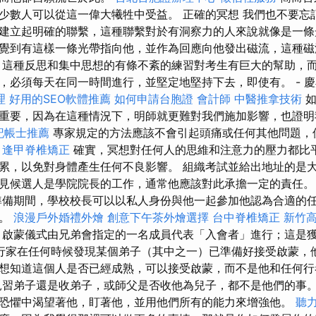
少數人可以從這一偉大犧牲中受益。 正確的冥想 我們也不要忘
建立起明確的聯繫，這種聯繫對於有洞察力的人來說就像是一條
覺到有這樣一條光帶指向他，並作為回應向他發出磁流，這種磁
 這種反思和集中思想的有條不紊的練習對考生有巨大的幫助，
，必須每天在同一時間進行，並堅定地堅持下去，即使有。 - 
理
好用的SEO軟體推薦
如何申請台胞證
會計師
中醫推拿技術
如
重要，因為在這種情況下，明師就更難對我們施加影響，也證明
記帳士推薦
專家規定的方法應該不會引起頭痛或任何其他問題，
。
逢甲脊椎矯正
確實，冥想對任何人的思維和注意力的壓力都比
累，以免對身體產生任何不良影響。 組織考試並給出地址的是
見候選人是學院院長的工作，通常他應該對此承擔一定的責任
備期間，學校校長可以以私人身份與他一起參加他認為合適的
學。
浪漫戶外婚禮外燴
創意下午茶外燴選擇
台中脊椎矯正
新竹
啟蒙儀式由兄弟會指定的一名成員代表「入會者」進行；這是
行家在任何時候發現某個弟子（其中之一）已準備好接受啟蒙，
想知道這個人是否已經成熟，可以接受啟蒙，而不是他和任何
習弟子還是收弟子，或師父是否收他為兒子，都不是他們的事。
恐懼中渴望著他，盯著他，並用他們所有的能力來增強他。
聽