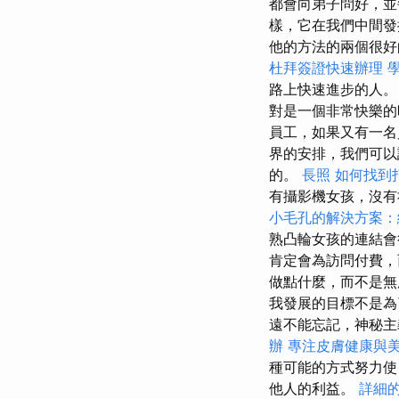
都會向弟子問好，並
樣，它在我們中間
他的方法的兩個很好
杜拜簽證快速辦理
路上快速進步的人。
對是一個非常快樂的
員工，如果又有一名
界的安排，我們可以
的。
長照
如何找到
有攝影機女孩，沒有
小毛孔的解決方案：
熟凸輪女孩的連結
肯定會為訪問付費，
做點什麼，而不是
我發展的目標不是為
遠不能忘記，神秘
辦
專注皮膚健康與
種可能的方式努力使
他人的利益。
詳細的