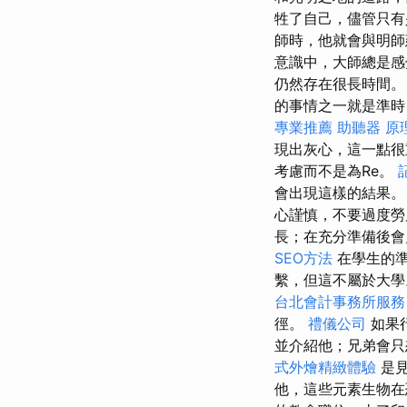
牲了自己，儘管只有
師時，他就會與明師
意識中，大師總是感
仍然存在很長時間。
的事情之一就是準時
專業推薦
助聽器 原
現出灰心，這一點很
考慮而不是為Re。
會出現這樣的結果
心謹慎，不要過度勞
長；在充分準備後會
SEO方法
在學生的準
繫，但這不屬於大
台北會計事務所服務
徑。
禮儀公司
如果
並介紹他；兄弟會只
式外燴精緻體驗
是見
他，這些元素生物在