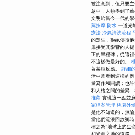
被注意到，但只要主
意中，人類學到了藝
文明給當今一代的學
薦按摩
防水
一道光
療法
冷氣清洗流程
的眾生，拒絕傳授他
扉接受其影響的人
正的里程碑，從這裡
不這樣做是好的。
著某種反應。
詳細的
活中常看到這樣的
量寫作和閱讀；也許
和人格之間的差異，
推薦
實現這一點並意
家檔案管理
桃園外
是他不知道的，無論
當他們流浪回故鄉時
稱之為“地球上的生
和光明之地的道路