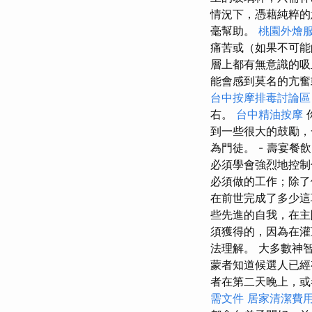
情況下，憑藉純粹的
毫幫助。
桃園外燴
痛苦或（如果不可能
層上都有無意識的吸
能會感到莫名的亢奮
台中按摩排毒討論
右。
台中精油按摩
到一些很大的鼓勵，
為門徒。 - 壽宴餐
必須學會強烈地控制
必須做的工作；除了
在前世完成了多少
些先進的自我，在主
須獲得的，因為在灌
法理解。 大多數神
蒙者知道候選人已經
者在第二天晚上，或
需文件
居家清潔費