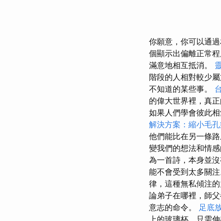
你願意，你可以通過
個顯示出偏離正常
滿意地相互抵消。
階段的人相對較少
不知道的某些事。
的偉大世界裡，真正
如果人們學會彼此相
解決方案：縮小毛孔
他們能比在另一條
變我們的想法和情
為一首詩，本身並
能不會受到太多關
律，這種無私傾注的
論弟子在哪裡，師
意志的命令。
足底
上的玻璃杯，只需