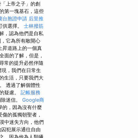
些「上帝之子」的創
的第一塊基石，這些
蘭台胞證申請
后里推
可供選擇。
士林撥筋
解，認為他們是自私
刻，它為所有敞開心
上昇道路上的一個真
全面的了解，但是，
尋常的提升必然伴隨
體現，我們在日常生
的生活，只要我們大
。 透過了解個體性
點的疑慮。
記帳服務
消除迷信。
Google商
學的，因為沒有什麼
受傷的孤獨朝聖者，
漠中迷失方向，他們
的囚犯展示通往自由
之，因為他為人類犧