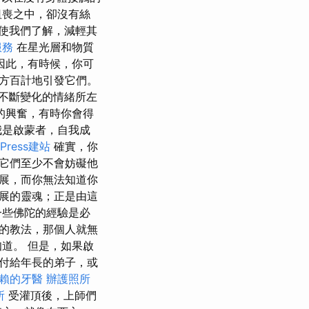
沮喪之中，卻沒有絲
使我們了解，減輕其
服務
在星光層和物質
因此，有時候，你可
方百計地引發它們。
不斷變化的情緒所左
的興奮，有時你會得
我是啟蒙者，自我成
Press建站
確實，你
它們至少不會妨礙他
展，而你無法知道你
展的靈魂；正是由這
一些佛陀的經驗是必
的教法，那個人就無
道。 但是，如果啟
付給年長的弟子，或
賴的牙醫
辦護照所
所
受灌頂後，上師們