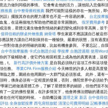
意志力做到同樣的事情。 它會奪走他的活力，讓他陷入悲傷和
服務推薦
台中整骨療程推薦
我們可能對這樣的存在一無所知，即
的話）擺脫其存在的壓力通常也不是一件容易的事。
台北按摩
血鬼，在這兩個地方幫助他們都是非常困難的。
假牙費用參考
或沮喪，星體元素生物會對情緒的劇烈變化感到非常高興，並千
區
值得信賴的辦桌外燴推薦
納骨塔
學生家庭不應該讓自己被這些
你應該努力讓自己時刻保持在一種愉快、嚴肅的狀態，沒有過度
一些對你進步的明確的鼓勵，比如有機會參與。 不要忘記，自
飲
台中市按摩服務
卡式台胞證介紹
學按摩
台胞證過期
使用Word
你的下級輔助者，使它們在相當程度上成為他的真實表達，這樣
他，t。
新竹高評價外燴方案
是自我必須執行這項工作和這項發
這項任務。
專業CPA Firm服務介紹
今天轉世的許多人都是高度發
降臨之際，圍繞在他周圍的一大群門徒必須形成。 此外，還有
頂時，佛身必須有一定程度的發展，否則，佛陀世界中必須給予
智學家已經做過星體工作，了解了星體世界的細節，但他們並不知
有了一定的佛性發展，在許多情況下，他會將佛法體驗的通道託
者在任何可能的時候。 - 自助餐設備
護理之家 新店
台中值得信
用評估
全身放鬆按摩
西屯肩頸放鬆
清潔公司費用明細
記帳事務