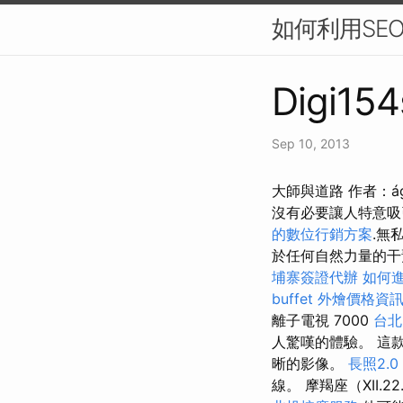
如何利用SE
Digi154
Sep 10, 2013
大師與道路 作者：á
沒有必要讓人特意吸引
的數位行銷方案
.無
於任何自然力量的干
埔寨簽證代辦
如何
buffet 外燴價格資
離子電視 7000
台北
人驚嘆的體驗。 這
晰的影像。
長照2.0
線。 摩羯座（XII