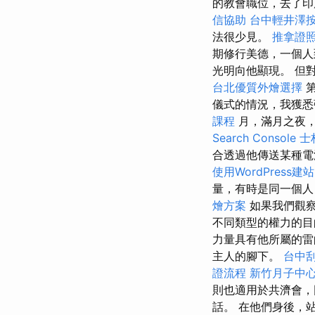
的教會職位，去了印
信協助
台中輕井澤
法很少見。
推拿證
期修行美德，一個人
光明向他顯現。 但
台北優質外燴選擇
第
儀式的情況，我獲悉
課程
月，滿月之夜，
Search Console
士
合透過他傳送某種電
使用WordPress建站
量，有時是同一個人
燴方案
如果我們觀察
不同類型的權力的目
力量具有他所屬的雷
主人的腳下。
台中
證流程
新竹月子中
則也適用於共濟會，
話。 在他們身後，