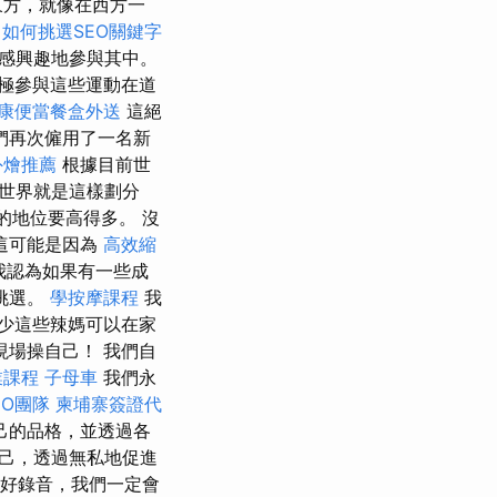
東方，就像在西方一
如何挑選SEO關鍵字
感興趣地參與其中。
極參與這些運動在道
康便當餐盒外送
這絕
們再次僱用了一名新
外燴推薦
根據目前世
世界就是這樣劃分
的地位要高得多。 沒
這可能是因為
高效縮
我認為如果有一些成
挑選。
學按摩課程
我
少這些辣媽可以在家
場操自己！ 我們自
業課程
子母車
我們永
EO團隊
柬埔寨簽證代
己的品格，並透過各
己，透過無私地促進
好錄音，我們一定會