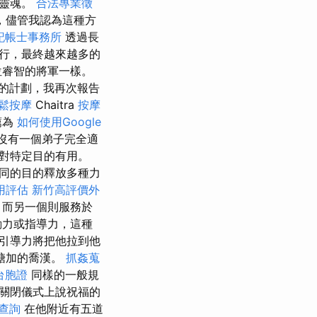
的靈魂。
合法專業徵
，儘管我認為這種方
記帳士事務所
透過長
行，最終越來越多的
位睿智的將軍一樣。
的計劃，我再次報告
鬆按摩
Chaitra
按摩
薦為
如何使用Google
地方沒有一個弟子完全適
對特定目的有用。
同的目的釋放多種力
用評估
新竹高評價外
，而另一個則服務於
動力或指導力，這種
引導力將把他拉到他
糖加的喬漢。
抓姦蒐
台胞證
同樣的一般規
關閉儀式上說祝福的
查詢
在他附近有五道