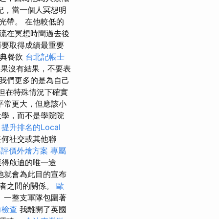
記，當一個人冥想明
光帶。 在他較低的
流在冥想時間過去後
而要取得成績最重要
慶典餐飲
台北記帳士
果沒有結果，不要表
我們更多的是為自己
但在特殊情況下確實
平常更大，但應該小
大學，而不是學院院
。
提升排名的Local
任何社交或其他聯
高評價外燴方案
專屬
獲得啟迪的唯一途
他就會為此目的宣布
行者之間的關係。
歐
 一整支軍隊包圍著
力檢查
我離開了英國