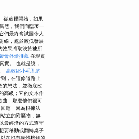
從這裡開始，如果
當然，我們面臨著一
它們最終會試圖令人
射線，處於較低發展
的效果將取決於祂所
聚會外燴推薦
在現實
真實。 也就是說，
們。
高效縮小毛孔的
看到，在這條道路上
確的想法，並徹底改
的高級；它的文本作
歌曲，那麼他們很可
回應，因為根據法
個站立的附屬物，無
以最經濟的方式遵守
想要移動或翻轉桌子
以在沒有身體接觸的