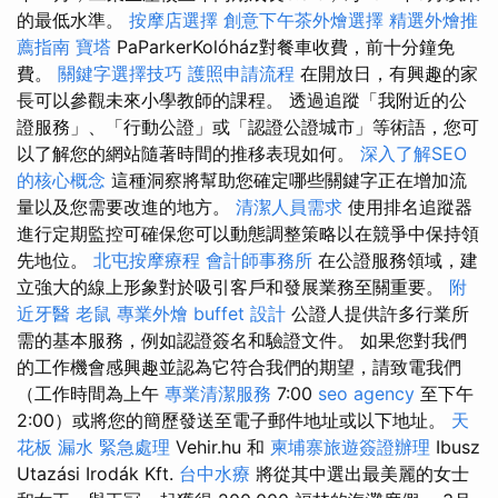
的最低水準。
按摩店選擇
創意下午茶外燴選擇
精選外燴推
薦指南
寶塔
PaParkerKolóház對餐車收費，前十分鐘免
費。
關鍵字選擇技巧
護照申請流程
在開放日，有興趣的家
長可以參觀未來小學教師的課程。 透過追蹤「我附近的公
證服務」、「行動公證」或「認證公證城市」等術語，您可
以了解您的網站隨著時間的推移表現如何。
深入了解SEO
的核心概念
這種洞察將幫助您確定哪些關鍵字正在增加流
量以及您需要改進的地方。
清潔人員需求
使用排名追蹤器
進行定期監控可確保您可以動態調整策略以在競爭中保持領
先地位。
北屯按摩療程
會計師事務所
在公證服務領域，建
立強大的線上形象對於吸引客戶和發展業務至關重要。
附
近牙醫
老鼠
專業外燴 buffet 設計
公證人提供許多行業所
需的基本服務，例如認證簽名和驗證文件。 如果您對我們
的工作機會感興趣並認為它符合我們的期望，請致電我們
（工作時間為上午
專業清潔服務
7:00
seo agency
至下午
2:00）或將您的簡歷發送至電子郵件地址或以下地址。
天
花板 漏水 緊急處理
Vehir.hu 和
柬埔寨旅遊簽證辦理
Ibusz
Utazási Irodák Kft.
台中水療
將從其中選出最美麗的女士