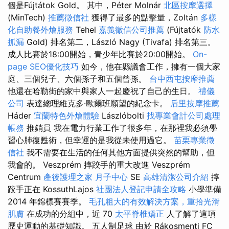
個是Fújtátok Gold。 其中，Péter Molnár
北區按摩選擇
(MinTech)
推薦徵信社
獲得了最多的點擊量，Zoltán
多樣
化自助餐外燴服務
Tehel
嘉義徵信公司推薦
(Fújtatók
防水
抓漏
Gold) 排名第二，László Nagy (Tivafa) 排名第三。
成人比賽於18:00開始，青少年比賽於20:00開始。
On-
page SEO優化技巧
如今，他在縣議會工作，擁有一個大家
庭、三個兒子、六個孫子和五個曾孫。
台中西屯按摩推薦
他還在哈勒街的家中與家人一起慶祝了自己的生日。
禮儀
公司
表達總理維克多·歐爾班願望的紀念卡。
后里按摩推薦
Háder
宜蘭特色外燴體驗
Lászlóbolti
找專業會計公司處理
帳務
推銷員 我在電力行業工作了很多年，在那裡我必須學
習心肺復甦術，但幸運的是我從未使用過它。
苗栗專業徵
信社
我不需要在生活的任何其他方面提供突然的幫助，但
我會的。 Veszprém 摔跤手的重大改進 Veszprém
Centrum
產後護理之家 月子中心
SE
高雄清潔公司介紹
摔
跤手正在 KossuthLajos
社團法人登記申請全攻略
小學準備
2014 年錦標賽賽季。
毛孔粗大的有效解決方案，重拾光滑
肌膚
在成功的分組中，近 70
太平脊椎矯正
人了解了這項
歷史運動的基礎知識。 五人制足球 由於 Rákosmenti FC