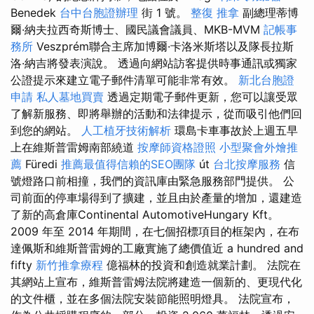
Benedek
台中台胞證辦理
街 1 號。
整復 推拿
副總理蒂博
爾·納夫拉西奇斯博士、國民議會議員、MKB-MVM
記帳事
務所
Veszprém聯合主席加博爾·卡洛米斯塔以及隊長拉斯
洛·納吉將發表演說。 透過向網站訪客提供時事通訊或獨家
公證提示來建立電子郵件清單可能非常有效。
新北台胞證
申請
私人墓地買賣
透過定期電子郵件更新，您可以讓受眾
了解新服務、即將舉辦的活動和法律提示，從而吸引他們回
到您的網站。
人工植牙技術解析
環島卡車事故於上週五早
上在維斯普雷姆南部繞道
按摩師資格證照
小型聚會外燴推
薦
Füredi
推薦最值得信賴的SEO團隊
út
台北按摩服務
信
號燈路口前相撞，我們的資訊庫由緊急服務部門提供。 公
司前面的停車場得到了擴建，並且由於產量的增加，還建造
了新的高倉庫Continental AutomotiveHungary Kft。
2009 年至 2014 年期間，在七個招標項目的框架內，在布
達佩斯和維斯普雷姆的工廠實施了總價值近 a hundred and
fifty
新竹推拿療程
億福林的投資和創造就業計劃。 法院在
其網站上宣布，維斯普雷姆法院將建造一個新的、更現代化
的文件櫃，並在多個法院安裝節能照明燈具。 法院宣布，