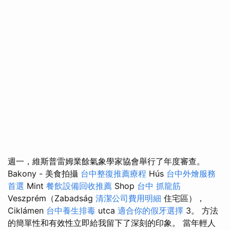
週一，維斯普雷姆業餘氣象學家協會舉行了年度審查。
Bakony - 美食拍攝
台中整復推薦療程
Hús
台中外燴服務
首選
Mint
餐飲設備回收推薦
Shop
台中 抓龍筋
Veszprém（Zabadság
清潔公司費用明細
住宅區），
Ciklámen
台中養生排毒
utca
適合你的假牙選擇
3。 方法
的簡單性和有效性立即給我留下了深刻的印象。 當年輕人