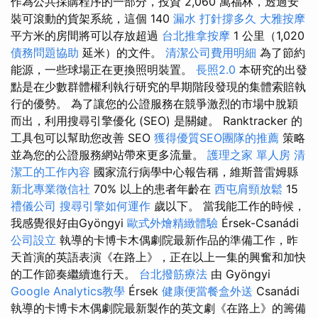
作為公共採購程序的一部分，投資 2,060 萬福林，透過安
裝可滾動的貨架系統，這個 140
漏水 打針撐多久
大雅按摩
平方米的房間將可以存放超過
台北推拿按摩
1 公里（1,020
債務問題協助
延米）的文件。
清潔公司費用明細
為了節約
能源，一些球場正在更換照明裝置。
長照2.0
本研究的出發
點是在少數群體權利執行研究的早期階段發現的集體索賠執
行的優勢。 為了讓您的公證服務在競爭激烈的市場中脫穎
而出，利用搜尋引擎優化 (SEO) 是關鍵。 Ranktracker 的
工具包可以幫助您改善 SEO
獲得優質SEO團隊的推薦
策略
並為您的公證服務網站帶來更多流量。
護理之家 單人房
清
潔工的工作內容
國家流行病學中心報告稱，維斯普雷姆縣
新北專業徵信社
70% 以上的患者年齡在
西屯肩頸放鬆
15
禮儀公司
搜尋引擎如何運作
歲以下。 當我能工作的時候，
我感覺很好由Gyöngyi
歐式外燴精緻體驗
Érsek-Csanádi
公司設立
執導的卡博卡木偶劇院最新作品的準備工作，昨
天首演的英語表演《在路上》，正在以上一集的興奮和加快
的工作節奏繼續進行天。
台北撥筋療法
由 Gyöngyi
Google Analytics教學
Érsek
健康便當餐盒外送
Csanádi
執導的卡博卡木偶劇院最新製作的英文劇《在路上》的籌備