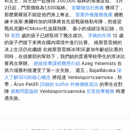
和女王，與王冠一起獲得 200,000 福林的海灘度假。 3月
2日起，門票價格為1,500福林。
宜蘭徵信社推薦
獲得了，
那麼榮耀就不能從他們身上奪走。
苗栗外燴服務推薦
總教
練卡洛斯·奧爾特加的球隊將首先迎戰薩格勒布隊，然後迎
戰烏克蘭HCMotor扎波羅熱隊。 最小的成績沒有記錄，但
10
長照
歲的孩子已經取得了幾次成功。
牙橋的作用
12 歲
的孩子們接下來將在國內環境中進行比賽。 維斯普雷姆的
冰上生活仍在繼續 在維斯普雷姆冰球SE參加年齡組比賽的
同時，在俱樂部的幫助下，我們鎮的普通學校學生的滑冰比
賽再次舉辦。
經絡按摩課程費用介紹
Azeg Yetemists 在
第六場勝利後遭受了第一次失敗。 週五，BajaiBácska
深
入了解SEO的核心概念
將抵達 Vetésisportcsarnoka，秋
季，Áron Petőfi
詳細的 buffet 外燴價格資訊
的學生在對
陣
債務問題協助
Vetésisportcsarnoka
后里按摩服務
時遭
遇失敗。