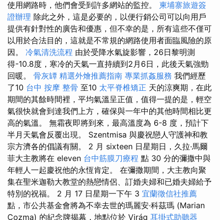
使用網路時，他們會受到許多網站的監控。
柬埔寨旅遊簽
證辦理
除此之外，這是必要的，以便行銷公司可以向用戶
提供有針對性的廣告和優惠，但不幸的是，所有這些不僅可
以用於合法目的，這就是不常規的網路使用者面臨風險的原
因。
冷氣清洗流程
由於受降水氣旋影響，26日黎明測
得-10.8度，寒冷的天氣一直持續到2月6日，此後天氣強勁
回暖。
骨灰罈
精選外燴推薦指南
專業抓姦服務
我們經歷
了10
台中 按摩 整骨
至10
太平脊椎矯正
天的涼爽期，在此
期間的其餘時間裡，平均氣溫呈正值，值得一提的是，輕空
氣很快就會到達我們上方，確保與一年中的其他時間相比更
高的氣溫。 無霜夜即將到來，最高溫度為 6-8 度，預計下
半月天氣會反覆出現。 Szentmisa 與慶祝戀人守護神和教
宗方濟各的倡議有關。 2 月 sixteen 日星期日，久拉·馬爾
菲大主教將在 eleven
台中筋膜刀療程
點 30 分的彌撒中與
年輕人一起慶祝他的永恆肯定。 在彌撒期間，大主教向聚
集在聖米迦勒大教堂的熱戀情侶、訂婚夫婦和已婚夫婦給予
特別的祝福。 2 月 17 日星期一下午 3
宜蘭徵信社推薦
點，市公共基金會將為不幸去世的瑪麗安·科茲瑪 (Marian
Cozma) 的紀念牌揭幕，地點位於 Virág
耳掛式助聽器