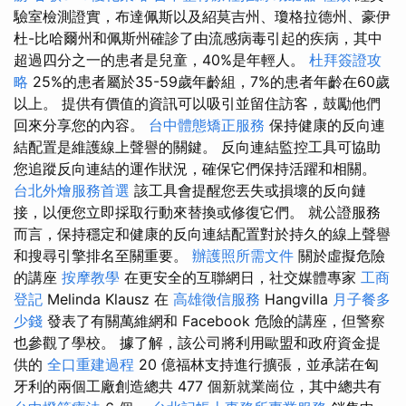
驗室檢測證實，布達佩斯以及紹莫吉州、瓊格拉德州、豪伊
杜-比哈爾州和佩斯州確診了由流感病毒引起的疾病，其中
超過四分之一的患者是兒童，40%是年輕人。
杜拜簽證攻
略
25%的患者屬於35​​-59歲年齡組，7%的患者年齡在60歲
以上。 提供有價值的資訊可以吸引並留住訪客，鼓勵他們
回來分享您的內容。
台中體態矯正服務
保持健康的反向連
結配置是維護線上聲譽的關鍵。 反向連結監控工具可協助
您追蹤反向連結的運作狀況，確保它們保持活躍和相關。
台北外燴服務首選
該工具會提醒您丟失或損壞的反向鏈
接，以便您立即採取行動來替換或修復它們。 就公證服務
而言，保持穩定和健康的反向連結配置對於持久的線上聲譽
和搜尋引擎排名至關重要。
辦護照所需文件
關於虛擬危險
的講座
按摩教學
在更安全的互聯網日，社交媒體專家
工商
登記
Melinda Klausz 在
高雄徵信服務
Hangvilla
月子餐多
少錢
發表了有關萬維網和 Facebook 危險的講座，但警察
也參觀了學校。 據了解，該公司將利用歐盟和政府資金提
供的
全口重建過程
20 億福林支持進行擴張，並承諾在匈
牙利的兩個工廠創造總共 477 個新就業崗位，其中總共有