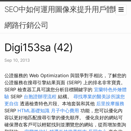
SEO中如何運用圖像來提升用戶體驗-
網路行銷公司
Digi153sa (42)
Sep 10, 2013
公證服務的 Web Optimization 與競爭對手相比，了解您的
公證服務在搜尋引擎結果頁面 (SERP) 上的排名非常寶貴。
SERP 檢查器工具可讓您分析目標關鍵字的
宜蘭特色外燴體
驗
SERP
台胞證辦理流程
結構。
尋找專業的醫美診所讓您
更自信
透過檢查特色片段、本地套裝和其他
后里按摩服務
SERP
HTML基礎知識
月子中心費用
功能，您可以優化內
容以更好地匹配搜尋引擎的優先順序。 優化良好的網站可
確保潛在客戶可以輕鬆找到並瀏覽您的網站，從而增加查詢