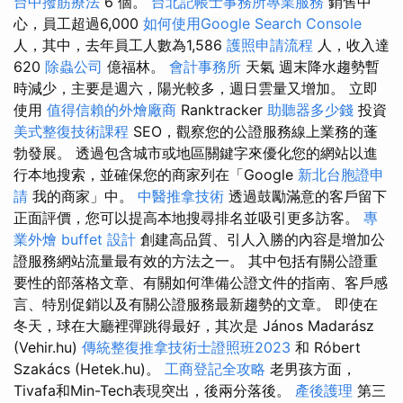
台中撥筋療法
6 個。
台北記帳士事務所專業服務
銷售中
心，員工超過6,000
如何使用Google Search Console
人，其中，去年員工人數為1,586
護照申請流程
人，收入達
620
除蟲公司
億福林。
會計事務所
天氣 週末降水趨勢暫
時減少，主要是週六，陽光較多，週日雲量又增加。 立即
使用
值得信賴的外燴廠商
Ranktracker
助聽器多少錢
投資
美式整復技術課程
SEO，觀察您的公證服務線上業務的蓬
勃發展。 透過包含城市或地區關鍵字來優化您的網站以進
行本地搜索，並確保您的商家列在「Google
新北台胞證申
請
我的商家」中。
中醫推拿技術
透過鼓勵滿意的客戶留下
正面評價，您可以提高本地搜尋排名並吸引更多訪客。
專
業外燴 buffet 設計
創建高品質、引人入勝的內容是增加公
證服務網站流量最有效的方法之一。 其中包括有關公證重
要性的部落格文章、有關如何準備公證文件的指南、客戶感
言、特別促銷以及有關公證服務最新趨勢的文章。 即使在
冬天，球在大廳裡彈跳得最好，其次是 János Madarász
(Vehir.hu)
傳統整復推拿技術士證照班2023
和 Róbert
Szakács (Hetek.hu)。
工商登記全攻略
老男孩方面，
Tivafa和Min-Tech表現突出，後兩分落後。
產後護理
第三