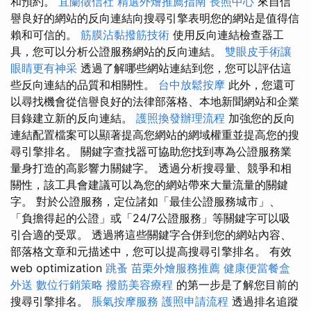
和預約。
宜蘭徵信社
精選外燴推薦指南
長照中心
來自信
譽良好的網站的反向連結向搜尋引擎表明您的網站是值得信
賴和可信的。
筋膜沾黏撥筋技術
使用反向連結檢查器工
具，您可以分析公證服務網站的反向連結。
雙眼皮手術讓
眼睛更有神采
透過了解哪些網站連結到您，您可以評估這
些反向連結的品質和相關性。
台中放鬆按摩
此外，您還可
以尋找機會從信譽良好的法律部落格、本地新聞網站和企業
目錄建立新的反向連結。
護照換發辦理流程
加強您的反向
連結配置檔案可以顯著提高您網站的網域權重並提高您的搜
尋引擎排名。 關鍵字查找器可協助您找到專為公證服務業
量身打造的高影響力關鍵字。 透過分析搜尋量、競爭和相
關性，該工具會建議可以為您的網站帶來大量流量的關鍵
字。 對於公證服務，定位諸如「最佳公證服務城市」、
「負擔得起的公證」或「24/7公證服務」等關鍵字可以吸
引合適的受眾。 透過將這些關鍵字合併到您的網站內容、
部落格文章和元描述中，您可以提高搜尋引擎排名。 有效
web optimization
跳蚤
苗栗外燴服務推薦
健康便當餐盒
外送
數位行銷策略
撥筋美容療程
的第一步是了解您目前的
搜尋引擎排名。
脹氣按摩服務
護照申請流程
透過排名追蹤