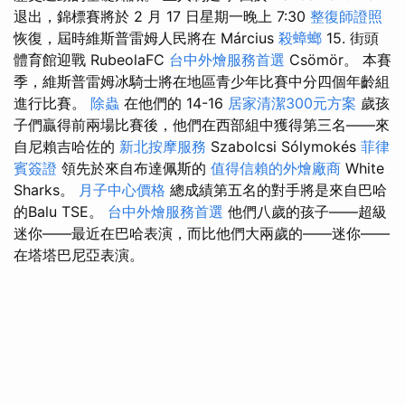
退出，錦標賽將於 2 月 17 日星期一晚上 7:30
整復師證照
恢復，屆時維斯普雷姆人民將在 Március
殺蟑螂
15. 街頭
體育館迎戰 RubeolaFC
台中外燴服務首選
Csömör。 本賽
季，維斯普雷姆冰騎士將在地區青少年比賽中分四個年齡組
進行比賽。
除蟲
在他們的 14-16
居家清潔300元方案
歲孩
子們贏得前兩場比賽後，他們在西部組中獲得第三名——來
自尼賴吉哈佐的
新北按摩服務
Szabolcsi Sólymokés
菲律
賓簽證
領先於來自布達佩斯的
值得信賴的外燴廠商
White
Sharks。
月子中心價格
總成績第五名的對手將是來自巴哈
的Balu TSE。
台中外燴服務首選
他們八歲的孩子——超級
迷你——最近在巴哈表演，而比他們大兩歲的——迷你——
在塔塔巴尼亞表演。