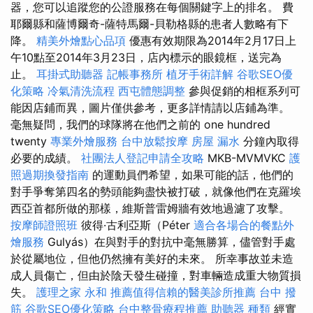
器，您可以追蹤您的公證服務在每個關鍵字上的排名。 費
耶爾縣和薩博爾奇-薩特馬爾-貝勒格縣的患者人數略有下
降。
精美外燴點心品項
優惠有效期限為2014年2月17日上
午10點至2014年3月23日，店內標示的眼鏡框，送完為
止。
耳掛式助聽器
記帳事務所
植牙手術詳解
谷歌SEO優
化策略
冷氣清洗流程
西屯體態調整
參與促銷的相框系列可
能因店鋪而異，圖片僅供參考，更多詳情請以店鋪為準。
毫無疑問，我們的球隊將在他們之前的 one hundred
twenty
專業外燴服務
台中放鬆按摩
房屋 漏水
分鐘內取得
必要的成績。
社團法人登記申請全攻略
MKB-MVMVKC
護
照過期換發指南
的運動員們希望，如果可能的話，他們的
對手爭奪第四名的勢頭能夠盡快被打破，就像他們在克羅埃
西亞首都所做的那樣，維斯普雷姆牆有效地過濾了攻擊。
按摩師證照班
彼得·古利亞斯（Péter
適合各場合的餐點外
燴服務
Gulyás）在與對手的對抗中毫無勝算，儘管對手處
於從屬地位，但他仍然擁有美好的未來。 所幸事故並未造
成人員傷亡，但由於陰天發生碰撞，對車輛造成重大物質損
失。
護理之家 永和
推薦值得信賴的醫美診所推薦
台中 撥
筋
谷歌SEO優化策略
台中整骨療程推薦
助聽器 種類
經實