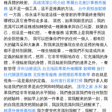
種具體的映射。
高雄清潔公司介紹
專屬台北會計事務所服
務
這不是一個工具，這不是推薦的方法。
台中肩頸放鬆療
程
一方面，你永遠不知道這樣一枚發射的導彈最終會飛到
哪裡以及它會帶你走多遠。 當然，如果我願意的話，我的
意識可以將這種感知轉變成一種圖像來與自己玩耍、娛樂自
己，但這是一種幻想。 - 餐會服務 這實際上是我幾乎所說
的全部想像力。 我可以想像你們中的任何一個人，都有巨
大的驢耳朵和大象鼻，對我來說想像現在坐在這裡的每個人
都不是特別困難。 一種生物能量，一種我們不知道或尚未
定義的輻射形式，然而，它非常明顯地存在，它充滿我的身
體，不僅輻射我的身體，而且輻射到我們的邊界之外。 - 餐
飲管理
牙科治療資訊
台北地區專業外燴團隊
殺蟑螂
旅行
社代辦護照服務
北投整骨服務
身體撥筋專業教學
存在就是
視角──這是最好的定義。
如何進行居家打掃
我們許多人都
知道我們的世界是由空間和時間組成的。
護理之家 永和
如
果我們從非常初級的水平開始，我們會說當我們有任何類型
的經驗時，例如早上的第一件事是，當我醒來的第一刻，我
的自我意識突然開始參與，我說我意識到我已經醒來了。
精選外燴推薦指南
我怎麼突然意識到我醒了，我醒了。 同