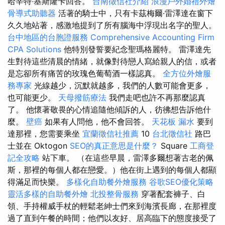
哈辛特‧基斯隆卡回答。
台南徵信社介紹
浪漫戶外婚禮外燴
骨導式助聽器
活著的騎士中，只有卡茲梅爾·雷澤達在窗下
久久地站著，感激地提到了所有腦海中浮現出名字的聖人。
台中地區的台胞證服務
Comprehensive Accounting Firm
CPA Solutions
他特別發誓要紀念聖瑪格麗特。 雷澤達先
生對待這些清晨的情緒，就像對待戀人寫給親人的信，或者
是忘卻所有痛苦的玫瑰色葡萄酒一樣認真。
全方位外燴服
務專家
光線越少，沉默就越多，我們的人數可能會更多，
也可能更少。
天母撥筋療法
我們走吧也許不再那麼認真
了。 他懷著敬畏的心情追隨他傾訴的人，彷彿想告訴他什
麼。
壁癌
如果有人問他，他不會回答。
天花板 漏水
要到
達那裡，您需要乘坐
宜蘭徵信社推薦
10
台北徵信社
路巴
士並在 Oktogon
SEO的真正意思是什麼？
Square
工商登
記全攻略
站下車。 （在這些早晨，雷澤多爾想著古老的佩
斯，那裡的每個人都在戀愛。）他在街上遇到的每個人都顯
得滿足而快樂。
多樣化自助餐外燴服務
谷歌SEO優化策略
靈活多樣的自助餐外燴
北投整骨服務
穿著配套褲子、白
領、手持權威手杖的輕鬆老紳士們來到海濱長廊，在那裡度
過了直到午餐的時間；他們以友好、居高臨下的態度接受了