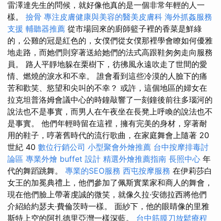
雷澤達先生的問候，就好像他真的是一個非常年輕的人一
樣。
撿骨
專注皮膚健康與美容的醫美皮膚科
海外抓姦服務
支援
輔聽器推薦
從市場回來的廚師籃子裡的香菜是鮮綠
的，公雞的冠是紅色的，女僕們從女僕那裡學會瞭如何優雅
地走路，而她們則穿著送給她們的法式高跟鞋匆匆走向服務
員。 路人平靜地躲在栗樹下，彷彿風永遠吹走了世間的愛
情、燃燒的淚水和不幸。 誰會看到這些冷漠的人臉下的痛
苦和歡笑、慾望和尖叫的不幸？ 或許，這個地區的婦女在
拉克坦普洛姆會議中心的時鐘敲響了一刻鐘後前往多瑙河的
說法也不是事實，而男人在午夜坐在長凳上呼喚的說法也不
是事實。 他們年輕時留在這裡，擁有完美的身材，穿著耐
用的鞋子，哼著舊時代的流行歌曲，在家庭舞會上隨著 20
世紀 40
數位行銷公司
小型聚會外燴推薦
台中按摩排毒討
論區
專業外燴 buffet 設計
精選外燴推薦指南
長照中心
年
代的舞蹈跳舞。
專業的SEO服務
西屯按摩服務
在伊莉莎白
女王的加冕典禮上，他們參加了佩斯實業家和商人的舞會，
現在他們臉上帶著虔誠的微笑，就像久拉·安德拉西將他們
介紹給約瑟夫·費倫茨時一樣。 面紗下，他的眼睛像的里雅
斯特上空的阿扎德里亞灣一樣深藍。
台中筋膜刀放鬆療程