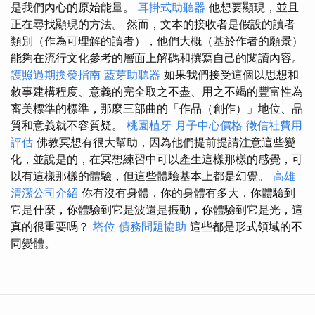
是我們內心的原始能量。
耳掛式助聽器
他想要顯現，並且
正在尋找顯現的方法。 然而，文本的接收者是假設的讀者
類別（作為可理解的讀者），他們大概（基於作者的願景）
能夠在流行文化參考的層面上解碼和撰寫自己的閱讀內容。
護照過期換發指南
藍芽助聽器
如果我們接受這個以思想和
敘事建構程度、意義的完全取之不盡、用之不竭的豐富性為
審美標準的標準，那麼三部曲的「作品（創作）」地位、品
質和意義就不容質疑。
桃園植牙
月子中心價格
徵信社費用
評估
佛教冥想有很大幫助，因為他們提前提請注意這些變
化，並說是的，在冥想練習中可以產生這樣那樣的感覺，可
以有這樣那樣的體驗，但這些體驗基本上都是幻覺。
高雄
清潔公司介紹
你有沒有身體，你的身體有多大，你體驗到
它是什麼，你體驗到它是波還是振動，你體驗到它是光，這
真的很重要嗎？
塔位
債務問題協助
這些都是形式領域的不
同變體。