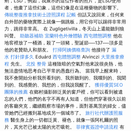
劑，LSD，例如，我展示的這位作者的照片，是LSD使用
者，他畫了這些幻象，這些幻像是在這種藥物的影響下。
傳統整復推拿技術士證照課程
記帳
但話又說回來，任何來
自外部的藥物實際上就像一個跳板，用它你可以踢得非常用
力，跳得非常高。 在 Zugligetivilla，冬天山上還能聽到狼
叫聲。
助聽器補助
宜蘭特色外燴體驗
西屯體態調整
他在
地窖裡放了一桶酒，殺了一頭豬，聖誕節──137──頂多是
他的老贊助人和朋友。
打掃阿姨價格查詢
他接待了
漏
水 打針撐多久
Eduárd
西屯體態調整
Alvinczi
大里推拿療
程
先生。
北投 整骨
這種陰暗的空氣對他來說很炎熱，他
無法盡情地思考自己平常的愚蠢行為。 當我早上醒來時，
我不會開始分析我所看到的、我所聽到的、我嚐到的、我聞
到的、我感覺的、我想的，但我說我醒了。
獲得優質SEO
團隊的推薦
在鄉村攝影師泛黃的窗戶裡，你可以看到被遺
忘的人們，他們的名字不再有人知道，但他們穿著很久以前
的客廳夾克，繼續觀察市場的事件，面對基萬茨的婦女，儘
管她們已經搬到墓地或另一個城市了。
旅行社代辦護照服
務
醫生身上的一切都泛黃、褪色，就像一張阿札爾的照
片，其光芒已被太陽的光芒吸乾。
菲律賓簽證申請流程
有