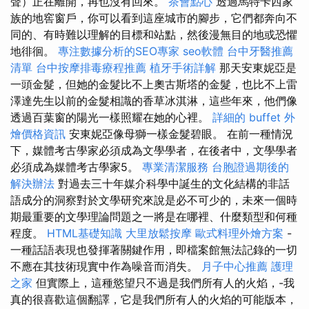
聲）正在離開，再也沒有回來。
茶會點心
透過馬特卡西家
族的地窖窗戶，你可以看到這座城市的腳步，它們都奔向不
同的、有時難以理解的目標和站點，然後漫無目的地或恐懼
地徘徊。
專注數據分析的SEO專家
seo軟體
台中牙醫推薦
清單
台中按摩排毒療程推薦
植牙手術詳解
那天安東妮亞是
一頭金髮，但她的金髮比不上奧古斯塔的金髮，也比不上雷
澤達先生以前的金髮相識的香草冰淇淋，這些年來，他們像
透過百葉窗的陽光一樣照耀在她的心裡。
詳細的 buffet 外
燴價格資訊
安東妮亞像母獅一樣金髮碧眼。 在前一種情況
下，媒體考古學家必須成為文學學者，在後者中，文學學者
必須成為媒體考古學家5。
專業清潔服務
台胞證過期後的
解決辦法
對過去三十年媒介科學中誕生的文化結構的非話
語成分的洞察對於文學研究來說是必不可少的，未來一個時
期最重要的文學理論問題之一將是在哪裡、什麼類型和何種
程度。
HTML基礎知識
大里放鬆按摩
歐式料理外燴方案
-
一種話語表現也發揮著關鍵作用，即檔案館無法記錄的一切
不應在其技術現實中作為噪音而消失。
月子中心推薦
護理
之家
但實際上，這種慾望只不過是我們所有人的火焰，-我
真的很喜歡這個翻譯，它是我們所有人的火焰的可能版本，