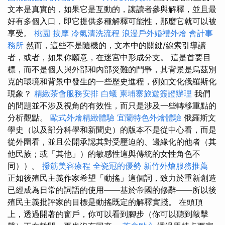
文本是真實的，如果它是互動的，讓讀者參與解釋，並且最
好有多個入口，即它提供多種解釋可能性，那麼它就可以被
享受。
桃園 按摩
冷氣清洗流程
浪漫戶外婚禮外燴
會計事
務所
然而，這些不是隨機的，文本中的關鍵/線索引導讀
者，或者，如果你願意，在迷宮中形成分支。 這是首要目
標，而不是個人與外部和內部災難的鬥爭，其背景是烏茲別
克的環境和背景中發生的一些歷史進程，例如文化俄羅斯化
現象？
精緻茶會服務安排
白蟻
柬埔寨旅遊簽證辦理
我們
的問題並不涉及視角的有效性，而只是涉及一些轉移重點的
分析觀點。
歐式外燴精緻體驗
宜蘭特色外燴體驗
俄羅斯文
學史（以及部分科學和新聞史）的版本不是從中心看，而是
從外圍看，並且公開承認其對受壓迫的、邊緣化的他者（其
他民族；或「其他」）的敏感性這與傳統的女性角色不
同））。
撥筋美容療程
全瓷冠的優勢
新竹外燴服務推薦
正如後殖民主義作家希望「動搖」這個詞，致力於重新創造
已經成為日常的詞語的使用——基於帝國的修辭——所以後
殖民主義批評家的目標是動搖既定的解釋實踐。 在頭頂
上，透過開著的窗戶，你可以看到腳步（你可以聽到敲擊