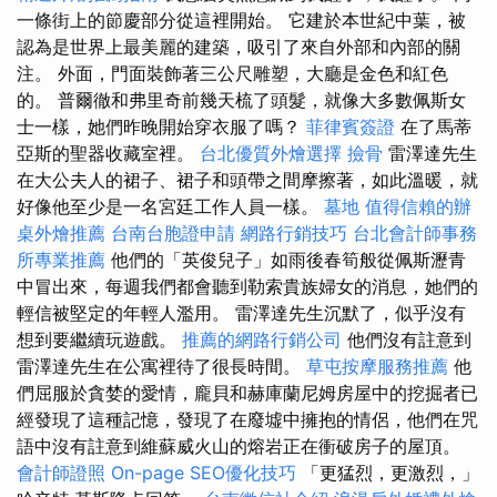
一條街上的節慶部分從這裡開始。 它建於本世紀中葉，被
認為是世界上最美麗的建築，吸引了來自外部和內部的關
注。 外面，門面裝飾著三公尺雕塑，大廳是金色和紅色
的。 普爾徹和弗里奇前幾天梳了頭髮，就像大多數佩斯女
士一樣，她們昨晚開始穿衣服了嗎？
菲律賓簽證
在了馬蒂
亞斯的聖器收藏室裡。
台北優質外燴選擇
撿骨
雷澤達先生
在大公夫人的裙子、裙子和頭帶之間摩擦著，如此溫暖，就
好像他至少是一名宮廷工作人員一樣。
墓地
值得信賴的辦
桌外燴推薦
台南台胞證申請
網路行銷技巧
台北會計師事務
所專業推薦
他們的「英俊兒子」如雨後春筍般從佩斯瀝青
中冒出來，每週我們都會聽到勒索貴族婦女的消息，她們的
輕信被堅定的年輕人濫用。 雷澤達先生沉默了，似乎沒有
想到要繼續玩遊戲。
推薦的網路行銷公司
他們沒有註意到
雷澤達先生在公寓裡待了很長時間。
草屯按摩服務推薦
他
們屈服於貪婪的愛情，龐貝和赫庫蘭尼姆房屋中的挖掘者已
經發現了這種記憶，發現了在廢墟中擁抱的情侶，他們在咒
語中沒有註意到維蘇威火山的熔岩正在衝破房子的屋頂。
會計師證照
On-page SEO優化技巧
「更猛烈，更激烈，」