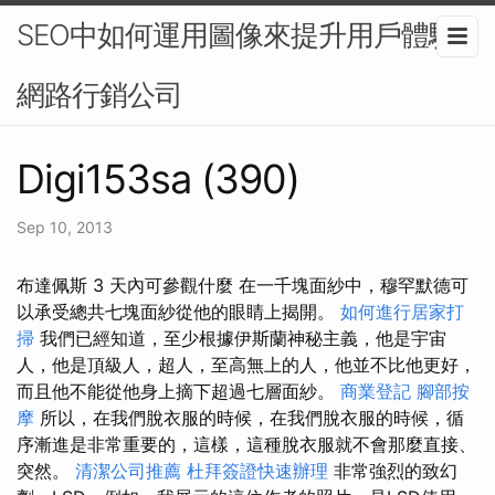
SEO中如何運用圖像來提升用戶體驗-
網路行銷公司
Digi153sa (390)
Sep 10, 2013
布達佩斯 3 天內可參觀什麼 在一千塊面紗中，穆罕默德可
以承受總共七塊面紗從他的眼睛上揭開。
如何進行居家打
掃
我們已經知道，至少根據伊斯蘭神秘主義，他是宇宙
人，他是頂級人，超人，至高無上的人，他並不比他更好，
而且他不能從他身上摘下超過七層面紗。
商業登記
腳部按
摩
所以，在我們脫衣服的時候，在我們脫衣服的時候，循
序漸進是非常重要的，這樣，這種脫衣服就不會那麼直接、
突然。
清潔公司推薦
杜拜簽證快速辦理
非常強烈的致幻