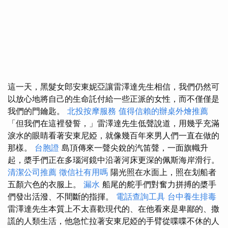
這一天，黑髮女郎安東妮亞讓雷澤達先生相信，我們仍然可
以放心地將自己的生命託付給一些正派的女性，而不僅僅是
我們的門鑰匙。
北投按摩服務
值得信賴的辦桌外燴推薦
「但我們在這裡發誓，」雷澤達先生低聲說道，用幾乎充滿
淚水的眼睛看著安東尼婭，就像幾百年來男人們一直在做的
那樣。
台胞證
島頂傳來一聲尖銳的汽笛聲，一面旗幟升
起，槳手們正在多瑙河鏡中沿著河床更深的佩斯海岸滑行。
清潔公司推薦
徵信社有用嗎
陽光照在水面上，照在划船者
五顏六色的衣服上。
漏水
船尾的舵手們對奮力拼搏的槳手
們發出活潑、不間斷的指揮。
電話查詢工具
台中養生排毒
雷澤達先生本質上不太喜歡現代的、在他看來是卑鄙的、撒
謊的人類生活，他急忙拉著安東尼婭的手臂從喋喋不休的人