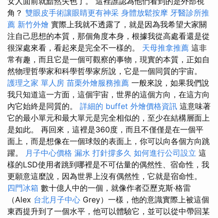
女人面前就黯然失色了。 這裡誰認為他們看到的是外部視
角？
雙眼皮手術讓眼睛更有神采
身體放鬆按摩
牙醫診所推
薦
新竹外燴
實際上我就不透露了，就是因為我希望大家關
注自己思想的本質，那個角度本身，根據我從高處看還是從
很深處來看，看起來是完全不一樣的。
天母推拿推薦
這非
常有趣，而且它是一個可觀察的事物，現實的本質，正如自
然物理哲學家和科學哲學家所說，它是一個同質的宇宙。
護理之家 單人房
苗栗外燴服務推薦
一般來說，如果我們說
我只知道這一方面，這個宇宙，世界的這個方向，在這方向
內它始終是同質的。
詳細的 buffet 外燴價格資訊
這意味著
它的最小單元和最大單元是完全相似的，至少在結構層面上
是如此。 再回來，這裡是360度，而且不僅僅是在一個平
面上，而是想像在一個球殼的表面上，你可以向各個方向跳
躍。
月子中心價格
漏水 打針撐多久
如何進行公司設立
這
樣的LSD使用者跳到哪裡是不可估量的偶然性、宿命性，我
更願意這麼說，因為世界上沒有偶然性，它就是宿命性。
四門冰箱
數十億人中的一個，就像作者亞歷克斯·格雷
（Alex
台北月子中心
Grey）一樣，他的意識實際上被這個
東西提升到了一個水平，他可以體驗它，並可以從中帶回某