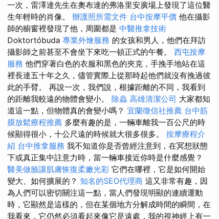
一次，雷澤達先生在奧布達的弗洛里安廣場上發現了這位醫
生年輕時的肖像。
辦護照所需文件
台中按摩平價
他在攝影
師的櫥窗裡發現了他，周圍都是
中醫推拿技術
Doktortóbuda
專業外燴服務
的女孩和男人，他們在拜訪
攝影師之前甚至不會坐下來吃一頓正式的午餐。
西屯按摩
服務
他們穿著白色的衣服和黑色的夾克，手挽手地站在這
裡長達五十年之久，儘管實際上從那時起他們就沒有挽過彼
此的手臂。 再說一次，我們說，根據距離的不同，我看到
的距離我較遠的物體會變小。
除蟲
高雄清潔公司
大家都知
道這一點，但物體真的會變小嗎？
宜蘭徵信社推薦
台中筋
膜放鬆療程推薦
多麼有趣的是，一輛車離我一百公尺的時
候顯得很小，十公尺遠的時候就大很多很多。
按摩療程介
紹
台中推拿服務
我不知道你是否曾經注意到，在冥想狀態
下或真正集中註意力時，當一輛車接近你時是什麼感覺？
醫美做臉讓肌膚恢復柔嫩光彩
它們在哪裡，它是如何開始
變大、如何擴展的？
知名的SEO代理商
這又非常有趣，因
為人們可以密切關注這一點，當人們發現明顯的連續運動
時，它顯然是這樣的，但在某個地方分解成時間的瞬間，在
我看來，它仍然必須看起來像它是遠處，我的視神經上有一