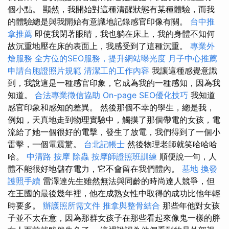
個小點。 顯然，我開始對這種清醒狀態有某種體驗，而我
的體驗總是與我開始有意識地記錄感官印像有關。
台中推
拿推薦
即使我閉著眼睛，我也躺在床上，我的身體不知何
故沉重地壓在床的表面上，我感受到了這種沉重。
專業外
燴服務
全方位的SEO服務，提升網站曝光度
月子中心推薦
申請台胞證照片規範
清潔工的工作內容
我讓這種感覺意識
到，我說這是一種感官印象，它成為我的一種感知，因為我
知道。
合法專業徵信協助
On-page SEO優化技巧
我知道
感官印象和感知的差異。 然後那個不幸的學生，總是我，
例如，天真地走到物理實驗中，觸摸了那個帶電的女孩，電
流給了她一個很好的電擊，發生了放電，我們得到了一個小
雷擊，一個電震驚。
台北記帳士
然後物理老師就笑哈哈哈
哈。
中清路 按摩
除蟲
按摩師證照班訓練
順便說一句，人
體不能很好地儲存電力，它不會留在我們體內。
墓地
換發
護照手續
雷澤達先生雖然無法與同齡的時尚達人競爭，但
在王國的最後幾年裡，他在成熟女性中取得的成功比他年輕
時要多。
辦護照所需文件
推拿與整骨結合
那些年他對女孩
子並不太在意，因為那群女孩子在那些看起來像鬼一樣的胖