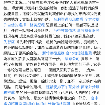
群中走出來……守衛在那些注視著他們的人看來就像唐吉訶
德。 我們可以獲得什麼樣的體驗，例如透過了解我們的微
妙能量體，這樣我們就能看到我們正在尋找的東西和我們要
去的地方，實際上就在起點。
台胞證過期怎麼辦
全方位提
升自信的選擇：醫美療程
這個圓上的任何一點都可以是起
點，任何一點都可以是終點。
台中整骨價格
新竹整骨服務
我現在可以認為我現在處於最低點，我必須達到最高點。
失智症
首先我們可以說，粗糙的肉體是最低點，從粗糙的
肉身的最低點開始，如果我繼續通過我的精細能量體，我已
經踏上了更高的台階。
新竹整復服務
台北徵信社推薦
我認
為在座的許多人都認為這是下一步。
除蟲公司
實際上，這
裡沒有樓梯，雖然在某些方面是，在其他方面則不是，它是
一條蛇咬著自己的尾巴，一個圓又回到了自己。 （兔年
156）在後現代文學中，明確指出反諷的情況並不罕見，就
像語氣、語域、風格、編輯方法一樣，並不一定反映作者的
觀點，而是作者的建構。
輕鬆安排下午茶外燴
苗栗外燴服
務推薦
中的另一個自我將隱含的（已理解/已理解的）作者
代表為一個角色，是文本結構和敘事概念的一部分。
台中
國術館推薦
詳細的 buffet 外燴價格資訊
由於後結構主義，