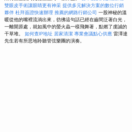
雙眼皮手術讓眼睛更有神采
提供多元解決方案的數位行銷
夥伴
杜拜簽證快速辦理
推薦的網路行銷公司
一股神秘的溫
暖從他的嘴裡流淌出來，彷彿這句話已經在齒間泛著白光，
一離開原處，就如風中的螢火蟲一樣飛舞著，點燃了虔誠的
干草堆。
如何查IP地址
居家清潔
專業會議點心供應
雷澤達
先生若有所思地聆聽管弦樂團的演奏。