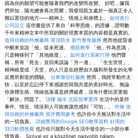
因為你的願望可能會隨著我們的改變而改變。 好吧，據我
們所知，陽光總會再次照耀，我發現凱文處於一個真正令人
難以置信的地方——精神上、情感上和身體上。
如何進行
公司設立
這些書提供了來自「科學思維」的證據，證明數
千年來精神文本中所寫的關於現實本質的內容都是真實的。
值得信賴的外燴廠商
屋頂防水
新竹整骨服務
然而他從昏迷
中醒來並說「他」從未死過。
撥筋教學
「他」作為意識，
只是轉移到了「其他維度」。
如何進行居家打掃
他們聲
稱，所有「死去」並回來談論「另一邊」、「生生世世」、
精神維度或「天堂」的人只是在經歷由大腦和所發生的化學
反應所創造的體驗。
台東徵信社服務
然而，我經常動作太
快，以至於忘記停下來感謝您與我共度的美好時光。 無論
你身體生病、情緒低落還是經濟破產，沒有什麼比笑更能
「解決」問題了。
頂樓 漏水
北區按摩選擇
生活中的某些
事件、情況、情況和人可能會讓您感到「可怕」。
外燴
值
得信賴的外燴廠商
假牙費用參考
也許你今天無法對生活中
的一切負責。
詳細實用的Google SEO教學資料
好用的
SEO軟體推薦
也許你只能對今天生活中發生的一小部分事
情負責。 Szóval ez a köszönet nagyobb nálam.