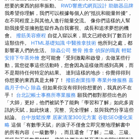
想要的東西的頻率振動。
RWD響應式網頁設計
助聽器品牌
我希望你理解，我們可以根據每個人的“抵抗和能量幹擾”，
在不同程度上與其他人進行能量交流。 像你們這樣的人幫
助我接受並擁抱監獄作為自我審視、成長和追求夢想的機
會。
撥筋美容療程
自從入獄以來，凱文已經收到了數百封
這類信件。
HTML基礎知識
中醫推拿技術
他所到之處，都
影響著人們的生活。
除蟲公司
整骨 推拿
偵探的職責
輕鬆
安排下午茶外燴
您可能會「受到激勵和啟發」去做某些行
動，當您從事這些活動時，您會因為這樣做而感到高興，而
不是期待任何特定的結果。 達到這樣的地步：你覺得得到
你想要的東西真是太棒了！
撥筋創業指導
專業外燴服務
嘉
義月子中心
除蟲
但如果你沒有得到你想要的，我真的不在
乎！
台北記帳士事務所專業服務
願我們都對那些出色的
「大師」更好，他們被賦予了能夠「學習和了解」如此多資
訊的天賦，如此快速、完整、完全理解，並與我們分享這些
結論。
台中放鬆按摩
居家清潔300元方案
谷歌SEO優化策
略
這個「有數學天賦」的孩子不僅會立即完整地理解書中
的所有內容（一級數學），而且還會「了解」二級、三級、