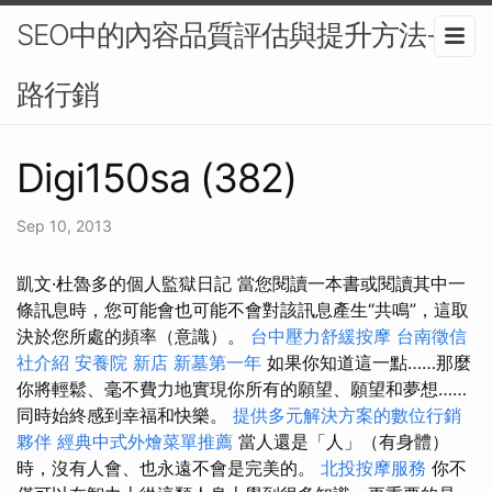
SEO中的內容品質評估與提升方法-網
路行銷
Digi150sa (382)
Sep 10, 2013
凱文·杜魯多的個人監獄日記 當您閱讀一本書或閱讀其中一
條訊息時，您可能會也可能不會對該訊息產生“共鳴”，這取
決於您所處的頻率（意識）。
台中壓力舒緩按摩
台南徵信
社介紹
安養院 新店
新墓第一年
如果你知道這一點……那麼
你將輕鬆、毫不費力地實現你所有的願望、願望和夢想……
同時始終感到幸福和快樂。
提供多元解決方案的數位行銷
夥伴
經典中式外燴菜單推薦
當人還是「人」（有身體）
時，沒有人會、也永遠不會是完美的。
北投按摩服務
你不