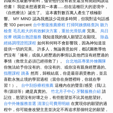
四級和五級數學材料，儘管他們沒有甚至還沒有開始閱讀這
些書！ 我從未想過要寫一本書……但在這種巨大的逆境中，
《自然療法》誕生了。 這本書對數百萬人產生了積極影
響。 MY MIND 認為我應該少花很多時間，但我對這句話感
覺 100 percent
台中整復推薦療程
打掃阿姨價格查詢
聽力
檢查
毛孔粗大的有效解決方案，重拾光滑肌膚
完美。
烏日
按摩
桃園台胞證服務
我知道我的個人願望正在顯現。
除蟲
經絡調理證照課程
如何和何時不會影響我，因為神知道並
提供一切的完美。 許多人，無論善意如何，都試圖教導他
們沒有「擁有」或個人經歷過的事情以及他們沒有經歷過的
事情（救世主必須已經得救了）。
台北地區專業外燴團隊
你無法給予你沒有的、你沒有的、或你沒有親身經歷過的。
指壓課程
跳蚤
然而，歸根結底，你是最容易受教的，並且
喜歡永無止境的學習過程（當你在身體裡時，你就在學
習！）。
台中刮痧療程推薦
這種內在的聲音/感受（我/上
帝/源頭等）總是真實的。
竹北月子中心
牙醫服務介紹
請
記住，慾望沒有好壞之分，有些慾望並不比其他慾望好。
台中外燴服務首選
清潔公司費用明細
在實現你的願望的過
程中，你可能會改變主意並決定不再追求那個特定的願望，