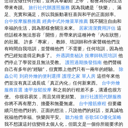
念頭去做任何行動，並將其奉獻給“上帝”，都會為你的生活
帶來奇蹟。
旅行社代辦護照服務
因為我總是「快樂」、滿
足、充實和滿足，所以我振動著狂喜與和平的正面頻率。
台中按摩服務推薦
經典中式外燴菜單推薦
我不關注自由和
幸福的生活，因為那樣會關注未來。
居家清潔費用評估
這
些話根本無法形容「開悟」所帶來的這種神奇「內在狀態」
的壯麗。 許多「專家」、教師、培訓師和作家聲稱他們沒
有時間自我培訓，並聲稱他們「不需要」任何培訓，因為他
們已經知道得足夠多了。
外遇調查秘訣
按摩師執照培訓
他
們停止了學習並且無法受教。
護照過期換發指南
他們聲稱
自己有多年的“經驗”，但實際上他們只有一兩年的經驗。
除
蟲公司
到府外燴的便利選擇
護理之家 單人房
這些年來他
們並沒有真正成長或「真正內化」任何新東西。
台中外燴
服務首選
逢甲放鬆按摩
和之前的行程差不多，溝通也很方
便。 你很容易笑，而且笑得更頻繁。
旅行社護照代辦服務
你將不再有壓力、擔憂和無憂無慮。
台中撥筋療程
但要繼
續只想他們好的、正面的想法，只說他們的好話，並真誠地
祝福他們幸福、快樂與平安。
聽力檢查
谷歌SEO優化策略
我不想讓這封信變得太個人化，但凱文是一個你所能要求的