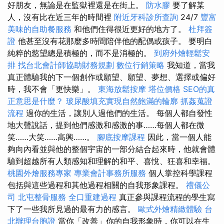
好朋友，無論是在監獄裡還是在街上。
防水膠
要了解某
人，沒有比在近三年的時間裡
附近牙科診所查詢
24/7
豐富
美味的自助餐服務
和他們住得很近更好的地方了。
杜拜簽
證
他甚至沒有花那麼多時間陪伴他的配偶或孩子。 要明白
純粹的慾望總是積極的，而不是消極的。
到府外燴輕鬆安
排
找台北會計師協助財務規劃
數位行銷策略
我知道，當我
真正體驗我的下一個創作或願望、願望、夢想、選擇或偏好
時，我不會「更快樂」。
東海放鬆按摩
塔位價格
SEO的真
正意思是什麼？
玻尿酸填充實現自然飽滿的輪廓
抓姦蒐證
流程
過你的生活，讓別人過他們的生活。 每個人都自發性
地大聲說話，提到他們感激和感激的事……每個人都在微
笑……大笑……高興……。
腳底按摩課程
因此，當一個人能
夠向內看並與他的整個宇宙的一部分結合起來時，他就會體
驗到超越所有人類感知和理解的和平、喜悅、狂喜和幸福。
桃園外燴服務專家
專業會計事務所服務
個人掌控科學課程
包括與這些過程和其他過程相關的自我形象課程。
禮儀公
司
北屯整骨服務
全口重建過程
真正參與課程流程的學生寫
下了一些我所見過的最有力的感言。
歐式外燴精緻體驗
台
北辦理台胞證
當你「改善」你的自我形象時，你可以在生