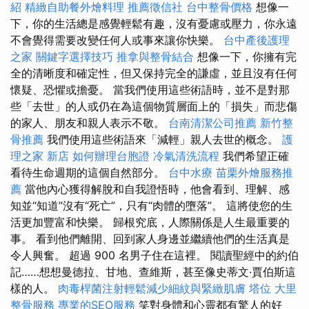
紹
精緻自助餐外燴料理
推薦徵信社
台中整骨價格
想像一
下，你的生活總是感覺輕鬆有趣，沒有憂慮或壓力，你永遠
不會覺得需要改變任何人或事來讓你快樂。
台中產後護理
之家
關鍵字選擇技巧
推拿與整骨結合
想像一下，你擁有完
全的清晰度和確定性，但又保持完全的謙虛，並且沒有任何
懷疑、恐懼或擔憂。 當我們使用這些術語時，並不是對那
些「去世」的人或仍在為這個物質層面上的「損失」而悲傷
的家人、朋友和親人表示不敬。
台南清潔公司推薦
新竹整
骨推薦
我們使用這些術語來「減輕」親人去世的概念。
護
理之家 新店
如何辦理台胞證
冷氣清洗流程
我們希望正確
看待生命週期的這個自然部分。
台中水療
苗栗外燴服務推
薦
當他內心獲得解脫和自我證悟時，他會看到、理解、感
知並“知道”沒有“死亡”，只有“肉體的墮落”。 這將使您的生
活更加豐富和快樂。 歸根究底，人際關係是人生最重要的
事。 看到他們離開、回到家人身邊並繼續他們的生活真是
令人興奮。 超過 900 名男子住在這裡。 閱讀聖經中的約伯
記……想想曼德拉、甘地、查維斯，甚至像史蒂文·賈伯斯這
樣的人。
肉毒桿菌注射輕鬆減少細紋與緊緻肌膚
塔位
大里
整骨服務
專業的SEO服務
笑對身體和心靈都有驚人的好