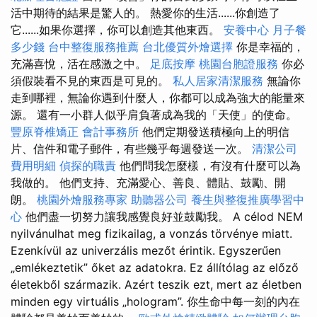
活中期待的結果是驚人的。 熱愛你的生活......你創造了
它......如果你選擇，你可以創造其他東西。
安養中心
月子餐
多少錢
台中整復服務推薦
台北優質外燴選擇
你是幸福的，
充滿喜悅，活在感激之中。
足底按摩
桃園台胞證服務
你必
須假裝看不見的東西是可見的。
私人居家清潔服務
無論你
走到哪裡，無論你遇到什麼人，你都可以成為強大的能量來
源。 還有一小群人似乎肩負著成為我的「天使」的使命。
豐原脊椎矯正
會計事務所
他們定期發送積極向上的明信
片、信件和電子郵件，有些幾乎每週發送一次。
清潔公司
費用明細
偵探的職責
他們問我怎麼樣，有沒有什麼可以為
我做的。 他們支持、充滿愛心、善良、體貼、鼓勵、開
朗。
桃園外燴服務專家
助聽器公司
養生與整復推廣學習中
心
他們盡一切努力讓我感覺良好並鼓勵我。 A célod NEM
nyilvánulhat meg fizikailag, a vonzás törvénye miatt.
Ezenkívül az univerzális mezőt érintik. Egyszerűen
„emlékeztetik” őket az adatokra. Ez állítólag az előző
életekből származik. Azért teszik ezt, mert az életben
minden egy virtuális „hologram”. 你生命中每一刻的內在