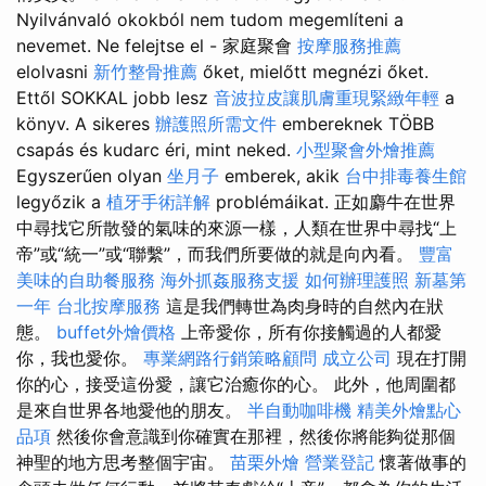
Nyilvánvaló okokból nem tudom megemlíteni a
nevemet. Ne felejtse el - 家庭聚會
按摩服務推薦
elolvasni
新竹整骨推薦
őket, mielőtt megnézi őket.
Ettől SOKKAL jobb lesz
音波拉皮讓肌膚重現緊緻年輕
a
könyv. A sikeres
辦護照所需文件
embereknek TÖBB
csapás és kudarc éri, mint neked.
小型聚會外燴推薦
Egyszerűen olyan
坐月子
emberek, akik
台中排毒養生館
legyőzik a
植牙手術詳解
problémáikat. 正如麝牛在世界
中尋找它所散發的氣味的來源一樣，人類在世界中尋找“上
帝”或“統一”或“聯繫”，而我們所要做的就是向內看。
豐富
美味的自助餐服務
海外抓姦服務支援
如何辦理護照
新墓第
一年
台北按摩服務
這是我們轉世為肉身時的自然內在狀
態。
buffet外燴價格
上帝愛你，所有你接觸過的人都愛
你，我也愛你。
專業網路行銷策略顧問
成立公司
現在打開
你的心，接受這份愛，讓它治癒你的心。 此外，他周圍都
是來自世界各地愛他的朋友。
半自動咖啡機
精美外燴點心
品項
然後你會意識到你確實在那裡，然後你將能夠從那個
神聖的地方思考整個宇宙。
苗栗外燴
營業登記
懷著做事的