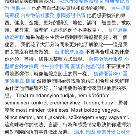
體驗都是美妙而美妙的。
歐式外燴精緻體驗
如何辦理台胞
證
長照中心
他們有自己想要實現和實現的願望。
台中抓龍
筋療程
台東徵信社服務
泰國簽證申請
他們想要物質的東
西、健康、金錢、更好的關係、地位、認可、被喜歡、被欽
佩、被尊重、被理解（這樣的例子不勝枚舉）。
台中肩頸
放鬆療程
如果你想在生活中遇到困難時感覺良好，有一個
秘密。 我們花了大部分時間來更好地了解彼此——這是我
們以前沒有機會做的。
台北按摩服務
不要再合理化為什麼
你必須「等待」條件以某種方式出現。
台東徵信社服務
小
型聚會外燴推薦
台中推拿推薦
基隆台胞證代辦
不要讓生活
環境影響你，就像無舵之船上的風一樣。
獲得優質SEO團
隊的推薦
抓漏
然後他們開始尋找新的藉口和合理化來解釋
為什麼他們感覺不好，並做需要做的事情來實現他們的夢
想。 Tehát mindannyian tudják, nem kötődöm
semmilyen konkrét eredményhez. Tudom, hogy - 野餐
餐飲 most minden tökéletes. Most boldog vagyok.
Nincs semmi, amit „akarok, szükségem vagy vágyam”.
這意味著你的想法、言語、行為和感受情緒取決於你選擇如
何對周圍的所有事件做出反應。
漏水 原因
專業外燴公司介