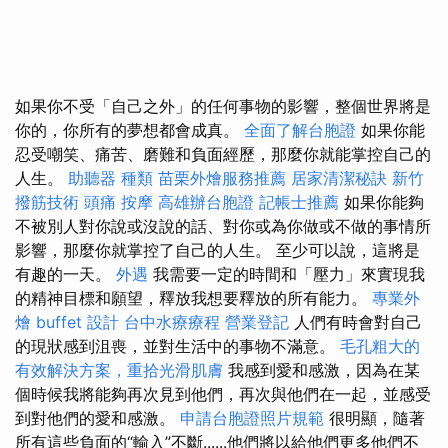
如果你不受「自己之外」的任何事物的影響，整個世界將是
你的，你所有的夢想都會成真。
全面了解台胞證
如果你能
忍受嘲笑、痛苦、磨難和負面經歷，那麼你就能掌控自己的
人生。
助聽器 種類
苗栗外燴服務推薦
居家清潔秘訣
新竹
撥筋技術
頭痛 按摩
高雄辦台胞證
記帳士推薦
如果你能夠
不被別人對你說或沒說的話、對你或為你做或不做的事情所
影響，那麼你就掌控了自己的人生。 至少可以說，這將是
有趣的一天。
外遇
我需要一定的時間和「壓力」來實現我
的精神目標和願望，釋放我想要釋放的所有能力。
專業外
燴 buffet 設計
台中水療療程
營業登記
人們有時會對自己
的現狀感到沮喪，並對生活中的事物不滿意。
毛孔粗大的
有效解決方案，重拾光滑肌膚
我感到愛和感激，因為在某
個時候我將能夠再次見到他們，再次與他們在一起，並感受
到對他們的愛和感激。
申請台胞證照片規範
很明顯，隨著
所有這些負面的“輸入”不斷......他們將以給他們更多他們不