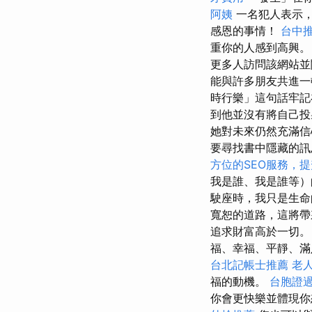
阿姨
一名犯人表示，
感恩的事情！
台中
重你的人感到高興
更多人訪問該網站
能與許多朋友共進一
時行樂」這句話牢記
到他並沒有將自己投
她對未來仍然充滿信
要尋找書中隱藏的
方位的SEO服務，
我是誰、我是誰等
駛座時，我只是生
寬恕的道路，這將帶
追求財富高於一切
福、幸福、平靜、
台北記帳士推薦
老
福的動機。
台胞證
你會更快樂並體現你