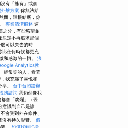
們沒有「擁有」或個
價外燴方案
你無法給
然而，歸根結底，你
）。
專業清潔服務
這
壞之分，有些慾望並
並決定不再追求那個
什麼可以失去的時
你比任何時候都更充
激和感激的一切。
浪
Google Analytics教
、經常笑的人，看著
時，我充滿了喜悅和
分享。
台中台胞證辦
稅務諮詢
我仍然像我
們都會「腐爛」（丟
充分意識到自己是誰
不會受到外在條件、
或沒有持久影響。
假
影響。
如何找到打掃