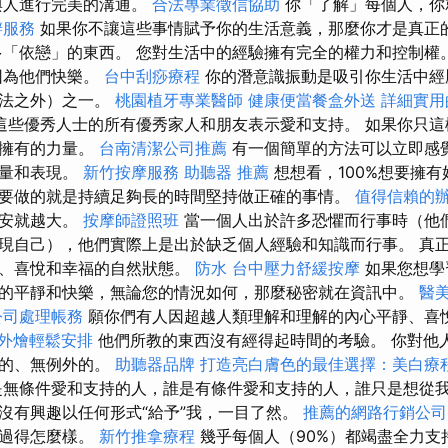
與人進行完美的溝通。
合法專業徵信協助
你「了解」每個人，你
辦服務
如果你不讓這些事情賦予你的生活意義，那麼你才是真正
多「依戀」的東西。 您對生活中的經驗擁有完全的權力和控制權
因為他們快樂。
台中刮痧療程
你的潛意識振動是吸引你生活中經
想法之外）之一。
桃園植牙專業醫師
健康便當餐盒外送
詳細實用的
這些優秀人士的所有優秀家人和朋友表示愛和支持。 如果你只這
己擁有的力量。
台南清潔公司推薦
有一個簡單的方法可以立即感
力量和表現。
新竹按摩服務
助聽器 推薦
想想看，100%想要擁
要做的就是持續足夠長的時間堅持做正確的事情。
值得信賴的
就越大​​。
按摩師證照班
當一個人出於許多恐懼而行事時（他
現自己），他們實際上是出於缺乏個人經驗和知識而行事。 真
靜、喜悅和幸福的自然狀態。
防水
台中壓力舒緩按摩
如果您想學
的平靜和快樂，無論您的情況如何，那麼秘密就在資訊中。
醫
公司處理帳務
願你們有人因超越人類理解和理解的內心平靜、喜
外燴輕鬆安排
他們所教的東西沒有經得起時間的考驗。 你對他
件的、無例外的。
助聽器品牌
打造亮白膚色的最佳選擇：美白療
無條件愛和支持的人，誰是有條件愛和支持的人，誰只是想從
沒有興趣以任何形式“給予”我，一目了然。
推薦的網路行銷公司
我過得怎麼樣。
新竹推拿療程
幾乎每個人（90%）都竭盡全力支