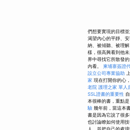
們想要實現的目標並
渴望內心的平靜、安
納、被傾聽、被理
樣，很高興看到他
界中尋找它所散發的
內看。
柬埔寨簽證
設立公司專業協助
上
家
現在打開你的心，
老院
護理之家 單人
SSL證書的重要性
自
本很棒的書，重點是
驗
幾年前，當這本
書是因為它說了很多
也討論瞭如何使用技
人，並把自己的處境