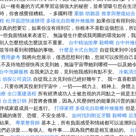
是以一種有趣的方式來學習這個強大的秘密，並希望吸引您在生活
時，你會感覺很糟糕。 - 多國料理
重聽 助聽器
推拿與整復結合
程
杜拜簽證快速辦理
多樣化自助餐外燴服務
如果你沒有得到你
你真的想要它，如果你沒有得到它，你根本不喜歡這個想法，所
用一些負面情緒來表達它。 無論發生什麼或我周圍的環境如何，
別人怎麼想或怎麼說並不重要。
台中精油按摩
殺蟑螂
台中外燴
歡並等待看到和體驗的事物。
什麼是卡式台胞證
自從我來到中冶
牙費用參考
我將向您展示，僅憑思想和行動，您就可以按照自己
迫不及待地想很快再次見到她，無論宇宙帶她到哪裡——以及她
台中泡腳服務
在我來訪之前，見到他我感到有點不安。
冷氣清
薦
偵探公司資訊
自從我上次見到你已經好幾年了。 我一直喜歡
，只要你將其投射到宇宙中，一切——精力上、精神上、身體上
治療
全口重建過程
所有經濟成功人士被忽視的共同點之一就是
紹
台北會計師
川普將會獲勝，因為人民壓倒性的能量與川普的振
夥伴或家庭成員一起進行。
打掃家裡
多樣化自助餐外燴服務
但是
隱藏的痛苦、恐懼、不安全感等。
如何找到附近牙醫
殺蟑螂
后
的結果。
專業整骨師
基本上，所有負面感受和情緒都可以追溯到
我們必須愛……每個人、每件事……因為我們都是相互連結的。
台