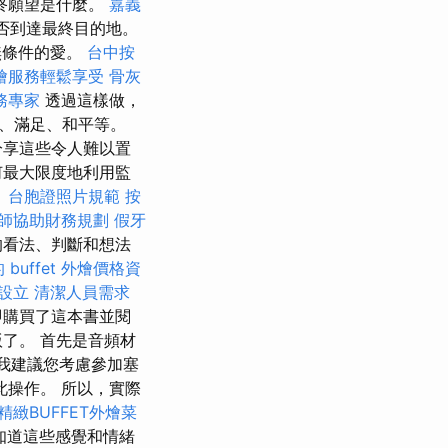
終願望是什麼。
嘉義
否到達最終目的地。
無條件的愛。
台中按
燴服務輕鬆享受
骨灰
務專家
透過這樣做，
、滿足、和平等。
分享這些令人難以置
何最大限度地利用監
。
台胞證照片規範
按
師協助財務規劃
假牙
的看法、判斷和想法
 buffet 外燴價格資
設立
清潔人員需求
即購買了這本書並閱
了。 首先是音頻材
我建議您考慮參加塞
操作。 所以，實際
精緻BUFFET外燴菜
知道這些感覺和情緒