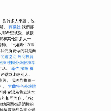
對許多人來說，他
懷疑。
葬儀社
我們都
人都希望被愛、被接
我和其他許多人一
師。 正如麝牛在世
而我們所要做的就是向
務問題協助
外商投資
服務
桃園外燴服務專
生活。
新竹 撥筋
養
、迷戀或比較別人。
高興。 我強烈推薦一
》。
宜蘭特色外燴體
可能會認為我寫這本
薦的相同內容，但它
當她周圍都是消極的
然後看著行為完全變