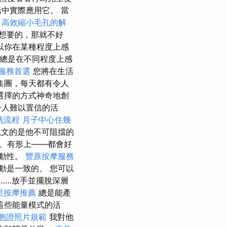
中實際應用它。 當
高效縮小毛孔的解
想要的，那就不好
以你在某種程度上感
我總是在不同程度上感
服務首選
您將在生活
集團，每天都有令人
選擇的方式神奇地創
令人難以置信的活
洗流程
月子中心住幾
凱文的是他不可阻擋的
、有形上——都會好
主動性。
豐原按摩服務
動是一致的。 您可以
……放手並擺脫深層
里按摩推薦
總是能產
這些能量模式的活
胞證照片規範
我對他