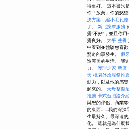
得更好。 這本書只
你「放棄」你的慾望
決方案：縮小毛孔療
了。
新北按摩服務
覺“不好”，並且你
覺良好。
太平 整骨
中看到並體驗您喜
驚奇的事發生。
假
造完美的生活。 我
力。
護理之家 新店
天
桃園外燴服務推
動力，以及他的感覺
起來的。
天母整復
推薦
卡式台胞證介
與您的伴侶、商業
的東西……我們深深
生最持久、最深遠
化。 這就是為什麼