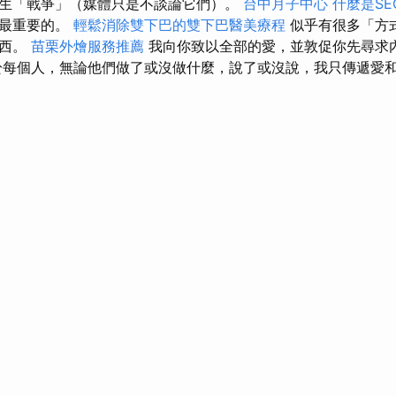
生「戰爭」（媒體只是不談論它們）。
台中月子中心
什麼是SE
是最重要的。
輕鬆消除雙下巴的雙下巴醫美療程
似乎有很多「方
東西。
苗栗外燴服務推薦
我向你致以全部的愛，並敦促你先尋求
於每個人，無論他們做了或沒做什麼，說了或沒說，我只傳遞愛