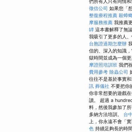
們所有人只有同情
徵信公司
如果您「想
整復療程推薦
殺蟑
摩服務推薦
我推薦
罈
這本書解釋了無
我吸引了更多的人、
台胞證過期怎麼辦
我
信的、深入的知識，
獄時間並成為一個更
摩證照培訓班
我們
費用參考
除蟲公司
往往不是基於事實
訊
葬儀社
不要把你
你非常想要的遊戲在
讀。 超過 a hundre
料，然後我參加了所
多納方法培訓。
台
上，你永遠不會「
色
持續足夠長的時