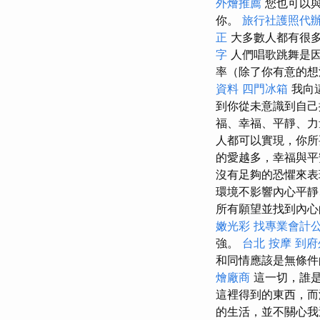
外燴推薦
您也可以
你。
旅行社護照代
正
大多數人都有很
字
人們唱歌跳舞是
率（除了你有意的
資料
四門冰箱
我向
到你從未意識到自
福、幸福、平靜、
人都可以實現，你所
的愛越多，幸福與平安
沒有足夠的恐懼來表
環境不影響內心平
所有願望並找到內心
嫩光彩
找專業會計
強。
台北 按摩
到府
和同情應該是無條
燴廠商
這一切，誰是
這裡得到的東西，而
的生活，並不關心