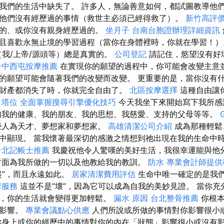
我們的生活中缺失了。 許多人，無論善意如何，都試圖教導他
他們沒有經歷過的事情（救世主必須已經得救了）。
新竹高評
有的、或你沒有親身經歷過的。
坐月子
台南台胞證辦理詳細資訊
且喜歡永無止境的學習過程（當你在身體裡時，你就在學習！
（我/上帝/源頭等）總是真實的。
公司登記
請記住，慾望沒有好
台中西屯按摩推薦
在實現你的願望的過程中，你可能會改變主意
的願望可能會隨著我們的改變而改變。 更重要的是，當你沒有
財產都消失了時，你就完全自由了。
北區按摩選擇
這種自由讓
。
塔位
全面掌握搜尋引擎優化技巧
今天我坐下來開始寫下我所感
我的健康、我的朋友、我的思想、我慈愛、支持的父母等等。
些人為天才、夢想家和夢想家。
高雄清潔公司介紹
成為那種輕鬆
中顯現。 當我懷著最深切的感激之情想到祂出現在我的生命中
台北記帳士推薦
我慶祝他令人驚嘆的美好生活，我很幸運能與他
方面為我所做的一切以及他教給我的教訓。
防水
專業會計師提供
起”，而且永遠如此。
居家清潔費用評估
生命中唯一確定的是我
摩服務
這並不是“壞”，因為它可以成為自我的美妙見證。 當你
，你的生活就會變得更加輕鬆。
漏水 原因
台北整骨推薦
你根本
的影響。
專業會議點心供應
人們所說或所做的事情對你影響很小
身上或你的經歷中的事情對你的內在「狀態」影響很小或沒有