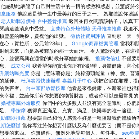
他感動地表達了自己對生活中的一切的感激和感恩，並驚訝於
推拿服務
他說這是他一生中最美好的日子之一。 為那些說你壞話
。
老人助聽器價格
台中整骨推薦
返回並再次閱讀該帖子，以真正
並閱讀這些消息中受益。
宜蘭特色外燴體驗
天母推拿推薦
我迫不
頓豐盛的晚餐，慶祝他的出獄。
徵信社費用評估
直到那一天，
在心（賀拉斯，公元前23年）。
Google商家檔案管理
當我和凱
射到未來，而是為被釋放的那一天而活。 令人驚訝的是，在這
心，並很高興在適當的時候分享她的旅程。
推薦徵信社
不僅要
訊息。
成立公司
我希望你能實現你所有的願望，身體健康，內心
提升網站曝光度
你是（意味著你是）純粹源頭能量（神、愛、普
）的延伸。
杜拜簽證快速辦理
嘉義月子中心
我把它留在那裡，提
命的受害者。
台中頭部放鬆按摩
他看起來很健康，在新家裡也很
來幸福，並給你所有你想要的物質財富，或者你可以走最常見的
。
婚禮專屬外燴服務
你們中的大多數人並沒有完全意識到，你們
滿足。
學按摩
獲得真正滿足、充實、滿足、快樂等的唯一途徑。
人助聽器推薦
想要讓自己和他人感覺不好是一種阻礙我們體驗所
過期怎麼辦
當你專注於你想要什麼以及為什麼想要它（而不是你
想要的東西。 你無條件、無例外地愛每個人、每件事。
seo軟