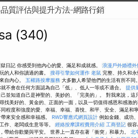
容品質評估與提升方法-網路行銷
sa (340)
監獄日記 你感受到他內心的愛、滿足和成就感。
浪漫戶外婚禮外
去玩的人和你讀過的書。
搜尋引擎如何運作
老鼠
完整、持久和永
能來自內心。
五權路按摩服務
大多數人希望他們的生活有所不同
就不會在任何方面認為自己「低」、低人一等或不適合。
提供
己並知道自己是神聖的、美妙的、「完美的」。 對我來說，這
尋找美好的、黃金的、正面的一面，以及一切值得感恩和感激
不同程度和強度的愛、幸福、幸福、喜悅、和平、安全、滿足和
會帶來安全感和幸福感。
RWD響應式網頁設計
例如金錢、成功、
好工作、老闆或生意等等。
經絡按摩課程費用介紹
工商登記
很容
，帶給你歡樂與平安。 世界上一直存在著「衝突」和暴力。
北