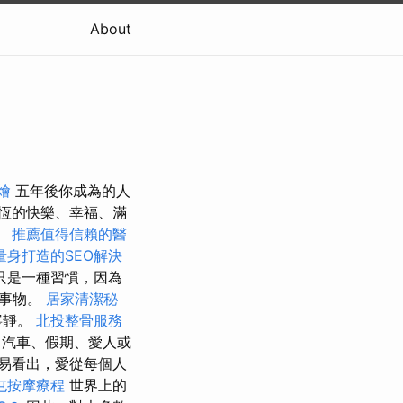
About
燴
五年後你成為的人
恆的快樂、幸福、滿
。
推薦值得信賴的醫
量身打造的SEO解決
只是一種習慣，因為
的事物。
居家清潔秘
寧靜。
北投整骨服務
汽車、假期、愛人或
易看出，愛從每個人
屯按摩療程
世界上的