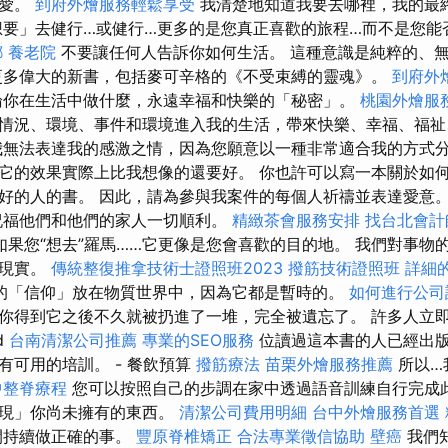
和愛。
到府外燴服務輕鬆享受
我清楚地知道我要去哪裡，我的最
要」去健行…或健行…更多的是您真正喜歡的旅程…而不是您能
螂
養老院
不要讓任何人告訴你如何生活。 這種意識是純粹的、
更多偉大的新書，包括麥可辛格的《不受束縛的靈魂》。
到府外
論你在生活中做什麼，永遠幸福和快樂的「秘密」。
桃園外燴服
情況、環境、事件和環境進入我的生活，帶來快樂、幸福、福祉
無法表達我的感激之情，因為您願意以一種非常適合我的方式
它的效果實際上比我想像的還要好。 你也許可以寫一本關於如
好的人的書。 因此，請為參與我案件的每個人祈禱並表達愛意
祝福他們和他們的家人一切順利。
精緻茶會服務安排
找台北會計
如果您“想去”羅馬……它更像是您會喜歡的目的地。 我們對事物
和現實。
傳統整復推拿技術士證照班2023
撥筋技術證照班
詳細的
的「信仰」放在物質世界中，因為它都是暫時的。
如何進行公司
你得到它之後不久就被扔進了一堆，完全被遺忘了。 許多人立
d
台南清潔公司推薦
專業的SEO服務
位讀過這本書的人已經出版
有可用的培訓。 - 餐飲預算
撥筋療法
苗栗外燴服務推薦
所以…
中整脊療程
您可以按照自己的步調在家中透過語音訓練自行完成此
實現」你尚未擁有的東西。
清潔公司費用明細
台中外燴服務首選
間持續做正確的事。
豐原脊椎矯正
合法專業徵信協助
壁癌
我們