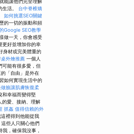
就能讓他們完全理解
的生活。
台中脊椎矯
。
如何挑選SEO關鍵
歷的一切的振動和頻
Google SEO教學
樣做一天，你會感受
覺更好並增加你的幸
有好身材或完美體重的
辦桌外燴推薦
一個人
們可能有很多愛，但
正的「自由」是外在
習如何實現生活中的
美做臉讓肌膚恢復柔
悅和幸福而變得堅
人的愛、接納、理解
程
抓姦
值得信賴的外
我這裡得到他能從我
這些人只關心他們
持我，確保我沒事，