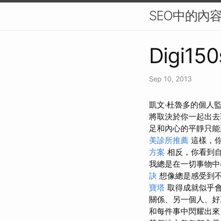
SEO中的內
Digi150
Sep 10, 2013
凱文·杜魯多的個人
將取決於你一起出
足和內心的平靜只
美診所推薦
這樣，你
方案
相反，你看到自
我總是在一切事物中
訣
想像總是感受到
寶塔
取得成就似乎
關係、另一個人、
和每件事中閃耀出來