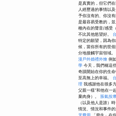
是真實的，但它們在
人經歷過的事情以及
予你沒有的、你沒
是最容易受教的，並
種內在的聲音/感受
不比其他慾望好。
特定的願望，因為你
候，當你所有的世俗
分地接觸宇宙領域
漫戶外婚禮外燴
例如
學
今天，我們稱這
奇蹟開始在你的生命
至高無上的幸福。
理
我感謝他在很多
父親一樣“和他在一
棄肉身）。
脹氣按
（以及他人是誰）時
情況、情況和事件
牙費用
「發生」在你