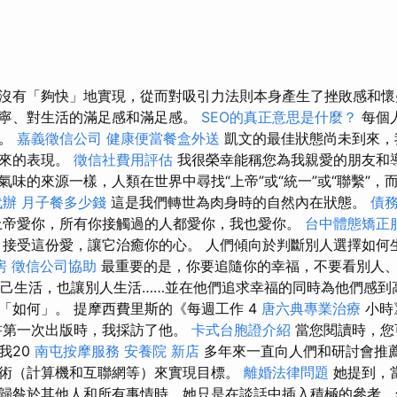
沒有「夠快」地實現，從而對吸引力法則本身產生了挫敗感和
寧、對生活的滿足感和滿足感。
SEO的真正意思是什麼？
每個
解。
嘉義徵信公司
健康便當餐盒外送
凱文的最佳狀態尚未到來，
未來的表現。
徵信社費用評估
我很榮幸能稱您為我親愛的朋友和導
氣味的來源一樣，人類在世界中尋找“上帝”或“統一”或“聯繫”，
代辦
月子餐多少錢
這是我們轉世為肉身時的自然內在狀態。
債
帝愛你，所有你接觸過的人都愛你，我也愛你。
台中體態矯正
接受這份愛，讓它治癒你的心。 人們傾向於判斷別人選擇如何
房
徵信公司協助
最重要的是，你要追隨你的幸福，不要看別人
己生活，也讓別人生活……並在他們追求幸福的同時為他們感到
「如何」。 提摩西費里斯的《每週工作 4
唐六典專業治療
小時
書第一次出版時，我採訪了他。
卡式台胞證介紹
當您閱讀時，您
我20
南屯按摩服務
安養院 新店
多年來一直向人們和研討會推
術（計算機和互聯網等）來實現目標。
離婚法律問題
她提到，
歸咎於其他人和所有事情時，她只是在談話中插入積極的參考，