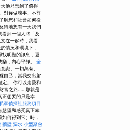
今天他只想到了值得
、對你做壞事、不尊
了解您和社會如何從
及待地想有一天我們
我看到一個人將「及
文在一起時，我看
樣的情況和環境下，
尋找明顯的訊息，還
快樂，內心平靜。
全
遍意識、一切萬有、
醒自己，當我交出駕
穩定。 你可以走愛和
財富之路……那就是
真正想要的只是幸
私家偵探社服務項目
有慾望和感受真正幸
將如何得到它）時，
體
牆壁 漏水
小型聚會