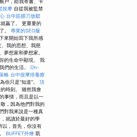
帳戶，給我寄書、卡
鬆按摩
自從我被監禁
心
台中筋膜刀放鬆
就贏了。 更重要的
由了。
專業的SEO服
下來開始寫下我所感
友、我的思想、我慈
、夢想家和夢想家。
你的生命中顯現。 我
變我們的生活。
On-
O策略
台中按摩排毒療
為你只是“知道”。
頂
的時刻。 雖然我會
的事情，而且是以一
致敬，因為他們對我的
們對我來說是一種真
，就讀於最好的學
所以，首先，你沒有
等。
BUFFET外燴
凱