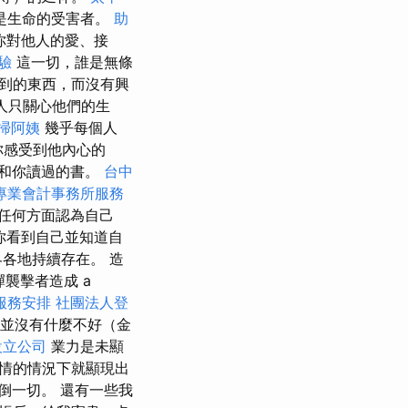
是生命的受害者。
助
你對他人的愛、接
驗
這一切，誰是無條
到的東西，而沒有興
人只關心他們的生
掃阿姨
幾乎每個人
你感受到他內心的
和你讀過的書。
台中
專業會計事務所服務
任何方面認為自己
你看到自己並知道自
各地持續存在。 造
彈襲擊者造成 a
服務安排
社團法人登
並沒有什麼不好（金
設立公司
業力是未顯
情的情況下就顯現出
倒一切。 還有一些我