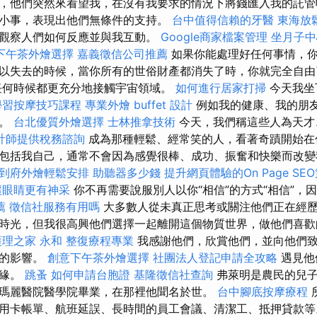
，他們突然來看望我，在沒有我要求的情況下將錢匯入我的託管
小事，表現出他們無條件的支持。
台中值得信賴的牙醫
東海放
觀察人們如何反應並與我互動。
Google商家檔案管理
坐月子中
下午茶外燴選擇
嘉義徵信公司推薦
如果你能處理好任何事情，你
以失去的時候，當你所有的世俗財產都消失了時，你就完全自
任何時候都更充分地接觸宇宙領域。
如何進行居家打掃
今天我坐
學習按摩技巧課程
專業外燴 buffet 設計
例如我的健康、我的朋
等。
台北優質外燴選擇
士林推拿技術
今天，我們稱這些人為天才
計師提供稅務諮詢
成為那種輕鬆、經常笑的人，看著奇蹟開始在
包括我自己，通常不會因為感覺很棒、成功、振奮和快樂而改
到府外燴輕鬆安排
助聽器多少錢
提升網頁體驗的On Page SE
讓眼睛更有神采
你不再需要說服別人以你“相信”的方式“相信”，因
薦
徵信社服務有用嗎
大多數人從未真正思考或關注他們正在經歷
時光，但我很高興他們選擇一起離開這個物質世界，做他們喜歡
護理之家 永和
整復療程專業
我感謝他們，欣賞他們，並向他們
大的影響。
創意下午茶外燴選擇
社團法人登記申請全攻略
遇見他
因緣。
跳蚤
如何申請台胞證
基隆徵信社查詢
弗萊明是農民的兒子
瑪麗醫院醫學院畢業，在那裡他聞名於世。
台中腳底按摩療程
用卡帳單、航班延誤、長時間的員工會議、清潔工、抵押貸款