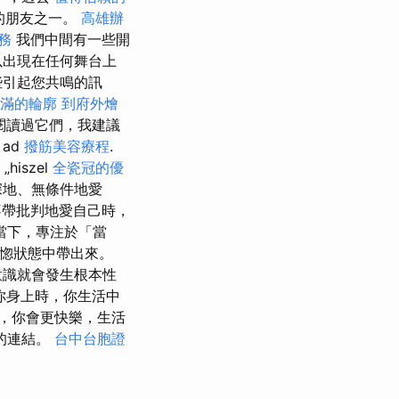
的朋友之一。
高雄辦
服務
我們中間有一些開
以出現在任何舞台上
些引起您共鳴的訊
滿的輪廓
到府外燴
閱讀過它們，我建議
 ad
撥筋美容療程
.
„hiszel
全瓷冠的優
 他們深深地、無條件地愛
不帶批判地愛自己時，
當下，專注於「當
恍惚狀態中帶出來。
意識就會發生根本性
你身上時，你生活中
，你會更快樂，生活
的連結。
台中台胞證