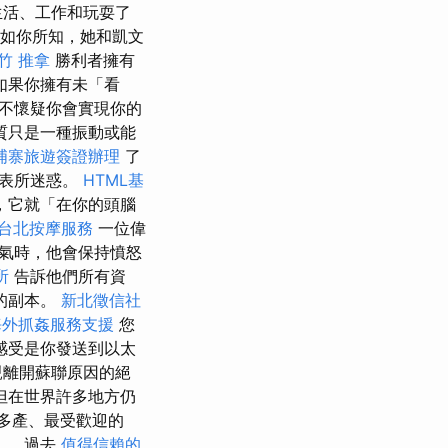
生活、工作和玩耍了
如你所知，她和凱文
竹 推拿
勝利者擁有
如果你擁有未「看
不懷疑你會實現你的
質只是一種振動或能
埔寨旅遊簽證辦理
了
外表所迷惑。
HTML基
，它就「在你的頭腦
台北按摩服務
一位偉
氣時，他會保持憤怒
所
告訴他們所有資
的副本。
新北徵信社
海外抓姦服務支援
您
感受是你發送到以太
親離開蘇聯原因的絕
但在世界許多地方仍
最多產、最受歡迎的
），過去
值得信賴的