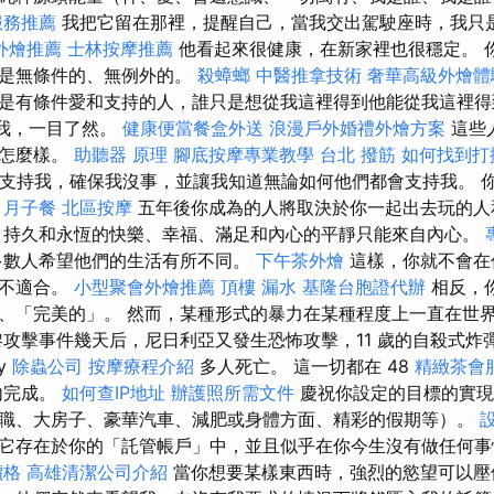
服務推薦
我把它留在那裡，提醒自己，當我交出駕駛座時，我只
外燴推薦
士林按摩推薦
他看起來很健康，在新家裡也很穩定。 
該是無條件的、無例外的。
殺蟑螂
中醫推拿技術
奢華高級外燴體
是有條件愛和支持的人，誰只是想從我這裡得到他能從我這裡得
”我，一目了然。
健康便當餐盒外送
浪漫戶外婚禮外燴方案
這些
得怎麼樣。
助聽器 原理
腳底按摩專業教學
台北 撥筋
如何找到打
力支持我，確保我沒事，並讓我知道無論如何他們都會支持我。 
。
月子餐
北區按摩
五年後你成為的人將取決於你一起出去玩的人
持久和永恆的快樂、幸福、滿足和內心的平靜只能來自內心。
數人希望他們的生活有所不同。
下午茶外燴
這樣，你就不會在
或不適合。
小型聚會外燴推薦
頂樓 漏水
基隆台胞證代辦
相反，
、「完美的」。 然而，某種形式的暴力在某種程度上一直在世界
巴黎攻擊事件幾天后，尼日利亞又發生恐怖攻擊，11 歲的自殺式炸
ty
除蟲公司
按摩療程介紹
多人死亡。 這一切都在 48
精緻茶會
內完成。
如何查IP地址
辦護照所需文件
慶祝你設定的目標的實現
職、大房子、豪華汽車、減肥或身體方面、精彩的假期等）。
它存在於你的「託管帳戶」中，並且似乎在你今生沒有做任何事
價格
高雄清潔公司介紹
當你想要某樣東西時，強烈的慾望可以壓