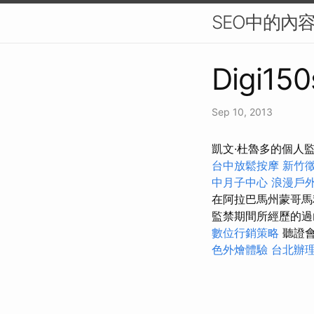
SEO中的內
Digi150
Sep 10, 2013
凱文·杜魯多的個人
台中放鬆按摩
新竹
中月子中心
浪漫戶
在阿拉巴馬州蒙哥馬
監禁期間所經歷的過山
數位行銷策略
聽證
色外燴體驗
台北辦