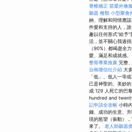
脊椎矯正
苗栗外燴
聽器 種類
小型聚會
納、理解和同情應
件愛和支持的人，誰
趣以任何形式“給予
活，並不關心我過
（90%）都竭盡全
愛、滿足和成就感
整骨專業推薦
完整、
台南徵信社介紹
大多
「低」、低人一等
己是神聖的、美妙的
成 129 人死亡的
hundred and twen
記申請全攻略
小時
錢、成功的生意、升
現的慾望（振動），
來了。
老人助聽器