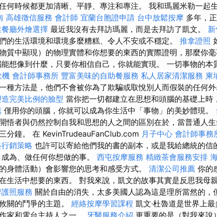
任何時候都更加清晰、平靜、專注和專注。 我和瑪麗米勒一起
南
高雄徵信服務
會計師
宜蘭台胞證申請
台中放鬆按摩
多年，正
業餐廳外燴選擇
最近我沒有去拜訪瑪麗，而是去拜訪了凱文。
新
們的生活環境和環境多麼糟糕、令人不安或不穩定。
推拿證照
物質中顯現）的物理實體和你想要的東西的實際證明，那麼你毫
腦能想像到什麼，只要你相信自己，你就能實現。 一切事物的本
飲機
會計師事務所
豐富美味的自助餐服務
私人居家清潔服務
柬
一種方法是，他們不會被你為了欺騙或取悅別人而假裝的任何
塑造完美比例的臉型
當你把一切都建立在思想和頭腦的基礎上時
薦
僅用你的頭腦，你就可以成為你生活中「事物」的美妙體現。
開悟者與仍然控制自我和思想的人之間的區別在於，當普通人生
 在 KevinTrudeauFanClub.com
月子中心
會計師事務
路行銷策略
也許可以寄給他們我的書的副本，或是我給總統的信
、成為、做任何你想做的事。
西屯按摩服務
精緻茶會服務安排
的身體活動）會影響您的思考和感受方式。
清潔公司推薦
你的
在生活中想要的東西。 對我來說，凱文的故事其實是反思我母
辦護照服務
關於自由的消失，太多美國人認為這是理所當然的，
死攸關的鬥爭的主題。
經絡按摩學習課程
凱文·杜魯道是世界上
書作家和電台主持人之一。
牙醫服務介紹
更重要的是（對我來說