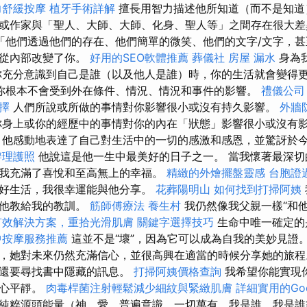
力舒緩按摩
植牙手術詳解
擅長用智力描述他所知道（而不是知道
或作家與「聖人、大師、大師、化身、聖人等」之間存在很大
「他們透過他們的存在、他們簡單的微笑、他們的文字/文字，甚
正從內部改變了你。
好用的SEO軟體推薦
葬儀社
房屋 漏水
身為
你充分意識到自己是誰（以及他人是誰）時，你的生活就會變得
你根本不會受到外在條件、情況、情況和事件的影響。
禮儀公司
選擇
人們所說或所做的事情對你影響很小或沒有持久影響。
外牆
你身上或你的經歷中的事情對你的內在「狀態」影響很小或沒有
他感動地表達了自己對生活中的一切的感激和感恩，並驚訝於
辦理護照
他說這是他一生中最美好的日子之一。 當我懷著最深切
我充滿了喜悅和至高無上的幸福。
精緻的外燴擺盤靈感
台胞證
好生活，我很幸運能與他分享。
花葬陽明山
如何找到打掃阿姨
及他教給我的教訓。
筋師傅療法
養生村
我仍然像我父親一樣“和他
有效解決方案，重拾光滑肌膚
關鍵字選擇技巧
生命中唯一確定的
中按摩服務推薦
這並不是“壞”，因為它可以成為自我的美妙見證
，她對未來仍然充滿信心，並很高興在適當的時候分享她的旅
，還要尋找書中隱藏的訊息。
打掃阿姨價格查詢
我希望你能實現
內心平靜。
肉毒桿菌注射輕鬆減少細紋與緊緻肌膚
詳細實用的Goo
純粹源頭能量（神、愛、普遍意識、一切萬有、我是誰、我是