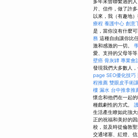
多年未曾聯繫過的人
片、信件，做了許多
以來，我（有趣地）
療程
養護中心
創意
是，當你沒有什麼可
務
這種自由讓你比
激和感激的一切。
愛、支持的父母等
壁癌
骨灰罈
專業會
發現我們大多數人，
page SEO優化技巧
程推薦
雙眼皮手術
樓 漏水
台中推拿推
懷念和他們在一起的
種戲劇性的方式。
生活產生瞭如此強
正的祝福和美好的
校，並及時從倫敦聖
交通堵塞、紅燈、信