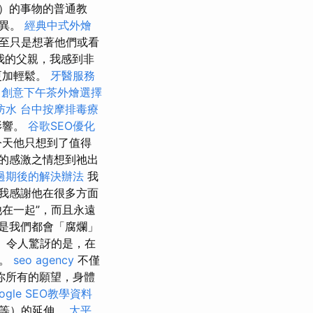
）的事物的普通教
差異。
經典中式外燴
至只是想著他們或看
我的父親，我感到非
更加輕鬆。
牙醫服務
創意下午茶外燴選擇
防水
台中按摩排毒療
影響。
谷歌SEO優化
今天他只想到了值得
的感激之情想到祂出
過期後的解決辦法
我
我感謝他在很多方面
在一起”，而且永遠
是我們都會「腐爛」
。 令人驚訝的是，在
程。
seo agency
不僅
你所有的願望，身體
gle SEO教學資料
誰等）的延伸。
太平