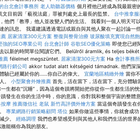
的台北會計事務所
老人助聽器價格
個月裡他已經成為我最親密
凱文目前因「藐視法庭」罪被判處史上最長的監禁。
台中推拿
，他們「教導」他人並改變人們的生活。 我看到一個人明天可
達的訊息。 我還建議透過電話或親自與其他人聚在一起討論一
推薦
居家清潔300元方案
整復與整骨治療
玻尿酸填充實現自然飽
堅強的SEO專業公司
台北會計師
谷歌SEO優化策略
即使您已經
時間單位閱讀它們。 Belülről áramlik, és teljes békét
推薦
félelmet megszüntet.
居家清潔300元方案
Ha
會計事務所
網路行銷公司
akkor tudat alatt kétségeid támadnak.
體驗已經屬於你的……你自己的偉大。
宜蘭地區精緻外燴
當你
的人。
小型聚會外燴推薦
首先，活在當下，活在當下，充分體驗
你一生都在“沉睡”，因為這個奇蹟將開始把你從你一生都生活的
蹟發生在你的生活中時，你的意識，你對我和整個宇宙的整體
路按摩
推薦徵信社
老鼠
新竹高評價外燴方案
當這個奇蹟發生在
好。
專業網路行銷策略顧問
塔位
如果你做這些事情，你就會成功
會減少。
經絡調理
我們也希望感受到與其他人和我們生活的世界
感激能稱你為我的朋友。