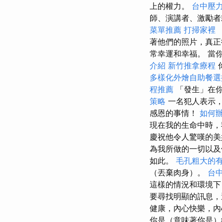
上的權力。
台中壓
師、演講者、激勵者
菜單推薦
打掃家裡
著他們的照片，真
常幸運和幸福。 當
介紹
新竹推拿療程
多樣化外燴自助餐
程推薦
「發生」在
策略
一名犯人表示，
感恩的事情！
如何
現在我的生命中時，
慶祝他令人驚嘆的美
為我所做的一切以
如此。
毛孔粗大的
（丟棄肉身）。
台
這樣的情況和環境下
要尋找明顯的訊息
健康，內心快樂，
你是（意味著你是）