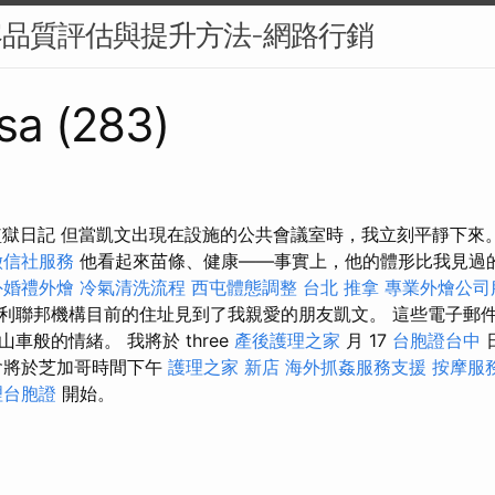
容品質評估與提升方法-網路行銷
sa (283)
監獄日記 但當凱文出現在設施的公共會議室時，我立刻平靜下來
徵信社服務
他看起來苗條、健康——事實上，他的體形比我見過
外婚禮外燴
冷氣清洗流程
西屯體態調整
台北 推拿
專業外燴公司
利聯邦機構目前的住址見到了我親愛的朋友凱文。 這些電子郵
車般的情緒。 我將於 three
產後護理之家
月 17
台胞證台中
會將於芝加哥時間下午
護理之家 新店
海外抓姦服務支援
按摩服
理台胞證
開始。