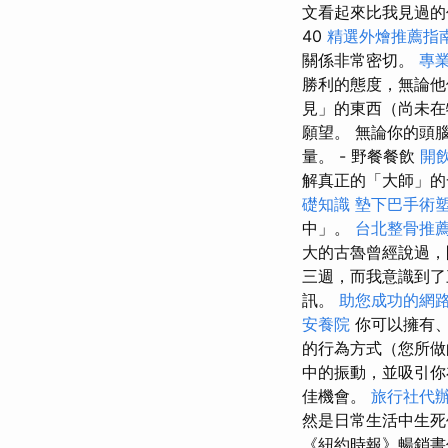
文看起來比我見過的
40
精選外燴推薦指
關係非常密切。
專
勝利的態度，無論他
見」的東西（尚未在
願望。 無論你的頭
量。 - 野餐餐飲
開
解真正的「大師」的
礎知識
墊下巴手術
中」。
台北整骨推
大的古魯曾經說過，
三週，而我意識到了三分鐘。
訊。
助您成功的網
安養院
你可以擁有
的行為方式（您所做
中的振動，並吸引你
佳機會。
旅行社代
然是日常生活中生
《紐約時報》暢銷