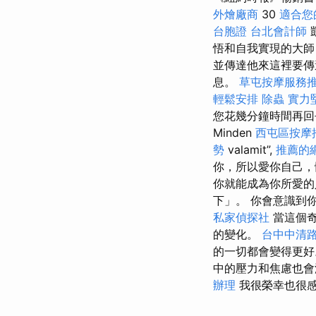
外燴廠商
30
適合您
台胞證
台北會計師
悟和自我實現的大師
並傳達他來這裡要傳
息。
草屯按摩服務
輕鬆安排
除蟲
實力
您花幾分鐘時間再回去以新的
Minden
西屯區按摩
勢
valamit”,
推薦的
你，所以愛你自己，
你就能成為你所愛
下」。 你會意識到
私家偵探社
當這個奇
的變化。
台中中清
的一切都會變得更
中的壓力和焦慮也
辦理
我很榮幸也很