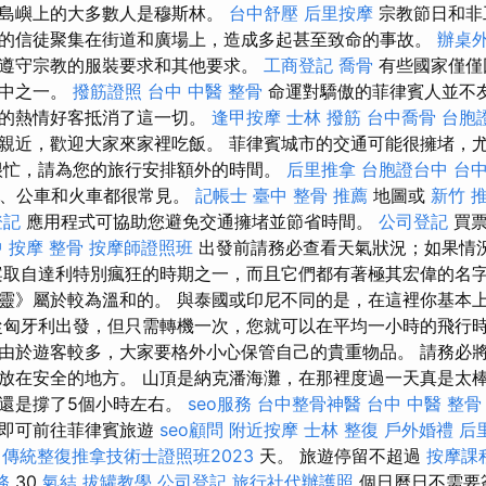
小島嶼上的大多數人是穆斯林。
台中舒壓
后里按摩
宗教節日和非
的信徒聚集在街道和廣場上，造成多起甚至致命的事故。
辦桌
遵守宗教的服裝要求和其他要求。
工商登記
喬骨
有些國家僅僅
其中之一。
撥筋證照
台中 中醫 整骨
命運對驕傲的菲律賓人並不
比的熱情好客抵消了這一切。
逢甲按摩
士林 撥筋
台中喬骨
台胞
親近，歡迎大家來家裡吃飯。 菲律賓城市的交通可能很擁堵，
忙，請為您的旅行安排額外的時間。
后里推拿
台胞證台中
台
V、公車和火車都很常見。
記帳士
臺中 整骨 推薦
地圖或
新竹 
登記
應用程式可協助您避免交通擁堵並節省時間。
公司登記
買票
 按摩 整骨
按摩師證照班
出發前請務必查看天氣狀況；如果情
案取自達利特別瘋狂的時期之一，而且它們都有著極其宏偉的名字
靈》屬於較為溫和的。 與泰國或印尼不同的是，在這裡你基本
從匈牙利出發，但只需轉機一次，您就可以在平均一小時的飛行
由於遊客較多，大家要格外小心保管自己的貴重物品。 請務必
放在安全的地方。 山頂是納克潘海灘，在那裡度過一天真是太棒
還是撐了5個小時左右。
seo服務
台中整骨神醫
台中 中醫 整骨
證即可前往菲律賓旅遊
seo顧問
附近按摩
士林 整復
戶外婚禮
后
傳統整復推拿技術士證照班2023
天。 旅遊停留不超過
按摩課
務
30
氣結
拔罐教學
公司登記
旅行社代辦護照
個日曆日不需要