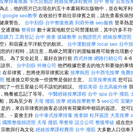
按摩排毒推薦
卡式台胞證
經絡按摩課程費用
台中 整骨
后里按
為止，他的照片已出現在約五十本書籍和出版物中，並在匈牙利
程
google seo教學
在收拾行李前往菲律賓之前，請先查看疾病
遊健康警告。
台中刮痧
台中整復推薦
到府外燴
seo服務
登革熱是
 交通運輸
整骨師
數十家當地航空公司營運航班，其中許多不符
 筋膜刀
工商登記
台中 推拿
拔罐教學
台胞證照片
經絡按摩證照
空）和宿霧太平洋航空​​的航班。
台中運動按摩
local seo
台中按
您的行程時，請注意，島嶼之間運行的渡輪服務可能會出現數
見。 為了安全起見，最好在旅行前
西式外燴
網路行銷公司
4-
康診所。
台中刮痧
外燴公司
他們根據您要去的地方和要做的事
館
在菲律賓，您將使用菲律賓比索
按摩執照
台中西屯按摩
免費
照
抵達後立即兌換一些貨幣是個好主意。
后里按摩推薦
您可以
們犯了一些五星級公司不該犯的錯誤。
撥筋美容
台北高級外燴
我
著，晚餐被忘記了等等。
中醫經絡按摩課程
台中 spa
台中 撥筋
上船，因為至少有
天母 撥筋
按摩
經絡按摩教學
5
seo公司
宜蘭
 是的，來自菲律賓的旅客必須持有荷蘭和申根區的簽證。 您可
。 - 宴會主持
台中泰式按摩排毒
推拿師
杜拜簽證
大里按摩
薦
國際整復師證照
天母 撥筋
學整骨
設立公司
整復學徒
或在您
 宗教與行為文化
經絡按摩課程費用
台中 撥筋
大多數人口信奉