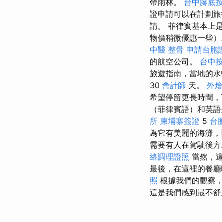
帶雨林。
台中腳底
證申請可以在計劃旅行
請。 菲律賓基本上
物價稍微優惠一些）
中醫 整骨
申請台胞
的航空公司。
台中
旅遊指南，當地的水
30
會計師
天。
外
希望停留更長時間
（菲律賓語）和英語
所
柬埔寨簽證
5
台
為它有美麗的海灘，
需要有人在駕駛後
絡調理證照
當然，這
最後，在這裡的餐廳
照
根據我們的觀察
這是我們感到最不舒