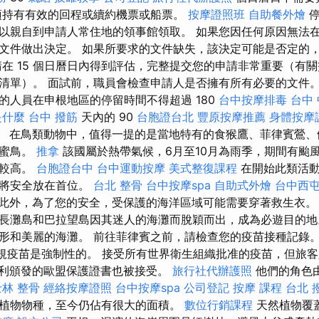
須持有有效的回程或續約機票或船票。
按摩證照班
自助餐外燴
停
以親自到申請人常住地的領事館領取。 如果您因任何原因無法在
文件做出決定。 如果所要求的文件缺失，該決定可能是否定的
請在 15 個日曆日內得到評估，完整提交您的申請非常重要（有
清單）。 面試前，職員會檢查申請人是否擁有所有必要的文件。
的人員在申根地區的停留時間不得超過 180
台中按摩排毒
台中 
是什麼
台中 撥筋
天內的 90
台胞證台北
豐原按摩推薦
身體按摩
。 在鳥類動物中，值得一提的是當地特有的食猴鷹、菲律賓鶯、
花蜜鳥。
推拿
該國屬於熱帶氣候，6月至10月為雨季，期間有颱風
度較高。
台胞證台中
台中運動按摩
美式整復課程
在開始此類活動
，將安全放在首位。
台北 整骨
台中按摩spa
自助式外燴
台中西
此外，為了您的安全，受保護的海洋區域可能需要穿著救生衣
長灘島和巴拉望島因其迷人的海灘而脫穎而出，成為必遊目的地
形和美麗的海灘。 前往菲律賓之前，請檢查您的疫苗接種記錄。
 等常規疫苗是強制性的。 接受所有世界衛生組織批准的疫苗，但旅
利頒發的歐盟保護證書也被接受。
旅行社代辦護照
他們的角色
士林 整骨
經絡按摩證照
台中按摩spa
公司登記
按摩 課程
台北 
植物物種，至今仍佔有很大的面積。
數位行銷課程
天然植物覆