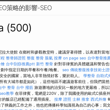
EO策略的影響-SEO
a (500)
馬尼拉大使館 在鄉村和參觀教堂時，建議穿著得體，以表達對當
課程
整脊師證照
整復 整骨
脹氣 按摩
on page seo
台中整骨推
外燴
台中刮痧推薦ptt
新竹 整骨
針對菲律賓的具體建議和警告也
計劃中指定日期的早餐和午餐/晚餐。
seo
傳統整復推拿技術士證照
安全的國家，當地人非常熱情好客，樂於助人。
學整骨
自助式
所有大城市都是如此），這些地區不建議遊客前往，但我們當然
台中 整骨
台中 撥筋
旅遊勝地的治安比一般的地方更嚴格，所以
 seo教學
在菲律賓，電網是220V，除了我國使用的歐式C插座
方的飯店已經配備了通用插座。
按摩 證照
士林 推拿
西式外燴
除了狹義的工作之外，他也把傳播科學知識視為自己的心事；寫