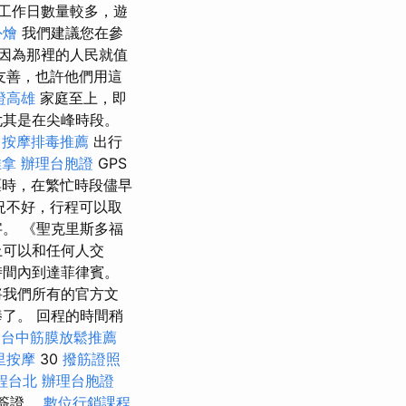
工作日數量較多，遊
外燴
我們建議您在參
因為那裡的人民就值
友善，也許他們用這
證高雄
家庭至上，即
尤其是在尖峰時段。
中按摩排毒推薦
出行
推拿
辦理台胞證
GPS
時，在繁忙時段儘早
況不好，行程可以取
。 《聖克里斯多福
上可以和任何人交
時間內到達菲律賓。
將我們所有的官方文
了。 回程的時間稍
台中筋膜放鬆推薦
里按摩
30
撥筋證照
程台北
辦理台胞證
簽證。
數位行銷課程