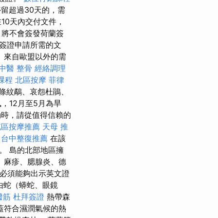
留超過30天的，需
10天內交付文件，
，將不會簽發荷蘭簽
關簽證申請所需的文
 來自歐盟以外的需
中醫 整骨
經絡調理
課程
北區按摩
菲律
條紋鷸、哀怨杜鵑、
，12月至5月為旱
時，請從值得信賴的
屯區按摩推薦
天母 推
。
台中整復推薦
在該
。 島的北部地區擁
 麻疹、腮腺炎、德
客必須能夠出示英文證
由蛇（蟒蛇、眼鏡
撥筋
杜拜簽證
熱帶森
蓋符合濕潤氣候的熱