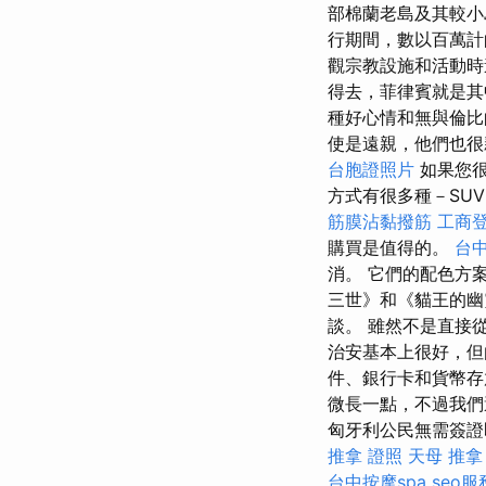
部棉蘭老島及其較
行期間，數以百萬計
觀宗教設施和活動時
得去，菲律賓就是
種好心情和無與倫
使是遠親，他們也很
台胞證照片
如果您很
方式有很多種－SU
筋膜沾黏撥筋
工商
購買是值得的。
台中
消。 它們的配色方
三世》和《貓王的幽
談。 雖然不是直接
治安基本上很好，但
件、銀行卡和貨幣存
微長一點，不過我們
匈牙利公民無需簽
推拿 證照
天母 推拿
台中按摩spa
seo服