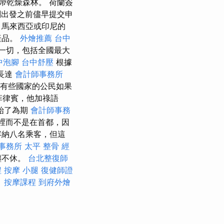
帶乾燥森林。 荷蘭簽
計劃出發之前儘早提交申
、馬來西亞或印尼的
產品。
外燴推薦
台中
一切，包括全國最大
中泡腳
台中舒壓
根據
長達
會計師事務所
有些國家的公民如果
菲律賓，他加祿語
始了為期
會計師事務
裡而不是在首都，因
容納八名乘客，但這
事務所
太平 整骨
經
纏不休。
台北整復師
程
按摩 小腿
復健師證
。
按摩課程
到府外燴