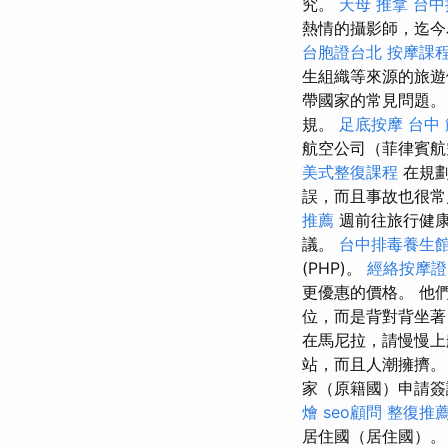
究。
天母 推拿
台中
熱情的攝影師，迄今
台胞證台北
按摩課
生組織等來源的旅
帶國家的常見問題。
規。
足底按摩
台中
航空公司（菲律賓航
美式整復課程
在規劃
誤，而且事故也很常
推薦
週前往旅行健
議。
台中排毒養生
(PHP)。
經絡按摩證
更優惠的價格。 他
位，而是背對背坐
在馬尼拉，請慢慢
站，而且人潮擁擠。
家（原籍國）申請簽證
燴
seo顧問
整復推
居住國（居住國）。