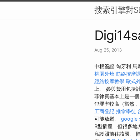
搜索引擎對S
Digi14s
Aug 25, 2013
申根簽證 匈牙利 
桃園外燴
筋絡按摩
經絡按摩教學
歐式
上。 參與費用包括
菲律賓基本上是一個
犯罪率較高（當然，
工商登記
推拿學徒
可能放鬆。
google
B型插座，但很多地
私護照前往該國。 