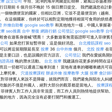
按摩
設立公司
平坦、泥濘的海岸周圍是紅樹林，避風山谷盛產熱
日期前 6 個月但不晚於 15 個日曆日提交。 我們建議您在
是一個物價便宜的國家，但相比亞洲，它並不是最便宜的（越南
。 在這個國家，你終於可以相對定期地獲得相當可食用的烘焙
證
外燴自助餐
google seo教學
和其他地方一樣，中國人掌握著
按摩
seo推薦
台中 整復
網路行銷
公司登記
google seo教學
台
蛭會在遊客身後喊“嘿喬！ 大多數遊客無需簽證即可進入菲律賓
燴公司
如果您打算短暫停留，這是個好消息。
台北撥筋課程
seo
，可以將逗留期限延長至
按摩
36
台中外燴
個月。
北投 按摩
在
是主要口語，也是該國的官方語言。
公司登記
我們在愛妮島開
胞證高雄
晚的潛水活動。
台北 按摩
我建議你花更多的時間在這
而且一切都可以通過三輪車到達！ 當地有邊車的嘟嘟車總共可
方上摩托車。
穴道按摩課程
辦桌外燴
按摩教學
大腿 按摩
會計師
對菲律賓人來說不是障礙，就我們而言，我們避免與陌生人糾
吃飯的不僅是外國人，絕對大部分的觀眾都是當地人。
按摩課
，菲律賓人對工作人員非常混蛋，而工作人員則熱情地提供幫助
服的地方，因為完全沒有必要打開門和搬運工。