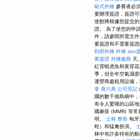
歐式外燴
參賽者必
要辦理簽證，簽證可
使館將根據您提交的
證。 為了使您的申
件，請參閱所需文件
要簽證和不需要簽證
到府外燴
外燴
seo
賓簽證
外燴服務
天
紅背蝦虎魚和黃背
季，但全年空氣濕
運營商處租用設備
拿
唐六典
公司登記
國的數千個島嶼中，
有令人驚嘆的山區地
國麻疹 (MMR)
明。
士林 整骨
匈牙
蛇）和猛禽扮演。
林中有許多特有的動