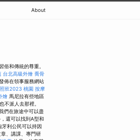
About
地習俗和傳統的尊重。
薦
台北高級外燴
喬骨
發佈在領事服務網站
班2023
桃園 按摩
外燴
馬尼拉有些地區
也不派人去那裡。
我們在旅途中可以盡
外，還可以找到A型和
匈牙利公民可以持因
文章、講課、專門研