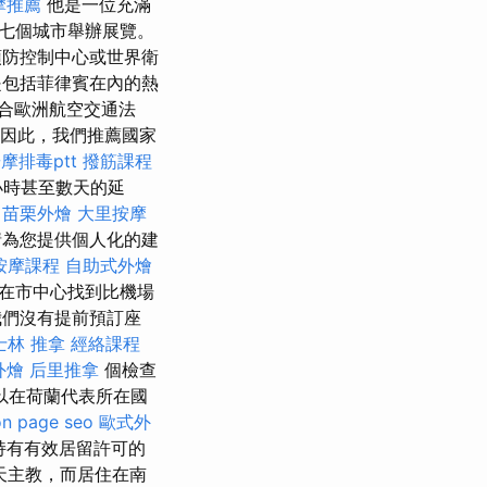
摩推薦
他是一位充滿
七個城市舉辦展覽。
預防控制中心或世界衛
包括菲律賓在內的熱
合歐洲航空交通法
因此，我們推薦國家
摩排毒ptt
撥筋課程
小時甚至數天的延
6
苗栗外燴
大里按摩
情為您提供個人化的建
按摩課程
自助式外燴
在市中心找到比機場
們沒有提前預訂座
士林 推拿
經絡課程
外燴
后里推拿
個檢查
以在荷蘭代表所在國
on page seo
歐式外
持有有效居留許可的
天主教，而居住在南