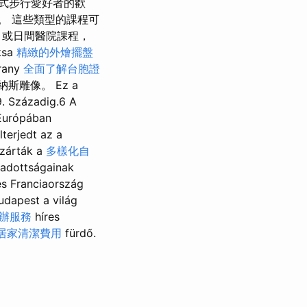
式步行愛好者的歡
。 這些類型的課程可
或日間醫院課程，
ksa
精緻的外燴擺盤
rany
全面了解台胞證
雕像。 Ez a
. Századig.6 A
Európában
lterjedt az a
ezárták a
多樣化自
 adottságainak
és Franciaország
udapest a világ
辦服務
híres
居家清潔費用
fürdő.