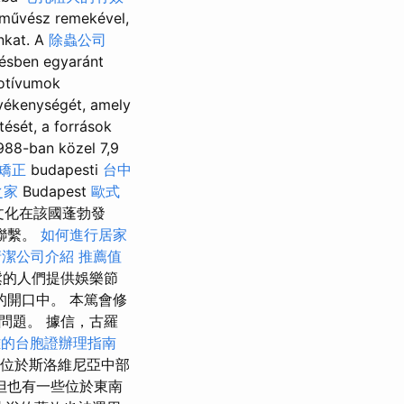
művész remekével,
nkat. A
除蟲公司
tésben egyaránt
otívumok
evékenységét, amely
ését, a források
988-ban közel 7,9
盆矯正
budapesti
台中
之家
Budapest
歐式
泉文化在該國蓬勃發
聯繫。
如何進行居家
清潔公司介紹
推薦值
鬆的人們提供娛樂節
開口中。 本篤會修
問題。 據信，古羅
雄的台胞證辦理指南
位於斯洛維尼亞中部
區，但也有一些位於東南