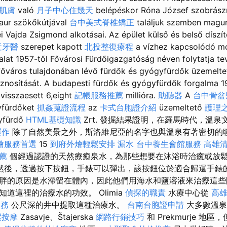
肌膚
való
月子中心住幾天
belépéskor Róna József szobrász
taur szökőkútjával
台中美式脊椎矯正
találjuk szemben magu
 Vajda Zsigmond alkotásai. Az épület külső és belső díszí
近牙醫
szerepet kapott
北投整復療程
a vízhez kapcsolódó m
lalat 1957-től Fővárosi Fürdőigazgatóság néven folytatja t
főváros tulajdonában lévő fürdők és gyógyfürdők üzemeltet
sznosítását. A budapesti fürdők és gyógyfürdők forgalma 1
e visszaesett 6,eight
記帳服務推薦
millióra.
助聽器
A
台中骨
yfürdőket
抓姦蒐證流程
az
卡式台胞證介紹
üzemeltető
護理
yfürdő
HTML基礎知識
Zrt. 發掘結果證明，在羅馬時代，溫
運作
除了自然美景之外，斯洛維尼亞的名字也與溫泉有著密切的
燴服務首選
15
到府外燴輕鬆安排
漏水
台中養生會館服務
高雄
薦
個經過認證的天然療癒泉水，為那些想要在沐浴時治癒或放
然後，透過按下按鈕，手錶可以彈出，該按鈕位於適合歸還手錶的
胖的原因是水滯留在體內，因此他們用海水和鹽溶液來治療這些
道這裡的治療水的功效。 Olimia
偵探的職責
水療中心從
高
服務
公尺深的井中提取這種治療水。
台南台胞證申請
大多數溫泉
鬆按摩
Zasavje、Štajerska
網路行銷技巧
和 Prekmurje 地