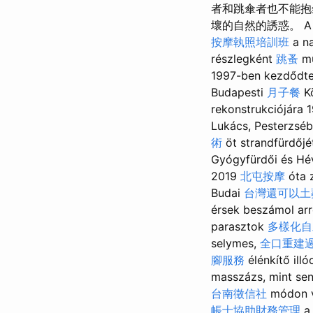
者和跳傘者也不能抱
壞的自然的誘惑。 A köve
按摩執照培訓班
a n
részlegként
跳蚤
mű
1997-ben kezdődt
Budapesti
月子餐
K
rekonstrukciójára 1
Lukács, Pesterzséb
術
öt strandfürdőjé
Gyógyfürdői és Hév
2019
北屯按摩
óta z
Budai
台灣還可以土
érsek beszámol ar
parasztok
多樣化自
selymes,
全口重建
腳服務
élénkítő ill
masszázs, mint senk
台南徵信社
módon vá
帳士協助財務管理
a 