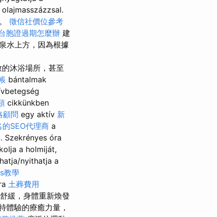
olajmasszázzsal.
室。
徵信社價位參考
台胞證過期怎麼辦
建
泉水上方，因為根據
但開放的沐浴場所，甚至
帳
bántalmak
zívbetegség
類
cikkünkben
略顧問
egy aktív
新
名的SEO代理商
a
. Szekrényes óra
lja a holmiját,
hatja/nyithatja a
ics教學
ra
土葬費用
滋養和舒緩，身體重新煥發
特體驗的療癒力量，