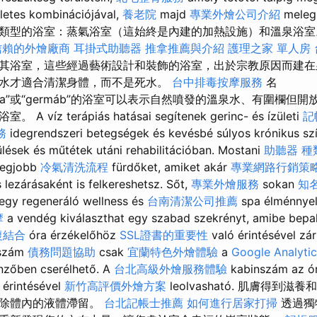
letes kombinációjával,
養老院
majd
專業外燴公司介紹
meleg 
類型的浴室：蒸氣浴室（這始終是內建的加熱設施）和溫泉浴
信賴的外燴廠商
耳掛式助聽器
推拿推薦與介紹
護理之家 單人房
其浴室，這些經過藝術設計和裝飾的浴室，出於宗教原因而建在
水才適合清潔身體，而不是死水。
台中排毒按摩服務
名
、“ilidza”或“germáb”的浴室可以表示自然噴發的溫泉水、有圍欄
íz terápiás hatásai segítenek gerinc- és ízületi
記
務
idegrendszeri betegségek és kevésbé súlyos krónikus s
ülések és műtétek utáni rehabilitációban. Mostani
助聽器 種
 legjobb
冷氣清洗流程
fürdőket, amiket akár
專業網路行銷策
 lezárásaként is felkereshetsz. Sőt,
專業外燴服務
sokan
知
i egy regeneráló wellness és
台南清潔公司推薦
spa élménnyel
摩
a vendég kiválaszthat egy szabad szekrényt, amibe bepako
復結合
óra érzékelőhöz
SSL證書的重要性
való érintésével zár
nszám
債務問題協助
csak
宜蘭特色外燴體驗
a
Google Analyt
nzőben cserélhető. A
台北高級外燴服務體驗
kabinszám az ó
 érintésével
新竹高評價外燴方案
leolvasható. 肌膚得到
消除體內的液體滯留。
台北記帳士推薦
如何進行居家打掃
透過獨