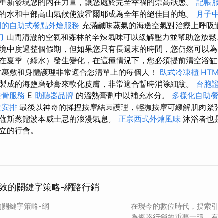
重新發現您的內在力量，讓您處於完全幸福的崇高狀態。
記帳
的水和中部高山氣候使波霍爾耶成為全年的絕佳目的地。
月子
利的自助式餐點外燴服務
充滿鹹味蒸氣的海邊空氣對治療上呼吸
刀
山間清澈的空氣和森林的辛辣氣味可以緩解壓力並幫助您放
境中度過整個假期，但如果您只有長週末的時間，您仍然可以為
在夏季（綠水）發生變化，在這種情況下，您必須提前清空浴
膚裹敷和身體護理非常適合您清單上的每個人！
臥式冷凍櫃
HT
製成的海鹽磨砂膏來軟化皮膚，非常適合暫時消除細紋。
台胞
整骨服務
E
助聽器品牌
的溫熱膏劑中以補充水分。
多樣化自助
鬆安排
最後以神奇的揉捏按摩結束護理，輕撫按摩可緩解肌肉緊
薩斯蒸餾波本威士忌的浪漫氣息。
正宗西式外燴風味
沐浴者也
立的行會。
有效的關鍵字策略-網路行銷
的關鍵字策略-網
在現今的數位時代，搜索引
為網路行銷的重要一環。