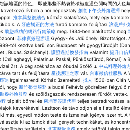
怨該地區的特色。 即使那些不熱衷於積極度過空閒時間的人也
tkező évben a női néposztály
創意下午茶外燴選擇
hel
appali
推拿與整復結合
kórház kialakítása, mely egy komplex 
ködik. A
牙齒矯正的方法
fürdő komplex felújítási
浪漫戶外
ek
助您成功的網路行銷策略
meg. 1934-ben alakították meg
özponti
菲律賓簽證辦理
Gyógy- és Üdülőhelyi Bizottságot. 
999-től kezdve kerül sor. Budapest hét gyógyfürdőjét (Dandá
eti, Rudas, Széchenyi),
護照過期換發指南
valamint
提升自信
t (Csillaghegyi, Palatinus, Paskál, Pünkösdfürdő, Római) a
izei Zrt. A cég székháza az óbudai Szőlő u.
中式料理外燴
árva tart és felújításra
產後護理之家
vár.
台東徵信社服務
A V
葬嗎
Irgalmasrendi Kórház üzemelteti.
找人
1536-ban Oláh M
ról, hogy
新竹整骨服務
a budai Felhévíz gödreiben felgyűlő 
助餐外燴服務
és szőlősgazdák rendszeresen fürdőt vettek.
過程
táplált bőrrel és
柬埔寨簽證代辦
teljes testradírozással 
óolajok keverékével. Lazítson és távolodjon el e fiatalító él
i más, egyedi módon teste és izmainak igényei szerint. A t
lasztja ki az izmok által igényelt technikákat, és koncentr
feszültség területein,
北屯整骨服務
amely tetőtől talpig me