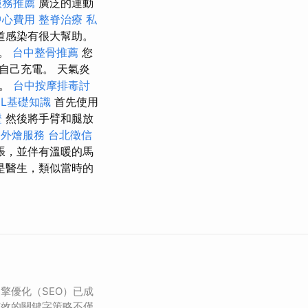
服務推薦
廣泛的運動
中心費用
整脊治療
私
道感染有很大幫助。
鬆。
台中整骨推薦
您
自己充電。 天氣炎
缸。
台中按摩排毒討
ML基礎知識
首先使用
證
然後將手臂和腿放
餐外燴服務
台北徵信
張，並伴有溫暖的馬
是醫生，類似當時的
擎優化（SEO）已成
有效的關鍵字策略不僅