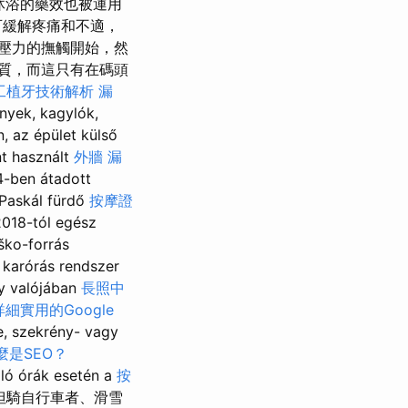
沐浴的藥效也被運用
可緩解疼痛和不適，
壓力的撫觸開始，然
質，而這只有在碼頭
工植牙技術解析
漏
k, kagylók,
, az épület külső
nt használt
外牆 漏
4-ben átadott
Paskál fürdő
按摩證
018-tól egész
ško-forrás
 karórás rendszer
ly valójában
長照中
詳細實用的Google
e, szekrény- vagy
麼是SEO？
óló órák esetén a
按
件，但騎自行車者、滑雪