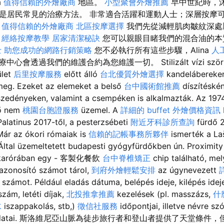
a
值得信賴的外燴廠商
地區。
小型聚會外燴推薦
早中世紀時，
是居民常見的治療方法。 非常適合活躍和運動人士；深層按摩
。
值得信賴的外燴廠商
北區按摩選擇
我們先從減輕肌肉皺紋深處
。
經絡按摩教學
居家清潔秘訣
您可以親眼目睹我們的混合油的本
士
助您成功的網路行銷策略
您不必執行所有這些步驟，Alina
人
中心會透過我們的維護合約為您維護一切。 Stilizált vízi szörnye
ület
后里按摩服務
előtt álló
台北優質外燴選擇
kandelábereken
 meg. Ezeket az elemeket a belső
台中國術館推薦
díszítéské
zedényeken, valamint a csempéken is alkalmazták. Az 197
dő nem
桃園台胞證服務
üzemel. A
詳細的 buffet 外燴價格資訊
Palatinus 2017-től, a pesterzsébeti
附近牙科診所查詢
fürdő 2
 Már az ókori rómaiak is
信賴的記帳事務所夥伴
ismerték a La
 Által üzemeltetett budapesti gyógyfürdőkben ún. Proximity
y karórában egy - 客製化餐飲
台中脊椎矯正
chip található, me
azonosító számot tárol,
到府外燴輕鬆安排
az úgynevezett
számot. Például eladás dátuma, belépés ideje, kilépés idej
zám, letéti díjak,
北投推拿推薦
kezelések (pl. masszázs,
什
水
iszappakolás, stb,)
徵信社服務
időpontjai, illetve névre sz
ó adatai. 斯洛維尼亞山脈為徒步旅行者和登山者提供了天堂條