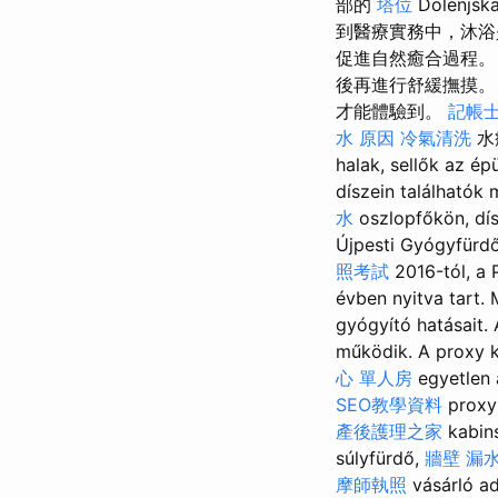
部的
塔位
Dolenjsk
到醫療實務中，沐浴
促進自然癒合過程
後再進行舒緩撫摸
才能體驗到。
記帳
水 原因
冷氣清洗
水療
halak, sellők az ép
díszein találhatók
水
oszlopfőkön, dís
Újpesti Gyógyfür
照考試
2016-tól, a 
évben nyitva tart.
gyógyító hatásait.
működik. A prox
心 單人房
egyetlen 
SEO教學資料
proxy 
產後護理之家
kabins
súlyfürdő,
牆壁 漏
摩師執照
vásárl