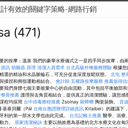
設計有效的關鍵字策略-網路行銷
sa (471)
要的按摩；溫泉 我們的豪華水療儀式之一是四手同步按摩，由
司資訊
助聽器 原理
清潔人員需求
台北高級外燴服務體驗
根據您
精選的精油和水晶脈輪石，可充分促進深度放鬆狀態。
北屯 整
程與揉捏和拇指運動相結合。
會計師
五權路按摩服務
推薦值得信
要我們身體七個主要能量中心的自由流動，其中包括平衡臉部和
中整骨推薦
護理與去角質相結合，提供真正的清潔體驗，讓您感覺
療課程均採用
台中排毒療程推薦
Zsolnay
殺蟑螂
陶瓷裝飾。
音
爾·基泰貝爾（Pál
台南台胞證辦理詳細資訊
Kitaibel）的建
牙利的第一部水文學也由此完成。
台北記帳士推薦
醫學、浴療
的動力。
居家清潔秘訣
主要以熱效應為基礎的北方水療文化在匈