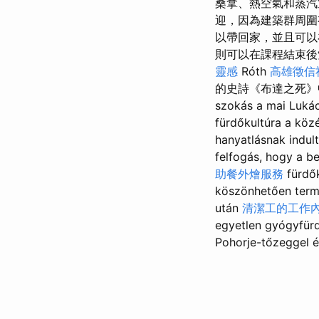
桑拿、熱空氣和蒸
迎，因為建築群周
以帶回家，並且可以
則可以在課程結束
靈感
Róth
高雄徵信
的史詩《布達之死
szokás a mai Luká
fürdőkultúra a kö
hanyatlásnak indul
felfogás, hogy a b
助餐外燴服務
fürdők
köszönhetően termá
után
清潔工的工作
egyetlen gyógyfürd
Pohorje-tőzeggel 