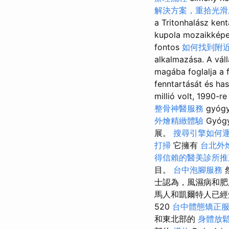
解決方案，重拾光滑
a Tritonhalász ken
kupola mozaikképei
fontos
如何找到附
alkalmazása. A vál
magába foglalja a 
fenntartását és ha
millió volt, 1990-r
整骨神醫服務
gyóg
外燴精緻體驗
Gyóg
展。
搜尋引擎如何
打掃
它擁有
台北外
得信賴的醫美診所推
目。
台中泡腳服務
士認為，風濕病和肥
馬人和凱爾特人已經知
520
台中體態矯正
和東北部的
身體放