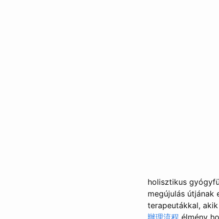
holisztikus gyógyf
megújulás útjának 
terapeutákkal, aki
辦理流程
élmény hol