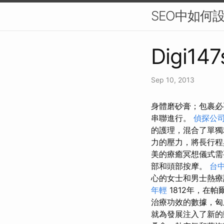
SEO中如何
Digi147
Sep 10, 2013
身體磨砂膏；包裹必
串聯進行。
偵探公
的護理，混合了單獨
力的壓力，將長行
美的療癒冥想儀式需
部和頭部按摩。
台
心的女士和男士熱
年輕
1812年，在帕
治療功效的數據，匈
就為發展注入了新