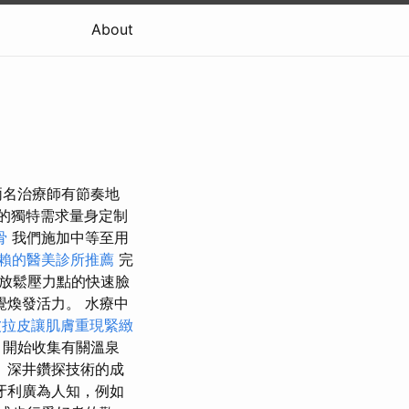
About
兩名治療師有節奏地
的獨特需求量身定制
骨
我們施加中等至用
賴的醫美診所推薦
完
放鬆壓力點的快速臉
煥發活力。 水療中
波拉皮讓肌膚重現緊緻
議下，開始收集有關溫泉
、深井鑽探技術的成
牙利廣為人知，例如