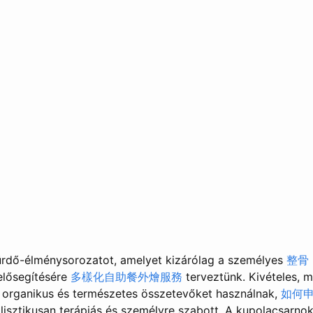
ürdő-élménysorozatot, amelyet kizárólag a személyes
整骨
elősegítésére
多樣化自助餐外燴服務
terveztünk. Kivételes, 
k organikus és természetes összetevőket használnak,
如何
isztikusan terápiás és személyre szabott. A kupolacsarn