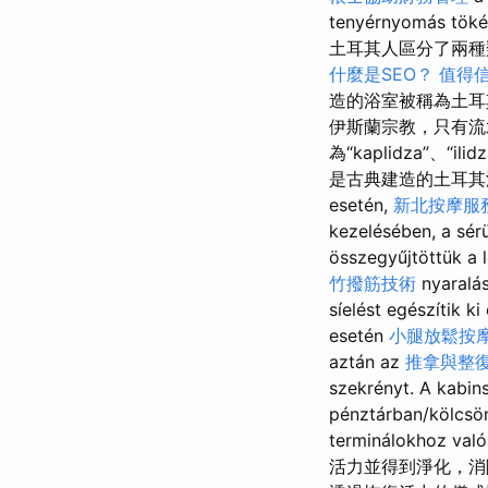
tenyérnyomás töké
土耳其人區分了兩種
什麼是SEO？
值得
造的浴室被稱為土耳
伊斯蘭宗教，只有流
為“kaplidza”
是古典建造的土耳其浴室。 A v
esetén,
新北按摩服
kezelésében, a sér
összegyűjtöttük a
竹撥筋技術
nyaralás
síelést egészítik k
esetén
小腿放鬆按
aztán az
推拿與整
szekrényt. A kabi
pénztárban/kölcsö
terminálokhoz való
活力並得到淨化，