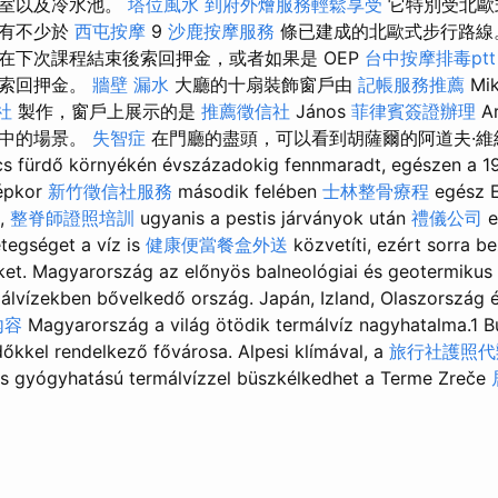
汽室以及冷水池。
塔位風水
到府外燴服務輕鬆享受
它特別受北歐
圍有不少於
西屯按摩
9
沙鹿按摩服務
條已建成的北歐式步行路線
在下次課程結束後索回押金，或者如果是 OEP
台中按摩排毒ptt
後索回押金。
牆壁 漏水
大廳的十扇裝飾窗戶由
記帳服務推薦
Mi
社
製作，窗戶上展示的是
推薦徵信社
János
菲律賓簽證辦理
A
》中的場景。
失智症
在門廳的盡頭，可以看到胡薩爾的阿道夫·維納斯
cs fürdő környékén évszázadokig fennmaradt, egészen a 19
zépkor
新竹徵信社服務
második felében
士林整骨療程
egész 
t,
整脊師證照培訓
ugyanis a pestis járványok után
禮儀公司
e
etegséget a víz is
健康便當餐盒外送
közvetíti, ezért sorra b
et. Magyarország az előnyös balneológiai és geotermikus
lvízekben bővelkedő ország. Japán, Izland, Olaszország 
內容
Magyarország a világ ötödik termálvíz nagyhatalma.1 B
őkkel rendelkező fővárosa. Alpesi klímával, a
旅行社護照代
és gyógyhatású termálvízzel büszkélkedhet a Terme Zreče