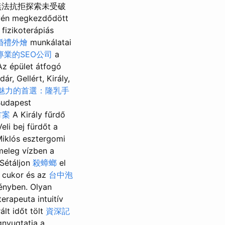
無法抗拒探索未受破
yén megkezdődött
fizikoterápiás
婚禮外燴
munkálatai
專業的SEO公司
a
Az épület átfogó
r, Gellért, Király,
魅力的首選：隆乳手
 Budapest
方案
A Király fűrdő
eli bej fürdőt a
iklós esztergomi
meleg vízben a
 Sétáljon
殺蟑螂
el
a cukor és az
台中泡
ményben. Olyan
erapeuta intuitív
ált időt tölt
資深記
gnyugtatja a