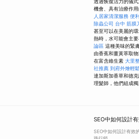
透過恢復活力的儀式
機會、具有治療作用
人居家清潔服務
便
除蟲公司
台中 筋膜
甚至可以在美麗的環
熱時，水可能會主要
論區
這種美味的緊
由香蕉和薑黃萃取物
在富含維生素
大里
社推薦
到府外燴輕
達加斯加香草和德克
理髮師，他們組成獨
SEO中如何設計
SEO中如何設計有效
路行銷